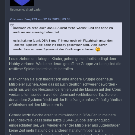
Username: chad vader
Zitat von: Zanji123 am 12.02.2024 | 09:33
nochmal: ich sehe auch das DSA nicht mehr "wächst" und das habe ich
auch nie andersweitig behauptet.
es ist halt nur (dank DSA 3 und 4) immer noch ein Platzhirsch unter den
"älteren" Spielern die damit ins Hobby gekommen sind. Viele davon
werden kein anderes System mit der Kneifzange anfassen
Leute ziehen um, kriegen Kinder, gehen gesundheitsbedingt dem
Hobby verloren. Wird eine derart getroffene Gruppe zu klein, sind die
restliche Spieler indirekt auch betroffen.
Klar können sie sich theoretisch eine andere Gruppe oder neue
Mitspieler suchen. Aber das ist auch deutlich schwerer geworden -
nicht nur, weil die Neuzugänge fehlen und die Massen auf den Cons
verdampften, sondern weil der dominant verbleibende Typ Spieler,
der andere Systeme "nicht mit der Kneifzange anfasst" häufig ähnlich
wählerisch bei den Mitspielern ist.
Gerade letzte Woche erzählte mir wieder ein DSA-Fan in meinem
Freundeskreis, dass seine letzte DSA4-Gruppe jetzt endgültig
eingeschlafen sei, weil wieder einer der Mitspieler aus Jugendtagen
keine Zeit mehr hat und die anderen halt nur mit der alten