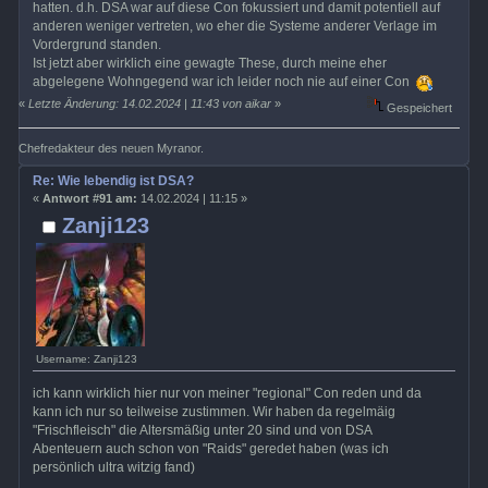
hatten. d.h. DSA war auf diese Con fokussiert und damit potentiell auf
anderen weniger vertreten, wo eher die Systeme anderer Verlage im
Vordergrund standen.
Ist jetzt aber wirklich eine gewagte These, durch meine eher
abgelegene Wohngegend war ich leider noch nie auf einer Con
«
Letzte Änderung: 14.02.2024 | 11:43 von aikar
»
Gespeichert
Chefredakteur des neuen Myranor.
Re: Wie lebendig ist DSA?
«
Antwort #91 am:
14.02.2024 | 11:15 »
Zanji123
Username: Zanji123
ich kann wirklich hier nur von meiner "regional" Con reden und da
kann ich nur so teilweise zustimmen. Wir haben da regelmäig
"Frischfleisch" die Altersmäßig unter 20 sind und von DSA
Abenteuern auch schon von "Raids" geredet haben (was ich
persönlich ultra witzig fand)