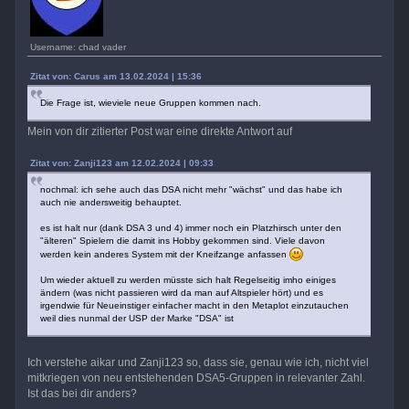
Username: chad vader
Zitat von: Carus am 13.02.2024 | 15:36
Die Frage ist, wieviele neue Gruppen kommen nach.
Mein von dir zitierter Post war eine direkte Antwort auf
Zitat von: Zanji123 am 12.02.2024 | 09:33
nochmal: ich sehe auch das DSA nicht mehr "wächst" und das habe ich
auch nie andersweitig behauptet.
es ist halt nur (dank DSA 3 und 4) immer noch ein Platzhirsch unter den
"älteren" Spielern die damit ins Hobby gekommen sind. Viele davon
werden kein anderes System mit der Kneifzange anfassen
Um wieder aktuell zu werden müsste sich halt Regelseitig imho einiges
ändern (was nicht passieren wird da man auf Altspieler hört) und es
irgendwie für Neueinstiger einfacher macht in den Metaplot einzutauchen
weil dies nunmal der USP der Marke "DSA" ist
Ich verstehe aikar und Zanji123 so, dass sie, genau wie ich, nicht viel
mitkriegen von neu entstehenden DSA5-Gruppen in relevanter Zahl.
Ist das bei dir anders?