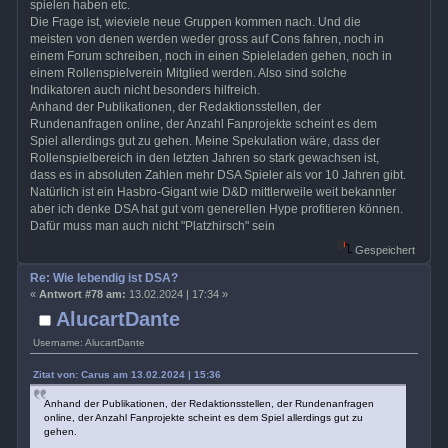
spielen haben etc.
Die Frage ist, wieviele neue Gruppen kommen nach. Und die
meisten von denen werden weder gross auf Cons fahren, noch in
einem Forum schreiben, noch in einen Spieleladen gehen, noch in
einem Rollenspielverein Mitglied werden. Also sind solche
Indikatoren auch nicht besonders hilfreich.
Anhand der Publikationen, der Redaktionsstellen, der
Rundenanfragen online, der Anzahl Fanprojekte scheint es dem
Spiel allerdings gut zu gehen. Meine Spekulation wäre, dass der
Rollenspielbereich in den letzten Jahren so stark gewachsen ist,
dass es in absoluten Zahlen mehr DSA Spieler als vor 10 Jahren gibt.
Natürlich ist ein Hasbro-Gigant wie D&D mittlerweile weit bekannter
aber ich denke DSA hat gut vom generellen Hype profitieren können.
Dafür muss man auch nicht "Platzhirsch" sein
Gespeichert
Re: Wie lebendig ist DSA?
«
Antwort #78 am:
13.02.2024 | 17:34 »
AlucartDante
Username: AlucartDante
Zitat von: Carus am 13.02.2024 | 15:36
Anhand der Publikationen, der Redaktionsstellen, der Rundenanfragen
online, der Anzahl Fanprojekte scheint es dem Spiel allerdings gut zu
gehen.