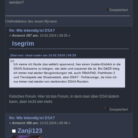
werden?
Gespeichert
Chefredakteur des neuen Myranor.
Re: Wie lebendig ist DSA?
«
Antwort #87 am:
14.02.2024 | 09:35 »
Isegrim
Zitat von: chad vader am 14.02.2024 | 09:29
Ich meine ich fände das wirklich spannend, hier einen Insider-Einblick in die
DSA5-Subszene zu kriegen, wie aktiv und expansiv die ist. Bei D&D5 krieg
ich immer mal wieder Neugründungen mit, auch PBtA/FitD, Pathfinder 2
und Trendspiele wie Shadowdark, aber DSA? - Fehlanzeige, da höre ich
nur immer mal wieder von sterbenden DSA4-Runden.
Falsches Forum. Hier ist das Forum, in dem man über DSA lästern
kann, aber nicht viel mehr.
Gespeichert
Re: Wie lebendig ist DSA?
«
Antwort #88 am:
14.02.2024 | 09:48 »
Zanji123