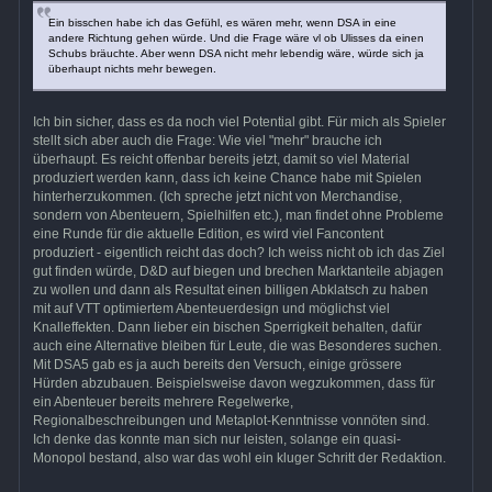
Ein bisschen habe ich das Gefühl, es wären mehr, wenn DSA in eine
andere Richtung gehen würde. Und die Frage wäre vl ob Ulisses da einen
Schubs bräuchte. Aber wenn DSA nicht mehr lebendig wäre, würde sich ja
überhaupt nichts mehr bewegen.
Ich bin sicher, dass es da noch viel Potential gibt. Für mich als Spieler
stellt sich aber auch die Frage: Wie viel "mehr" brauche ich
überhaupt. Es reicht offenbar bereits jetzt, damit so viel Material
produziert werden kann, dass ich keine Chance habe mit Spielen
hinterherzukommen. (Ich spreche jetzt nicht von Merchandise,
sondern von Abenteuern, Spielhilfen etc.), man findet ohne Probleme
eine Runde für die aktuelle Edition, es wird viel Fancontent
produziert - eigentlich reicht das doch? Ich weiss nicht ob ich das Ziel
gut finden würde, D&D auf biegen und brechen Marktanteile abjagen
zu wollen und dann als Resultat einen billigen Abklatsch zu haben
mit auf VTT optimiertem Abenteuerdesign und möglichst viel
Knalleffekten. Dann lieber ein bischen Sperrigkeit behalten, dafür
auch eine Alternative bleiben für Leute, die was Besonderes suchen.
Mit DSA5 gab es ja auch bereits den Versuch, einige grössere
Hürden abzubauen. Beispielsweise davon wegzukommen, dass für
ein Abenteuer bereits mehrere Regelwerke,
Regionalbeschreibungen und Metaplot-Kenntnisse vonnöten sind.
Ich denke das konnte man sich nur leisten, solange ein quasi-
Monopol bestand, also war das wohl ein kluger Schritt der Redaktion.