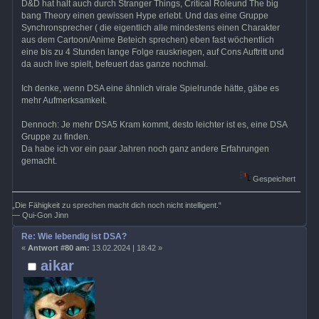
D&D hat halt auch durch Stranger Things, Critical Roleund The big
bang Theory einen gewissen Hype erlebt. Und das eine Gruppe
Synchronsprecher ( die eigentlich alle mindestens einen Charakter
aus dem Cartoon/Anime Beteich sprechen) eben fast wöchentlich
eine bis zu 4 Stunden lange Folge rauskriegen, auf Cons Auftritt und
da auch live spielt, befeuert das ganze nochmal.
Ich denke, wenn DSA eine ähnlich virale Spielrunde hätte, gäbe es
mehr Aufmerksamkeit.
Dennoch: Je mehr DSA5 Kram kommt, desto leichter ist es, eine DSA
Gruppe zu finden.
Da habe ich vor ein paar Jahren noch ganz andere Erfahrungen
gemacht.
Gespeichert
„Die Fähigkeit zu sprechen macht dich noch nicht intelligent.“
— Qui-Gon Jinn
Re: Wie lebendig ist DSA?
«
Antwort #80 am:
13.02.2024 | 18:42 »
aikar