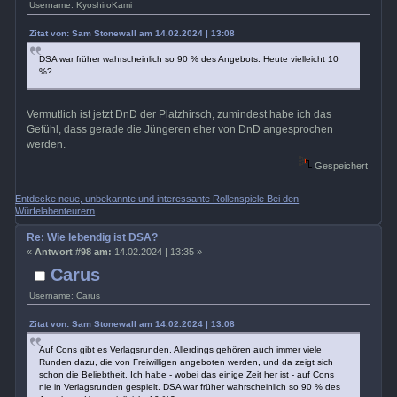
Username: KyoshiroKami
Zitat von: Sam Stonewall am 14.02.2024 | 13:08
DSA war früher wahrscheinlich so 90 % des Angebots. Heute vielleicht 10
%?
Vermutlich ist jetzt DnD der Platzhirsch, zumindest habe ich das
Gefühl, dass gerade die Jüngeren eher von DnD angesprochen
werden.
Gespeichert
Entdecke neue, unbekannte und interessante Rollenspiele Bei den
Würfelabenteurern
Re: Wie lebendig ist DSA?
«
Antwort #98 am:
14.02.2024 | 13:35 »
Carus
Username: Carus
Zitat von: Sam Stonewall am 14.02.2024 | 13:08
Auf Cons gibt es Verlagsrunden. Allerdings gehören auch immer viele
Runden dazu, die von Freiwilligen angeboten werden, und da zeigt sich
schon die Beliebtheit. Ich habe - wobei das einige Zeit her ist - auf Cons
nie in Verlagsrunden gespielt. DSA war früher wahrscheinlich so 90 % des