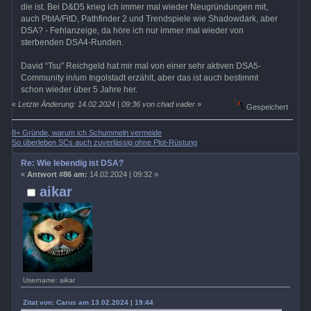
die ist. Bei D&D5 krieg ich immer mal wieder Neugründungen mit,
auch PbtA/FitD, Pathfinder 2 und Trendspiele wie Shadowdark, aber
DSA? - Fehlanzeige, da höre ich nur immer mal wieder von
sterbenden DSA4-Runden.
David “Tsu” Reichgeld hat mir mal von einer sehr aktiven DSA5-
Community in/um Ingolstadt erzählt, aber das ist auch bestimmt
schon wieder über 5 Jahre her.
«
Letzte Änderung: 14.02.2024 | 09:36 von chad vader
»
Gespeichert
8+ Gründe, warum ich Schummeln vermeide
So überleben SCs auch zuverlässig ohne Plot-Rüstung
Re: Wie lebendig ist DSA?
«
Antwort #86 am:
14.02.2024 | 09:32 »
aikar
Username: aikar
Zitat von: Carus am 13.02.2024 | 19:44