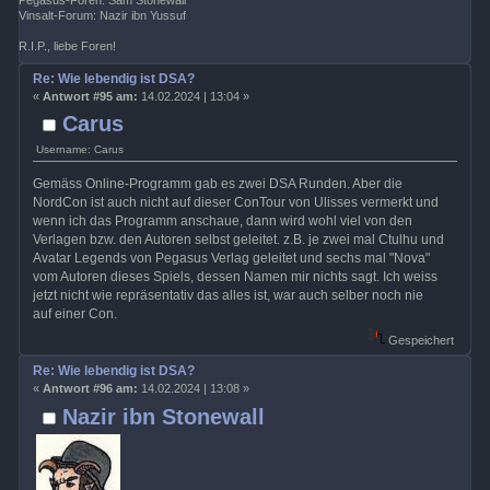
Pegasus-Foren: Sam Stonewall
Vinsalt-Forum: Nazir ibn Yussuf
R.I.P., liebe Foren!
Re: Wie lebendig ist DSA?
«
Antwort #95 am:
14.02.2024 | 13:04 »
Carus
Username: Carus
Gemäss Online-Programm gab es zwei DSA Runden. Aber die
NordCon ist auch nicht auf dieser ConTour von Ulisses vermerkt und
wenn ich das Programm anschaue, dann wird wohl viel von den
Verlagen bzw. den Autoren selbst geleitet. z.B. je zwei mal Ctulhu und
Avatar Legends von Pegasus Verlag geleitet und sechs mal "Nova"
vom Autoren dieses Spiels, dessen Namen mir nichts sagt. Ich weiss
jetzt nicht wie repräsentativ das alles ist, war auch selber noch nie
auf einer Con.
Gespeichert
Re: Wie lebendig ist DSA?
«
Antwort #96 am:
14.02.2024 | 13:08 »
Nazir ibn Stonewall