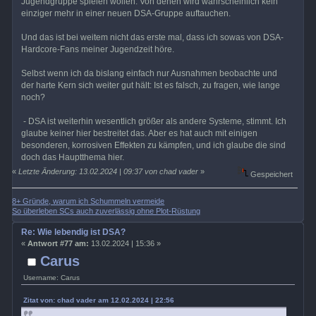
Jugendgruppe spielen wollen. Von denen wird wahrscheinlich kein
einziger mehr in einer neuen DSA-Gruppe auftauchen.
Und das ist bei weitem nicht das erste mal, dass ich sowas von DSA-
Hardcore-Fans meiner Jugendzeit höre.
Selbst wenn ich da bislang einfach nur Ausnahmen beobachte und
der harte Kern sich weiter gut hält: Ist es falsch, zu fragen, wie lange
noch?
- DSA ist weiterhin wesentlich größer als andere Systeme, stimmt. Ich
glaube keiner hier bestreitet das. Aber es hat auch mit einigen
besonderen, korrosiven Effekten zu kämpfen, und ich glaube die sind
doch das Hauptthema hier.
«
Letzte Änderung: 13.02.2024 | 09:37 von chad vader
»
Gespeichert
8+ Gründe, warum ich Schummeln vermeide
So überleben SCs auch zuverlässig ohne Plot-Rüstung
Re: Wie lebendig ist DSA?
«
Antwort #77 am:
13.02.2024 | 15:36 »
Carus
Username: Carus
Zitat von: chad vader am 12.02.2024 | 22:56