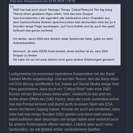
Zitat von: Vampirwurst am 13.02.2024 | 18:15
D&D hat halt auch durch Stranger Things, Critical Roleund The big bang
Theory einen gewissen Hype erlebt. Und das eine Gruppe
Synchronsprecher ( die eigentlich alle mindestens einen Charakter aus
dem Cartoon/Anime Beteich sprechen) eben fast wöchentlich eine bis zu 4
Stunden lange Folge rauskriegen, auf Cons Auftritt und da auch live spielt,
befeuert das ganze nochmal.
Ich denke, wenn DSA eine ähnlich virale Spielrunde hätte, gäbe es mehr
Aufmerksamkeit.
Dennoch: Je mehr DSA5 Kram kommt, desto leichter ist es, eine DSA
Gruppe zu finden.
Da habe ich vor ein paar Jahren noch ganz andere Erfahrungen gemacht.
Lustigerweise ist momentan irgendeine Kooperation mit der Band
Saltatio Mortis angekündigt. Und auf den Teaser, den die Band dazu
mit DSA-Bezug veröffnetlich hat, haben auf Social Media einige ihrer
Fans geschrieben, dass doch ein "Critical Role" oder eine D&D
Runde mit der Band etwas tolles wäre. Vielleicht ist das jetzt ein
trickle-down-Effekt des D&D Hypes, dass die Leute zumindest schon
mal das Format kennen und damit auch zu einem Spiel wie DSA
einen leichteren Zugang haben. Könnte mir auch gut vorstellen, dass
viele halt mal einige Runden D&D spielen und dann bald wieder
damit aufhören aber diejenigen die länger dabei sind vielleicht auch
für andere Rollenspiele offener werden. Letzlich aber auch reine
Spekulation, da hat @aikar sicher verlässlichere Quellen.