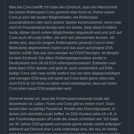
Was die Cons betrifft: Ich habe den Eindruck, dass der Altersschnitt
bei reinen Rollenspiel-Cons generell eher hoch ist. Früher waren
Cons ja eine der besten Möglichkeiten, ein Rollenspiel
auszuprobieren oder auch andere Spieler kenenzulernen, wenn man
nicht im Freundeskreis fündig wird. Ich denke, dass diese Funktion
heute stärker durch online Möglichkeiten abgedeckt wird und sich auf
Cons auch oft Leute treffen, die sich seit Jahrzehnten kennen. Ich
denke also, dass für jüngere Rollenspieler generell Cons in ihrer
Bedeutung abgenommen haben und das auch auf jüngere DSA
Spieler zutrifft. Das war also weniger auf DSA5 bezogen. Im übrigen
ist mein Eindruck: Die ältere Rollenspielgeneration wurde in
Deutschland sehr oft mit DSA rollenspielsozialisert. Entweder man
blieb dann DSA-Spieler und geht vlt. auch vornehmlich auf DSA-
lastige Cons oder man wollte endlich mal von dem allgegenwärtigen
und nervigen DSA weg und spielt auf Cons dann gerne alles was
nicht
DSA ist. Ich finde es daher recht naheliegend, dass auf vielen
Cons eben kaum DSA angeboten wird.
Generell denke ich, dass die Rollenspielcommunity heute viel
dezentraler ist. Läden, Foren und Cons gibt es immer noch. Dazu
kommt aber unzählige Facebook, Reddit oder Discordgruppen, in
denen sich ebenfalls Leute treffen. Im DSA-Kontext sehe ich z.B. in
den Facebookgruppen oft Leute die sowas schreiben wie "Ich habe
vor 30 Jahren DSA gespielt und würde gerne wieder damit anfangen"
während auf Discord eher Leute unterwegs sind, die neu im Hobby