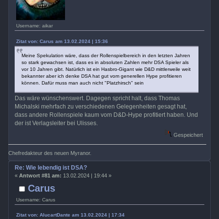
Username: aikar
Zitat von: Carus am 13.02.2024 | 15:36
Meine Spekulation wäre, dass der Rollenspielbereich in den letzten Jahren
so stark gewachsen ist, dass es in absoluten Zahlen mehr DSA Spieler als
vor 10 Jahren gibt. Natürlich ist ein Hasbro-Gigant wie D&D mittlerweile weit
bekannter aber ich denke DSA hat gut vom generellen Hype profitieren
können. Dafür muss man auch nicht "Platzhirsch" sein
Das wäre wünschenswert. Dagegen spricht halt, dass Thomas
Michalski mehrfach zu verschiedenen Gelegenheiten gesagt hat,
dass andere Rollenspiele kaum vom D&D-Hype profitiert haben. Und
der ist Verlagsleiter bei Ulisses.
Gespeichert
Chefredakteur des neuen Myranor.
Re: Wie lebendig ist DSA?
«
Antwort #81 am:
13.02.2024 | 19:44 »
Carus
Username: Carus
Zitat von: AlucartDante am 13.02.2024 | 17:34