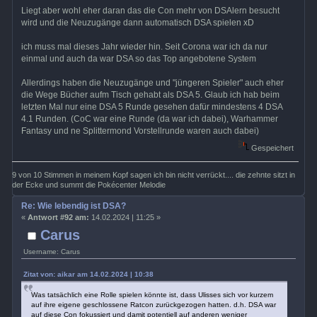
Liegt aber wohl eher daran das die Con mehr von DSAlern besucht
wird und die Neuzugänge dann automatisch DSA spielen xD
ich muss mal dieses Jahr wieder hin. Seit Corona war ich da nur
einmal und auch da war DSA so das Top angebotene System
Allerdings haben die Neuzugänge und "jüngeren Spieler" auch eher
die Wege Bücher aufm Tisch gehabt als DSA 5. Glaub ich hab beim
letzten Mal nur eine DSA 5 Runde gesehen dafür mindestens 4 DSA
4.1 Runden. (CoC war eine Runde (da war ich dabei), Warhammer
Fantasy und ne Splittermond Vorstellrunde waren auch dabei)
Gespeichert
9 von 10 Stimmen in meinem Kopf sagen ich bin nicht verrückt.... die zehnte sitzt in
der Ecke und summt die Pokécenter Melodie
Re: Wie lebendig ist DSA?
«
Antwort #92 am:
14.02.2024 | 11:25 »
Carus
Username: Carus
Zitat von: aikar am 14.02.2024 | 10:38
Was tatsächlich eine Rolle spielen könnte ist, dass Ulisses sich vor kurzem
auf ihre eigene geschlossene Ratcon zurückgezogen hatten. d.h. DSA war
auf diese Con fokussiert und damit potentiell auf anderen weniger