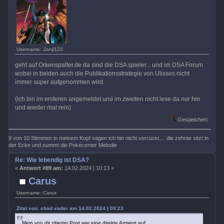
Username: Zanji123
geht auf Orkenspalter.de da sind die DSA spieler... und im DSA Forum
wobei in beiden auch die Publikationsstrategie von Ulisses nicht
immer super aufgenommen wird.
(ich bin im ersteren angemeldet und im zweiten nicht lese da nur hin
und wieder mal rein)
Gespeichert
9 von 10 Stimmen in meinem Kopf sagen ich bin nicht verrückt.... die zehnte sitzt in
der Ecke und summt die Pokécenter Melodie
Re: Wie lebendig ist DSA?
«
Antwort #89 am:
14.02.2024 | 10:13 »
Carus
Username: Carus
Zitat von: chad vader am 14.02.2024 | 09:23
Mein von dir zitierter Post war eine direkte Antwort auf