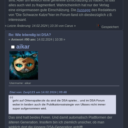
sind. Aber um wirklich eine generelle Einschätzung zu haben, ist das
alles auch viel zu fragmentiert. Wahrscheinlich hat nur der Verlag
eine einigermassen gute Einschätzung. Die
Aussage
des Redakteurs
von "Die Schwarze Katze"hier im Forum fand ich diesbezüglich z.B.
interessant.
«
Letzte Änderung: 14.02.2024 | 10:16 von Carus
»
Gespeichert
Re: Wie lebendig ist DSA?
«
Antwort #90 am:
14.02.2024 | 10:38 »
aikar
Username: aikar
Zitat von: Zanji123 am 14.02.2024 | 09:48
geht auf Orkenspalter.de da sind die DSA spieler... und im DSA Forum
wobei in beiden auch die Publikationsstrategie von Ulisses nicht immer
super aufgenommen wird.
Das sind halt beides Foren. Und damit automatisch Plattformen der
älteren Generation. Insofern bin ich ziemlich unsicher, ob man
wirklich dort die jüngere DSA-Generation antrifft.