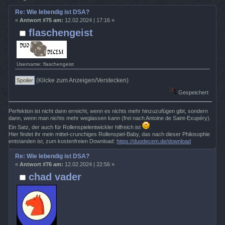
Re: Wie lebendig ist DSA?
«
Antwort #75 am:
12.02.2024 | 17:16 »
flaschengeist
Username: flaschengeist
(Klicke zum Anzeigen/Verstecken)
Gespeichert
Perfektion ist nicht dann erreicht, wenn es nichts mehr hinzuzufügen gibt, sondern
dann, wenn man nichts mehr weglassen kann (frei nach Antoine de Saint-Exupéry).
Ein Satz, der auch für Rollenspielentwickler hilfreich ist
.
Hier findet ihr mein mittel-crunchiges Rollenspiel-Baby, das nach dieser Philosophie
entstanden ist, zum kostenfreien Download:
https://duodecem.de/download
Re: Wie lebendig ist DSA?
«
Antwort #76 am:
12.02.2024 | 22:56 »
chad vader