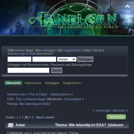
Willkommen
Gast
. Bitte
einloggen
oder
registrieren
. Haben Sie Ihre
Aktivierungs E-Mail
übersehen?
Einloggen mit Benutzername, Passwort und Sitzungslänge
Übersicht
Impressum
Einloggen
Registrieren
Tanelorn.net
»
Pen & Paper - Spielsysteme
»
DSA - Das schwarze Auge
(Moderator:
Hotzenplot
) »
Thema:
Wie lebendig ist DSA?
« vorheriges
nächstes »
DRUCKEN
Seiten:
1
2
3
[
4
]
5
6
Nach unten
Autor
Thema: Wie lebendig ist DSA? (Gelesen
18254 mal)
0 Mitglieder und 1 Gast betrachten dieses Thema.