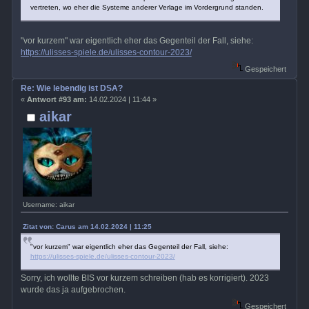
vertreten, wo eher die Systeme anderer Verlage im Vordergrund standen.
"vor kurzem" war eigentlich eher das Gegenteil der Fall, siehe:
https://ulisses-spiele.de/ulisses-contour-2023/
Gespeichert
Re: Wie lebendig ist DSA?
«
Antwort #93 am:
14.02.2024 | 11:44 »
aikar
Username: aikar
Zitat von: Carus am 14.02.2024 | 11:25
"vor kurzem" war eigentlich eher das Gegenteil der Fall, siehe:
https://ulisses-spiele.de/ulisses-contour-2023/
Sorry, ich wollte BIS vor kurzem schreiben (hab es korrigiert). 2023
wurde das ja aufgebrochen.
Gespeichert