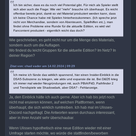
Ich bin sicher, dass es da noch viel Potential gibt. Für mich als Spieler stellt
sich aber auch die Frage: Wie viel "mehr" brauche ich überhaupt. Es reicht
offenbar bereits jetzt, damit so viel Material produziert werden kann, dass
ich keine Chance habe mit Spielen hinterherzukommen. (Ich spreche jetzt
nicht von Merchandise, sondern von Abenteuern, Spielhilfen etc.), man
findet ohne Probleme eine Runde für die aktuelle Edition, es wird viel
Fancontent produziert - eigentlich reicht das doch?
Wie geschrieben, es geht nicht nur um die Menge des Materials,
sondern auch um die Auflagen.
Wo findest du leicht Gruppen für die aktuelle Edition? Im Netz? In
deiner Region?
Zitat von: chad vader am 14.02.2024 | 09:29
Ich meine ich fände das wirklich spannend, hier einen Insider-Einblick in die
DSA5-Subszene zu kriegen, wie aktiv und expansiv die ist. Bei D&D5 krieg
ich immer mal wieder Neugründungen mit, auch PBtA/FitD, Pathfinder 2
und Trendspiele wie Shadowdark, aber DSA? - Fehlanzeige.
Ja, den Einblick hätte ich auch gerne. Aber ich hab bis jetzt noch
nicht mal eruieren können, auf welchen Plattformen, wenn
überhaupt, die sich wirklich rumtreiben. Ich hab mal im Ulisses-
Discord nachgefragt. Die Antworten waren durchaus interessant,
aber in ihrer Anzahl sehr überschaubar.
Wenn Ulisses hypothetisch eine neue Edition wieder mit einer
Umfrage starten möchte, wo würde die stattfinden/beworben