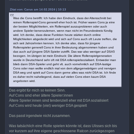
Zitat von: Carus am 14.02.2024 | 10:13
Was die Cons betrifft: Ich habe den Eindruck, dass der Altersschnitt bei
reinen Rollenspiel-Cons generell eher hoch ist. Früher waren Cons ja eine
der besten Möglichkeiten, ein Rollenspiel auszuprobieren oder auch
andere Spieler kenenzulernen, wenn man nicht im Freundeskreis fündig
wird. Ich denke, dass diese Funktion heute stärker durch online
Möglichkeiten abgedeckt wird und sich auf Cons auch oft Leute treffen, die
sich seit Jahrzehnten kennen. Ich denke also, dass für jüngere
Rollenspieler generell Cons in ihrer Bedeutung abgenommen haben und
das auch auf jüngere DSA Spieler zutrifft. Das war also weniger auf DSA5
bezogen. Im übrigen ist mein Eindruck: Die ältere Rollenspielgeneration
wurde in Deutschland sehr oft mit DSA rollenspielsozialisert. Entweder man
blieb dann DSA-Spieler und geht vlt. auch vornehmlich auf DSA-lastige
Cons oder man wollte endlich mal von dem allgegenwärtigen und nervigen
DSA weg und spielt auf Cons dann gerne alles was
nicht
DSA ist. Ich finde
es daher recht naheliegend, dass auf vielen Cons eben kaum DSA
angeboten wird.
Das ergibt für mich so keinen Sinn.
Auf Cons sind eher ältere Spieler:innen
Ältere Spieler:innen sind tendenziell eher mit DSA sozialisiert
Auf Cons wird heute (viel) weniger DSA gespielt
Das passt irgendwie nicht zusammen.
Was tatsächlich eine Rolle spielen könnte ist, dass Ulisses sich bis
vor kurzem auf ihre eigene geschlossene Ratcon zurückgezogen