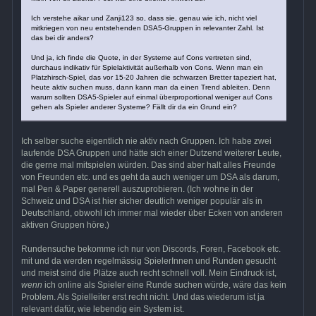
Ich verstehe aikar und Zanji123 so, dass sie, genau wie ich, nicht viel
mitkriegen von neu entstehenden DSA5-Gruppen in relevanter Zahl. Ist
das bei dir anders?
Und ja, ich finde die Quote, in der Systeme auf Cons vertreten sind,
durchaus indikativ für Spielaktivität außerhalb von Cons. Wenn man ein
Platzhirsch-Spiel, das vor 15-20 Jahren die schwarzen Bretter tapeziert hat,
heute aktiv suchen muss, dann kann man da einen Trend ableiten. Denn
warum sollten DSA5-Spieler auf einmal überproportional weniger auf Cons
gehen als Spieler anderer Systeme? Fällt dir da ein Grund ein?
Ich selber suche eigentlich nie aktiv nach Gruppen. Ich habe zwei
laufende DSA Gruppen und hätte sich einer Dutzend weiterer Leute,
die gerne mal mitspielen würden. Das sind aber halt alles Freunde
von Freunden etc. und es geht da auch weniger um DSA als darum,
mal Pen & Paper generell auszuprobieren. (Ich wohne in der
Schweiz und DSA ist hier sicher deutlich weniger populär als in
Deutschland, obwohl ich immer mal wieder über Ecken von anderen
aktiven Gruppen höre.)
Rundensuche bekomme ich nur von Discords, Foren, Facebook etc.
mit und da werden regelmässig SpielerInnen und Runden gesucht
und meist sind die Plätze auch recht schnell voll. Mein Eindruck ist,
wenn
ich online als Spieler eine Runde suchen würde, wäre das kein
Problem. Als Spielleiter erst recht nicht. Und das wiederum ist ja
relevant dafür, wie lebendig ein System ist.