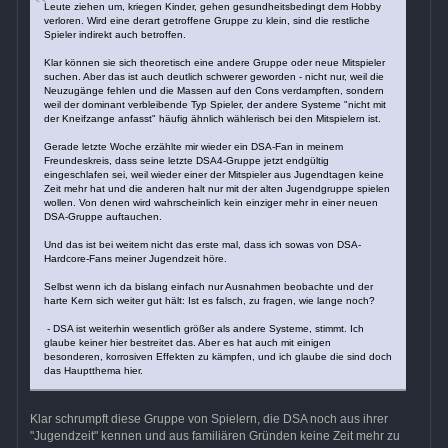
Leute ziehen um, kriegen Kinder, gehen gesundheitsbedingt dem Hobby
verloren. Wird eine derart getroffene Gruppe zu klein, sind die restliche
Spieler indirekt auch betroffen.
Klar können sie sich theoretisch eine andere Gruppe oder neue Mitspieler
suchen. Aber das ist auch deutlich schwerer geworden - nicht nur, weil die
Neuzugänge fehlen und die Massen auf den Cons verdampften, sondern
weil der dominant verbleibende Typ Spieler, der andere Systeme "nicht mit
der Kneifzange anfasst" häufig ähnlich wählerisch bei den Mitspielern ist.
Gerade letzte Woche erzählte mir wieder ein DSA-Fan in meinem
Freundeskreis, dass seine letzte DSA4-Gruppe jetzt endgültig
eingeschlafen sei, weil wieder einer der Mitspieler aus Jugendtagen keine
Zeit mehr hat und die anderen halt nur mit der alten Jugendgruppe spielen
wollen. Von denen wird wahrscheinlich kein einziger mehr in einer neuen
DSA-Gruppe auftauchen.
Und das ist bei weitem nicht das erste mal, dass ich sowas von DSA-
Hardcore-Fans meiner Jugendzeit höre.
Selbst wenn ich da bislang einfach nur Ausnahmen beobachte und der
harte Kern sich weiter gut hält: Ist es falsch, zu fragen, wie lange noch?
- DSA ist weiterhin wesentlich größer als andere Systeme, stimmt. Ich
glaube keiner hier bestreitet das. Aber es hat auch mit einigen
besonderen, korrosiven Effekten zu kämpfen, und ich glaube die sind doch
das Hauptthema hier.
Klar schrumpft diese Gruppe von Spielern, die DSA noch aus ihrer
"Jugendzeit" kennen und aus familiären Gründen keine Zeit mehr zu