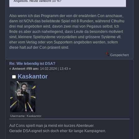
Angebots. Heute vielleicht 10 %?
Also wenn ich das Programm der von dir erwähnten Con anschaue,
dann ist NOVA das beliebteste Spiel mit 8 Runden, während Cthulhu
drei mal angeboten wird, davon zwei mal von Pegasus selbst. Ich
finde es aber auch naheliegend, dass Leute da besonders motiviert
sind, kleinere Spielsysteme vorzustellen und grössere Systeme vlt.
eher vom Verlag oder von Supportern angeboten werden, sofern
diese halt auf der Con präsent sind.
Gespeichert
Re: Wie lebendig ist DSA?
«
Antwort #99 am:
14.02.2024 | 13:43 »
Kaskantor
Username: Kaskantor
Auf Cons spielt man ja meist ein kurzes Abenteuer.
Gerade DSA eignet sich doch eher für lange Kampagnen.