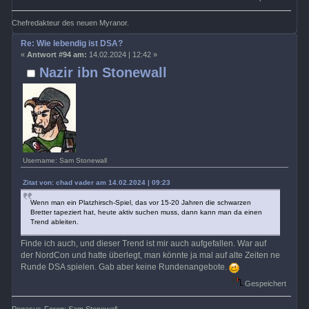
Chefredakteur des neuen Myranor.
Re: Wie lebendig ist DSA?
«
Antwort #94 am:
14.02.2024 | 12:42 »
Nazir ibn Stonewall
Username: Sam Stonewall
Zitat von: chad vader am 14.02.2024 | 09:23
Wenn man ein Platzhirsch-Spiel, das vor 15-20 Jahren die schwarzen
Bretter tapeziert hat, heute aktiv suchen muss, dann kann man da einen
Trend ableiten.
Finde ich auch, und dieser Trend ist mir auch aufgefallen. War auf
der NordCon und hatte überlegt, man könnte ja mal auf alte Zeiten ne
Runde DSA spielen. Gab aber keine Rundenangebote.
Gespeichert