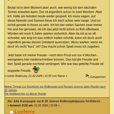
Brutal ist in dem Moment aber auch, wie wenig ich den nächsten
Termin erwarten kann. Der ist eigentlich schon in zwei Wochen. Aber
ich hätte am liebsten heute weiter gespielt. Ich muss sagen, auf
diese Abende und Szenen freue ich mich schon sehr lange. Und es
ist toll gerade in ihnen zu sein. Ich bin bei vielen Sachen zwar immer
hin und her gerissen, ob ich das jetzt nicht schon zu früh offenbare.
Würden wir noch 6 Jahre spielen sicherlich. Aber da ich ja so oft
schreibe, wie eng ich das zeitlich halten möchte, kann ich doch auch
eigentlich genau diesen Umstand ausnutzen. Wozu warten, wenn es
doch eh recht "kurz" ist? Das macht schon Spaß muss ich zugeben.
Jetzt habe ich meine Freude - nach dem Frust von vor 4 Wochen -
wenigstens hier niederschreiben können. Das hat die Freude und
den Spaß gerade nochmal verlängert. Wie war das geteilte Freude ist
doppelte Freude.
«
Letzte Änderung: 21.02.2026 | 15:55 von Namo
»
Gespeichert
Meine Thread zur Rückkehr ins Rollenspiel und Restart unserer alten Runde nach
20 Jahren
Die Spielberichte zu dieser Runde
Re: Alte Kampagne nach 20 Jahren Rollenspielpause fortführen
«
Antwort #132 am:
21.02.2026 | 22:58 »
Luxferre