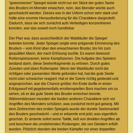
"gewonnenen" Spiegel würde nicht nur ein Stück der guten Seele
des Bruders im Monster erwachen, nein, das Monster würde auch
geschwächt werden. Dieses war in der Urform schon sehr stark und
hätte eine enorme Herausforderung für die Charaktere dargestellt.
Dadurch, dass sie sich zunächst aufs Verteidigen konzentrieren
konnten, war das soweit noch handlebar.
Der Plan war, dass ausschließlich der Waldläufer die Spiegel
betreten konnte. Jeder Spiegel zeigte eine prägende Erinnerung des
Bruders – vom Kind über den erwachsenen Bruder, bis hin zum
gequälten Mann, der nach Erlösung suchte. Es waren bewusst
Rollenspielszenen, keine Kampfszenen. Die Aufgabe des Spielers
bestand darin, diese Seelenfragmente zu erlösen. Durch gutes
Zureden und eben Rollenspiel. Wenn der Waldläufer nicht die
richtigen oder passenden Worte gefunden hat, hat die gute Seele
nicht oder schwächer reagiert. Hat er die Szene richtig gedeutet und
angesprochen, war die Chance größer. Am Ende durfte er einen
Erfolgswurf mit gegebenenfalls errollenspielten Boni machen um zu
sehen, ob er die gute Seele des Bruder erreichen konnte.
Währenddessen mussten die beiden anderen Charaktere sich vor
Angriffen des Monsters schützen, was zunächst recht gut gelang. Mit
dem Zerbrechen des ersten Spiegels wurde der dunkle Seelenanteil
des Bruders geschwächt – und er erkannte erst jetzt, was eigentlich
geschah. Er änderte sofort seine Taktik, ließ von direkten Angriffen ab
und beschwor die umstehenden Rüstungen, die von Geistern erfüllt
wurden. Plötzlich standen die beiden Kämpfer vor einer doppelten