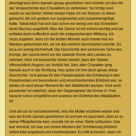
überlegt was denn damals genau geschehen sein könnte um das mit
der Vorgeschichte des Charakters zu verbinden. So richtig rund
wurde es nie bisher. Immer wieder habe ich mir Notizen zu Ideen
gemacht, die ich gestern nur ausgewertet und zusammengefügt
hatte. Tatsächlich hat sich das schon ein wenig wie das Schreiben
eines Buches angefühlt. Aber die Szene ist mir extrem wichtig und sie
entfaltet dann hoffentlich auch die entsprechenden Wirkung. Ich
muss zugeben, dass ich die letzten Monate auch immer mal ins
Wanken gekommen bin, ob ich das wirklich durchziehen möchte. Es
ist ja ein wenig klicheehaft. Die Geschichte des verlorenen Sohn des
Königs, der zurück kehrt um die vakante Krone des Landes zu
nehmen. Aber ich beobachte immer wieder, dass der Spieler
offensichtlich Aragorn als Vorbild hat. Sein alter Charakter ging
damals auch in die Richtung. Also gebe ich ihm doch genau diese
Geschichte. Und genau für den Paladinspieler die Erhebung in den
Paladinorden ein besonderes und einschneidendes Erlebnis war, so
denke ich wird dieser Moment für den Waldläufer werden. Und noch
passender ist natürlich, dass der Gegenspieler der Krone in Yron
Varantir schon eingeführt und sowieso ein Erzfeind des Waldläufers
ist.
Und als ich so herunterschrieb, was die Mutter erzählen würde und
was am Ende damals geschehen ist und wie es dazu kam, dass er zu
seiner Pflegefamilie kam, musste ich an einer Stelle schlucken. Das
war verrückt, ich war von einem Moment der Schilderung plötzlich
selbst total angefasst und emotionalisiert. Es hilft sicherlich, dass ich