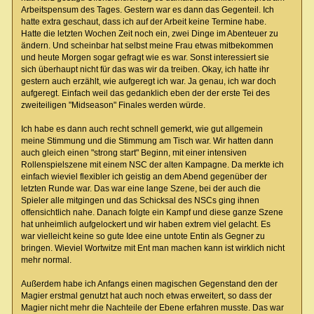
Arbeitspensum des Tages. Gestern war es dann das Gegenteil. Ich
hatte extra geschaut, dass ich auf der Arbeit keine Termine habe.
Hatte die letzten Wochen Zeit noch ein, zwei Dinge im Abenteuer zu
ändern. Und scheinbar hat selbst meine Frau etwas mitbekommen
und heute Morgen sogar gefragt wie es war. Sonst interessiert sie
sich überhaupt nicht für das was wir da treiben. Okay, ich hatte ihr
gestern auch erzählt, wie aufgeregt ich war. Ja genau, ich war doch
aufgeregt. Einfach weil das gedanklich eben der der erste Tei des
zweiteiligen "Midseason" Finales werden würde.
Ich habe es dann auch recht schnell gemerkt, wie gut allgemein
meine Stimmung und die Stimmung am Tisch war. Wir hatten dann
auch gleich einen "strong start" Beginn, mit einer intensiven
Rollenspielszene mit einem NSC der alten Kampagne. Da merkte ich
einfach wieviel flexibler ich geistig an dem Abend gegenüber der
letzten Runde war. Das war eine lange Szene, bei der auch die
Spieler alle mitgingen und das Schicksal des NSCs ging ihnen
offensichtlich nahe. Danach folgte ein Kampf und diese ganze Szene
hat unheimlich aufgelockert und wir haben extrem viel gelacht. Es
war vielleicht keine so gute Idee eine untote Entin als Gegner zu
bringen. Wieviel Wortwitze mit Ent man machen kann ist wirklich nicht
mehr normal.
Außerdem habe ich Anfangs einen magischen Gegenstand den der
Magier erstmal genutzt hat auch noch etwas erweitert, so dass der
Magier nicht mehr die Nachteile der Ebene erfahren musste. Das war