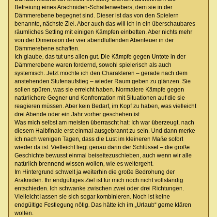
Befreiung eines Arachniden-Schattenwebers, dem sie in der
Dämmerebene begegnet sind. Dieser ist das von den Spielern
benannte, nächste Ziel. Aber auch das will ich in ein überschaubares
räumliches Setting mit einigen Kämpfen einbetten. Aber nichts mehr
von der Dimension der vier abendfüllenden Abenteuer in der
Dämmerebene schaffen.
Ich glaube, das tut uns allen gut. Die Kämpfe gegen Untote in der
Dämmerebene waren fordernd, sowohl spielerisch als auch
systemisch. Jetzt möchte ich den Charakteren – gerade nach dem
anstehenden Stufenaufstieg – wieder Raum geben zu glänzen. Sie
sollen spüren, was sie erreicht haben. Normalere Kämpfe gegen
natürlichere Gegner und Konfrontation mit Situationen auf die sie
reagieren müssen. Aber kein Bedarf, im Kopf zu haben, was vielleicht
drei Abende oder ein Jahr vorher geschehen ist.
Was mich selbst am meisten überrascht hat: Ich war überzeugt, nach
diesem Halbfinale erst einmal ausgebrannt zu sein. Und dann merke
ich nach wenigen Tagen, dass die Lust im kleineren Maße sofort
wieder da ist. Vielleicht liegt genau darin der Schlüssel – die große
Geschichte bewusst einmal beiseitezuschieben, auch wenn wir alle
natürlich brennend wissen wollen, wie es weitergeht.
Im Hintergrund schwelt ja weiterhin die große Bedrohung der
Arakniden. Ihr endgültiges Ziel ist für mich noch nicht vollständig
entschieden. Ich schwanke zwischen zwei oder drei Richtungen.
Vielleicht lassen sie sich sogar kombinieren. Noch ist keine
endgültige Festlegung nötig. Das hätte ich im „Urlaub“ gerne klären
wollen.