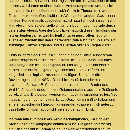
Jahren schließt. So viele Handlungsfetzen die die Charaktere in den
letzten zwei Jahren erfahren haben, Andeutungen etc. werden sich
hier vermutlich kumulieren und zukünftig kein Thema mehr werden.
Zumindest was die Geschichte des Waldläufers angeht. Was genau
mit dem König damals geschehen ist, ist natürlich noch immer nicht
klar, obwohl die Spieler vielleicht schon Ideen haben -gerade durch
den letzten Abend. Aber der Storyflickenteppich dieser Handlung der
letzten beiden Jahre, wird hoffentlich zu einem großen Teppich
ausgelegt werden und den Charakteren, wie auch den Spielern, ein
stimmiges Ganzes ergeben und die letzten offenen Fragen klären.
Erstaunlich wieviel Details ich über die beiden Jahre selbst schon
wieder vergessen habe. Erschreckend. Ich meine, dass sind alles
Handlungen die ich mir ausgedacht oder wir gemeinsam erspielt
haben. Insofern ist es gerade gut, nochmal alles zu hören um
möglichst alles logisch zusammen zu fügen. Und auch die
Beziehung mancher NSC z.B. ins Licht zu rücken oder mal
erwähnen. So war z.B. Cameron derjenige, der den Bruder des
Waldläufers nach dessen erster Gefangennahme aus dem Gefängnis
gerettet hatte. Die beiden werden wohl auch aufeinander treffen. Also
muss ich deren gemeinsame, kurze, Geschichte im Blick haben und
eine entsprechende Reaktion aufeinander ausspielen. Ich gebe zu,
dass hatte ich überhaupt nicht mehr so genau im Blick.
Ich kann nun zumindest ein wenig nachempfinden, wie sich der
Abschluss einer Kampagne anfühlen muss. Ein ganz klein wenig
fühlt sich das aktuell schon so an - obwohl wir mittendrin sind. Im