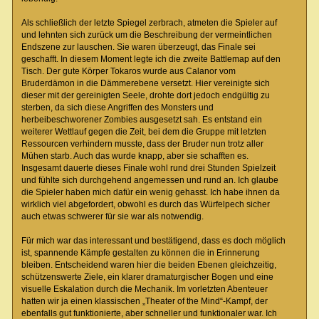
Als schließlich der letzte Spiegel zerbrach, atmeten die Spieler auf
und lehnten sich zurück um die Beschreibung der vermeintlichen
Endszene zur lauschen. Sie waren überzeugt, das Finale sei
geschafft. In diesem Moment legte ich die zweite Battlemap auf den
Tisch. Der gute Körper Tokaros wurde aus Calanor vom
Bruderdämon in die Dämmerebene versetzt. Hier vereinigte sich
dieser mit der gereinigten Seele, drohte dort jedoch endgültig zu
sterben, da sich diese Angriffen des Monsters und
herbeibeschworener Zombies ausgesetzt sah. Es entstand ein
weiterer Wettlauf gegen die Zeit, bei dem die Gruppe mit letzten
Ressourcen verhindern musste, dass der Bruder nun trotz aller
Mühen starb. Auch das wurde knapp, aber sie schafften es.
Insgesamt dauerte dieses Finale wohl rund drei Stunden Spielzeit
und fühlte sich durchgehend angemessen und rund an. Ich glaube
die Spieler haben mich dafür ein wenig gehasst. Ich habe ihnen da
wirklich viel abgefordert, obwohl es durch das Würfelpech sicher
auch etwas schwerer für sie war als notwendig.
Für mich war das interessant und bestätigend, dass es doch möglich
ist, spannende Kämpfe gestalten zu können die in Erinnerung
bleiben. Entscheidend waren hier die beiden Ebenen gleichzeitig,
schützenswerte Ziele, ein klarer dramaturgischer Bogen und eine
visuelle Eskalation durch die Mechanik. Im vorletzten Abenteuer
hatten wir ja einen klassischen „Theater of the Mind“-Kampf, der
ebenfalls gut funktionierte, aber schneller und funktionaler war. Ich