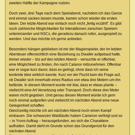
zweiten Hälfte der Kampagne nutzen.
Doch zwei, drei Tage nach dem Spielabend, nachdem ich das Ganze
erst einmal sacken lassen musste, kamen schon wieder die ersten
Ideen. Der letzte Abend war einfach noch nicht „fertig erzählt“. Es gibt
noch zahlreiche Möglichkeiten für Interaktionen zwischen Spielern
untereinander und NSCs, die geradezu danach rufen, ausgespielt zu
werden. Und das möchte ich gerne anbieten.
Besonders hängen geblieben ist mir der Magierspieler, der im letzten
Abenteuer offensichtlich eine Beziehung zu Dwalkir aufgebaut hatte.
Immer wieder – bis auf den letzten Abend – versuchte er offenbar,
eine Möglichkeit zu finden, ihn nach Calanor mitzunehmen. Offenbar
war er sogar kurz davor, dass es gelingt, ohne dass ich seine
konkrete Idee wirklich kannte. Kurz vor der Flucht kam die Frage auf,
ob Dwalkir sich innerhalb eines Radius von etwa drei Metern um ihn
befände. In diesem Moment wurde mir klar, dass er etwas plante –
vielleicht eine Art Versetzung oder Transport. Doch diese drei Meter
waren nicht gegeben. Und genau diesen Moment würde ich gern
noch einmal aufgreifen und vielleicht im nächsten Abend eine neue
Gelegenheit schaffen.
Gleichzeitig möchte ich am nächsten Abend noch einen Kampf
einbauen. Die schwarzen Waldläufer haben Cameron verfolgt und so
– in Yrons Auftrag – herausgefunden, wo sich die Charaktere
aufhalten. Damit steht im Grunde schon das Grundgerüst für den
nächsten Abend.