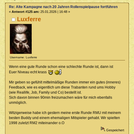
Re: Alte Kampagne nach 20 Jahren Rollenspielpause fortführen
«
Antwort #125 am:
25.01.2026 | 16:48 »
Luxferre
Username: Luxferre
Wenn eine gute Runde schon eine schlechte Runde ist, dann ist
Euer Niveau echt krass
Mir geben so gefühlt mittelmäßige Runden immer ein gutes (inneres)
Feedback, wie es eigentlich um diese Trabanten rund ums Hobby
(wie Reallife, Job, Family und Co) bestellt ist.
Sich davon binnen 90min freizumachen wäre für mich ebenfalls
unmöglich.
Witzigerweise habe ich gestern meine erste Runde RMU mit meinem
besten Buddy und einem ehemaligen Mitspieler gehabt. Wir spielten
1998 zuletzt RM2 miteinander o.O
Gespeichert