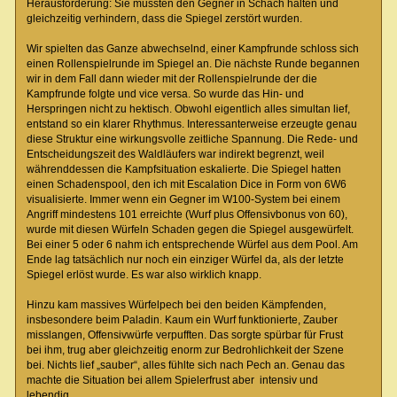
Herausforderung: Sie mussten den Gegner in Schach halten und
gleichzeitig verhindern, dass die Spiegel zerstört wurden.
Wir spielten das Ganze abwechselnd, einer Kampfrunde schloss sich
einen Rollenspielrunde im Spiegel an. Die nächste Runde begannen
wir in dem Fall dann wieder mit der Rollenspielrunde der die
Kampfrunde folgte und vice versa. So wurde das Hin- und
Herspringen nicht zu hektisch. Obwohl eigentlich alles simultan lief,
entstand so ein klarer Rhythmus. Interessanterweise erzeugte genau
diese Struktur eine wirkungsvolle zeitliche Spannung. Die Rede- und
Entscheidungszeit des Waldläufers war indirekt begrenzt, weil
währenddessen die Kampfsituation eskalierte. Die Spiegel hatten
einen Schadenspool, den ich mit Escalation Dice in Form von 6W6
visualisierte. Immer wenn ein Gegner im W100-System bei einem
Angriff mindestens 101 erreichte (Wurf plus Offensivbonus von 60),
wurde mit diesen Würfeln Schaden gegen die Spiegel ausgewürfelt.
Bei einer 5 oder 6 nahm ich entsprechende Würfel aus dem Pool. Am
Ende lag tatsächlich nur noch ein einziger Würfel da, als der letzte
Spiegel erlöst wurde. Es war also wirklich knapp.
Hinzu kam massives Würfelpech bei den beiden Kämpfenden,
insbesondere beim Paladin. Kaum ein Wurf funktionierte, Zauber
misslangen, Offensivwürfe verpufften. Das sorgte spürbar für Frust
bei ihm, trug aber gleichzeitig enorm zur Bedrohlichkeit der Szene
bei. Nichts lief „sauber“, alles fühlte sich nach Pech an. Genau das
machte die Situation bei allem Spielerfrust aber intensiv und
lebendig.