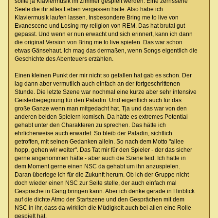
sollte ja Klaviermusik im Zimmer gespielt werden. Eine zerrissene
Seele die ihr altes Leben vergessen hatte. Also habe ich
Klaviermusik laufen lassen. Insbesondere Bring me to live von
Evanescene und Losing my religion von REM. Das hat brutal gut
gepasst. Und wenn er nun erwacht und sich erinnert, kann ich dann
die original Version von Bring me to live spielen. Das war schon
etwas Gänsehaut. Ich mag das dermaßen, wenn Songs eigentlich die
Geschichte des Abenteuers erzählen.
Einen kleinen Punkt der mir nicht so gefallen hat gab es schon. Der
lag dann aber vermutlich auch einfach an der fortgeschrittenen
Stunde. Die letzte Szene war nochmal eine kurze aber sehr intensive
Geisterbegegnung für den Paladin. Und eigentlich auch für das
große Ganze wenn man mitgedacht hat. Tja und das war von den
anderen beiden Spielern komisch. Da hätte es extremes Potential
gehabt unter den Charakteren zu sprechen. Das hätte ich
ehrlicherweise auch erwartet. So bleib der Paladin, sichtlich
getroffen, mit seinen Gedanken allein. So nach dem Motto "allee
hopp, gehen wir weiter". Das Tat mir für den Spieler - der das sicher
gerne angenommen hätte - aber auch die Szene leid. Ich hätte in
dem Moment gerne einen NSC da gehabt um ihn anzuspielen.
Daran überlege ich für die Zukunft herum. Ob ich der Gruppe nicht
doch wieder einen NSC zur Seite stelle, der auch einfach mal
Gespräche in Gang bringen kann. Aber ich denke gerade in Hinblick
auf die dichte Atmo der Startszene und den Gesprächen mit dem
NSC in ihr, dass da wirklich die Müdigkeit auch bei allen eine Rolle
gespielt hat.