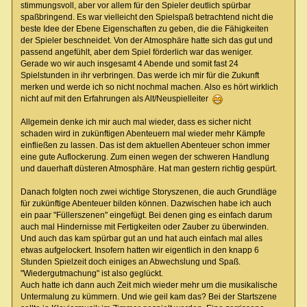
stimmungsvoll, aber vor allem für den Spieler deutlich spürbar
spaßbringend. Es war vielleicht den Spielspaß betrachtend nicht die
beste Idee der Ebene Eigenschaften zu geben, die die Fähigkeiten
der Spieler beschneidet. Von der Atmosphäre hatte sich das gut und
passend angefühlt, aber dem Spiel förderlich war das weniger.
Gerade wo wir auch insgesamt 4 Abende und somit fast 24
Spielstunden in ihr verbringen. Das werde ich mir für die Zukunft
merken und werde ich so nicht nochmal machen. Also es hört wirklich
nicht auf mit den Erfahrungen als Alt/Neuspielleiter
Allgemein denke ich mir auch mal wieder, dass es sicher nicht
schaden wird in zukünftigen Abenteuern mal wieder mehr Kämpfe
einfließen zu lassen. Das ist dem aktuellen Abenteuer schon immer
eine gute Auflockerung. Zum einen wegen der schweren Handlung
und dauerhaft düsteren Atmosphäre. Hat man gestern richtig gespürt.
Danach folgten noch zwei wichtige Storyszenen, die auch Grundläge
für zukünftige Abenteuer bilden können. Dazwischen habe ich auch
ein paar "Füllerszenen" eingefügt. Bei denen ging es einfach darum
auch mal Hindernisse mit Fertigkeiten oder Zauber zu überwinden.
Und auch das kam spürbar gut an und hat auch einfach mal alles
etwas aufgelockert. Insofern hatten wir eigentlich in den knapp 6
Stunden Spielzeit doch einiges an Abwechslung und Spaß.
"Wiedergutmachung" ist also geglückt.
Auch hatte ich dann auch Zeit mich wieder mehr um die musikalische
Untermalung zu kümmern. Und wie geil kam das? Bei der Startszene