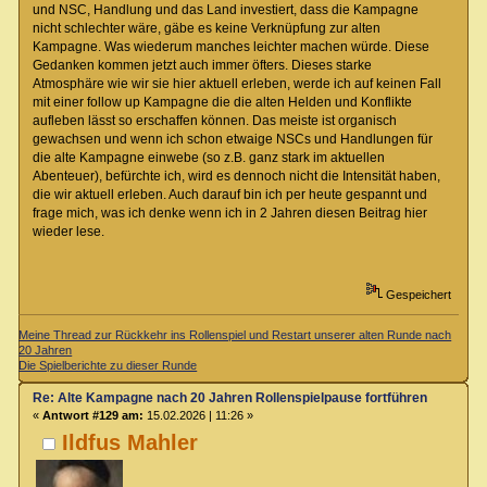
und NSC, Handlung und das Land investiert, dass die Kampagne
nicht schlechter wäre, gäbe es keine Verknüpfung zur alten
Kampagne. Was wiederum manches leichter machen würde. Diese
Gedanken kommen jetzt auch immer öfters. Dieses starke
Atmosphäre wie wir sie hier aktuell erleben, werde ich auf keinen Fall
mit einer follow up Kampagne die die alten Helden und Konflikte
aufleben lässt so erschaffen können. Das meiste ist organisch
gewachsen und wenn ich schon etwaige NSCs und Handlungen für
die alte Kampagne einwebe (so z.B. ganz stark im aktuellen
Abenteuer), befürchte ich, wird es dennoch nicht die Intensität haben,
die wir aktuell erleben. Auch darauf bin ich per heute gespannt und
frage mich, was ich denke wenn ich in 2 Jahren diesen Beitrag hier
wieder lese.
Gespeichert
Meine Thread zur Rückkehr ins Rollenspiel und Restart unserer alten Runde nach
20 Jahren
Die Spielberichte zu dieser Runde
Re: Alte Kampagne nach 20 Jahren Rollenspielpause fortführen
«
Antwort #129 am:
15.02.2026 | 11:26 »
Ildfus Mahler