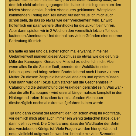
dem ich nicht arbeiten gegangen bin, habe ich mich gestern um den
letzten Abend des laufenden Abenteuers gekümmert. Wir spielen
kommenden Freitag den Teil davor. Auf den freue ich mich auch
schon sehr, da das so etwas wie der "Weichenteil" wird. Er wird
hoffentlich ein paar weitere Storyhooks für die Zukunft einführen.
Aber dann spielen wir in 2 Wochen den vermutlich letzten Teil des
laufenden Abenteuers. Und der hat aus vielen Gründen eine enorme
Bedeutung für mich.
Ich hatte es hier und da sicher schon mal erwähnt. In meiner
Gedankenwelt markiert dieser Abschluss so etwas wie die gefühlte
Mitte der Kampagne. Genau die Mitte ist es sicherlich nicht. Aber
wenn alles für die Spieler läuft, beendet der Waldläufer seine
Lebensquest und bringt seinen Bruder lebend nach Hause zu ihrer
Mutter. Zu diesem Zeitpunkt hat er viel erleiden und opfern müssen.
Und dann wird der Fokus auch stärker auf die Geschehnisse in
Calanor und die Bekämpfung der Arakniden gerichtet sein. Was war -
also die alte Kampagne - wird erstmal länger nahezu komplett in den
Hintergrund treten. Nachdem ich im laufenden Abenteuer
diesbezüglich nochmal extrem aufgefahren haben werde.
Tja und dann kommt der Moment, den ich schon ewig im Kopf trage,
vor dem ich mich aber auch immer ein wenig gefürchtet habe, da er
dann definitiv wird. Die Offenbarung, dass der Waldläufer der Sohn
des verstobenen Königs ist. Viele Fragen werden hier geklärt und
neue vielleicht aufgeworfen werden. Ich hatte mir viele Szenarien