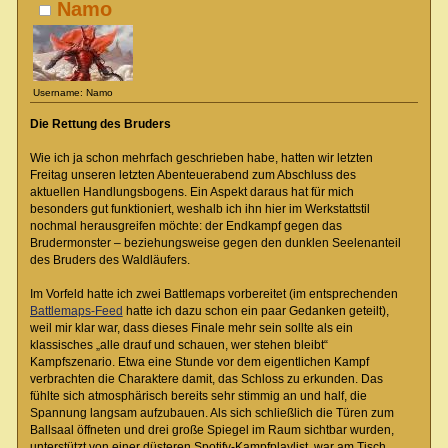
Namo
Username: Namo
Die Rettung des Bruders
Wie ich ja schon mehrfach geschrieben habe, hatten wir letzten
Freitag unseren letzten Abenteuerabend zum Abschluss des
aktuellen Handlungsbogens. Ein Aspekt daraus hat für mich
besonders gut funktioniert, weshalb ich ihn hier im Werkstattstil
nochmal herausgreifen möchte: der Endkampf gegen das
Brudermonster – beziehungsweise gegen den dunklen Seelenanteil
des Bruders des Waldläufers.
Im Vorfeld hatte ich zwei Battlemaps vorbereitet (im entsprechenden
Battlemaps-Feed
hatte ich dazu schon ein paar Gedanken geteilt),
weil mir klar war, dass dieses Finale mehr sein sollte als ein
klassisches „alle drauf und schauen, wer stehen bleibt“
Kampfszenario. Etwa eine Stunde vor dem eigentlichen Kampf
verbrachten die Charaktere damit, das Schloss zu erkunden. Das
fühlte sich atmosphärisch bereits sehr stimmig an und half, die
Spannung langsam aufzubauen. Als sich schließlich die Türen zum
Ballsaal öffneten und drei große Spiegel im Raum sichtbar wurden,
unterstützt von einer düsteren Spotify-Kampfplaylist, war am Tisch