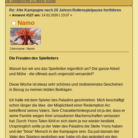
Die Spielberichte zu dieser Runde
Re: Alte Kampagne nach 20 Jahren Rollenspielpause fortführen
«
Antwort #127 am:
14.02.2026 | 13:07 »
Namo
Username: Namo
Die Freuden des Spielleiters
Warum tun wir uns das Spielleiten eigentlich an? Die ganze Arbeit
und Mühe - die oftmals auch ungenutzt versandet?
Diese Woche ist etwas sehr schönes und motivierendes Geschehen
in Bezug zu meinen letzten Beiträgen.
Ich hatte mit dem Spieler des Paladins geschrieben. Mich beschäftigt
schon länger die Idee der Möglichkeit einer Redemption Arc
betreffend seines Vaters. Sein Charakterhintergrund ist ja der, dass er
seine Familie wegen ihrer unsauberen Machenschaften verlassen
hat. Durch Yrons Taten fühlt er sich darin ja nur wieder bestärkt.
Ursprünglich sollte ja der Vater des Paladins die Stelle Yrons haben
und der "böse" Mensch in der Kampagne sein. Da just damals der
Vater des Spielers gestorben war, habe ich das geändert um den