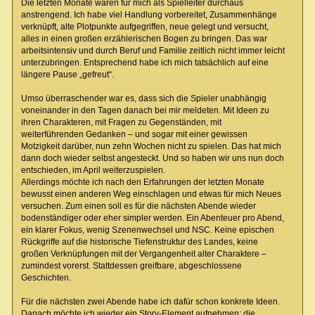
Die letzten Monate waren für mich als Spielleiter durchaus
anstrengend. Ich habe viel Handlung vorbereitet, Zusammenhänge
verknüpft, alte Plotpunkte aufgegriffen, neue gelegt und versucht,
alles in einen großen erzählerischen Bogen zu bringen. Das war
arbeitsintensiv und durch Beruf und Familie zeitlich nicht immer leicht
unterzubringen. Entsprechend habe ich mich tatsächlich auf eine
längere Pause „gefreut“.
Umso überraschender war es, dass sich die Spieler unabhängig
voneinander in den Tagen danach bei mir meldeten. Mit Ideen zu
ihren Charakteren, mit Fragen zu Gegenständen, mit
weiterführenden Gedanken – und sogar mit einer gewissen
Motzigkeit darüber, nun zehn Wochen nicht zu spielen. Das hat mich
dann doch wieder selbst angesteckt. Und so haben wir uns nun doch
entschieden, im April weiterzuspielen.
Allerdings möchte ich nach den Erfahrungen der letzten Monate
bewusst einen anderen Weg einschlagen und etwas für mich Neues
versuchen. Zum einen soll es für die nächsten Abende wieder
bodenständiger oder eher simpler werden. Ein Abenteuer pro Abend,
ein klarer Fokus, wenig Szenenwechsel und NSC. Keine epischen
Rückgriffe auf die historische Tiefenstruktur des Landes, keine
großen Verknüpfungen mit der Vergangenheit alter Charaktere –
zumindest vorerst. Stattdessen greifbare, abgeschlossene
Geschichten.
Für die nächsten zwei Abende habe ich dafür schon konkrete Ideen.
Danach möchte ich wieder ein Story-Element aufnehmen: die