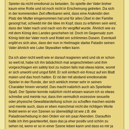
Spieler da nicht emotional zu belasten. So spielte der Vater bisher
kaum eine Rolle und ist noch nicht in Erscheinung getreten. Da sich
in der kommenden Zeit offenbaren wird, dass eine Araknidin den
Platz der Mutter eingenommen hat und für alles Übel in der Familie
gesorgt hat, schwebt mir die Idee im Kopf, dass zu erfahren sein wird,
dass der Vater nach und nach von ihr vergiftet wurde. Ähnlich wie es
mit dem König des Landes geschehen ist. Doch im Gegensatz zum
König lebt der Vater noch und fristet ein schlimmes Dasein. Eventuell
ergibt es sich also, dass der nun in Heilmagie starke Paladin seinen
Vater ähnlich wie Luke Skywalker retten kann.
Da ich aber nicht weiß wie er darauf reagieren wird und ob er schon
so weit ist, habe ich ihn tatsächlich mal angeschrieben und ihm
vorgeschlagen ein safety tool zu nutzen falls mal etwas käme, womit
er sich unwohl und ungut fühlt. Er soll einfach ein Kreuz auf ein Blatt
malen und das hoch halten. Er ist der mit abstand emotionalste
Spieler in der Runde, der sich wirklich immer sehr in seinen
Charakter hinein versetzt. Das macht natürlich auch als Spielleiter
Spaß. Der Spieler konnte natürlich nicht wissen warum ich so etwas
schreibe und meinte nur, dass ihm vermutlich exzessive sexuelle
oder physische Gewaltdarstellung schon zu schaffen machen würde
und meinte auch, dass er eben manchmal nicht die richtigen Worte
findet wenn er von Szenen so überwältigt ist wie z.B. die
Paladinserhebung in den Orden vor ein paar Abenden. Daraufhin
hatte ich ihm geantwortet, dass das ja eher positiv und schön zu
sehen ist, wenn er so in einer Szene leben kann und dass es mir ja