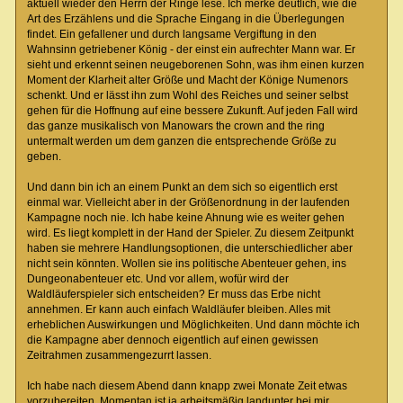
aktuell wieder den Herrn der Ringe lese. Ich merke deutlich, wie die
Art des Erzählens und die Sprache Eingang in die Überlegungen
findet. Ein gefallener und durch langsame Vergiftung in den
Wahnsinn getriebener König - der einst ein aufrechter Mann war. Er
sieht und erkennt seinen neugeborenen Sohn, was ihm einen kurzen
Moment der Klarheit alter Größe und Macht der Könige Numenors
schenkt. Und er lässt ihn zum Wohl des Reiches und seiner selbst
gehen für die Hoffnung auf eine bessere Zukunft. Auf jeden Fall wird
das ganze musikalisch von Manowars the crown and the ring
untermalt werden um dem ganzen die entsprechende Größe zu
geben.
Und dann bin ich an einem Punkt an dem sich so eigentlich erst
einmal war. Vielleicht aber in der Größenordnung in der laufenden
Kampagne noch nie. Ich habe keine Ahnung wie es weiter gehen
wird. Es liegt komplett in der Hand der Spieler. Zu diesem Zeitpunkt
haben sie mehrere Handlungsoptionen, die unterschiedlicher aber
nicht sein könnten. Wollen sie ins politische Abenteuer gehen, ins
Dungeonabenteuer etc. Und vor allem, wofür wird der
Waldläuferspieler sich entscheiden? Er muss das Erbe nicht
annehmen. Er kann auch einfach Waldläufer bleiben. Alles mit
erheblichen Auswirkungen und Möglichkeiten. Und dann möchte ich
die Kampagne aber dennoch eigentlich auf einen gewissen
Zeitrahmen zusammengezurrt lassen.
Ich habe nach diesem Abend dann knapp zwei Monate Zeit etwas
vorzubereiten. Momentan ist ja arbeitsmäßig landunter bei mir.