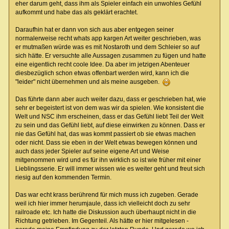
eher darum geht, dass ihm als Spieler einfach ein unwohles Gefühl
aufkommt und habe das als geklärt erachtet.
Daraufhin hat er dann von sich aus aber entgegen seiner
normalerweise recht whats app kargen Art weiter geschrieben, was
er mutmaßen würde was es mit Nostaroth und dem Schleier so auf
sich hätte. Er versuchte alle Aussagen zusammen zu fügen und hatte
eine eigentlich recht coole Idee. Da aber im jetzigen Abenteuer
diesbezüglich schon etwas offenbart werden wird, kann ich die
"leider" nicht übernehmen und als meine ausgeben.
Das führte dann aber auch weiter dazu, dass er geschrieben hat, wie
sehr er begeistert ist von dem was wir da spielen. Wie konsistent die
Welt und NSC ihm erscheinen, dass er das Gefühl liebt Teil der Welt
zu sein und das Gefühl liebt, auf diese einwirken zu können. Dass er
nie das Gefühl hat, das was kommt passiert ob sie etwas machen
oder nicht. Dass sie eben in der Welt etwas bewegen können und
auch dass jeder Spieler auf seine eigene Art und Weise
mitgenommen wird und es für ihn wirklich so ist wie früher mit einer
Lieblingsserie. Er will immer wissen wie es weiter geht und freut sich
riesig auf den kommenden Termin.
Das war echt krass berührend für mich muss ich zugeben. Gerade
weil ich hier immer herumjaule, dass ich vielleicht doch zu sehr
railroade etc. Ich hatte die Diskussion auch überhaupt nicht in die
Richtung getrieben. Im Gegenteil. Als hätte er hier mitgelesen -