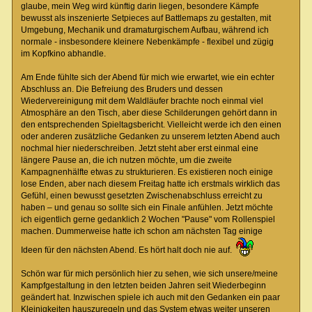
glaube, mein Weg wird künftig darin liegen, besondere Kämpfe
bewusst als inszenierte Setpieces auf Battlemaps zu gestalten, mit
Umgebung, Mechanik und dramaturgischem Aufbau, während ich
normale - insbesondere kleinere Nebenkämpfe - flexibel und zügig
im Kopfkino abhandle.
Am Ende fühlte sich der Abend für mich wie erwartet, wie ein echter
Abschluss an. Die Befreiung des Bruders und dessen
Wiedervereinigung mit dem Waldläufer brachte noch einmal viel
Atmosphäre an den Tisch, aber diese Schilderungen gehört dann in
den entsprechenden Spieltagsbericht. Vielleicht werde ich den einen
oder anderen zusätzliche Gedanken zu unserem letzten Abend auch
nochmal hier niederschreiben. Jetzt steht aber erst einmal eine
längere Pause an, die ich nutzen möchte, um die zweite
Kampagnenhälfte etwas zu strukturieren. Es existieren noch einige
lose Enden, aber nach diesem Freitag hatte ich erstmals wirklich das
Gefühl, einen bewusst gesetzten Zwischenabschluss erreicht zu
haben – und genau so sollte sich ein Finale anfühlen. Jetzt möchte
ich eigentlich gerne gedanklich 2 Wochen "Pause" vom Rollenspiel
machen. Dummerweise hatte ich schon am nächsten Tag einige
Ideen für den nächsten Abend. Es hört halt doch nie auf.
Schön war für mich persönlich hier zu sehen, wie sich unsere/meine
Kampfgestaltung in den letzten beiden Jahren seit Wiederbeginn
geändert hat. Inzwischen spiele ich auch mit den Gedanken ein paar
Kleinigkeiten hauszuregeln und das System etwas weiter unseren