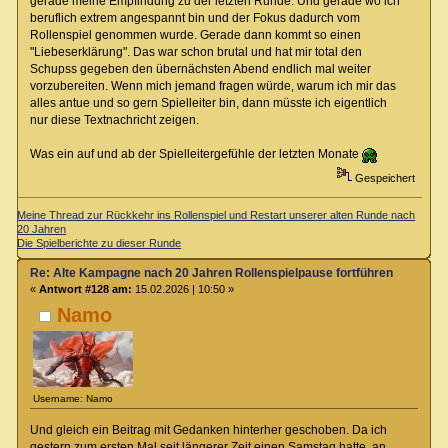
gerade meine Empfindung zu der letzten Runde. Und gerade wo ich
beruflich extrem angespannt bin und der Fokus dadurch vom
Rollenspiel genommen wurde. Gerade dann kommt so einen
"Liebeserklärung". Das war schon brutal und hat mir total den
Schupss gegeben den übernächsten Abend endlich mal weiter
vorzubereiten. Wenn mich jemand fragen würde, warum ich mir das
alles antue und so gern Spielleiter bin, dann müsste ich eigentlich
nur diese Textnachricht zeigen.
Was ein auf und ab der Spielleitergefühle der letzten Monate
Gespeichert
Meine Thread zur Rückkehr ins Rollenspiel und Restart unserer alten Runde nach
20 Jahren
Die Spielberichte zu dieser Runde
Re: Alte Kampagne nach 20 Jahren Rollenspielpause fortführen
«
Antwort #128 am:
15.02.2026 | 10:50 »
Namo
Username: Namo
Und gleich ein Beitrag mit Gedanken hinterher geschoben. Da ich
gestern zum ersten Mal seit längerer Zeit einen Samstag hatte, an