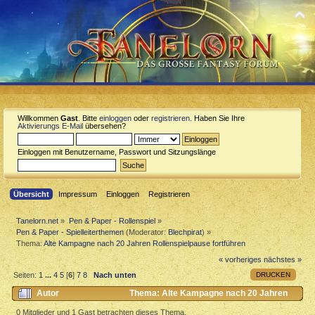
Willkommen
Gast
. Bitte
einloggen
oder
registrieren
. Haben Sie Ihre
Aktivierungs E-Mail
übersehen?
Einloggen mit Benutzername, Passwort und Sitzungslänge
Übersicht
Impressum
Einloggen
Registrieren
Tanelorn.net
»
Pen & Paper - Rollenspiel
»
Pen & Paper - Spielleiterthemen
(Moderator:
Blechpirat
) »
Thema:
Alte Kampagne nach 20 Jahren Rollenspielpause fortführen
« vorheriges
nächstes »
DRUCKEN
Seiten:
1
...
4
5
[
6
]
7
8
Nach unten
Autor
Thema: Alte Kampagne nach 20 Jahren
Rollenspielpause fortführen (Gelesen 23568 mal)
0 Mitglieder und 1 Gast betrachten dieses Thema.