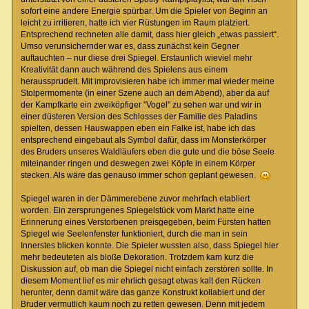
sofort eine andere Energie spürbar. Um die Spieler von Beginn an
leicht zu irritieren, hatte ich vier Rüstungen im Raum platziert.
Entsprechend rechneten alle damit, dass hier gleich „etwas passiert“.
Umso verunsichernder war es, dass zunächst kein Gegner
auftauchten – nur diese drei Spiegel. Erstaunlich wieviel mehr
Kreativität dann auch während des Spielens aus einem
heraussprudelt. Mit improvisieren habe ich immer mal wieder meine
Stolpermomente (in einer Szene auch an dem Abend), aber da auf
der Kampfkarte ein zweiköpfiger "Vogel" zu sehen war und wir in
einer düsteren Version des Schlosses der Familie des Paladins
spielten, dessen Hauswappen eben ein Falke ist, habe ich das
entsprechend eingebaut als Symbol dafür, dass im Monsterkörper
des Bruders unseres Waldläufers eben die gute und die böse Seele
miteinander ringen und deswegen zwei Köpfe in einem Körper
stecken. Als wäre das genauso immer schon geplant gewesen.
Spiegel waren in der Dämmerebene zuvor mehrfach etabliert
worden. Ein zersprungenes Spiegelstück vom Markt hatte eine
Erinnerung eines Verstorbenen preisgegeben, beim Fürsten hatten
Spiegel wie Seelenfenster funktioniert, durch die man in sein
Innerstes blicken konnte. Die Spieler wussten also, dass Spiegel hier
mehr bedeuteten als bloße Dekoration. Trotzdem kam kurz die
Diskussion auf, ob man die Spiegel nicht einfach zerstören sollte. In
diesem Moment lief es mir ehrlich gesagt etwas kalt den Rücken
herunter, denn damit wäre das ganze Konstrukt kollabiert und der
Bruder vermutlich kaum noch zu retten gewesen. Denn mit jedem