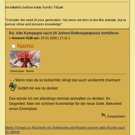
ina killatēšu bašma kabis šumšu Tišpak
-
"Consider the seed of your generation. You were not born to live like animals, but to
pursue virtue and possess knowledge"
Re: Alte Kampagne nach 20 Jahren Rollenspielpause fortführen
«
Antwort #126 am:
25.01.2026 | 17:11 »
Namo
Username: Namo
Wenn man da so betrachtet, klingt das auch verdammt charmant
Gefällt mir wie du denkst.
Das würde ich mir allerdings niemals anmaßen zu denken. Im
Gegenteil. Aber ein schöner Kommentar für die neue Seite. Bekommt
einen Ehrenplatz.
Gespeichert
Meine Thread zur Rückkehr ins Rollenspiel und Restart unserer alten Runde nach
20 Jahren