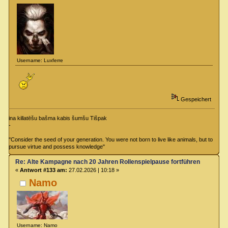
Username: Luxferre
Gespeichert
ina killatēšu bašma kabis šumšu Tišpak
-
"Consider the seed of your generation. You were not born to live like animals, but to
pursue virtue and possess knowledge"
Re: Alte Kampagne nach 20 Jahren Rollenspielpause fortführen
«
Antwort #133 am:
27.02.2026 | 10:18 »
Namo
Username: Namo