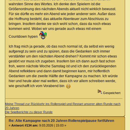
wahrsten Sinne des Wortes. Ich denke den Spielern ist die
Größenordnung des nächsten Abends aktuell nicht wirklich bewusst.
Für sie dürfte es mehr ein Abend wie jeder anderer sein. Außer dass
die Hoffnung besteht, das aktuelle Abenteuer zum Abschluss zu
bringen. Insofern denke sie sich wohl schon, dass da noch etwas
kommen wird. Wobei wir uns gerade auch etwas mit einem
Countdown hypen
Ich frag mich ja gerade, ob das noch normal ist, da selbst ein wenig
aufgeregt zu sein und zu spüren, dass die Gedanken sich immer
verstärkter um den nächsten Abend drehen? Kommt mir schon etwas
gestört vor muss ich zugeben. Insofern bin ich dann auch fast schon
froh, wenn nächste Woche Samstag ist und ich den zurückliegenden
Abend reflektiere und dann damit beginnen kann, mir hoffentlich
Gedanken um die zweite Hälfte der Kampagne zu machen. Ich würde
hier und heute aber mal wetten, dass ich vor allem schreiben werde,
wie geschafft ich vom Vorabend bin
Gespeichert
Meine Thread zur Rückkehr ins Rollenspiel und Restart unserer alten Runde nach
20 Jahren
Die Spielberichte zu dieser Runde
Re: Alte Kampagne nach 20 Jahren Rollenspielpause fortführen
«
Antwort #134 am:
9.03.2026 | 15:03 »