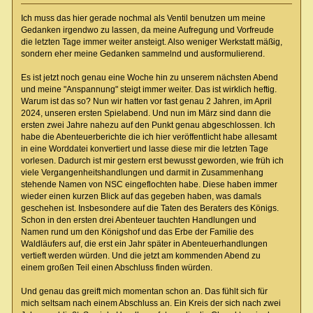
Ich muss das hier gerade nochmal als Ventil benutzen um meine
Gedanken irgendwo zu lassen, da meine Aufregung und Vorfreude
die letzten Tage immer weiter ansteigt. Also weniger Werkstatt mäßig,
sondern eher meine Gedanken sammelnd und ausformulierend.
Es ist jetzt noch genau eine Woche hin zu unserem nächsten Abend
und meine "Anspannung" steigt immer weiter. Das ist wirklich heftig.
Warum ist das so? Nun wir hatten vor fast genau 2 Jahren, im April
2024, unseren ersten Spielabend. Und nun im März sind dann die
ersten zwei Jahre nahezu auf den Punkt genau abgeschlossen. Ich
habe die Abenteuerberichte die ich hier veröffentlicht habe allesamt
in eine Worddatei konvertiert und lasse diese mir die letzten Tage
vorlesen. Dadurch ist mir gestern erst bewusst geworden, wie früh ich
viele Vergangenheitshandlungen und darmit in Zusammenhang
stehende Namen von NSC eingeflochten habe. Diese haben immer
wieder einen kurzen Blick auf das gegeben haben, was damals
geschehen ist. Insbesondere auf die Taten des Beraters des Königs.
Schon in den ersten drei Abenteuer tauchten Handlungen und
Namen rund um den Königshof und das Erbe der Familie des
Waldläufers auf, die erst ein Jahr später in Abenteuerhandlungen
vertieft werden würden. Und die jetzt am kommenden Abend zu
einem großen Teil einen Abschluss finden würden.
Und genau das greift mich momentan schon an. Das fühlt sich für
mich seltsam nach einem Abschluss an. Ein Kreis der sich nach zwei