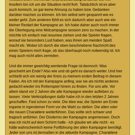
Insofern bin ich um die Situation recht froh. Tatsächlich ist es aber
auch komisch, so gar keine Ahnung zu haben bzw. Gedanken
darüber machen zu können. Ich bin selbst sehr gespannt wie es
weiter geht. Zum anderen fühlt es sich dadurch aber auch wie ein
kleiner Restart der Kampagne an. Ich habe daher auch noch immer
die Überlegung eine Midcampagne session zero zu machen. In der
möchte ich einfach mal resumee ziehen und die Spieler fragen,
worauf sie besonders Lust haben, was ihnen am meisten Spaß
macht etc. Wobei ich durch die oben beschriebene Nachricht des
einen Spielers mich frage, ob das überhaupt noch notwendig ist. Ich
mag auch nicht alles zerreden.
Und die immer gewichtig werdende Frage ist dennoch: Was
geschieht am Ende? Also wie und ob geht es danach weiter. Und hier
schließt sich ein wenig der Kreis zu meinem ersten Beitrag in diesem
Faden. Als ich mit der Kampagne anfing, war sie als nichts anderes
gedacht wieder ins Rollenspiel hinein zu finden. Für uns alle. Vor
allem stand vor 2 Jahren die alte Kampagne wieder aufleben zu
lassen. Viele Verknüpfungen dafür habe ich in den letzten 2 Jahren
geschaffen. Fast schon zu viele. Die Idee war, die Spieler am Ende
ingame in irgendeiner Form vor die Wahl zu stellen: Die alten oder
die neuen Charaktere weiterführen. Das sollte sich schwer und
tragisch anfühlen. Der Düsternis der Kampagne angemessen. Doch
was ich nicht auf dem Schirm hatte - ich glaube wir alle nicht - es
hätte wahrscheinlich keine Fortführung der alten Kampagne benötigt.
Jeder von uns ist dermaßen in die aktuelle Kampagne, Charaktere