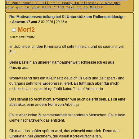
in your heart / Till it's ready to blister. / Now put
your gun in your hand / And take it to Mister
Re: Motivationsverteilung bei KI-Unterstütztem Rollenspieldesign
«
Antwort #7 am:
2.02.2026 | 20:48 »
Morf2
Username: Morf2
Im Job finde ich den KI-Einsatz oft sehr hilfreich, und es spart mir viel
Zeit.
Beim Basteln an unserer Kampagnenwelt schliesse ich es aus
Prinzip aus.
Wohlwissend das ein KI-Einsatz deutlich (!) Geld und Zeit spart - und
durchaus sehr tolle Ergebnisse liefert. Es fühlt sich aber (für mich)
nicht echt an, es steckt (gefühlt) keine "echte" Arbeit drin.
Das stimmt so recht nicht. Prompten will auch gelernt sein. Es ist eine
abstrakte, eine andere Form von Arbeit, ja.
Es ist aber keine Zusammenarbeit mit anderen Menschen. Es ist kein
Gemeinschaftswerk das entsteht.
Ob man das später spüren wird, das wünscht man sich. Denn das
Einbriefen bei Zeichnern, die vielen Korrekturschleifen,