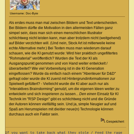
Username: Doc-Byte
Als erstes muss man mal zwischen Bildern und Text unterscheiden.
Bei Bildern dürfte die Motivation in den allermeisten Fällen ganz
simpel sein, dass man sich einen menschlichen Illustrator
schlichtweg nicht leisten kann, man aber trotzdem nicht (weitgehend)
auf Bilder verzichten will. (Und nein, Stock Art ist mitlerweile keine
echte Alternative mehr.) Bei Texten muss man wiederum darauf
schauen, wie die KI genutzt wurde: Wird hier praktisch ungefiltertes
"Rohmaterial" veröffentlich? Wurden die Text der KI als
Ausgangspunkt genommen und von Hand weiter entwickelt /
überarbeitet? Wie viel Vorbereitung ist in die KI Generation
eingeflossen? Wurde da einfach nach einem "Abenteuer für D&D"
gefragt oder wurde die KI zuerst mit Hintergrundinformationen zur
Spielwelt gefüttert? - Vielleicht wurde die KI aber auch nur als
"interaktives Brainstorming" genutzt, um die eigenen Ideen weiter zu
entwickeln und sich inspirieren zu lassen...
Den einen
Einsatz für KI
Technik im "RSP Design" gibt es schlichtweg nicht und die Gründe
der Autoren können vielfälltig sein. Und ja, simple Neugier auf und
Spaß am Herumspielen mit die/der neue(n) Technologie können
durchaus auch ein Faktor sein.
Gespeichert
If you want to take back what they stole / Feed the rage