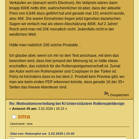
Verkäufen an (danach wird's Electrum). Als Vollpreis wären dann
knapp 600€ netto drin, wahrscheinlicher ist aber, dass der aktuelle
Preis von 0,84€ dazu geführt hat und gerade mal 101 erreicht wurde,
also 46€. Die waren Einnahmen liegen jetzt irgendwo dazwischen.
Sagen wir einfach mal als obere Abschätzung 480€. Auf 2 Jahre!
Reich wird man mit 20€ monatlich nicht. Jedenfalls nicht in der
westlichen Welt.
Hätte man natürlich 200 solche Produkte…
Ich glaube aber, wenn ich mir so den Text anschaue, mit dem das
beworben wird, dass hier jemand der Meinung ist, er hätte etwas
erschaffen, das nützlich für die Rollenspielgemeinschaft ist. Zumal
der Autor wohl ein Rollenspieler und Cosplayer in der Türkei ist.
Fishy ist höchstens dass es bei dem 2. Produkt kein Preview gibt, wo
man wie beim ersten PDF erkennen könnte, dass gerade 16 der 35+
Seiten das lineare Abenteuer sind.
Gespeichert
Re: Motivationsverteilung bei KI-Unterstütztem Rollenspieldesign
«
Antwort #5 am:
2.02.2026 | 16:15 »
sma
Username: sma
Zitat von: Hotzenplot am 2.02.2026 | 15:40