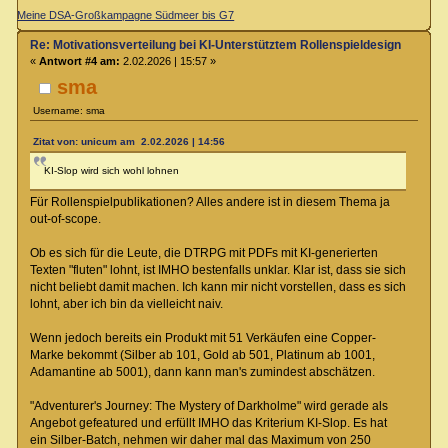
Meine DSA-Großkampagne Südmeer bis G7
Re: Motivationsverteilung bei KI-Unterstütztem Rollenspieldesign
«
Antwort #4 am:
2.02.2026 | 15:57 »
sma
Username: sma
Zitat von: unicum am 2.02.2026 | 14:56
KI-Slop wird sich wohl lohnen
Für Rollenspielpublikationen? Alles andere ist in diesem Thema ja
out-of-scope.
Ob es sich für die Leute, die DTRPG mit PDFs mit KI-generierten
Texten "fluten" lohnt, ist IMHO bestenfalls unklar. Klar ist, dass sie sich
nicht beliebt damit machen. Ich kann mir nicht vorstellen, dass es sich
lohnt, aber ich bin da vielleicht naiv.
Wenn jedoch bereits ein Produkt mit 51 Verkäufen eine Copper-
Marke bekommt (Silber ab 101, Gold ab 501, Platinum ab 1001,
Adamantine ab 5001), dann kann man's zumindest abschätzen.
"Adventurer's Journey: The Mystery of Darkholme" wird gerade als
Angebot gefeatured und erfüllt IMHO das Kriterium KI-Slop. Es hat
ein Silber-Batch, nehmen wir daher mal das Maximum von 250