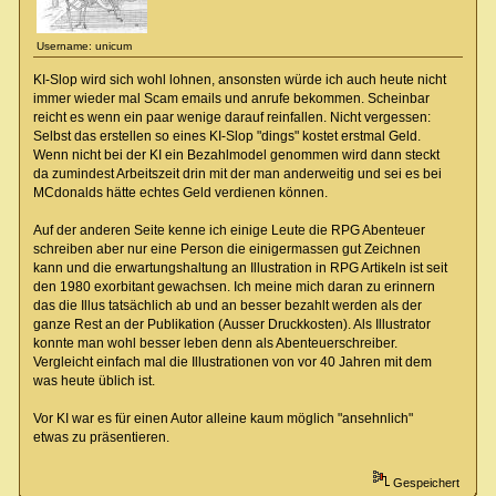
Username: unicum
KI-Slop wird sich wohl lohnen, ansonsten würde ich auch heute nicht
immer wieder mal Scam emails und anrufe bekommen. Scheinbar
reicht es wenn ein paar wenige darauf reinfallen. Nicht vergessen:
Selbst das erstellen so eines KI-Slop "dings" kostet erstmal Geld.
Wenn nicht bei der KI ein Bezahlmodel genommen wird dann steckt
da zumindest Arbeitszeit drin mit der man anderweitig und sei es bei
MCdonalds hätte echtes Geld verdienen können.
Auf der anderen Seite kenne ich einige Leute die RPG Abenteuer
schreiben aber nur eine Person die einigermassen gut Zeichnen
kann und die erwartungshaltung an Illustration in RPG Artikeln ist seit
den 1980 exorbitant gewachsen. Ich meine mich daran zu erinnern
das die Illus tatsächlich ab und an besser bezahlt werden als der
ganze Rest an der Publikation (Ausser Druckkosten). Als Illustrator
konnte man wohl besser leben denn als Abenteuerschreiber.
Vergleicht einfach mal die Illustrationen von vor 40 Jahren mit dem
was heute üblich ist.
Vor KI war es für einen Autor alleine kaum möglich "ansehnlich"
etwas zu präsentieren.
Gespeichert