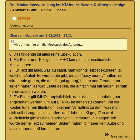
Re: Motivationsverteilung bei KI-Unterstütztem Rollenspieldesign
«
Antwort #2 am:
2.02.2026 | 15:30 »
sma
Username: sma
Zitat von: Maarzan am 2.02.2026 | 14:31
Mir geht es hier um die Motivation der Autoren...
0. Das folgende ist alles reine Spekulation.
1. Für Bilder und Text gibt es IMHO komplett unterschiedliche
Motivationen.
2. Für Text gilt alles, was du sagst, man könnte jetzt spekulieren, zu
welchem Anteil. Es wird Leute gibt, die auf "easy money" hoffen, es
wird Leute geben, die das für gut (genug) halten und Freunde am
Teilen haben, es wird Leute geben, die einfach mal mit neuer Technik
herumspielen wollen.
3. Für Bilder gilt IMHO hauptsächlich, dass diese als unabdingbar
angesehen werden, um auf DTRPG bestehen zu können und die
Kosten für einen Illustrator in keinem Verhältnis zu dem, was man
sich selbst zugesteht, ständen, und daher zu KI gegriffen wird.
4. Vielleicht gibt es eine Nische von Illustratoren, die sagen, ich
würde gerne Text zu meinen Bildern haben, bin aber kein Autor und
lasse daher die KI formulieren.
Gespeichert