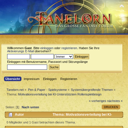
Willkommen
Gast
. Bitte
einloggen
oder
registrieren
. Haben Sie Ihre
Aktivierungs E-Mail
übersehen?
Einloggen mit Benutzername, Passwort und Sitzungslänge
Übersicht
Impressum
Einloggen
Registrieren
Tanelorn.net
»
Pen & Paper - Spielsysteme
»
Systemübergreifende Themen
»
Thema:
Motivationsverteilung bei KI-Unterstütztem Rollenspieldesign
« vorheriges
nächstes »
DRUCKEN
Seiten: [
1
]
Nach unten
Autor
Thema: Motivationsverteilung bei KI-
Unterstütztem Rollenspieldesign (Gelesen 1115 mal)
0 Mitglieder und 1 Gast betrachten dieses Thema.