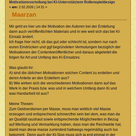
Motivationsverteilung bei KI-Unterstütztem Rollenspieldesign
«
am:
2.02.2026 | 14:31 »
Maarzan
Mir geht es hier um die Motivation der Autoren bei der Erstellung
dann auch veröffentlichten Materials und in wie weit sich das bei KI-
Einsatz ändert.
Ich frage hier nicht, ob das gut oder schlecht ist, sondern nur nach
euren Eindrücken und ggf begründeten Vermutungen bezüglich der
Motivationen der Contentveröffentlicher und daraus abgeleitet die
folgen für Art und Umfang des KI-Einsatzes.
Was glaubt ihr:
A) sind die üblichen Motivationen solchen Content zu erstellen und
deren Anteile an den Erstellern aus?
B) Wie wirken sich die verschiedenen Motivationen dann auf das
Werk in der Praxis bzw. was und in welchem Umfang dann Ki und
was Handarbeit ist aus?
Meine Thesen:
Zum Geldverdienen per Masse, muss man wirklich viel Masse
erzeugen und entsprechend schmerzfrei sein bei dem, was man da
an Qualität raushaut sowie entsprechende Möglichkeiten in Bezug
auf Werbung und Vermarktung haben, dass man die Reichweite hat,
damit man diese masse zumindest halbwegs regelmäßig auch los
bekommt. Denn auch der KI-Slop muss sich ja erst einmal in der