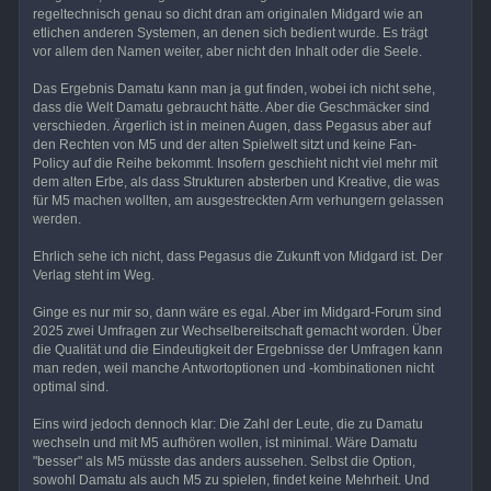
regeltechnisch genau so dicht dran am originalen Midgard wie an
etlichen anderen Systemen, an denen sich bedient wurde. Es trägt
vor allem den Namen weiter, aber nicht den Inhalt oder die Seele.
Das Ergebnis Damatu kann man ja gut finden, wobei ich nicht sehe,
dass die Welt Damatu gebraucht hätte. Aber die Geschmäcker sind
verschieden. Ärgerlich ist in meinen Augen, dass Pegasus aber auf
den Rechten von M5 und der alten Spielwelt sitzt und keine Fan-
Policy auf die Reihe bekommt. Insofern geschieht nicht viel mehr mit
dem alten Erbe, als dass Strukturen absterben und Kreative, die was
für M5 machen wollten, am ausgestreckten Arm verhungern gelassen
werden.
Ehrlich sehe ich nicht, dass Pegasus die Zukunft von Midgard ist. Der
Verlag steht im Weg.
Ginge es nur mir so, dann wäre es egal. Aber im Midgard-Forum sind
2025 zwei Umfragen zur Wechselbereitschaft gemacht worden. Über
die Qualität und die Eindeutigkeit der Ergebnisse der Umfragen kann
man reden, weil manche Antwortoptionen und -kombinationen nicht
optimal sind.
Eins wird jedoch dennoch klar: Die Zahl der Leute, die zu Damatu
wechseln und mit M5 aufhören wollen, ist minimal. Wäre Damatu
"besser" als M5 müsste das anders aussehen. Selbst die Option,
sowohl Damatu als auch M5 zu spielen, findet keine Mehrheit. Und