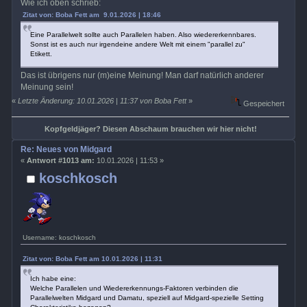
Wie ich oben schrieb:
Zitat von: Boba Fett am 9.01.2026 | 18:46
Eine Parallelwelt sollte auch Parallelen haben. Also wiedererkennbares.
Sonst ist es auch nur irgendeine andere Welt mit einem "parallel zu"
Etikett.
Das ist übrigens nur (m)eine Meinung! Man darf natürlich anderer
Meinung sein!
«
Letzte Änderung: 10.01.2026 | 11:37 von Boba Fett
»
Gespeichert
Kopfgeldjäger? Diesen Abschaum brauchen wir hier nicht!
Re: Neues von Midgard
«
Antwort #1013 am:
10.01.2026 | 11:53 »
koschkosch
Username: koschkosch
Zitat von: Boba Fett am 10.01.2026 | 11:31
Ich habe eine:
Welche Parallelen und Wiedererkennungs-Faktoren verbinden die
Parallelwelten Midgard und Damatu, speziell auf Midgard-spezielle Setting