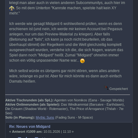
kriegt man aber auch in vielen anderen Subcommunitys, auch hier im
. So mit dem Unterton "Kannste machen, spielste halt kein XY
mehr."
Ich werde wie gesagt Midgard 6 wohlwollend prüfen, wenn es denn
erschienen ist (und nein, ich werde mir keinen Account bei Pegasus
anlegen, nur um das Preview-Material zu kriegen). Aber falls
(Betonung auf "falls", ich kann ja noch nicht beurteilen, ob das
überhaupt stimmt) der Regelkern und die Welt gleichzeitig komplett
ausgewechselt wurden, verstehe ich die, die sich fragen, warum das
Spiel dann noch "Midgard" heißt. Zumal "Midgard" ohnehin immer
schon ein völlig unpassender Name war...
Mich selbst würde es übrigens gar nicht stören, wenn alles
anders
wäre, solange es
gut
ist. Aber für mich könnte es dann auch einfach
Damatu heißen.
Gespeichert
Aktive Tischrunden (als SpL):
Agenten von Nomikos (Eana - Savage Worlds)
Aktive Onlinerunden (als Spieler):
Das Windkammtal (Barsaive - Earthdawn),
Die Grauen (Shadow World - Rolemaster), The Price of Arrogance (Théah - 7te
See)
Solo (in Planung):
Mythic Suns
(Fading Suns - M-Space)
Re: Neues von Midgard
«
Antwort #1009 am:
10.01.2026 | 11:10 »