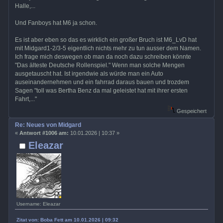
Halle,...
Und Fanboys hat M6 ja schon.
Es ist aber eben so das es wirklich ein großer Bruch ist M6_LvD hat
mit Midgard1-2/3-5 eigentlich nichts mehr zu tun ausser dem Namen.
Ich frage mich deswegen ob man da noch dazu schreiben könnte
"Das älteste Deutsche Rollenspiel." Wenn man solche Mengen
ausgetauscht hat. Ist irgendwie als würde man ein Auto
auseinandernehmen und ein fahrrad daraus bauen und trozdem
Sagen "toll was Bertha Benz da mal geleistet hat mit ihrer ersten
Fahrt,..."
Gespeichert
Re: Neues von Midgard
«
Antwort #1006 am:
10.01.2026 | 10:37 »
Eleazar
Username: Eleazar
Zitat von: Boba Fett am 10.01.2026 | 09:32