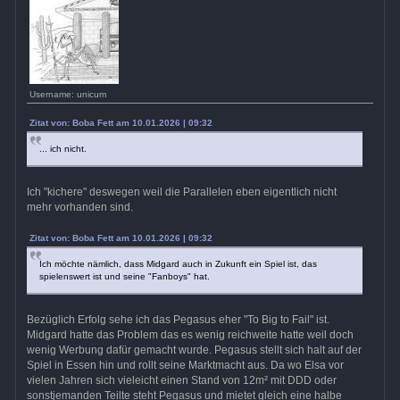
Username: unicum
Zitat von: Boba Fett am 10.01.2026 | 09:32
... ich nicht.
Ich "kichere" deswegen weil die Parallelen eben eigentlich nicht
mehr vorhanden sind.
Zitat von: Boba Fett am 10.01.2026 | 09:32
Ich möchte nämlich, dass Midgard auch in Zukunft ein Spiel ist, das
spielenswert ist und seine "Fanboys" hat.
Bezüglich Erfolg sehe ich das Pegasus eher "To Big to Fail" ist.
Midgard hatte das Problem das es wenig reichweite hatte weil doch
wenig Werbung dafür gemacht wurde. Pegasus stellt sich halt auf der
Spiel in Essen hin und rollt seine Marktmacht aus. Da wo Elsa vor
vielen Jahren sich vieleicht einen Stand von 12m² mit DDD oder
sonstjemanden Teilte steht Pegasus und mietet gleich eine halbe