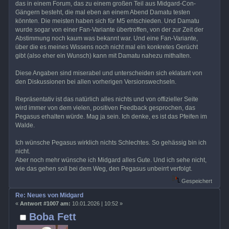
das in einem Forum, das zu einem großen Teil aus Midgard-Con-
Gängern besteht, die mal eben an einem Abend Damatu testen
könnten. Die meisten haben sich für M5 entschieden. Und Damatu
wurde sogar von einer Fan-Variante übertroffen, von der zur Zeit der
Abstimmung noch kaum was bekannt war. Und eine Fan-Variante,
über die es meines Wissens noch nicht mal ein konkretes Gerücht
gibt (also eher ein Wunsch) kann mit Damatu nahezu mithalten.
Diese Angaben sind miserabel und unterscheiden sich eklatant von
den Diskussionen bei allen vorherigen Versionswechseln.
Repräsentativ ist das natürlich alles nichts und von offizieller Seite
wird immer von dem vielen, positiven Feedback gesprochen, das
Pegasus erhalten würde. Mag ja sein. Ich denke, es ist das Pfeifen im
Walde.
Ich wünsche Pegasus wirklich nichts Schlechtes. So gehässig bin ich
nicht.
Aber noch mehr wünsche ich Midgard alles Gute. Und ich sehe nicht,
wie das gehen soll bei dem Weg, den Pegasus unbeirrt verfolgt.
Gespeichert
Re: Neues von Midgard
«
Antwort #1007 am:
10.01.2026 | 10:52 »
Boba Fett