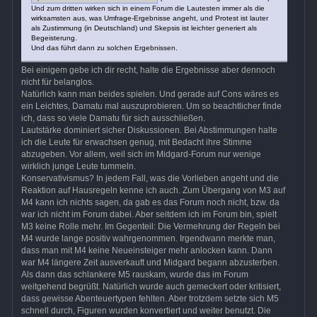
Und zum dritten wirken sich in einem Forum die Lautesten immer als die
wirksamsten aus, was Umfrage-Ergebnisse angeht, und Protest ist lauter
als Zustimmung (in Deutschland) und Skepsis ist leichter generiert als
Begeisterung.
Und das führt dann zu solchen Ergebnissen.
Bei einigem gebe ich dir recht, halte die Ergebnisse aber dennoch
nicht für belanglos.
Natürlich kann man beides spielen. Und gerade auf Cons wäres es
ein Leichtes, Damatu mal auszuprobieren. Um so beachtlicher finde
ich, dass so viele Damatu für sich ausschließen.
Lautstärke dominiert sicher Diskussionen. Bei Abstimmungen halte
ich die Leute für erwachsen genug, mit Bedacht ihre Stimme
abzugeben. Vor allem, weil sich im Midgard-Forum nur wenige
wirklich junge Leute tummeln.
Konservativismus? In jedem Fall, was die Vorlieben angeht und die
Reaktion auf Hausregeln kenne ich auch. Zum Übergang von M3 auf
M4 kann ich nichts sagen, da gab es das Forum noch nicht, bzw. da
war ich nicht im Forum dabei. Aber seitdem ich im Forum bin, spielt
M3 keine Rolle mehr. Im Gegenteil: Die Vermehrung der Regeln bei
M4 wurde lange positiv wahrgenommen. Irgendwann merkte man,
dass man mit M4 keine Neueinsteiger mehr anlocken kann. Dann
war M4 längere Zeit ausverkauft und Midgard begann abzusterben.
Als dann das schlankere M5 rauskam, wurde das im Forum
weitgehend begrüßt. Natürlich wurde auch gemeckert oder kritisiert,
dass gewisse Abenteuertypen fehlten. Aber trotzdem setzte sich M5
schnell durch, Figuren wurden konvertiert und weiter benutzt. Die