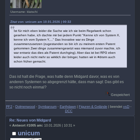
Username: klatschi
Zitat von: unicum am 10.01.2026 | 00:32
Ist für mich eben leider die Sache wie ich sie beim Regelwerk schon
gesehen habe, ich dachte mir bei jedem Punkt "Kenne ich von System X,
kenne ich vom System Y,..." Das Inovative war es Dinge
zusammenzusetzen (zugestanden so bin ich zu meinem ersten Patent
gekommen Zwei dinge zusammengesetzt was miemand zuvor machte, ich
war entsetz das dies als Patent durchging). Aber das ist bei RPG eben
leider auch nicht mehr so wirklich der bringer, hatten wir in #drsrm auch
schon früher gemacht.
Das ist halt die Frage, was hatte denn Midgard davor, was es von
anderen Systemen so abgegrenzt hätte, dass man sagt: Das gibt es
so nicht noch einmal?
Gespeichert
PF2
-
Dolmenwood
-
Symbaroum
-
Earthdawn
|
Figuren & Gelände
| beendet
vsD
-
DCC
Re: Neues von Midgard
«
Antwort #1005 am:
10.01.2026 | 10:31 »
unicum