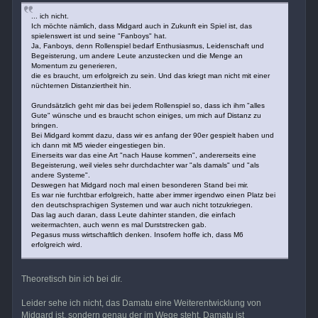
... ich nicht.
Ich möchte nämlich, dass Midgard auch in Zukunft ein Spiel ist, das
spielenswert ist und seine "Fanboys" hat.
Ja, Fanboys, denn Rollenspiel bedarf Enthusiasmus, Leidenschaft und
Begeisterung, um andere Leute anzustecken und die Menge an
Momentum zu generieren,
die es braucht, um erfolgreich zu sein. Und das kriegt man nicht mit einer
nüchternen Distanziertheit hin.
Grundsätzlich geht mir das bei jedem Rollenspiel so, dass ich ihm "alles
Gute" wünsche und es braucht schon einiges, um mich auf Distanz zu
bringen.
Bei Midgard kommt dazu, dass wir es anfang der 90er gespielt haben und
ich dann mit M5 wieder eingestiegen bin.
Einerseits war das eine Art "nach Hause kommen", andererseits eine
Begeisterung, weil vieles sehr durchdachter war "als damals" und "als
andere Systeme".
Deswegen hat Midgard noch mal einen besonderen Stand bei mir.
Es war nie furchtbar erfolgreich, hatte aber immer irgendwo einen Platz bei
den deutschsprachigen Systemen und war auch nicht totzukriegen.
Das lag auch daran, dass Leute dahinter standen, die einfach
weitermachten, auch wenn es mal Durststrecken gab.
Pegasus muss wirtschaftlich denken. Insofern hoffe ich, dass M6
erfolgreich wird.
Theoretisch bin ich bei dir.
Leider sehe ich nicht, das Damatu eine Weiterentwicklung von
Midgard ist, sondern genau der im Wege steht. Damatu ist