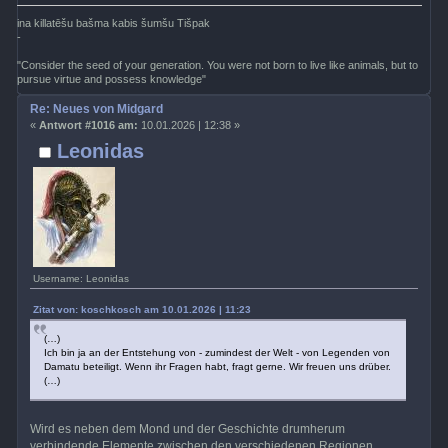
ina killatēšu bašma kabis šumšu Tišpak
-
"Consider the seed of your generation. You were not born to live like animals, but to
pursue virtue and possess knowledge"
Re: Neues von Midgard
«
Antwort #1016 am:
10.01.2026 | 12:38 »
Leonidas
Username: Leonidas
Zitat von: koschkosch am 10.01.2026 | 11:23
(…)
Ich bin ja an der Entstehung von - zumindest der Welt - von Legenden von
Damatu beteiligt. Wenn ihr Fragen habt, fragt gerne. Wir freuen uns drüber.
(…)
Wird es neben dem Mond und der Geschichte drumherum
verbindende Elemente zwischen den verschiedenen Regionen