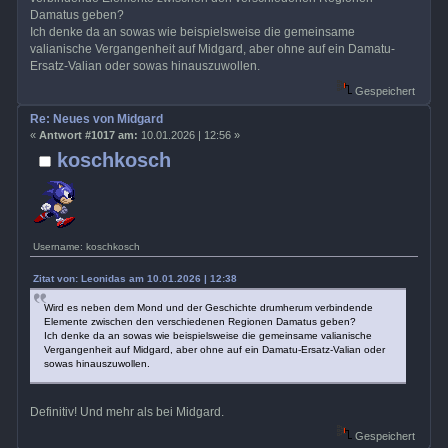
Damatus geben?
Ich denke da an sowas wie beispielsweise die gemeinsame
valianische Vergangenheit auf Midgard, aber ohne auf ein Damatu-
Ersatz-Valian oder sowas hinauszuwollen.
Gespeichert
Re: Neues von Midgard
«
Antwort #1017 am:
10.01.2026 | 12:56 »
koschkosch
Username: koschkosch
Zitat von: Leonidas am 10.01.2026 | 12:38
Wird es neben dem Mond und der Geschichte drumherum verbindende
Elemente zwischen den verschiedenen Regionen Damatus geben?
Ich denke da an sowas wie beispielsweise die gemeinsame valianische
Vergangenheit auf Midgard, aber ohne auf ein Damatu-Ersatz-Valian oder
sowas hinauszuwollen.
Definitiv! Und mehr als bei Midgard.
Gespeichert