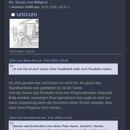
Re: Neues von Midgard
«
Antwort #1000 am:
10.01.2026 | 00:32 »
unicum
Username: unicum
Zitat von: Boba Fett am 9.01.2026 | 18:46
Ja und das ist auch sowas: Eine Parallelwelt sollte auch Parallelen haben.
Ich sitze gerade hier und kicher vor mich hin. Ich glaub das
Signifikanteste was geblieben ist, ist der Name.
Und die Sache das Produkte nicht zum Prognostizierten Zeitpunkt
fertig werden, weswegen Elsa irgendwann mal sagte es wird nur
etwas angekünigt wenn die Druckerei einen Termin rausgibt. Aber
dass muss Pegasus noch lernen,...
Zitat von: koschkosch am 9.01.2026 | 21:51
Damatu wird (hoffentlich) eine kleine Prise Hanse, Seefahrt, Handel,