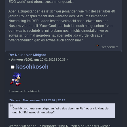
EDO world" und eben... zusammengesetzt.
Aber ja zugestanden es ist schwer jemanden wie mir, der seit über 40
jahren Rollenspiel macht und während des Studiums immer den
Nachmittag im RSP Laden lesend verbracht hatte, etwas aus der
Nase zu ziehen mit "Wow Cool, das hab ich noch nie gesehen." von
dem was ich schrieb ist mir bislang noch nichts eingefallen wo es
sowas schon mal gegeben hat aber selbst da würde ich sagen
"Wahrscheinlich gab es sowas auch schon mal."
Gespeichert
Re: Neues von Midgard
«
Antwort #1001 am:
10.01.2026 | 00:35 »
koschkosch
Username: koschkosch
Zitat von: Maarzan am 9.01.2026 | 22:12
Das hört sich erst einmal gut an. Wird das aber nur Fluff oder mit Handels-
und Schiffahrtsregeln unterlegt?
Werden wir sehen... Spielbarkeit und Nutzen sind Pegasus wichtig,