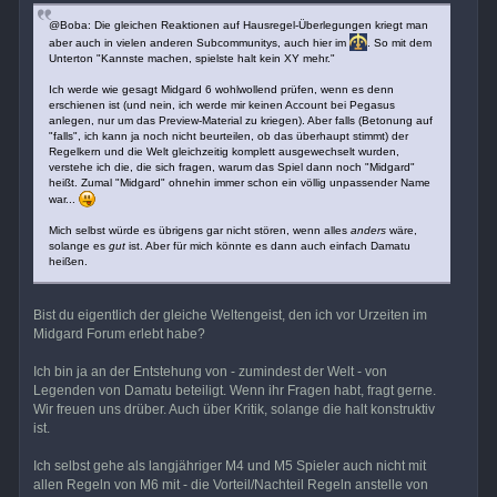
@Boba: Die gleichen Reaktionen auf Hausregel-Überlegungen kriegt man
aber auch in vielen anderen Subcommunitys, auch hier im
. So mit dem
Unterton "Kannste machen, spielste halt kein XY mehr."
Ich werde wie gesagt Midgard 6 wohlwollend prüfen, wenn es denn
erschienen ist (und nein, ich werde mir keinen Account bei Pegasus
anlegen, nur um das Preview-Material zu kriegen). Aber falls (Betonung auf
"falls", ich kann ja noch nicht beurteilen, ob das überhaupt stimmt) der
Regelkern und die Welt gleichzeitig komplett ausgewechselt wurden,
verstehe ich die, die sich fragen, warum das Spiel dann noch "Midgard"
heißt. Zumal "Midgard" ohnehin immer schon ein völlig unpassender Name
war...
Mich selbst würde es übrigens gar nicht stören, wenn alles
anders
wäre,
solange es
gut
ist. Aber für mich könnte es dann auch einfach Damatu
heißen.
Bist du eigentlich der gleiche Weltengeist, den ich vor Urzeiten im
Midgard Forum erlebt habe?
Ich bin ja an der Entstehung von - zumindest der Welt - von
Legenden von Damatu beteiligt. Wenn ihr Fragen habt, fragt gerne.
Wir freuen uns drüber. Auch über Kritik, solange die halt konstruktiv
ist.
Ich selbst gehe als langjähriger M4 und M5 Spieler auch nicht mit
allen Regeln von M6 mit - die Vorteil/Nachteil Regeln anstelle von