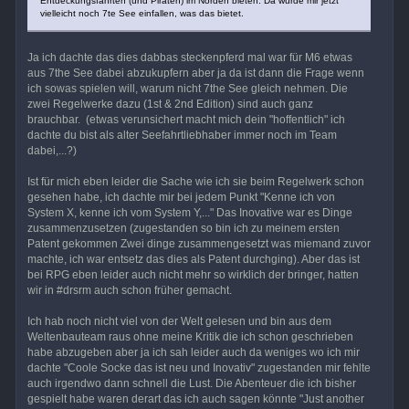
Entdeckungsfahrten (und Piraten) im Norden bieten. Da würde mir jetzt
vielleicht noch 7te See einfallen, was das bietet.
Ja ich dachte das dies dabbas steckenpferd mal war für M6 etwas
aus 7the See dabei abzukupfern aber ja da ist dann die Frage wenn
ich sowas spielen will, warum nicht 7the See gleich nehmen. Die
zwei Regelwerke dazu (1st & 2nd Edition) sind auch ganz
brauchbar. (etwas verunsichert macht mich dein "hoffentlich" ich
dachte du bist als alter Seefahrtliebhaber immer noch im Team
dabei,...?)
Ist für mich eben leider die Sache wie ich sie beim Regelwerk schon
gesehen habe, ich dachte mir bei jedem Punkt "Kenne ich von
System X, kenne ich vom System Y,..." Das Inovative war es Dinge
zusammenzusetzen (zugestanden so bin ich zu meinem ersten
Patent gekommen Zwei dinge zusammengesetzt was miemand zuvor
machte, ich war entsetz das dies als Patent durchging). Aber das ist
bei RPG eben leider auch nicht mehr so wirklich der bringer, hatten
wir in #drsrm auch schon früher gemacht.
Ich hab noch nicht viel von der Welt gelesen und bin aus dem
Weltenbauteam raus ohne meine Kritik die ich schon geschrieben
habe abzugeben aber ja ich sah leider auch da weniges wo ich mir
dachte "Coole Socke das ist neu und Inovativ" zugestanden mir fehlte
auch irgendwo dann schnell die Lust. Die Abenteuer die ich bisher
gespielt habe waren derart das ich auch sagen könnte "Just another