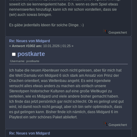
soweit ich sie kennengelernt habe. D.h. wenn es dem Spiel etwas
nennenswertes hinzufügt, kann ich mir schon vorstellen, dass sie
(wir) auch sowas bringen.
Es gäbe jedenfalls Ideen für solche Dinge. :-)
Gespeichert
Re: Neues von Midgard
«
Antwort #1002 am:
10.01.2026 | 01:25 »
postkarte
Username: postkarte
Ich habe die neuen Abenteuer noch nicht gelesen, aber für mich hat
die Welt Damatu von Midgard 6 sich stark am Ansatz von Prinz der
Drachen orientiert, was Weltenbau angeht. Es wird irgendwie
versucht alles etwas anders zu machen als einfach unsere
Stereotypen historischer Kulturen auf eine große Weltkugel zu
verteilen, wie es Midgard und viele andere bisher gemacht haben.
Ich finde das jetzt persönlich gar nicht schlecht. Ob es gelingt und gut
wird, ist damit noch nicht gesagt, aber ich bin sehr optimistisch, dass
es gut gelingen kann. Bisher finde ich nämlich, dass Midgard 6 im
Playtest ein sehr schönes Paket abliefert.
Gespeichert
Re: Neues von Midgard