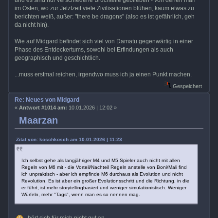
und es sind nur verschiedene Bruchteile geblieben - von denen man
im Osten, wo zur Jetztzeit viele Zivilisationen blühen, kaum etwas zu
berichten weiß, außer: "there be dragons" (also es ist gefährlich, geh
da nicht hin).
Wie auf Midgard befindet sich viel von Damatu gegenwärtig in einer
Phase des Entdeckertums, sowohl bei Erfindungen als auch
geographisch und geschichtlich.
...muss erstmal reichen, irgendwo muss ich ja einen Punkt machen.
Gespeichert
Re: Neues von Midgard
«
Antwort #1014 am:
10.01.2026 | 12:02 »
Maarzan
Zitat von: koschkosch am 10.01.2026 | 11:23
...
Ich selbst gehe als langjähriger M4 und M5 Spieler auch nicht mit allen
Regeln von M6 mit - die Vorteil/Nachteil Regeln anstelle von Boni/Mali find
ich unpraktisch - aber ich empfinde M6 durchaus als Evolution und nicht
Revolution. Es ist aber ein großer Evolutionsschritt und die Richtung, in die
er führt, ist mehr storytellingbasiert und weniger simulationistisch. Weniger
Würfeln, mehr "Tags", wenn man es so nennen mag.
, hört sich für mich nicht gut an.