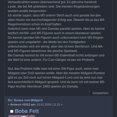
Verkaufszahlen waren überraschend gut. Es gibt eine handvoll
Leute, die bei M4 geblieben sind. Die meisten Regeländerungen
wurden positiv besprochen.
Ich würde sagen, dass M5 unterm Strich auch und gerade bei den
alten Hasen ein durchschlagender Erfolg war. Obwohl die ja das M4-
Regelmonstrum schon im Kopf hatten.
Natürlich kann man M5 und Damatu parallel spielen. Aber du kannst
letztlich mit M4- und M5-Figuren auch in einem Abenteuer spielen.
Du kannst spontan M4-Figuren auch unkonvertiert nach M5-Regeln
spielen und umgekehrt - die Werte bei den Fertigkeiten
unterscheiden sich ein wenig, aber das ist kein Beinbruch. Und M4-
und M5-Figuren bewohnen die gleiche Spielwelt.
Bei Damatu kannst du mit einem M5-Datenblatt nichts anfangen und
die Welt ist eine andere. Für Con-Gänger ist das ein Problem.
Gut, das Problem hätte man mit einer SW-Figur auch, wenn man
Midgard oder DnD spielen wollte. Aber die meisten Midgard-Runden
gibt es zur Zeit noch auf reinen Midgard-Cons und da wird nun mal
fast ausschließlich Midgard gespielt. Und da kann ich mit meiner M5-
Figur leichter Abenteuer 1880 spielen als Damatu.
Gespeichert
Re: Neues von Midgard
«
Antwort #1012 am:
10.01.2026 | 11:31 »
Boba Fett