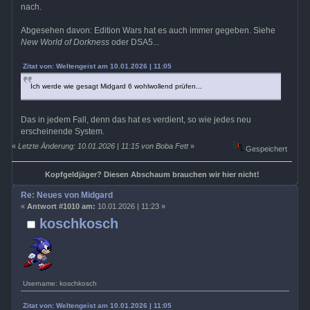
nach.
Abgesehen davon: Edition Wars hat es auch immer gegeben. Siehe
New World of Dorkness
oder DSA5...
Zitat von: Weltengeist am 10.01.2026 | 11:05
Ich werde wie gesagt Midgard 6 wohlwollend prüfen...
Das in jedem Fall, denn das hat es verdient, so wie jedes neu
erscheinende System.
«
Letzte Änderung: 10.01.2026 | 11:15 von Boba Fett
»
Gespeichert
Kopfgeldjäger? Diesen Abschaum brauchen wir hier nicht!
Re: Neues von Midgard
«
Antwort #1010 am:
10.01.2026 | 11:23 »
koschkosch
Username: koschkosch
Zitat von: Weltengeist am 10.01.2026 | 11:05