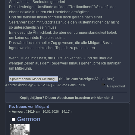
Äquivalent an Seeleuten generiert.
Die schwierigen Umstände auf dem "Restkontinent" Westdrift, der
eher rustikale Kulturen ein Überleben ermöglicht.
Und die tausend Inseln schreien doch gerade nach einer
Seefahrernation mit Stadtstaaten, die den Küstennationen gar nicht
so unterschiedlich sein muss.
Eine gesunde Ähnlichkeit, die aber genug Eigenständigkeit liefert,
um keine schnöde Kopie zu sein...
Das wäre doch ein netter Zug gewesen, die alte Midgard Basis
irgendwo einen heimischen Teppich zu präsentieren.
Wenn Du da Infos hast, die Du teilen kannst (!) und die über die
wenigen Zeilen aus dem Regelwerk hinaus gehen, bitte ich dankbar
um Mitteilung.
(Klicke zum Anzeigen/Verstecken)
«
Letzte Änderung: 10.01.2026 | 13:32 von Boba Fett
»
Gespeichert
Kopfgeldjäger? Diesen Abschaum brauchen wir hier nicht!
Re: Neues von Midgard
«
Antwort #1019 am:
10.01.2026 | 14:17 »
Germon