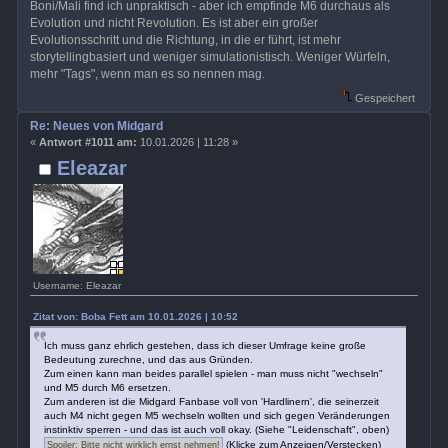
Boni/Mali find ich unpraktisch - aber ich empfinde M6 durchaus als
Evolution und nicht Revolution. Es ist aber ein großer
Evolutionsschritt und die Richtung, in die er führt, ist mehr
storytellingbasiert und weniger simulationistisch. Weniger Würfeln,
mehr "Tags", wenn man es so nennen mag.
Gespeichert
Re: Neues von Midgard
«
Antwort #1011 am:
10.01.2026 | 11:28 »
Eleazar
Username: Eleazar
Zitat von: Boba Fett am 10.01.2026 | 10:52
Ich muss ganz ehrlich gestehen, dass ich dieser Umfrage keine große
Bedeutung zurechne, und das aus Gründen.
Zum einen kann man beides parallel spielen - man muss nicht "wechseln"
und M5 durch M6 ersetzen.
Zum anderen ist die Midgard Fanbase voll von 'Hardlinern', die seinerzeit
auch M4 nicht gegen M5 wechseln wollten und sich gegen Veränderungen
instinktiv sperren - und das ist auch voll okay. (Siehe "Leidenschaft", oben)
(Klicke zum Anzeigen/Verstecken)