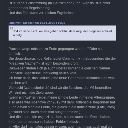
ist lauter als Zustimmung (in Deutschland) und Skepsis ist leichter
generiert als Begeisterung.
Und das führt dann zu solchen Ergebnissen.
Zitat von: Eleazar am 10.01.2026 | 10:37
Und ich sehe nicht, wie das gehen soll bei dem Weg, den Pegasus unbeirrt
verfolgt.
"Auch Irrwege müssen zu Ende gegangen werden." Oder so
ähnlich...
Die deutschsprachige Rollenspiel-Community - insbesondere die der
"kreativen Macher" - ist nicht besonders groß.
Deswegen finden sich ja auch überall immer die gleichen Namen
und viele Urgesteine und wenig neues Volk.
Ich freue mich, dass aktuell eine neue Generation ankommt und was
machen will.
Vielleicht (wahrscheinlich) sind wir die falschen, die M6 beurteilen.
Wir sind nicht die Zielgruppe.
(wenn ich "wir" schreibe, meine ich die Leute in meiner Altersgruppe,
also alles was irgendwo vor 2012 mit dem Rollenspiel begonnen hat
- und davon sind die Leute, die gleich in die Indie-Szene (Fate, PbtA)
gestartet sind, auch noch mal ausgenommen.)
Und die Leute, die es jetzt machen, sollten auch das Recht haben,
ihren Lernprozesse zu haben. Fehler inklusive.
Im Alter darf man alles besser wissen, aber man muss auch mal die