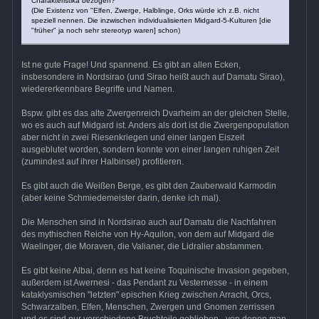
Charakteristika bezogen?
(Die Existenz von "Elfen, Zwerge, Halblinge, Orks würde ich z.B. nicht
speziell nennen. Die inzwischen individualisierten Midgard-5-Kulturen [die
"früher" ja noch sehr stereotyp waren] schon)
Ist ne gute Frage! Und spannend. Es gibt an allen Ecken,
insbesondere in Nordsirao (und Sirao heißt auch auf Damatu Sirao),
wiedererkennbare Begriffe und Namen.
Bspw. gibt es das alte Zwergenreich Dvarheim an der gleichen Stelle,
wo es auch auf Midgard ist. Anders als dort ist die Zwergenpopulation
aber nicht in zwei Riesenkriegen und einer langen Eiszeit
ausgeblutet worden, sondern konnte von einer langen ruhigen Zeit
(zumindest auf ihrer Halbinsel) profitieren.
Es gibt auch die Weißen Berge, es gibt den Zauberwald Karmodin
(aber keine Schmiedemeister darin, denke ich mal).
Die Menschen sind in Nordsirao auch auf Damatu die Nachfahren
des mythischen Reiche von Hy-Aquilon, von dem auf Midgard die
Waelinger, die Moraven, die Valianer, die Lidralier abstammen.
Es gibt keine Albai, denn es hat keine Toquinische Invasion gegeben,
außerdem ist Awernesi - das Pendant zu Vesternesse - in einem
kataklysmischen "letzten" epischen Krieg zwischen Arracht, Orcs,
Schwarzalben, Elfen, Menschen, Zwergen und Gnomen zerrissen