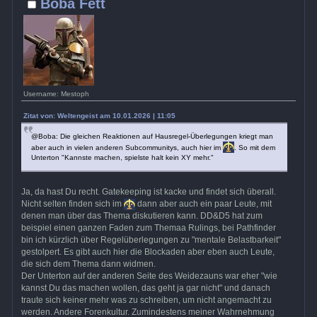
Boba Fett
Username: Mestoph
Zitat von: Weltengeist am 10.01.2026 | 11:05
@Boba: Die gleichen Reaktionen auf Hausregel-Überlegungen kriegt man
aber auch in vielen anderen Subcommunitys, auch hier im
. So mit dem
Unterton "Kannste machen, spielste halt kein XY mehr."
Ja, da hast Du recht. Gatekeeping ist kacke und findet sich überall.
Nicht selten finden sich im
dann aber auch ein paar Leute, mit
denen man über das Thema diskutieren kann. DD&D5 hat zum
beispiel einen ganzen Faden zum Themaa Rulings, bei Pathfinder
bin ich kürzlich über Regelüberlegungen zu "mentale Belastbarkeit"
gestolpert. Es gibt auch hier die Blockaden aber eben auch Leute,
die sich dem Thema dann widmen.
Der Unterton auf der anderen Seite des Weidezauns war eher "wie
kannst Du das machen wollen, das geht ja gar nicht" und danach
traute sich keiner mehr was zu schreiben, um nicht angemacht zu
werden. Andere Forenkultur. Zumindestens meiner Wahrnehmung