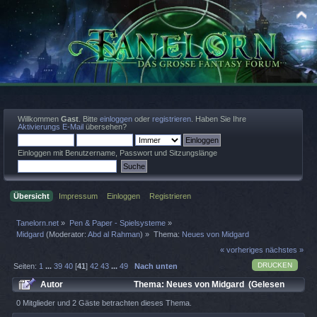
Willkommen
Gast
. Bitte
einloggen
oder
registrieren
. Haben Sie Ihre
Aktivierungs E-Mail
übersehen?
Einloggen mit Benutzername, Passwort und Sitzungslänge
Übersicht
Impressum
Einloggen
Registrieren
Tanelorn.net
»
Pen & Paper - Spielsysteme
»
Midgard
(Moderator:
Abd al Rahman
) »
Thema:
Neues von Midgard
« vorheriges
nächstes »
DRUCKEN
Seiten:
1
...
39
40
[
41
]
42
43
...
49
Nach unten
Autor
Thema: Neues von Midgard (Gelesen
246913 mal)
0 Mitglieder und 2 Gäste betrachten dieses Thema.