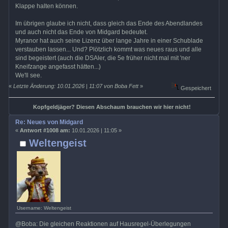
Klappe halten können.
Im übrigen glaube ich nicht, dass gleich das Ende des Abendlandes
und auch nicht das Ende von Midgard bedeutet.
Myranor hat auch seine Lizenz über lange Jahre in einer Schublade
verstauben lassen... Und? Plötzlich kommt was neues raus und alle
sind begeistert (auch die DSAler, die 5e früher nicht mal mit 'ner
Kneifzange angefasst hätten...)
We'll see.
«
Letzte Änderung: 10.01.2026 | 11:07 von Boba Fett
»
Gespeichert
Kopfgeldjäger? Diesen Abschaum brauchen wir hier nicht!
Re: Neues von Midgard
«
Antwort #1008 am:
10.01.2026 | 11:05 »
Weltengeist
Username: Weltengeist
@Boba: Die gleichen Reaktionen auf Hausregel-Überlegungen