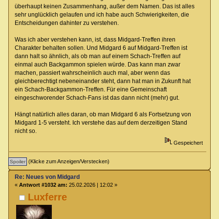
überhaupt keinen Zusammenhang, außer dem Namen. Das ist alles
sehr unglücklich gelaufen und ich habe auch Schwierigkeiten, die
Entscheidungen dahinter zu verstehen.
Was ich aber verstehen kann, ist, dass Midgard-Treffen ihren
Charakter behalten sollen. Und Midgard 6 auf Midgard-Treffen ist
dann halt so ähnlich, als ob man auf einem Schach-Treffen auf
einmal auch Backgammon spielen würde. Das kann man zwar
machen, passiert wahrscheinlich auch mal, aber wenn das
gleichberechtigt nebeneinander steht, dann hat man in Zukunft hat
ein Schach-Backgammon-Treffen. Für eine Gemeinschaft
eingeschworender Schach-Fans ist das dann nicht (mehr) gut.
Hängt natürlich alles daran, ob man Midgard 6 als Fortsetzung von
Midgard 1-5 versteht. Ich verstehe das auf dem derzeitigen Stand
nicht so.
Gespeichert
(Klicke zum Anzeigen/Verstecken)
Re: Neues von Midgard
«
Antwort #1032 am:
25.02.2026 | 12:02 »
Luxferre