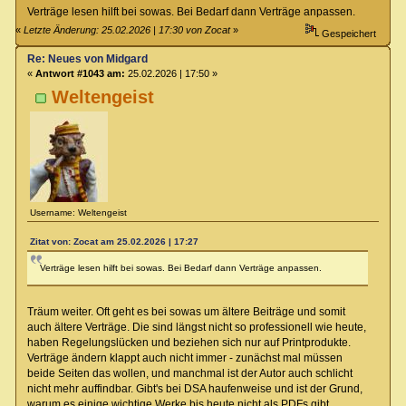
Verträge lesen hilft bei sowas. Bei Bedarf dann Verträge anpassen.
«
Letzte Änderung: 25.02.2026 | 17:30 von Zocat
»
Gespeichert
Re: Neues von Midgard
«
Antwort #1043 am:
25.02.2026 | 17:50 »
Weltengeist
Username: Weltengeist
Zitat von: Zocat am 25.02.2026 | 17:27
Verträge lesen hilft bei sowas. Bei Bedarf dann Verträge anpassen.
Träum weiter. Oft geht es bei sowas um ältere Beiträge und somit
auch ältere Verträge. Die sind längst nicht so professionell wie heute,
haben Regelungslücken und beziehen sich nur auf Printprodukte.
Verträge ändern klappt auch nicht immer - zunächst mal müssen
beide Seiten das wollen, und manchmal ist der Autor auch schlicht
nicht mehr auffindbar. Gibt's bei DSA haufenweise und ist der Grund,
warum es einige wichtige Werke bis heute nicht als PDFs gibt.