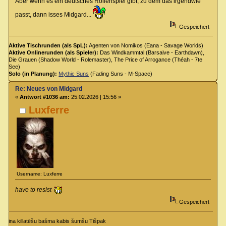
Aber wenn es ein deutsches Rollenspiel gibt, zu dem das irgendwie
passt, dann isses Midgard...
Gespeichert
Aktive Tischrunden (als SpL):
Agenten von Nomikos (Eana - Savage Worlds)
Aktive Onlinerunden (als Spieler):
Das Windkammtal (Barsaive - Earthdawn),
Die Grauen (Shadow World - Rolemaster), The Price of Arrogance (Théah - 7te
See)
Solo (in Planung):
Mythic Suns
(Fading Suns - M-Space)
Re: Neues von Midgard
«
Antwort #1036 am:
25.02.2026 | 15:56 »
Luxferre
Username: Luxferre
have to resist
Gespeichert
ina killatēšu bašma kabis šumšu Tišpak