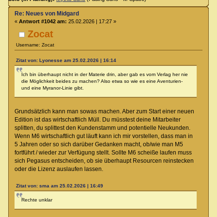
Re: Neues von Midgard
«
Antwort #1042 am:
25.02.2026 | 17:27 »
Zocat
Username: Zocat
Zitat von: Lyonesse am 25.02.2026 | 16:14
Ich bin überhaupt nicht in der Materie drin, aber gab es vom Verlag her nie
die Möglichkeit beides zu machen? Also etwa so wie es eine Aventurien-
und eine Myranor-Linie gibt.
Grundsätzlich kann man sowas machen. Aber zum Start einer neuen
Edition ist das wirtschaftlich Müll. Du müsstest deine Mitarbeiter
splitten, du splittest den Kundenstamm und potentielle Neukunden.
Wenn M6 wirtschaftlich gut läuft kann ich mir vorstellen, dass man in
5 Jahren oder so sich darüber Gedanken macht, ob/wie man M5
fortführt / wieder zur Verfügung stellt. Sollte M6 scheiße laufen muss
sich Pegasus entscheiden, ob sie überhaupt Resourcen reinstecken
oder die Lizenz auslaufen lassen.
Zitat von: sma am 25.02.2026 | 16:49
Rechte unklar