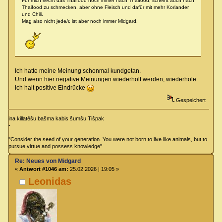
Für mich riecht das Thaifood noch immer nach Thaifood, scheint auch nach
Thaifood zu schmecken, aber ohne Fleisch und dafür mit mehr Koriander
und Chili.
Mag also nicht jede/r, ist aber noch immer Midgard.
Ich hatte meine Meinung schonmal kundgetan.
Und wenn hier negative Meinungen wiederholt werden, wiederhole
ich halt positive Eindrücke
Gespeichert
ina killatēšu bašma kabis šumšu Tišpak
-
"Consider the seed of your generation. You were not born to live like animals, but to
pursue virtue and possess knowledge"
Re: Neues von Midgard
«
Antwort #1046 am:
25.02.2026 | 19:05 »
Leonidas