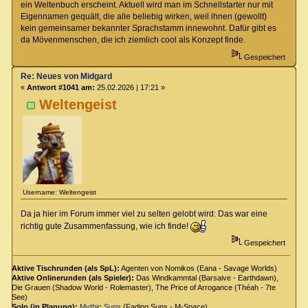
ein Weltenbuch erscheint. Aktuell wird man im Schnellstarter nur mit
Eigennamen gequält, die alle beliebig wirken, weil ihnen (gewollt)
kein gemeinsamer bekannter Sprachstamm innewohnt. Dafür gibt es
da Mövenmenschen, die ich ziemlich cool als Konzept finde.
Gespeichert
Re: Neues von Midgard
«
Antwort #1041 am:
25.02.2026 | 17:21 »
Weltengeist
Username: Weltengeist
Da ja hier im Forum immer viel zu selten gelobt wird: Das war eine
richtig gute Zusammenfassung, wie ich finde!
Gespeichert
Aktive Tischrunden (als SpL):
Agenten von Nomikos (Eana - Savage Worlds)
Aktive Onlinerunden (als Spieler):
Das Windkammtal (Barsaive - Earthdawn),
Die Grauen (Shadow World - Rolemaster), The Price of Arrogance (Théah - 7te
See)
Solo (in Planung):
Mythic Suns
(Fading Suns - M-Space)