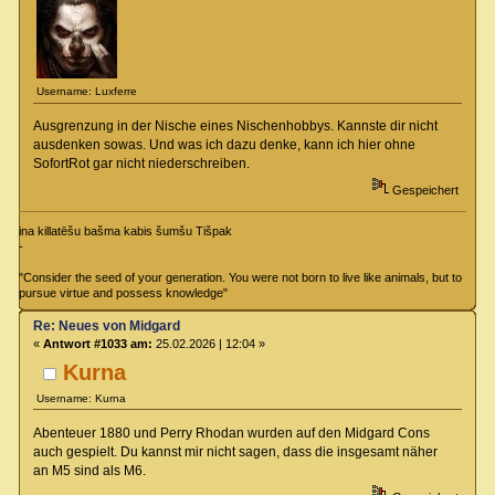
Username: Luxferre
Ausgrenzung in der Nische eines Nischenhobbys. Kannste dir nicht
ausdenken sowas. Und was ich dazu denke, kann ich hier ohne
SofortRot gar nicht niederschreiben.
Gespeichert
ina killatēšu bašma kabis šumšu Tišpak
-
"Consider the seed of your generation. You were not born to live like animals, but to
pursue virtue and possess knowledge"
Re: Neues von Midgard
«
Antwort #1033 am:
25.02.2026 | 12:04 »
Kurna
Username: Kurna
Abenteuer 1880 und Perry Rhodan wurden auf den Midgard Cons
auch gespielt. Du kannst mir nicht sagen, dass die insgesamt näher
an M5 sind als M6.