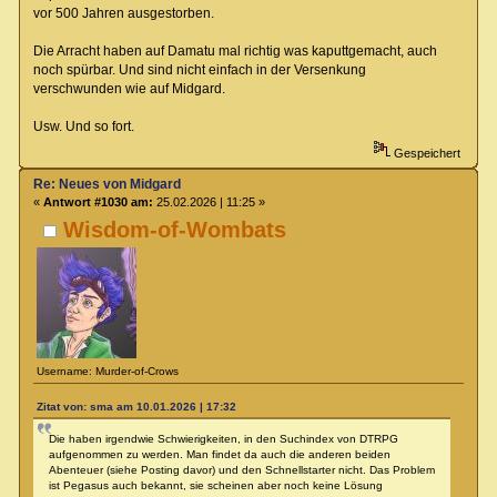
vor 500 Jahren ausgestorben.
Die Arracht haben auf Damatu mal richtig was kaputtgemacht, auch
noch spürbar. Und sind nicht einfach in der Versenkung
verschwunden wie auf Midgard.
Usw. Und so fort.
Gespeichert
Re: Neues von Midgard
«
Antwort #1030 am:
25.02.2026 | 11:25 »
Wisdom-of-Wombats
Username: Murder-of-Crows
Zitat von: sma am 10.01.2026 | 17:32
Die haben irgendwie Schwierigkeiten, in den Suchindex von DTRPG
aufgenommen zu werden. Man findet da auch die anderen beiden
Abenteuer (siehe Posting davor) und den Schnellstarter nicht. Das Problem
ist Pegasus auch bekannt, sie scheinen aber noch keine Lösung