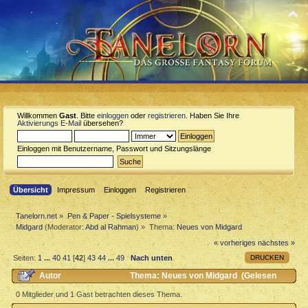
Willkommen
Gast
. Bitte
einloggen
oder
registrieren
. Haben Sie Ihre
Aktivierungs E-Mail
übersehen?
Einloggen mit Benutzername, Passwort und Sitzungslänge
Übersicht
Impressum
Einloggen
Registrieren
Tanelorn.net
»
Pen & Paper - Spielsysteme
»
Midgard
(Moderator:
Abd al Rahman
) »
Thema:
Neues von Midgard
« vorheriges
nächstes »
DRUCKEN
Seiten:
1
...
40
41
[
42
]
43
44
...
49
Nach unten
Autor
Thema: Neues von Midgard (Gelesen
246915 mal)
0 Mitglieder und 1 Gast betrachten dieses Thema.