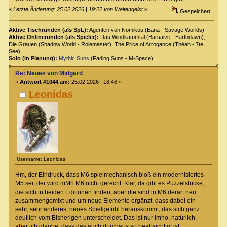
«
Letzte Änderung: 25.02.2026 | 19:22 von Weltengeist
»
Gespeichert
Aktive Tischrunden (als SpL):
Agenten von Nomikos (Eana - Savage Worlds)
Aktive Onlinerunden (als Spieler):
Das Windkammtal (Barsaive - Earthdawn),
Die Grauen (Shadow World - Rolemaster), The Price of Arrogance (Théah - 7te
See)
Solo (in Planung):
Mythic Suns
(Fading Suns - M-Space)
Re: Neues von Midgard
«
Antwort #1044 am:
25.02.2026 | 18:46 »
Leonidas
Username: Leonidas
Hm, der Eindruck, dass M6 spielmechanisch bloß ein modernisiertes
M5 sei, der wird mMn M6 nicht gerecht. Klar, da gibt es Puzzelstücke,
die sich in beiden Editionen finden, aber die sind in M6 derart neu
zusammengemixt und um neue Elemente ergänzt, dass dabei ein
sehr, sehr anderes, neues Spielgefühl herauskommt, das sich ganz
deutlich vom Bisherigen unterscheidet. Das ist nur Imho, natürlich,
aber ich glaube, dass das auch durchaus so beabsichtigt ist.