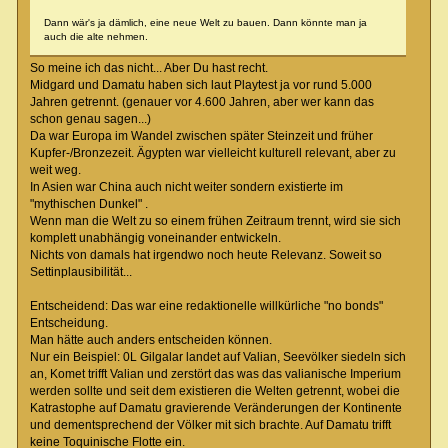
Dann wär's ja dämlich, eine neue Welt zu bauen. Dann könnte man ja
auch die alte nehmen.
So meine ich das nicht... Aber Du hast recht.
Midgard und Damatu haben sich laut Playtest ja vor rund 5.000
Jahren getrennt. (genauer vor 4.600 Jahren, aber wer kann das
schon genau sagen...)
Da war Europa im Wandel zwischen später Steinzeit und früher
Kupfer-/Bronzezeit. Ägypten war vielleicht kulturell relevant, aber zu
weit weg.
In Asien war China auch nicht weiter sondern existierte im
"mythischen Dunkel" .
Wenn man die Welt zu so einem frühen Zeitraum trennt, wird sie sich
komplett unabhängig voneinander entwickeln.
Nichts von damals hat irgendwo noch heute Relevanz. Soweit so
Settinplausibilität...
Entscheidend: Das war eine redaktionelle willkürliche "no bonds"
Entscheidung.
Man hätte auch anders entscheiden können.
Nur ein Beispiel: 0L Gilgalar landet auf Valian, Seevölker siedeln sich
an, Komet trifft Valian und zerstört das was das valianische Imperium
werden sollte und seit dem existieren die Welten getrennt, wobei die
Katrastophe auf Damatu gravierende Veränderungen der Kontinente
und dementsprechend der Völker mit sich brachte. Auf Damatu trifft
keine Toquinische Flotte ein.