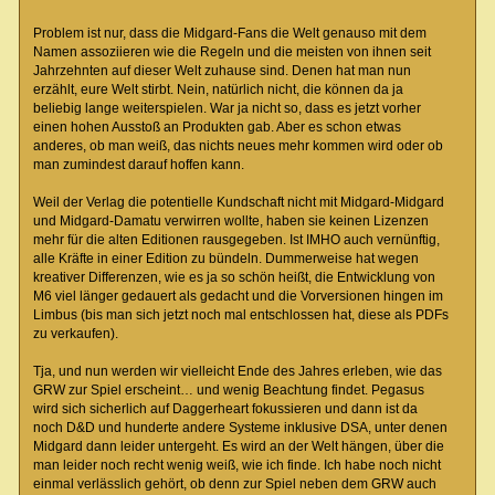
Problem ist nur, dass die Midgard-Fans die Welt genauso mit dem
Namen assoziieren wie die Regeln und die meisten von ihnen seit
Jahrzehnten auf dieser Welt zuhause sind. Denen hat man nun
erzählt, eure Welt stirbt. Nein, natürlich nicht, die können da ja
beliebig lange weiterspielen. War ja nicht so, dass es jetzt vorher
einen hohen Ausstoß an Produkten gab. Aber es schon etwas
anderes, ob man weiß, das nichts neues mehr kommen wird oder ob
man zumindest darauf hoffen kann.
Weil der Verlag die potentielle Kundschaft nicht mit Midgard-Midgard
und Midgard-Damatu verwirren wollte, haben sie keinen Lizenzen
mehr für die alten Editionen rausgegeben. Ist IMHO auch vernünftig,
alle Kräfte in einer Edition zu bündeln. Dummerweise hat wegen
kreativer Differenzen, wie es ja so schön heißt, die Entwicklung von
M6 viel länger gedauert als gedacht und die Vorversionen hingen im
Limbus (bis man sich jetzt noch mal entschlossen hat, diese als PDFs
zu verkaufen).
Tja, und nun werden wir vielleicht Ende des Jahres erleben, wie das
GRW zur Spiel erscheint… und wenig Beachtung findet. Pegasus
wird sich sicherlich auf Daggerheart fokussieren und dann ist da
noch D&D und hunderte andere Systeme inklusive DSA, unter denen
Midgard dann leider untergeht. Es wird an der Welt hängen, über die
man leider noch recht wenig weiß, wie ich finde. Ich habe noch nicht
einmal verlässlich gehört, ob denn zur Spiel neben dem GRW auch