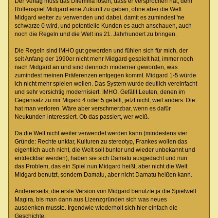
Der Verlag muss das Dilemma lösen, dass er versprochen hat, dem
Rollenspiel Midgard eine Zukunft zu geben, ohne aber die Welt
Midgard weiter zu verwenden und dabei, damit es zumindest 'ne
schwarze 0 wird, und potentielle Kunden es auch anschauen, auch
noch die Regeln und die Welt ins 21. Jahrhundert zu bringen.
Die Regeln sind IMHO gut geworden und fühlen sich für mich, der
seit Anfang der 1990er nicht mehr Midgard gespielt hat, immer noch
nach Midgard an und sind dennoch moderner geworden, was
zumindest meinen Präferenzen entgegen kommt. Midgard 1-5 würde
ich nicht mehr spielen wollen. Das System wurde deutlich vereinfacht
und sehr vorsichtig modernisiert. IMHO. Gefällt Leuten, denen im
Gegensatz zu mir Migard 4 oder 5 gefällt, jetzt nicht, weil anders. Die
hat man verloren. Wäre aber verschmerzbar, wenn es dafür
Neukunden interessiert. Ob das passiert, wer weiß.
Da die Welt nicht weiter verwendet werden kann (mindestens vier
Gründe: Rechte unklar, Kulturen zu stereotyp, Frankes wollen das
eigentlich auch nicht, die Welt soll bunter und wieder unbekannt und
entdeckbar werden), haben sie sich Damatu ausgedacht und nun
das Problem, das ein Spiel nun Midgard heißt, aber nicht die Welt
Midgard benutzt, sondern Damatu, aber nicht Damatu heißen kann.
Andererseits, die erste Version von Midgard benutzte ja die Spielwelt
Magira, bis man dann aus Lizenzgründen sich was neues
ausdenken musste. Irgendwie wiederholt sich hier einfach die
Geschichte.