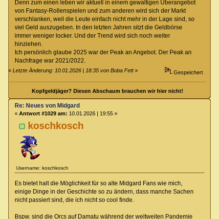
Denn zum einen leben wir aktuell in einem gewaltigen Überangebot
von Fantasy-Rollenspielen und zum anderen wird sich der Markt
verschlanken, weil die Leute einfach nicht mehr in der Lage sind, so
viel Geld auszugeben. In den letzten Jahren sitzt die Geldbörse
immer weniger locker. Und der Trend wird sich noch weiter
hinziehen.
Ich persönlich glaube 2025 war der Peak an Angebot. Der Peak an
Nachfrage war 2021/2022.
«
Letzte Änderung: 10.01.2026 | 18:35 von Boba Fett
»
Gespeichert
Kopfgeldjäger? Diesen Abschaum brauchen wir hier nicht!
Re: Neues von Midgard
«
Antwort #1029 am:
10.01.2026 | 19:55 »
koschkosch
Username: koschkosch
Es bietet halt die Möglichkeit für so alte Midgard Fans wie mich,
einige Dinge in der Geschichte so zu ändern, dass manche Sachen
nicht passiert sind, die ich nicht so cool finde.
Bspw. sind die Orcs auf Damatu während der weltweiten Pandemie