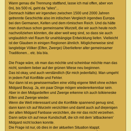
Wann genau die Trennung stattfand, lasse ich mal offen, aber von
0nL bis 500 nL geht da "alles"...
Demnach hätten wir irgendwo zwischen 1500 und 2000 Jahren
getrennte Geschichte also im irdischen Vergleich irgendwo Europa
bei den Germanen, Kelten und dem römischen Reich. Und da hätte
man durchaus schon gemeinsame Wurzelt, die wir auch heute noch
nachvollziehen könnten, die aber weit weg sind, so dass sie auch
unglaublich viel Raum für unahbängige Entwicklung liefen. Vielleicht
ist der Glauben in einigen Regionen ähnlich. Möglicherweise sind
langlebige Völker (Elfen, Zwerge) Überlieferer alter gemeinsamer
Traditionen... etc. bla bla.
Die Frage wäre, ob man das möchte und scheinbar möchte man das
nicht, sondern lieber auf der grünen Wiese neu beginnen.
Das ist okay, und auch verständlich (für mich jedenfalls). Man umgeht
in jedem Fall Konflikte und Fehler.
Nur dann ist es gewissermaßen eine völlig eigene Welt ohne echten
Midgard Bezug. Ja, ein paar Dinge mögen wiedererkennbar sein.
Aber in den Midgardelfen und Zwerge erkenne ich auch tolkieneske
Elfen und Zwerge wieder.
Wenn die Welt interessant und die Konflikte spannend genug sind,
dann kann ich auf Wurzeln verzichten und damit auch auf diejenigen
der alten Midgard Fanbase verzichten, die mir das nicht verzeihen.
Dann setze ich auf neue Kundschaft, die ich mit dem 'altbackenen'
Midgard nicht locken konnte.
Die Frage ist nur, ob dies in der aktuellen Situation klappt.