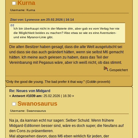
Kurna
Username: Kurna
Zitat von: Lyonesse am 25.02.2026 | 16:14
Ich bin überhaupt nicht in der Materie drin, aber gab es vom Verlag her nie
die Möglichkeit beides zu machen? Also etwa so wie es eine Aventurien-
und eine Myranor-Linie gibt.
Die alten Besitzer haben gesagt, dass die alte Welt ausgelutscht sei
und dass sie das auch geändert hätten, wenn sie selbst M6 gemacht
hätten. Ich meine auch gelesen zu haben, dass das Teil der
Vereinbarung mit Pegasus wäre, aber ich weiß nicht, ob das stimmt.
Gespeichert
"Only the good die young. The bad prefer it that way." (Goblin proverb)
Re: Neues von Midgard
«
Antwort #1039 am:
25.02.2026 | 16:30 »
Swanosaurus
Username: Swanosaurus
Na ja, da kannan echt nur sagen: Selber Schuld. Wenn frühere
Midgard-Editionen besser sind, wäre es doch super, die Neufans auf
den Cons zu präsentieren.
Mal abgesehen davon, dass M6 eben wirklich für jeden, der