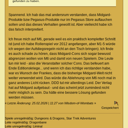
gefunden zu haben.
Spannend. Ich hab das mal andersrum verstanden, dass Midgard-
Produkte bzw Pegasus-Produkte nur im Pegasus Store auftauchen
sollen und das dieses Verhalten gewollt ist. Aber vielleicht habe ich
das falsch interpretiert.
Ich freue mich auf M6, gerade weil es ein praktisch kompletter Schnitt
ist (und ich habe Rollenspiel vor 2012 angefangen, aber M1-5 würde
ich wegen der Aufstiegsregeln nicht an den Tisch bringen). Ich finde
es auch schade zu hören, dass Midgard-Cons sich sogar bewusst
abgrenzen wollen von M6 und damit von neuen Spielern. Die Leute
tun mir leid - also die Veranstalter solcher Cons. Das befeuert am
Ende Editionskriege... und wenn ich das richtige verstanden habe,
war es Wunsch der Frankes, dass die bisherige Midgard-Welt nicht
weiter verwendet wird. Das würde die Ablehnung von M6 noch mal in
ganz anderes Licht rücken. DDD tut mir allerdings Leid. Der Verlag
hat auf Midgard aufgebaut - und das scheint jetzt zumindest nicht
mehr möglich zu sein. Da hätte eine bessere Lösung gefunden
werden müssen.
«
Letzte Änderung: 25.02.2026 | 11:27 von Wisdom-of-Wombats
»
Gespeichert
Spiele unregelmäßig: Dungeons & Dragons, Star Trek Adventures
Leite regelmäßig: Dragonbane
Leite unregelmäßig: Liminal