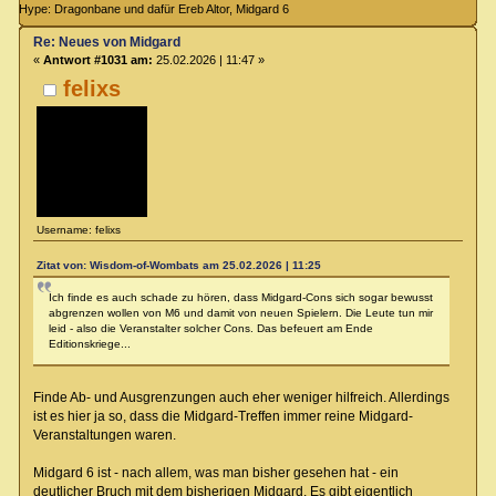
Hype: Dragonbane und dafür Ereb Altor, Midgard 6
Re: Neues von Midgard
«
Antwort #1031 am:
25.02.2026 | 11:47 »
felixs
Username: felixs
Zitat von: Wisdom-of-Wombats am 25.02.2026 | 11:25
Ich finde es auch schade zu hören, dass Midgard-Cons sich sogar bewusst
abgrenzen wollen von M6 und damit von neuen Spielern. Die Leute tun mir
leid - also die Veranstalter solcher Cons. Das befeuert am Ende
Editionskriege...
Finde Ab- und Ausgrenzungen auch eher weniger hilfreich. Allerdings
ist es hier ja so, dass die Midgard-Treffen immer reine Midgard-
Veranstaltungen waren.
Midgard 6 ist - nach allem, was man bisher gesehen hat - ein
deutlicher Bruch mit dem bisherigen Midgard. Es gibt eigentlich