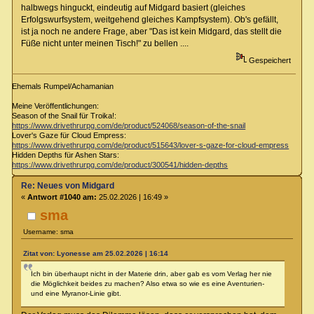
halbwegs hinguckt, eindeutig auf Midgard basiert (gleiches
Erfolgswurfsystem, weitgehend gleiches Kampfsystem). Ob's gefällt,
ist ja noch ne andere Frage, aber "Das ist kein Midgard, das stellt die
Füße nicht unter meinen Tisch!" zu bellen ....
Gespeichert
Ehemals Rumpel/Achamanian
Meine Veröffentlichungen:
Season of the Snail für Troika!:
https://www.drivethrurpg.com/de/product/524068/season-of-the-snail
Lover's Gaze für Cloud Empress:
https://www.drivethrurpg.com/de/product/515643/lover-s-gaze-for-cloud-empress
Hidden Depths für Ashen Stars:
https://www.drivethrurpg.com/de/product/300541/hidden-depths
Re: Neues von Midgard
«
Antwort #1040 am:
25.02.2026 | 16:49 »
sma
Username: sma
Zitat von: Lyonesse am 25.02.2026 | 16:14
Ich bin überhaupt nicht in der Materie drin, aber gab es vom Verlag her nie
die Möglichkeit beides zu machen? Also etwa so wie es eine Aventurien-
und eine Myranor-Linie gibt.