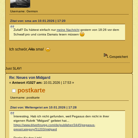
Username: Germon
Zitat von: sma am 10.01.2026 | 17:20
Zufall? Du hättest einfach nur
meine Nachricht
gestern von 18:26 vor dem
Schwall pro und contra Damatu lesen müssen
Ich schwör,
Alta
sma!
Gespeichert
Just SLAY!
Re: Neues von Midgard
«
Antwort #1027 am:
10.01.2026 | 17:53 »
postkarte
Username: postkarte
Zitat von: Weltengeist am 10.01.2026 | 17:28
Interesting. Hab ich nicht gefunden, weil Pegasus den nicht in ihrer
eigenen Rubrik "Midgard" gelistet hat...
https://www.drivethrurpg.com/de/publisher/3445/pegasus-
press/category/51203/midgard
Danke für den Link!