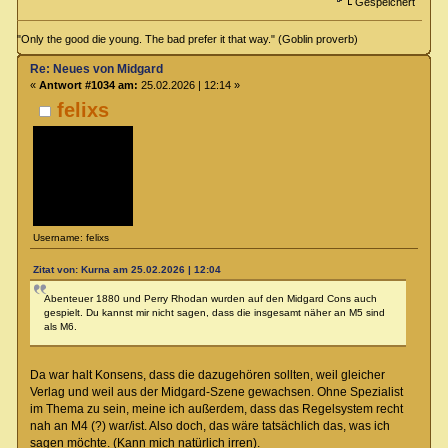
Gespeichert
"Only the good die young. The bad prefer it that way." (Goblin proverb)
Re: Neues von Midgard
«
Antwort #1034 am:
25.02.2026 | 12:14 »
felixs
Username: felixs
Zitat von: Kurna am 25.02.2026 | 12:04
Abenteuer 1880 und Perry Rhodan wurden auf den Midgard Cons auch
gespielt. Du kannst mir nicht sagen, dass die insgesamt näher an M5 sind
als M6.
Da war halt Konsens, dass die dazugehören sollten, weil gleicher
Verlag und weil aus der Midgard-Szene gewachsen. Ohne Spezialist
im Thema zu sein, meine ich außerdem, dass das Regelsystem recht
nah an M4 (?) war/ist. Also doch, das wäre tatsächlich das, was ich
sagen möchte. (Kann mich natürlich irren).