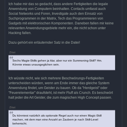
Ich habe mir das so gedacht, dass andere Fertigkeiten die legale
Anwendung von Computern beinhalten. Contacts umfasst auch
Social Networks und Foren, Investigate auch den Einsatz von
Suchprogrammen in der Matrix, Tech das Programmieren von
Gadgets mit elektronischen Komponenten. Daneben fallen mir keine
relevanten Anwendungsgebiete mehr ein, die nicht schon unter
Hacking fallen.
Dazu gehört ein erläuternder Satz in die Datei!
Zitat
Sechs Magie-Skills gehen ja klar, aber nur ein Summoning-Skill? Hm.
Könnte etwas unausgeglichen sein.
Ich wüsste nicht, wie sich mehrere Beschwörungs-Fertigkeiten
unterscheiden würden, wenn am Ende immer das gleiche System
Anwendung findet, um Geister zu bauen. Ob da "Herdgeist" oder
"Feuerelementar" draufsteht, ist mehr Fluff als Crunch. Es beschwört
halt jeder die Art Geister, die zum magischen High Concept passen.
Zitat
Du könntest natürlich als optionale Regel auch nur einen Magic-Skill
machen, mit dem man eine Anzahl an Zaubern je nach Skill-Level
beherrscht.