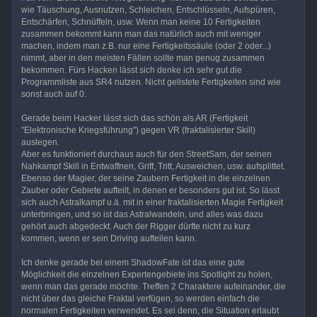
wie Täuschung, Ausnutzen, Schleichen, Entschlüsseln, Aufspüren,
Entschärfen, Schnüffeln, usw. Wenn man keine 10 Fertigkeiten
zusammen bekommt kann man das natürlich auch mit weniger
machen, indem man z.B. nur eine Fertigkeitssäule (oder 2 oder...)
nimmt, aber in den meisten Fällen sollte man genug zusammen
bekommen. Fürs Hacken lässt sich denke ich sehr gut die
Programmliste aus SR4 nutzen. Nicht gelistete Fertigkeiten sind wie
sonst auch auf 0.
Gerade beim Hacker lässt sich das schön als AR (Fertigkeit
"Elektronische Kriegsführung") gegen VR (fraktalisierter Skill)
auslegen.
Aber es funktioniert durchaus auch für den StreetSam, der seinen
Nahkampf Skill in Entwaffnen, Griff, Tritt, Ausweichen, usw. aufsplittet.
Ebenso der Magier, der seine Zaubern Fertigkeit in die einzelnen
Zauber oder Gebiete aufteilt, in denen er besonders gut ist. So lässt
sich auch Astralkampf u.ä. mit in einer fraktalisierten Magie Fertigkeit
unterbringen, und so ist das Astralwandeln, und alles was dazu
gehört auch abgedeckt. Auch der Rigger dürfte nicht zu kurz
kommen, wenn er sein Driving aufteilen kann.
Ich denke gerade bei einem ShadowFate ist das eine gute
Möglichkeit die einzelnen Expertengebiete ins Spotlight zu holen,
wenn man das gerade möchte. Treffen 2 Charaktere aufeinander, die
nicht über das gleiche Fraktal verfügen, so werden einfach die
normalen Fertigkeiten verwendet. Es sei denn, die Situation erlaubt