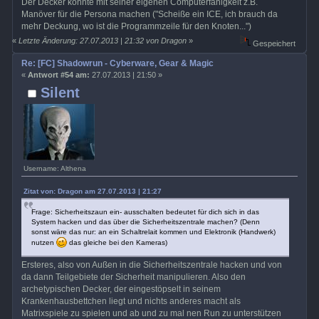
Der Decker könnte mit seiner eigenen Computerfähigkeit z.B.
Manöver für die Persona machen ("Scheiße ein ICE, ich brauch da
mehr Deckung, wo ist die Programmzeile für den Knoten...")
«
Letzte Änderung: 27.07.2013 | 21:32 von Dragon
»
Gespeichert
Re: [FC] Shadowrun - Cyberware, Gear & Magic
«
Antwort #54 am:
27.07.2013 | 21:50 »
Silent
Username: Althena
Zitat von: Dragon am 27.07.2013 | 21:27
Frage: Sicherheitszaun ein- ausschalten bedeutet für dich sich in das
System hacken und das über die Sicherheitszentrale machen? (Denn
sonst wäre das nur: an ein Schaltrelait kommen und Elektronik (Handwerk)
nutzen
das gleiche bei den Kameras)
Ersteres, also von Außen in die Sicherheitszentrale hacken und von
da dann Teilgebiete der Sicherheit manipulieren. Also den
archetypischen Decker, der eingestöpselt in seinem
Krankenhausbettchen liegt und nichts anderes macht als
Matrixspiele zu spielen und ab und zu mal nen Run zu unterstützen