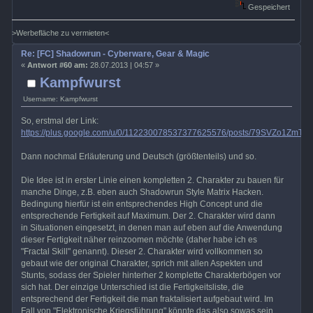
Gespeichert
>Werbefläche zu vermieten<
Re: [FC] Shadowrun - Cyberware, Gear & Magic
«
Antwort #60 am:
28.07.2013 | 04:57 »
Kampfwurst
Username: Kampfwurst
So, erstmal der Link:
https://plus.google.com/u/0/112230078537377625576/posts/79SVZo1ZmT3
Dann nochmal Erläuterung und Deutsch (größtenteils) und so.
Die Idee ist in erster Linie einen kompletten 2. Charakter zu bauen für
manche Dinge, z.B. eben auch Shadowrun Style Matrix Hacken.
Bedingung hierfür ist ein entsprechendes High Concept und die
entsprechende Fertigkeit auf Maximum. Der 2. Charakter wird dann
in Situationen eingesetzt, in denen man auf eben auf die Anwendung
dieser Fertigkeit näher reinzoomen möchte (daher habe ich es
"Fractal Skill" genannt). Dieser 2. Charakter wird vollkommen so
gebaut wie der original Charakter, sprich mit allen Aspekten und
Stunts, sodass der Spieler hinterher 2 komplette Charakterbögen vor
sich hat. Der einzige Unterschied ist die Fertigkeitsliste, die
entsprechend der Fertigkeit die man fraktalisiert aufgebaut wird. Im
Fall von "Elektronische Kriegsführung" könnte das also sowas sein