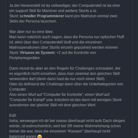
Ja der Hexereiskill ist da vollwertiger, der Computerskill ist da eher
ein support Skill für Manöver und weitere Stunts a la:
Stunt:
schneller Programmierer
kann pro Matrixrun einmal zwei
Skills der Persona tauschen.
War aber nur so eine Idee.
Man kann natürlich auch sagen, dass die Persona nur optischer Fluff
ist, alles über den Computerskill läuft und die einzelnen
Matrixoperationen über Stunts einzeln gepushed werden können
Stunt:
Virtuose im System:
+2 auf die Kontrolle von
Peripheriegeräten
Dann musst du aber an den Regeln für Challenges schrauben, die
es eigentlich nicht vorsehen, dass man zweimal den gleichen Skill
verwenden darf (denn dann hast du nur noch einen Skill).
Oder du definierst die Challenge dann über die Unterkategorien von
Computer.
Also einen Wurf auf "Computer für Kontrolle", einen Wurf auf
"Computer für Kampf" usw. trotzdem ist das dann mit wenigen Stunt-
ausnahmen der gleiche Skill mit dem gleichen Wert.
Edit:
haha, weswegen ich dir bei sowas überhaupt nicht aufs Dach steigen
würde, ist wahrscheinlich, weil bei SR meine Wahrnehmung schon
immer die war, dass die einzelnen "Klassen" überhaupt nicht
balanced waren