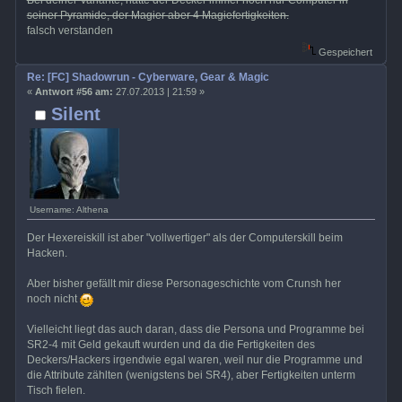
seiner Pyramide, der Magier aber 4 Magiefertigkeiten.
falsch verstanden
Gespeichert
Re: [FC] Shadowrun - Cyberware, Gear & Magic
«
Antwort #56 am:
27.07.2013 | 21:59 »
Silent
Username: Althena
Der Hexereiskill ist aber "vollwertiger" als der Computerskill beim
Hacken.
Aber bisher gefällt mir diese Personageschichte vom Crunsh her
noch nicht
Vielleicht liegt das auch daran, dass die Persona und Programme bei
SR2-4 mit Geld gekauft wurden und da die Fertigkeiten des
Deckers/Hackers irgendwie egal waren, weil nur die Programme und
die Attribute zählten (wenigstens bei SR4), aber Fertigkeiten unterm
Tisch fielen.