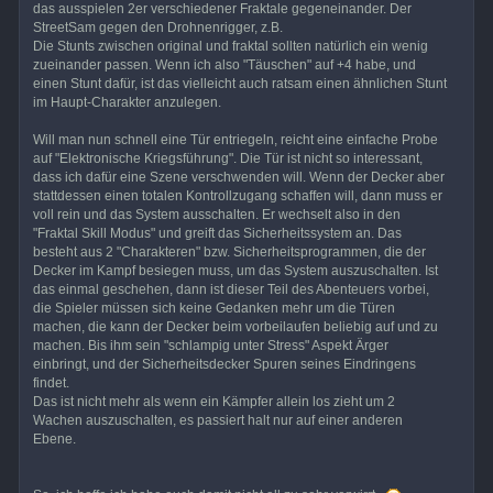
das ausspielen 2er verschiedener Fraktale gegeneinander. Der
StreetSam gegen den Drohnenrigger, z.B.
Die Stunts zwischen original und fraktal sollten natürlich ein wenig
zueinander passen. Wenn ich also "Täuschen" auf +4 habe, und
einen Stunt dafür, ist das vielleicht auch ratsam einen ähnlichen Stunt
im Haupt-Charakter anzulegen.
Will man nun schnell eine Tür entriegeln, reicht eine einfache Probe
auf "Elektronische Kriegsführung". Die Tür ist nicht so interessant,
dass ich dafür eine Szene verschwenden will. Wenn der Decker aber
stattdessen einen totalen Kontrollzugang schaffen will, dann muss er
voll rein und das System ausschalten. Er wechselt also in den
"Fraktal Skill Modus" und greift das Sicherheitssystem an. Das
besteht aus 2 "Charakteren" bzw. Sicherheitsprogrammen, die der
Decker im Kampf besiegen muss, um das System auszuschalten. Ist
das einmal geschehen, dann ist dieser Teil des Abenteuers vorbei,
die Spieler müssen sich keine Gedanken mehr um die Türen
machen, die kann der Decker beim vorbeilaufen beliebig auf und zu
machen. Bis ihm sein "schlampig unter Stress" Aspekt Ärger
einbringt, und der Sicherheitsdecker Spuren seines Eindringens
findet.
Das ist nicht mehr als wenn ein Kämpfer allein los zieht um 2
Wachen auszuschalten, es passiert halt nur auf einer anderen
Ebene.