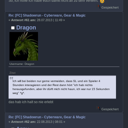
So, ich hoffe ich habe euch damit nicht all zu sehr verwirrt.
Gespeichert
Re: [FC] Shadowrun - Cyberware, Gear & Magic
«
Antwort #61 am:
28.07.2013 | 11:49 »
Dragon
Username: Dragon
Zitat
Ich will bei beiden nur gerne vermeiden, dass SL und ein Spieler 4
Stunden interagieren und der Rest dann hört "ich hab nichts
herausgefunden, aber ihr dürft mich nicht haun, ich war nur 15 Sekunden
weg" *g*.
das hab ich halt so nie erlebt
Gespeichert
Re: [FC] Shadowrun - Cyberware, Gear & Magic
«
Antwort #62 am:
22.08.2013 | 08:01 »