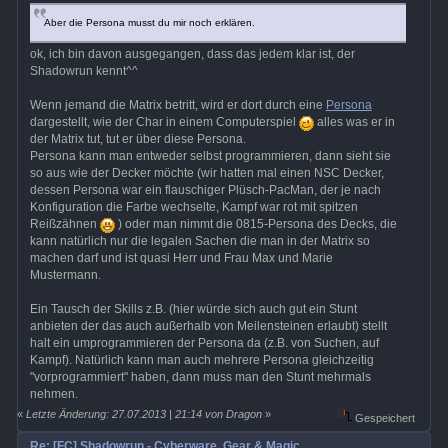
Aber die Persona musst du mir noch erklären.
ok, ich bin davon ausgegangen, dass das jedem klar ist, der
Shadowrun kennt^^
Wenn jemand die Matrix betritt, wird er dort durch eine
Persona
dargestellt, wie der Char in einem Computerspiel
alles was er in
der Matrix tut, tut er über diese Persona.
Persona kann man entweder selbst programmieren, dann sieht sie
so aus wie der Decker möchte (wir hatten mal einen NSC Decker,
dessen Persona war ein flauschiger Plüsch-PacMan, der je nach
Konfiguration die Farbe wechselte, Kampf war rot mit spitzen
Reißzähnen
) oder man nimmt die 0815-Persona des Decks, die
kann natürlich nur die legalen Sachen die man in der Matrix so
machen darf und ist quasi Herr und Frau Max und Marie
Mustermann.
Ein Tausch der Skills z.B. (hier würde sich auch gut ein Stunt
anbieten der das auch außerhalb von Meilensteinen erlaubt) stellt
halt ein umprogrammieren der Persona da (z.B. von Suchen, auf
Kampf). Natürlich kann man auch mehrere Persona gleichzeitig
"vorprogrammiert" haben, dann muss man den Stunt mehrmals
nehmen.
«
Letzte Änderung: 27.07.2013 | 21:14 von Dragon
»
Gespeichert
Re: [FC] Shadowrun - Cyberware, Gear & Magic