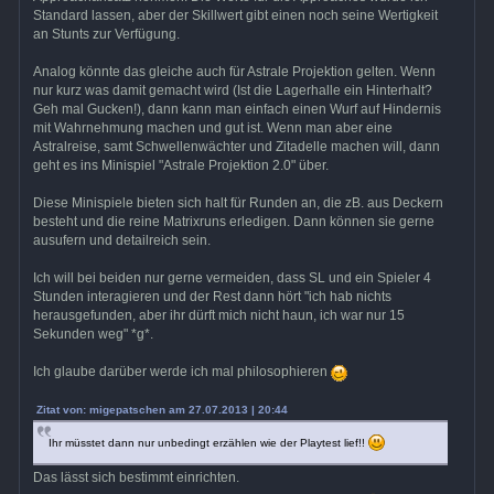
Standard lassen, aber der Skillwert gibt einen noch seine Wertigkeit
an Stunts zur Verfügung.
Analog könnte das gleiche auch für Astrale Projektion gelten. Wenn
nur kurz was damit gemacht wird (Ist die Lagerhalle ein Hinterhalt?
Geh mal Gucken!), dann kann man einfach einen Wurf auf Hindernis
mit Wahrnehmung machen und gut ist. Wenn man aber eine
Astralreise, samt Schwellenwächter und Zitadelle machen will, dann
geht es ins Minispiel "Astrale Projektion 2.0" über.
Diese Minispiele bieten sich halt für Runden an, die zB. aus Deckern
besteht und die reine Matrixruns erledigen. Dann können sie gerne
ausufern und detailreich sein.
Ich will bei beiden nur gerne vermeiden, dass SL und ein Spieler 4
Stunden interagieren und der Rest dann hört "ich hab nichts
herausgefunden, aber ihr dürft mich nicht haun, ich war nur 15
Sekunden weg" *g*.
Ich glaube darüber werde ich mal philosophieren
Zitat von: migepatschen am 27.07.2013 | 20:44
Ihr müsstet dann nur unbedingt erzählen wie der Playtest lief!!
Das lässt sich bestimmt einrichten.