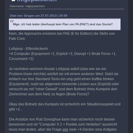
Username: migepatschen
Zitat von: Dragon am 27.07.2013 | 20:59
Mige, ich hab leider überhaupt kein Plan von FA (FAE?) sind das Stunts?
Nein, die Approachs ersetzen bei FAE (E für Edition) die Skills von
Fate Core.
Lollypop - Elfendeckerin
+4 Computer (Equipment +2, Exploit +3, Disrupt +1 Brute Force +1,
Circumvent +2)
Je nachdem welchen Ansatz Lollypop wählt (also wie sie ein
Problem lösen möchte) würfelt sie mit einem anderen Wert. Setzt sie
einfach nur ihre Standard-Tools ein ung geht einen Kaffee trinken
(Equipment), nutzt sie allgemein bekannte Lücken aus (Exploit) oder
versucht sie mit "roher Gewalt" und dem Botnetz ihres Kumpels den
Zielrechner aus dem Netz zu fegen (Brute Force)?
Okay das Botnetz des Kumpels ist sicherlich ein Situationsaspekt und
gibt +2...
Die Ansätze von Rob Donoghue kann man sicherlich noch besser
benennen und ob "Computer X 2 = Punkte zum Verteilen" ausreicht
muss man testen, aber die Frage
wie
zwei +4-Decker eine Aufgabe