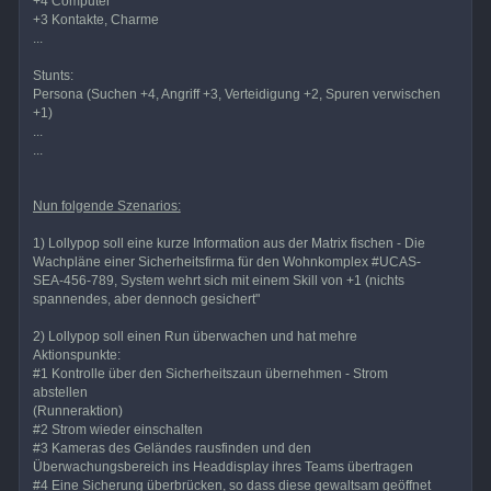
+4 Computer
+3 Kontakte, Charme
...
Stunts:
Persona (Suchen +4, Angriff +3, Verteidigung +2, Spuren verwischen
+1)
...
...
Nun folgende Szenarios:
1) Lollypop soll eine kurze Information aus der Matrix fischen - Die
Wachpläne einer Sicherheitsfirma für den Wohnkomplex #UCAS-
SEA-456-789, System wehrt sich mit einem Skill von +1 (nichts
spannendes, aber dennoch gesichert"
2) Lollypop soll einen Run überwachen und hat mehre
Aktionspunkte:
#1 Kontrolle über den Sicherheitszaun übernehmen - Strom
abstellen
(Runneraktion)
#2 Strom wieder einschalten
#3 Kameras des Geländes rausfinden und den
Überwachungsbereich ins Headdisplay ihres Teams übertragen
#4 Eine Sicherung überbrücken, so dass diese gewaltsam geöffnet