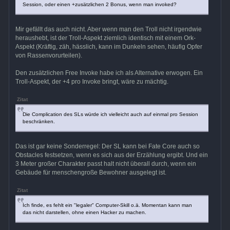
Session, oder einen +zusätzlichen 2 Bonus, wenn man invoked?
Mir gefällt das auch nicht. Aber wenn man den Troll nicht irgendwie
heraushebt, ist der Troll-Aspekt ziemlich identisch mit einem Ork-
Aspekt (Kräftig, zäh, hässlich, kann im Dunkeln sehen, häufig Opfer
von Rassenvorurteilen).
Den zusätzlichen Free Invoke habe ich als Alternative erwogen. Ein
Troll-Aspekt, der +4 pro Invoke bringt, wäre zu mächtig.
Zitat
Die Complication des SLs würde ich vielleicht auch auf einmal pro Session
beschränken.
Das ist gar keine Sonderregel: Der SL kann bei Fate Core auch so
Obstacles festsetzen, wenn es sich aus der Erzählung ergibt. Und ein
3 Meter großer Charakter passt halt nicht überall durch, wenn ein
Gebäude für menschengroße Bewohner ausgelegt ist.
Zitat
Ich finde, es fehlt ein "legaler" Computer-Skill o.ä. Momentan kann man
das nicht darstellen, ohne einen Hacker zu machen.