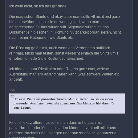
Ich weiß nicht, ob ich das gut finde.
Die magischen Stunts sind okay, aber man sollte vll nicht erst ganz
hinten erwähnen, dass sie notwendig sind, wenn man
entsprechende Zauber wirken will. Allgemein würde ich das
Dokument ein bisschen in Richtung Nutzbarkeit organisieren, nicht
nach reinen Kategorien wie Stunts etc.
Die Rüstung gefällt mir, auch wenn das Verdoppeln natürlich
reinhaut
. Muss man testen, sonst vielleicht einfach die Shifts um 1
erhöhen für jede Stufe Rüstungsunterschied.
Ich fänd ein paar Richtlinien oder Regeln ganz cool, welche
Ausrüstung man
am Anfang
haben kann (was schwere Waffen etc
angeht).
Zitat
Um eine Waffe mit panzerbrechender Muni zu laden, musst du einen
passenden Ausrüstungs-Aspekt ausnutzen. Das Magazin hält dann für
eine Szene.
Find ich okay, allerdings sollte man dann imho auch mit
panzerbrechender Munition starten können, eventuell mit einem
anderen Nachteil (Malus gegen ungepanzerte/leicht gepanzerte