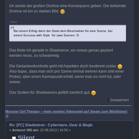
Ich würde der großen Drohne eine Konsequenz geben. Die torkelnde
Drohne ist ein zu starkes Bild.
Zitat
Bei einem Erfolg dient der Geist dem Beschwörer für eine Szene, bei
einem Success with Style für zwei Szenen. D
Das finde ich gerade in Shadowrun, wo sowas genau geplant
werden muss, zu schwammig.
Die Gedankenkontrolle geht mit Aspekten doch bestimmt cooler.
Also bspw., dass man sich pro Szene einmal wehren kann (mit einer
Probe), aber einen Karmapunkt erhält, wenn man es nicht tut, oder
sowas.
Das System für Shadowruns gefällt ziemlich gut.
Gespeichert
Monster Girl Therapy – mein zweites Videospiel auf Steam zum Wishlisten!
=]
Re: [FC] Shadowrun - Cyberware, Gear & Magic
«
Antwort #65 am:
22.08.2013 | 16:50 »
Silent