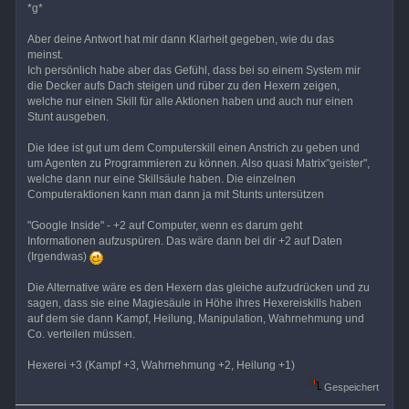
*g*
Aber deine Antwort hat mir dann Klarheit gegeben, wie du das
meinst.
Ich persönlich habe aber das Gefühl, dass bei so einem System mir
die Decker aufs Dach steigen und rüber zu den Hexern zeigen,
welche nur einen Skill für alle Aktionen haben und auch nur einen
Stunt ausgeben.
Die Idee ist gut um dem Computerskill einen Anstrich zu geben und
um Agenten zu Programmieren zu können. Also quasi Matrix"geister",
welche dann nur eine Skillsäule haben. Die einzelnen
Computeraktionen kann man dann ja mit Stunts untersützen
"Google Inside" - +2 auf Computer, wenn es darum geht
Informationen aufzuspüren. Das wäre dann bei dir +2 auf Daten
(Irgendwas)
Die Alternative wäre es den Hexern das gleiche aufzudrücken und zu
sagen, dass sie eine Magiesäule in Höhe ihres Hexereiskills haben
auf dem sie dann Kampf, Heilung, Manipulation, Wahrnehmung und
Co. verteilen müssen.
Hexerei +3 (Kampf +3, Wahrnehmung +2, Heilung +1)
Gespeichert