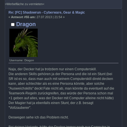
>Werbefläche zu vermieten<
Re: [FC] Shadowrun - Cyberware, Gear & Magic
«
Antwort #55 am:
27.07.2013 | 21:54 »
Dragon
Username: Dragon
Naja, der Decker hat ja trotzdem nur einen Computerskill.
Die anderen Skills gehören ja der Persona und die ist ein Stunt (bei
SR ist es so, dass man auch mit seinem Computerskill direkt decken
kann, aber schlechter als es eine Persona könnte, aber solche
"Ausweichskills" deckt Fate nicht ab, man könnte da eventuell auf die
Teamwork-Regeln zurückgreifen, das würde der Persona schon mal
+1 geben auf alles, was der Decker mit Computer alleine nicht hätte)
Der Magier hat ja ebenfalls einen Stunt, der z.B. besagt
"Vollzauberer".
Deswegen sehe ich das Problem nicht.
Bei deiner Variante, hätte der Decker immer noch nur Computer in