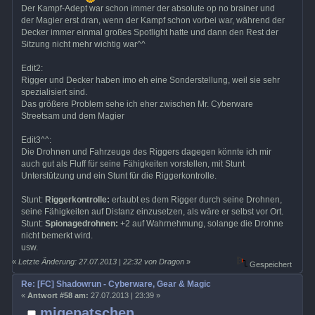
Der Kampf-Adept war schon immer der absolute op no brainer und
der Magier erst dran, wenn der Kampf schon vorbei war, während der
Decker immer einmal großes Spotlight hatte und dann den Rest der
Sitzung nicht mehr wichtig war^^
Edit2:
Rigger und Decker haben imo eh eine Sonderstellung, weil sie sehr
spezialisiert sind.
Das größere Problem sehe ich eher zwischen Mr. Cyberware
Streetsam und dem Magier
Edit3^^:
Die Drohnen und Fahrzeuge des Riggers dagegen könnte ich mir
auch gut als Fluff für seine Fähigkeiten vorstellen, mit Stunt
Unterstützung und ein Stunt für die Riggerkontrolle.
Stunt:
Riggerkontrolle:
erlaubt es dem Rigger durch seine Drohnen,
seine Fähigkeiten auf Distanz einzusetzen, als wäre er selbst vor Ort.
Stunt:
Spionagedrohnen:
+2 auf Wahrnehmung, solange die Drohne
nicht bemerkt wird.
usw.
«
Letzte Änderung: 27.07.2013 | 22:32 von Dragon
»
Gespeichert
Re: [FC] Shadowrun - Cyberware, Gear & Magic
«
Antwort #58 am:
27.07.2013 | 23:39 »
migepatschen