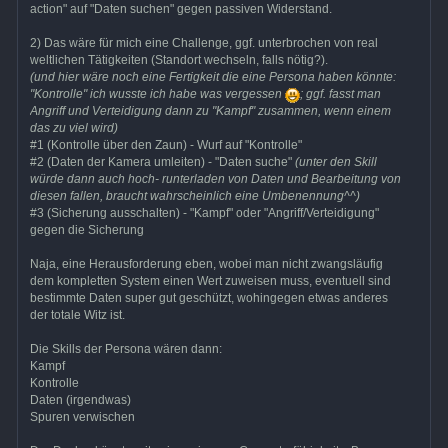
action" auf "Daten suchen" gegen passiven Widerstand.
2) Das wäre für mich eine Challenge, ggf. unterbrochen von real
weltlichen Tätigkeiten (Standort wechseln, falls nötig?).
(und hier wäre noch eine Fertigkeit die eine Persona haben könnte:
"Kontrolle" ich wusste ich habe was vergessen
; ggf. fasst man
Angriff und Verteidigung dann zu "Kampf" zusammen, wenn einem
das zu viel wird)
#1 (Kontrolle über den Zaun) - Wurf auf "Kontrolle"
#2 (Daten der Kamera umleiten) - "Daten suche"
(unter den Skill
würde dann auch hoch- runterladen von Daten und Bearbeitung von
diesen fallen, braucht wahrscheinlich eine Umbenennung^^)
#3 (Sicherung ausschalten) - "Kampf" oder "Angriff/Verteidigung"
gegen die Sicherung
Naja, eine Herausforderung eben, wobei man nicht zwangsläufig
dem kompletten System einen Wert zuweisen muss, eventuell sind
bestimmte Daten super gut geschützt, wohingegen etwas anderes
der totale Witz ist.
Die Skills der Persona wären dann:
Kampf
Kontrolle
Daten (irgendwas)
Spuren verwischen