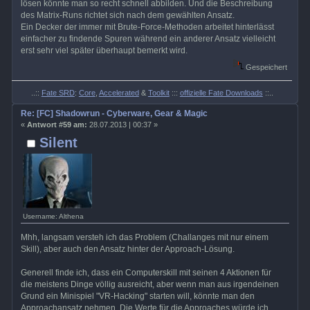
lösen könnte man so recht schnell abbilden. Und die Beschreibung
des Matrix-Runs richtet sich nach dem gewählten Ansatz.
Ein Decker der immer mit Brute-Force-Methoden arbeitet hinterlässt
einfacher zu findende Spuren während ein anderer Ansatz vielleicht
erst sehr viel später überhaupt bemerkt wird.
Gespeichert
..::
Fate SRD
:
Core
,
Accelerated
&
Toolkit
:::
offizielle Fate Downloads
::..
Re: [FC] Shadowrun - Cyberware, Gear & Magic
«
Antwort #59 am:
28.07.2013 | 00:37 »
Silent
Username: Althena
Mhh, langsam versteh ich das Problem (Challanges mit nur einem
Skill), aber auch den Ansatz hinter der Approach-Lösung.
Generell finde ich, dass ein Computerskill mit seinen 4 Aktionen für
die meistens Dinge völlig ausreicht, aber wenn man aus irgendeinen
Grund ein Minispiel "VR-Hacking" starten will, könnte man den
Approachansatz nehmen. Die Werte für die Approaches würde ich