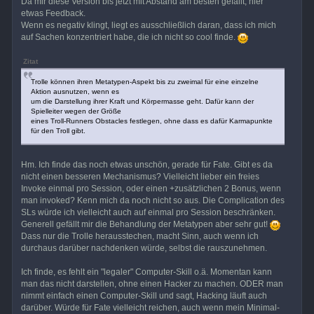
Da mir diese Version bis jetzt mit Abstand am besten gefällt, hier
etwas Feedback.
Wenn es negativ klingt, liegt es ausschließlich daran, dass ich mich
auf Sachen konzentriert habe, die ich nicht so cool finde.
Zitat
Trolle können ihren Metatypen-Aspekt bis zu zweimal für eine einzelne
Aktion ausnutzen, wenn es
um die Darstellung ihrer Kraft und Körpermasse geht. Dafür kann der
Spielleiter wegen der Größe
eines Troll-Runners Obstacles festlegen, ohne dass es dafür Karmapunkte
für den Troll gibt.
Hm. Ich finde das noch etwas unschön, gerade für Fate. Gibt es da
nicht einen besseren Mechanismus? Vielleicht lieber ein freies
Invoke einmal pro Session, oder einen +zusätzlichen 2 Bonus, wenn
man invoked? Kenn mich da noch nicht so aus. Die Complication des
SLs würde ich vielleicht auch auf einmal pro Session beschränken.
Generell gefällt mir die Behandlung der Metatypen aber sehr gut!
Dass nur die Trolle herausstechen, macht Sinn, auch wenn ich
durchaus darüber nachdenken würde, selbst die rauszunehmen.
Ich finde, es fehlt ein "legaler" Computer-Skill o.ä. Momentan kann
man das nicht darstellen, ohne einen Hacker zu machen. ODER man
nimmt einfach einen Computer-Skill und sagt, Hacking läuft auch
darüber. Würde für Fate vielleicht reichen, auch wenn mein Minimal-