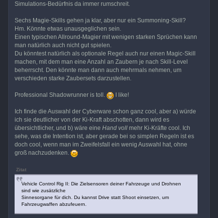
Simulations-Bedürfnis da immer rumschreit.
Sechs Magie-Skills gehen ja klar, aber nur ein Summoning-Skill?
Hm. Könnte etwas unausgeglichen sein.
Einen typischen Allround-Magier mit wenigen starken Sprüchen kann
man natürlich auch nicht gut spielen.
Du könntest natürlich als optionale Regel auch nur einen Magic-Skill
machen, mit dem man eine Anzahl an Zaubern je nach Skill-Level
beherrscht. Den könnte man dann auch mehrmals nehmen, um
verschieden starke Zaubersets darzustellen.
Professional Shadowrunner is toll.
I like!
Ich finde die Auswahl der Cyberware schon ganz cool, aber a) würde
ich sie deutlicher von der Ki-Kraft abschotten, dann wird es
übersichtlicher, und b) wäre eine
Hand voll
mehr Ki-Kräfte cool. Ich
sehe, was die Intention ist, aber gerade bei so simplen Regeln ist es
doch cool, wenn man im Zweifelsfall ein wenig Auswahl hat, ohne
groß nachzudenken.
Zitat
Vehicle Control Rig II: Die Zielsensoren deiner Fahrzeuge und Drohnen
sind wie zusätzliche
Sinnesorgane für dich. Du kannst Drive statt Shoot einsetzen, um
Fahrzeugwaffen abzufeuern.