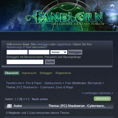
Willkommen
Gast
. Bitte
einloggen
oder
registrieren
. Haben Sie Ihre
Aktivierungs E-Mail
übersehen?
Einloggen mit Benutzername, Passwort und Sitzungslänge
Übersicht
Impressum
Einloggen
Registrieren
Tanelorn.net
»
Pen & Paper - Spielsysteme
»
Fate
(Moderator:
Blechpirat
) »
Thema:
[FC] Shadowrun - Cyberware, Gear & Magic
« vorheriges
nächstes »
DRUCKEN
Seiten:
1
2
[
3
]
4
5
6
Nach unten
Autor
Thema: [FC] Shadowrun - Cyberware,
Gear & Magic (Gelesen 42291 mal)
0 Mitglieder und 1 Gast betrachten dieses Thema.