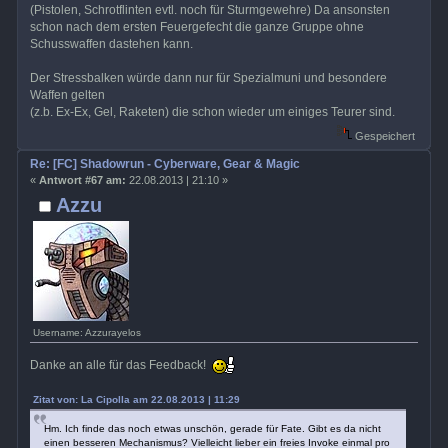
(Pistolen, Schrotflinten evtl. noch für Sturmgewehre) Da ansonsten
schon nach dem ersten Feuergefecht die ganze Gruppe ohne
Schusswaffen dastehen kann.
Der Stressbalken würde dann nur für Spezialmuni und besondere
Waffen gelten
(z.b. Ex-Ex, Gel, Raketen) die schon wieder um einiges Teurer sind.
Gespeichert
Re: [FC] Shadowrun - Cyberware, Gear & Magic
«
Antwort #67 am:
22.08.2013 | 21:10 »
Azzu
Username: Azzurayelos
Danke an alle für das Feedback!
Zitat von: La Cipolla am 22.08.2013 | 11:29
Hm. Ich finde das noch etwas unschön, gerade für Fate. Gibt es da nicht
einen besseren Mechanismus? Vielleicht lieber ein freies Invoke einmal pro