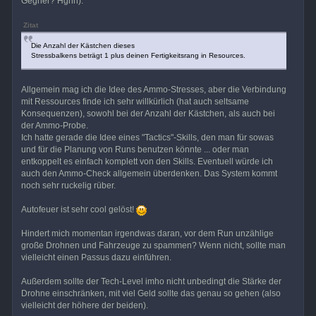
Gegner? Hgnh).
Zitat
Die Anzahl der Kästchen dieses
Stressbalkens beträgt 1 plus deinen Fertigkeitsrang in Resources.
Allgemein mag ich die Idee des Ammo-Stresses, aber die Verbindung
mit Ressources finde ich sehr willkürlich (hat auch seltsame
Konsequenzen), sowohl bei der Anzahl der Kästchen, als auch bei
der Ammo-Probe.
Ich hatte gerade die Idee eines "Tactics"-Skills, den man für sowas
und für die Planung von Runs benutzen könnte ... oder man
entkoppelt es einfach komplett von den Skills. Eventuell würde ich
auch den Ammo-Check allgemein überdenken. Das System kommt
noch sehr ruckelig rüber.
Autofeuer ist sehr cool gelöst!
Hindert mich momentan irgendwas daran, vor dem Run unzählige
große Drohnen und Fahrzeuge zu spammen? Wenn nicht, sollte man
vielleicht einen Passus dazu einführen.
Außerdem sollte der Tech-Level imho nicht unbedingt die Stärke der
Drohne einschränken, mit viel Geld sollte das genau so gehen (also
vielleicht der höhere der beiden).