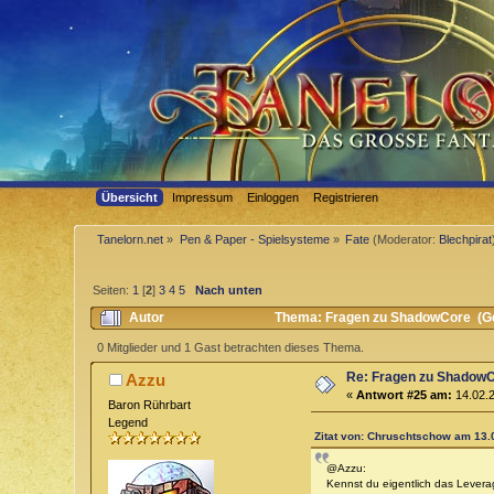
Übersicht
Impressum
Einloggen
Registrieren
Tanelorn.net
»
Pen & Paper - Spielsysteme
»
Fate
(Moderator:
Blechpirat
Seiten:
1
[
2
]
3
4
5
Nach unten
Autor
Thema: Fragen zu ShadowCore (Ge
0 Mitglieder und 1 Gast betrachten dieses Thema.
Re: Fragen zu Shadow
Azzu
«
Antwort #25 am:
14.02.2
Baron Rührbart
Legend
Zitat von: Chruschtschow am 13.
@Azzu:
Kennst du eigentlich das Levera