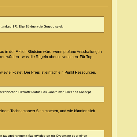
ndard SR, Elite Söldner) die Gruppe spielt.
veau in der Fiktion Blödsinn wäre, wenn profane Anschaffungen
en würden - was die Regeln aber so vorsehen. Für Top-
ieviel kostet. Der Preis ist einfach ein Punkt Ressourcen.
 technischen Hilfsmittel dafür. Das könnte man über das Konzept
i einem Technomancer Sinn machen, und wie könnten sich
inen (ausgebrannten) Magier/Adepten mit Cyberware oder einen