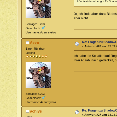
könntest du sicher gut für Shad
Jo, ich finde aber, dass Blade
aber nicht.
Beiträge: 5.203
Geschlecht:
Username: Azzurayelos
Re: Fragen zu Shadow
Azzu
«
Antwort #26 am:
13.03.2
Baron Rührbart
Legend
Ich habe die Schattenlauf-Rege
ihrer Anzahl nach gedeckelt, b
Beiträge: 5.203
Geschlecht:
Username: Azzurayelos
Re: Fragen zu Shadow
achlys
«
Antwort #27 am:
13.03.2
Hero