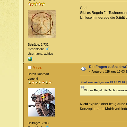
Cool.
Gibt es Regeln für Technoman
Ich lese mir gerade die 5.Edit
Beiträge: 1.732
Geschlecht:
Username: achlys
Re: Fragen zu Shadow
Azzu
«
Antwort #28 am:
13.03.2
Baron Rührbart
Legend
Zitat von: achlys am 13.03.2016 |
Gibt es Regeln für Technomance
Nicht explizit, aber ich glau
Konzept erlaubt Matrixverbind
Beiträge: 5.203