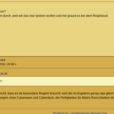
cer?
ion durch ,weil wir das mal spielen wollen und mir graust es bei dem Regelwust.
Core
016 | 20:49 »
 20:25
r?
be nicht, dass es da besondere Regeln braucht, weil die im Ergebnis genau das gle
ungen ohne Cyberware und Cyberdeck, die Fertigkeiten für Matrix-Runs bleiben die 
ShadowCore - Schattenlaufen mit Fate Core