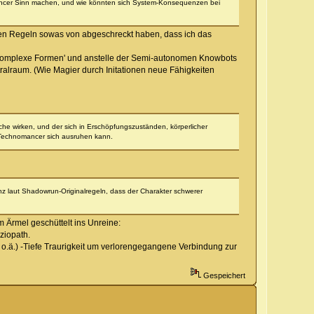
ancer Sinn machen, und wie könnten sich System-Konsequenzen bei
nalen Regeln sowas von abgeschreckt haben, dass ich das
. 'Komplexe Formen' und anstelle der Semi-autonomen Knowbots
stralraum. (Wie Magier durch Initationen neue Fähigkeiten
he wirken, und der sich in Erschöpfungszuständen, körperlicher
r Technomancer sich ausruhen kann.
enz laut Shadowrun-Originalregeln, dass der Charakter schwerer
m Ärmel geschüttelt ins Unreine:
ziopath.
 o.ä.) -Tiefe Traurigkeit um verlorengegangene Verbindung zur
Gespeichert