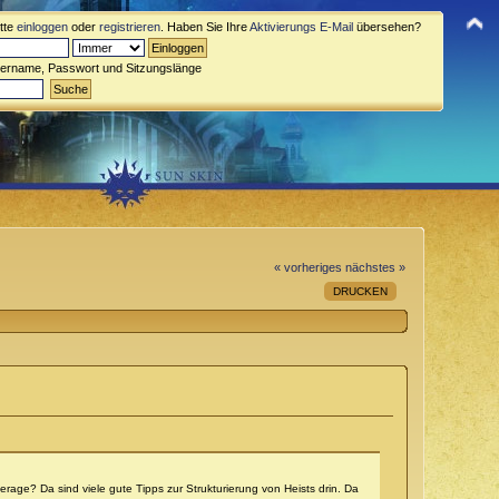
itte
einloggen
oder
registrieren
. Haben Sie Ihre
Aktivierungs E-Mail
übersehen?
zername, Passwort und Sitzungslänge
« vorheriges
nächstes »
DRUCKEN
age? Da sind viele gute Tipps zur Strukturierung von Heists drin. Da