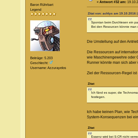
«
Antwort #32 am:
19.10.2
Baron Rührbart
Legend
Zitat von: achlys am 19.10.2016 |
Spontan beim Durchlesen ein paa
Bei den Resourcen könnte man no
Die Umstellung auf den Antri
Die Ressourcen auf internatio
wie Maschinengewehre oder Gr
Beiträge: 5.203
Runner könnte man sich aber ü
Geschlecht:
Username: Azzurayelos
Ziel der Ressourcen-Regel ist 
Zitat
Ich fänd es super, die Technoman
festlegen.
Ich habe keinen Plan, wie Te
System-Konsequenzen bei ein
Zitat
Essenz wird bei S:CR nicht verr