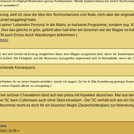
nomancer im Original-Shadowrun genau funktionieren. Würde System-Stress bei einem Technom
ion auswirken?
fahrung, weil ich zwar die Idee des Technomancers cool finde, mich aber die origi
Kampf weggelegt habe.
it seiner 'Lebenden Persona' in die Matrix, er hat keine Programme, sondern sog
n. Also das gleiche in grün, gefühlt aber halt eher ein bisschen wie der Magier im A
 TM auch Echos durch Wandlungen bekommen.)
helix
:
der sich formal mit Entzug vergleichen lässt, dem Magier ausgesetzt sind, wenn sie Zaubersprüc
 äußert. Die Fähigkeit, auf die Resonanz zuzugreifen regeneriert sich im Normalfalle, wenn de
rechende Konsequenz.
keiten für so einen Aspekt einfallen, würde ich sagen: Go for it! (Die Auswirkung geringer Ess
ür einen Aspekt alleine zu unergiebig.)
e bei solchen Charakteren lässt sich das prima mit Aspekten abzeichen. Mal aus de
+Der SC kann Cyberware auch ohne Stunt einsetzen. -Der SC verhält sich wie ein So
Manchmal reicht es doch für ein bisschen Magie (Zauberlichterglanz zur Ablenkung
Core
016 | 22:09 »