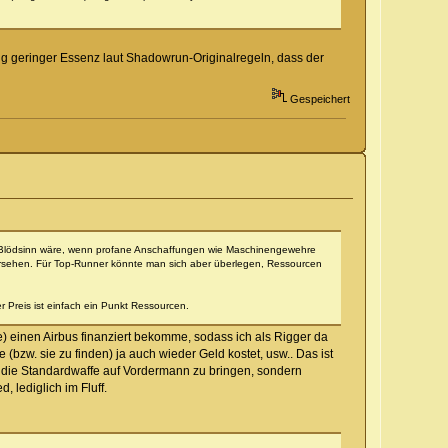
ung geringer Essenz laut Shadowrun-Originalregeln, dass der
Gespeichert
tion Blödsinn wäre, wenn profane Anschaffungen wie Maschinengewehre
rsehen. Für Top-Runner könnte man sich aber überlegen, Ressourcen
r Preis ist einfach ein Punkt Ressourcen.
e) einen Airbus finanziert bekomme, sodass ich als Rigger da
zw. sie zu finden) ja auch wieder Geld kostet, usw.. Das ist
m, die Standardwaffe auf Vordermann zu bringen, sondern
lediglich im Fluff.