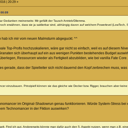
016 | 20:29 »
 00:09
r Gedanken meinerseits: Mir gefällt der Tausch Antrieb/Dilemma.
ch erwähnen, dass sie ja saklierbar sind, abhängig davon auf welchem Powerlevel (LowTech, Sta
eb hab ich mir vom neuen Malmsturm abgeguckt. ^^
nale Top-Profis hochzuskalieren, wäre gar nicht so einfach, weil es auf diesem Ni
anaten sich überhaupt auf ein aus wenigen Punkten bestehendes Budget auswirk
berlegen, Ressourcen wieder als Fertigkeit abzubilden, wie bei vanilla Fate Core.
es gerade, dass der Spielleiter sich nicht dauernd den Kopf zerbrechen muss, was w
cer einzubauen. Prinzipiell können sie das gleiche wie Decker bzw. Rigger, brauchen aber keine
chnomancer im Original-Shadowrun genau funktionieren. Würde System-Stress be
em Technomancer in der Fiktion auswirken?
egelt. Find ich gut. Andererseits könnte man dafür auch den 5. Aspekt nutzen, wenn man z.B. e