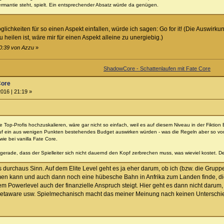
ermantie steht, spielt. Ein entsprechender Absatz würde da genügen.
ichkeiten für so einen Aspekt einfallen, würde ich sagen: Go for it! (Die Auswirk
heilen ist, wäre mir für einen Aspekt alleine zu unergiebig.)
20:39 von Azzu
»
ShadowCore - Schattenlaufen mit Fate Core
Core
016 | 21:19 »
le Top-Profis hochzuskalieren, wäre gar nicht so einfach, weil es auf diesem Niveau in der Fik
uf ein aus wenigen Punkten bestehendes Budget auswirken würden - was die Regeln aber so vo
wie bei vanilla Fate Core.
 gerade, dass der Spielleiter sich nicht dauernd den Kopf zerbrechen muss, was wieviel kostet. De
 durchaus Sinn. Auf dem Elite Level geht es ja eher darum, ob ich (bzw. die Grupp
n kann und auch dann noch eine hübesche Bahn in Anfrika zum Landen finde, die (b
dem Powerlevel auch der finanzielle Anspruch steigt. Hier geht es dann nicht daru
etaware usw. Spielmechanisch macht das meiner Meinung nach keinen Unterschied, 