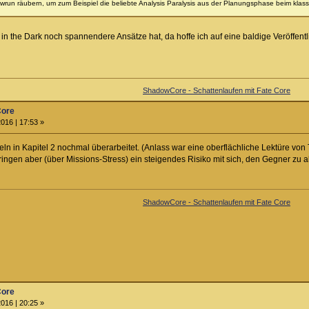
owrun räubern, um zum Beispiel die beliebte Analysis Paralysis aus der Planungsphase beim kl
s in the Dark noch spannendere Ansätze hat, da hoffe ich auf eine baldige Veröffe
ShadowCore - Schattenlaufen mit Fate Core
Core
016 | 17:53 »
ln in Kapitel 2 nochmal überarbeitet. (Anlass war eine oberflächliche Lektüre von
ringen aber (über Missions-Stress) ein steigendes Risiko mit sich, den Gegner zu 
ShadowCore - Schattenlaufen mit Fate Core
Core
016 | 20:25 »