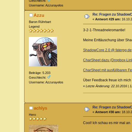
Geschlecht:
Username: Azzurayelos
Re: Fragen zu Shadow
Azzu
«
Antwort #29 am:
16.10.2
Baron Rührbart
Legend
3-2-1-Threadnekromantie!
Meine Enttäuschung über Shad
ShadowCore 2.0 @ faterpg.de
CharSheet dazu (Dropbox-Lin
CharSheet mit ausfüllbaren Fe
Beiträge: 5.203
Geschlecht:
Über Feedback freue ich mich n
Username: Azzurayelos
«
Letzte Änderung: 22.10.2016 | 
Re: Fragen zu Shadow
achlys
«
Antwort #30 am:
18.10.2
Hero
Cool! Ich schau es mir mal an.