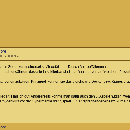
Core
016 | 00:09 »
aar Gedanken meinerseits: Mir gefällt der Tausch Antrieb/Dilemma.
noch erwähnen, dass sie ja saklierbar sind, abhängig davon auf welchem Powerlev
mancer einzubauen. Prinzipiell können sie das gleiche wie Decker bzw. Rigger, bra
rregelt. Find ich gut. Andererseits könnte man dafür auch den 5. Aspekt nutzen, w
m, der kurz vor der Cybermantie steht, spielt. Ein entsprechender Absatz würde 
Core