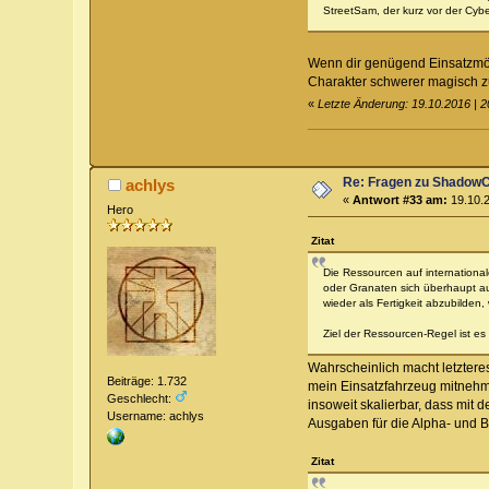
StreetSam, der kurz vor der Cyb
Wenn dir genügend Einsatzmögl
Charakter schwerer magisch zu 
«
Letzte Änderung: 19.10.2016 | 
Re: Fragen zu Shadow
achlys
«
Antwort #33 am:
19.10.2
Hero
Zitat
Die Ressourcen auf internationa
oder Granaten sich überhaupt a
wieder als Fertigkeit abzubilden, 
Ziel der Ressourcen-Regel ist es
Wahrscheinlich macht letzteres
Beiträge: 1.732
mein Einsatzfahrzeug mitnehme
Geschlecht:
insoweit skalierbar, dass mit 
Username: achlys
Ausgaben für die Alpha- und B
Zitat