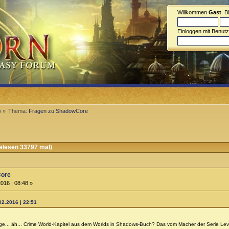
Willkommen
Gast
. B
Einloggen mit Benut
) »
Thema:
Fragen zu ShadowCore
lesen 33797 mal)
Core
016 | 08:48 »
02.2016 | 22:51
ge... äh... Crime World-Kapitel aus dem Worlds in Shadows-Buch? Das vom Macher der Serie Lever