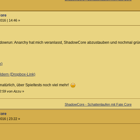
Core
016 | 14:46 »
owrun: Anarchy hat mich veranlasst, ShadowCore abzustauben und nochmal gründl
k)
ldern (Dropbox-Link)
atürlich, über Spieltests noch viel mehr!
12:59 von Azzu
»
ShadowCore - Schattenlaufen mit Fate Core
Core
016 | 23:22 »