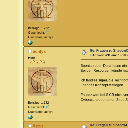
Beiträge: 1.732
Geschlecht:
Username: achlys
Re: Fragen zu Shadow
achlys
«
Antwort #31 am:
19.10.2
Hero
Spontan beim Durchlesen ein p
Bei den Resourcen könnte man 
Ich fänd es super, die Techno
über das Konzept festlegen.
Essenz wird bei S:CR nicht ve
Cyberware oder einen StreetSa
Beiträge: 1.732
Geschlecht:
Username: achlys
Re: Fragen zu Shadow
Azzu