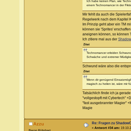
Ich habe keinen Plan, wie Tech
einem Technomancer in der Fikt
Mir fehlt da auch die Spieler
Regelwerk nach dem Kapitel 
Im Prinzip geht aber ein TM m
können sie 'Sprites' erschaffe
aneignen können, so können
Ich zitiere mal aus der
Shadow
Zitat
Technomancer erleiden Schwund, 
Schwäche und extremer Müdigkeit
Schwund wäre also die entsp
Zitat
Wenn dir genügend Einsatzmöglich
magisch zu heilen ist, wäre mir f
Tatsächlich finde ich ja gerad
"vollgestopft mit Cybertech" 
"fast ausgebrannter Magier" +
Magie
Re: Fragen zu Shadow
Azzu
«
Antwort #34 am:
19.10.2
Baron Rührbart