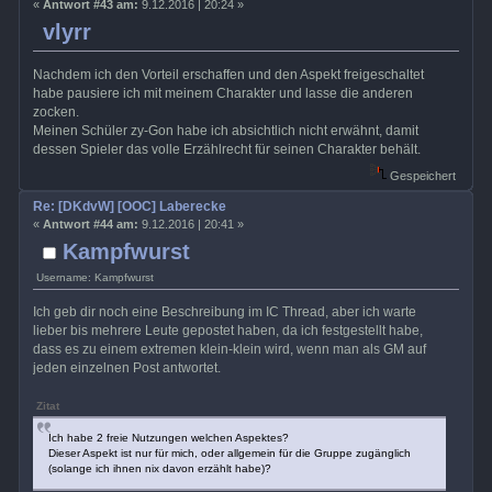
«
Antwort #43 am:
9.12.2016 | 20:24 »
vlyrr
Nachdem ich den Vorteil erschaffen und den Aspekt freigeschaltet
habe pausiere ich mit meinem Charakter und lasse die anderen
zocken.
Meinen Schüler zy-Gon habe ich absichtlich nicht erwähnt, damit
dessen Spieler das volle Erzählrecht für seinen Charakter behält.
Gespeichert
Re: [DKdvW] [OOC] Laberecke
«
Antwort #44 am:
9.12.2016 | 20:41 »
Kampfwurst
Username: Kampfwurst
Ich geb dir noch eine Beschreibung im IC Thread, aber ich warte
lieber bis mehrere Leute gepostet haben, da ich festgestellt habe,
dass es zu einem extremen klein-klein wird, wenn man als GM auf
jeden einzelnen Post antwortet.
Zitat
Ich habe 2 freie Nutzungen welchen Aspektes?
Dieser Aspekt ist nur für mich, oder allgemein für die Gruppe zugänglich
(solange ich ihnen nix davon erzählt habe)?