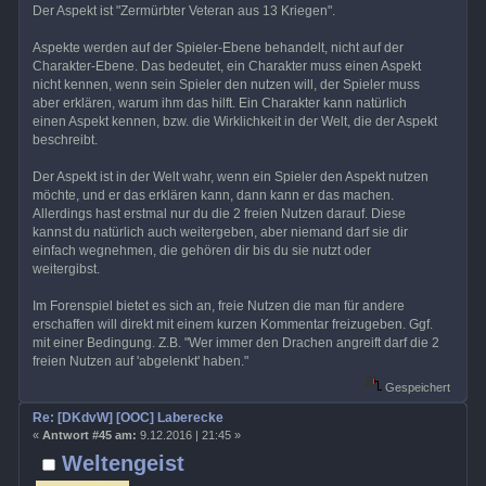
Der Aspekt ist "Zermürbter Veteran aus 13 Kriegen".
Aspekte werden auf der Spieler-Ebene behandelt, nicht auf der
Charakter-Ebene. Das bedeutet, ein Charakter muss einen Aspekt
nicht kennen, wenn sein Spieler den nutzen will, der Spieler muss
aber erklären, warum ihm das hilft. Ein Charakter kann natürlich
einen Aspekt kennen, bzw. die Wirklichkeit in der Welt, die der Aspekt
beschreibt.
Der Aspekt ist in der Welt wahr, wenn ein Spieler den Aspekt nutzen
möchte, und er das erklären kann, dann kann er das machen.
Allerdings hast erstmal nur du die 2 freien Nutzen darauf. Diese
kannst du natürlich auch weitergeben, aber niemand darf sie dir
einfach wegnehmen, die gehören dir bis du sie nutzt oder
weitergibst.
Im Forenspiel bietet es sich an, freie Nutzen die man für andere
erschaffen will direkt mit einem kurzen Kommentar freizugeben. Ggf.
mit einer Bedingung. Z.B. "Wer immer den Drachen angreift darf die 2
freien Nutzen auf 'abgelenkt' haben."
Gespeichert
Re: [DKdvW] [OOC] Laberecke
«
Antwort #45 am:
9.12.2016 | 21:45 »
Weltengeist