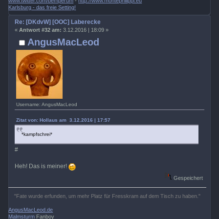
www.twitter.com/bemperum
-
http://www.montephilippi.eu
Karlsburg - das freie Setting!
Re: [DKdvW] [OOC] Laberecke
«
Antwort #32 am:
3.12.2016 | 18:09 »
AngusMacLeod
Username: AngusMacLeod
Zitat von: Hollaus am 3.12.2016 | 17:57
*kampfschrei*
#
Heh! Das is meiner!
Gespeichert
"Fate wurde erfunden, um mehr Platz für Fresskram auf dem Tisch zu haben."
AngusMacLeod.de
Malmsturm
Fanboy