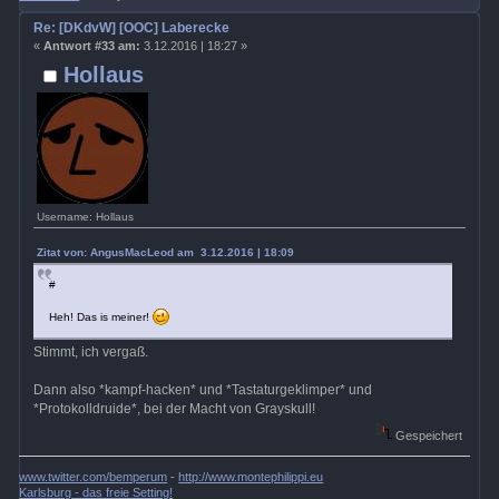
Re: [DKdvW] [OOC] Laberecke
«
Antwort #33 am:
3.12.2016 | 18:27 »
Hollaus
Username: Hollaus
Zitat von: AngusMacLeod am 3.12.2016 | 18:09
#
Heh! Das is meiner!
Stimmt, ich vergaß.
Dann also *kampf-hacken* und *Tastaturgeklimper* und
*Protokolldruide*, bei der Macht von Grayskull!
Gespeichert
www.twitter.com/bemperum
-
http://www.montephilippi.eu
Karlsburg - das freie Setting!