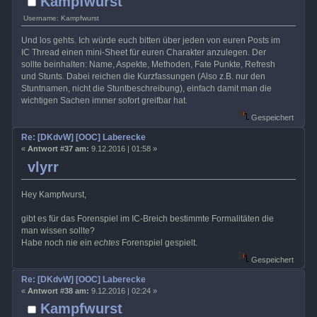
Kampfwurst
Username: Kampfwurst
Und los gehts. Ich würde euch bitten über jeden von euren Posts im
IC Thread einen mini-Sheet für euren Charakter anzulegen. Der
sollte beinhalten: Name, Aspekte, Methoden, Fate Punkte, Refresh
und Stunts. Dabei reichen die Kurzfassungen (Also z.B. nur den
Stuntnamen, nicht die Stuntbeschreibung), einfach damit man die
wichtigen Sachen immer sofort greifbar hat.
Gespeichert
Re: [DKdvW] [OOC] Laberecke
«
Antwort #37 am:
9.12.2016 | 01:58 »
vlyrr
Hey Kampfwurst,
gibt es für das Forenspiel im IC-Breich bestimmte Formalitäten die
man wissen sollte?
Habe noch nie ein
echtes
Forenspiel gespielt.
Gespeichert
Re: [DKdvW] [OOC] Laberecke
«
Antwort #38 am:
9.12.2016 | 02:24 »
Kampfwurst