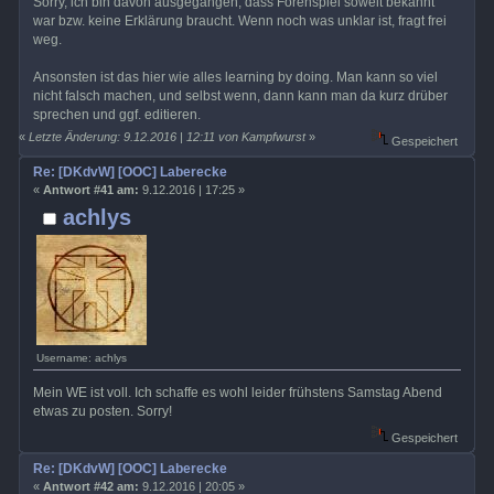
Sorry, ich bin davon ausgegangen, dass Forenspiel soweit bekannt
war bzw. keine Erklärung braucht. Wenn noch was unklar ist, fragt frei
weg.
Ansonsten ist das hier wie alles learning by doing. Man kann so viel
nicht falsch machen, und selbst wenn, dann kann man da kurz drüber
sprechen und ggf. editieren.
«
Letzte Änderung: 9.12.2016 | 12:11 von Kampfwurst
»
Gespeichert
Re: [DKdvW] [OOC] Laberecke
«
Antwort #41 am:
9.12.2016 | 17:25 »
achlys
Username: achlys
Mein WE ist voll. Ich schaffe es wohl leider frühstens Samstag Abend
etwas zu posten. Sorry!
Gespeichert
Re: [DKdvW] [OOC] Laberecke
«
Antwort #42 am:
9.12.2016 | 20:05 »