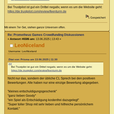
Bei Trustpilot ist gut ein Drittel negativ, wenn es um die Website geht:
https://de.trustpilot.com/review/feenturm.de
Gespeichert
Mit einem 7er-Set, stehen ganze Universen offen.
Re: Prometheus Games Crowdfunding Diskussionen
«
Antwort #6586 am:
13.06.2025 | 13:43 »
LeoNiceland
Username: LeoNiceland
Zitat von: Prisma am 13.06.2025 | 11:30
Bei Trustpilot ist gut ein Drittel negativ, wenn es um die Website geht:
https://de.trustpilot.com/review/feenturm.de
Nicht nur das, sondern der übliche CL Sprech bei den positiven
Bewertungen. Alle haben nur eine einzige Bewertung abgegeben.
"kleines entschuldigungsgeschenk"
"ganz lieben Goody"
"ein Spiel als Entschädigung kostenfrei dazugelegt"
"Super toller Shop mit sehr lieben und hilfreiche persönlichem
Kontakt."