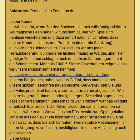
wisst ihr ja bestimmt:-)
Antwort von Prome... ähh Feenturm.de
Lieber Kunde,
es wäre schön, wenn Sie den Sachverhalt auch vollständig schildern.
Als magische Feen haben wir uns dem Zauber von Spiel und
Fantasie verschrieben und dazu gehört natürlich vor allem, dass
unsere Kunden mit unseren Produkten (immerhin Spielzeug)
glücklich und zufrieden sind. Dazu stellen wir uns jeder
Herausforderung, durchqueren finstere magische Wälder, überlisten
garstige Trolle und schlagen auch dem bösen Zauberer gerne mal
ein Schnippchen. Mehr als 1000 5-Sterne-Bewertungen zeigen, dass
wir unsere Mission sehr ernst nehmen:
https://www.trustami.com/erfahrung/feenturm-de-bewertung
In Ihrem Fall jedoch, haben wir das Gefühl, dass man uns über
unsere spitzen Feenohren hauen möchte. Der Artikel, den Sie uns
auf Fotos präsentiert haben, wurde von uns so nie abgeschickt. Wie
unsere Lageraufnahmen eindeutig belegen. Sie selbst sagen auch,
dass der Versandkarton unbeschädigt war. Trotzdem war das Produkt
angeblich total zerstört. Der Adventskalender sah ein bisschen so
aus, als wäre er den Werwölfen vom Düsterwald zum Opfer gefallen.
Wir sind als Feen zwar ein bisschen naiv, aber nicht sooo naiv. Und
die Tatsache, dass Sie sich bemühen zwei negative Rezensionen für
einen Vorgang zu verfassen, bestätigt uns in unsere Auffassung auch
ein bisschen.
Liebe Grüße