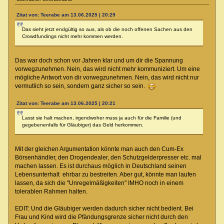
Zitat von: Teerabe am 13.06.2025 | 20:29
Das sieht jetzt endgültig so aus, als ob die noch offenen Sachen aus den
Crowdfundings nicht mehr kommen werden.
Das war doch schon vor Jahren klar und um dir die Spannung
vorwegzunehmen. Nein, das wird nicht mehr kommuniziert. Um eine
mögliche Antwort von dir vorwegzunehmen. Nein, das wird nicht nur
vermutlich so sein, sondern ganz sicher so sein.
Zitat von: Teerabe am 13.06.2025 | 20:21
Lasst sie halt machen, irgendwoher muss ja auch für die Familie (und
gegebenenfalls für Gläubiger) das Geld herkommen.
Mit der gleichen Argumentation könnte man auch den Cum-Ex
Börsenhändler, den Drogendealer, den Schutzgelderpresser etc. mal
machen lassen. Es ist durchaus möglich in Deutschland seinen
Lebensunterhalt ehrbar zu bestreiten. Aber gut, könnte man laufen
lassen, da sich die "Unregelmäßigkeiten" IMHO noch in einem
tolerablen Rahmen halten.
EDIT: Und die Gläubiger werden dadurch sicher nicht bedient. Bei
Frau und Kind wird die Pfändungsgrenze sicher nicht durch den