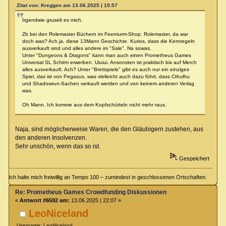
Zitat von: Kreggen am 13.06.2025 | 15:57
Irgendwie gruselt es mich.
Zb bei den Rolemaster Büchern im Feenturm-Shop. Rolemaster, da war
doch was? Ach ja, diese 13Mann Geschichte. Kurios, dass die Kernregeln
ausverkauft sind und alles andere im "Sale". Na sowas.
Unter "Dungeons & Dragons" kann man auch einen Prometheus Games
Universal SL Schirm erwerben. Uiuiui. Ansonsten ist praktisch bis auf Merch
alles ausverkauft. Ach? Unter "Brettspiele" gibt es auch nur ein einziges
Spiel, das ist von Pegasus, was vielleicht auch dazu führt, dass Cthulhu
und Shadowrun-Sachen verkauft werden und von keinem anderen Verlag
was.
Oh Mann. Ich komme aus dem Kopfschütteln nicht mehr raus.
Naja, sind möglicherweise Waren, die den Gläubigern zustehen, aus
den anderen Insolvenzen.
Sehr unschön, wenn das so ist.
Gespeichert
Ich halte mich freiwillig an Tempo 100 – zumindest in geschlossenen Ortschaften.
Re: Prometheus Games Crowdfunding Diskussionen
«
Antwort #6592 am:
13.06.2025 | 22:07 »
LeoNiceland
Username: LeoNiceland