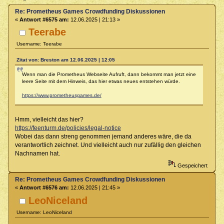
Re: Prometheus Games Crowdfunding Diskussionen
«
Antwort #6575 am:
12.06.2025 | 21:13 »
Teerabe
Username: Teerabe
Zitat von: Breston am 12.06.2025 | 12:05
Wenn man die Prometheus Webseite Aufruft, dann bekommt man jetzt eine
leere Seite mit dem Hinweis, das hier etwas neues entstehen würde.
https://www.prometheusgames.de/
Hmm, vielleicht das hier?
https://feenturm.de/policies/legal-notice
Wobei das dann streng genommen jemand anderes wäre, die da
verantwortlich zeichnet. Und vielleicht auch nur zufällig den gleichen
Nachnamen hat.
Gespeichert
Re: Prometheus Games Crowdfunding Diskussionen
«
Antwort #6576 am:
12.06.2025 | 21:45 »
LeoNiceland
Username: LeoNiceland