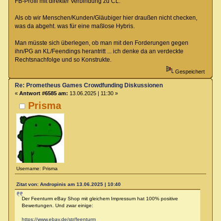
FB-Profil mit direkter Verbindung zu CL.
Als ob wir Menschen/Kunden/Gläubiger hier draußen nicht checken,
was da abgeht. was für eine maßlose Hybris.
Man müsste sich überlegen, ob man mit den Forderungen gegen
ihn/PG an KL/Feendings herantritt ... ich denke da an verdeckte
Rechtsnachfolge und so Konstrukte.
Gespeichert
Re: Prometheus Games Crowdfunding Diskussionen
«
Antwort #6585 am:
13.06.2025 | 11:30 »
Prisma
Username: Prisma
Zitat von: Andropinis am 13.06.2025 | 10:40
Der Feenturm eBay Shop mit gleichem Impressum hat 100% positive
Bewertungen. Und zwar einige:
https://www.ebay.de/str/feenturm