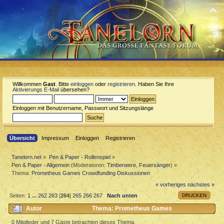
Willkommen
Gast
. Bitte
einloggen
oder
registrieren
. Haben Sie Ihre
Aktivierungs E-Mail
übersehen?
Einloggen mit Benutzername, Passwort und Sitzungslänge
Übersicht
Impressum
Einloggen
Registrieren
Tanelorn.net
»
Pen & Paper - Rollenspiel
»
Pen & Paper - Allgemein
(Moderatoren:
Timberwere
,
Feuersänger
) »
Thema:
Prometheus Games Crowdfunding Diskussionen
« vorheriges
nächstes »
DRUCKEN
Seiten:
1
...
262
263
[
264
]
265
266
267
Nach unten
Autor
Thema: Prometheus Games
Crowdfunding Diskussionen (Gelesen 1247205 mal)
0 Mitglieder und 7 Gäste betrachten dieses Thema.