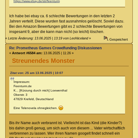
https://www.ebay.de/str/feenturm
Ich habe bei ebay ca. 6 schlechte Bewertungen in den letzten 2
Jahren verteilt. Diese wurden fast ausnahmlos gelöscht. Soviel dazu.
Bei den Amazon Bewertungen gibt es 2 schlechte Bewertungen von
insgesamt 9, aber die kann man nicht (so leicht) löschen.
«
Letzte Änderung: 13.06.2025 | 13:19 von LeoNiceland
»
Gespeichert
Re: Prometheus Games Crowdfunding Diskussionen
«
Antwort #6584 am:
13.06.2025 | 11:26 »
Streunendes Monster
Zitat von: JS am 13.06.2025 | 10:07
Impressum:
Feenturm.de
K... [Kürzung durch mich] Loewenthal
Oberstr. 3
47829 Krefeld, Deutschland
Eine Telenovela ohnegleichen.
Bis ihr Name auch verbrannt ist. Vielleicht ist das Kind (die Kinder?)
bis dahin groß genug, um sich auch von diesem ... Vater wirtschaftlich
verbrennen zu lassen. Wer ihren Namen googelt findet schnell ein