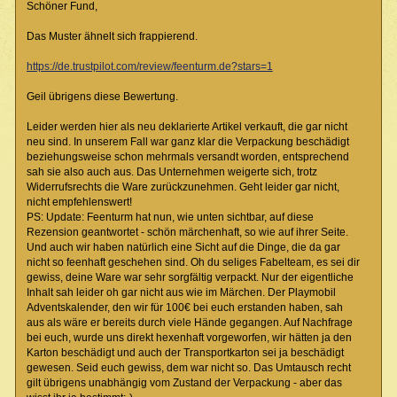
Schöner Fund,
Das Muster ähnelt sich frappierend.
https://de.trustpilot.com/review/feenturm.de?stars=1
Geil übrigens diese Bewertung.
Leider werden hier als neu deklarierte Artikel verkauft, die gar nicht
neu sind. In unserem Fall war ganz klar die Verpackung beschädigt
beziehungsweise schon mehrmals versandt worden, entsprechend
sah sie also auch aus. Das Unternehmen weigerte sich, trotz
Widerrufsrechts die Ware zurückzunehmen. Geht leider gar nicht,
nicht empfehlenswert!
PS: Update: Feenturm hat nun, wie unten sichtbar, auf diese
Rezension geantwortet - schön märchenhaft, so wie auf ihrer Seite.
Und auch wir haben natürlich eine Sicht auf die Dinge, die da gar
nicht so feenhaft geschehen sind. Oh du seliges Fabelteam, es sei dir
gewiss, deine Ware war sehr sorgfältig verpackt. Nur der eigentliche
Inhalt sah leider oh gar nicht aus wie im Märchen. Der Playmobil
Adventskalender, den wir für 100€ bei euch erstanden haben, sah
aus als wäre er bereits durch viele Hände gegangen. Auf Nachfrage
bei euch, wurde uns direkt hexenhaft vorgeworfen, wir hätten ja den
Karton beschädigt und auch der Transportkarton sei ja beschädigt
gewesen. Seid euch gewiss, dem war nicht so. Das Umtausch recht
gilt übrigens unabhängig vom Zustand der Verpackung - aber das