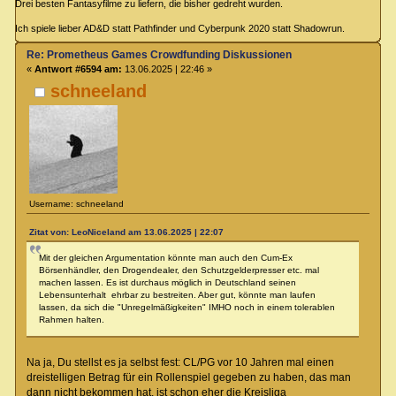
Drei besten Fantasyfilme zu liefern, die bisher gedreht wurden.
Ich spiele lieber AD&D statt Pathfinder und Cyberpunk 2020 statt Shadowrun.
Re: Prometheus Games Crowdfunding Diskussionen
«
Antwort #6594 am:
13.06.2025 | 22:46 »
schneeland
Username: schneeland
Zitat von: LeoNiceland am 13.06.2025 | 22:07
Mit der gleichen Argumentation könnte man auch den Cum-Ex
Börsenhändler, den Drogendealer, den Schutzgelderpresser etc. mal
machen lassen. Es ist durchaus möglich in Deutschland seinen
Lebensunterhalt ehrbar zu bestreiten. Aber gut, könnte man laufen
lassen, da sich die "Unregelmäßigkeiten" IMHO noch in einem tolerablen
Rahmen halten.
Na ja, Du stellst es ja selbst fest: CL/PG vor 10 Jahren mal einen
dreistelligen Betrag für ein Rollenspiel gegeben zu haben, das man
dann nicht bekommen hat, ist schon eher die Kreisliga