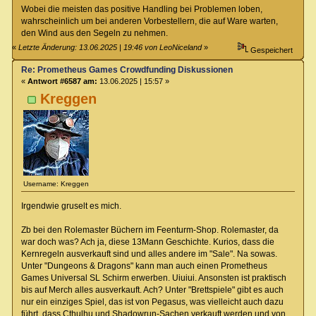
Wobei die meisten das positive Handling bei Problemen loben,
wahrscheinlich um bei anderen Vorbestellern, die auf Ware warten,
den Wind aus den Segeln zu nehmen.
«
Letzte Änderung: 13.06.2025 | 19:46 von LeoNiceland
»
Gespeichert
Re: Prometheus Games Crowdfunding Diskussionen
«
Antwort #6587 am:
13.06.2025 | 15:57 »
Kreggen
Username: Kreggen
Irgendwie gruselt es mich.
Zb bei den Rolemaster Büchern im Feenturm-Shop. Rolemaster, da
war doch was? Ach ja, diese 13Mann Geschichte. Kurios, dass die
Kernregeln ausverkauft sind und alles andere im "Sale". Na sowas.
Unter "Dungeons & Dragons" kann man auch einen Prometheus
Games Universal SL Schirm erwerben. Uiuiui. Ansonsten ist praktisch
bis auf Merch alles ausverkauft. Ach? Unter "Brettspiele" gibt es auch
nur ein einziges Spiel, das ist von Pegasus, was vielleicht auch dazu
führt, dass Cthulhu und Shadowrun-Sachen verkauft werden und von