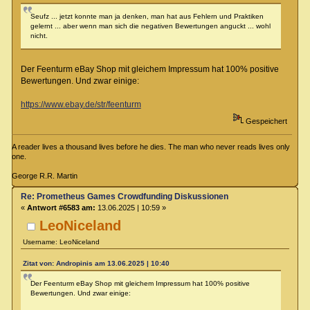
Seufz ... jetzt konnte man ja denken, man hat aus Fehlern und Praktiken
gelernt ... aber wenn man sich die negativen Bewertungen anguckt ... wohl
nicht.
Der Feenturm eBay Shop mit gleichem Impressum hat 100% positive
Bewertungen. Und zwar einige:
https://www.ebay.de/str/feenturm
Gespeichert
A reader lives a thousand lives before he dies. The man who never reads lives only
one.
George R.R. Martin
Re: Prometheus Games Crowdfunding Diskussionen
«
Antwort #6583 am:
13.06.2025 | 10:59 »
LeoNiceland
Username: LeoNiceland
Zitat von: Andropinis am 13.06.2025 | 10:40
Der Feenturm eBay Shop mit gleichem Impressum hat 100% positive
Bewertungen. Und zwar einige: