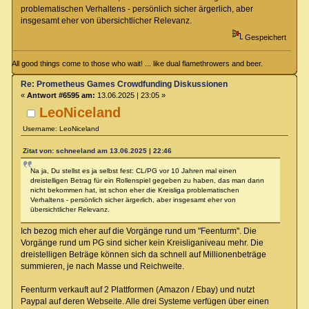
problematischen Verhaltens - persönlich sicher ärgerlich, aber
insgesamt eher von übersichtlicher Relevanz.
Gespeichert
All good things come to those who wait! ... like dual flamethrowers and beer.
Re: Prometheus Games Crowdfunding Diskussionen
«
Antwort #6595 am:
13.06.2025 | 23:05 »
LeoNiceland
Username: LeoNiceland
Zitat von: schneeland am 13.06.2025 | 22:46
Na ja, Du stellst es ja selbst fest: CL/PG vor 10 Jahren mal einen
dreistelligen Betrag für ein Rollenspiel gegeben zu haben, das man dann
nicht bekommen hat, ist schon eher die Kreisliga problematischen
Verhaltens - persönlich sicher ärgerlich, aber insgesamt eher von
übersichtlicher Relevanz.
Ich bezog mich eher auf die Vorgänge rund um "Feenturm". Die
Vorgänge rund um PG sind sicher kein Kreisliganiveau mehr. Die
dreistelligen Beträge können sich da schnell auf Millionenbeträge
summieren, je nach Masse und Reichweite.
Feenturm verkauft auf 2 Plattformen (Amazon / Ebay) und nutzt
Paypal auf deren Webseite. Alle drei Systeme verfügen über einen