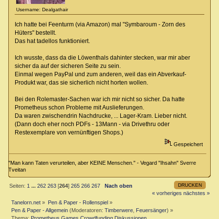
Username: Dealgathair
Ich hatte bei Feenturm (via Amazon) mal "Symbaroum - Zorn des
Hüters" bestellt.
Das hat tadellos funktioniert.
Ich wusste, dass da die Löwenthals dahinter stecken, war mir aber
sicher da auf der sicheren Seite zu sein.
Einmal wegen PayPal und zum anderen, weil das ein Abverkauf-
Produkt war, das sie sicherlich nicht horten wollen.
Bei den Rolemaster-Sachen war ich mir nicht so sicher. Da hatte
Prometheus schon Probleme mit Auslieferungen.
Da waren zwischendrin Nachdrucke, ... Lager-Kram. Lieber nicht.
(Dann doch eher noch PDFs - 13Mann - via Drivethru oder
Restexemplare von vernünftigen Shops.)
Gespeichert
"Man kann Taten verurteilen, aber KEINE Menschen." - Vegard "Ihsahn" Sverre
Tveitan
DRUCKEN
Seiten:
1
...
262
263
[
264
]
265
266
267
Nach oben
« vorheriges
nächstes »
Tanelorn.net
»
Pen & Paper - Rollenspiel
»
Pen & Paper - Allgemein
(Moderatoren:
Timberwere
,
Feuersänger
) »
Thema:
Prometheus Games Crowdfunding Diskussionen