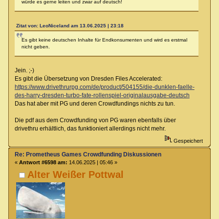
würde es gerne leiten und zwar auf deutsch!
Zitat von: LeoNiceland am 13.06.2025 | 23:18
Es gibt keine deutschen Inhalte für Endkonsumenten und wird es erstmal
nicht geben.
Jein. ;-)
Es gibt die Übersetzung von Dresden Files Accelerated:
https://www.drivethrurpg.com/de/product/504155/die-dunklen-faelle-
des-harry-dresden-turbo-fate-rollenspiel-originalausgabe-deutsch
Das hat aber mit PG und deren Crowdfundings nichts zu tun.
Die pdf aus dem Crowdfunding von PG waren ebenfalls über
drivethru erhältlich, das funktioniert allerdings nicht mehr.
Gespeichert
Re: Prometheus Games Crowdfunding Diskussionen
«
Antwort #6598 am:
14.06.2025 | 05:46 »
Alter Weißer Pottwal