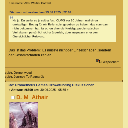
Username: Alter Weißer Pottwal
Zitat von: schneeland am 13.06.2025 | 22:46
Na ja, Du stellst es ja selbst fest: CL/PG vor 10 Jahren mal einen
dreistelligen Betrag für ein Rollenspiel gegeben zu haben, das man dann
nicht bekommen hat, ist schon eher die Kreisliga problematischen
Verhaltens - persönlich sicher ärgerlich, aber insgesamt eher von
übersichtlicher Relevanz.
Das ist das Problem: Es müsste nicht der Einzelschaden, sondern
der Gesamtschaden zählen.
Gespeichert
spielt: Dolmenwood
spielt: Journey To Ragnarök
Re: Prometheus Games Crowdfunding Diskussionen
«
Antwort #6599 am:
30.06.2025 | 05:55 »
D. M_Athair