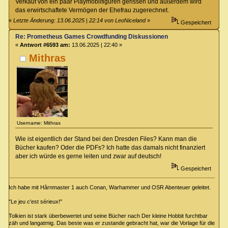
Verkauf von ein paar Playmobilfiguren gerissen und außerdem wird
das erwirtschaftete Vermögen der Ehefrau zugerechnet.
«
Letzte Änderung: 13.06.2025 | 22:14 von LeoNiceland
»
Gespeichert
Re: Prometheus Games Crowdfunding Diskussionen
«
Antwort #6593 am:
13.06.2025 | 22:40 »
Mithras
Username: Mithras
Wie ist eigentlich der Stand bei den Dresden Files? Kann man die
Bücher kaufen? Oder die PDFs? Ich hatte das damals nicht finanziert
aber ich würde es gerne leiten und zwar auf deutsch!
Gespeichert
Ich habe mit Hârnmaster 1 auch Conan, Warhammer und OSR Abenteuer geleitet.
"Le jeu c'est sérieux!"
Tolkien ist stark überbewertet und seine Bücher nach Der kleine Hobbit furchtbar
zäh und langatmig. Das beste was er zustande gebracht hat, war die Vorlage für die