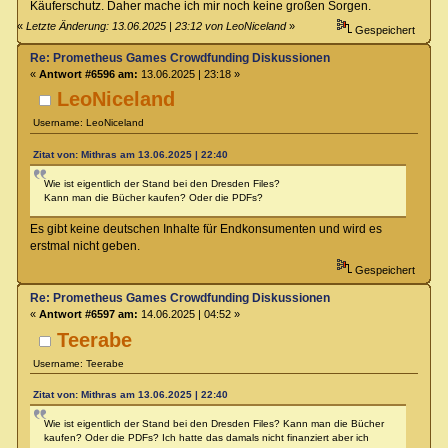
Käuferschutz. Daher mache ich mir noch keine großen Sorgen.
«
Letzte Änderung: 13.06.2025 | 23:12 von LeoNiceland
»
Gespeichert
Re: Prometheus Games Crowdfunding Diskussionen
«
Antwort #6596 am:
13.06.2025 | 23:18 »
LeoNiceland
Username: LeoNiceland
Zitat von: Mithras am 13.06.2025 | 22:40
Wie ist eigentlich der Stand bei den Dresden Files?
Kann man die Bücher kaufen? Oder die PDFs?
Es gibt keine deutschen Inhalte für Endkonsumenten und wird es
erstmal nicht geben.
Gespeichert
Re: Prometheus Games Crowdfunding Diskussionen
«
Antwort #6597 am:
14.06.2025 | 04:52 »
Teerabe
Username: Teerabe
Zitat von: Mithras am 13.06.2025 | 22:40
Wie ist eigentlich der Stand bei den Dresden Files? Kann man die Bücher
kaufen? Oder die PDFs? Ich hatte das damals nicht finanziert aber ich