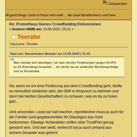
Gespeichert
All good things come to those who wait! ... like dual flamethrowers and beer.
Re: Prometheus Games Crowdfunding Diskussionen
«
Antwort #6589 am:
13.06.2025 | 20:21 »
Teerabe
Username: Teerabe
Zitat von: Streunendes Monster am 13.06.2025 | 11:26
Man müsste sich überlegen, ob man mit den Forderungen gegen ihn/PG
an KL/Feendings herantritt ... ich denke da an verdeckte Rechtsnachfolge
und so Konstrukte.
Na, wenn es um eine Forderung aus dem Crowdfunding geht, dürfte
es vermutlich einfacher sein, die GbR in Anspruch zu nehmen und
dann bei beiden Gesellschaftern zu schauen, was es da zu holen
gibt...
Und ansonsten: Lasst sie halt machen, irgendwoher muss ja auch für
die Familie (und gegebenenfalls für Gläubiger) das Geld
herkommen. Etwaige Vorbesteller sollten über TrustPilot genug
gewarnt sein. Und wer weiß, vielleicht hat ja auch jemand aus
seinem Desaster was gelernt.