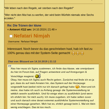
"Wir leben nach den Regeln, wir sterben nach den Regeln!"
"Wer nicht den Mut hat zu werfen, der wird beim Würfeln niemals eine Sechs
erzielen."
Re: Die Tränen der Idune
«
Antwort #112 am:
14.10.2019 | 21:48 »
Nefatari Nimjah
Username: Nefatari Nimjah
Interessant. Noch bevor du das geschrieben hast, hab ich fast zu
100% genau das mit der System-Seite gemacht
Zitat von: Blizzard am 14.10.2019 | 21:12
Also hier muss ich Sgirra zustimmen, ich finde das klasse, wie omnipräsent
du hier im Forum bist, auf Fragen antwortest und auf Anregungen &
Vorschläge reagierst.
Okay, hier muss ich Sgirra auch Recht geben. Zunächst mal finde ich es ja
gut, dass du auf mein Anraten hin, das System auf der Homepage
vorgestellt hast (wobei nicht nur ich danach gefragt habe
). Aber-und ich
meine, das habe ich auch zu Anfang gesagt- die Systemvorstellung ist
wirklich seeehr ausführlich. Und für einige eben zu ausführlich (und wenn
ich ehrlich bin: für mich auch). Ich muss zugeben, ich habe selten zuvor
und auch danach eine derart extremst ausführliche Systemvorstellung auf
einer Homepage gesehen. Mich hat es, ehrlich gesagt beim 1. Mal ein klein
wenig erschlagen. Das ist too much.