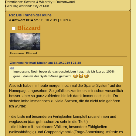
Demnächst: Swords & Wizardry • Dolmenwood
Geduldig wartend: City of Mist
Re: Die Tränen der Idune
«
Antwort #114 am:
15.10.2019 | 10:09 »
Blizzard
Username: Blizzard
Zitat von: Nefatari Nimjah am 14.10.2019 | 21:48
Interessant. Noch bevor du das geschrieben hast, hab ich fast zu 100%
genau das mit der System-Seite gemacht
Also ich habe mir heute morgen nochmal die Sparte 'System' auf der
Homepage angesehen. So gefällt es zumindest mir schon wesentlich
besser- aber so ganz zufrieden bin ich damit immer noch nicht. Da
stehen imho immer noch zu viele Sachen, die da nicht rein gehören.
Ich würde:
- die Liste mit besonderen Fertigkeiten komplett rausnehmen und
weglassen (das geht schon zu sehr in die Tiefe)
- die Listen mit : spielbaren Völkern, besondere Fähigkeiten
(volksabhängig) und Gruppendynamik (Frage/Anmerkung: müsste es