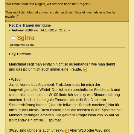
"Wir leben nach den Regeln, wir sterben nach den Regeln!"
"Wer nicht den Mut hat zu werfen, der wird beim Würfeln niemals eine Sechs
erzielen."
Re: Die Tränen der Idune
«
Antwort #109 am:
14.10.2019 | 21:23 »
Sgirra
Username: Sgirra
Hey, Blizzard!
Manchmal liegt man einfach nicht so auseinander, wie man denkt
und das ist für mich auch immer eine Freude.
• W100
Ja, ich kenne das Argument. Trotzdem ist es für mich der
langweiligste aller Würfel. Das ist mein persönlicher Geschmack und
sicher nicht rational, nur W100 finde ich so sexy wie Steuererklärung
machen. Und ich habe gute Freunde, die echt Spaß an ihrer
Steuererklärung haben. (Und sie teilweise für mich machen.) Nur für
mich ist das nichts. Dazu kommt, dass die meisten W100-Systeme mit
Mirkosteigerungen arbeiten. Die gefühlte Progression von 55 auf 58
ist irgendwie nicht so … spürbar.
3W20 sind übrigens auch unsexy.
Aber W10 oder W20 sind