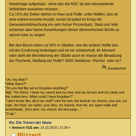
Niederlage aufgebaut - ohne das die NSC da wie inkompetente
Vollidioten aussehen müssen.
Ca 15% der Delier stehen in Heer und Flotte unter Waffen, das ist
eine extrem enorme Anzahl, soviel ist selbst im Krieg mit
Generalmobilmachung ein sehr hoher Prozentsatz, Staat und Volk
scheinen aber keine Auswirkungen dieser ökonomischen Bürde zu
spüren bzw zu zeigen
Bei den Boron leben ca 50% in Städten, wie die andere Hälfte das
mit der Ernährung hinkriegen soll ist mir schleierhaft, äh Moment
oder stellt die Bevölkerung der Städte auch en masse die Besatzung
der Fischerei, Walfang etc Flotte? 5000 Seefahrer -Fischer oder so?
Gespeichert
“Uh, hey Bob?”
“What Steve?”
“Do you feel like we’ve forgotten anything?”
Sigh. “No Steve. I have my sword and my bow, and my arrows and my cloak and
this hobbit here. What could I have forgotten?”
“I don’t know, like, all of our stuff? Like the tent, the bedroll, my shovel, your pot, our
cups, the food, our water, your dice, my basket, that net, our spare nails and
arrowheads, Jim’s pick, my shovel, the tent-pegs…”
“Crap.”
Re: Die Tränen der Idune
«
Antwort #111 am:
14.10.2019 | 21:38 »
Blizzard