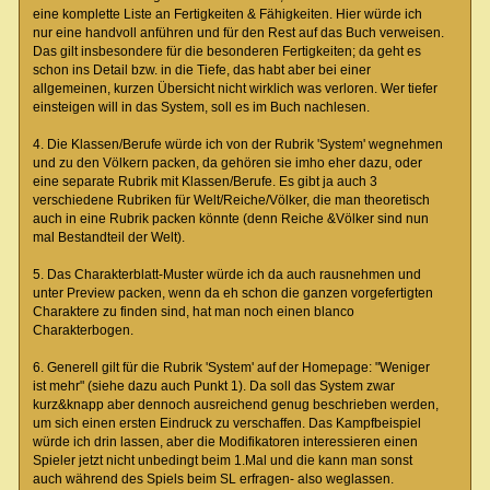
eine komplette Liste an Fertigkeiten & Fähigkeiten. Hier würde ich
nur eine handvoll anführen und für den Rest auf das Buch verweisen.
Das gilt insbesondere für die besonderen Fertigkeiten; da geht es
schon ins Detail bzw. in die Tiefe, das habt aber bei einer
allgemeinen, kurzen Übersicht nicht wirklich was verloren. Wer tiefer
einsteigen will in das System, soll es im Buch nachlesen.
4. Die Klassen/Berufe würde ich von der Rubrik 'System' wegnehmen
und zu den Völkern packen, da gehören sie imho eher dazu, oder
eine separate Rubrik mit Klassen/Berufe. Es gibt ja auch 3
verschiedene Rubriken für Welt/Reiche/Völker, die man theoretisch
auch in eine Rubrik packen könnte (denn Reiche &Völker sind nun
mal Bestandteil der Welt).
5. Das Charakterblatt-Muster würde ich da auch rausnehmen und
unter Preview packen, wenn da eh schon die ganzen vorgefertigten
Charaktere zu finden sind, hat man noch einen blanco
Charakterbogen.
6. Generell gilt für die Rubrik 'System' auf der Homepage: "Weniger
ist mehr" (siehe dazu auch Punkt 1). Da soll das System zwar
kurz&knapp aber dennoch ausreichend genug beschrieben werden,
um sich einen ersten Eindruck zu verschaffen. Das Kampfbeispiel
würde ich drin lassen, aber die Modifikatoren interessieren einen
Spieler jetzt nicht unbedingt beim 1.Mal und die kann man sonst
auch während des Spiels beim SL erfragen- also weglassen.