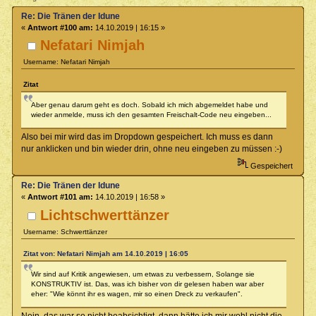
Re: Die Tränen der Idune
«
Antwort #100 am:
14.10.2019 | 16:15 »
Nefatari Nimjah
Username: Nefatari Nimjah
Zitat
Aber genau darum geht es doch. Sobald ich mich abgemeldet habe und
wieder anmelde, muss ich den gesamten Freischalt-Code neu eingeben...
Also bei mir wird das im Dropdown gespeichert. Ich muss es dann
nur anklicken und bin wieder drin, ohne neu eingeben zu müssen :-)
Gespeichert
Re: Die Tränen der Idune
«
Antwort #101 am:
14.10.2019 | 16:58 »
Lichtschwerttänzer
Username: Schwerttänzer
Zitat von: Nefatari Nimjah am 14.10.2019 | 16:05
Wir sind auf Kritik angewiesen, um etwas zu verbessern, Solange sie
KONSTRUKTIV ist. Das, was ich bisher von dir gelesen haben war aber
eher: "Wie könnt ihr es wagen, mir so einen Dreck zu verkaufen".