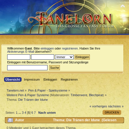
Willkommen
Gast
. Bitte
einloggen
oder
registrieren
. Haben Sie Ihre
Aktivierungs E-Mail
übersehen?
Einloggen mit Benutzername, Passwort und Sitzungslänge
Übersicht
Impressum
Einloggen
Registrieren
Tanelorn.net
»
Pen & Paper - Spielsysteme
»
Weitere Pen & Paper Systeme
(Moderatoren:
Timberwere
,
Blechpirat
) »
Thema:
Die Tränen der Idune
« vorheriges
nächstes »
DRUCKEN
Seiten:
1
...
3
4
[
5
]
6
7
Nach unten
Autor
Thema: Die Tränen der Idune (Gelesen
27977 mal)
0 Mitglieder und 1 Gast betrachten dieses Thema.