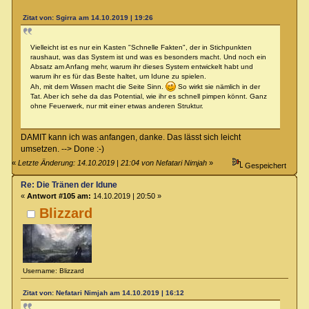
Zitat von: Sgirra am 14.10.2019 | 19:26
Vielleicht ist es nur ein Kasten "Schnelle Fakten", der in Stichpunkten
raushaut, was das System ist und was es besonders macht. Und noch ein
Absatz am Anfang mehr, warum ihr dieses System entwickelt habt und
warum ihr es für das Beste haltet, um Idune zu spielen.
Ah, mit dem Wissen macht die Seite Sinn.
So wirkt sie nämlich in der
Tat. Aber ich sehe da das Potential, wie ihr es schnell pimpen könnt. Ganz
ohne Feuerwerk, nur mit einer etwas anderen Struktur.
DAMIT kann ich was anfangen, danke. Das lässt sich leicht
umsetzen. --> Done :-)
«
Letzte Änderung: 14.10.2019 | 21:04 von Nefatari Nimjah
»
Gespeichert
Re: Die Tränen der Idune
«
Antwort #105 am:
14.10.2019 | 20:50 »
Blizzard
Username: Blizzard
Zitat von: Nefatari Nimjah am 14.10.2019 | 16:12