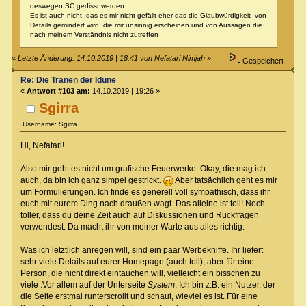
deswegen SC gedisst werden
Es ist auch nicht, das es mir nicht gefällt eher das die Glaubwürdigkeit von
Details gemindert wird, die mir unsinnig erscheinen und von Aussagen die
nach meinem Verständnis nicht zutreffen
«
Letzte Änderung: 14.10.2019 | 18:41 von Nefatari Nimjah
»
Gespeichert
Re: Die Tränen der Idune
«
Antwort #103 am:
14.10.2019 | 19:26 »
Sgirra
Username: Sgirra
Hi, Nefatari!
Also mir geht es nicht um grafische Feuerwerke. Okay, die mag ich
auch, da bin ich ganz simpel gestrickt.
Aber tatsächlich geht es mir
um Formulierungen. Ich finde es generell voll sympathisch, dass ihr
euch mit eurem Ding nach draußen wagt. Das alleine ist toll! Noch
toller, dass du deine Zeit auch auf Diskussionen und Rückfragen
verwendest. Da macht ihr von meiner Warte aus alles richtig.
Was ich letztlich anregen will, sind ein paar Werbekniffe. Ihr liefert
sehr viele Details auf eurer Homepage (auch toll), aber für eine
Person, die nicht direkt eintauchen will, vielleicht ein bisschen zu
viele .Vor allem auf der Unterseite
System
. Ich bin z.B. ein Nutzer, der
die Seite erstmal runterscrollt und schaut, wieviel es ist. Für eine