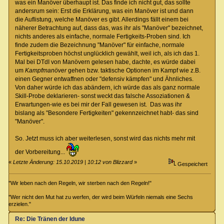
was ein Manöver überhaupt ist. Das finde ich nicht gut, das sollte
andersrum sein: Erst die Erklärung, was ein Manöver ist und dann
die Auflistung, welche Manöver es gibt. Allerdings fällt einem bei
näherer Betrachtung auf, dass das, was ihr als "Manöver" bezeichnet,
nichts anderes als einfache, normale Fertigkeits-Proben sind. Ich
finde zudem die Bezeichnung "Manöver" für einfache, normale
Fertigkeitsproben höchst unglücklich gewählt, weil ich, als ich das 1.
Mal bei DTdI von Manövern gelesen habe, dachte, es würde dabei
um
Kampfmanöver
gehen bzw. taktische Optionen im Kampf wie z.B.
einen Gegner entwaffnen oder "defensiv kämpfen" und Ähnliches.
Von daher würde ich das abändern, ich würde das als ganz normale
Skill-Probe deklarieren- sonst weckt das falsche Assoziationen &
Erwartungen-wie es bei mir der Fall gewesen ist. Das was ihr
bislang als "Besondere Fertigkeiten" gekennzeichnet habt- das sind
"Manöver".
So. Jetzt muss ich aber weiterlesen, sonst wird das nichts mehr mit
der Vorbereitung...
«
Letzte Änderung: 15.10.2019 | 10:12 von Blizzard
»
Gespeichert
"Wir leben nach den Regeln, wir sterben nach den Regeln!"
"Wer nicht den Mut hat zu werfen, der wird beim Würfeln niemals eine Sechs
erzielen."
Re: Die Tränen der Idune