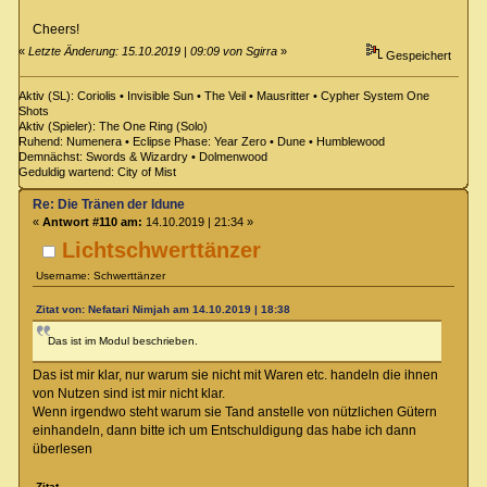
Cheers!
«
Letzte Änderung: 15.10.2019 | 09:09 von Sgirra
»
Gespeichert
Aktiv (SL): Coriolis • Invisible Sun • The Veil • Mausritter • Cypher System One
Shots
Aktiv (Spieler): The One Ring (Solo)
Ruhend: Numenera • Eclipse Phase: Year Zero • Dune • Humblewood
Demnächst: Swords & Wizardry • Dolmenwood
Geduldig wartend: City of Mist
Re: Die Tränen der Idune
«
Antwort #110 am:
14.10.2019 | 21:34 »
Lichtschwerttänzer
Username: Schwerttänzer
Zitat von: Nefatari Nimjah am 14.10.2019 | 18:38
Das ist im Modul beschrieben.
Das ist mir klar, nur warum sie nicht mit Waren etc. handeln die ihnen
von Nutzen sind ist mir nicht klar.
Wenn irgendwo steht warum sie Tand anstelle von nützlichen Gütern
einhandeln, dann bitte ich um Entschuldigung das habe ich dann
überlesen
Zitat