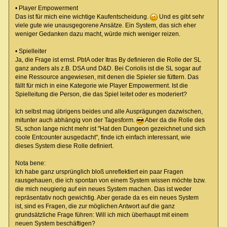
• Player Empowerment
Das ist für mich eine wichtige Kaufentscheidung.
Und es gibt sehr
viele gute wie unausgegorene Ansätze. Ein System, das sich eher
weniger Gedanken dazu macht, würde mich weniger reizen.
• Spielleiter
Ja, die Frage ist ernst. PbtA oder Itras By definieren die Rolle der SL
ganz anders als z.B. DSA und D&D. Bei Coriolis ist die SL sogar auf
eine Ressource angewiesen, mit denen die Spieler sie füttern. Das
fällt für mich in eine Kategorie wie Player Empowerment. Ist die
Spielleitung die Person, die das Spiel leitet oder es moderiert?
Ich selbst mag übrigens beides und alle Ausprägungen dazwischen,
mitunter auch abhängig von der Tagesform.
Aber da die Rolle des
SL schon lange nicht mehr ist "Hat den Dungeon gezeichnet und sich
coole Entcounter ausgedacht", finde ich einfach interessant, wie
dieses System diese Rolle definiert.
Nota bene:
Ich habe ganz ursprünglich bloß unreflektiert ein paar Fragen
rausgehauen, die ich spontan von einem System wissen möchte bzw.
die mich neugierig auf ein neues System machen. Das ist weder
repräsentativ noch gewichtig. Aber gerade da es ein neues System
ist, sind es Fragen, die zur möglichen Antwort auf die ganz
grundsätzliche Frage führen: Will ich mich überhaupt mit einem
neuen System beschäftigen?