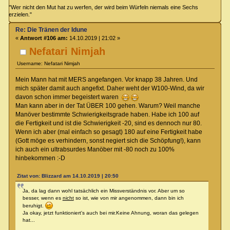
"Wer nicht den Mut hat zu werfen, der wird beim Würfeln niemals eine Sechs
erzielen."
Re: Die Tränen der Idune
«
Antwort #106 am:
14.10.2019 | 21:02 »
Nefatari Nimjah
Username: Nefatari Nimjah
Mein Mann hat mit MERS angefangen. Vor knapp 38 Jahren. Und
mich später damit auch angefixt. Daher weht der W100-Wind, da wir
davon schon immer begeistert waren
Man kann aber in der Tat ÜBER 100 gehen. Warum? Weil manche
Manöver bestimmte Schwierigkeitsgrade haben. Habe ich 100 auf
die Fertigkeit und ist die Schwierigkeit -20, sind es dennoch nur 80.
Wenn ich aber (mal einfach so gesagt) 180 auf eine Fertigkeit habe
(Gott möge es verhindern, sonst negiert sich die Schöpfung!), kann
ich auch ein ultrabsurdes Manöber mit -80 noch zu 100%
hinbekommen :-D
Zitat von: Blizzard am 14.10.2019 | 20:50
Ja, da lag dann wohl tatsächlich ein Missverständnis vor. Aber um so
besser, wenn es
nicht
so ist, wie von mir angenommen, dann bin ich
beruhigt.
Ja okay, jetzt funktioniert's auch bei mir.Keine Ahnung, woran das gelegen
hat...