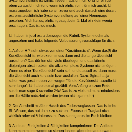
Systemvorstellung ist wirklich seeehr ausführlich. Und für einige
eben zu ausführlich (und wenn ich ehrlich bin: für mich auch). Ich
muss zugeben, ich habe selten zuvor und auch danach eine derart
extremst ausführliche Systemvorstellung auf einer Homepage
gesehen. Mich hat es, ehrlich gesagt beim 1. Mal ein klein wenig
erschlagen. Das ist too much.
Ich habe mir jetzt extra deswegen die Rubrik
System
nochmals
angesehen und habe folgende Verbesserungsvorschläge für dich:
1. Auf der HP steht etwas von einer "Kurzübersicht". Wenn das(!) die
Kurzübersicht ist, wie extrem muss dann erst die lange Übersicht
aussehen? Das dürften sich viele überlegen und das könnte
diejenigen abschrecken, die allzu komplexe Systeme nicht mögen.
Wenn es eine "Kurzübersicht" sein soll -und das soll es- dann muss
die Übersicht auch kurz sein bzw. ausfallen. Dazu: Sgirra hat ja
schon was geschrieben von wegen "für die Kurzübersicht scrolle ich
sehr lange". Ich habe es mal gezählt: Vom Anfang bis zum Ende
scrollt man sage & schreibe 24x! Das ist zu viel und muss mindestens
um die Hälfte reduziert werden (wenn nicht gar mehr).
2. Der Abschnitt mit/über Hauch des Todes weglassen. Das ist imho
SL-Wissen, das hat da nix zu suchen. Ebenso ist Traglast nicht
wirklich relevant & interessant. Das kann getrost im Buch bleiben.
3. Attribute, Fertigkeiten & Fähigkeiten komprimieren. Die Attribute
kann man meinetwegen so stehen lassen, aber niemand erwartet