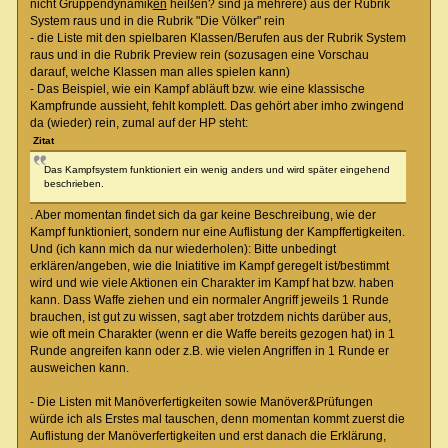
nicht Gruppendynamik
en
heißen? sind ja mehrere) aus der Rubrik
System raus und in die Rubrik "Die Völker" rein
- die Liste mit den spielbaren Klassen/Berufen aus der Rubrik System
raus und in die Rubrik Preview rein (sozusagen eine Vorschau
darauf, welche Klassen man alles spielen kann)
- Das Beispiel, wie ein Kampf abläuft bzw. wie eine klassische
Kampfrunde aussieht, fehlt komplett. Das gehört aber imho zwingend
da (wieder) rein, zumal auf der HP steht:
Zitat
Das Kampfsystem funktioniert ein wenig anders und wird später eingehend
beschrieben.
. Aber momentan findet sich da gar keine Beschreibung, wie der
Kampf funktioniert, sondern nur eine Auflistung der Kampffertigkeiten.
Und (ich kann mich da nur wiederholen): Bitte unbedingt
erklären/angeben, wie die Iniatitive im Kampf geregelt ist/bestimmt
wird und wie viele Aktionen ein Charakter im Kampf hat bzw. haben
kann. Dass Waffe ziehen und ein normaler Angriff jeweils 1 Runde
brauchen, ist gut zu wissen, sagt aber trotzdem nichts darüber aus,
wie oft mein Charakter (wenn er die Waffe bereits gezogen hat) in 1
Runde angreifen kann oder z.B. wie vielen Angriffen in 1 Runde er
ausweichen kann.
- Die Listen mit Manöverfertigkeiten sowie Manöver&Prüfungen
würde ich als Erstes mal tauschen, denn momentan kommt zuerst die
Auflistung der Manöverfertigkeiten und erst danach die Erklärung,