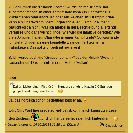
7. Dazu: Auch die "Runden-Kosten" würde ich reduzieren und
zusammenfassen: In einer Kampfrunde kann ein Charakter z.B.
Waffe ziehen oder angreifen oder ausweichen. In 2 Kampfrunden
kann ein Charakter mit dem Bogen schießen. Fertig. Viel mehr
braucht es da nicht. Was ich hierbei in der Beschreibung allerdings
vermisse und ganz wichtig finde: Wie wird die Iniatitive geregelt? Wie
viele Aktionen hat ein Charakter in einer Kampfrunde? So was fände
ich viel wichtiger als eine komplette Liste der Fertigkeiten &
Fähigkeiten. Das sollte unbedingt noch rein!
8. Ich würde auch die "Gruppendynamik" aus der Rubrik 'System'
rausnehmen. Das gehört imho zur Rubrik 'Völker'.
Zitat
Daher: Lieber einen Plot für 3-4 Stunden, der ohne Hatz in 5-6 Stunden
gespielt wird. Klingt das besser?
Ja, das hört sich schon bedeutend besser an.
Edit: Shit. Weil hier grade so viel los ist, komme ich kaum zum Lesen
des Buches...
...und ich hänge zeitlich ziemlich hintendran...
«
Letzte Änderung: 14.10.2019 | 21:18 von Blizzard
»
Gespeichert