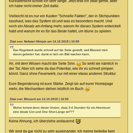
Kurzübersicht scrolle ich sehr lange. Jetzt lese ich zwar gerne, aber
ich habe nicht immer Zeit dafür.
Vielleicht ist es nur ein Kasten "Schnelle Fakten", der in Stichpunkten
raushaut, was das System ist und was es besonders macht. Und
noch ein Absatz am Anfang mehr, warum ihr dieses System entwickelt
habt und warum ihr es für das Beste haltet, um Idune zu spielen.
Zitat von: Nefatari Nimjah am 14.10.2019 | 16:09
Das Regelwerk wurde schnell auf die Seite gestellt, weil Blizzard mich
darum gebeten hat, damit er sich ein Bild machen kann.
Ah, mit dem Wissen macht die Seite Sinn.
So wirkt sie nämlich in
der Tat. Aber ich sehe da das Potential, wie ihr es schnell pimpen
könnt. Ganz ohne Feuerwerk, nur mit einer etwas anderen Struktur.
Eure Begeisterung ist eure Stärke. Zeigt sie auf eurer Homepage
mehr, die Mechaniken stehen letztlich im Buch.
Zitat von: Blizzard am 14.10.2019 | 16:00
Woher kommt denn dieser Unsinn, dass 3-4 Stunden für ein Abenteuer
eine ideale Con-und One Shot-Länge ist???
Keine Ahnung, ich überziehe andauernd.
Wir sind da gar nicht zu sehr auseinander. Ich meine beileibe kein