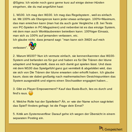
@Sgirra: Ich würde noch ganz gerne kurz auf einige deiner
Hürden
eingehen, die du mal angeführt hast:
1. W100. Ich mag den W100. Ich mag das Regelsystem , weil es einfach
ist. Mit 100% als Obergrenze kann jeder etwas anfangen. 100%=Maximum,
das man erreichen kann (man hat da auch gute Vergleiche z.B. bei Tests
von PC-Spielen in PC-Magazinen) und nebenbei ist es das einzige System,
mit dem man auch Wortklaubereien betreiben kann: 100%iger Einsatz,
man sich zu 100% auf jemanden verlassen, etc.
Ich glaube nicht, dass jemand sagt: "man kann sich 3W20 auf mich
verlassen".
2. Warum W100? Nun ich vermute einfach, sie kennen/kannten das W100-
System und befanden es für gut und haben es für Die Tränen der Idune
adaptiert und festgestellt, dass es sich damit gut spielen lässt. Und dass
mit dem W100 das Spielgefühl ganz gut vermittelt & abgebildet wird, das
sie sich von Die Tränen der Idune erwarten oder erhofft haben. Ich glaube
kaum, dass sie dabei großartig nach mathematischen Gesichtspunkten das
System ausgewählt und eigens einen Stochastiker engagiert haben...
3. Gibt es Player Empowerment? Kauf das Basis-Buch, lies es durch und
find's raus.
4. Welche Rolle hat der Spielleiter? Äh, er -wie der Name schon sagt-leitet
das Spiel? Anders gefragt: Ist die Frage dein Ernst?
5. Kritik am
Systemoverflow
: Darauf gehe ich wegen der Übersicht in einem
separaten Posting ein.
Gespeichert