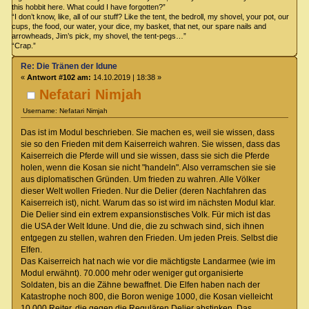
this hobbit here. What could I have forgotten?”
“I don’t know, like, all of our stuff? Like the tent, the bedroll, my shovel, your pot, our
cups, the food, our water, your dice, my basket, that net, our spare nails and
arrowheads, Jim’s pick, my shovel, the tent-pegs…”
“Crap.”
Re: Die Tränen der Idune
«
Antwort #102 am:
14.10.2019 | 18:38 »
Nefatari Nimjah
Username: Nefatari Nimjah
Das ist im Modul beschrieben. Sie machen es, weil sie wissen, dass
sie so den Frieden mit dem Kaiserreich wahren. Sie wissen, dass das
Kaiserreich die Pferde will und sie wissen, dass sie sich die Pferde
holen, wenn die Kosan sie nicht "handeln". Also verramschen sie sie
aus diplomatischen Gründen. Um frieden zu wahren. Alle Völker
dieser Welt wollen Frieden. Nur die Delier (deren Nachfahren das
Kaiserreich ist), nicht. Warum das so ist wird im nächsten Modul klar.
Die Delier sind ein extrem expansionstisches Volk. Für mich ist das
die USA der Welt Idune. Und die, die zu schwach sind, sich ihnen
entgegen zu stellen, wahren den Frieden. Um jeden Preis. Selbst die
Elfen.
Das Kaiserreich hat nach wie vor die mächtigste Landarmee (wie im
Modul erwähnt). 70.000 mehr oder weniger gut organisierte
Soldaten, bis an die Zähne bewaffnet. Die Elfen haben nach der
Katastrophe noch 800, die Boron wenige 1000, die Kosan vielleicht
10.000 Reiter, die gegen die Regulären Delier abstinken. Das