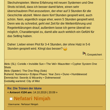
Stechuhrspielen. Meine Erfahrung mit neuen Systemen und One
Shots ist bloß, dass ich besser damit fahre, einen sehr
überschaubren Plot anzusetzen, der eher auf 3 Stunden
für die
Geschichte
abzielt. Wenn dann fünf Stunden gespielt wird, auch
schön. Nein, eigentlich sogar eher, wenn 5 Stunden gespielt wird.
Denn wie du schreibst, geht viel Zeit für die Welteinführung und
Regelerklärungen drauf, außerdem lasse ich gerne überall wo
möglich, Charakterspiel zu, damit alle auch wirklich ein Gefühl für
das Setting haben.
Daher: Lieber einen Plot für 3-4 Stunden, der ohne Hatz in 5-6
Stunden gespielt wird. Klingt das besser?
Gespeichert
Aktiv (SL): Coriolis • Invisible Sun • The Veil • Mausritter • Cypher System One
Shots
Aktiv (Spieler): The One Ring (Solo)
Ruhend: Numenera • Eclipse Phase: Year Zero • Dune • Humblewood
Demnächst: Swords & Wizardry • Dolmenwood
Geduldig wartend: City of Mist
Re: Die Tränen der Idune
«
Antwort #104 am:
14.10.2019 | 20:09 »
Nefatari Nimjah
Username: Nefatari Nimjah