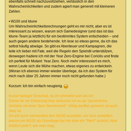
ebenfalls schnell nachzuvollziehen, verlässlich in den
Wahrscheinlichkeiten und zudem agiert man generell mit kleineren
Zahlen.
• W100 und Idune
Um Wahrscheinlichkeitsrechnungen geht es mir nicht, aber es ist
interessant zu wissen, warum sich Gamedesigner (und das ist das
Idune-Team ja letztlich) für ein bestimmtes System entscheiden – und
auch gegen andere bestehende. Ich lese so etwas gerne, da ich das
selbst häufig abwäge. So gibt es Abenteuer und Kampagnen, die
leite ich lieber mit Fate, weil die Regeln den Spielstil unterstützen,
deswegen hadere ich mit der Year Zero-Engine bei Coriolis und finde
ich perfekt für Mutant: Year Zero. Noch mehr interessiert es mich,
wenn Leute sich die Mühe machen, etwas eigenes zu entwickeln.
(Woran ich ebenso immer wieder überlege, da ich
das
System für
mich nach über 25 Jahren immer noch nicht gefunden habe.)
Kurzum: Ich bin einfach neugierig.
Kurzer farbiger Einschub, da ihr schneller wart als ich:
Danke für die Erklärung! Also verbuche ich es als "persönliche
Vorliebe mit einer Spur Gewohnheit". Völlig wertfrei gemeint, ist auch
okay so.
Ich will auch niemandem den W100 ausreden, nur kurz umreißen,
warum ein W100 als Grundlage bei mir eher ein "Meh!" auslöst. Aber
letztlich jede*r, wie man mag.