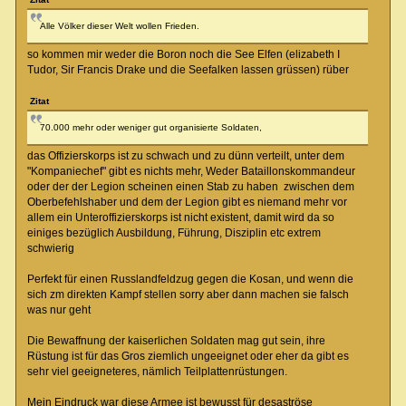
Alle Völker dieser Welt wollen Frieden.
so kommen mir weder die Boron noch die See Elfen (elizabeth I
Tudor, Sir Francis Drake und die Seefalken lassen grüssen) rüber
Zitat
70.000 mehr oder weniger gut organisierte Soldaten,
das Offizierskorps ist zu schwach und zu dünn verteilt, unter dem
"Kompaniechef" gibt es nichts mehr, Weder Bataillonskommandeur
oder der der Legion scheinen einen Stab zu haben zwischen dem
Oberbefehlshaber und dem der Legion gibt es niemand mehr vor
allem ein Unteroffizierskorps ist nicht existent, damit wird da so
einiges bezüglich Ausbildung, Führung, Disziplin etc extrem
schwierig
Perfekt für einen Russlandfeldzug gegen die Kosan, und wenn die
sich zm direkten Kampf stellen sorry aber dann machen sie falsch
was nur geht
Die Bewaffnung der kaiserlichen Soldaten mag gut sein, ihre
Rüstung ist für das Gros ziemlich ungeeignet oder eher da gibt es
sehr viel geeigneteres, nämlich Teilplattenrüstungen.
Mein Eindruck war diese Armee ist bewusst für desaströse