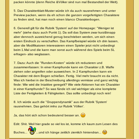
packen könnte (denn Reiche &Völker sind nun mal Bestandteil der Welt).
5. Das Charakterblatt-Muster würde ich da auch rausnehmen und unter
Preview packen, wenn da eh schon die ganzen vorgefertigten Charaktere
zu finden sind, hat man noch einen blanco Charakterbogen.
6. Generell gilt für die Rubrik 'System' auf der Homepage: "Weniger ist
mehr" (siehe dazu auch Punkt 1). Da soll das System zwar kurz&knapp
aber dennoch ausreichend genug beschrieben werden, um sich einen
ersten Eindruck zu verschaffen. Das Kampfbeispiel würde ich drin lassen,
aber die Modifikatoren interessieren einen Spieler jetzt nicht unbedingt
beim 1.Mal und die kann man sonst auch während des Spiels beim SL
erfragen- also weglassen.
7. Dazu: Auch die "Runden-Kosten" würde ich reduzieren und
zusammenfassen: In einer Kampfrunde kann ein Charakter z.B. Waffe
ziehen oder angreifen oder ausweichen. In 2 Kampfrunden kann ein
Charakter mit dem Bogen schießen. Fertig. Viel mehr braucht es da nicht.
Was ich hierbei in der Beschreibung allerdings vermisse und ganz wichtig
finde: Wie wird die Iniatitive geregelt? Wie viele Aktionen hat ein Charakter
in einer Kampfrunde? So was fände ich viel wichtiger als eine komplette
Liste der Fertigkeiten & Fähigkeiten. Das sollte unbedingt noch rein!
8. Ich würde auch die "Gruppendynamik" aus der Rubrik 'System'
rausnehmen. Das gehört imho zur Rubrik 'Völker'.
Ja, das hört sich schon bedeutend besser an.
Edit: Shit. Weil hier grade so viel los ist, komme ich kaum zum Lesen des
Buches...
...und ich hänge zeitlich ziemlich hintendran...