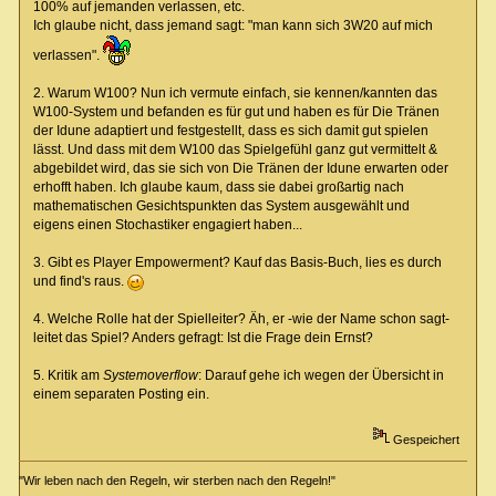
100% auf jemanden verlassen, etc.
Ich glaube nicht, dass jemand sagt: "man kann sich 3W20 auf mich
verlassen".
2. Warum W100? Nun ich vermute einfach, sie kennen/kannten das
W100-System und befanden es für gut und haben es für Die Tränen
der Idune adaptiert und festgestellt, dass es sich damit gut spielen
lässt. Und dass mit dem W100 das Spielgefühl ganz gut vermittelt &
abgebildet wird, das sie sich von Die Tränen der Idune erwarten oder
erhofft haben. Ich glaube kaum, dass sie dabei großartig nach
mathematischen Gesichtspunkten das System ausgewählt und
eigens einen Stochastiker engagiert haben...
3. Gibt es Player Empowerment? Kauf das Basis-Buch, lies es durch
und find's raus.
4. Welche Rolle hat der Spielleiter? Äh, er -wie der Name schon sagt-
leitet das Spiel? Anders gefragt: Ist die Frage dein Ernst?
5. Kritik am
Systemoverflow
: Darauf gehe ich wegen der Übersicht in
einem separaten Posting ein.
Gespeichert
"Wir leben nach den Regeln, wir sterben nach den Regeln!"