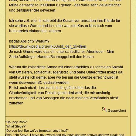
Nein, das war so nicht beabsichtigt, dann hätte ich mir wohl nicht die
Mühe gemacht so ins Detail zu gehen - das wäre sehr viel einfacher
und zeitsparender gewesen
Ich sehe z.B. wie ihr schreibt die Kosan verramschen ihre Pferde für
sie wertlose Waren und ich sehe was die Kosan klassisch vom
Kaiserreich einhandeln können.
Ist das Absicht? Warum?
https://de.wikipedia.org/wiki/Gold_der_Skythen
Je nach Grund wäre das ein unterschiedlicher Abenteuer - Mini
Serie Aufhänger, Handel/Schmuggel mit den Kosan
Warum die kaiserliche Armee mit einer erheblich zu schmalen Anzahl
von Offizieren, schlecht ausgerüstet und ohne Unteroffizierskorps da
steht wüsste ich gerne, aber wo bei mir die Grenze erreicht wird ist
wenn deswegen SC gedisst werden
Es ist auch nicht, das es mir nicht gefällt eher das die
Glaubwürdigkeit von Details gemindert wird, die mir unsinnig
erscheinen und von Aussagen die nach meinem Verständnis nicht
zutreffen
Gespeichert
“Uh, hey Bob?”
“What Steve?”
“Do you feel like we’ve forgotten anything?”
Sigh. “No Steve. I have my sword and my bow, and my arrows and my cloak and