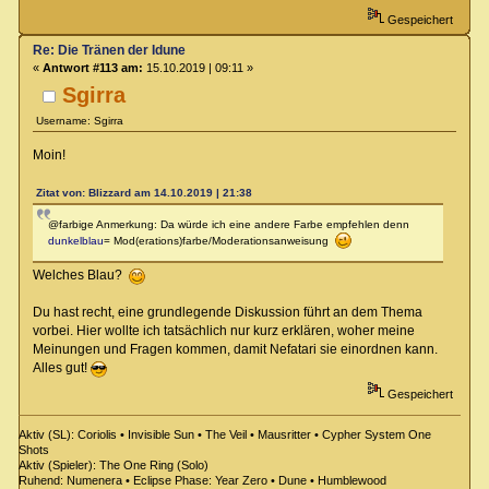
Gespeichert
Re: Die Tränen der Idune
«
Antwort #113 am:
15.10.2019 | 09:11 »
Sgirra
Username: Sgirra
Moin!
Zitat von: Blizzard am 14.10.2019 | 21:38
@farbige Anmerkung: Da würde ich eine andere Farbe empfehlen denn
dunkelblau
= Mod(erations)farbe/Moderationsanweisung
Welches Blau?
Du hast recht, eine grundlegende Diskussion führt an dem Thema
vorbei. Hier wollte ich tatsächlich nur kurz erklären, woher meine
Meinungen und Fragen kommen, damit Nefatari sie einordnen kann.
Alles gut!
Gespeichert
Aktiv (SL): Coriolis • Invisible Sun • The Veil • Mausritter • Cypher System One
Shots
Aktiv (Spieler): The One Ring (Solo)
Ruhend: Numenera • Eclipse Phase: Year Zero • Dune • Humblewood