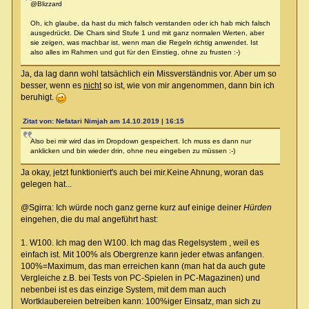
@Blizzard
Oh, ich glaube, da hast du mich falsch verstanden oder ich hab mich falsch
ausgedrückt. Die Chars sind Stufe 1 und mit ganz normalen Werten, aber
sie zeigen, was machbar ist, wenn man die Regeln richtig anwendet. Ist
also alles im Rahmen und gut für den Einstieg, ohne zu frusten :-)
Ja, da lag dann wohl tatsächlich ein Missverständnis vor. Aber um so
besser, wenn es
nicht
so ist, wie von mir angenommen, dann bin ich
beruhigt.
Zitat von: Nefatari Nimjah am 14.10.2019 | 16:15
Also bei mir wird das im Dropdown gespeichert. Ich muss es dann nur
anklicken und bin wieder drin, ohne neu eingeben zu müssen :-)
Ja okay, jetzt funktioniert's auch bei mir.Keine Ahnung, woran das
gelegen hat...
@Sgirra: Ich würde noch ganz gerne kurz auf einige deiner
Hürden
eingehen, die du mal angeführt hast:
1. W100. Ich mag den W100. Ich mag das Regelsystem , weil es
einfach ist. Mit 100% als Obergrenze kann jeder etwas anfangen.
100%=Maximum, das man erreichen kann (man hat da auch gute
Vergleiche z.B. bei Tests von PC-Spielen in PC-Magazinen) und
nebenbei ist es das einzige System, mit dem man auch
Wortklaubereien betreiben kann: 100%iger Einsatz, man sich zu