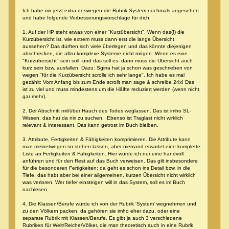
Ich habe mir jetzt extra deswegen die Rubrik
System
nochmals angesehen
und habe folgende Verbesserungsvorschläge für dich:
1. Auf der HP steht etwas von einer "Kurzübersicht". Wenn das(!) die
Kurzübersicht ist, wie extrem muss dann erst die lange Übersicht
aussehen? Das dürften sich viele überlegen und das könnte diejenigen
abschrecken, die allzu komplexe Systeme nicht mögen. Wenn es eine
"Kurzübersicht" sein soll -und das soll es- dann muss die Übersicht auch
kurz sein bzw. ausfallen. Dazu: Sgirra hat ja schon was geschrieben von
wegen "für die Kurzübersicht scrolle ich sehr lange". Ich habe es mal
gezählt: Vom Anfang bis zum Ende scrollt man sage & schreibe 24x! Das
ist zu viel und muss mindestens um die Hälfte reduziert werden (wenn nicht
gar mehr).
2. Der Abschnitt mit/über Hauch des Todes weglassen. Das ist imho SL-
Wissen, das hat da nix zu suchen. Ebenso ist Traglast nicht wirklich
relevant & interessant. Das kann getrost im Buch bleiben.
3. Attribute, Fertigkeiten & Fähigkeiten komprimieren. Die Attribute kann
man meinetwegen so stehen lassen, aber niemand erwartet eine komplette
Liste an Fertigkeiten & Fähigkeiten. Hier würde ich nur eine handvoll
anführen und für den Rest auf das Buch verweisen. Das gilt insbesondere
für die besonderen Fertigkeiten; da geht es schon ins Detail bzw. in die
Tiefe, das habt aber bei einer allgemeinen, kurzen Übersicht nicht wirklich
was verloren. Wer tiefer einsteigen will in das System, soll es im Buch
nachlesen.
4. Die Klassen/Berufe würde ich von der Rubrik 'System' wegnehmen und
zu den Völkern packen, da gehören sie imho eher dazu, oder eine
separate Rubrik mit Klassen/Berufe. Es gibt ja auch 3 verschiedene
Rubriken für Welt/Reiche/Völker, die man theoretisch auch in eine Rubrik