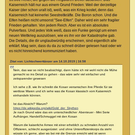
Kaiserreich hält nur aus einem Grund Frieden: Weil der derzeitige
Kaiser (der schon uralt ist), weiß, was ein Krieg kostet, denn das
Kaiserreich hat keinerlei Seestreitkräfte. Die Boron schon. Und die
Elfen heißen nicht umsonst "See-Elfen". Daher wird ein sehr fragiler
Frieden gehalten. Von jedem Reich. Aber es ist ein absolutes
Pulverfass. Und jedes Volk weiß, dass ein Funke genügt um einen
neuen Weltkrieg auszulösen, wie es ihn vor der Katastrophe gab.
Die Details, die dir unglaubwürdig erscheinen, sind eigentlich alle
erklärt. Mag sein, dass du da zu schnell drüber gelesen hast oder wir
es nicht hinreichend kommuniziert haben.
Zitat von: Lichtschwerttänzer am 14.10.2019 | 16:58
Nein, das war so nicht beabsichtigt, dann hätte ich mir wohl nicht die Mühe
gemacht so ins Detail zu gehen - das wäre sehr viel einfacher und
zeitsparender gewesen
Ich sehe z.B. wie ihr schreibt die Kosan verramschen ihre Pferde für sie
wertlose Waren und ich sehe was die Kosan klassisch vom Kaiserreich
einhandeln können.
Ist das Absicht? Warum?
https://de.wikipedia.org/wiki/Gold_der_Skythen
Je nach Grund wäre das ein unterschiedlicher Abenteuer - Mini Serie
Aufhänger, Handel/Schmuggel mit den Kosan
Warum die kaiserliche Armee mit einer erheblich zu schmalen Anzahl von
Offizieren, schlecht ausgerüstet und ohne Unteroffizierskorps da steht
wüsste ich gerne, aber wo bei mir die Grenze erreicht wird ist wenn