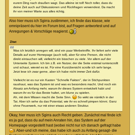
eurem Ding nach draußen wagt. Das alleine ist toll! Noch toller, dass du
deine Zeit auch auf Diskussionen und Rückfragen verwendest. Da macht
ihr von meiner Warte aus alles richtig.
Also hier muss ich Sgirra zustimmen, ich finde das klasse, wie
omnipräsent du hier im Forum bist, auf Fragen antwortest und auf
Anregungen & Vorschläge reagierst.
Zitat
Was ich letztlich anregen will, sind ein paar Werbekniffe. Ihr liefert sehr viele
Details auf eurer Homepage (auch toll), aber für eine Person, die nicht
direkt eintauchen will, vielleicht ein bisschen zu viele .Vor allem auf der
Unterseite
System
. Ich bin z.B. ein Nutzer, der die Seite erstmal runterscrollt
und schaut, wieviel es ist. Für eine Kurzübersicht scrolle ich sehr lange.
Jetzt lese ich zwar gerne, aber ich habe nicht immer Zeit dafür.
Vielleicht ist es nur ein Kasten "Schnelle Fakten", der in Stichpunkten
raushaut, was das System ist und was es besonders macht. Und noch ein
Absatz am Anfang mehr, warum ihr dieses System entwickelt habt und
warum ihr es für das Beste haltet, um Idune zu spielen.
Ah, mit dem Wissen macht die Seite Sinn.
So wirkt sie nämlich in der
Tat. Aber ich sehe da das Potential, wie ihr es schnell pimpen könnt. Ganz
ohne Feuerwerk, nur mit einer etwas anderen Struktur.
Okay, hier muss ich Sgirra auch Recht geben. Zunächst mal finde ich
es ja gut, dass du auf mein Anraten hin, das System auf der
Homepage vorgestellt hast (wobei nicht nur ich danach gefragt habe
). Aber-und ich meine, das habe ich auch zu Anfang gesagt- die