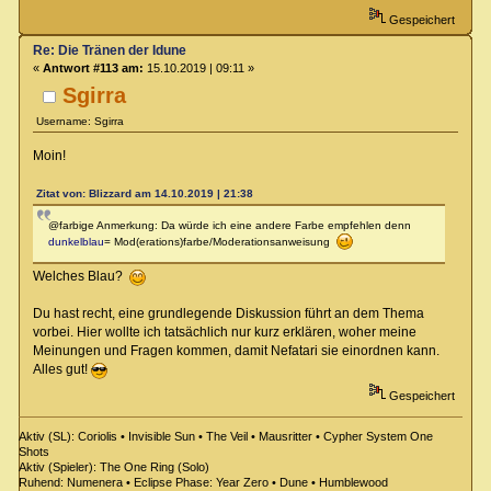
Gespeichert
Re: Die Tränen der Idune
«
Antwort #113 am:
15.10.2019 | 09:11 »
Sgirra
Username: Sgirra
Moin!
Zitat von: Blizzard am 14.10.2019 | 21:38
@farbige Anmerkung: Da würde ich eine andere Farbe empfehlen denn
dunkelblau
= Mod(erations)farbe/Moderationsanweisung
Welches Blau?
Du hast recht, eine grundlegende Diskussion führt an dem Thema
vorbei. Hier wollte ich tatsächlich nur kurz erklären, woher meine
Meinungen und Fragen kommen, damit Nefatari sie einordnen kann.
Alles gut!
Gespeichert
Aktiv (SL): Coriolis • Invisible Sun • The Veil • Mausritter • Cypher System One
Shots
Aktiv (Spieler): The One Ring (Solo)
Ruhend: Numenera • Eclipse Phase: Year Zero • Dune • Humblewood