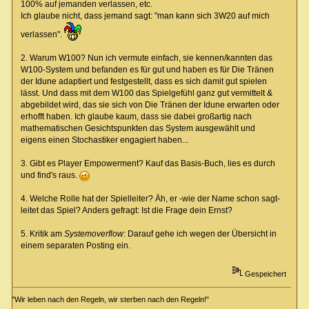
100% auf jemanden verlassen, etc.
Ich glaube nicht, dass jemand sagt: "man kann sich 3W20 auf mich
verlassen".
2. Warum W100? Nun ich vermute einfach, sie kennen/kannten das
W100-System und befanden es für gut und haben es für Die Tränen
der Idune adaptiert und festgestellt, dass es sich damit gut spielen
lässt. Und dass mit dem W100 das Spielgefühl ganz gut vermittelt &
abgebildet wird, das sie sich von Die Tränen der Idune erwarten oder
erhofft haben. Ich glaube kaum, dass sie dabei großartig nach
mathematischen Gesichtspunkten das System ausgewählt und
eigens einen Stochastiker engagiert haben...
3. Gibt es Player Empowerment? Kauf das Basis-Buch, lies es durch
und find's raus.
4. Welche Rolle hat der Spielleiter? Äh, er -wie der Name schon sagt-
leitet das Spiel? Anders gefragt: Ist die Frage dein Ernst?
5. Kritik am
Systemoverflow
: Darauf gehe ich wegen der Übersicht in
einem separaten Posting ein.
Gespeichert
"Wir leben nach den Regeln, wir sterben nach den Regeln!"