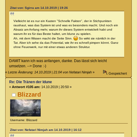
Zitat von: Sgirra am 14.10.2019 | 19:26
Vielleicht ist es nur ein Kasten "Schnelle Fakten", der in Stichpunkten
raushaut, was das System ist und was es besonders macht. Und noch ein
Absatz am Anfang mehr, warum ihr dieses System entwickelt habt und
warum ihr es für das Beste haltet, um Idune zu spielen.
Ah, mit dem Wissen macht die Seite Sinn.
So wirkt sie nämlich in der
Tat. Aber ich sehe da das Potential, wie ihr es schnell pimpen könnt. Ganz
ohne Feuerwerk, nur mit einer etwas anderen Struktur.
DAMIT kann ich was anfangen, danke. Das lässt sich leicht
umsetzen. --> Done :-)
«
Letzte Änderung: 14.10.2019 | 21:04 von Nefatari Nimjah
»
Gespeichert
Re: Die Tränen der Idune
«
Antwort #105 am:
14.10.2019 | 20:50 »
Blizzard
Username: Blizzard
Zitat von: Nefatari Nimjah am 14.10.2019 | 16:12