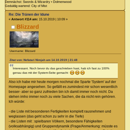
Demnächst: Swords & Wizardry • Dolmenwood
Geduldig wartend: City of Mist
Re: Die Tränen der Idune
«
Antwort #114 am:
15.10.2019 | 10:09 »
Blizzard
Username: Blizzard
Zitat von: Nefatari Nimjah am 14.10.2019 | 21:48
Interessant. Noch bevor du das geschrieben hast, hab ich fast zu 100%
genau das mit der System-Seite gemacht
Also ich habe mir heute morgen nochmal die Sparte 'System' auf der
Homepage angesehen. So gefällt es zumindest mir schon wesentlich
besser- aber so ganz zufrieden bin ich damit immer noch nicht. Da
stehen imho immer noch zu viele Sachen, die da nicht rein gehören.
Ich würde:
- die Liste mit besonderen Fertigkeiten komplett rausnehmen und
weglassen (das geht schon zu sehr in die Tiefe)
- die Listen mit : spielbaren Völkern, besondere Fähigkeiten
(volksabhängig) und Gruppendynamik (Frage/Anmerkung: müsste es