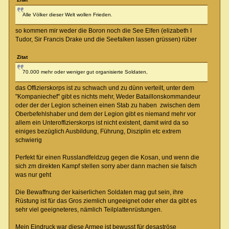
Alle Völker dieser Welt wollen Frieden.
so kommen mir weder die Boron noch die See Elfen (elizabeth I
Tudor, Sir Francis Drake und die Seefalken lassen grüssen) rüber
Zitat
70.000 mehr oder weniger gut organisierte Soldaten,
das Offizierskorps ist zu schwach und zu dünn verteilt, unter dem
"Kompaniechef" gibt es nichts mehr, Weder Bataillonskommandeur
oder der der Legion scheinen einen Stab zu haben zwischen dem
Oberbefehlshaber und dem der Legion gibt es niemand mehr vor
allem ein Unteroffizierskorps ist nicht existent, damit wird da so
einiges bezüglich Ausbildung, Führung, Disziplin etc extrem
schwierig
Perfekt für einen Russlandfeldzug gegen die Kosan, und wenn die
sich zm direkten Kampf stellen sorry aber dann machen sie falsch
was nur geht
Die Bewaffnung der kaiserlichen Soldaten mag gut sein, ihre
Rüstung ist für das Gros ziemlich ungeeignet oder eher da gibt es
sehr viel geeigneteres, nämlich Teilplattenrüstungen.
Mein Eindruck war diese Armee ist bewusst für desaströse