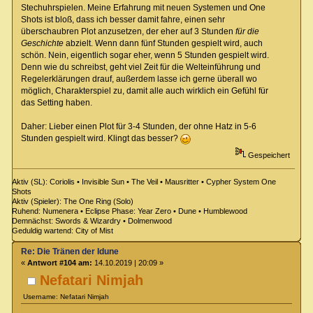
Stechuhrspielen. Meine Erfahrung mit neuen Systemen und One
Shots ist bloß, dass ich besser damit fahre, einen sehr
überschaubren Plot anzusetzen, der eher auf 3 Stunden
für die
Geschichte
abzielt. Wenn dann fünf Stunden gespielt wird, auch
schön. Nein, eigentlich sogar eher, wenn 5 Stunden gespielt wird.
Denn wie du schreibst, geht viel Zeit für die Welteinführung und
Regelerklärungen drauf, außerdem lasse ich gerne überall wo
möglich, Charakterspiel zu, damit alle auch wirklich ein Gefühl für
das Setting haben.
Daher: Lieber einen Plot für 3-4 Stunden, der ohne Hatz in 5-6
Stunden gespielt wird. Klingt das besser?
Gespeichert
Aktiv (SL): Coriolis • Invisible Sun • The Veil • Mausritter • Cypher System One
Shots
Aktiv (Spieler): The One Ring (Solo)
Ruhend: Numenera • Eclipse Phase: Year Zero • Dune • Humblewood
Demnächst: Swords & Wizardry • Dolmenwood
Geduldig wartend: City of Mist
Re: Die Tränen der Idune
«
Antwort #104 am:
14.10.2019 | 20:09 »
Nefatari Nimjah
Username: Nefatari Nimjah