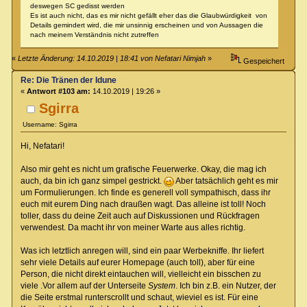
deswegen SC gedisst werden
Es ist auch nicht, das es mir nicht gefällt eher das die Glaubwürdigkeit von
Details gemindert wird, die mir unsinnig erscheinen und von Aussagen die
nach meinem Verständnis nicht zutreffen
«
Letzte Änderung: 14.10.2019 | 18:41 von Nefatari Nimjah
»
Gespeichert
Re: Die Tränen der Idune
«
Antwort #103 am:
14.10.2019 | 19:26 »
Sgirra
Username: Sgirra
Hi, Nefatari!
Also mir geht es nicht um grafische Feuerwerke. Okay, die mag ich
auch, da bin ich ganz simpel gestrickt.
Aber tatsächlich geht es mir
um Formulierungen. Ich finde es generell voll sympathisch, dass ihr
euch mit eurem Ding nach draußen wagt. Das alleine ist toll! Noch
toller, dass du deine Zeit auch auf Diskussionen und Rückfragen
verwendest. Da macht ihr von meiner Warte aus alles richtig.
Was ich letztlich anregen will, sind ein paar Werbekniffe. Ihr liefert
sehr viele Details auf eurer Homepage (auch toll), aber für eine
Person, die nicht direkt eintauchen will, vielleicht ein bisschen zu
viele .Vor allem auf der Unterseite
System
. Ich bin z.B. ein Nutzer, der
die Seite erstmal runterscrollt und schaut, wieviel es ist. Für eine