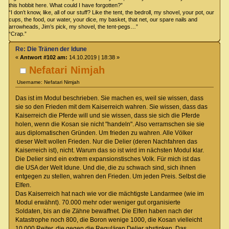
this hobbit here. What could I have forgotten?”
“I don’t know, like, all of our stuff? Like the tent, the bedroll, my shovel, your pot, our
cups, the food, our water, your dice, my basket, that net, our spare nails and
arrowheads, Jim’s pick, my shovel, the tent-pegs…”
“Crap.”
Re: Die Tränen der Idune
«
Antwort #102 am:
14.10.2019 | 18:38 »
Nefatari Nimjah
Username: Nefatari Nimjah
Das ist im Modul beschrieben. Sie machen es, weil sie wissen, dass
sie so den Frieden mit dem Kaiserreich wahren. Sie wissen, dass das
Kaiserreich die Pferde will und sie wissen, dass sie sich die Pferde
holen, wenn die Kosan sie nicht "handeln". Also verramschen sie sie
aus diplomatischen Gründen. Um frieden zu wahren. Alle Völker
dieser Welt wollen Frieden. Nur die Delier (deren Nachfahren das
Kaiserreich ist), nicht. Warum das so ist wird im nächsten Modul klar.
Die Delier sind ein extrem expansionstisches Volk. Für mich ist das
die USA der Welt Idune. Und die, die zu schwach sind, sich ihnen
entgegen zu stellen, wahren den Frieden. Um jeden Preis. Selbst die
Elfen.
Das Kaiserreich hat nach wie vor die mächtigste Landarmee (wie im
Modul erwähnt). 70.000 mehr oder weniger gut organisierte
Soldaten, bis an die Zähne bewaffnet. Die Elfen haben nach der
Katastrophe noch 800, die Boron wenige 1000, die Kosan vielleicht
10.000 Reiter, die gegen die Regulären Delier abstinken. Das