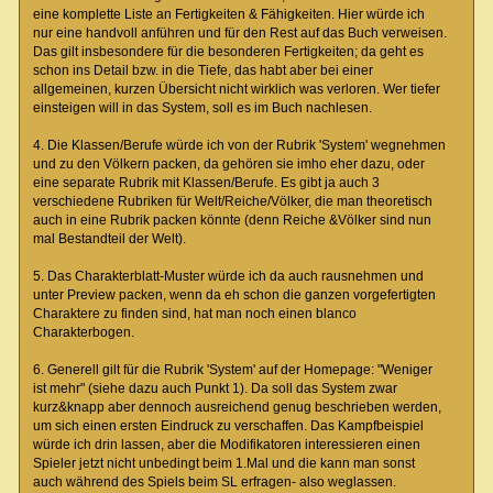
eine komplette Liste an Fertigkeiten & Fähigkeiten. Hier würde ich
nur eine handvoll anführen und für den Rest auf das Buch verweisen.
Das gilt insbesondere für die besonderen Fertigkeiten; da geht es
schon ins Detail bzw. in die Tiefe, das habt aber bei einer
allgemeinen, kurzen Übersicht nicht wirklich was verloren. Wer tiefer
einsteigen will in das System, soll es im Buch nachlesen.
4. Die Klassen/Berufe würde ich von der Rubrik 'System' wegnehmen
und zu den Völkern packen, da gehören sie imho eher dazu, oder
eine separate Rubrik mit Klassen/Berufe. Es gibt ja auch 3
verschiedene Rubriken für Welt/Reiche/Völker, die man theoretisch
auch in eine Rubrik packen könnte (denn Reiche &Völker sind nun
mal Bestandteil der Welt).
5. Das Charakterblatt-Muster würde ich da auch rausnehmen und
unter Preview packen, wenn da eh schon die ganzen vorgefertigten
Charaktere zu finden sind, hat man noch einen blanco
Charakterbogen.
6. Generell gilt für die Rubrik 'System' auf der Homepage: "Weniger
ist mehr" (siehe dazu auch Punkt 1). Da soll das System zwar
kurz&knapp aber dennoch ausreichend genug beschrieben werden,
um sich einen ersten Eindruck zu verschaffen. Das Kampfbeispiel
würde ich drin lassen, aber die Modifikatoren interessieren einen
Spieler jetzt nicht unbedingt beim 1.Mal und die kann man sonst
auch während des Spiels beim SL erfragen- also weglassen.