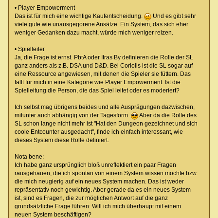
• Player Empowerment
Das ist für mich eine wichtige Kaufentscheidung.
Und es gibt sehr
viele gute wie unausgegorene Ansätze. Ein System, das sich eher
weniger Gedanken dazu macht, würde mich weniger reizen.
• Spielleiter
Ja, die Frage ist ernst. PbtA oder Itras By definieren die Rolle der SL
ganz anders als z.B. DSA und D&D. Bei Coriolis ist die SL sogar auf
eine Ressource angewiesen, mit denen die Spieler sie füttern. Das
fällt für mich in eine Kategorie wie Player Empowerment. Ist die
Spielleitung die Person, die das Spiel leitet oder es moderiert?
Ich selbst mag übrigens beides und alle Ausprägungen dazwischen,
mitunter auch abhängig von der Tagesform.
Aber da die Rolle des
SL schon lange nicht mehr ist "Hat den Dungeon gezeichnet und sich
coole Entcounter ausgedacht", finde ich einfach interessant, wie
dieses System diese Rolle definiert.
Nota bene:
Ich habe ganz ursprünglich bloß unreflektiert ein paar Fragen
rausgehauen, die ich spontan von einem System wissen möchte bzw.
die mich neugierig auf ein neues System machen. Das ist weder
repräsentativ noch gewichtig. Aber gerade da es ein neues System
ist, sind es Fragen, die zur möglichen Antwort auf die ganz
grundsätzliche Frage führen: Will ich mich überhaupt mit einem
neuen System beschäftigen?