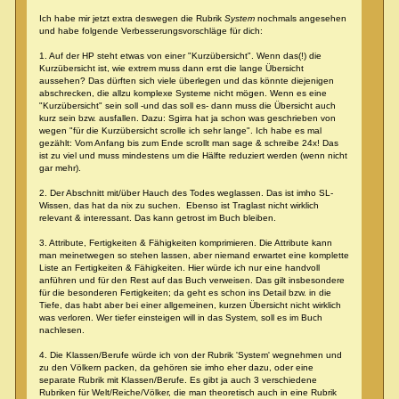
Ich habe mir jetzt extra deswegen die Rubrik
System
nochmals angesehen
und habe folgende Verbesserungsvorschläge für dich:
1. Auf der HP steht etwas von einer "Kurzübersicht". Wenn das(!) die
Kurzübersicht ist, wie extrem muss dann erst die lange Übersicht
aussehen? Das dürften sich viele überlegen und das könnte diejenigen
abschrecken, die allzu komplexe Systeme nicht mögen. Wenn es eine
"Kurzübersicht" sein soll -und das soll es- dann muss die Übersicht auch
kurz sein bzw. ausfallen. Dazu: Sgirra hat ja schon was geschrieben von
wegen "für die Kurzübersicht scrolle ich sehr lange". Ich habe es mal
gezählt: Vom Anfang bis zum Ende scrollt man sage & schreibe 24x! Das
ist zu viel und muss mindestens um die Hälfte reduziert werden (wenn nicht
gar mehr).
2. Der Abschnitt mit/über Hauch des Todes weglassen. Das ist imho SL-
Wissen, das hat da nix zu suchen. Ebenso ist Traglast nicht wirklich
relevant & interessant. Das kann getrost im Buch bleiben.
3. Attribute, Fertigkeiten & Fähigkeiten komprimieren. Die Attribute kann
man meinetwegen so stehen lassen, aber niemand erwartet eine komplette
Liste an Fertigkeiten & Fähigkeiten. Hier würde ich nur eine handvoll
anführen und für den Rest auf das Buch verweisen. Das gilt insbesondere
für die besonderen Fertigkeiten; da geht es schon ins Detail bzw. in die
Tiefe, das habt aber bei einer allgemeinen, kurzen Übersicht nicht wirklich
was verloren. Wer tiefer einsteigen will in das System, soll es im Buch
nachlesen.
4. Die Klassen/Berufe würde ich von der Rubrik 'System' wegnehmen und
zu den Völkern packen, da gehören sie imho eher dazu, oder eine
separate Rubrik mit Klassen/Berufe. Es gibt ja auch 3 verschiedene
Rubriken für Welt/Reiche/Völker, die man theoretisch auch in eine Rubrik