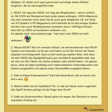
@Sgirra: Ich würde noch ganz gerne kurz auf einige deiner
Hürden
eingehen, die du mal angeführt hast:
1. W100. Ich mag den W100. Ich mag das Regelsystem , weil es einfach
ist. Mit 100% als Obergrenze kann jeder etwas anfangen. 100%=Maximum,
das man erreichen kann (man hat da auch gute Vergleiche z.B. bei Tests
von PC-Spielen in PC-Magazinen) und nebenbei ist es das einzige System,
mit dem man auch Wortklaubereien betreiben kann: 100%iger Einsatz,
man sich zu 100% auf jemanden verlassen, etc.
Ich glaube nicht, dass jemand sagt: "man kann sich 3W20 auf mich
verlassen".
2. Warum W100? Nun ich vermute einfach, sie kennen/kannten das W100-
System und befanden es für gut und haben es für Die Tränen der Idune
adaptiert und festgestellt, dass es sich damit gut spielen lässt. Und dass
mit dem W100 das Spielgefühl ganz gut vermittelt & abgebildet wird, das
sie sich von Die Tränen der Idune erwarten oder erhofft haben. Ich glaube
kaum, dass sie dabei großartig nach mathematischen Gesichtspunkten das
System ausgewählt und eigens einen Stochastiker engagiert haben...
3. Gibt es Player Empowerment? Kauf das Basis-Buch, lies es durch und
find's raus.
4. Welche Rolle hat der Spielleiter? Äh, er -wie der Name schon sagt-leitet
das Spiel? Anders gefragt: Ist die Frage dein Ernst?
5. Kritik am
Systemoverflow
: Darauf gehe ich wegen der Übersicht in einem
separaten Posting ein.
Gespeichert