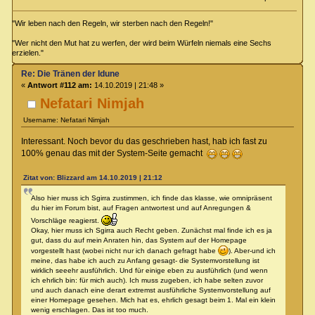
"Wir leben nach den Regeln, wir sterben nach den Regeln!"
"Wer nicht den Mut hat zu werfen, der wird beim Würfeln niemals eine Sechs
erzielen."
Re: Die Tränen der Idune
«
Antwort #112 am:
14.10.2019 | 21:48 »
Nefatari Nimjah
Username: Nefatari Nimjah
Interessant. Noch bevor du das geschrieben hast, hab ich fast zu
100% genau das mit der System-Seite gemacht
Zitat von: Blizzard am 14.10.2019 | 21:12
Also hier muss ich Sgirra zustimmen, ich finde das klasse, wie omnipräsent
du hier im Forum bist, auf Fragen antwortest und auf Anregungen &
Vorschläge reagierst.
Okay, hier muss ich Sgirra auch Recht geben. Zunächst mal finde ich es ja
gut, dass du auf mein Anraten hin, das System auf der Homepage
vorgestellt hast (wobei nicht nur ich danach gefragt habe
). Aber-und ich
meine, das habe ich auch zu Anfang gesagt- die Systemvorstellung ist
wirklich seeehr ausführlich. Und für einige eben zu ausführlich (und wenn
ich ehrlich bin: für mich auch). Ich muss zugeben, ich habe selten zuvor
und auch danach eine derart extremst ausführliche Systemvorstellung auf
einer Homepage gesehen. Mich hat es, ehrlich gesagt beim 1. Mal ein klein
wenig erschlagen. Das ist too much.