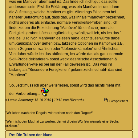
was ein Manöver überhaupt ist. Das finde ich nicht gut, das sollte
andersrum sein: Erst die Erklärung, was ein Manöver ist und dann
die Auflistung, welche Manöver es gibt. Allerdings fällt einem bei
näherer Betrachtung auf, dass das, was ihr als "Manöver" bezeichnet,
nichts anderes als einfache, normale Fertigkeits-Proben sind. Ich
finde zudem die Bezeichnung "Manöver" für einfache, normale
Fertigkeitsproben höchst unglücklich gewählt, weil ich, als ich das 1.
Mal bei DTdI von Manövern gelesen habe, dachte, es würde dabei
um
Kampfmanöver
gehen bzw. taktische Optionen im Kampf wie z.B.
einen Gegner entwaffnen oder "defensiv kämpfen" und Ähnliches.
Von daher würde ich das abändern, ich würde das als ganz normale
Skill-Probe deklarieren- sonst weckt das falsche Assoziationen &
Erwartungen-wie es bei mir der Fall gewesen ist. Das was ihr
bislang als "Besondere Fertigkeiten" gekennzeichnet habt- das sind
"Manöver".
So. Jetzt muss ich aber weiterlesen, sonst wird das nichts mehr mit
der Vorbereitung...
«
Letzte Änderung: 15.10.2019 | 10:12 von Blizzard
»
Gespeichert
"Wir leben nach den Regeln, wir sterben nach den Regeln!"
"Wer nicht den Mut hat zu werfen, der wird beim Würfeln niemals eine Sechs
erzielen."
Re: Die Tränen der Idune