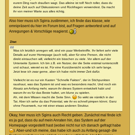
eurem Ding nach draußen wagt. Das alleine ist toll! Noch toller, dass du
deine Zeit auch auf Diskussionen und Rückfragen verwendest. Da macht
ihr von meiner Warte aus alles richtig.
Also hier muss ich Sgirra zustimmen, ich finde das klasse, wie
omnipräsent du hier im Forum bist, auf Fragen antwortest und auf
Anregungen & Vorschläge reagierst.
Zitat
Was ich letztlich anregen will, sind ein paar Werbekniffe. Ihr liefert sehr viele
Details auf eurer Homepage (auch toll), aber für eine Person, die nicht
direkt eintauchen will, vielleicht ein bisschen zu viele .Vor allem auf der
Unterseite
System
. Ich bin z.B. ein Nutzer, der die Seite erstmal runterscrollt
und schaut, wieviel es ist. Für eine Kurzübersicht scrolle ich sehr lange.
Jetzt lese ich zwar gerne, aber ich habe nicht immer Zeit dafür.
Vielleicht ist es nur ein Kasten "Schnelle Fakten", der in Stichpunkten
raushaut, was das System ist und was es besonders macht. Und noch ein
Absatz am Anfang mehr, warum ihr dieses System entwickelt habt und
warum ihr es für das Beste haltet, um Idune zu spielen.
Ah, mit dem Wissen macht die Seite Sinn.
So wirkt sie nämlich in der
Tat. Aber ich sehe da das Potential, wie ihr es schnell pimpen könnt. Ganz
ohne Feuerwerk, nur mit einer etwas anderen Struktur.
Okay, hier muss ich Sgirra auch Recht geben. Zunächst mal finde ich
es ja gut, dass du auf mein Anraten hin, das System auf der
Homepage vorgestellt hast (wobei nicht nur ich danach gefragt habe
). Aber-und ich meine, das habe ich auch zu Anfang gesagt- die