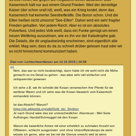
Kaiserreich hält nur aus einem Grund Frieden: Weil der derzeitige
Kaiser (der schon uralt ist), weiß, was ein Krieg kostet, denn das
Kaiserreich hat keinerlei Seestreitkräfte. Die Boron schon. Und die
Elfen heißen nicht umsonst "See-Elfen". Daher wird ein sehr fragiler
Frieden gehalten. Von jedem Reich. Aber es ist ein absolutes
Pulverfass. Und jedes Volk weiß, dass ein Funke genügt um einen
neuen Weltkrieg auszulösen, wie es ihn vor der Katastrophe gab.
Die Details, die dir unglaubwürdig erscheinen, sind eigentlich alle
erklärt. Mag sein, dass du da zu schnell drüber gelesen hast oder wir
es nicht hinreichend kommuniziert haben.
Zitat von: Lichtschwerttänzer am 14.10.2019 | 16:58
Nein, das war so nicht beabsichtigt, dann hätte ich mir wohl nicht die Mühe
gemacht so ins Detail zu gehen - das wäre sehr viel einfacher und
zeitsparender gewesen
Ich sehe z.B. wie ihr schreibt die Kosan verramschen ihre Pferde für sie
wertlose Waren und ich sehe was die Kosan klassisch vom Kaiserreich
einhandeln können.
Ist das Absicht? Warum?
https://de.wikipedia.org/wiki/Gold_der_Skythen
Je nach Grund wäre das ein unterschiedlicher Abenteuer - Mini Serie
Aufhänger, Handel/Schmuggel mit den Kosan
Warum die kaiserliche Armee mit einer erheblich zu schmalen Anzahl von
Offizieren, schlecht ausgerüstet und ohne Unteroffizierskorps da steht
wüsste ich gerne, aber wo bei mir die Grenze erreicht wird ist wenn