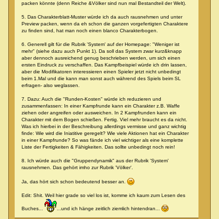
packen könnte (denn Reiche &Völker sind nun mal Bestandteil der Welt).
5. Das Charakterblatt-Muster würde ich da auch rausnehmen und unter
Preview packen, wenn da eh schon die ganzen vorgefertigten Charaktere
zu finden sind, hat man noch einen blanco Charakterbogen.
6. Generell gilt für die Rubrik 'System' auf der Homepage: "Weniger ist
mehr" (siehe dazu auch Punkt 1). Da soll das System zwar kurz&knapp
aber dennoch ausreichend genug beschrieben werden, um sich einen
ersten Eindruck zu verschaffen. Das Kampfbeispiel würde ich drin lassen,
aber die Modifikatoren interessieren einen Spieler jetzt nicht unbedingt
beim 1.Mal und die kann man sonst auch während des Spiels beim SL
erfragen- also weglassen.
7. Dazu: Auch die "Runden-Kosten" würde ich reduzieren und
zusammenfassen: In einer Kampfrunde kann ein Charakter z.B. Waffe
ziehen oder angreifen oder ausweichen. In 2 Kampfrunden kann ein
Charakter mit dem Bogen schießen. Fertig. Viel mehr braucht es da nicht.
Was ich hierbei in der Beschreibung allerdings vermisse und ganz wichtig
finde: Wie wird die Iniatitive geregelt? Wie viele Aktionen hat ein Charakter
in einer Kampfrunde? So was fände ich viel wichtiger als eine komplette
Liste der Fertigkeiten & Fähigkeiten. Das sollte unbedingt noch rein!
8. Ich würde auch die "Gruppendynamik" aus der Rubrik 'System'
rausnehmen. Das gehört imho zur Rubrik 'Völker'.
Ja, das hört sich schon bedeutend besser an.
Edit: Shit. Weil hier grade so viel los ist, komme ich kaum zum Lesen des
Buches...
...und ich hänge zeitlich ziemlich hintendran...