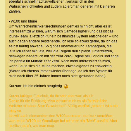
ebenfalls schnell nachzuvollziehen, verlässlich in den
Wahrscheinlichkeiten und zudem agiert man generell mit kleineren
Zahlen.
• W100 und Idune
Um Wahrscheinlichkeitsrechnungen geht es mir nicht, aber es ist
interessant zu wissen, warum sich Gamedesigner (und das ist das
Idune-Team ja letztlich) für ein bestimmtes System entscheiden – und
auch gegen andere bestehende. Ich lese so etwas gerne, da ich das
selbst häufig abwäge. So gibt es Abenteuer und Kampagnen, die
leite ich lieber mit Fate, weil die Regeln den Spielstil unterstützen,
deswegen hadere ich mit der Year Zero-Engine bei Coriolis und finde
ich perfekt für Mutant: Year Zero. Noch mehr interessiert es mich,
wenn Leute sich die Mühe machen, etwas eigenes zu entwickeln.
(Woran ich ebenso immer wieder überlege, da ich
das
System für
mich nach über 25 Jahren immer noch nicht gefunden habe.)
Kurzum: Ich bin einfach neugierig.
Kurzer farbiger Einschub, da ihr schneller wart als ich:
Danke für die Erklärung! Also verbuche ich es als "persönliche
Vorliebe mit einer Spur Gewohnheit". Völlig wertfrei gemeint, ist auch
okay so.
Ich will auch niemandem den W100 ausreden, nur kurz umreißen,
warum ein W100 als Grundlage bei mir eher ein "Meh!" auslöst. Aber
letztlich jede*r, wie man mag.