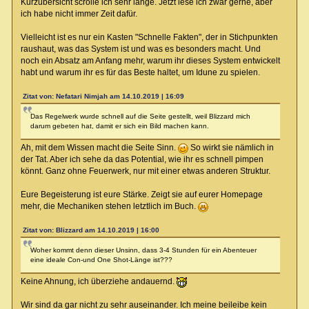
Kurzübersicht scrolle ich sehr lange. Jetzt lese ich zwar gerne, aber
ich habe nicht immer Zeit dafür.
Vielleicht ist es nur ein Kasten "Schnelle Fakten", der in Stichpunkten
raushaut, was das System ist und was es besonders macht. Und
noch ein Absatz am Anfang mehr, warum ihr dieses System entwickelt
habt und warum ihr es für das Beste haltet, um Idune zu spielen.
Zitat von: Nefatari Nimjah am 14.10.2019 | 16:09
Das Regelwerk wurde schnell auf die Seite gestellt, weil Blizzard mich
darum gebeten hat, damit er sich ein Bild machen kann.
Ah, mit dem Wissen macht die Seite Sinn.
So wirkt sie nämlich in
der Tat. Aber ich sehe da das Potential, wie ihr es schnell pimpen
könnt. Ganz ohne Feuerwerk, nur mit einer etwas anderen Struktur.
Eure Begeisterung ist eure Stärke. Zeigt sie auf eurer Homepage
mehr, die Mechaniken stehen letztlich im Buch.
Zitat von: Blizzard am 14.10.2019 | 16:00
Woher kommt denn dieser Unsinn, dass 3-4 Stunden für ein Abenteuer
eine ideale Con-und One Shot-Länge ist???
Keine Ahnung, ich überziehe andauernd.
Wir sind da gar nicht zu sehr auseinander. Ich meine beileibe kein