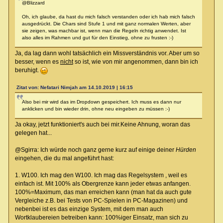
@Blizzard
Oh, ich glaube, da hast du mich falsch verstanden oder ich hab mich falsch
ausgedrückt. Die Chars sind Stufe 1 und mit ganz normalen Werten, aber
sie zeigen, was machbar ist, wenn man die Regeln richtig anwendet. Ist
also alles im Rahmen und gut für den Einstieg, ohne zu frusten :-)
Ja, da lag dann wohl tatsächlich ein Missverständnis vor. Aber um so
besser, wenn es
nicht
so ist, wie von mir angenommen, dann bin ich
beruhigt.
Zitat von: Nefatari Nimjah am 14.10.2019 | 16:15
Also bei mir wird das im Dropdown gespeichert. Ich muss es dann nur
anklicken und bin wieder drin, ohne neu eingeben zu müssen :-)
Ja okay, jetzt funktioniert's auch bei mir.Keine Ahnung, woran das
gelegen hat...
@Sgirra: Ich würde noch ganz gerne kurz auf einige deiner
Hürden
eingehen, die du mal angeführt hast:
1. W100. Ich mag den W100. Ich mag das Regelsystem , weil es
einfach ist. Mit 100% als Obergrenze kann jeder etwas anfangen.
100%=Maximum, das man erreichen kann (man hat da auch gute
Vergleiche z.B. bei Tests von PC-Spielen in PC-Magazinen) und
nebenbei ist es das einzige System, mit dem man auch
Wortklaubereien betreiben kann: 100%iger Einsatz, man sich zu