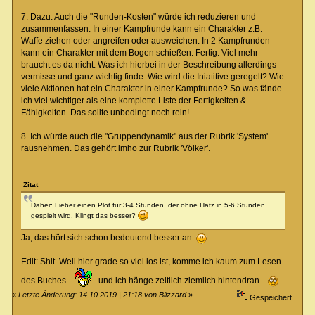
7. Dazu: Auch die "Runden-Kosten" würde ich reduzieren und
zusammenfassen: In einer Kampfrunde kann ein Charakter z.B.
Waffe ziehen oder angreifen oder ausweichen. In 2 Kampfrunden
kann ein Charakter mit dem Bogen schießen. Fertig. Viel mehr
braucht es da nicht. Was ich hierbei in der Beschreibung allerdings
vermisse und ganz wichtig finde: Wie wird die Iniatitive geregelt? Wie
viele Aktionen hat ein Charakter in einer Kampfrunde? So was fände
ich viel wichtiger als eine komplette Liste der Fertigkeiten &
Fähigkeiten. Das sollte unbedingt noch rein!
8. Ich würde auch die "Gruppendynamik" aus der Rubrik 'System'
rausnehmen. Das gehört imho zur Rubrik 'Völker'.
Zitat
Daher: Lieber einen Plot für 3-4 Stunden, der ohne Hatz in 5-6 Stunden
gespielt wird. Klingt das besser?
Ja, das hört sich schon bedeutend besser an.
Edit: Shit. Weil hier grade so viel los ist, komme ich kaum zum Lesen
des Buches...
...und ich hänge zeitlich ziemlich hintendran...
«
Letzte Änderung: 14.10.2019 | 21:18 von Blizzard
»
Gespeichert