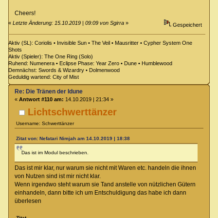
Cheers!
«
Letzte Änderung: 15.10.2019 | 09:09 von Sgirra
»
Gespeichert
Aktiv (SL): Coriolis • Invisible Sun • The Veil • Mausritter • Cypher System One
Shots
Aktiv (Spieler): The One Ring (Solo)
Ruhend: Numenera • Eclipse Phase: Year Zero • Dune • Humblewood
Demnächst: Swords & Wizardry • Dolmenwood
Geduldig wartend: City of Mist
Re: Die Tränen der Idune
«
Antwort #110 am:
14.10.2019 | 21:34 »
Lichtschwerttänzer
Username: Schwerttänzer
Zitat von: Nefatari Nimjah am 14.10.2019 | 18:38
Das ist im Modul beschrieben.
Das ist mir klar, nur warum sie nicht mit Waren etc. handeln die ihnen
von Nutzen sind ist mir nicht klar.
Wenn irgendwo steht warum sie Tand anstelle von nützlichen Gütern
einhandeln, dann bitte ich um Entschuldigung das habe ich dann
überlesen
Zitat