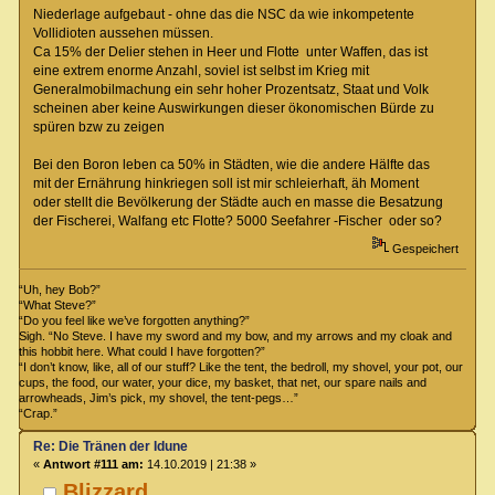
Niederlage aufgebaut - ohne das die NSC da wie inkompetente
Vollidioten aussehen müssen.
Ca 15% der Delier stehen in Heer und Flotte unter Waffen, das ist
eine extrem enorme Anzahl, soviel ist selbst im Krieg mit
Generalmobilmachung ein sehr hoher Prozentsatz, Staat und Volk
scheinen aber keine Auswirkungen dieser ökonomischen Bürde zu
spüren bzw zu zeigen
Bei den Boron leben ca 50% in Städten, wie die andere Hälfte das
mit der Ernährung hinkriegen soll ist mir schleierhaft, äh Moment
oder stellt die Bevölkerung der Städte auch en masse die Besatzung
der Fischerei, Walfang etc Flotte? 5000 Seefahrer -Fischer oder so?
Gespeichert
“Uh, hey Bob?”
“What Steve?”
“Do you feel like we’ve forgotten anything?”
Sigh. “No Steve. I have my sword and my bow, and my arrows and my cloak and
this hobbit here. What could I have forgotten?”
“I don’t know, like, all of our stuff? Like the tent, the bedroll, my shovel, your pot, our
cups, the food, our water, your dice, my basket, that net, our spare nails and
arrowheads, Jim’s pick, my shovel, the tent-pegs…”
“Crap.”
Re: Die Tränen der Idune
«
Antwort #111 am:
14.10.2019 | 21:38 »
Blizzard