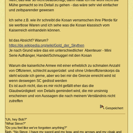
Nein, das war so nicht beabsichtigt, dann hätte ich mir wohl nicht die
Mühe gemacht so ins Detail zu gehen - das wäre sehr viel einfacher
und zeitsparender gewesen
Ich sehe z.B. wie ihr schreibt die Kosan verramschen ihre Pferde für
sie wertlose Waren und ich sehe was die Kosan klassisch vom
Kaiserreich einhandeln können.
Ist das Absicht? Warum?
https://de.wikipedia.org/wiki/Gold_der_Skythen
Je nach Grund wäre das ein unterschiedlicher Abenteuer - Mini
Serie Aufhänger, Handel/Schmuggel mit den Kosan
Warum die kaiserliche Armee mit einer erheblich zu schmalen Anzahl
von Offizieren, schlecht ausgerüstet und ohne Unteroffizierskorps da
steht wüsste ich gerne, aber wo bei mir die Grenze erreicht wird ist
wenn deswegen SC gedisst werden
Es ist auch nicht, das es mir nicht gefällt eher das die
Glaubwürdigkeit von Details gemindert wird, die mir unsinnig
erscheinen und von Aussagen die nach meinem Verständnis nicht
zutreffen
Gespeichert
“Uh, hey Bob?”
“What Steve?”
“Do you feel like we’ve forgotten anything?”
Sigh. “No Steve. I have my sword and my bow, and my arrows and my cloak and