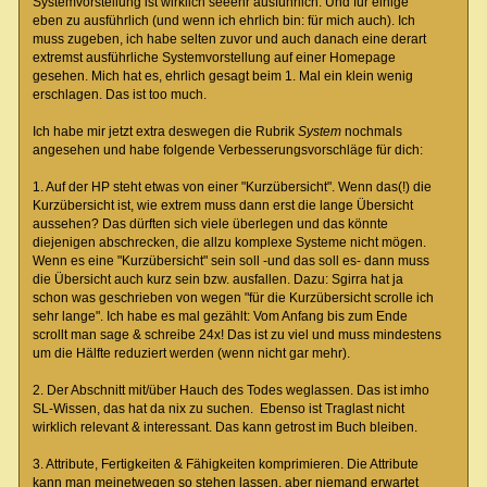
Systemvorstellung ist wirklich seeehr ausführlich. Und für einige
eben zu ausführlich (und wenn ich ehrlich bin: für mich auch). Ich
muss zugeben, ich habe selten zuvor und auch danach eine derart
extremst ausführliche Systemvorstellung auf einer Homepage
gesehen. Mich hat es, ehrlich gesagt beim 1. Mal ein klein wenig
erschlagen. Das ist too much.
Ich habe mir jetzt extra deswegen die Rubrik
System
nochmals
angesehen und habe folgende Verbesserungsvorschläge für dich:
1. Auf der HP steht etwas von einer "Kurzübersicht". Wenn das(!) die
Kurzübersicht ist, wie extrem muss dann erst die lange Übersicht
aussehen? Das dürften sich viele überlegen und das könnte
diejenigen abschrecken, die allzu komplexe Systeme nicht mögen.
Wenn es eine "Kurzübersicht" sein soll -und das soll es- dann muss
die Übersicht auch kurz sein bzw. ausfallen. Dazu: Sgirra hat ja
schon was geschrieben von wegen "für die Kurzübersicht scrolle ich
sehr lange". Ich habe es mal gezählt: Vom Anfang bis zum Ende
scrollt man sage & schreibe 24x! Das ist zu viel und muss mindestens
um die Hälfte reduziert werden (wenn nicht gar mehr).
2. Der Abschnitt mit/über Hauch des Todes weglassen. Das ist imho
SL-Wissen, das hat da nix zu suchen. Ebenso ist Traglast nicht
wirklich relevant & interessant. Das kann getrost im Buch bleiben.
3. Attribute, Fertigkeiten & Fähigkeiten komprimieren. Die Attribute
kann man meinetwegen so stehen lassen, aber niemand erwartet