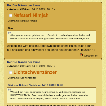
Re: Die Tränen der Idune
«
Antwort #100 am:
14.10.2019 | 16:15 »
Nefatari Nimjah
Username: Nefatari Nimjah
Zitat
Aber genau darum geht es doch. Sobald ich mich abgemeldet habe und
wieder anmelde, muss ich den gesamten Freischalt-Code neu eingeben...
Also bei mir wird das im Dropdown gespeichert. Ich muss es dann
nur anklicken und bin wieder drin, ohne neu eingeben zu müssen :-)
Gespeichert
Re: Die Tränen der Idune
«
Antwort #101 am:
14.10.2019 | 16:58 »
Lichtschwerttänzer
Username: Schwerttänzer
Zitat von: Nefatari Nimjah am 14.10.2019 | 16:05
Wir sind auf Kritik angewiesen, um etwas zu verbessern, Solange sie
KONSTRUKTIV ist. Das, was ich bisher von dir gelesen haben war aber
eher: "Wie könnt ihr es wagen, mir so einen Dreck zu verkaufen".