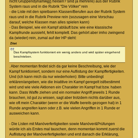
nicht Gruppendynamik
en
heißen? sind ja mehrere) aus der Rubrik
System raus und in die Rubrik "Die Völker" rein
- die Liste mit den spielbaren Klassen/Berufen aus der Rubrik System
raus und in die Rubrik Preview rein (sozusagen eine Vorschau
darauf, welche Klassen man alles spielen kann)
- Das Beispiel, wie ein Kampf abläuft bzw. wie eine klassische
Kampfrunde aussieht, fehlt komplett. Das gehört aber imho zwingend
da (wieder) rein, zumal auf der HP steht:
Zitat
Das Kampfsystem funktioniert ein wenig anders und wird später eingehend
beschrieben.
. Aber momentan findet sich da gar keine Beschreibung, wie der
Kampf funktioniert, sondern nur eine Auflistung der Kampffertigkeiten.
Und (ich kann mich da nur wiederholen): Bitte unbedingt
erklären/angeben, wie die Iniatitive im Kampf geregelt ist/bestimmt
wird und wie viele Aktionen ein Charakter im Kampf hat bzw. haben
kann. Dass Waffe ziehen und ein normaler Angriff jeweils 1 Runde
brauchen, ist gut zu wissen, sagt aber trotzdem nichts darüber aus,
wie oft mein Charakter (wenn er die Waffe bereits gezogen hat) in 1
Runde angreifen kann oder z.B. wie vielen Angriffen in 1 Runde er
ausweichen kann.
- Die Listen mit Manöverfertigkeiten sowie Manöver&Prüfungen
würde ich als Erstes mal tauschen, denn momentan kommt zuerst die
Auflistung der Manöverfertigkeiten und erst danach die Erklärung,