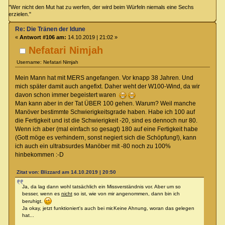
"Wer nicht den Mut hat zu werfen, der wird beim Würfeln niemals eine Sechs
erzielen."
Re: Die Tränen der Idune
«
Antwort #106 am:
14.10.2019 | 21:02 »
Nefatari Nimjah
Username: Nefatari Nimjah
Mein Mann hat mit MERS angefangen. Vor knapp 38 Jahren. Und
mich später damit auch angefixt. Daher weht der W100-Wind, da wir
davon schon immer begeistert waren
Man kann aber in der Tat ÜBER 100 gehen. Warum? Weil manche
Manöver bestimmte Schwierigkeitsgrade haben. Habe ich 100 auf
die Fertigkeit und ist die Schwierigkeit -20, sind es dennoch nur 80.
Wenn ich aber (mal einfach so gesagt) 180 auf eine Fertigkeit habe
(Gott möge es verhindern, sonst negiert sich die Schöpfung!), kann
ich auch ein ultrabsurdes Manöber mit -80 noch zu 100%
hinbekommen :-D
Zitat von: Blizzard am 14.10.2019 | 20:50
Ja, da lag dann wohl tatsächlich ein Missverständnis vor. Aber um so
besser, wenn es
nicht
so ist, wie von mir angenommen, dann bin ich
beruhigt.
Ja okay, jetzt funktioniert's auch bei mir.Keine Ahnung, woran das gelegen
hat...