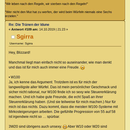
"Wir leben nach den Regeln, wir sterben nach den Regeln!"
"Wer nicht den Mut hat zu werfen, der wird beim Würfeln niemals eine Sechs
erzielen."
Re: Die Tränen der Idune
«
Antwort #109 am:
14.10.2019 | 21:23 »
Sgirra
Username: Sgirra
Hey, Blizzard!
Manchmal liegt man einfach nicht so auseinander, wie man denkt
und das ist für mich auch immer eine Freude.
• W100
Ja, ich kenne das Argument. Trotzdem ist es für mich der
langweiligste aller Würfel. Das ist mein persönlicher Geschmack und
sicher nicht rational, nur W100 finde ich so sexy wie Steuererklärung
machen. Und ich habe gute Freunde, die echt Spaß an ihrer
Steuererklärung haben. (Und sie teilweise für mich machen.) Nur für
mich ist das nichts. Dazu kommt, dass die meisten W100-Systeme mit
Mirkosteigerungen arbeiten. Die gefühlte Progression von 55 auf 58
ist irgendwie nicht so … spürbar.
3W20 sind übrigens auch unsexy.
Aber W10 oder W20 sind