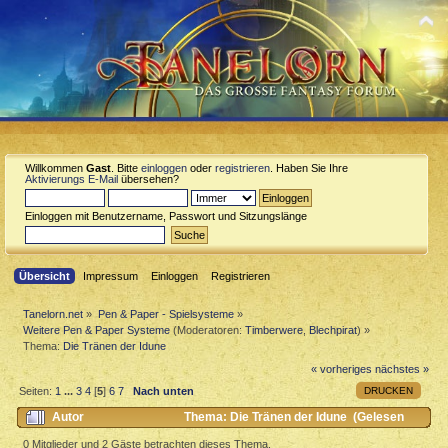
Willkommen
Gast
. Bitte
einloggen
oder
registrieren
. Haben Sie Ihre
Aktivierungs E-Mail
übersehen?
Einloggen mit Benutzername, Passwort und Sitzungslänge
Übersicht
Impressum
Einloggen
Registrieren
Tanelorn.net
»
Pen & Paper - Spielsysteme
»
Weitere Pen & Paper Systeme
(Moderatoren:
Timberwere
,
Blechpirat
) »
Thema:
Die Tränen der Idune
« vorheriges
nächstes »
DRUCKEN
Seiten:
1
...
3
4
[
5
]
6
7
Nach unten
Autor
Thema: Die Tränen der Idune (Gelesen
27978 mal)
0 Mitglieder und 2 Gäste betrachten dieses Thema.