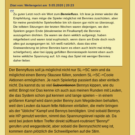
Zitat von: Weltengeist am 9.05.2020 | 20:23
Zu guter Letzt noch ein Wort zum
Benniefluss
. Ich lese ja immer wieder die
Empfehlung, man möge die Spieler möglichst mit Bennies zuschütten, aber
für meine persönliche Spielvorliebe bin ich davon gar nicht so überzeugt.
Die tollsten Sitzungen der letzten Wochen waren diejenigen, wo den
Spielern gegen Ende (idealerweise im Finalkampf) die Bennies
auszugehen drohten. Da waren sie dann wirklich aufgeregt, haben
mitgefiebert und waren total euphorisch, wenn dann am Ende doch noch
alles gut ausgegangen ist. Ich weiß natürlich, dass das eine
Gratwanderung ist (ohne Bennies kann es eben auch leicht mal richtig
schiefgehen), aber bei üppig gefüllten Benniestapeln kommt eben auch
keine wirkliche Spannung auf. Ich mag das Spiel mit weniger Bennies
daher lieber.
Der Bennyfluss soll ja möglichst nicht nur SL->SC sein und da
möglichst einen Benny-Stausee füllen, sondern SL->SC->Coole
Aktionen ermöglichen. Je nach Spielertyp passiert das aber einfach
nicht. Da kannst du so viel
Subventionen
Bennys kippen, wie du
willst: Bringt nix! Das kenne ich auch aus meinen Runden mit Leuten,
die das System schon gut kennen und lange spielen – in einem
größeren Kampf wird dann jeder Benny zum Wegstecken behalten,
weil den Leuten da kaum fette Aktionen einfallen, die mehr bringen
als der "übliche" Kampf und Bennys benötigten. Und sobald Bennys
wie HP genutzt werden, nimmt das Spannungslevel rapide ab. Da
wird bei jedem fetten Treffer direkt süffisant-routiniert "Benny!"
gerufen und weggesteckt, aber sobald die Bennyschicht weg ist,
kommen dann
plötzlich
die Schweißperlen auf die Stirn.