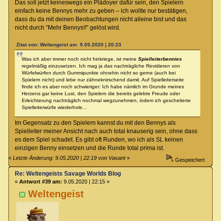
Das soll jetzt keineswegs ein Plädoyer dafür sein, den Spielern
einfach keine Bennys mehr zu geben – ich wollte nur bestätigen,
dass du da mit deinen Beobachtungen nicht alleine bist und das
nicht durch "Mehr Bennys!!" gelöst wird.
Zitat von: Weltengeist am 9.05.2020 | 20:23
Was ich aber immer noch nicht hinkriege, ist meine
Spielleiterbennies
regelmäßig einzusetzen. Ich mag ja das nachträgliche Revidieren von
Würfelwürfen durch Gummipunkte ohnehin nicht so gerne (auch bei
Spielern nicht) und lebe nur zähneknirschend damit. Auf Spielleiterseite
finde ich es aber noch schwieriger: Ich habe nämlich im Grunde meines
Herzens gar keine Lust, den Spielern die bereits gelebte Freude oder
Erleichterung nachträglich nochmal wegzunehmen, indem ich gescheiterte
Spielleiterwürfe wiederhole...
Im Gegensatz zu den Spielern kannst du mit den Bennys als
Spielleiter meiner Ansicht nach auch total knauserig sein, ohne dass
es dem Spiel schadet. Es gibt oft Runden, wo ich als SL keinen
einzigen Benny einsetzen und die Runde total prima ist.
«
Letzte Änderung: 9.05.2020 | 22:19 von Vasant
»
Gespeichert
Re: Weltengeists Savage Worlds Blog
«
Antwort #39 am:
9.05.2020 | 22:15 »
Weltengeist