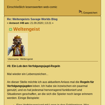
Einschließlich lesenswerten web-comic
Gespeichert
Re: Weltengeists Savage Worlds Blog
«
Antwort #49 am:
21.09.2020 | 13:21 »
Weltengeist
Username: Weltengeist
#6: Ein Lob den Verfolgungsjagd-Regeln
Mal wieder ein Lebenszeichen...
An dieser Stelle möchte ich aus aktuellem Anlass mal die
Regeln für
Verfolgungsjagden
loben. Ich habe sie inzwischen ein paarmal
genutzt, und es hat jedesmal hervorragend funktioniert und
Situationen geschaffen, an die sich die Spieler noch lange erinnern
werden. Einige Beispiele:
Eine Verfolgungsjagd mit Loren in den Goblinminen. War