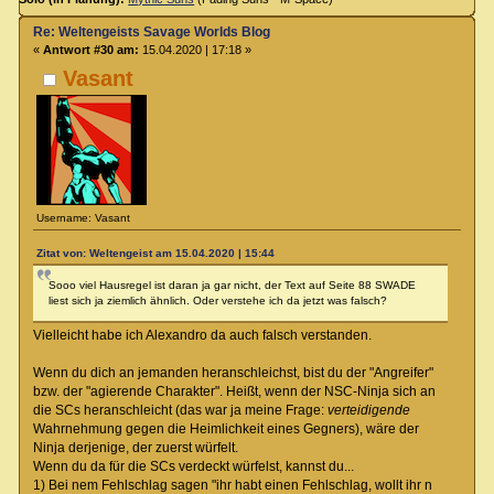
Re: Weltengeists Savage Worlds Blog
«
Antwort #30 am:
15.04.2020 | 17:18 »
Vasant
Username: Vasant
Zitat von: Weltengeist am 15.04.2020 | 15:44
Sooo viel Hausregel ist daran ja gar nicht, der Text auf Seite 88 SWADE
liest sich ja ziemlich ähnlich. Oder verstehe ich da jetzt was falsch?
Vielleicht habe ich Alexandro da auch falsch verstanden.
Wenn du dich an jemanden heranschleichst, bist du der "Angreifer"
bzw. der "agierende Charakter". Heißt, wenn der NSC-Ninja sich an
die SCs heranschleicht (das war ja meine Frage:
verteidigende
Wahrnehmung gegen die Heimlichkeit eines Gegners), wäre der
Ninja derjenige, der zuerst würfelt.
Wenn du da für die SCs verdeckt würfelst, kannst du...
1) Bei nem Fehlschlag sagen "ihr habt einen Fehlschlag, wollt ihr n