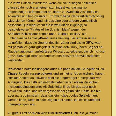
die letzte Edition investieren, wenn die Neuauflagen hoffentlich
dieses Jahr noch erscheinen (zumindest war das mal so
angekündigt, ich fange aber an, daran zu zweifeln). Also heißt es
Abwarten und Improvisieren. Trotzdem habe ich natürlich nicht völlig
widerstehen können und mir das eine oder andere vermeintlich
passende Quellenbuch für die letzte Edition zugelegt, so
beispielsweise "Pirates of the Spanish Main" wegen der
Seefahrt-/Schiffskampfregeln und "Hellfrost Bestiary" als
umfangreiche Fantasy-Kreaturensammlung. Bei letzterer ist mir
aufgefallen, dass die Gegner deutlich zäher sind als im GRW, was
mir persönlich ganz gut gefällt. Nur von dem Trick, jeden Gegner ab
Räuberhauptmann aufwärts zur Wildcard zu erklären, bin ich nicht so
ganz überzeugt, denn so habe ich das Konzept der Wildcard nicht
verstanden.
Inzwischen hatte ich übrigens auch ein paar Mal die Gelegenheit, die
Chase
-Regeln auszuprobieren, und zu meiner Überraschung haben
sich die Spieler da teilweise echt die Fingernägel runtergekaut vor
Aufregung. Das hätte ich nach den eher zähen ersten Versuchen
nicht unbedingt erwartet. Als Spielleiter finde ich das aber noch
schwer zu leiten, und ich vergesse dabei gefühlt die Hälfte. Ich bin
aber ganz optimistisch, dass das ein richtig cooles Spielelement
werden kann, wenn mir die Regeln erst einmal in Fleisch und Blut
übergegangen sind.
Zu guter Letzt noch ein Wort zum
Benniefluss
. Ich lese ja immer