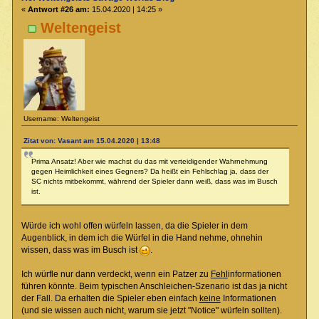
«
Antwort #26 am:
15.04.2020 | 14:25 »
Weltengeist
Username: Weltengeist
Zitat von: Vasant am 15.04.2020 | 13:48
Prima Ansatz! Aber wie machst du das mit verteidigender Wahrnehmung
gegen Heimlichkeit eines Gegners? Da heißt ein Fehlschlag ja, dass der
SC nichts mitbekommt, während der Spieler dann weiß, dass was im Busch
ist.
Würde ich wohl offen würfeln lassen, da die Spieler in dem
Augenblick, in dem ich die Würfel in die Hand nehme, ohnehin
wissen, dass was im Busch ist
.
Ich würfle nur dann verdeckt, wenn ein Patzer zu
Fehl
informationen
führen könnte. Beim typischen Anschleichen-Szenario ist das ja nicht
der Fall. Da erhalten die Spieler eben einfach
keine
Informationen
(und sie wissen auch nicht, warum sie jetzt "Notice" würfeln sollten).