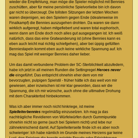
wieder die Empfehlung, man möge die Spieler möglichst mit Bennies
zuschütten, aber für meine persönliche Spielvorliebe bin ich davon
gar nicht so überzeugt. Die tollsten Sitzungen der letzten Wochen
waren diejenigen, wo den Spielern gegen Ende (idealerweise im
Finalkampf) die Bennies auszugehen drohten. Da waren sie dann
wirklich aufgeregt, haben mitgefiebert und waren total euphorisch,
wenn dann am Ende doch noch alles gut ausgegangen ist. Ich weiß
natürlich, dass das eine Gratwanderung ist (ohne Bennies kann es
eben auch leicht mal richtig schiefgehen), aber bei üppig gefüllten
Benniestapeln kommt eben auch keine wirkliche Spannung auf. Ich
mag das Spiel mit weniger Bennies daher lieber.
Um das damit verbundene Problem der SC-Sterblichkeit abzufedern,
habe ich jetzt in all meinen Runden die Settingregel
Heroes never
die
eingeführt. Das entspricht ohnehin eher dem von mir
bevorzugten, pulpigen Spielstil - früher hätte ich das weit von mir
gewiesen, aber inzwischen ist mir klar geworden, dass wir die
Spannung, die ich mir wünsche, auch ohne die ultimative Drohung
mit dem Charaktertod hinbekommen.
Was ich aber immer noch nicht hinkriege, ist meine
Spielleiterbennies
regelmäßig einzusetzen. Ich mag ja das
nachträgliche Revidieren von Würfelwürfen durch Gummipunkte
ohnehin nicht so gerne (auch bei Spielern nicht) und lebe nur
zähneknirschend damit. Auf Spielleiterseite finde ich es aber noch
schwieriger: Ich habe nämlich im Grunde meines Herzens gar keine
Lust, den Spielern die bereits gelebte Freude oder Erleichterung