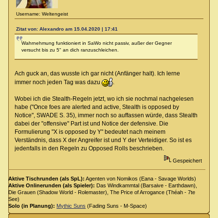
Username: Weltengeist
Zitat von: Alexandro am 15.04.2020 | 17:41
Wahrnehmung funktioniert in SaWo nicht passiv, außer der Gegner
versucht bis zu 5" an dich ranzuschleichen.
Ach guck an, das wusste ich gar nicht (Anfänger halt). Ich lerne
immer noch jeden Tag was dazu
.
Wobei ich die Stealth-Regeln jetzt, wo ich sie nochmal nachgelesen
habe ("Once foes are alerted and active, Stealth is opposed by
Notice", SWADE S. 35), immer noch so auffassen würde, dass Stealth
dabei der "offensive" Part ist und Notice der defensive. Die
Formulierung "X is opposed by Y" bedeutet nach meinem
Verständnis, dass X der Angreifer ist und Y der Verteidiger. So ist es
jedenfalls in den Regeln zu Opposed Rolls beschrieben.
Gespeichert
Aktive Tischrunden (als SpL):
Agenten von Nomikos (Eana - Savage Worlds)
Aktive Onlinerunden (als Spieler):
Das Windkammtal (Barsaive - Earthdawn),
Die Grauen (Shadow World - Rolemaster), The Price of Arrogance (Théah - 7te
See)
Solo (in Planung):
Mythic Suns
(Fading Suns - M-Space)