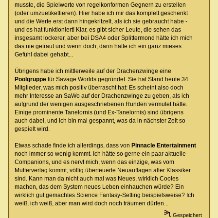
musste, die Spielwerte von regelkonformen Gegnern zu erstellen
(oder umzuetikettieren). Hier habe ich mir das komplett geschenkt
und die Werte erst dann hingekritzelt, als ich sie gebraucht habe -
und es hat funktioniert! Klar, es gibt sicher Leute, die sehen das
insgesamt lockerer, aber bei DSA4 oder Splittermond hätte ich mich
das nie getraut und wenn doch, dann hätte ich ein ganz mieses
Gefühl dabei gehabt...
Übrigens habe ich mittlerweile auf der Drachenzwinge eine
Poolgruppe
für Savage Worlds gegründet. Sie hat Stand heute 34
Mitglieder, was mich positiv überrascht hat: Es scheint also doch
mehr Interesse an SaWo auf der Drachenzwinge zu geben, als ich
aufgrund der wenigen ausgeschriebenen Runden vermutet hätte.
Einige prominente Tanelornis (und Ex-Tanelornis) sind übrigens
auch dabei, und ich bin mal gespannt, was da in nächster Zeit so
gespielt wird.
Etwas schade finde ich allerdings, dass von
Pinnacle Entertainment
noch immer so wenig kommt. Ich hätte so gerne ein paar aktuelle
Companions, und es nervt mich, wenn das einzige, was vom
Mutterverlag kommt, völlig überteuerte Neuauflagen alter Klassiker
sind. Kann man da nicht auch mal was Neues, wirklich Cooles
machen, das dem System neues Leben einhauchen würde? Ein
wirklich gut gemachtes Science Fantasy-Setting beispielsweise? Ich
weiß, ich weiß, aber man wird doch noch träumen dürfen...
Gespeichert