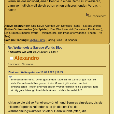
Wenn sie das motiviert, einen Bennie in einen Reroll zu investieren,
dann vermutlich, weil sie eh schon einen entsprechenden Verdacht
hatten.
Gespeichert
Aktive Tischrunden (als SpL):
Agenten von Nomikos (Eana - Savage Worlds)
Aktive Onlinerunden (als Spieler):
Das Windkammtal (Barsaive - Earthdawn),
Die Grauen (Shadow World - Rolemaster), The Price of Arrogance (Théah - 7te
See)
Solo (in Planung):
Mythic Suns
(Fading Suns - M-Space)
Re: Weltengeists Savage Worlds Blog
«
Antwort #27 am:
15.04.2020 | 14:36 »
Alexandro
Username: Alexandro
Zitat von: Weltengeist am 13.04.2020 | 18:27
Interessanter Punkt. Offen gestanden habe ich mir da noch gar nicht so
viele Gedanken drüber gemacht - im Moment gibt es bei uns bei
unbewussten Proben und verdeckten Würfen einfach keine Bennies. Eine
richtig gute Lösung hätte ich dafür auch nicht - ihr vielleicht?
Ich lasse die aktive Partei erst würfeln und Bennies einsetzen, bis sie
mit dem Ergebnis zufrieden sind (in diesem Fall den
Wahrnehmungswurf der Spieler). Dann würfelt (offen) die