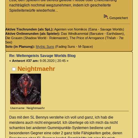
nachträglich nochmal wegzunehmen, indem ich gescheiterte
Spielleiterwürfe wiederhole...
Gespeichert
Aktive Tischrunden (als SpL):
Agenten von Nomikos (Eana - Savage Worlds)
Aktive Onlinerunden (als Spieler):
Das Windkammtal (Barsaive - Earthdawn),
Die Grauen (Shadow World - Rolemaster), The Price of Arrogance (Théah - 7te
See)
Solo (in Planung):
Mythic Suns
(Fading Suns - M-Space)
Re: Weltengeists Savage Worlds Blog
«
Antwort #37 am:
9.05.2020 | 20:45 »
Neightmaehr
Username: Neightmaehr
Das mit den SL Bennys verstehe ich voll und ganz, ich hab die
meistens auch nicht eingesetzt. Ich überlege ob ich mich da nicht
schamlos bei anderen Gummipunkte-Systemen bediene und
besonderen Gegner eine oder 2 ganz tolle Fähigkeiten gebe, deren