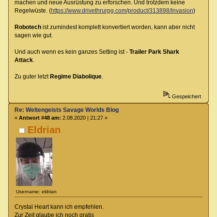
machen und neue Ausrüstung zu erforschen. Und trotzdem keine
Regelwüste. (
https://www.drivethrurpg.com/product/313898/Invasion
)
Robotech
ist zumindest komplett konvertiert worden, kann aber nicht
sagen wie gut.
Und auch wenn es kein ganzes Setting ist -
Trailer Park Shark
Attack
.
Zu guter letzt
Regime Diabolique
.
Gespeichert
Re: Weltengeists Savage Worlds Blog
«
Antwort #48 am:
2.08.2020 | 21:27 »
Eldrian
Username: eldrian
Crystal Heart kann ich empfehlen.
Zur Zeit glaube ich noch gratis