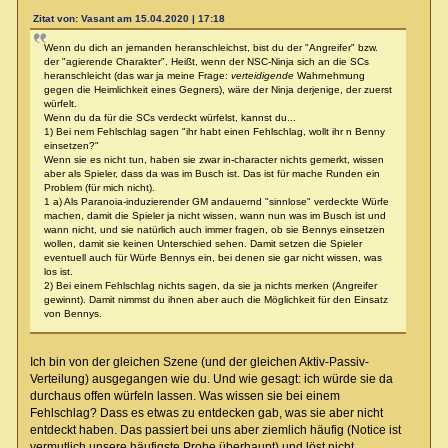
Zitat von: Vasant am 15.04.2020 | 17:18
Wenn du dich an jemanden heranschleichst, bist du der "Angreifer" bzw.
der "agierende Charakter". Heißt, wenn der NSC-Ninja sich an die SCs
heranschleicht (das war ja meine Frage:
verteidigende
Wahrnehmung
gegen die Heimlichkeit eines Gegners), wäre der Ninja derjenige, der zuerst
würfelt.
Wenn du da für die SCs verdeckt würfelst, kannst du...
1) Bei nem Fehlschlag sagen "ihr habt einen Fehlschlag, wollt ihr n Benny
einsetzen?"
Wenn sie es nicht tun, haben sie zwar in-character nichts gemerkt, wissen
aber als Spieler, dass da was im Busch ist. Das ist für mache Runden ein
Problem (für mich nicht).
1 a) Als Paranoia-induzierender GM andauernd "sinnlose" verdeckte Würfe
machen, damit die Spieler ja nicht wissen, wann nun was im Busch ist und
wann nicht, und sie natürlich auch immer fragen, ob sie Bennys einsetzen
wollen, damit sie keinen Unterschied sehen. Damit setzen die Spieler
eventuell auch für Würfe Bennys ein, bei denen sie gar nicht wissen, was
los ist.
2) Bei einem Fehlschlag nichts sagen, da sie ja nichts merken (Angreifer
gewinnt). Damit nimmst du ihnen aber auch die Möglichkeit für den Einsatz
von Bennys.
Ich bin von der gleichen Szene (und der gleichen Aktiv-Passiv-
Verteilung) ausgegangen wie du. Und wie gesagt: ich würde sie da
durchaus offen würfeln lassen. Was wissen sie bei einem
Fehlschlag? Dass es etwas zu entdecken gab, was sie aber nicht
entdeckt haben. Das passiert bei uns aber ziemlich häufig (Notice ist
vermutlich unsere häufigste Probe überhaupt) und löst nicht