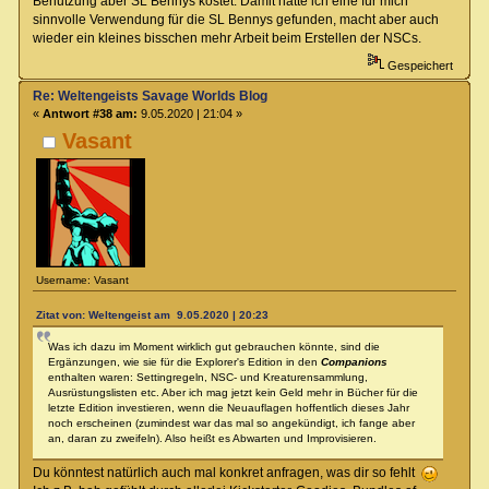
Benutzung aber SL Bennys kostet. Damit hätte ich eine für mich
sinnvolle Verwendung für die SL Bennys gefunden, macht aber auch
wieder ein kleines bisschen mehr Arbeit beim Erstellen der NSCs.
Gespeichert
Re: Weltengeists Savage Worlds Blog
«
Antwort #38 am:
9.05.2020 | 21:04 »
Vasant
Username: Vasant
Zitat von: Weltengeist am 9.05.2020 | 20:23
Was ich dazu im Moment wirklich gut gebrauchen könnte, sind die
Ergänzungen, wie sie für die Explorer's Edition in den
Companions
enthalten waren: Settingregeln, NSC- und Kreaturensammlung,
Ausrüstungslisten etc. Aber ich mag jetzt kein Geld mehr in Bücher für die
letzte Edition investieren, wenn die Neuauflagen hoffentlich dieses Jahr
noch erscheinen (zumindest war das mal so angekündigt, ich fange aber
an, daran zu zweifeln). Also heißt es Abwarten und Improvisieren.
Du könntest natürlich auch mal konkret anfragen, was dir so fehlt