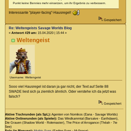
Punkt keine Bennies mehr einsetzen, um ihr Ergebnis zu verbessern.
Interessante "player-facing"-Hausregel!
Gespeichert
Re: Weltengeists Savage Worlds Blog
«
Antwort #29 am:
15.04.2020 | 15:44 »
Weltengeist
Username: Weltengeist
Sooo viel Hausregel ist daran ja gar nicht, der Text auf Seite 88
SWADE liest sich ja ziemlich ähnlich. Oder verstehe ich da jetzt was
falsch?
Gespeichert
Aktive Tischrunden (als SpL):
Agenten von Nomikos (Eana - Savage Worlds)
Aktive Onlinerunden (als Spieler):
Das Windkammtal (Barsaive - Earthdawn),
Die Grauen (Shadow World - Rolemaster), The Price of Arrogance (Théah - 7te
See)
Solo (in Planung):
Mythic Suns
(Fading Suns - M-Space)