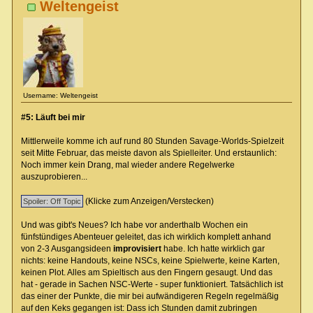
Weltengeist
Username: Weltengeist
#5: Läuft bei mir
Mittlerweile komme ich auf rund 80 Stunden Savage-Worlds-Spielzeit
seit Mitte Februar, das meiste davon als Spielleiter. Und erstaunlich:
Noch immer kein Drang, mal wieder andere Regelwerke
auszuprobieren...
(Klicke zum Anzeigen/Verstecken)
Und was gibt's Neues? Ich habe vor anderthalb Wochen ein
fünfstündiges Abenteuer geleitet, das ich wirklich komplett anhand
von 2-3 Ausgangsideen
improvisiert
habe. Ich hatte wirklich gar
nichts: keine Handouts, keine NSCs, keine Spielwerte, keine Karten,
keinen Plot. Alles am Spieltisch aus den Fingern gesaugt. Und das
hat - gerade in Sachen NSC-Werte - super funktioniert. Tatsächlich ist
das einer der Punkte, die mir bei aufwändigeren Regeln regelmäßig
auf den Keks gegangen ist: Dass ich Stunden damit zubringen