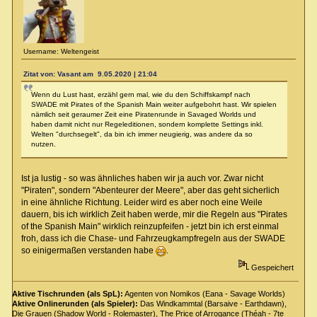
Username: Weltengeist
Zitat von: Vasant am 9.05.2020 | 21:04
Wenn du Lust hast, erzähl gern mal, wie du den Schiffskampf nach
SWADE mit Pirates of the Spanish Main weiter aufgebohrt hast. Wir spielen
nämlich seit geraumer Zeit eine Piratenrunde in Savaged Worlds und
haben damit nicht nur Regeleditionen, sondern komplette Settings inkl.
Welten "durchsegelt", da bin ich immer neugierig, was andere da so
nutzen.
Ist ja lustig - so was ähnliches haben wir ja auch vor. Zwar nicht
"Piraten", sondern "Abenteurer der Meere", aber das geht sicherlich
in eine ähnliche Richtung. Leider wird es aber noch eine Weile
dauern, bis ich wirklich Zeit haben werde, mir die Regeln aus "Pirates
of the Spanish Main" wirklich reinzupfeifen - jetzt bin ich erst einmal
froh, dass ich die Chase- und Fahrzeugkampfregeln aus der SWADE
so einigermaßen verstanden habe
.
Gespeichert
Aktive Tischrunden (als SpL):
Agenten von Nomikos (Eana - Savage Worlds)
Aktive Onlinerunden (als Spieler):
Das Windkammtal (Barsaive - Earthdawn),
Die Grauen (Shadow World - Rolemaster), The Price of Arrogance (Théah - 7te