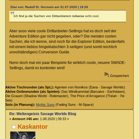
Zitat von: Radulf St. Germain am 31.07.2020 | 18:26
Ich find ja die Sachen von Drittanbietern teilweise echt cool.
Aber sooo viele coole Drittanbieter-Settings hat es doch seit der
Adventure Edition gar nicht gegeben, oder? Die meisten coolen
Sachen, die ich kenne, sind noch für die Explorer Edition, bestenfalls
mit einem lieblos hingeklatschten 3-seitigen (und somit reichlich
unvollständigen) Conversion Guide.
Nenn doch mal ein paar Beispiele für wirklich coole, neuere SWADE-
Settings, damit es konkreter wird!
Gespeichert
Aktive Tischrunden (als SpL):
Agenten von Nomikos (Eana - Savage Worlds)
Aktive Onlinerunden (als Spieler):
Das Windkammtal (Barsaive - Earthdawn),
Die Grauen (Shadow World - Rolemaster), The Price of Arrogance (Théah - 7te
See)
Solo (in Planung):
Mythic Suns
(Fading Suns - M-Space)
Re: Weltengeists Savage Worlds Blog
«
Antwort #45 am:
1.08.2020 | 09:33 »
Kaskantor