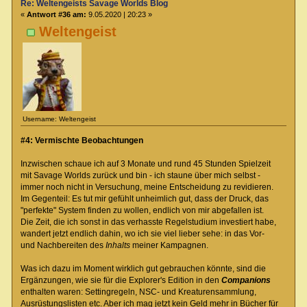
Re: Weltengeists Savage Worlds Blog
«
Antwort #36 am:
9.05.2020 | 20:23 »
Weltengeist
Username: Weltengeist
#4: Vermischte Beobachtungen
Inzwischen schaue ich auf 3 Monate und rund 45 Stunden Spielzeit
mit Savage Worlds zurück und bin - ich staune über mich selbst -
immer noch nicht in Versuchung, meine Entscheidung zu revidieren.
Im Gegenteil: Es tut mir gefühlt unheimlich gut, dass der Druck, das
"perfekte" System finden zu wollen, endlich von mir abgefallen ist.
Die Zeit, die ich sonst in das verhasste Regelstudium investiert habe,
wandert jetzt endlich dahin, wo ich sie viel lieber sehe: in das Vor-
und Nachbereiten des
Inhalts
meiner Kampagnen.
Was ich dazu im Moment wirklich gut gebrauchen könnte, sind die
Ergänzungen, wie sie für die Explorer's Edition in den
Companions
enthalten waren: Settingregeln, NSC- und Kreaturensammlung,
Ausrüstungslisten etc. Aber ich mag jetzt kein Geld mehr in Bücher für