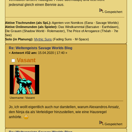
jedesmal gleich einen Bennie aus.
Gespeichert
Aktive Tischrunden (als SpL):
Agenten von Nomikos (Eana - Savage Worlds)
Aktive Onlinerunden (als Spieler):
Das Windkammtal (Barsaive - Earthdawn),
Die Grauen (Shadow World - Rolemaster), The Price of Arrogance (Théah - 7te
See)
Solo (in Planung):
Mythic Suns
(Fading Suns - M-Space)
Re: Weltengeists Savage Worlds Blog
«
Antwort #32 am:
15.04.2020 | 17:40 »
Vasant
Username: Vasant
Jo, ich wollt eigentlich auch nur darstellen, warum Alexandros Ansatz,
den Ninja da als Verteidiger hinzustellen, wie eine Hausregel
anhörte.
Gespeichert