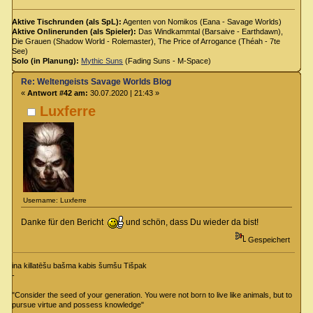
Aktive Tischrunden (als SpL):
Agenten von Nomikos (Eana - Savage Worlds)
Aktive Onlinerunden (als Spieler):
Das Windkammtal (Barsaive - Earthdawn),
Die Grauen (Shadow World - Rolemaster), The Price of Arrogance (Théah - 7te
See)
Solo (in Planung):
Mythic Suns
(Fading Suns - M-Space)
Re: Weltengeists Savage Worlds Blog
«
Antwort #42 am:
30.07.2020 | 21:43 »
Luxferre
Username: Luxferre
Danke für den Bericht
und schön, dass Du wieder da bist!
Gespeichert
ina killatēšu bašma kabis šumšu Tišpak
-
"Consider the seed of your generation. You were not born to live like animals, but to
pursue virtue and possess knowledge"