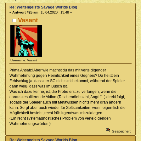
Re: Weltengeists Savage Worlds Blog
«
Antwort #25 am:
15.04.2020 | 13:48 »
Vasant
Username: Vasant
Prima Ansatz! Aber wie machst du das mit verteidigender
Wahrnehmung gegen Heimlichkeit eines Gegners? Da heißt ein
Fehlschlag ja, dass der SC nichts mitbekommt, während der Spieler
dann weiß, dass was im Busch ist.
Was ich dazu kenne, ist, die Probe erst zu verlangen, wenn die
daraus resultierende Aktion (Taschendiebstahl, Angriff...) direkt folgt,
sodass der Spieler auch mit Metawissen nichts mehr dran ändern
kann. Sorgt aber auch wieder für Seltsamkeiten, wenn eigentlich die
Möglichkeit besteht, recht früh irgendwas mitzukriegen.
(Ein recht systemagnostisches Problem von verteidigenden
Wahrnehmungswürfen!)
Gespeichert
Re: Weltengeists Savage Worlds Blog