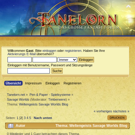
Willkommen
Gast
. Bitte
einloggen
oder
registrieren
. Haben Sie Ihre
Aktivierungs E-Mail
übersehen?
Einloggen mit Benutzername, Passwort und Sitzungslänge
Übersicht
Impressum
Einloggen
Registrieren
Tanelorn.net
»
Pen & Paper - Spielsysteme
»
Savage Worlds
(Moderator:
Timberwere
) »
Thema:
Weltengeists Savage Worlds Blog
« vorheriges
nächstes »
DRUCKEN
Seiten:
1
[
2
]
3
4
5
Nach unten
Autor
Thema: Weltengeists Savage Worlds Blog
(Gelesen 21716 mal)
0 Mitglieder und 1 Gast betrachten dieses Thema.