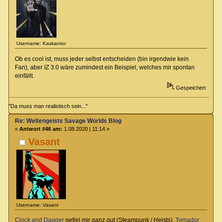
Username: Kaskantor
Ob es cool ist, muss jeder selbst entscheiden (bin irgendwie kein
Fan), aber IZ 3.0 wäre zumindest ein Beispiel, welches mir spontan
einfällt.
Gespeichert
"Da muss man realistisch sein..."
Re: Weltengeists Savage Worlds Blog
«
Antwort #46 am:
1.08.2020 | 11:14 »
Vasant
Username: Vasant
Clock and Dagger
gefiel mir ganz gut (Steampunk / Heists),
Tyrnador