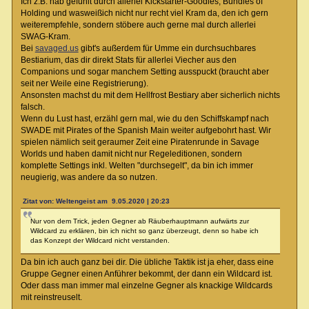
Ich z.B. hab gefühlt durch allerlei Kickstarter-Goodies, Bundles of
Holding und wasweißich nicht nur recht viel Kram da, den ich gern
weiterempfehle, sondern stöbere auch gerne mal durch allerlei
SWAG-Kram.
Bei
savaged.us
gibt's außerdem für Umme ein durchsuchbares
Bestiarium, das dir direkt Stats für allerlei Viecher aus den
Companions und sogar manchem Setting ausspuckt (braucht aber
seit ner Weile eine Registrierung).
Ansonsten machst du mit dem Hellfrost Bestiary aber sicherlich nichts
falsch.
Wenn du Lust hast, erzähl gern mal, wie du den Schiffskampf nach
SWADE mit Pirates of the Spanish Main weiter aufgebohrt hast. Wir
spielen nämlich seit geraumer Zeit eine Piratenrunde in Savage
Worlds und haben damit nicht nur Regeleditionen, sondern
komplette Settings inkl. Welten "durchsegelt", da bin ich immer
neugierig, was andere da so nutzen.
Zitat von: Weltengeist am 9.05.2020 | 20:23
Nur von dem Trick, jeden Gegner ab Räuberhauptmann aufwärts zur
Wildcard zu erklären, bin ich nicht so ganz überzeugt, denn so habe ich
das Konzept der Wildcard nicht verstanden.
Da bin ich auch ganz bei dir. Die übliche Taktik ist ja eher, dass eine
Gruppe Gegner einen Anführer bekommt, der dann ein Wildcard ist.
Oder dass man immer mal einzelne Gegner als knackige Wildcards
mit reinstreuselt.