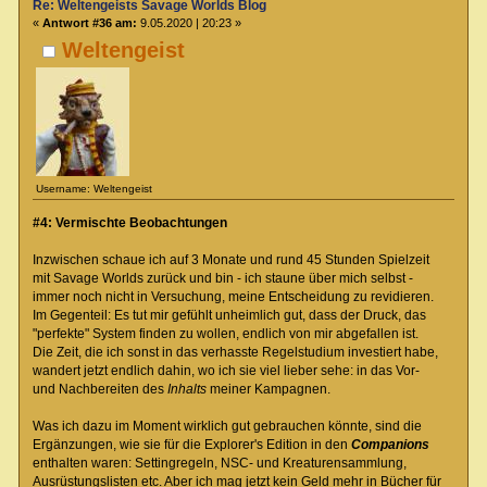
Re: Weltengeists Savage Worlds Blog
«
Antwort #36 am:
9.05.2020 | 20:23 »
Weltengeist
Username: Weltengeist
#4: Vermischte Beobachtungen
Inzwischen schaue ich auf 3 Monate und rund 45 Stunden Spielzeit
mit Savage Worlds zurück und bin - ich staune über mich selbst -
immer noch nicht in Versuchung, meine Entscheidung zu revidieren.
Im Gegenteil: Es tut mir gefühlt unheimlich gut, dass der Druck, das
"perfekte" System finden zu wollen, endlich von mir abgefallen ist.
Die Zeit, die ich sonst in das verhasste Regelstudium investiert habe,
wandert jetzt endlich dahin, wo ich sie viel lieber sehe: in das Vor-
und Nachbereiten des
Inhalts
meiner Kampagnen.
Was ich dazu im Moment wirklich gut gebrauchen könnte, sind die
Ergänzungen, wie sie für die Explorer's Edition in den
Companions
enthalten waren: Settingregeln, NSC- und Kreaturensammlung,
Ausrüstungslisten etc. Aber ich mag jetzt kein Geld mehr in Bücher für