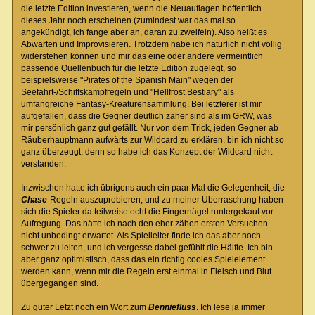
die letzte Edition investieren, wenn die Neuauflagen hoffentlich
dieses Jahr noch erscheinen (zumindest war das mal so
angekündigt, ich fange aber an, daran zu zweifeln). Also heißt es
Abwarten und Improvisieren. Trotzdem habe ich natürlich nicht völlig
widerstehen können und mir das eine oder andere vermeintlich
passende Quellenbuch für die letzte Edition zugelegt, so
beispielsweise "Pirates of the Spanish Main" wegen der
Seefahrt-/Schiffskampfregeln und "Hellfrost Bestiary" als
umfangreiche Fantasy-Kreaturensammlung. Bei letzterer ist mir
aufgefallen, dass die Gegner deutlich zäher sind als im GRW, was
mir persönlich ganz gut gefällt. Nur von dem Trick, jeden Gegner ab
Räuberhauptmann aufwärts zur Wildcard zu erklären, bin ich nicht so
ganz überzeugt, denn so habe ich das Konzept der Wildcard nicht
verstanden.
Inzwischen hatte ich übrigens auch ein paar Mal die Gelegenheit, die
Chase
-Regeln auszuprobieren, und zu meiner Überraschung haben
sich die Spieler da teilweise echt die Fingernägel runtergekaut vor
Aufregung. Das hätte ich nach den eher zähen ersten Versuchen
nicht unbedingt erwartet. Als Spielleiter finde ich das aber noch
schwer zu leiten, und ich vergesse dabei gefühlt die Hälfte. Ich bin
aber ganz optimistisch, dass das ein richtig cooles Spielelement
werden kann, wenn mir die Regeln erst einmal in Fleisch und Blut
übergegangen sind.
Zu guter Letzt noch ein Wort zum
Benniefluss
. Ich lese ja immer