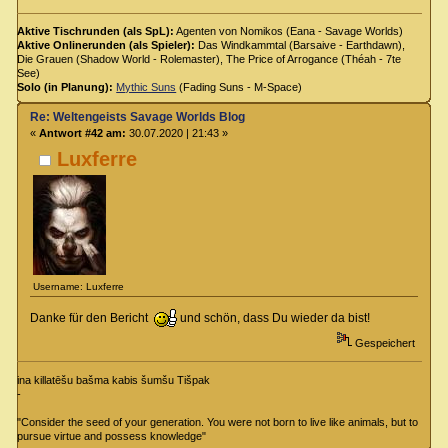
Aktive Tischrunden (als SpL):
Agenten von Nomikos (Eana - Savage Worlds)
Aktive Onlinerunden (als Spieler):
Das Windkammtal (Barsaive - Earthdawn),
Die Grauen (Shadow World - Rolemaster), The Price of Arrogance (Théah - 7te
See)
Solo (in Planung):
Mythic Suns
(Fading Suns - M-Space)
Re: Weltengeists Savage Worlds Blog
«
Antwort #42 am:
30.07.2020 | 21:43 »
Luxferre
Username: Luxferre
Danke für den Bericht
und schön, dass Du wieder da bist!
Gespeichert
ina killatēšu bašma kabis šumšu Tišpak
-
"Consider the seed of your generation. You were not born to live like animals, but to
pursue virtue and possess knowledge"