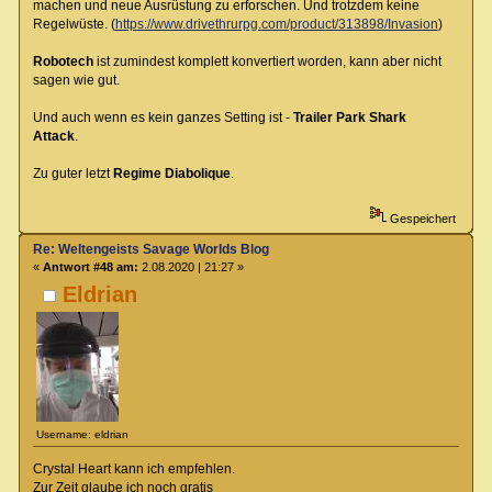
machen und neue Ausrüstung zu erforschen. Und trotzdem keine
Regelwüste. (
https://www.drivethrurpg.com/product/313898/Invasion
)
Robotech
ist zumindest komplett konvertiert worden, kann aber nicht
sagen wie gut.
Und auch wenn es kein ganzes Setting ist -
Trailer Park Shark
Attack
.
Zu guter letzt
Regime Diabolique
.
Gespeichert
Re: Weltengeists Savage Worlds Blog
«
Antwort #48 am:
2.08.2020 | 21:27 »
Eldrian
Username: eldrian
Crystal Heart kann ich empfehlen.
Zur Zeit glaube ich noch gratis