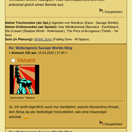
jedesmal gleich einen Bennie aus.
Gespeichert
Aktive Tischrunden (als SpL):
Agenten von Nomikos (Eana - Savage Worlds)
Aktive Onlinerunden (als Spieler):
Das Windkammtal (Barsaive - Earthdawn),
Die Grauen (Shadow World - Rolemaster), The Price of Arrogance (Théah - 7te
See)
Solo (in Planung):
Mythic Suns
(Fading Suns - M-Space)
Re: Weltengeists Savage Worlds Blog
«
Antwort #32 am:
15.04.2020 | 17:40 »
Vasant
Username: Vasant
Jo, ich wollt eigentlich auch nur darstellen, warum Alexandros Ansatz,
den Ninja da als Verteidiger hinzustellen, wie eine Hausregel
anhörte.
Gespeichert