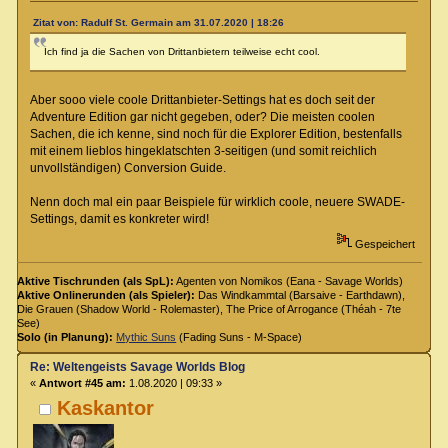
Zitat von: Radulf St. Germain am 31.07.2020 | 18:26
Ich find ja die Sachen von Drittanbietern teilweise echt cool.
Aber sooo viele coole Drittanbieter-Settings hat es doch seit der
Adventure Edition gar nicht gegeben, oder? Die meisten coolen
Sachen, die ich kenne, sind noch für die Explorer Edition, bestenfalls
mit einem lieblos hingeklatschten 3-seitigen (und somit reichlich
unvollständigen) Conversion Guide.
Nenn doch mal ein paar Beispiele für wirklich coole, neuere SWADE-
Settings, damit es konkreter wird!
Gespeichert
Aktive Tischrunden (als SpL):
Agenten von Nomikos (Eana - Savage Worlds)
Aktive Onlinerunden (als Spieler):
Das Windkammtal (Barsaive - Earthdawn),
Die Grauen (Shadow World - Rolemaster), The Price of Arrogance (Théah - 7te
See)
Solo (in Planung):
Mythic Suns
(Fading Suns - M-Space)
Re: Weltengeists Savage Worlds Blog
«
Antwort #45 am:
1.08.2020 | 09:33 »
Kaskantor