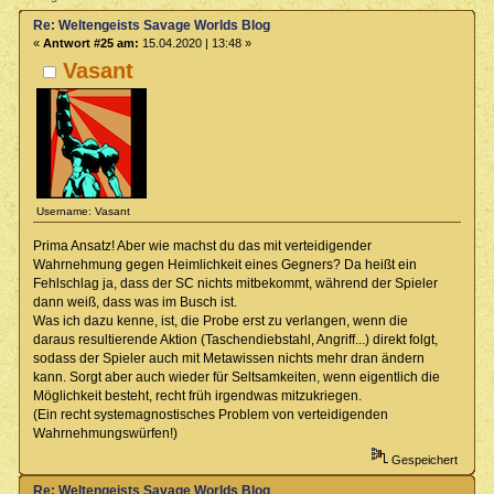
Re: Weltengeists Savage Worlds Blog
«
Antwort #25 am:
15.04.2020 | 13:48 »
Vasant
Username: Vasant
Prima Ansatz! Aber wie machst du das mit verteidigender
Wahrnehmung gegen Heimlichkeit eines Gegners? Da heißt ein
Fehlschlag ja, dass der SC nichts mitbekommt, während der Spieler
dann weiß, dass was im Busch ist.
Was ich dazu kenne, ist, die Probe erst zu verlangen, wenn die
daraus resultierende Aktion (Taschendiebstahl, Angriff...) direkt folgt,
sodass der Spieler auch mit Metawissen nichts mehr dran ändern
kann. Sorgt aber auch wieder für Seltsamkeiten, wenn eigentlich die
Möglichkeit besteht, recht früh irgendwas mitzukriegen.
(Ein recht systemagnostisches Problem von verteidigenden
Wahrnehmungswürfen!)
Gespeichert
Re: Weltengeists Savage Worlds Blog