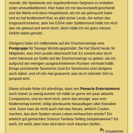
musste, die Spielwerte von regelkonformen Gegnern zu erstellen
(oder umzuetikettieren). Hier habe ich mir das komplett geschenkt
und die Werte erst dann hingekritzelt, als ich sie gebraucht habe -
und es hat funktioniert! Klar, es gibt sicher Leute, die sehen das
insgesamt lockerer, aber bei DSA4 oder Splittermond hätte ich mich
das nie getraut und wenn doch, dann hätte ich ein ganz mieses
Gefühl dabei gehabt...
Übrigens habe ich mittlerweile auf der Drachenzwinge eine
Poolgruppe
für Savage Worlds gegründet. Sie hat Stand heute 34
Mitglieder, was mich positiv überrascht hat: Es scheint also doch
mehr Interesse an SaWo auf der Drachenzwinge zu geben, als ich
aufgrund der wenigen ausgeschriebenen Runden vermutet hätte.
Einige prominente Tanelornis (und Ex-Tanelornis) sind übrigens
auch dabei, und ich bin mal gespannt, was da in nächster Zeit so
gespielt wird.
Etwas schade finde ich allerdings, dass von
Pinnacle Entertainment
noch immer so wenig kommt. Ich hätte so gerne ein paar aktuelle
Companions, und es nervt mich, wenn das einzige, was vom
Mutterverlag kommt, völlig überteuerte Neuauflagen alter Klassiker
sind. Kann man da nicht auch mal was Neues, wirklich Cooles
machen, das dem System neues Leben einhauchen würde? Ein
wirklich gut gemachtes Science Fantasy-Setting beispielsweise? Ich
weiß, ich weiß, aber man wird doch noch träumen dürfen...
Gespeichert