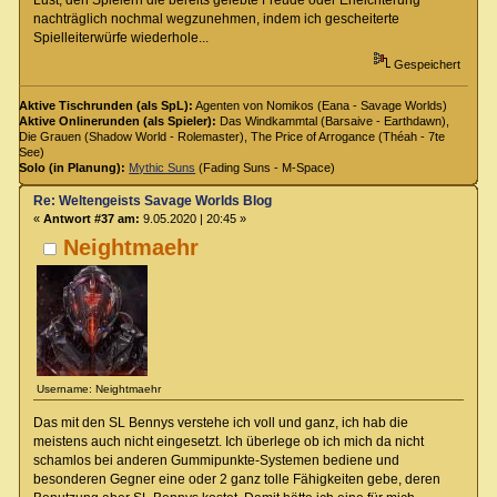
nachträglich nochmal wegzunehmen, indem ich gescheiterte
Spielleiterwürfe wiederhole...
Gespeichert
Aktive Tischrunden (als SpL):
Agenten von Nomikos (Eana - Savage Worlds)
Aktive Onlinerunden (als Spieler):
Das Windkammtal (Barsaive - Earthdawn),
Die Grauen (Shadow World - Rolemaster), The Price of Arrogance (Théah - 7te
See)
Solo (in Planung):
Mythic Suns
(Fading Suns - M-Space)
Re: Weltengeists Savage Worlds Blog
«
Antwort #37 am:
9.05.2020 | 20:45 »
Neightmaehr
Username: Neightmaehr
Das mit den SL Bennys verstehe ich voll und ganz, ich hab die
meistens auch nicht eingesetzt. Ich überlege ob ich mich da nicht
schamlos bei anderen Gummipunkte-Systemen bediene und
besonderen Gegner eine oder 2 ganz tolle Fähigkeiten gebe, deren