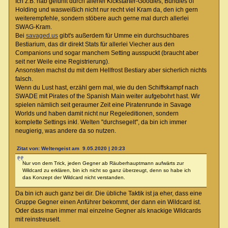
Ich z.B. hab gefühlt durch allerlei Kickstarter-Goodies, Bundles of
Holding und wasweißich nicht nur recht viel Kram da, den ich gern
weiterempfehle, sondern stöbere auch gerne mal durch allerlei
SWAG-Kram.
Bei
savaged.us
gibt's außerdem für Umme ein durchsuchbares
Bestiarium, das dir direkt Stats für allerlei Viecher aus den
Companions und sogar manchem Setting ausspuckt (braucht aber
seit ner Weile eine Registrierung).
Ansonsten machst du mit dem Hellfrost Bestiary aber sicherlich nichts
falsch.
Wenn du Lust hast, erzähl gern mal, wie du den Schiffskampf nach
SWADE mit Pirates of the Spanish Main weiter aufgebohrt hast. Wir
spielen nämlich seit geraumer Zeit eine Piratenrunde in Savage
Worlds und haben damit nicht nur Regeleditionen, sondern
komplette Settings inkl. Welten "durchsegelt", da bin ich immer
neugierig, was andere da so nutzen.
Zitat von: Weltengeist am 9.05.2020 | 20:23
Nur von dem Trick, jeden Gegner ab Räuberhauptmann aufwärts zur
Wildcard zu erklären, bin ich nicht so ganz überzeugt, denn so habe ich
das Konzept der Wildcard nicht verstanden.
Da bin ich auch ganz bei dir. Die übliche Taktik ist ja eher, dass eine
Gruppe Gegner einen Anführer bekommt, der dann ein Wildcard ist.
Oder dass man immer mal einzelne Gegner als knackige Wildcards
mit reinstreuselt.