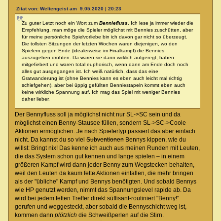
Zitat von: Weltengeist am 9.05.2020 | 20:23
Zu guter Letzt noch ein Wort zum
Benniefluss
. Ich lese ja immer wieder die
Empfehlung, man möge die Spieler möglichst mit Bennies zuschütten, aber
für meine persönliche Spielvorliebe bin ich davon gar nicht so überzeugt.
Die tollsten Sitzungen der letzten Wochen waren diejenigen, wo den
Spielern gegen Ende (idealerweise im Finalkampf) die Bennies
auszugehen drohten. Da waren sie dann wirklich aufgeregt, haben
mitgefiebert und waren total euphorisch, wenn dann am Ende doch noch
alles gut ausgegangen ist. Ich weiß natürlich, dass das eine
Gratwanderung ist (ohne Bennies kann es eben auch leicht mal richtig
schiefgehen), aber bei üppig gefüllten Benniestapeln kommt eben auch
keine wirkliche Spannung auf. Ich mag das Spiel mit weniger Bennies
daher lieber.
Der Bennyfluss soll ja möglichst nicht nur SL->SC sein und da
möglichst einen Benny-Stausee füllen, sondern SL->SC->Coole
Aktionen ermöglichen. Je nach Spielertyp passiert das aber einfach
nicht. Da kannst du so viel
Subventionen
Bennys kippen, wie du
willst: Bringt nix! Das kenne ich auch aus meinen Runden mit Leuten,
die das System schon gut kennen und lange spielen – in einem
größeren Kampf wird dann jeder Benny zum Wegstecken behalten,
weil den Leuten da kaum fette Aktionen einfallen, die mehr bringen
als der "übliche" Kampf und Bennys benötigten. Und sobald Bennys
wie HP genutzt werden, nimmt das Spannungslevel rapide ab. Da
wird bei jedem fetten Treffer direkt süffisant-routiniert "Benny!"
gerufen und weggesteckt, aber sobald die Bennyschicht weg ist,
kommen dann
plötzlich
die Schweißperlen auf die Stirn.