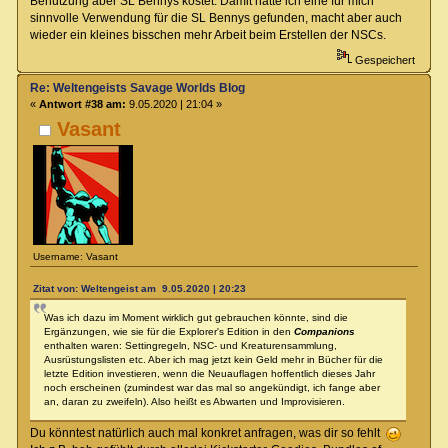
Benutzung aber SL Bennys kostet. Damit hätte ich eine für mich
sinnvolle Verwendung für die SL Bennys gefunden, macht aber auch
wieder ein kleines bisschen mehr Arbeit beim Erstellen der NSCs.
Gespeichert
Re: Weltengeists Savage Worlds Blog
«
Antwort #38 am:
9.05.2020 | 21:04 »
Vasant
Username: Vasant
Zitat von: Weltengeist am 9.05.2020 | 20:23
Was ich dazu im Moment wirklich gut gebrauchen könnte, sind die
Ergänzungen, wie sie für die Explorer's Edition in den
Companions
enthalten waren: Settingregeln, NSC- und Kreaturensammlung,
Ausrüstungslisten etc. Aber ich mag jetzt kein Geld mehr in Bücher für die
letzte Edition investieren, wenn die Neuauflagen hoffentlich dieses Jahr
noch erscheinen (zumindest war das mal so angekündigt, ich fange aber
an, daran zu zweifeln). Also heißt es Abwarten und Improvisieren.
Du könntest natürlich auch mal konkret anfragen, was dir so fehlt