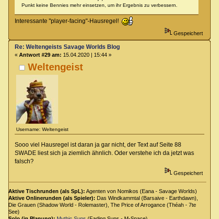
Punkt keine Bennies mehr einsetzen, um ihr Ergebnis zu verbessern.
Interessante "player-facing"-Hausregel!
Gespeichert
Re: Weltengeists Savage Worlds Blog
«
Antwort #29 am:
15.04.2020 | 15:44 »
Weltengeist
Username: Weltengeist
Sooo viel Hausregel ist daran ja gar nicht, der Text auf Seite 88
SWADE liest sich ja ziemlich ähnlich. Oder verstehe ich da jetzt was
falsch?
Gespeichert
Aktive Tischrunden (als SpL):
Agenten von Nomikos (Eana - Savage Worlds)
Aktive Onlinerunden (als Spieler):
Das Windkammtal (Barsaive - Earthdawn),
Die Grauen (Shadow World - Rolemaster), The Price of Arrogance (Théah - 7te
See)
Solo (in Planung):
Mythic Suns
(Fading Suns - M-Space)