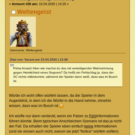
«
Antwort #26 am:
15.04.2020 | 14:25 »
Weltengeist
Username: Weltengeist
Zitat von: Vasant am 15.04.2020 | 13:48
Prima Ansatz! Aber wie machst du das mit verteidigender Wahrnehmung
gegen Heimlichkeit eines Gegners? Da heißt ein Fehlschlag ja, dass der
SC nichts mitbekommt, während der Spieler dann weiß, dass was im Busch
ist.
Würde ich wohl offen würfeln lassen, da die Spieler in dem
Augenblick, in dem ich die Würfel in die Hand nehme, ohnehin
wissen, dass was im Busch ist
.
Ich würfle nur dann verdeckt, wenn ein Patzer zu
Fehl
informationen
führen könnte. Beim typischen Anschleichen-Szenario ist das ja nicht
der Fall. Da erhalten die Spieler eben einfach
keine
Informationen
(und sie wissen auch nicht, warum sie jetzt "Notice" würfeln sollten).