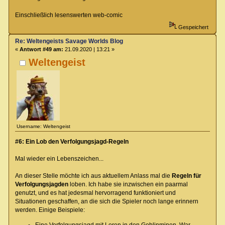
Einschließlich lesenswerten web-comic
Gespeichert
Re: Weltengeists Savage Worlds Blog
«
Antwort #49 am:
21.09.2020 | 13:21 »
Weltengeist
Username: Weltengeist
#6: Ein Lob den Verfolgungsjagd-Regeln
Mal wieder ein Lebenszeichen...
An dieser Stelle möchte ich aus aktuellem Anlass mal die
Regeln für
Verfolgungsjagden
loben. Ich habe sie inzwischen ein paarmal
genutzt, und es hat jedesmal hervorragend funktioniert und
Situationen geschaffen, an die sich die Spieler noch lange erinnern
werden. Einige Beispiele:
Eine Verfolgungsjagd mit Loren in den Goblinminen. War