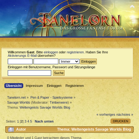
Willkommen
Gast
. Bitte
einloggen
oder
registrieren
. Haben Sie Ihre
Aktivierungs E-Mail
übersehen?
Einloggen mit Benutzername, Passwort und Sitzungslänge
Übersicht
Impressum
Einloggen
Registrieren
Tanelorn.net
»
Pen & Paper - Spielsysteme
»
Savage Worlds
(Moderator:
Timberwere
) »
Thema:
Weltengeists Savage Worlds Blog
« vorheriges
nächstes »
DRUCKEN
Seiten:
1
[
2
]
3
4
5
Nach unten
Autor
Thema: Weltengeists Savage Worlds Blog
(Gelesen 21737 mal)
0 Mitglieder und 1 Gast betrachten dieses Thema.