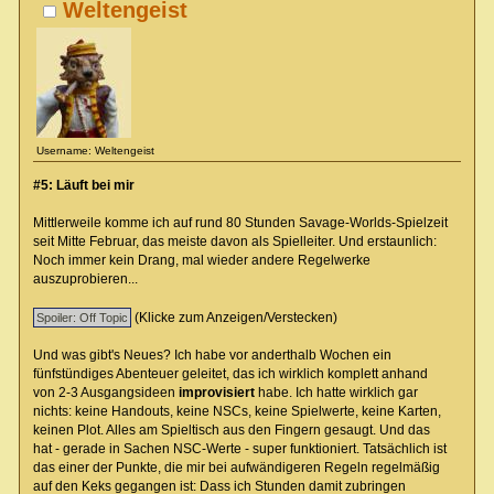
Weltengeist
Username: Weltengeist
#5: Läuft bei mir
Mittlerweile komme ich auf rund 80 Stunden Savage-Worlds-Spielzeit
seit Mitte Februar, das meiste davon als Spielleiter. Und erstaunlich:
Noch immer kein Drang, mal wieder andere Regelwerke
auszuprobieren...
(Klicke zum Anzeigen/Verstecken)
Und was gibt's Neues? Ich habe vor anderthalb Wochen ein
fünfstündiges Abenteuer geleitet, das ich wirklich komplett anhand
von 2-3 Ausgangsideen
improvisiert
habe. Ich hatte wirklich gar
nichts: keine Handouts, keine NSCs, keine Spielwerte, keine Karten,
keinen Plot. Alles am Spieltisch aus den Fingern gesaugt. Und das
hat - gerade in Sachen NSC-Werte - super funktioniert. Tatsächlich ist
das einer der Punkte, die mir bei aufwändigeren Regeln regelmäßig
auf den Keks gegangen ist: Dass ich Stunden damit zubringen