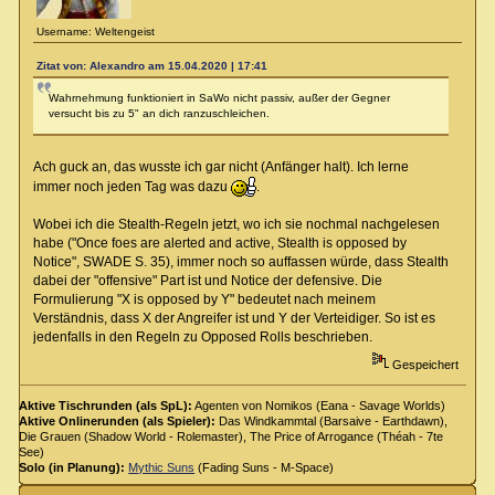
Username: Weltengeist
Zitat von: Alexandro am 15.04.2020 | 17:41
Wahrnehmung funktioniert in SaWo nicht passiv, außer der Gegner
versucht bis zu 5" an dich ranzuschleichen.
Ach guck an, das wusste ich gar nicht (Anfänger halt). Ich lerne
immer noch jeden Tag was dazu
.
Wobei ich die Stealth-Regeln jetzt, wo ich sie nochmal nachgelesen
habe ("Once foes are alerted and active, Stealth is opposed by
Notice", SWADE S. 35), immer noch so auffassen würde, dass Stealth
dabei der "offensive" Part ist und Notice der defensive. Die
Formulierung "X is opposed by Y" bedeutet nach meinem
Verständnis, dass X der Angreifer ist und Y der Verteidiger. So ist es
jedenfalls in den Regeln zu Opposed Rolls beschrieben.
Gespeichert
Aktive Tischrunden (als SpL):
Agenten von Nomikos (Eana - Savage Worlds)
Aktive Onlinerunden (als Spieler):
Das Windkammtal (Barsaive - Earthdawn),
Die Grauen (Shadow World - Rolemaster), The Price of Arrogance (Théah - 7te
See)
Solo (in Planung):
Mythic Suns
(Fading Suns - M-Space)