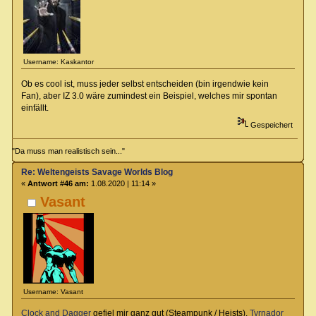
Username: Kaskantor
Ob es cool ist, muss jeder selbst entscheiden (bin irgendwie kein
Fan), aber IZ 3.0 wäre zumindest ein Beispiel, welches mir spontan
einfällt.
Gespeichert
"Da muss man realistisch sein..."
Re: Weltengeists Savage Worlds Blog
«
Antwort #46 am:
1.08.2020 | 11:14 »
Vasant
Username: Vasant
Clock and Dagger
gefiel mir ganz gut (Steampunk / Heists),
Tyrnador