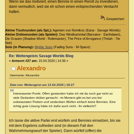
Wenn sie das motiviert, einen Bennie in einen Reroll zu investieren,
dann vermutlich, weil sie eh schon einen entsprechenden Verdacht
hatten.
Gespeichert
Aktive Tischrunden (als SpL):
Agenten von Nomikos (Eana - Savage Worlds)
Aktive Onlinerunden (als Spieler):
Das Windkammtal (Barsaive - Earthdawn),
Die Grauen (Shadow World - Rolemaster), The Price of Arrogance (Théah - 7te
See)
Solo (in Planung):
Mythic Suns
(Fading Suns - M-Space)
Re: Weltengeists Savage Worlds Blog
«
Antwort #27 am:
15.04.2020 | 14:36 »
Alexandro
Username: Alexandro
Zitat von: Weltengeist am 13.04.2020 | 18:27
Interessanter Punkt. Offen gestanden habe ich mir da noch gar nicht so
viele Gedanken drüber gemacht - im Moment gibt es bei uns bei
unbewussten Proben und verdeckten Würfen einfach keine Bennies. Eine
richtig gute Lösung hätte ich dafür auch nicht - ihr vielleicht?
Ich lasse die aktive Partei erst würfeln und Bennies einsetzen, bis sie
mit dem Ergebnis zufrieden sind (in diesem Fall den
Wahrnehmungswurf der Spieler). Dann würfelt (offen) die