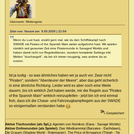
Username: Weltengeist
Zitat von: Vasant am 9.05.2020 | 21:04
Wenn du Lust hast, erzähl gern mal, wie du den Schiffskampf nach
SWADE mit Pirates of the Spanish Main weiter aufgebohrt hast. Wir spielen
nämlich seit geraumer Zeit eine Piratenrunde in Savaged Worlds und
haben damit nicht nur Regeleditionen, sondern komplette Settings inkl.
Welten "durchsegelt", da bin ich immer neugierig, was andere da so
nutzen.
Ist ja lustig - so was ähnliches haben wir ja auch vor. Zwar nicht
"Piraten", sondern "Abenteurer der Meere", aber das geht sicherlich
in eine ähnliche Richtung. Leider wird es aber noch eine Weile
dauern, bis ich wirklich Zeit haben werde, mir die Regeln aus "Pirates
of the Spanish Main" wirklich reinzupfeifen - jetzt bin ich erst einmal
froh, dass ich die Chase- und Fahrzeugkampfregeln aus der SWADE
so einigermaßen verstanden habe
.
Gespeichert
Aktive Tischrunden (als SpL):
Agenten von Nomikos (Eana - Savage Worlds)
Aktive Onlinerunden (als Spieler):
Das Windkammtal (Barsaive - Earthdawn),
Die Grauen (Shadow World - Rolemaster), The Price of Arrogance (Théah - 7te