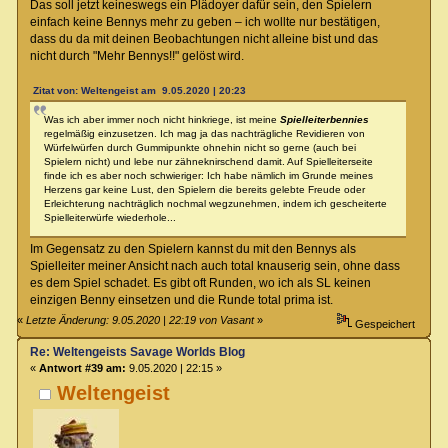
Das soll jetzt keineswegs ein Plädoyer dafür sein, den Spielern
einfach keine Bennys mehr zu geben – ich wollte nur bestätigen,
dass du da mit deinen Beobachtungen nicht alleine bist und das
nicht durch "Mehr Bennys!!" gelöst wird.
Zitat von: Weltengeist am 9.05.2020 | 20:23
Was ich aber immer noch nicht hinkriege, ist meine
Spielleiterbennies
regelmäßig einzusetzen. Ich mag ja das nachträgliche Revidieren von
Würfelwürfen durch Gummipunkte ohnehin nicht so gerne (auch bei
Spielern nicht) und lebe nur zähneknirschend damit. Auf Spielleiterseite
finde ich es aber noch schwieriger: Ich habe nämlich im Grunde meines
Herzens gar keine Lust, den Spielern die bereits gelebte Freude oder
Erleichterung nachträglich nochmal wegzunehmen, indem ich gescheiterte
Spielleiterwürfe wiederhole...
Im Gegensatz zu den Spielern kannst du mit den Bennys als
Spielleiter meiner Ansicht nach auch total knauserig sein, ohne dass
es dem Spiel schadet. Es gibt oft Runden, wo ich als SL keinen
einzigen Benny einsetzen und die Runde total prima ist.
«
Letzte Änderung: 9.05.2020 | 22:19 von Vasant
»
Gespeichert
Re: Weltengeists Savage Worlds Blog
«
Antwort #39 am:
9.05.2020 | 22:15 »
Weltengeist