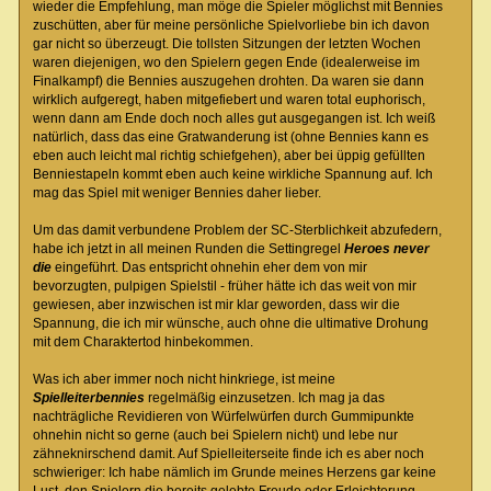
wieder die Empfehlung, man möge die Spieler möglichst mit Bennies
zuschütten, aber für meine persönliche Spielvorliebe bin ich davon
gar nicht so überzeugt. Die tollsten Sitzungen der letzten Wochen
waren diejenigen, wo den Spielern gegen Ende (idealerweise im
Finalkampf) die Bennies auszugehen drohten. Da waren sie dann
wirklich aufgeregt, haben mitgefiebert und waren total euphorisch,
wenn dann am Ende doch noch alles gut ausgegangen ist. Ich weiß
natürlich, dass das eine Gratwanderung ist (ohne Bennies kann es
eben auch leicht mal richtig schiefgehen), aber bei üppig gefüllten
Benniestapeln kommt eben auch keine wirkliche Spannung auf. Ich
mag das Spiel mit weniger Bennies daher lieber.
Um das damit verbundene Problem der SC-Sterblichkeit abzufedern,
habe ich jetzt in all meinen Runden die Settingregel
Heroes never
die
eingeführt. Das entspricht ohnehin eher dem von mir
bevorzugten, pulpigen Spielstil - früher hätte ich das weit von mir
gewiesen, aber inzwischen ist mir klar geworden, dass wir die
Spannung, die ich mir wünsche, auch ohne die ultimative Drohung
mit dem Charaktertod hinbekommen.
Was ich aber immer noch nicht hinkriege, ist meine
Spielleiterbennies
regelmäßig einzusetzen. Ich mag ja das
nachträgliche Revidieren von Würfelwürfen durch Gummipunkte
ohnehin nicht so gerne (auch bei Spielern nicht) und lebe nur
zähneknirschend damit. Auf Spielleiterseite finde ich es aber noch
schwieriger: Ich habe nämlich im Grunde meines Herzens gar keine
Lust, den Spielern die bereits gelebte Freude oder Erleichterung