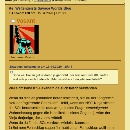
Re: Weltengeists Savage Worlds Blog
«
Antwort #30 am:
15.04.2020 | 17:18 »
Vasant
Username: Vasant
Zitat von: Weltengeist am 15.04.2020 | 15:44
Sooo viel Hausregel ist daran ja gar nicht, der Text auf Seite 88 SWADE
liest sich ja ziemlich ähnlich. Oder verstehe ich da jetzt was falsch?
Vielleicht habe ich Alexandro da auch falsch verstanden.
Wenn du dich an jemanden heranschleichst, bist du der "Angreifer"
bzw. der "agierende Charakter". Heißt, wenn der NSC-Ninja sich an
die SCs heranschleicht (das war ja meine Frage:
verteidigende
Wahrnehmung gegen die Heimlichkeit eines Gegners), wäre der
Ninja derjenige, der zuerst würfelt.
Wenn du da für die SCs verdeckt würfelst, kannst du...
1) Bei nem Fehlschlag sagen "ihr habt einen Fehlschlag, wollt ihr n