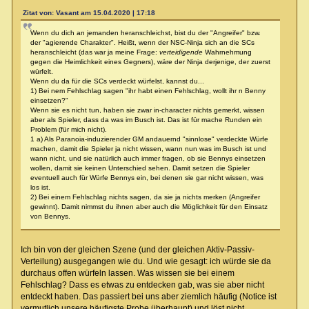
Zitat von: Vasant am 15.04.2020 | 17:18
Wenn du dich an jemanden heranschleichst, bist du der "Angreifer" bzw.
der "agierende Charakter". Heißt, wenn der NSC-Ninja sich an die SCs
heranschleicht (das war ja meine Frage:
verteidigende
Wahrnehmung
gegen die Heimlichkeit eines Gegners), wäre der Ninja derjenige, der zuerst
würfelt.
Wenn du da für die SCs verdeckt würfelst, kannst du...
1) Bei nem Fehlschlag sagen "ihr habt einen Fehlschlag, wollt ihr n Benny
einsetzen?"
Wenn sie es nicht tun, haben sie zwar in-character nichts gemerkt, wissen
aber als Spieler, dass da was im Busch ist. Das ist für mache Runden ein
Problem (für mich nicht).
1 a) Als Paranoia-induzierender GM andauernd "sinnlose" verdeckte Würfe
machen, damit die Spieler ja nicht wissen, wann nun was im Busch ist und
wann nicht, und sie natürlich auch immer fragen, ob sie Bennys einsetzen
wollen, damit sie keinen Unterschied sehen. Damit setzen die Spieler
eventuell auch für Würfe Bennys ein, bei denen sie gar nicht wissen, was
los ist.
2) Bei einem Fehlschlag nichts sagen, da sie ja nichts merken (Angreifer
gewinnt). Damit nimmst du ihnen aber auch die Möglichkeit für den Einsatz
von Bennys.
Ich bin von der gleichen Szene (und der gleichen Aktiv-Passiv-
Verteilung) ausgegangen wie du. Und wie gesagt: ich würde sie da
durchaus offen würfeln lassen. Was wissen sie bei einem
Fehlschlag? Dass es etwas zu entdecken gab, was sie aber nicht
entdeckt haben. Das passiert bei uns aber ziemlich häufig (Notice ist
vermutlich unsere häufigste Probe überhaupt) und löst nicht