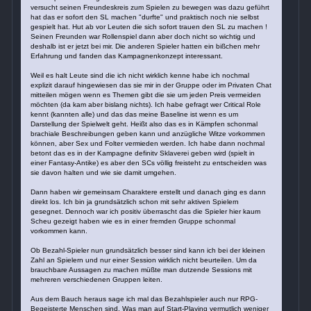
versucht seinen Freundeskreis zum Spielen zu bewegen was dazu geführt
hat das er sofort den SL machen "durfte" und praktisch noch nie selbst
gespielt hat. Hut ab vor Leuten die sich sofort trauen den SL zu machen !
Seinen Freunden war Rollenspiel dann aber doch nicht so wichtig und
deshalb ist er jetzt bei mir. Die anderen Spieler hatten ein bißchen mehr
Erfahrung und fanden das Kampagnenkonzept interessant.
Weil es halt Leute sind die ich nicht wirklich kenne habe ich nochmal
explizit darauf hingewiesen das sie mir in der Gruppe oder im Privaten Chat
mitteilen mögen wenn es Themen gibt die sie um jeden Preis vermeiden
möchten (da kam aber bislang nichts). Ich habe gefragt wer Critical Role
kennt (kannten alle) und das das meine Baseline ist wenn es um
Darstellung der Spielwelt geht. Heißt also das es in Kämpfen schonmal
brachiale Beschreibungen geben kann und anzügliche Witze vorkommen
können, aber Sex und Folter vermieden werden. Ich habe dann nochmal
betont das es in der Kampagne definitv Sklaverei geben wird (spielt in
einer Fantasy-Antike) es aber den SCs völlig freisteht zu entscheiden was
sie davon halten und wie sie damit umgehen.
Dann haben wir gemeinsam Charaktere erstellt und danach ging es dann
direkt los. Ich bin ja grundsätzlich schon mit sehr aktiven Spielern
gesegnet. Dennoch war ich positiv überrascht das die Spieler hier kaum
Scheu gezeigt haben wie es in einer fremden Gruppe schonmal
vorkommen kann.
Ob Bezahl-Spieler nun grundsätzlich besser sind kann ich bei der kleinen
Zahl an Spielern und nur einer Session wirklich nicht beurteilen. Um da
brauchbare Aussagen zu machen müßte man dutzende Sessions mit
mehreren verschiedenen Gruppen leiten.
Aus dem Bauch heraus sage ich mal das Bezahlspieler auch nur RPG-
Begeisterte Menschen sind. Was man auf Start-Playing vermutlich weniger