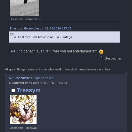
Username: schneeland
Zitat von: Hotzenplot am 21.04.2026 | 17:35
Ja, hast recht, ich brauche ne Exit Strategie.
TPK und danach ausrufen: "Are you not entertained?!?"
Gespeichert
All good things come to those who wait! ... like dual flamethrowers and beer.
Re: Bezahltes Spielleiten?
«
Antwort #480 am:
3.05.2026 | 21:30 »
Tressym
Username: Tressym