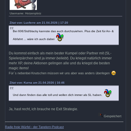
Username: Hotzenplotz
Zitat von: Luxferre am 21.04.2026 | 17:20
Bei 60€/Std/blacky kannste das auch durchzuiehen. Plus die Zeit für An- &
Abfahrt ... wäre ich auch dabei
Du kommst einfach als mein bester Kumpel oder Partner mit (SL-
Spielerpärchen sind ja immer
beliebt
). Du kriegst natürlich immer
mehr XP, deine Aktionen gelingen alle und du kriegst die besten
magic items!
Für´s nebenbei Knutschen müssen wir uns aber was anders überlegen
Zitat von: Kurna am 21.04.2026 | 16:46
Und dann finden das alle toll und wollen dich immer als SL haben.
Ja, hast recht, ich brauche ne Exit Strategie.
Gespeichert
Radio freie Würfel - der Tanelorn-Podcast