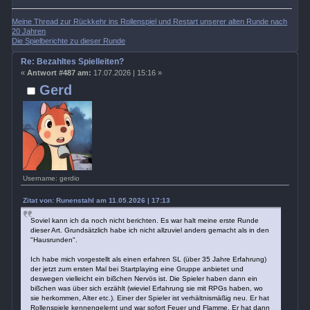
Meine Thread zur Rückkehr ins Rollenspiel und Restart unserer alten Runde nach
20 Jahren
Die Spielberichte zu dieser Runde
Re: Bezahltes Spielleiten?
«
Antwort #487 am:
17.07.2026 | 15:16 »
Gerd
Username: gerdio
Zitat von: Runenstahl am 11.05.2026 | 17:13
Soviel kann ich da noch nicht berichten. Es war halt meine erste Runde
dieser Art. Grundsätzlich habe ich nicht allzuviel anders gemacht als in den
"Hausrunden".
Ich habe mich vorgestellt als einen erfahren SL (über 35 Jahre Erfahrung)
der jetzt zum ersten Mal bei Startplaying eine Gruppe anbietet und
deswegen vielleicht ein bißchen Nervös ist. Die Spieler haben dann ein
bißchen was über sich erzählt (wieviel Erfahrung sie mit RPGs haben, wo
sie herkommen, Alter etc.). Einer der Spieler ist verhältnismäßig neu. Er hat
Rollenspiele kennengelernt und war sofort Feuer und Flamme. Er hat dann