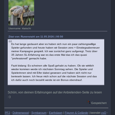
Username: klatschi
Zitat von: Runenstahl am 11.05.2026 | 00:50
Es hat lange gedauert aber es haben sich nun ein paar zahlungswillige
Spieler gefunden und heute haben wir Session zero + Einstiegsabenteuer
meiner Kampagne gespielt. Ich war zunächst ganz aufgeregt. Trotz über
35 Jahren SL-Erfahrung war es das erste Mal das ich das quasi
"professionell" gemacht habe.
Fazit bislang: Es scheinen alle Spaß gehabt zu haben. Ob sie wirklich
wieder kommen werde ich nächsten Sonntag sehen. Die Spieler und
Spielerinnen sind mit Eifer dabei gewesen und haben sich nicht nur
berieseln lassen. Ich freue mich schon auf die nächste Session und das
ich dafür auch noch bezahlt werde ist ein Bonus obendrauf.
Schön, von deinen Erfahrungen auf der Anbietenden-Seite zu lesen
:-)
Gespeichert
PF2
-
Dolmenwood
-
Symbaroum
-
Earthdawn
|
Figuren & Gelände
| beendet
vsD
-