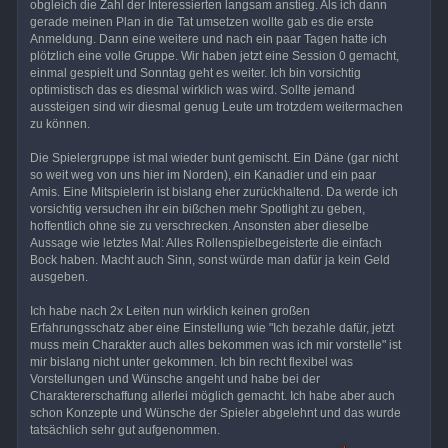
obgleich die Zahl der Interessierten langsam anstieg. Als ich dann
gerade meinen Plan in die Tat umsetzen wollte gab es die erste
Anmeldung. Dann eine weitere und nach ein paar Tagen hatte ich
plötzlich eine volle Gruppe. Wir haben jetzt eine Session 0 gemacht,
einmal gespielt und Sonntag geht es weiter. Ich bin vorsichtig
optimistisch das es diesmal wirklich was wird. Sollte jemand
aussteigen sind wir diesmal genug Leute um trotzdem weitermachen
zu können.
Die Spielergruppe ist mal wieder bunt gemischt. Ein Däne (gar nicht
so weit weg von uns hier im Norden), ein Kanadier und ein paar
Amis. Eine Mitspielerin ist bislang eher zurückhaltend. Da werde ich
vorsichtig versuchen ihr ein bißchen mehr Spotlight zu geben,
hoffentlich ohne sie zu verschrecken. Ansonsten aber dieselbe
Aussage wie letztes Mal: Alles Rollenspielbegeisterte die einfach
Bock haben. Macht auch Sinn, sonst würde man dafür ja kein Geld
ausgeben.
Ich habe nach 2x Leiten nun wirklich keinen großen
Erfahrungsschatz aber eine Einstellung wie "Ich bezahle dafür, jetzt
muss mein Charakter auch alles bekommen was ich mir vorstelle" ist
mir bislang nicht unter gekommen. Ich bin recht flexibel was
Vorstellungen und Wünsche angeht und habe bei der
Charaktererschaffung allerlei möglich gemacht. Ich habe aber auch
schon Konzepte und Wünsche der Spieler abgelehnt und das wurde
tatsächlich sehr gut aufgenommen.