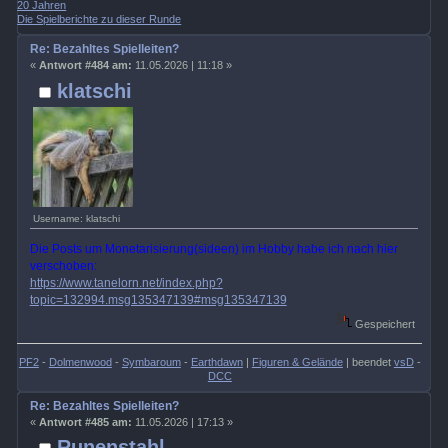
20 Jahren
Die Spielberichte zu dieser Runde
Re: Bezahltes Spielleiten?
«
Antwort #484 am:
11.05.2026 | 11:18 »
klatschi
Username: klatschi
Die Posts um Monetarisierung(sideen) im Hobby habe ich nach hier
verschoben:
https://www.tanelorn.net/index.php?
topic=132994.msg135347139#msg135347139
Gespeichert
PF2
-
Dolmenwood
-
Symbaroum
-
Earthdawn
|
Figuren & Gelände
| beendet
vsD
-
DCC
Re: Bezahltes Spielleiten?
«
Antwort #485 am:
11.05.2026 | 17:13 »
Runenstahl