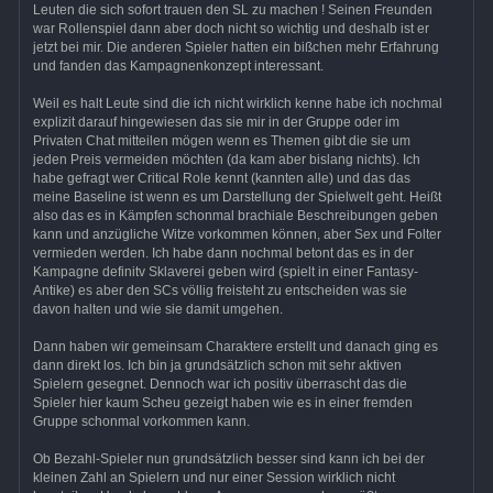
Leuten die sich sofort trauen den SL zu machen ! Seinen Freunden
war Rollenspiel dann aber doch nicht so wichtig und deshalb ist er
jetzt bei mir. Die anderen Spieler hatten ein bißchen mehr Erfahrung
und fanden das Kampagnenkonzept interessant.
Weil es halt Leute sind die ich nicht wirklich kenne habe ich nochmal
explizit darauf hingewiesen das sie mir in der Gruppe oder im
Privaten Chat mitteilen mögen wenn es Themen gibt die sie um
jeden Preis vermeiden möchten (da kam aber bislang nichts). Ich
habe gefragt wer Critical Role kennt (kannten alle) und das das
meine Baseline ist wenn es um Darstellung der Spielwelt geht. Heißt
also das es in Kämpfen schonmal brachiale Beschreibungen geben
kann und anzügliche Witze vorkommen können, aber Sex und Folter
vermieden werden. Ich habe dann nochmal betont das es in der
Kampagne definitv Sklaverei geben wird (spielt in einer Fantasy-
Antike) es aber den SCs völlig freisteht zu entscheiden was sie
davon halten und wie sie damit umgehen.
Dann haben wir gemeinsam Charaktere erstellt und danach ging es
dann direkt los. Ich bin ja grundsätzlich schon mit sehr aktiven
Spielern gesegnet. Dennoch war ich positiv überrascht das die
Spieler hier kaum Scheu gezeigt haben wie es in einer fremden
Gruppe schonmal vorkommen kann.
Ob Bezahl-Spieler nun grundsätzlich besser sind kann ich bei der
kleinen Zahl an Spielern und nur einer Session wirklich nicht