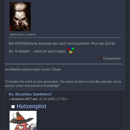
Username: Luxferre
Bei 60€/Std/blacky kannste das auch durchzuiehen. Plus die Zeit für
An- & Abfahrt ... wäre ich auch dabei
Gespeichert
ina killatēšu bašma kabis šumšu Tišpak
-
"Consider the seed of your generation. You were not born to live like animals, but to
pursue virtue and possess knowledge"
Re: Bezahltes Spielleiten?
«
Antwort #477 am:
21.04.2026 | 17:35 »
Hotzenplot