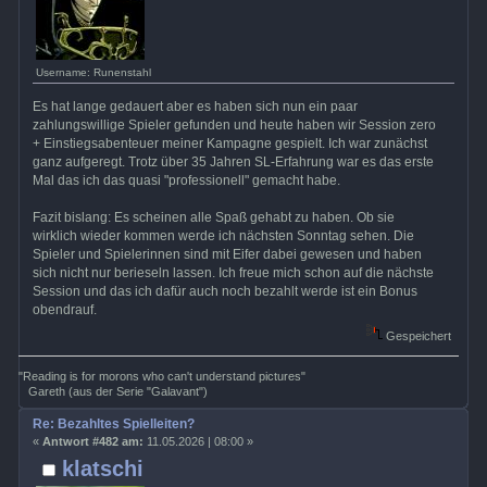
Username: Runenstahl
Es hat lange gedauert aber es haben sich nun ein paar
zahlungswillige Spieler gefunden und heute haben wir Session zero
+ Einstiegsabenteuer meiner Kampagne gespielt. Ich war zunächst
ganz aufgeregt. Trotz über 35 Jahren SL-Erfahrung war es das erste
Mal das ich das quasi "professionell" gemacht habe.
Fazit bislang: Es scheinen alle Spaß gehabt zu haben. Ob sie
wirklich wieder kommen werde ich nächsten Sonntag sehen. Die
Spieler und Spielerinnen sind mit Eifer dabei gewesen und haben
sich nicht nur berieseln lassen. Ich freue mich schon auf die nächste
Session und das ich dafür auch noch bezahlt werde ist ein Bonus
obendrauf.
Gespeichert
"Reading is for morons who can't understand pictures"
Gareth (aus der Serie "Galavant")
Re: Bezahltes Spielleiten?
«
Antwort #482 am:
11.05.2026 | 08:00 »
klatschi