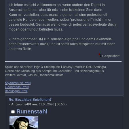
Ich lehne es nicht vollkommen ab, wenn andere den Dienst in
Anspruch nehmen, aber für mich sehe ich keinen Sinn darin.
Kann mir vorstellen, dass manche gerne mal eine professionell
geleitete Runde erleben wollen, wobei "professionell" nicht immer
besser bedeutet. Genauso wenig wie ich jedes verlagsverlegte Buch
mögen oder für gut befinden muss.
Zudem gehört der DM zur Rollenspielgruppe und dem Bekannten-
oder Freundeskreis dazu, und ist somit auch Mitspieler, nur mit einer
anderen Rolle.
Gespeichert
Spiele und schreibe: High & Steampunk-Fantasy (meist in DnD-Settings).
Gerne eine Mischung aus Kampf und Charakter- und Beziehungsfokus.
Weitere: Avatar, Cthulhu, manchmal Indies
MyAnimeList Profil
Goodreads Profil
Backloggd Profil
Re: Bezahltes Spielleiten?
«
Antwort #481 am:
11.05.2026 | 00:50 »
Runenstahl