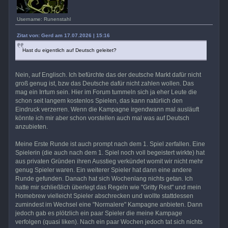
Username: Runenstahl
Zitat von: Gerd am 17.07.2026 | 15:16
Hast du eigentlich auf Deutsch geleitet?
Nein, auf Englisch. Ich befürchte das der deutsche Markt dafür nicht
groß genug ist, bzw das Deutsche dafür nicht zahlen wollen. Das
mag ein Irrtum sein. Hier im Forum tummeln sich ja eher Leute die
schon seit langem kostenlos Spielen, das kann natürlich den
Eindruck verzerren. Wenn die Kampagne irgendwann mal ausläuft
könnte ich mir aber schon vorstellen auch mal was auf Deutsch
anzubieten.
Meine Erste Runde ist auch prompt nach dem 1. Spiel zerfallen. Eine
Spielerin (die auch nach dem 1. Spiel noch voll begeistert wirkte) hat
aus privaten Gründen ihren Ausstieg verkündet womit wir nicht mehr
genug Spieler waren. Ein weiterer Spieler hat dann eine andere
Runde gefunden. Danach hat sich Wochenlang nichts getan. Ich
hatte mir schließlich überlegt das Regeln wie "Gritty Rest" und mein
Homebrew vielleicht Spieler abschrecken und wollte stattdessen
zumindest im Wechsel eine "Normalere" Kampagne anbieten. Dann
jedoch gab es plötzlich ein paar Spieler die meine Kampage
verfolgen (quasi liken). Nach ein paar Wochen jedoch tat sich nichts