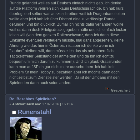
Runde gelandet weil es auf Deutsch einfach nichts gab. Ich denke
auf die Plattform verirren sich kaum Deutschsprachige. Ich hab kurz
überlegt dort selber was auszuschreiben weil ich Dragonbane leiten
wollte aber jetzt hab ich über Discord eine zuverlässige Runde
gefunden und bin glücklich. Zumal ich nichts dafür verlangen wollte
weil es dann doch Erfolgsdruck gegeben hätte und ich einfach locker
leiten will (von dem ganzen Rattenschwanz, dass ich dann diese
Einkünfte eventuell versteuern müsste, mal ganz abgesehen. Keine
Ahnung wie das hier in Österreich ist aber ich denke wenn ich
"sauber" bleiben will, dann müsste ich das als nebenberufliche
Tätigkeit/freier Selbständiger anmelden und da bin ich echt zu
bequem um mich darum zu kümmern). Und ich glaub Gratisrunden
kann man auf SP eh gar nicht mehr ausschreiben. Ich hab kein
Problem für mein Hobby zu bezahlen aber ich möchte dann doch
nicht selbst zum Dienstleister werden. Da ist der Umgang mit den
Spielenden dann auch sofort anders.
Gespeichert
Re: Bezahltes Spielleiten?
«
Antwort #488 am:
17.07.2026 | 16:11 »
Runenstahl