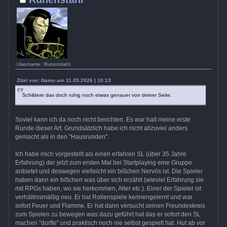
Username: Runenstahl
Zitat von: Namo am 11.05.2026 | 10:13
Schildere das doch ruhig noch etwas genauer von deiner Seite.
Soviel kann ich da noch nicht berichten. Es war halt meine erste
Runde dieser Art. Grundsätzlich habe ich nicht allzuviel anders
gemacht als in den "Hausrunden".
Ich habe mich vorgestellt als einen erfahren SL (über 35 Jahre
Erfahrung) der jetzt zum ersten Mal bei Startplaying eine Gruppe
anbietet und deswegen vielleicht ein bißchen Nervös ist. Die Spieler
haben dann ein bißchen was über sich erzählt (wieviel Erfahrung sie
mit RPGs haben, wo sie herkommen, Alter etc.). Einer der Spieler ist
verhältnismäßig neu. Er hat Rollenspiele kennengelernt und war
sofort Feuer und Flamme. Er hat dann versucht seinen Freundeskreis
zum Spielen zu bewegen was dazu geführt hat das er sofort den SL
machen "durfte" und praktisch noch nie selbst gespielt hat. Hut ab vor