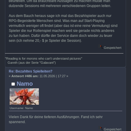
beurteilen. Um da brauchbare Aussagen zu machen müßte man
dutzende Sessions mit mehreren verschiedenen Gruppen leiten.
Aus dem Bauch heraus sage ich mal das Bezahlspieler auch nur
RPG-Begeisterte Menschen sind. Was man auf Start-Playing
vermutlich weniger oft findet (aber das ist eine reine Vermutung) sind
Spieler die nur Rollenspiel machen weil sie gerade nichts anderes
zu tun haben. Dafür dürfte der Service dann doch wieder zu teuer
sein (ich nehme 20,- $ je Spieler die Session).
Gespeichert
"Reading is for morons who can't understand pictures"
Gareth (aus der Serie "Galavant")
Re: Bezahltes Spielleiten?
«
Antwort #486 am:
11.05.2026 | 17:27 »
Namo
Username: Namo
Vielen Dank für deine tieferen Ausführungen. Fand ich sehr
spannend.
Gespeichert