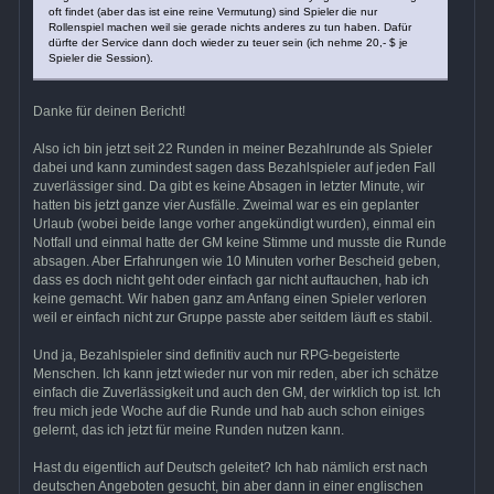
oft findet (aber das ist eine reine Vermutung) sind Spieler die nur
Rollenspiel machen weil sie gerade nichts anderes zu tun haben. Dafür
dürfte der Service dann doch wieder zu teuer sein (ich nehme 20,- $ je
Spieler die Session).
Danke für deinen Bericht!
Also ich bin jetzt seit 22 Runden in meiner Bezahlrunde als Spieler
dabei und kann zumindest sagen dass Bezahlspieler auf jeden Fall
zuverlässiger sind. Da gibt es keine Absagen in letzter Minute, wir
hatten bis jetzt ganze vier Ausfälle. Zweimal war es ein geplanter
Urlaub (wobei beide lange vorher angekündigt wurden), einmal ein
Notfall und einmal hatte der GM keine Stimme und musste die Runde
absagen. Aber Erfahrungen wie 10 Minuten vorher Bescheid geben,
dass es doch nicht geht oder einfach gar nicht auftauchen, hab ich
keine gemacht. Wir haben ganz am Anfang einen Spieler verloren
weil er einfach nicht zur Gruppe passte aber seitdem läuft es stabil.
Und ja, Bezahlspieler sind definitiv auch nur RPG-begeisterte
Menschen. Ich kann jetzt wieder nur von mir reden, aber ich schätze
einfach die Zuverlässigkeit und auch den GM, der wirklich top ist. Ich
freu mich jede Woche auf die Runde und hab auch schon einiges
gelernt, das ich jetzt für meine Runden nutzen kann.
Hast du eigentlich auf Deutsch geleitet? Ich hab nämlich erst nach
deutschen Angeboten gesucht, bin aber dann in einer englischen