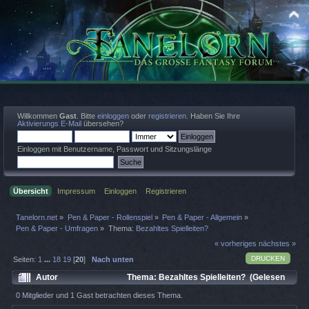
Willkommen
Gast
. Bitte
einloggen
oder
registrieren
. Haben Sie Ihre
Aktivierungs E-Mail
übersehen?
Einloggen mit Benutzername, Passwort und Sitzungslänge
Übersicht
Impressum
Einloggen
Registrieren
Tanelorn.net
»
Pen & Paper - Rollenspiel
»
Pen & Paper - Allgemein
»
Pen & Paper - Umfragen
»
Thema:
Bezahltes Spielleiten?
« vorheriges
nächstes »
DRUCKEN
Seiten:
1
...
18
19
[
20
]
Nach unten
Autor
Thema: Bezahltes Spielleiten? (Gelesen
49265 mal)
0 Mitglieder und 1 Gast betrachten dieses Thema.