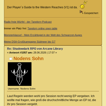
Der Player´s Guide to the Western Reaches (V1) ist da.
Gespeichert
Radio freie Würfel - der Tanelorn-Podcast
Immer ein Platz frei:
Tanelorn online open table
Monsterklasse! - Mein Erzählspiel in der Welt des Schwarzen Auges
Meine DSA-Großkampagne Südmeer bis G7
Re: Shadowdark RPG von Arcane Library
«
Antwort #1057 am:
28.06.2026 | 17:07 »
Nodens Sohn
Username: Nodens Sohn
Laut Regeln werden wohl pro Session recht wenig EP vergeben. Ich
wollte mal fragen, wie groß die druchschnittliche Menge an EP ist, die
ihr pro Session vergebt.