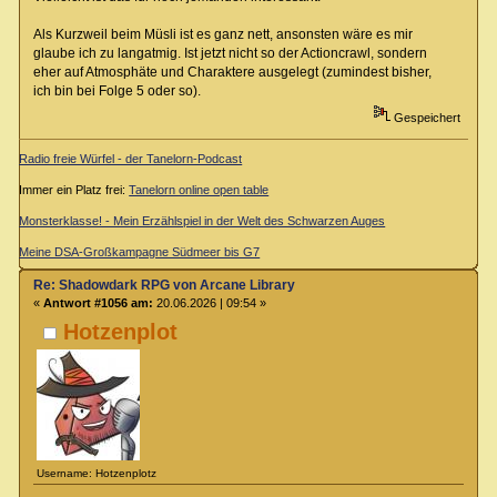
Als Kurzweil beim Müsli ist es ganz nett, ansonsten wäre es mir
glaube ich zu langatmig. Ist jetzt nicht so der Actioncrawl, sondern
eher auf Atmosphäte und Charaktere ausgelegt (zumindest bisher,
ich bin bei Folge 5 oder so).
Gespeichert
Radio freie Würfel - der Tanelorn-Podcast
Immer ein Platz frei:
Tanelorn online open table
Monsterklasse! - Mein Erzählspiel in der Welt des Schwarzen Auges
Meine DSA-Großkampagne Südmeer bis G7
Re: Shadowdark RPG von Arcane Library
«
Antwort #1056 am:
20.06.2026 | 09:54 »
Hotzenplot
Username: Hotzenplotz