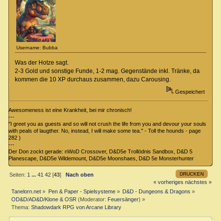
Username: Bubba
Was der Hotze sagt.
2-3 Gold und sonstige Funde, 1-2 mag. Gegenstände inkl. Tränke, da
kommen die 10 XP durchaus zusammen, dazu Carousing.
Gespeichert
Awesomeness ist eine Krankheit, bei mir chronisch!
---
"I greet you as guests and so will not crush the life from you and devour your souls
with peals of laugther. No, instead, I will make some tea." - Toll the hounds - page
282 )
---
Der Don zockt gerade: nWoD Crossover, D&D5e Trollödnis Sandbox, D&D 5
Planescape, D&D5e Wildemount, D&D5e Moonshaes, D&D 5e Monsterhunter
DRUCKEN
Seiten:
1
...
41
42
[
43
]
Nach oben
« vorheriges
nächstes »
Tanelorn.net
»
Pen & Paper - Spielsysteme
»
D&D - Dungeons & Dragons
»
OD&D/AD&D/Klone & OSR
(Moderator:
Feuersänger
) »
Thema:
Shadowdark RPG von Arcane Library