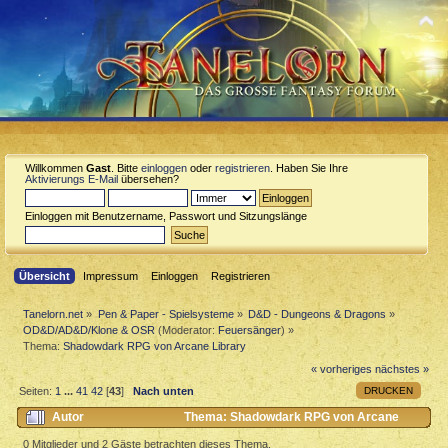
Willkommen
Gast
. Bitte
einloggen
oder
registrieren
. Haben Sie Ihre
Aktivierungs E-Mail
übersehen?
Einloggen mit Benutzername, Passwort und Sitzungslänge
Übersicht
Impressum
Einloggen
Registrieren
Tanelorn.net
»
Pen & Paper - Spielsysteme
»
D&D - Dungeons & Dragons
»
OD&D/AD&D/Klone & OSR
(Moderator:
Feuersänger
) »
Thema:
Shadowdark RPG von Arcane Library
« vorheriges
nächstes »
DRUCKEN
Seiten:
1
...
41
42
[
43
]
Nach unten
Autor
Thema: Shadowdark RPG von Arcane
Library (Gelesen 118799 mal)
0 Mitglieder und 2 Gäste betrachten dieses Thema.