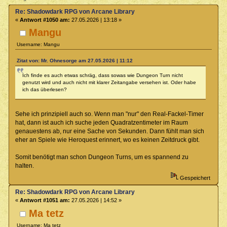
Re: Shadowdark RPG von Arcane Library
«
Antwort #1050 am:
27.05.2026 | 13:18 »
Mangu
Username: Mangu
Zitat von: Mr. Ohnesorge am 27.05.2026 | 11:12
Ich finde es auch etwas schräg, dass sowas wie Dungeon Turn nicht
genutzt wird und auch nicht mit klarer Zeitangabe versehen ist. Oder habe
ich das überlesen?
Sehe ich prinzipiell auch so. Wenn man "nur" den Real-Fackel-Timer
hat, dann ist auch ich suche jeden Quadratzentimeter im Raum
genauestens ab, nur eine Sache von Sekunden. Dann fühlt man sich
eher an Spiele wie Heroquest erinnert, wo es keinen Zeitdruck gibt.
Somit benötigt man schon Dungeon Turns, um es spannend zu
halten.
Gespeichert
Re: Shadowdark RPG von Arcane Library
«
Antwort #1051 am:
27.05.2026 | 14:52 »
Ma tetz
Username: Ma tetz