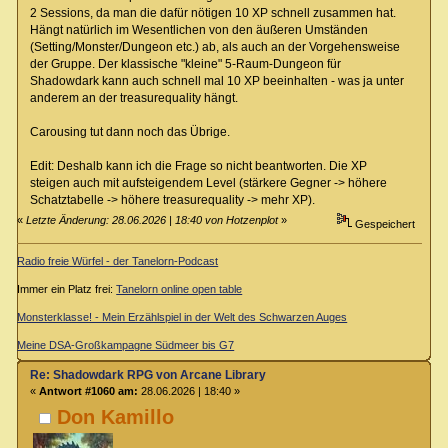
2 Sessions, da man die dafür nötigen 10 XP schnell zusammen hat.
Hängt natürlich im Wesentlichen von den äußeren Umständen
(Setting/Monster/Dungeon etc.) ab, als auch an der Vorgehensweise
der Gruppe. Der klassische "kleine" 5-Raum-Dungeon für
Shadowdark kann auch schnell mal 10 XP beeinhalten - was ja unter
anderem an der treasurequality hängt.
Carousing tut dann noch das Übrige.
Edit: Deshalb kann ich die Frage so nicht beantworten. Die XP
steigen auch mit aufsteigendem Level (stärkere Gegner -> höhere
Schatztabelle -> höhere treasurequality -> mehr XP).
«
Letzte Änderung: 28.06.2026 | 18:40 von Hotzenplot
»
Gespeichert
Radio freie Würfel - der Tanelorn-Podcast
Immer ein Platz frei:
Tanelorn online open table
Monsterklasse! - Mein Erzählspiel in der Welt des Schwarzen Auges
Meine DSA-Großkampagne Südmeer bis G7
Re: Shadowdark RPG von Arcane Library
«
Antwort #1060 am:
28.06.2026 | 18:40 »
Don Kamillo