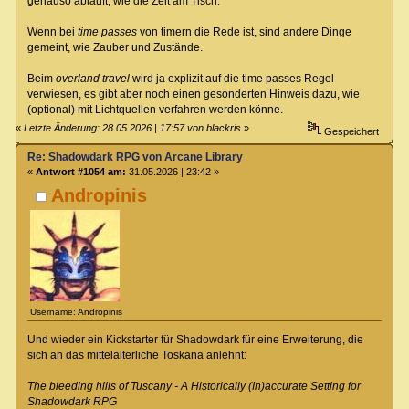
genauso abläuft, wie die Zeit am Tisch.
Wenn bei
time passes
von timern die Rede ist, sind andere Dinge
gemeint, wie Zauber und Zustände.
Beim
overland travel
wird ja explizit auf die time passes Regel
verwiesen, es gibt aber noch einen gesonderten Hinweis dazu, wie
(optional) mit Lichtquellen verfahren werden könne.
«
Letzte Änderung: 28.05.2026 | 17:57 von blackris
»
Gespeichert
Re: Shadowdark RPG von Arcane Library
«
Antwort #1054 am:
31.05.2026 | 23:42 »
Andropinis
Username: Andropinis
Und wieder ein Kickstarter für Shadowdark für eine Erweiterung, die
sich an das mittelalterliche Toskana anlehnt:
The bleeding hills of Tuscany - A Historically (In)accurate Setting for
Shadowdark RPG