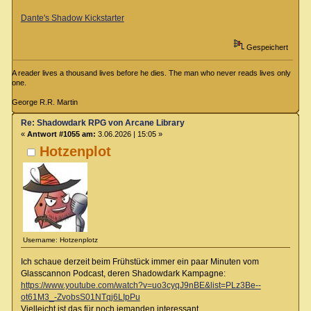
Dante's Shadow Kickstarter
Gespeichert
A reader lives a thousand lives before he dies. The man who never reads lives only
one.
George R.R. Martin
Re: Shadowdark RPG von Arcane Library
«
Antwort #1055 am:
3.06.2026 | 15:05 »
Hotzenplot
Username: Hotzenplotz
Ich schaue derzeit beim Frühstück immer ein paar Minuten vom
Glasscannon Podcast, deren Shadowdark Kampagne:
https://www.youtube.com/watch?v=uo3cyqJ9nBE&list=PLz3Be--
ot61M3_-ZvobsS01NTqj6LIpPu
Vielleicht ist das für noch jemanden interessant.