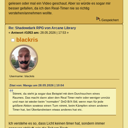
gelesen oder mal ein Video geschaut. Aber so würde es sogar mir
besser gefallen, da ich den Real-Timer nie so richtig
verstehen/annehmen wollte.
Gespeichert
Re: Shadowdark RPG von Arcane Library
«
Antwort #1053 am:
28.05.2026 | 17:53 »
blackris
Username: blackris
Zitat von: Mangu am 28.05.2026 | 10:04
Stimmt, da steht ja sogar das Beispiel mit dem Durchsuchen eines
Raumes. Das macht dann aber den Real Timer mehr oder weniger unnütz
und man ist wieder beim "normalen" DnD B/X-Stil, wenn man für jede
größere Aktion sowieso einen Turn nimmt, beim Kämpfen einen anderen
Timer hat, bei Überlandreisen etwas anderes hat etc.
Ich verstehe es so, dass Licht keinen timer hat, sondern immer