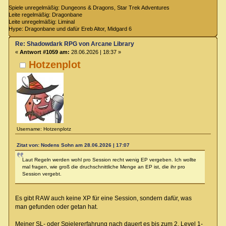
Spiele unregelmäßig: Dungeons & Dragons, Star Trek Adventures
Leite regelmäßig: Dragonbane
Leite unregelmäßig: Liminal
Hype: Dragonbane und dafür Ereb Altor, Midgard 6
Re: Shadowdark RPG von Arcane Library
«
Antwort #1059 am:
28.06.2026 | 18:37 »
Hotzenplot
Username: Hotzenplotz
Zitat von: Nodens Sohn am 28.06.2026 | 17:07
Laut Regeln werden wohl pro Session recht wenig EP vergeben. Ich wollte
mal fragen, wie groß die druchschnittliche Menge an EP ist, die ihr pro
Session vergebt.
Es gibt RAW auch keine XP für eine Session, sondern dafür, was
man gefunden oder getan hat.
Meiner SL- oder Spielererfahrung nach dauert es bis zum 2. Level 1-