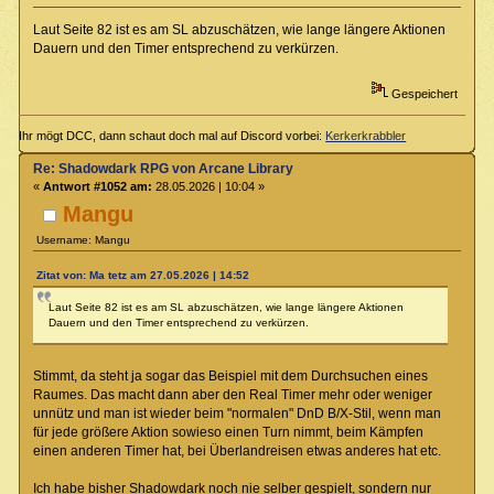
Laut Seite 82 ist es am SL abzuschätzen, wie lange längere Aktionen
Dauern und den Timer entsprechend zu verkürzen.
Gespeichert
Ihr mögt DCC, dann schaut doch mal auf Discord vorbei:
Kerkerkrabbler
Re: Shadowdark RPG von Arcane Library
«
Antwort #1052 am:
28.05.2026 | 10:04 »
Mangu
Username: Mangu
Zitat von: Ma tetz am 27.05.2026 | 14:52
Laut Seite 82 ist es am SL abzuschätzen, wie lange längere Aktionen
Dauern und den Timer entsprechend zu verkürzen.
Stimmt, da steht ja sogar das Beispiel mit dem Durchsuchen eines
Raumes. Das macht dann aber den Real Timer mehr oder weniger
unnütz und man ist wieder beim "normalen" DnD B/X-Stil, wenn man
für jede größere Aktion sowieso einen Turn nimmt, beim Kämpfen
einen anderen Timer hat, bei Überlandreisen etwas anderes hat etc.
Ich habe bisher Shadowdark noch nie selber gespielt, sondern nur