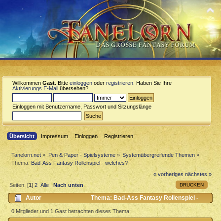
Willkommen
Gast
. Bitte
einloggen
oder
registrieren
. Haben Sie Ihre
Aktivierungs E-Mail
übersehen?
Einloggen mit Benutzername, Passwort und Sitzungslänge
Übersicht
Impressum
Einloggen
Registrieren
Tanelorn.net
»
Pen & Paper - Spielsysteme
»
Systemübergreifende Themen
»
Thema:
Bad-Ass Fantasy Rollenspiel - welches?
« vorheriges
nächstes »
DRUCKEN
Seiten: [
1
]
2
Alle
Nach unten
Autor
Thema: Bad-Ass Fantasy Rollenspiel -
welches? (Gelesen 2203 mal)
0 Mitglieder und 1 Gast betrachten dieses Thema.