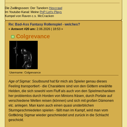
Die Zwillingsseen: Der Tanelorn
Hexcrawl
Im Youtube-Kanal: Meine
PnP-Let's-Plays
Kumpel von Raven c.s. McCracken
Re: Bad-Ass Fantasy Rollenspiel - welches?
«
Antwort #20 am:
2.06.2026 | 18:53 »
Colgrevance
Username: Colgrevance
Age of Sigmar: Soulbound
hat für mich als Spieler genau dieses
Feeling transportiert - die Charaktere sind von den Göttern erwählte
Helden, die sich sowohl vom Fluff als auch von den Spielmechaniken
her problemlos durch Horden von Minions fräsen, durch Portale auf
verschiedene Welten reisen (können) und sich mit großen Dämonen
etc. anlegen. Man kann auch einen quasi unsterblichen
Sturmgeschmiedeten spielen - fällt man im Kampf, wird man vom
Gottkönig Sigmar wieder geschmiedet und zurück in die Schlacht
geschickt.