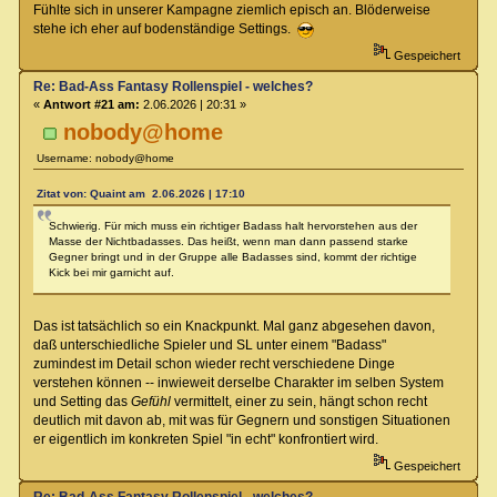
Fühlte sich in unserer Kampagne ziemlich episch an. Blöderweise
stehe ich eher auf bodenständige Settings.
Gespeichert
Re: Bad-Ass Fantasy Rollenspiel - welches?
«
Antwort #21 am:
2.06.2026 | 20:31 »
nobody@home
Username: nobody@home
Zitat von: Quaint am 2.06.2026 | 17:10
Schwierig. Für mich muss ein richtiger Badass halt hervorstehen aus der
Masse der Nichtbadasses. Das heißt, wenn man dann passend starke
Gegner bringt und in der Gruppe alle Badasses sind, kommt der richtige
Kick bei mir garnicht auf.
Das ist tatsächlich so ein Knackpunkt. Mal ganz abgesehen davon,
daß unterschiedliche Spieler und SL unter einem "Badass"
zumindest im Detail schon wieder recht verschiedene Dinge
verstehen können -- inwieweit derselbe Charakter im selben System
und Setting das
Gefühl
vermittelt, einer zu sein, hängt schon recht
deutlich mit davon ab, mit was für Gegnern und sonstigen Situationen
er eigentlich im konkreten Spiel "in echt" konfrontiert wird.
Gespeichert