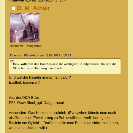
«
Antwort #18 am:
2.06.2026 | 17:13 »
D. M_Athair
Username: Dealgathair
Zitat von: Waldviech am 2.06.2026 | 15:08
Bei
Exalted
ist das Bad-Ass-sein die wichtigste Grundprämisse. Da sind die
SC schon vom Start weg over the top.
Und welche Regeln nimmt man dafür?
Exalted: Essence ?
Aus der D&D-Ecke:
PF2, Draw Steel, ggf. Daggerheart
Ansonsten: Was Hotzenplot schrieb. (Everywhen könnte man noch
als Grundbuch/Erweiterung zu BoL erwähnen, weil das eignes
Basteln ermöglicht ... Darüber sollte man BoL so umstricken können,
wie man es haben will.)