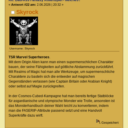
Re: Bad-Ass Fantasy Rollenspiel - welches?
«
Antwort #22 am:
2.06.2026 | 20:32 »
Skyrock
Username: Skyrock
TSR Marvel Superheroes
.
Mit dem Origin Alien kann man einen supermenschlichen Charakter
bauen, der seine Fähigkeiten auf göttliche Abstammung zurückführt.
Mit Realms of Magic hat man alle Werkzeuge, um supermenschliche
Charaktere zu basteln sich die entweder auf magischen
Gegenständen verlassen (wie Captain Britain oder Arabian Knight)
oder selbst auf Magie zurückgreifen.
In der Cosmos-Cubed-Kampagne hat man bereits fertige Statblöcke
für asgardianische und olympische Monster wie Trolle, ansonsten ist
das Monsterhandbuch deiner Wahl leicht zu konvertieren, indem
man die FASERIP-Attribute passend setzt und eine Handvoll
Superkräfte dazu wirft.
Gespeichert