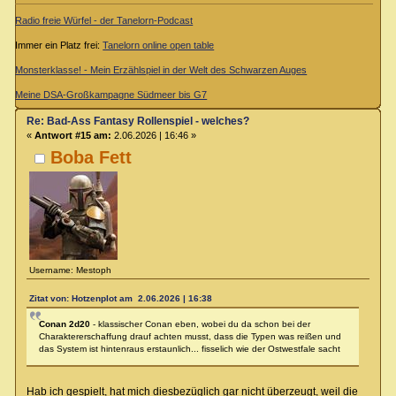
Radio freie Würfel - der Tanelorn-Podcast
Immer ein Platz frei:
Tanelorn online open table
Monsterklasse! - Mein Erzählspiel in der Welt des Schwarzen Auges
Meine DSA-Großkampagne Südmeer bis G7
Re: Bad-Ass Fantasy Rollenspiel - welches?
«
Antwort #15 am:
2.06.2026 | 16:46 »
Boba Fett
Username: Mestoph
Zitat von: Hotzenplot am 2.06.2026 | 16:38
Conan 2d20
- klassischer Conan eben, wobei du da schon bei der
Charaktererschaffung drauf achten musst, dass die Typen was reißen und
das System ist hintenraus erstaunlich... fisselich wie der Ostwestfale sacht
Hab ich gespielt, hat mich diesbezüglich gar nicht überzeugt, weil die