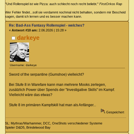
"Und Rollenspiel ist wie Pizza: auch schlecht noch recht beliebt."
FirstOrkos Rap
Wer Fehler findet...soll sie verdammt nochmal nicht behalten, sondern mir Bescheid
sagen, damit ich lernen und es besser machen kann.
Re: Bad-Ass Fantasy Rollenspiel - welches?
«
Antwort #10 am:
2.06.2026 | 15:28 »
darkeye
Username: darkeye
Sword of the serpantine (Gumshoe) vielleicht?
Bei Stufe 8 in Warefare kann man mehrere Mooks zerlegen,
zusätzlich Power über Spends der "Investigative Skills" im Kampf.
Vielleicht wäre das etwas?
Stufe 8 im primären Kampfskill hat man als Anfänger...
Gespeichert
SL: Mythras/Warhammer, DCC, OneShots verschiedener Systeme
Spieler D&D5, Brindelwood Bay