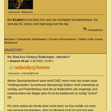
Username: Waldviech
Bei
Exalted
ist das Bad-Ass-sein die wichtigste Grundprämisse. Da
sind die SC schon vom Start weg over the top.
Gespeichert
Barbaren ! Dekadente Stadtstaaten ! Finstere Hexenmeister ! Helden (oder sowas
Ähnliches)!
MALMSTURM
!
Re: Bad-Ass Fantasy Rollenspiel - welches?
«
Antwort #5 am:
2.06.2026 | 15:09 »
nobody@home
Username: nobody@home
Meine Standardantwort wäre wohl D&D, wenn man die ersten paar
"Anfängerstufen" kurzerhand überspringt; Edition nicht unbedingt so
wichtig, auf Powerfantasy sind die ja letztendlich
alle
angelegt, und
insbesondere die Magie aller Art ist da traditionell so richtig "schön"
OP.
Für mich selbst als Heute-eher-nicht-mehr-so-Fan müßte ich noch
mal separat nachdenken, aber im Moment muß ich erst mal weg.