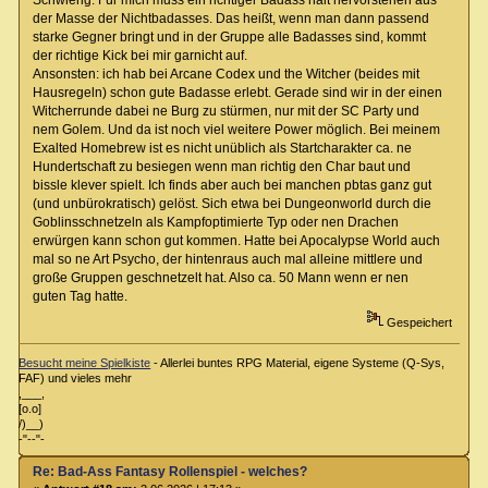
Schwierig. Für mich muss ein richtiger Badass halt hervorstehen aus
der Masse der Nichtbadasses. Das heißt, wenn man dann passend
starke Gegner bringt und in der Gruppe alle Badasses sind, kommt
der richtige Kick bei mir garnicht auf.
Ansonsten: ich hab bei Arcane Codex und the Witcher (beides mit
Hausregeln) schon gute Badasse erlebt. Gerade sind wir in der einen
Witcherrunde dabei ne Burg zu stürmen, nur mit der SC Party und
nem Golem. Und da ist noch viel weitere Power möglich. Bei meinem
Exalted Homebrew ist es nicht unüblich als Startcharakter ca. ne
Hundertschaft zu besiegen wenn man richtig den Char baut und
bissle klever spielt. Ich finds aber auch bei manchen pbtas ganz gut
(und unbürokratisch) gelöst. Sich etwa bei Dungeonworld durch die
Goblinsschnetzeln als Kampfoptimierte Typ oder nen Drachen
erwürgen kann schon gut kommen. Hatte bei Apocalypse World auch
mal so ne Art Psycho, der hintenraus auch mal alleine mittlere und
große Gruppen geschnetzelt hat. Also ca. 50 Mann wenn er nen
guten Tag hatte.
Gespeichert
Besucht meine Spielkiste
- Allerlei buntes RPG Material, eigene Systeme (Q-Sys,
FAF) und vieles mehr
,___,
[o.o]
/)__)
-"--"-
Re: Bad-Ass Fantasy Rollenspiel - welches?