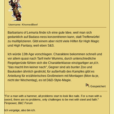
Username: KhornedBeef
Barbarians of Lemuria finde ich eine gute Idee, weil man sich
gedanklich auf Badass-ness konzentrieren kann, statt Trefferwürfel
zu muiltiplizieren. Gibt einem aber nicht viele Hilfen für High Magic
und High Fantasy, weil eben S&S.
Ich würde 13th Age vorschlagen. Charaktere bekommen schnell und
vor allem quasi nach Tarif mehr Wumms, durch unterschiedliche
Regelgerüste fühlen sich die Charakterklasse einzigartiger an,d.h.
"das macht ihm keiner nach", Gegner sind als bunter Zoo und
Baukasten ähnlich gestrickt, für außerhalb des Kampfes gibt es
Anleitung für erzählerisches Großmeiern mit Montagen (Mon-ta-je,
nicht der Wochentag), es ist D&D-Style-Magie.
Gespeichert
"For a man with a hammer, all problems start to look like nails. For a man with a
sword, there are no problems, only challenges to be met with steel and faith."
Firepower, B&C Forum
Ich vergeige, also bin ich.