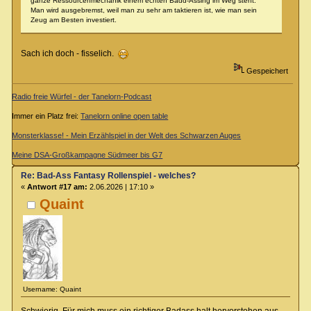
ganze Ressourcenmechanik einem echten Badd-Assing im Weg steht.
Man wird ausgebremst, weil man zu sehr am taktieren ist, wie man sein
Zeug am Besten investiert.
Sach ich doch - fisselich.
Gespeichert
Radio freie Würfel - der Tanelorn-Podcast
Immer ein Platz frei:
Tanelorn online open table
Monsterklasse! - Mein Erzählspiel in der Welt des Schwarzen Auges
Meine DSA-Großkampagne Südmeer bis G7
Re: Bad-Ass Fantasy Rollenspiel - welches?
«
Antwort #17 am:
2.06.2026 | 17:10 »
Quaint
Username: Quaint