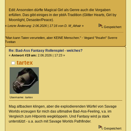
Edit: Ansonsten dürfte Magical Girl als Genre auch die Vorgaben
erfüllen. Das gibt einiges in der pbtA-Tradition (Glitter Hearts, Girl by
Moonlight, Desaster/Peace).
«
Letzte Änderung: 2.06.2026 | 17:16 von D. M_Athair
»
Gespeichert
"Man kann Taten verurteilen, aber KEINE Menschen." - Vegard "Ihsahn" Sverre
Tveitan
Re: Bad-Ass Fantasy Rollenspiel - welches?
«
Antwort #19 am:
2.06.2026 | 17:23 »
tartex
Username: tartex
Mag altbacken klingen, aber die explodierenden Würfel von Savage
Worlds erzeugen für mich das ultimative Bad-Ass-Feeling, v.a. im
Vergleich zum Hitpoints wegklöppeln. Und Fantasy wird ja stark
unterstützt - u.a. auch mit Savage Worlds Pathfinder.
Gespeichert