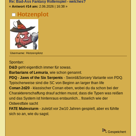
Re: Bad-Ass Fantasy Rollenspiel - welches?
«
Antwort #14 am:
2.06.2026 | 16:38 »
Hotzenplot
Username: Hotzenplotz
Spontan:
D&D
geht eigentlich immer für sowas.
Barbarians of Lemuria
, wie schon genannt.
PDQ - Jaws of the Six Serpents
- Sword&Sorcery Variante von PDQ.
Typischerweise sind die SC von Beginn an larger than life
Conan 2d20
- klassischer Conan eben, wobei du da schon bei der
Charaktererschaffung drauf achten musst, dass die Typen was reißen
und das System ist hintenraus erstaunlich... fisselich wie der
Ostwestfale sacht
FATE Malmsturm
- zuletzt vor 2w10 Jahren gespielt, aber es fühlte
sich so an, wie du sagst.
Gespeichert