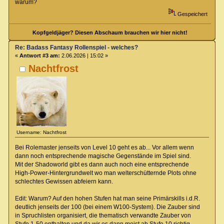
warum?
Gespeichert
Kopfgeldjäger? Diesen Abschaum brauchen wir hier nicht!
Re: Badass Fantasy Rollenspiel - welches?
«
Antwort #3 am:
2.06.2026 | 15:02 »
Nachtfrost
Username: Nachtfrost
Bei Rolemaster jenseits von Level 10 geht es ab... Vor allem wenn
dann noch entsprechende magische Gegenstände im Spiel sind.
Mit der Shadoworld gibt es dann auch noch eine entsprechende
High-Power-Hintergrundwelt wo man welterschütternde Plots ohne
schlechtes Gewissen abfeiern kann.
Edit: Warum? Auf den hohen Stufen hat man seine Primärskills i.d.R.
deutlich jenseits der 100 (bei einem W100-System). Die Zauber sind
in Spruchlisten organisiert, die thematisch verwandte Zauber von