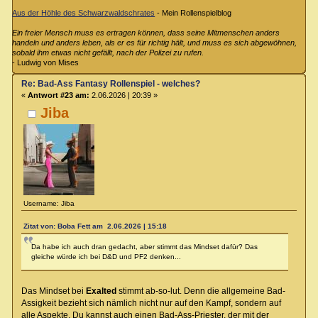
Aus der Höhle des Schwarzwaldschrates
- Mein Rollenspielblog
Ein freier Mensch muss es ertragen können, dass seine Mitmenschen anders
handeln und anders leben, als er es für richtig hält, und muss es sich abgewöhnen,
sobald ihm etwas nicht gefällt, nach der Polizei zu rufen.
- Ludwig von Mises
Re: Bad-Ass Fantasy Rollenspiel - welches?
«
Antwort #23 am:
2.06.2026 | 20:39 »
Jiba
Username: Jiba
Zitat von: Boba Fett am 2.06.2026 | 15:18
Da habe ich auch dran gedacht, aber stimmt das Mindset dafür? Das
gleiche würde ich bei D&D und PF2 denken...
Das Mindset bei
Exalted
stimmt ab-so-lut. Denn die allgemeine Bad-
Assigkeit bezieht sich nämlich nicht nur auf den Kampf, sondern auf
alle Aspekte. Du kannst auch einen Bad-Ass-Priester, der mit der