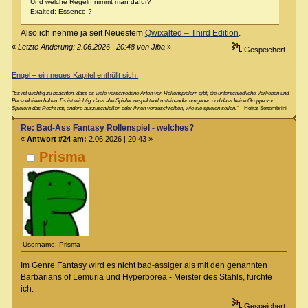
Und welche Regeln nimmt man dafür?
Exalted: Essence ?
Also ich nehme ja seit Neuestem
Qwixalted – Third Edition
.
«
Letzte Änderung: 2.06.2026 | 20:48 von Jiba
»
Gespeichert
Engel – ein neues Kapitel enthüllt sich.
“Es ist wichtig zu beachten, dass es viele verschiedene Arten von Rollenspielern gibt, die unterschiedliche Vorlieben und
Perspektiven haben. Es ist wichtig, dass alle Spieler respektvoll miteinander umgehen und dass keine Gruppe von
Spielern das Recht hat, andere auszuschließen oder ihnen vorzuschreiben, wie sie spielen sollen.“
– Hofrat Settembrini
Re: Bad-Ass Fantasy Rollenspiel - welches?
«
Antwort #24 am:
2.06.2026 | 20:43 »
Prisma
Username: Prisma
Im Genre Fantasy wird es nicht bad-assiger als mit den genannten
Barbarians of Lemuria und Hyperborea - Meister des Stahls, fürchte
ich.
Gespeichert