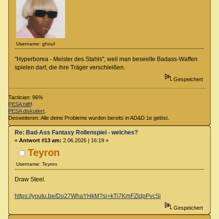
Username: ghoul
"Hyperborea - Meister des Stahls", weil man beseelte Badass-Waffen
spielen darf, die ihre Träger verschleißen.
Gespeichert
Tactician: 96%
PESA hilft
!
PESA diskutiert
.
Desweiteren: Alle deine Probleme wurden bereits in AD&D 1e gelöst.
Re: Bad-Ass Fantasy Rollenspiel - welches?
«
Antwort #13 am:
2.06.2026 | 16:19 »
Teyron
Username: Teyron
Draw Steel.
https://youtu.be/Do27WhaYHkM?si=kTi7KmFZldpPvcSi
Gespeichert