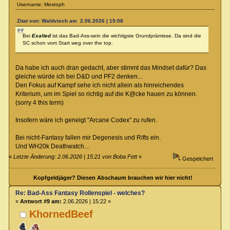
Username: Mestoph
Zitat von: Waldviech am 2.06.2026 | 15:08
Bei
Exalted
ist das Bad-Ass-sein die wichtigste Grundprämisse. Da sind die
SC schon vom Start weg over the top.
Da habe ich auch dran gedacht, aber stimmt das Mindset dafür? Das
gleiche würde ich bei D&D und PF2 denken...
Den Fokus auf Kampf sehe ich nicht allein als hinreichendes
Kriterium, um im Spiel so richtig auf die K@cke hauen zu können.
(sorry 4 this term)
Insofern wäre ich geneigt "Arcane Codex" zu rufen.
Bei nicht-Fantasy fallen mir Degenesis und Rifts ein.
Und WH20k Deathwatch...
«
Letzte Änderung: 2.06.2026 | 15:21 von Boba Fett
»
Gespeichert
Kopfgeldjäger? Diesen Abschaum brauchen wir hier nicht!
Re: Bad-Ass Fantasy Rollenspiel - welches?
«
Antwort #9 am:
2.06.2026 | 15:22 »
KhornedBeef