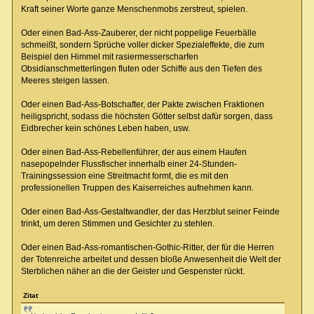
Kraft seiner Worte ganze Menschenmobs zerstreut, spielen.
Oder einen Bad-Ass-Zauberer, der nicht poppelige Feuerbälle
schmeißt, sondern Sprüche voller dicker Spezialeffekte, die zum
Beispiel den Himmel mit rasiermesserscharfen
Obsidianschmetterlingen fluten oder Schiffe aus den Tiefen des
Meeres steigen lassen.
Oder einen Bad-Ass-Botschafter, der Pakte zwischen Fraktionen
heiligspricht, sodass die höchsten Götter selbst dafür sorgen, dass
Eidbrecher kein schönes Leben haben, usw.
Oder einen Bad-Ass-Rebellenführer, der aus einem Haufen
nasepopelnder Flussfischer innerhalb einer 24-Stunden-
Trainingssession eine Streitmacht formt, die es mit den
professionellen Truppen des Kaiserreiches aufnehmen kann.
Oder einen Bad-Ass-Gestaltwandler, der das Herzblut seiner Feinde
trinkt, um deren Stimmen und Gesichter zu stehlen.
Oder einen Bad-Ass-romantischen-Gothic-Ritter, der für die Herren
der Totenreiche arbeitet und dessen bloße Anwesenheit die Welt der
Sterblichen näher an die der Geister und Gespenster rückt.
Zitat