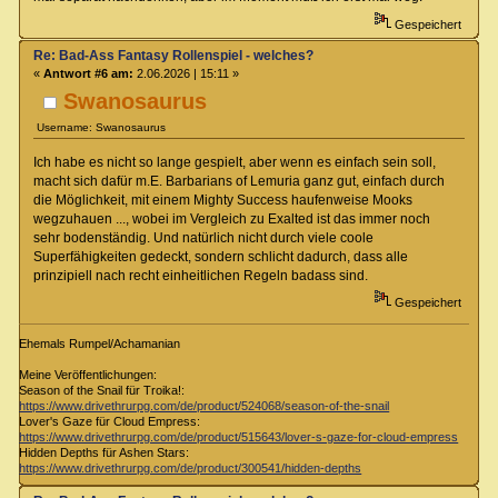
Gespeichert
Re: Bad-Ass Fantasy Rollenspiel - welches?
«
Antwort #6 am:
2.06.2026 | 15:11 »
Swanosaurus
Username: Swanosaurus
Ich habe es nicht so lange gespielt, aber wenn es einfach sein soll,
macht sich dafür m.E. Barbarians of Lemuria ganz gut, einfach durch
die Möglichkeit, mit einem Mighty Success haufenweise Mooks
wegzuhauen ..., wobei im Vergleich zu Exalted ist das immer noch
sehr bodenständig. Und natürlich nicht durch viele coole
Superfähigkeiten gedeckt, sondern schlicht dadurch, dass alle
prinzipiell nach recht einheitlichen Regeln badass sind.
Gespeichert
Ehemals Rumpel/Achamanian
Meine Veröffentlichungen:
Season of the Snail für Troika!:
https://www.drivethrurpg.com/de/product/524068/season-of-the-snail
Lover's Gaze für Cloud Empress:
https://www.drivethrurpg.com/de/product/515643/lover-s-gaze-for-cloud-empress
Hidden Depths für Ashen Stars:
https://www.drivethrurpg.com/de/product/300541/hidden-depths