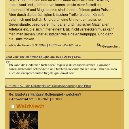
Stufe 1-50 enthalten und da wir es dann meist ab Stufe 10 richtig
interessant und je höher man kommt, desto mehr fackelt es.
Lebenspunkt und Magiepunkte sind dann auf einem guten Polster.
Aber durch die berüchtigten kritischen Treffer bleiben Kämpfe
gefährlich und tödlich. Und durch eine Unmenge magischer
Gegenstände, besonderer mundaner und magischer Materialien,
Artefakte etc. die sich hinter einem D&D nicht verstecken muss kann
man man seinen Char ausstatten wie eine Anziehpuppe. Und dann
die Hütte rocken
«
Letzte Änderung: 2.06.2026 | 15:10 von Nachtfrost
»
Gespeichert
Zitat von: The Man Who Laughs am 16.12.2010 | 13:43
Ich kann die Gedanken hinter den Regeln ja durchaus verstehen. Dämonen
sollen schliesslich schreckliche und furchteinflößende Wesen sein. Daher müssen
auch die entsprechenden Regeln grauenvoll sein.
OPERA RPG - ein Rollenspiel um Seelenwanderung und Ethik
Re: Bad-Ass Fantasy Rollenspiel - welches?
«
Antwort #4 am:
2.06.2026 | 15:08 »
Waldviech