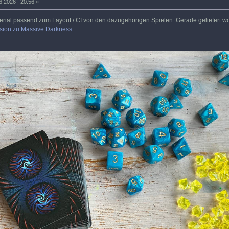
6.2026 | 20:56 »
erial passend zum Layout / CI von den dazugehörigen Spielen. Gerade geliefert wo
ion zu Massive Darkness
.