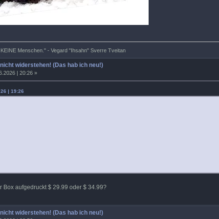
r KEINE Menschen." - Vegard "Ihsahn" Sverre Tveitan
 nicht widerstehen! (Das hab ich neu!)
6.2026 | 20:26 »
26 | 19:26
r Box aufgedruckt $ 29.99 oder $ 34.99?
 nicht widerstehen! (Das hab ich neu!)