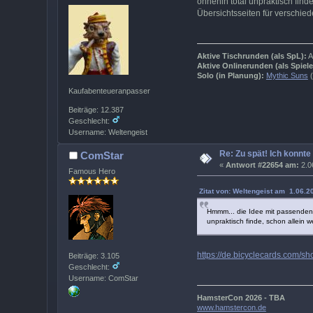
ohnehin total unpraktisch find
Übersichtsseiten für verschied
Aktive Tischrunden (als SpL):
A
Aktive Onlinerunden (als Spiele
Solo (in Planung):
Mythic Suns
(
Kaufabenteueranpasser
Beiträge: 12.387
Geschlecht:
Username: Weltengeist
Re: Zu spät! Ich konnte
ComStar
«
Antwort #22654 am:
2.0
Famous Hero
Zitat von: Weltengeist am 1.06.2
Hmmm... die Idee mit passenden P
unpraktisch finde, schon allein 
https://de.bicyclecards.com/sh
Beiträge: 3.105
Geschlecht:
Username: ComStar
HamsterCon 2026 - TBA
www.hamstercon.de