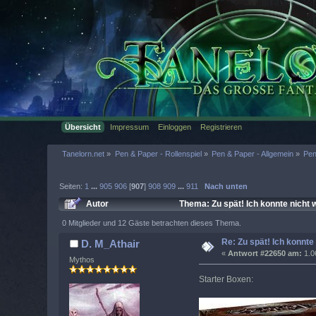
Übersicht
Impressum
Einloggen
Registrieren
Tanelorn.net
»
Pen & Paper - Rollenspiel
»
Pen & Paper - Allgemein
»
Pen
Seiten:
1
...
905
906
[
907
]
908
909
...
911
Nach unten
Autor
Thema: Zu spät! Ich konnte nicht 
0 Mitglieder und 12 Gäste betrachten dieses Thema.
Re: Zu spät! Ich konnte
D. M_Athair
«
Antwort #22650 am:
1.0
Mythos
Starter Boxen: