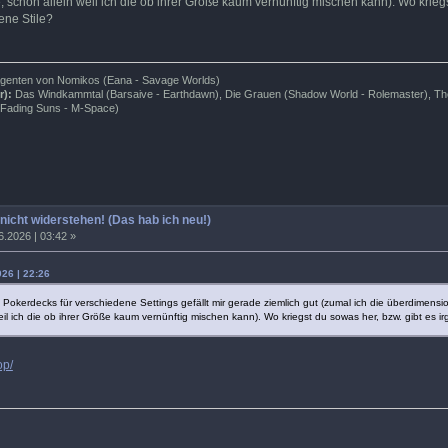
e, schon allein weil ich die ob ihrer Größe kaum vernünftig mischen kann). Wo krieg
ene Stile?
genten von Nomikos (Eana - Savage Worlds)
r):
Das Windkammtal (Barsaive - Earthdawn), Die Grauen (Shadow World - Rolemaster), The 
Fading Suns - M-Space)
 nicht widerstehen! (Das hab ich neu!)
6.2026 | 03:42 »
026 | 22:26
okerdecks für verschiedene Settings gefällt mir gerade ziemlich gut (zumal ich die überdimensi
weil ich die ob ihrer Größe kaum vernünftig mischen kann). Wo kriegst du sowas her, bzw. gibt es i
op/