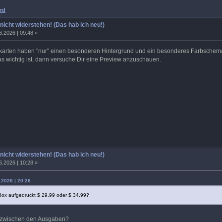
rd
 nicht widerstehen! (Das hab ich neu!)
6.2026 | 09:48 »
ekarten haben "nur" einen besonderen Hintergrund und ein besonderes Farbschema
das wichtig ist, dann versuche Dir eine Preview anzuschauen.
 nicht widerstehen! (Das hab ich neu!)
6.2026 | 10:28 »
.2026 | 20:26
Box aufgedruckt $ 29.99 oder $ 34.99?
e zwischen den Ausgaben?