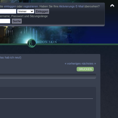
itte
einloggen
oder
registrieren
. Haben Sie Ihre
Aktivierungs E-Mail
übersehen?
zername, Passwort und Sitzungslänge
Das hab ich neu!)
« vorheriges
nächstes »
DRUCKEN