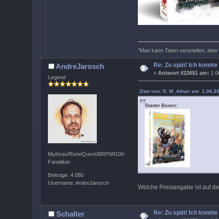
"Man kann Taten verurteilen, abe
Re: Zu spät! Ich konnte
AndreJarosch
«
Antwort #22651 am:
1.0
Legend
Zitat von: D. M_Athair am 1.06.20
Starter Boxen:
Mythras/RuneQuest/BRP/W100-
Fanatiker
Beiträge: 4.080
Username: AndreJarosch
Welche Preisangabe ist auf de
Re: Zu spät! Ich konnte
Schalter