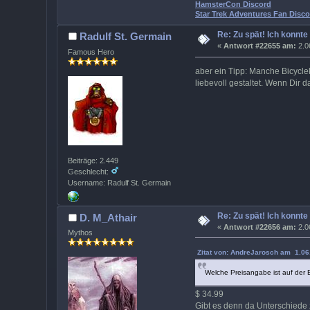
HamsterCon Discord
Star Trek Adventures Fan Disco
Re: Zu spät! Ich konnte
Radulf St. Germain
«
Antwort #22655 am:
2.0
Famous Hero
aber ein Tipp: Manche Bicycl
liebevoll gestaltet. Wenn Dir 
Beiträge: 2.449
Geschlecht:
Username: Radulf St. Germain
Re: Zu spät! Ich konnte
D. M_Athair
«
Antwort #22656 am:
2.0
Mythos
Zitat von: AndreJarosch am 1.06
Welche Preisangabe ist auf der 
$ 34.99
Gibt es denn da Unterschied