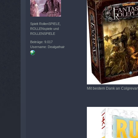
Spielt RollenSPIELE,
ROLLENspiele und
ROLLENSPIELE
Beiträge: 9.017
Username: Dealgathair
Mit bestem Dank an Colgreva