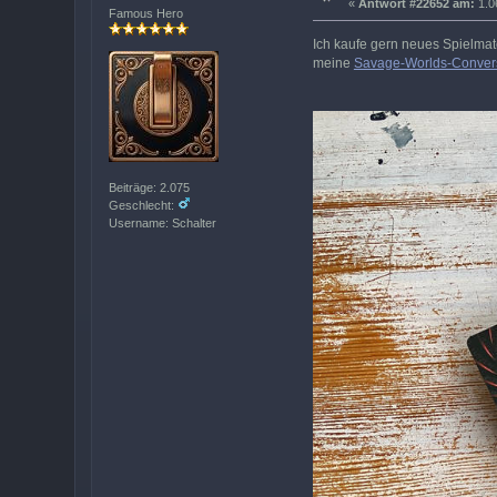
«
Antwort #22652 am:
1.0
Famous Hero
Ich kaufe gern neues Spielmat
meine
Savage-Worlds-Convers
Beiträge: 2.075
Geschlecht:
Username: Schalter