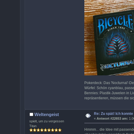
Pokerdeck: Das 'Nocturnal'-Dec
Würfel: Schön cyanblau, pass
Bennies: Plastik-Juwelen in Li
repräsentieren, müssen die sic
Re: Zu spät! Ich konnte
Weltengeist
«
Antwort #22653 am:
1.0
spielt, um zu vergessen
Titan
Hmmm... die Idee mit passende