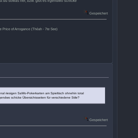
st du sowas her, bzw. gibt es irgendwo schicke
Gespeichert
Price of Arrogance (Théah - 7te See)
onal riesigen SaWo-Pokerkarten am Spieltisch ohnehin total
rgendwo schicke Übersichtsseiten für verschiedene Stile?
Gespeichert