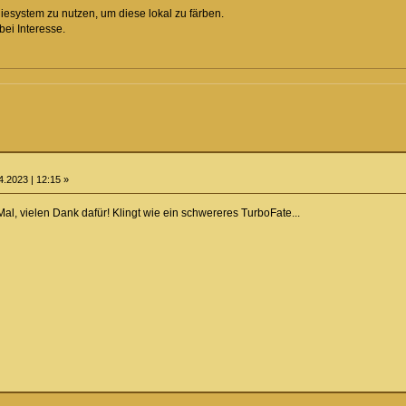
giesystem zu nutzen, um diese lokal zu färben.
ei Interesse.
.2023 | 12:15 »
al, vielen Dank dafür! Klingt wie ein schwereres TurboFate...