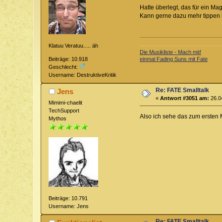
Hatte überlegt, das für ein Ma
Kann gerne dazu mehr tippen b
Klatuu Veratuu..... äh
Die Musikliste - Mach mit!
Beiträge: 10.918
einmal Fading Suns mit Fate
Geschlecht:
Username: DestruktiveKritik
Re: FATE Smalltalk
Jens
«
Antwort #3051 am:
26.04
Mimimi-chaelit
TechSupport
Also ich sehe das zum ersten M
Mythos
Beiträge: 10.791
Username: Jens
Re: FATE Smalltalk