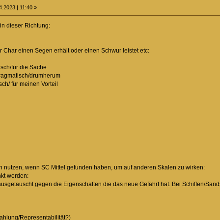
.2023 | 11:40 »
in dieser Richtung:
er Char einen Segen erhält oder einen Schwur leistet etc:
ch/für die Sache
ragmatisch/drumherum
ch/ für meinen Vorteil
ann nutzen, wenn SC Mittel gefunden haben, um auf anderen Skalen zu wirken:
nkt werden:
auscht gegen die Eigenschaften die das neue Gefährt hat. Bei Schiffen/Sandse
ng/Representabilität?)