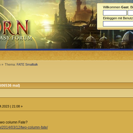
Willkommen
Gast
. B
Einloggen mit Benut
) »
Thema:
FATE Smalltalk
606536 mal)
.2023 | 21:08 »
two column Fate?
om/2014/03/12/two-column-fate/