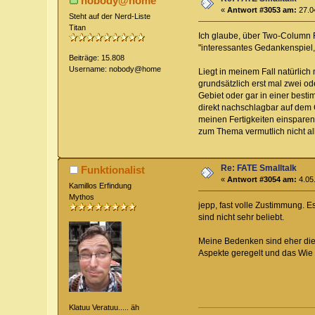
nobody@home
«
Antwort #3053 am:
27.04
Steht auf der Nerd-Liste
Titan
Ich glaube, über Two-Column Fa
"interessantes Gedankenspiel, 
Beiträge: 15.808
Username: nobody@home
Liegt in meinem Fall natürlic
grundsätzlich erst mal zwei o
Gebiet oder gar in einer best
direkt nachschlagbar auf dem C
meinen Fertigkeiten einsparen
zum Thema vermutlich nicht al
Re: FATE Smalltalk
Funktionalist
«
Antwort #3054 am:
4.05.
Kamillos Erfindung
Mythos
jepp, fast volle Zustimmung. 
sind nicht sehr beliebt.
Meine Bedenken sind eher die,
Aspekte geregelt und das Wie ü
Klatuu Veratuu..... äh