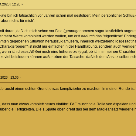
.2023 | 12:20 »
te bin ich tatsächlich vor Jahren schon mal gestolpert. Mein persönlicher Schluß 
aber nichts für mich".
h mit daran, daß ich mich schon vor Fate (genaugenommen sogar tatsächlich angere
der mehr Werte kombiniert werden wollen, um erst
dadurch
das "eigentliche" Ender
immten gegebenen Situation herauszuklamüsern, innerlich weitgehend losgesagt ha
harakterbogen" ist nicht nur einfacher in der Handhabung, sondern auch weniger an
, wenn ich dieses
Attribut
noch eins höhersetze (egal, ob ich mir meinen Charakter 
lzuviel beisteuern können außer eben der Tatsache, daß ich dem Ansatz selber sc
2023 | 13:36 »
Es braucht einen echten Grund, etwas komplizierter zu machen. In meiner Runde is
 dass man etwas komplett neues einführt. FAE tauscht die Rolle von Aspekten und F
ber die Fertigkeiten. Die 1.Spalte oben dreht das bei dem Magieansatz wieder ein