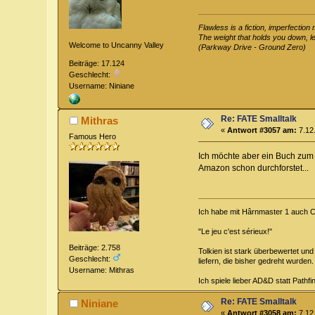
Flawless is a fiction, imperfectio
The weight that holds you down, let
Welcome to Uncanny Valley
(Parkway Drive - Ground Zero)
Beiträge: 17.124
Geschlecht:
Username: Niniane
Re: FATE Smalltalk
Mithras
«
Antwort #3057 am:
7.12.
Famous Hero
Ich möchte aber ein Buch zum
Amazon schon durchforstet...
Ich habe mit Hârnmaster 1 auch 
"Le jeu c'est sérieux!"
Beiträge: 2.758
Tolkien ist stark überbewertet un
Geschlecht:
liefern, die bisher gedreht wurden.
Username: Mithras
Ich spiele lieber AD&D statt Path
Re: FATE Smalltalk
Niniane
«
Antwort #3058 am:
7.12.