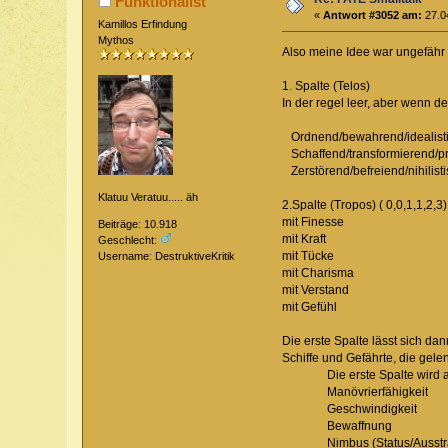
Funktionalist
«
Antwort #3052 am:
27.04
Kamillos Erfindung
Mythos
Also meine Idee war ungefähr 
1. Spalte (Telos)
In der regel leer, aber wenn d
Ordnend/bewahrend/idealistis
Schaffend/transformierend/p
Zerstörend/befreiend/nihilistis
Klatuu Veratuu..... äh
2.Spalte (Tropos) ( 0,0,1,1,2,3)
mit Finesse
Beiträge: 10.918
mit Kraft
Geschlecht:
mit Tücke
Username: DestruktiveKritik
mit Charisma
mit Verstand
mit Gefühl
Die erste Spalte lässt sich d
Schiffe und Gefährte, die gele
Die erste Spalte wird ausget
Manövrierfähigkeit
Geschwindigkeit
Bewaffnung
Nimbus (Status/Ausstrahlu