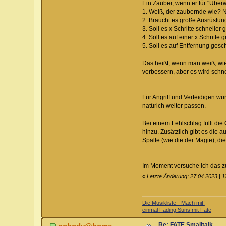
Ein Zauber, wenn er für "Überw
1. Weiß, der zaubernde wie? N
2. Braucht es große Ausrüstun
3. Soll es x Schritte schnelle
4. Soll es auf einer x Schritte
5. Soll es auf Entfernung gesc
Das heißt, wenn man weiß, wie,
verbessern, aber es wird schne
Für Angriff und Verteidigen w
natürich weiter passen.
Bei einem Fehlschlag füllt die
hinzu. Zusätzlich gibt es die 
Spalte (wie die der Magie), d
Im Moment versuche ich das zu
«
Letzte Änderung: 27.04.2023 | 11
Die Musikliste - Mach mit!
einmal Fading Suns mit Fate
Re: FATE Smalltalk