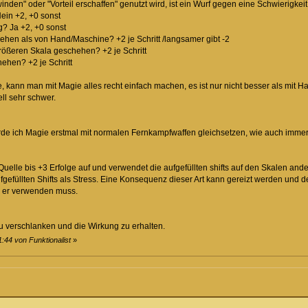
inden" oder "Vorteil erschaffen" genutzt wird, ist ein Wurf gegen eine Schwierigkei
ein +2, +0 sonst
g? Ja +2, +0 sonst
r gehen als von Hand/Maschine? +2 je Schritt /langsamer gibt -2
 größeren Skala geschehen? +2 je Schritt
hehen? +2 je Schritt
 kann man mit Magie alles recht einfach machen, es ist nur nicht besser als mit Ha
ll sehr schwer.
ürde ich Magie erstmal mit normalen Fernkampfwaffen gleichsetzen, wie auch immer
 Quelle bis +3 Erfolge auf und verwendet die aufgefüllten shifts auf den Skalen a
aufgefüllten Shifts als Stress. Eine Konsequenz dieser Art kann gereizt werden und
ie er verwenden muss.
 verschlanken und die Wirkung zu erhalten.
:44 von Funktionalist
»