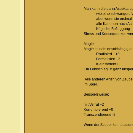
Man kann die dann Aspektarti
wie eine schwangere W
aber wenn sie erstmal auf
alle Kanonen nach Ach
Kögliche Beflaggung
Stress und Konsequenzen werde
Magie:
Magie tauscht ortsabhängig auc
Routiniert +0
Formalisiert +2
Kleinsteffekt +1
Ein Fehlschlag ist ganz unspek
Alle anderen Arten von Zaube
im Spiel.
Beispielsweise:
mit Verrat +2
Korrumpierend +0
Transzendierend -2
Wenn der Zauber kein passende