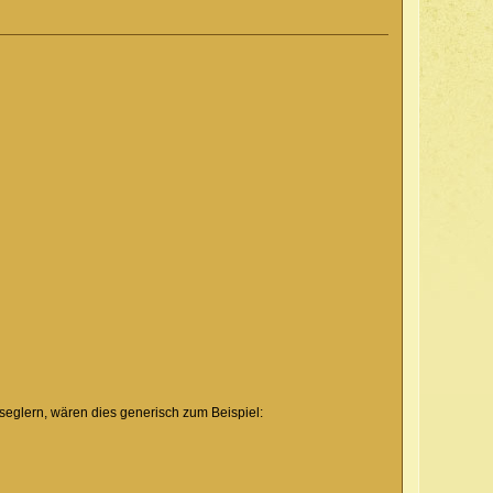
glern, wären dies generisch zum Beispiel: