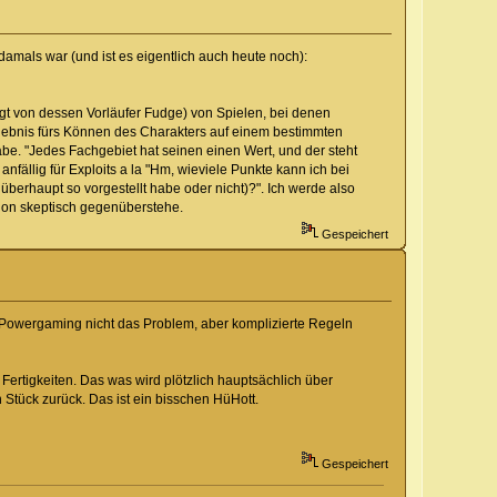
damals war (und ist es eigentlich auch heute noch):
gt von dessen Vorläufer Fudge) von Spielen, bei denen
gebnis fürs Können des Charakters auf einem bestimmten
be. "Jedes Fachgebiet hat seinen einen Wert, und der steht
fällig für Exploits a la "Hm, wieviele Punkte kann ich bei
überhaupt so vorgestellt habe oder nicht)?". Ich werde also
hon skeptisch gegenüberstehe.
Gespeichert
t Powergaming nicht das Problem, aber komplizierte Regeln
ertigkeiten. Das was wird plötzlich hauptsächlich über
 Stück zurück. Das ist ein bisschen HüHott.
Gespeichert