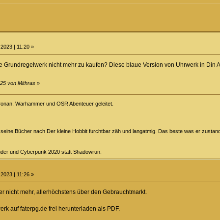
2023 | 11:20 »
re Grundregelwerk nicht mehr zu kaufen? Diese blaue Version von Uhrwerk in Din 
:25 von Mithras
»
Conan, Warhammer und OSR Abenteuer geleitet.
d seine Bücher nach Der kleine Hobbit furchtbar zäh und langatmig. Das beste was er zustande
finder und Cyberpunk 2020 statt Shadowrun.
2023 | 11:26 »
der nicht mehr, allerhöchstens über den Gebrauchtmarkt.
rk auf faterpg.de frei herunterladen als PDF.