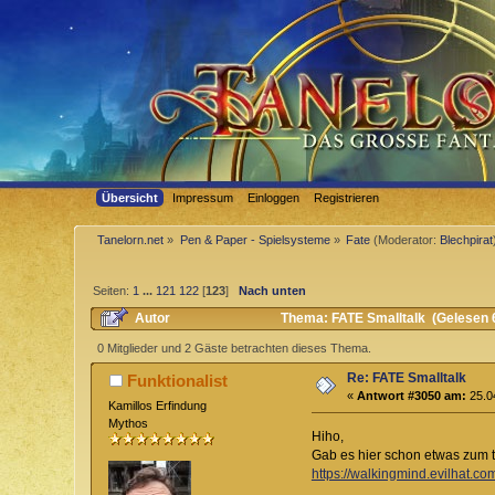
Übersicht
Impressum
Einloggen
Registrieren
Tanelorn.net
»
Pen & Paper - Spielsysteme
»
Fate
(Moderator:
Blechpirat
Seiten:
1
...
121
122
[
123
]
Nach unten
Autor
Thema: FATE Smalltalk (Gelesen 
0 Mitglieder und 2 Gäste betrachten dieses Thema.
Re: FATE Smalltalk
Funktionalist
«
Antwort #3050 am:
25.04
Kamillos Erfindung
Mythos
Hiho,
Gab es hier schon etwas zum 
https://walkingmind.evilhat.c