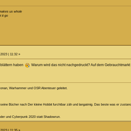
n makes us whole
 it go
2023 | 11:32 »
 blättern haben
Warum wird das nicht nachgedruckt? Auf dem Gebrauchtmarkt is
Conan, Warhammer und OSR Abenteuer geleitet.
d seine Bücher nach Der kleine Hobbit furchtbar zäh und langatmig. Das beste was er zustande
finder und Cyberpunk 2020 statt Shadowrun.
2023 | 11:35 »