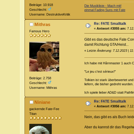
Beiträge: 10.918
Die Musikliste - Mach mit!
Geschlecht:
einmal Fading Suns mit Fate
Username: DestruktiveKritik
Re: FATE Smalltalk
Mithras
«
Antwort #3055 am:
7.12.
Famous Hero
Gibt es das deutsche Fate Co
damit Richtung GTA/Heist...
«
Letzte Änderung: 7.12.2023 | 11
Ich habe mit Hârnmaster 1 auch 
"Le jeu c'est sérieux!"
Beiträge: 2.758
Tolkien ist stark überbewertet un
Geschlecht:
liefern, die bisher gedreht wurden.
Username: Mithras
Ich spiele lieber AD&D statt Path
Re: FATE Smalltalk
Niniane
«
Antwort #3056 am:
7.12.
gackernde Fate-Fee
Titan
Nein, das gibt es als Buch lei
Aber du kannst dir das Regelwe