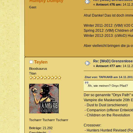
Humpty Dumpty
«
Antwort #76 am:
14.11.2
Gast
Aha! Danke! Das ist doch imme
Winter 2011-2012: (VtM) V20
Spring 2012: (VtM) Children of
Winter 2012-2013: (cWoD) Hu
Aber vielleicht bringen die ja
Re: [WoD] Grenzenloser
Teylen
«
Antwort #77 am:
14.11.2
Bloodsaurus
Titan
Zitat von: TAFKAKB am 14.11.2011
Äh, wie meinen? Onyx Pfad?
Der so genannte "Onyx Path" w
Vampire die Maskerade 20th E
- Dust to Dust (erschienen)
- Companion (offener Entwic
- Children on the Revolution
Tscharrr Tscharrr Tscharrr
Crossover:
Beiträge: 21.292
- Hunters Hunted Revised (Fok
Geschlecht: