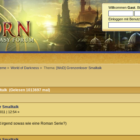
Willkommen
Gast
. B
Einloggen mit Benut
steme
»
World of Darkness
»
Thema:
[WoD] Grenzenloser Smalltalk
talk (Gelesen 1013697 mal)
 Smalltalk
011 | 12:54 »
ht irgend sowas wie eine Roman Serie?)
 Smalltalk