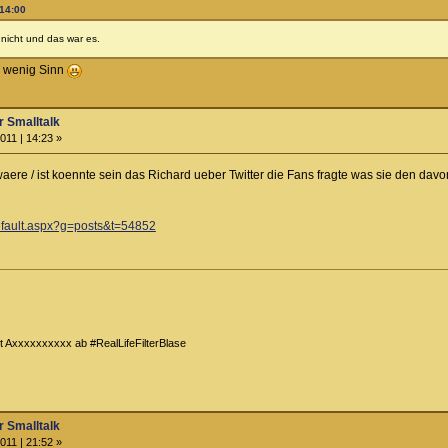
 14:00
 nicht und das war es.
h wenig Sinn
 Smalltalk
011 | 14:23 »
 waere / ist koennte sein das Richard ueber Twitter die Fans fragte was sie den d
default.aspx?g=posts&t=54852
t Axxxxxxxxxx ab #RealLifeFilterBlase
 Smalltalk
011 | 21:52 »