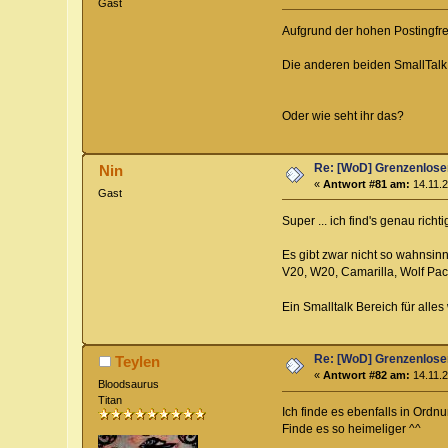
Gast
Aufgrund der hohen Postingfr
Die anderen beiden SmallTalk 
Oder wie seht ihr das?
Re: [WoD] Grenzenloser
Nin
«
Antwort #81 am:
14.11.2
Gast
Super ... ich find's genau richti
Es gibt zwar nicht so wahnsin
V20, W20, Camarilla, Wolf Pack
Ein Smalltalk Bereich für alle
Re: [WoD] Grenzenloser
Teylen
«
Antwort #82 am:
14.11.2
Bloodsaurus
Titan
Ich finde es ebenfalls in Ordn
Finde es so heimeliger ^^