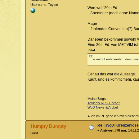
Username: Teylen
Werewolf 20th Ed.:
- Abenteuer (noch ohne Name, 
Mage
- fehlendes Convention(?) Buc
Daneben bekommen sowohl Wer
Eine 20th Ed. von MET:VtM ist
Zitat
Je mehr Leute kaufen, desto meh
Genau das war die Aussage.
Kauft, und es kommt mehr, kauf
Meine Blogs:
Teylen's RPG Corner
WoD News & Artikel
Auch im RL gebe ich mich nicht mi
Re: [WoD] Grenzenloser
Humpty Dumpty
«
Antwort #78 am:
14.11.2
Gast