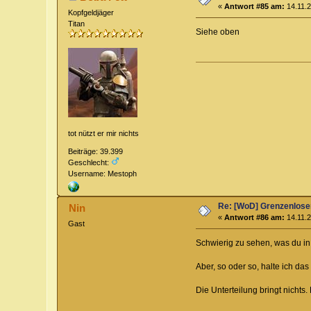
«
Antwort #85 am:
14.11.2
Kopfgeldjäger
Titan
Siehe oben
tot nützt er mir nichts
Beiträge: 39.399
Geschlecht:
Username: Mestoph
Re: [WoD] Grenzenloser
Nin
«
Antwort #86 am:
14.11.2
Gast
Schwierig zu sehen, was du in 
Aber, so oder so, halte ich da
Die Unterteilung bringt nichts