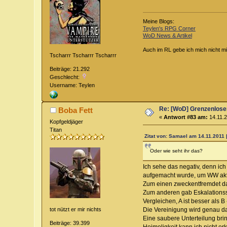
Meine Blogs:
Teylen's RPG Corner
WoD News & Artikel
Auch im RL gebe ich mich nicht mi
Tscharrr Tscharrr Tscharrr
Beiträge: 21.292
Geschlecht:
Username: Teylen
Re: [WoD] Grenzenloser
Boba Fett
«
Antwort #83 am:
14.11.2
Kopfgeldjäger
Titan
Zitat von: Samael am 14.11.2011 
Oder wie seht ihr das?
Ich sehe das negativ, denn ic
aufgemacht wurde, um WW aktue
Zum einen zweckentfremdet d
Zum anderen gab Eskalationsst
Vergleichen, A ist besser als 
Die Vereinigung wird genau d
tot nützt er mir nichts
Eine saubere Unterteilung brin
Beiträge: 39.399
Heimeligkeit kann ich nicht e