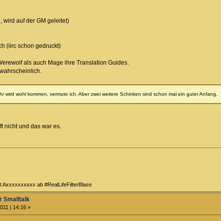
wird auf der GM geleitet)
h (iirc schon gedruckt)
ewolf als auch Mage ihre Translation Guides.
 wahrscheinlich.
r wird wohl kommen, vermute ich. Aber zwei weitere Schinken sind schon mal ein guter Anfang.
t nicht und das war es.
t Axxxxxxxxxx ab #RealLifeFilterBlase
 Smalltalk
011 | 14:16 »