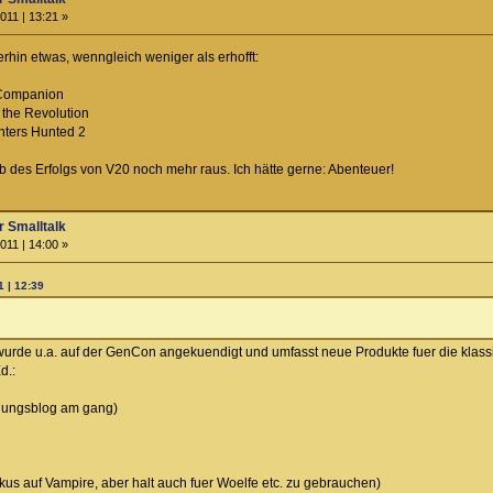
011 | 13:21 »
rhin etwas, wenngleich weniger als erhofft:
 Companion
 the Revolution
nters Hunted 2
 ob des Erfolgs von V20 noch mehr raus. Ich hätte gerne: Abenteuer!
 Smalltalk
011 | 14:00 »
 | 12:39
urde u.a. auf der GenCon angekuendigt und umfasst neue Produkte fuer die klass
d.:
klungsblog am gang)
us auf Vampire, aber halt auch fuer Woelfe etc. zu gebrauchen)