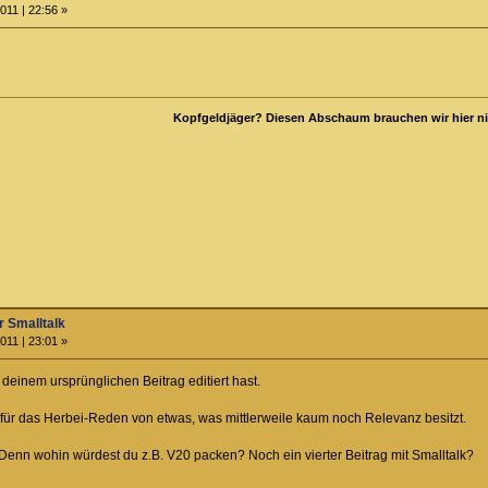
011 | 22:56 »
Kopfgeldjäger? Diesen Abschaum brauchen wir hier ni
 Smalltalk
011 | 23:01 »
deinem ursprünglichen Beitrag editiert hast.
s für das Herbei-Reden von etwas, was mittlerweile kaum noch Relevanz besitzt.
. Denn wohin würdest du z.B. V20 packen? Noch ein vierter Beitrag mit Smalltalk?