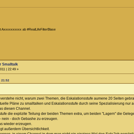
t Axxxxxxxxxx ab #RealLifeFilterBlase
 Smalltalk
011 | 22:49 »
| 21:52
h verstehe nicht, warum zwei Themen, die Eskalationsstufe aumene 20 Seiten gebr
lle Pläne zu smalltalken und Eskalationsstufe durch seine Spezialisierung nur auf
as diesen Channel.
ufe die explizite Teilung der beiden Themen extra, um beiden "Lagern" die Gelegen
B - nein - doch Gebashe zu erzeugen.
as wieder erzeugen.
gt außerdem Übersichtlichkeit.
rkennen, in einem Channel in dem man nicht ein einziges Mal den Satz "ich persö