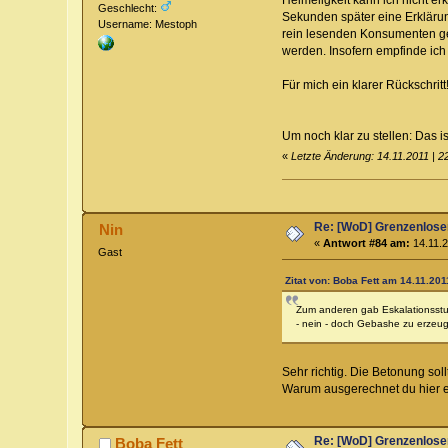
Geschlecht:
Sekunden später eine Erklärun
Username: Mestoph
rein lesenden Konsumenten gem
werden. Insofern empfinde ich "
Für mich ein klarer Rückschritt!
Um noch klar zu stellen: Das 
«
Letzte Änderung: 14.11.2011 | 2
Re: [WoD] Grenzenloser
Nin
«
Antwort #84 am:
14.11.2
Gast
Zitat von: Boba Fett am 14.11.201
Zum anderen gab Eskalationsstufe
- nein - doch Gebashe zu erzeu
Sehr richtig. Die Betonung soll
Warum ausgerechnet du hier ein
Re: [WoD] Grenzenloser
Boba Fett