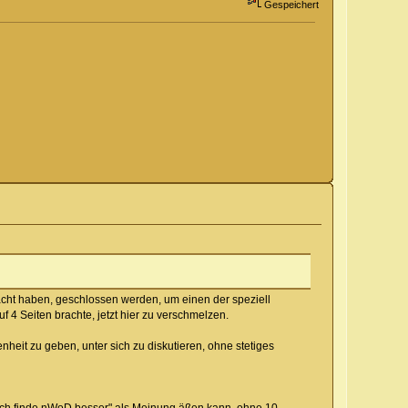
Gespeichert
acht haben, geschlossen werden, um einen der speziell
 4 Seiten brachte, jetzt hier zu verschmelzen.
heit zu geben, unter sich zu diskutieren, ohne stetiges
nlich finde nWoD besser" als Meinung äßen kann, ohne 10