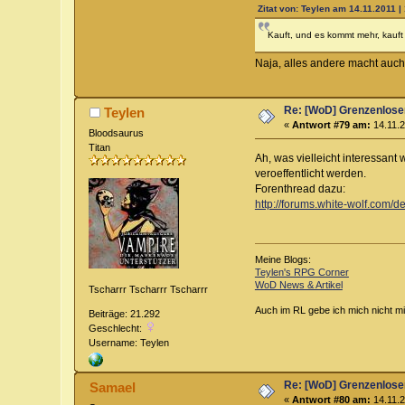
Zitat von: Teylen am 14.11.2011 |
Kauft, und es kommt mehr, kauft
Naja, alles andere macht auc
Re: [WoD] Grenzenloser
Teylen
«
Antwort #79 am:
14.11.2
Bloodsaurus
Titan
Ah, was vielleicht interessant
veroeffentlicht werden.
Forenthread dazu:
http://forums.white-wolf.com/
Meine Blogs:
Teylen's RPG Corner
WoD News & Artikel
Tscharrr Tscharrr Tscharrr
Auch im RL gebe ich mich nicht mi
Beiträge: 21.292
Geschlecht:
Username: Teylen
Re: [WoD] Grenzenloser
Samael
«
Antwort #80 am:
14.11.2