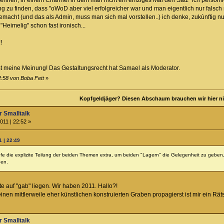
g zu finden, dass "oWoD aber viel erfolgreicher war und man eigentlich nur falsch
acht (und das als Admin, muss man sich mal vorstellen..) ich denke, zukùnftig nu
Heimelig" schon fast ironisch...
!
ist meine Meinung! Das Gestaltungsrecht hat Samael als Moderator.
2:58 von Boba Fett
»
Kopfgeldjäger? Diesen Abschaum brauchen wir hier ni
 Smalltalk
011 | 22:52 »
1 | 22:49
 die explizite Teilung der beiden Themen extra, um beiden "Lagern" die Gelegenheit zu geben, un
gen.
te auf "gab" liegen. Wir haben 2011. Hallo?!
en mittlerweile eher künstlichen konstruierten Graben propagierst ist mir ein Rät
 Smalltalk