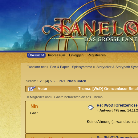
Übersicht
Impressum
Einloggen
Registrieren
Tanelorn.net
»
Pen & Paper - Spielsysteme
»
Storyteller & Storypath Sy
Seiten:
1
2
3
[
4
]
5
6
...
269
Nach unten
Autor
Thema: [WoD] Grenzenloser Small
0 Mitglieder und 6 Gäste betrachten dieses Thema.
Re: [WoD] Grenzenloser
Nin
«
Antwort #75 am:
14.11.2
Gast
Keine Ahnung (... war das nic
Re: [WoD] Grenzenloser