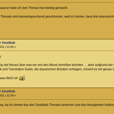
equenz habe ich den Thread mal klebrig gemacht.
Threads sind dementsprechend geschlossen, weil ich denke, dass drei ebensolche
 Smalltalk
011 | 21:56 »
g.
nig viel Neues über was wir uns den Mund zerreißen könnten .... aber aufgrund de
 und Translation Guids, die dazwischen Brücken schlagen, scheint es mir genau der
s was WoD ist!
 Smalltalk
011 | 22:39 »
ung, da ich denke das drei Smalltalk-Threads verwirren und das Neuigkeiten Aufkomm