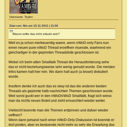
Username: Teylen
Zitat von: Nin am 15.11.2011 | 11:06
Warum sollte das nicht erlaubt sein?
Weil es ja schon merkwuerdig waere, wenn nWoD-only Fans nun
einen neuen pure-nWoD Thread eroeffnen muesste, waehrend ein
gleichartiger in der gepinnten Threadsliste geschlossen ist.
Wobei ich beim alten Smalltalk Thread die Herausforderung sehe
das er nicht beziehungsweise sehr wenig genutzt wurde. Die meisten
Infos kamen halt hier rein. Wo dann halt auch (a bissel) diskutiert
wurde.
Insofern denke ich auch das es okay ist das die anderen beiden
Threads als gepinnte halb-nachrichten Themen geschlossen wurde.
Weil sonst guckt wer in den nWoD/cWoD Smalltalk, fragt sich wieso
man da nichts neues findet und zieht ernuechtert wieder weiter.
Vielleicht koennte man die Themen entpinnen und dafuer wieder
oeffnen?
Wenn dann jemand nach einer nWoD-Only Diskussion ist koennte er
dort posten, aber es bestuende nicht mehr so sehr die Erwartung das