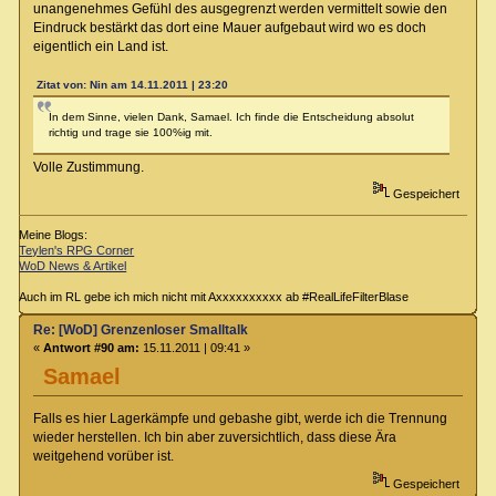
unangenehmes Gefühl des ausgegrenzt werden vermittelt sowie den
Eindruck bestärkt das dort eine Mauer aufgebaut wird wo es doch
eigentlich ein Land ist.
Zitat von: Nin am 14.11.2011 | 23:20
In dem Sinne, vielen Dank, Samael. Ich finde die Entscheidung absolut
richtig und trage sie 100%ig mit.
Volle Zustimmung.
Gespeichert
Meine Blogs:
Teylen's RPG Corner
WoD News & Artikel
Auch im RL gebe ich mich nicht mit Axxxxxxxxxx ab #RealLifeFilterBlase
Re: [WoD] Grenzenloser Smalltalk
«
Antwort #90 am:
15.11.2011 | 09:41 »
Samael
Falls es hier Lagerkämpfe und gebashe gibt, werde ich die Trennung
wieder herstellen. Ich bin aber zuversichtlich, dass diese Ära
weitgehend vorüber ist.
Gespeichert