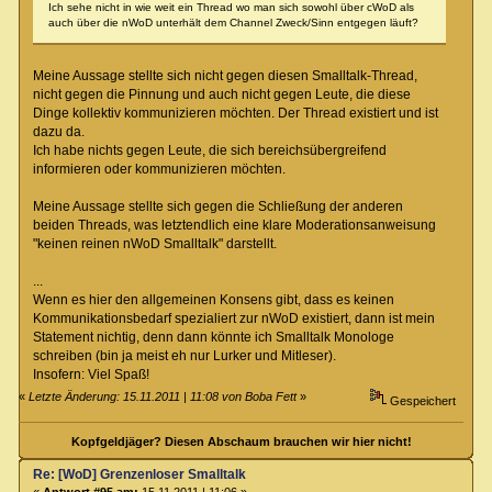
Ich sehe nicht in wie weit ein Thread wo man sich sowohl über cWoD als
auch über die nWoD unterhält dem Channel Zweck/Sinn entgegen läuft?
Meine Aussage stellte sich nicht gegen diesen Smalltalk-Thread,
nicht gegen die Pinnung und auch nicht gegen Leute, die diese
Dinge kollektiv kommunizieren möchten. Der Thread existiert und ist
dazu da.
Ich habe nichts gegen Leute, die sich bereichsübergreifend
informieren oder kommunizieren möchten.
Meine Aussage stellte sich gegen die Schließung der anderen
beiden Threads, was letztendlich eine klare Moderationsanweisung
"keinen reinen nWoD Smalltalk" darstellt.
...
Wenn es hier den allgemeinen Konsens gibt, dass es keinen
Kommunikationsbedarf spezialiert zur nWoD existiert, dann ist mein
Statement nichtig, denn dann könnte ich Smalltalk Monologe
schreiben (bin ja meist eh nur Lurker und Mitleser).
Insofern: Viel Spaß!
«
Letzte Änderung: 15.11.2011 | 11:08 von Boba Fett
»
Gespeichert
Kopfgeldjäger? Diesen Abschaum brauchen wir hier nicht!
Re: [WoD] Grenzenloser Smalltalk