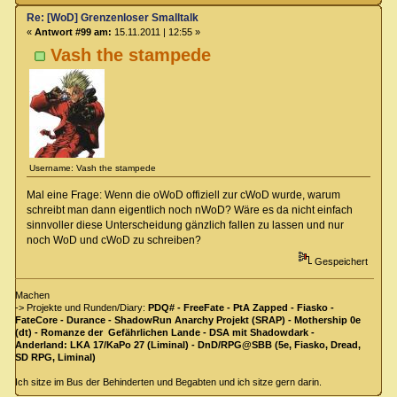
Re: [WoD] Grenzenloser Smalltalk
«
Antwort #99 am:
15.11.2011 | 12:55 »
Vash the stampede
Username: Vash the stampede
Mal eine Frage: Wenn die oWoD offiziell zur cWoD wurde, warum
schreibt man dann eigentlich noch nWoD? Wäre es da nicht einfach
sinnvoller diese Unterscheidung gänzlich fallen zu lassen und nur
noch WoD und cWoD zu schreiben?
Gespeichert
Machen
-> Projekte und Runden/Diary:
PDQ# - FreeFate - PtA Zapped - Fiasko -
FateCore - Durance - ShadowRun Anarchy Projekt (SRAP) - Mothership 0e
(dt) - Romanze der Gefährlichen Lande - DSA mit Shadowdark -
Anderland: LKA 17/KaPo 27 (Liminal) - DnD/RPG@SBB (5e, Fiasko, Dread,
SD RPG, Liminal)
Ich sitze im Bus der Behinderten und Begabten und ich sitze gern darin.