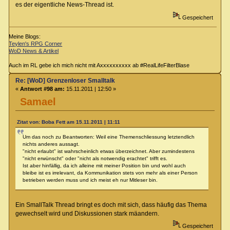
es der eigentliche News-Thread ist.
Gespeichert
Meine Blogs:
Teylen's RPG Corner
WoD News & Artikel
Auch im RL gebe ich mich nicht mit Axxxxxxxxxx ab #RealLifeFilterBlase
Re: [WoD] Grenzenloser Smalltalk
«
Antwort #98 am:
15.11.2011 | 12:50 »
Samael
Zitat von: Boba Fett am 15.11.2011 | 11:11
Um das noch zu Beantworten: Weil eine Themenschliessung letztendlich
nichts anderes aussagt.
"nicht erlaubt" ist wahrscheinlich etwas überzeichnet. Aber zumindestens
"nicht erwünscht" oder "nicht als notwendig erachtet" trifft es.
Ist aber hinfällig, da ich alleine mit meiner Position bin und wohl auch
bleibe ist es irrelevant, da Kommunikation stets von mehr als einer Person
betrieben werden muss und ich meist eh nur Mitleser bin.
Ein SmallTalk Thread bringt es doch mit sich, dass häufig das Thema
gewechselt wird und Diskussionen stark mäandern.
Gespeichert