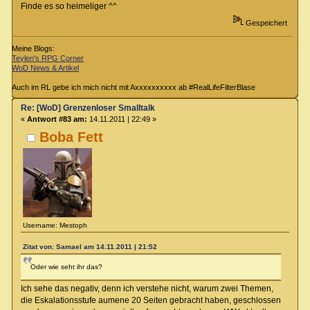
Finde es so heimeliger ^^
Gespeichert
Meine Blogs:
Teylen's RPG Corner
WoD News & Artikel
Auch im RL gebe ich mich nicht mit Axxxxxxxxxx ab #RealLifeFilterBlase
Re: [WoD] Grenzenloser Smalltalk
«
Antwort #83 am:
14.11.2011 | 22:49 »
Boba Fett
Username: Mestoph
Zitat von: Samael am 14.11.2011 | 21:52
Oder wie seht ihr das?
Ich sehe das negativ, denn ich verstehe nicht, warum zwei Themen,
die Eskalationsstufe aumene 20 Seiten gebracht haben, geschlossen