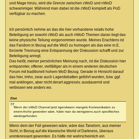
und Mage hinzu, wird die Grenze zwischen cWoD und nWoD
schwammiger. Während man dabei ist die cWoD komplett als PoD
verfügbar zu machen.
Ich persönlich nehme an das die hier vorhandene relativ hohe
Beteiligung an sowohl cWoD als auch nWoD Themen daran liegt das
keine physische Teilung vorgenommen wurde. Meines Erachtens ist
das Fandom in Bezug auf die WoD zu homogen als das eine m.E.
forcierte Trennung eine Entspannung der Diskussion schafft und zur
Beteiligung anregt.
Das heißt, meiner persönlichen Meinung nach, ist die Diskussion hier
entspannter, offener, vielfältiger als in einem anderen deutschen
Forum mit traditionell hohem WoD Bezug. Gerade in Hinsicht darauf
das hier, imho, zwar auch Lagerdebatten geführt wurden, bzw. ggf.
mal anklingen, aber nicht derart aggressiv, ausdauernd und
verbissen wie anders wo.
Zitat
Wenn der oWoD Channel jetzt irgendwann mangels Kommunikation zu
einem Archiv geworden wäre, hätte man da wenigstens auch spezifisches
wiedergefunden.
Wenn dem der Fall gewesen wäre, wäre das Tanelorn, aus meiner
Sicht, in Bezug auf die klassische World of Darkness, überaus
uninteressant geworden. Es hätte mir wahrscheinlich ein