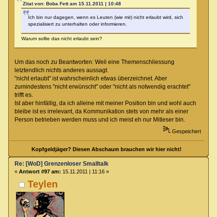
Zitat von: Boba Fett am 15.11.2011 | 10:48
Ich bin nur dagegen, wenn es Leuten (wie mir) nicht erlaubt wird, sich
spezialisiert zu unterhalten oder informieren.
Warum sollte das nicht erlaubt sein?
Um das noch zu Beantworten: Weil eine Themenschliessung
letztendlich nichts anderes aussagt.
"nicht erlaubt" ist wahrscheinlich etwas überzeichnet. Aber
zumindestens "nicht erwünscht" oder "nicht als notwendig erachtet"
trifft es.
Ist aber hinfällig, da ich alleine mit meiner Position bin und wohl auch
bleibe ist es irrelevant, da Kommunikation stets von mehr als einer
Person betrieben werden muss und ich meist eh nur Mitleser bin.
Gespeichert
Kopfgeldjäger? Diesen Abschaum brauchen wir hier nicht!
Re: [WoD] Grenzenloser Smalltalk
«
Antwort #97 am:
15.11.2011 | 11:16 »
Teylen