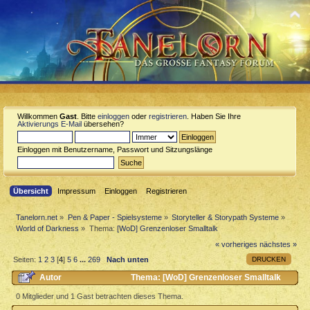
Willkommen
Gast
. Bitte
einloggen
oder
registrieren
. Haben Sie Ihre
Aktivierungs E-Mail
übersehen?
Einloggen mit Benutzername, Passwort und Sitzungslänge
Übersicht
Impressum
Einloggen
Registrieren
Tanelorn.net
»
Pen & Paper - Spielsysteme
»
Storyteller & Storypath Systeme
»
World of Darkness
»
Thema:
[WoD] Grenzenloser Smalltalk
« vorheriges
nächstes »
DRUCKEN
Seiten:
1
2
3
[
4
]
5
6
...
269
Nach unten
Autor
Thema: [WoD] Grenzenloser Smalltalk
(Gelesen 1014763 mal)
0 Mitglieder und 1 Gast betrachten dieses Thema.