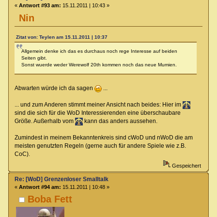
«
Antwort #93 am:
15.11.2011 | 10:43 »
Nin
Zitat von: Teylen am 15.11.2011 | 10:37
Allgemein denke ich das es durchaus noch rege Interesse auf beiden
Seiten gibt.
Sonst wuerde weder Werewolf 20th kommen noch das neue Mumien.
Abwarten würde ich da sagen
...
... und zum Anderen stimmt meiner Ansicht nach beides: Hier im
sind die sich für die WoD Interessierenden eine überschaubare
Größe. Außerhalb vom
kann das anders aussehen.
Zumindest in meinem Bekanntenkreis sind cWoD und nWoD die am
meisten genutzten Regeln (gerne auch für andere Spiele wie z.B.
CoC).
Gespeichert
Re: [WoD] Grenzenloser Smalltalk
«
Antwort #94 am:
15.11.2011 | 10:48 »
Boba Fett