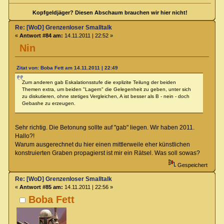
Kopfgeldjäger? Diesen Abschaum brauchen wir hier nicht!
Re: [WoD] Grenzenloser Smalltalk
«
Antwort #84 am:
14.11.2011 | 22:52 »
Nin
Zitat von: Boba Fett am 14.11.2011 | 22:49
Zum anderen gab Eskalationsstufe die explizite Teilung der beiden
Themen extra, um beiden "Lagern" die Gelegenheit zu geben, unter sich
zu diskutieren, ohne stetiges Vergleichen, A ist besser als B - nein - doch
Gebashe zu erzeugen.
Sehr richtig. Die Betonung sollte auf "gab" liegen. Wir haben 2011.
Hallo?!
Warum ausgerechnet du hier einen mittlerweile eher künstlichen
konstruierten Graben propagierst ist mir ein Rätsel. Was soll sowas?
Gespeichert
Re: [WoD] Grenzenloser Smalltalk
«
Antwort #85 am:
14.11.2011 | 22:56 »
Boba Fett