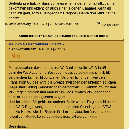
Bedeutung erhält, ja, dann sollte es einen eigenen Smalltalkcgannel
bekommen und eigentlich auch einen eigenen Channel, wenn es
nach mir geht, so wie Dungeons & Dragons ja auch drei SubChannel
besitzt.
«
Letzte Änderung: 15.11.2011 | 10:47 von Boba Fett
»
Gespeichert
Kopfgeldjäger? Diesen Abschaum brauchen wir hier nicht!
Re: [WoD] Grenzenloser Smalltalk
«
Antwort #88 am:
14.11.2011 | 23:20 »
Nin
Mal abgesehen davon, dass es oWoD mittlerweile cWoD heißt, gibt
es in der WoD aber eine Bestreben, dass du so gar nicht mit D&D
vergleichen kannst. Mit offiziellen Veröffentlichungen, wie den
Translation Guides, wird die Grenze zwischen den unterschiedlichen
Regel und Setting Kombinationen demontiert. Du kannst VtM mit den
VtR Regeln spielen und anders rum. V20 ist auch VtM, aber eben
nicht mit den ursprünglichen Regeln.
Und im selben Stil geht's an anderer Stelle weiter. Es gibt nicht mehr
ein nWoD Regelwerk, sondern nur noch eine Grundlage im GRW
und zig Hacks, wie die Regeln für den individuellen Anspruch der
jeweiligen Runde komplett anders gestrickt werden kann.
Sei's drum...