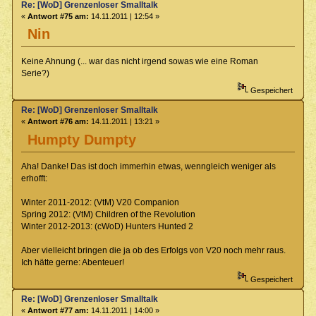
Re: [WoD] Grenzenloser Smalltalk
«
Antwort #75 am:
14.11.2011 | 12:54 »
Nin
Keine Ahnung (... war das nicht irgend sowas wie eine Roman
Serie?)
Gespeichert
Re: [WoD] Grenzenloser Smalltalk
«
Antwort #76 am:
14.11.2011 | 13:21 »
Humpty Dumpty
Aha! Danke! Das ist doch immerhin etwas, wenngleich weniger als
erhofft:
Winter 2011-2012: (VtM) V20 Companion
Spring 2012: (VtM) Children of the Revolution
Winter 2012-2013: (cWoD) Hunters Hunted 2
Aber vielleicht bringen die ja ob des Erfolgs von V20 noch mehr raus.
Ich hätte gerne: Abenteuer!
Gespeichert
Re: [WoD] Grenzenloser Smalltalk
«
Antwort #77 am:
14.11.2011 | 14:00 »