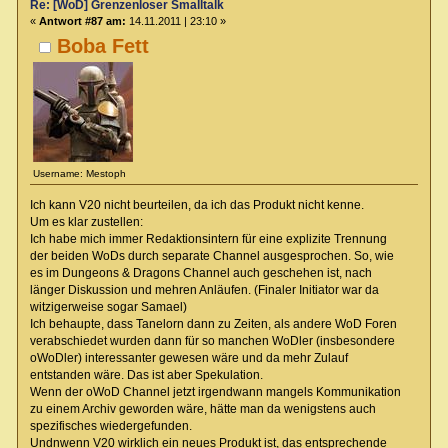
Re: [WoD] Grenzenloser Smalltalk
«
Antwort #87 am:
14.11.2011 | 23:10 »
Boba Fett
Username: Mestoph
Ich kann V20 nicht beurteilen, da ich das Produkt nicht kenne.
Um es klar zustellen:
Ich habe mich immer Redaktionsintern für eine explizite Trennung
der beiden WoDs durch separate Channel ausgesprochen. So, wie
es im Dungeons & Dragons Channel auch geschehen ist, nach
länger Diskussion und mehren Anläufen. (Finaler Initiator war da
witzigerweise sogar Samael)
Ich behaupte, dass Tanelorn dann zu Zeiten, als andere WoD Foren
verabschiedet wurden dann für so manchen WoDler (insbesondere
oWoDler) interessanter gewesen wäre und da mehr Zulauf
entstanden wäre. Das ist aber Spekulation.
Wenn der oWoD Channel jetzt irgendwann mangels Kommunikation
zu einem Archiv geworden wäre, hätte man da wenigstens auch
spezifisches wiedergefunden.
Undnwenn V20 wirklich ein neues Produkt ist, das entsprechende