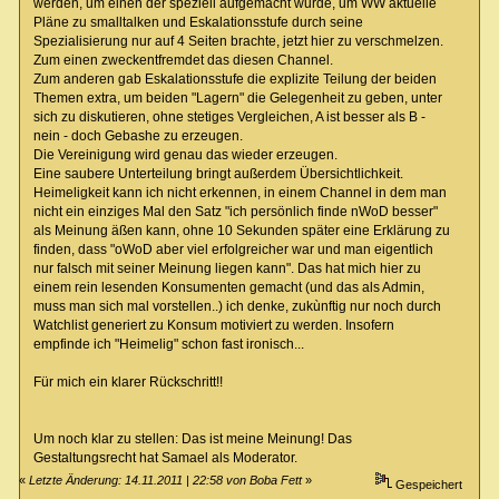
werden, um einen der speziell aufgemacht wurde, um WW aktuelle
Pläne zu smalltalken und Eskalationsstufe durch seine
Spezialisierung nur auf 4 Seiten brachte, jetzt hier zu verschmelzen.
Zum einen zweckentfremdet das diesen Channel.
Zum anderen gab Eskalationsstufe die explizite Teilung der beiden
Themen extra, um beiden "Lagern" die Gelegenheit zu geben, unter
sich zu diskutieren, ohne stetiges Vergleichen, A ist besser als B -
nein - doch Gebashe zu erzeugen.
Die Vereinigung wird genau das wieder erzeugen.
Eine saubere Unterteilung bringt außerdem Übersichtlichkeit.
Heimeligkeit kann ich nicht erkennen, in einem Channel in dem man
nicht ein einziges Mal den Satz "ich persönlich finde nWoD besser"
als Meinung äßen kann, ohne 10 Sekunden später eine Erklärung zu
finden, dass "oWoD aber viel erfolgreicher war und man eigentlich
nur falsch mit seiner Meinung liegen kann". Das hat mich hier zu
einem rein lesenden Konsumenten gemacht (und das als Admin,
muss man sich mal vorstellen..) ich denke, zukùnftig nur noch durch
Watchlist generiert zu Konsum motiviert zu werden. Insofern
empfinde ich "Heimelig" schon fast ironisch...
Für mich ein klarer Rückschritt!!
Um noch klar zu stellen: Das ist meine Meinung! Das
Gestaltungsrecht hat Samael als Moderator.
«
Letzte Änderung: 14.11.2011 | 22:58 von Boba Fett
»
Gespeichert