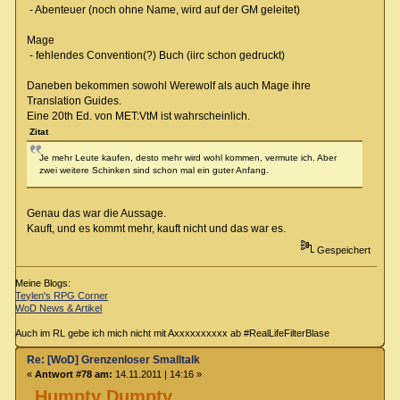
- Abenteuer (noch ohne Name, wird auf der GM geleitet)
Mage
- fehlendes Convention(?) Buch (iirc schon gedruckt)
Daneben bekommen sowohl Werewolf als auch Mage ihre
Translation Guides.
Eine 20th Ed. von MET:VtM ist wahrscheinlich.
Zitat
Je mehr Leute kaufen, desto mehr wird wohl kommen, vermute ich. Aber
zwei weitere Schinken sind schon mal ein guter Anfang.
Genau das war die Aussage.
Kauft, und es kommt mehr, kauft nicht und das war es.
Gespeichert
Meine Blogs:
Teylen's RPG Corner
WoD News & Artikel
Auch im RL gebe ich mich nicht mit Axxxxxxxxxx ab #RealLifeFilterBlase
Re: [WoD] Grenzenloser Smalltalk
«
Antwort #78 am:
14.11.2011 | 14:16 »
Humpty Dumpty