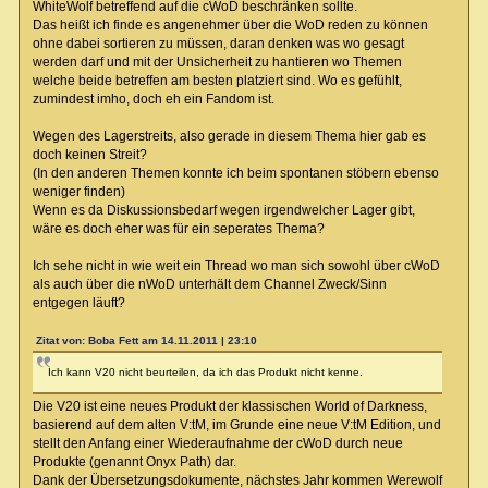
WhiteWolf betreffend auf die cWoD beschränken sollte.
Das heißt ich finde es angenehmer über die WoD reden zu können
ohne dabei sortieren zu müssen, daran denken was wo gesagt
werden darf und mit der Unsicherheit zu hantieren wo Themen
welche beide betreffen am besten platziert sind. Wo es gefühlt,
zumindest imho, doch eh ein Fandom ist.
Wegen des Lagerstreits, also gerade in diesem Thema hier gab es
doch keinen Streit?
(In den anderen Themen konnte ich beim spontanen stöbern ebenso
weniger finden)
Wenn es da Diskussionsbedarf wegen irgendwelcher Lager gibt,
wäre es doch eher was für ein seperates Thema?
Ich sehe nicht in wie weit ein Thread wo man sich sowohl über cWoD
als auch über die nWoD unterhält dem Channel Zweck/Sinn
entgegen läuft?
Zitat von: Boba Fett am 14.11.2011 | 23:10
Ich kann V20 nicht beurteilen, da ich das Produkt nicht kenne.
Die V20 ist eine neues Produkt der klassischen World of Darkness,
basierend auf dem alten V:tM, im Grunde eine neue V:tM Edition, und
stellt den Anfang einer Wiederaufnahme der cWoD durch neue
Produkte (genannt Onyx Path) dar.
Dank der Übersetzungsdokumente, nächstes Jahr kommen Werewolf