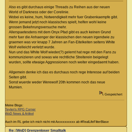
Also es gibt durchaus einige Threads zu Reihen aus der neuen
World of Darkness oder der Corelinie.
Wobei es keine, hum, Notwendigkeit mehr fuer Grabenkaempfe gibt.
Wenn jemand jetzt noch klassisches spielt, helfen wohl keine
grossen Bekehrungsversuche mehr.
Allerspaetesdens mit dem Onyx Pfad gibt es auch keinen Grund
mehr fuer die Anhaenger der klassischen den neuen irgendwie zu
graemen was vor knapp 7 Jahren an Fan-Eitelkeiten seitens White
Wolf vielleicht verletzt wurde.
Nun und das White Wolf wieder(?) gelernt hat rege mit den Fans zu
kommunizieren und sowas wie rechtliche Streiterein beigelegt
wurden, sollte etwaige Aggressionen noch weiter eingedaemt haben.
Allgemein denke ich das es durchaus noch rege Interesse auf beiden
Seiten gibt.
Sonst wuerde weder Werewolf 20th kommen noch das neue
Mumien.
Gespeichert
Meine Blogs:
Teylen's RPG Corner
WoD News & Artikel
Auch im RL gebe ich mich nicht mit Axxxxxxxxxx ab #RealLifeFilterBlase
Re: [WoD] Grenzenloser Smalltalk