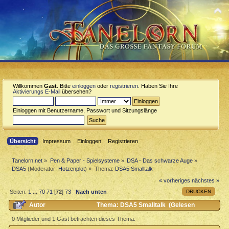
Willkommen
Gast
. Bitte
einloggen
oder
registrieren
. Haben Sie Ihre
Aktivierungs E-Mail
übersehen?
Einloggen mit Benutzername, Passwort und Sitzungslänge
Übersicht
Impressum
Einloggen
Registrieren
Tanelorn.net
»
Pen & Paper - Spielsysteme
»
DSA - Das schwarze Auge
»
DSA5
(Moderator:
Hotzenplot
) »
Thema:
DSA5 Smalltalk
« vorheriges
nächstes »
DRUCKEN
Seiten:
1
...
70
71
[
72
]
73
Nach unten
Autor
Thema: DSA5 Smalltalk (Gelesen
337629 mal)
0 Mitglieder und 1 Gast betrachten dieses Thema.