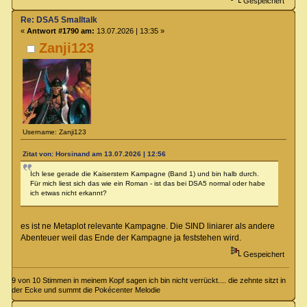
Gespeichert
Re: DSA5 Smalltalk
«
Antwort #1790 am:
13.07.2026 | 13:35 »
Zanji123
Username: Zanji123
Zitat von: Horsinand am 13.07.2026 | 12:56
Ich lese gerade die Kaiserstern Kampagne (Band 1) und bin halb durch.
Für mich liest sich das wie ein Roman - ist das bei DSA5 normal oder habe
ich etwas nicht erkannt?
es ist ne Metaplot relevante Kampagne. Die SIND liniarer als andere
Abenteuer weil das Ende der Kampagne ja feststehen wird.
Gespeichert
9 von 10 Stimmen in meinem Kopf sagen ich bin nicht verrückt.... die zehnte sitzt in
der Ecke und summt die Pokécenter Melodie