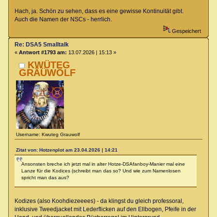
Hach, ja. Schön zu sehen, dass es eine gewisse Kontinuität gibt.
Auch die Namen der NSCs - herrlich.
Gespeichert
Re: DSA5 Smalltalk
«
Antwort #1793 am:
13.07.2026 | 15:13 »
KWÜTEG
GRÄÜWÖLF
Username: Kwuteg Grauwolf
Zitat von: Hotzenplot am 23.04.2026 | 14:21
Ansonsten breche ich jetzt mal in alter Hotze-DSAfanboy-Manier mal eine
Lanze für die Kodices (schreibt man das so? Und wie zum Namenlosen
spricht man das aus?
Kodizes (also Koohdiezeeees) - da klingst du gleich professoral,
inklusive Tweedjacket mit Lederflicken auf den Ellbogen, Pfeife in der