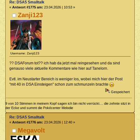
Re: DSA5 Smalltalk
«
Antwort #1775 am:
23.04.2026 | 10:53 »
Zanji123
Username: Zanji123
?? DSAForum tot?? ich hab da jetzt mal reingesehen und da sind
genauso viele aktuelle Kommentare wie hier auf Tanelorn.
Evtl. im Neustarter Bereich is weniger los, wobei mich hier der Post
"mit 40 in DSA Einsteigen" schon zum schmunzeln brachte
Gespeichert
9 von 10 Stimmen in meinem Kopf sagen ich bin nicht verrückt.... die zehnte sitzt in
der Ecke und summt die Pokécenter Melodie
Re: DSA5 Smalltalk
«
Antwort #1776 am:
23.04.2026 | 12:40 »
Megavolt