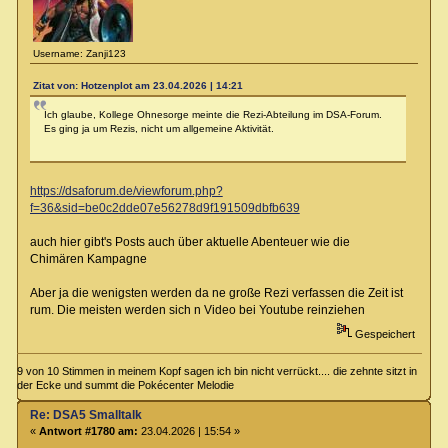
Username: Zanji123
Zitat von: Hotzenplot am 23.04.2026 | 14:21
Ich glaube, Kollege Ohnesorge meinte die Rezi-Abteilung im DSA-Forum.
Es ging ja um Rezis, nicht um allgemeine Aktivität.
https://dsaforum.de/viewforum.php?
f=36&sid=be0c2dde07e56278d9f191509dbfb639
auch hier gibt's Posts auch über aktuelle Abenteuer wie die
Chimären Kampagne
Aber ja die wenigsten werden da ne große Rezi verfassen die Zeit ist
rum. Die meisten werden sich n Video bei Youtube reinziehen
Gespeichert
9 von 10 Stimmen in meinem Kopf sagen ich bin nicht verrückt.... die zehnte sitzt in
der Ecke und summt die Pokécenter Melodie
Re: DSA5 Smalltalk
«
Antwort #1780 am:
23.04.2026 | 15:54 »