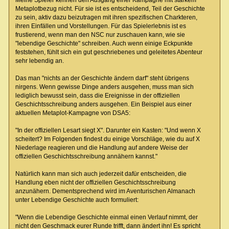
Meine Spieler kennen den Ausgang einer Kampagne mit starkem
Metaplotbezug nicht. Für sie ist es entscheidend, Teil der Geschichte
zu sein, aktiv dazu beizutragen mit ihren spezifischen Charkteren,
ihren Einfällen und Vorstellungen. Für das Spielerlebnis ist es
frustierend, wenn man den NSC nur zuschauen kann, wie sie
"lebendige Geschichte" schreiben. Auch wenn einige Eckpunkte
feststehen, fühlt sich ein gut geschriebenes und geleitetes Abenteur
sehr lebendig an.
Das man "nichts an der Geschichte ändern darf" steht übrigens
nirgens. Wenn gewisse Dinge anders ausgehen, muss man sich
lediglich bewusst sein, dass die Ereignisse in der offiziellen
Geschichtsschreibung anders ausgehen. Ein Beispiel aus einer
aktuellen Metaplot-Kampagne von DSA5:
"In der offiziellen Lesart siegt X". Darunter ein Kasten: "Und wenn X
scheitert? Im Folgenden findest du einige Vorschläge, wie du auf X
Niederlage reagieren und die Handlung auf andere Weise der
offiziellen Geschichtsschreibung annähern kannst."
Natürlich kann man sich auch jederzeit dafür entscheiden, die
Handlung eben nicht der offiziellen Geschichtsschreibung
anzunähern. Dementsprechend wird im Aventurischen Almanach
unter Lebendige Geschichte auch formuliert:
"Wenn die Lebendige Geschichte einmal einen Verlauf nimmt, der
nicht den Geschmack eurer Runde trifft, dann ändert ihn! Es spricht