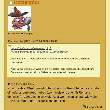
Hotzenplot
Username: Hotzenplotz
Zitat von: Zanji123 am 23.04.2026 | 15:43
https://dsaforum.de/viewforum.php?
f=36&sid=be0c2dde07e56278d9f191509dbfb639
auch hier gibt's Posts auch über aktuelle Abenteuer wie die Chimären
Kampagne
Aber ja die wenigsten werden da ne große Rezi verfassen die Zeit ist rum.
Die meisten werden sich n Video bei Youtube reinziehen
Jap, das ist die Krux.
Ich nutze das DSA-Forum durchaus noch für Rezis, habe da auch die
ein oder andere geschrieben (wohl meistens eher für Romane,
denke ich) - aber auch nicht viele. Aber wenn man schaut, wie viele
Rezis es "früher" gab, ist der Trend deutlich.
Gespeichert