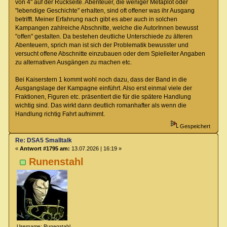
von 4" auf der Rückseite. Abenteuer, die weniger Metaplot oder
"lebendige Geschichte" erhalten, sind oft offener was ihr Ausgang
betrifft. Meiner Erfahrung nach gibt es aber auch in solchen
Kampangen zahlreiche Abschnitte, welche die AutorInnen bewusst
"offen" gestalten. Da bestehen deutliche Unterschiede zu älteren
Abenteuern, sprich man ist sich der Problematik bewusster und
versucht offene Abschnitte einzubauen oder dem Spielleiter Angaben
zu alternativen Ausgängen zu machen etc.
Bei Kaiserstern 1 kommt wohl noch dazu, dass der Band in die
Ausgangslage der Kampagne einführt. Also erst einmal viele der
Fraktionen, Figuren etc. präsentiert die für die spätere Handlung
wichtig sind. Das wirkt dann deutlich romanhafter als wenn die
Handlung richtig Fahrt aufnimmt.
Gespeichert
Re: DSA5 Smalltalk
«
Antwort #1795 am:
13.07.2026 | 16:19 »
Runenstahl
Username: Runenstahl