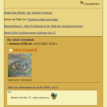
Gespeichert
Radio freie Würfel - der Tanelorn-Podcast
Immer ein Platz frei:
Tanelorn online open table
Monsterklasse! - Mein Erzählspiel in der Welt des Schwarzen Auges
Meine DSA-Großkampagne Südmeer bis G7
Re: DSA5 Smalltalk
«
Antwort #1792 am:
13.07.2026 | 15:06 »
Horsinand
Username: Horsinand
Zitat von: Hotzenplot am 13.07.2026 | 14:21
Streich mal das "5", dann passt es.