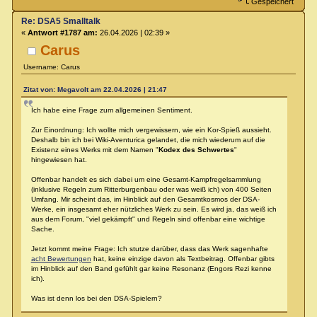
Gespeichert
Re: DSA5 Smalltalk
«
Antwort #1787 am:
26.04.2026 | 02:39 »
Carus
Username: Carus
Zitat von: Megavolt am 22.04.2026 | 21:47
Ich habe eine Frage zum allgemeinen Sentiment.
Zur Einordnung: Ich wollte mich vergewissern, wie ein Kor-Spieß aussieht.
Deshalb bin ich bei Wiki-Aventurica gelandet, die mich wiederum auf die
Existenz eines Werks mit dem Namen "
Kodex des Schwertes
"
hingewiesen hat.
Offenbar handelt es sich dabei um eine Gesamt-Kampfregelsammlung
(inklusive Regeln zum Ritterburgenbau oder was weiß ich) von 400 Seiten
Umfang. Mir scheint das, im Hinblick auf den Gesamtkosmos der DSA-
Werke, ein insgesamt eher nützliches Werk zu sein. Es wird ja, das weiß ich
aus dem Forum, "viel gekämpft" und Regeln sind offenbar eine wichtige
Sache.
Jetzt kommt meine Frage: Ich stutze darüber, dass das Werk sagenhafte
acht Bewertungen
hat, keine einzige davon als Textbeitrag. Offenbar gibts
im Hinblick auf den Band gefühlt gar keine Resonanz (Engors Rezi kenne
ich).
Was ist denn los bei den DSA-Spielern?