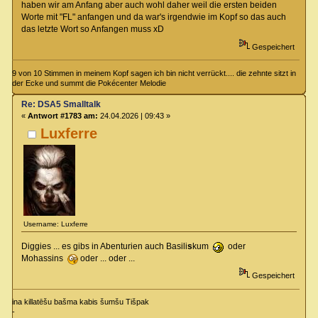
haben wir am Anfang aber auch wohl daher weil die ersten beiden
Worte mit "FL" anfangen und da war's irgendwie im Kopf so das auch
das letzte Wort so Anfangen muss xD
Gespeichert
9 von 10 Stimmen in meinem Kopf sagen ich bin nicht verrückt.... die zehnte sitzt in
der Ecke und summt die Pokécenter Melodie
Re: DSA5 Smalltalk
«
Antwort #1783 am:
24.04.2026 | 09:43 »
Luxferre
Username: Luxferre
Diggies ... es gibs in Abenturien auch Basili
s
kum
oder
Mohassins
oder ... oder ...
Gespeichert
ina killatēšu bašma kabis šumšu Tišpak
-