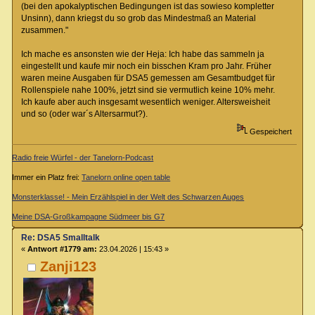
(bei den apokalyptischen Bedingungen ist das sowieso kompletter
Unsinn), dann kriegst du so grob das Mindestmaß an Material
zusammen."
Ich mache es ansonsten wie der Heja: Ich habe das sammeln ja
eingestellt und kaufe mir noch ein bisschen Kram pro Jahr. Früher
waren meine Ausgaben für DSA5 gemessen am Gesamtbudget für
Rollenspiele nahe 100%, jetzt sind sie vermutlich keine 10% mehr.
Ich kaufe aber auch insgesamt wesentlich weniger. Altersweisheit
und so (oder war´s Altersarmut?).
Gespeichert
Radio freie Würfel - der Tanelorn-Podcast
Immer ein Platz frei:
Tanelorn online open table
Monsterklasse! - Mein Erzählspiel in der Welt des Schwarzen Auges
Meine DSA-Großkampagne Südmeer bis G7
Re: DSA5 Smalltalk
«
Antwort #1779 am:
23.04.2026 | 15:43 »
Zanji123