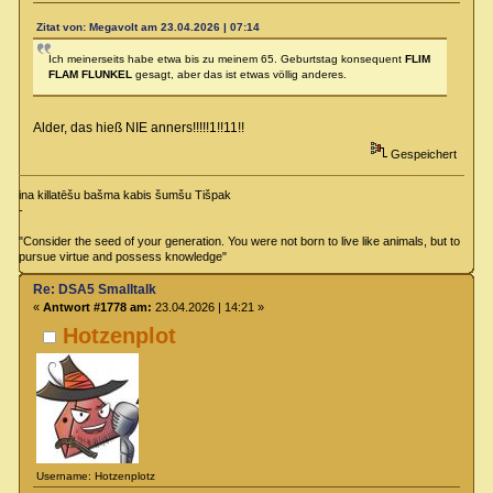
Zitat von: Megavolt am 23.04.2026 | 07:14
Ich meinerseits habe etwa bis zu meinem 65. Geburtstag konsequent
FLIM
FLAM FLUNKEL
gesagt, aber das ist etwas völlig anderes.
Alder, das hieß NIE anners!!!!!1!!11!!
Gespeichert
ina killatēšu bašma kabis šumšu Tišpak
-
"Consider the seed of your generation. You were not born to live like animals, but to
pursue virtue and possess knowledge"
Re: DSA5 Smalltalk
«
Antwort #1778 am:
23.04.2026 | 14:21 »
Hotzenplot
Username: Hotzenplotz