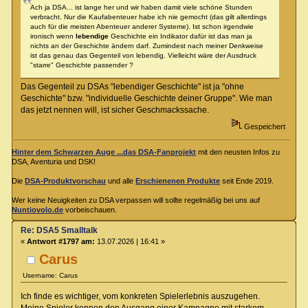
Ach ja DSA... ist lange her und wir haben damit viele schöne Stunden
verbracht. Nur die Kaufabenteuer habe ich nie gemocht (das gilt allerdings
auch für die meisten Abenteuer anderer Systeme). Ist schon irgendwie
ironisch wenn
lebendige
Geschichte ein Indikator dafür ist das man ja
nichts an der Geschichte ändern darf. Zumindest nach meiner Denkweise
ist das genau das Gegenteil von lebendig. Vielleicht wäre der Ausdruck
"starre" Geschichte passender ?
Das Gegenteil zu DSAs "lebendiger Geschichte" ist ja "ohne
Geschichte" bzw. "individuelle Geschichte deiner Gruppe". Wie man
das jetzt nennen will, ist sicher Geschmackssache.
Gespeichert
Hinter dem Schwarzen Auge ...das DSA-Fanprojekt
mit den neusten Infos zu
DSA, Aventuria und DSK!
Die
DSA-Produktvorschau
und alle
Erschienenen Produkte
seit Ende 2019.
Wer keine Neuigkeiten zu DSA verpassen will sollte regelmäßig bei uns auf
Nuntiovolo.de
vorbeischauen.
Re: DSA5 Smalltalk
«
Antwort #1797 am:
13.07.2026 | 16:41 »
Carus
Username: Carus
Ich finde es wichtiger, vom konkreten Spielerlebnis auszugehen.