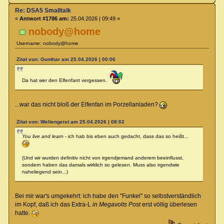
Re: DSA5 Smalltalk
«
Antwort #1786 am:
25.04.2026 | 09:49 »
nobody@home
Username: nobody@home
Zitat von: Gunthar am 25.04.2026 | 00:06
Da hat wer den Elfenfant vergessen.
...war das nicht bloß der Elfenfan im Porzellanladen?
Zitat von: Weltengeist am 25.04.2026 | 08:02
You live and learn
- ich hab bis eben auch gedacht, dass das so heißt...
(Und wir wurden definitiv nicht von irgendjemand anderem beeinflusst,
sondern haben das damals wirklich so gelesen. Muss also irgendwie
naheliegend sein...)
Bei mir war's umgekehrt: ich habe den "Funkel" so selbstverständlich
im Kopf, daß ich das Extra-L
in Megavolts Post
erst völlig überlesen
hatte.