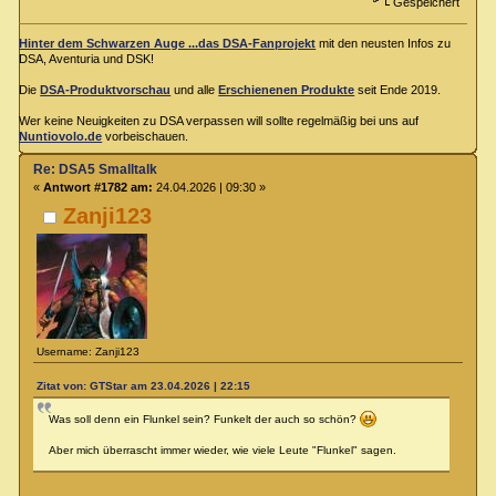
Gespeichert
Hinter dem Schwarzen Auge ...das DSA-Fanprojekt
mit den neusten Infos zu
DSA, Aventuria und DSK!
Die
DSA-Produktvorschau
und alle
Erschienenen Produkte
seit Ende 2019.
Wer keine Neuigkeiten zu DSA verpassen will sollte regelmäßig bei uns auf
Nuntiovolo.de
vorbeischauen.
Re: DSA5 Smalltalk
«
Antwort #1782 am:
24.04.2026 | 09:30 »
Zanji123
Username: Zanji123
Zitat von: GTStar am 23.04.2026 | 22:15
Was soll denn ein Flunkel sein? Funkelt der auch so schön?
Aber mich überrascht immer wieder, wie viele Leute "Flunkel" sagen.