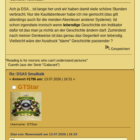
Ach ja DSA... ist lange her und wir haben damit viele schöne Stunden
verbracht. Nur die Kaufabenteuer habe ich nie gemocht (das gilt
allerdings auch für die meisten Abenteuer anderer Systeme). Ist
schon irgendwie ironisch wenn
lebendige
Geschichte ein Indikator
dafür ist das man ja nichts an der Geschichte ändern darf. Zumindest
nach meiner Denkweise ist das genau das Gegenteil von lebendig.
Vielleicht wäre der Ausdruck "starre" Geschichte passender ?
Gespeichert
"Reading is for morons who can't understand pictures"
Gareth (aus der Serie "Galavant")
Re: DSA5 Smalltalk
«
Antwort #1796 am:
13.07.2026 | 16:31 »
GTStar
Username: GTStar
Zitat von: Runenstahl am 13.07.2026 | 16:19