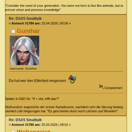
"Consider the seed of your generation. You were not born to live like animals, but to
pursue virtue and possess knowledge"
Re: DSA5 Smalltalk
«
Antwort #1784 am:
25.04.2026 | 00:06 »
Gunthar
Username: Gunthar
Da hat wer den Elfenfant vergessen.
Gespeichert
Spieler in D&D 5e: "8 + viel, trifft das?"
Stoßseufzer angesichts der ersten Kampfszene, nachdem sich die Sitzung bislang
ziemlich zäh hingezogen hat: "Es geschehen doch noch Leichen und Wunden!"
Re: DSA5 Smalltalk
«
Antwort #1785 am:
25.04.2026 | 08:02 »