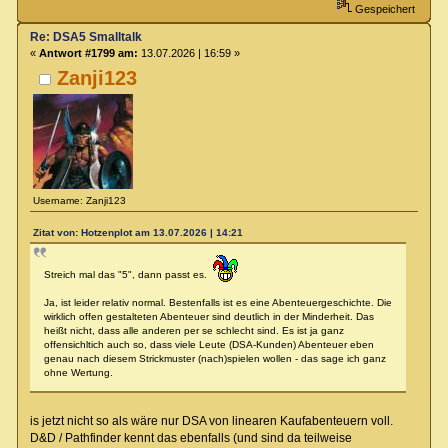
Gespeichert
Re: DSA5 Smalltalk
«
Antwort #1799 am:
13.07.2026 | 16:59 »
Zanji123
Username: Zanji123
Zitat von: Hotzenplot am 13.07.2026 | 14:21
Streich mal das "5", dann passt es.
Ja, ist leider relativ normal. Bestenfalls ist es eine Abenteuergeschichte. Die
wirklich offen gestalteten Abenteuer sind deutlich in der Minderheit. Das
heißt nicht, dass alle anderen per se schlecht sind. Es ist ja ganz
offensichltich auch so, dass viele Leute (DSA-Kunden) Abenteuer eben
genau nach diesem Strickmuster (nach)spielen wollen - das sage ich ganz
ohne Wertung.
is jetzt nicht so als wäre nur DSA von linearen Kaufabenteuern voll.
D&D / Pathfinder kennt das ebenfalls (und sind da teilweise