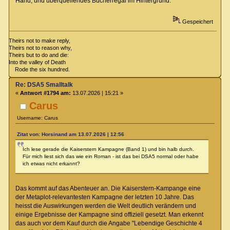
Hand, und überquellendes Bücherregal im Hintergrund.
Gespeichert
Theirs not to make reply,
Theirs not to reason why,
Theirs but to do and die:
Into the valley of Death
Rode the six hundred.
Re: DSA5 Smalltalk
«
Antwort #1794 am:
13.07.2026 | 15:21 »
Carus
Username: Carus
Zitat von: Horsinand am 13.07.2026 | 12:56
Ich lese gerade die Kaiserstern Kampagne (Band 1) und bin halb durch.
Für mich liest sich das wie ein Roman - ist das bei DSA5 normal oder habe
ich etwas nicht erkannt?
Das kommt auf das Abenteuer an. Die Kaiserstern-Kampange eine
der Metaplot-relevantesten Kampagne der letzten 10 Jahre. Das
heisst die Auswirkungen werden die Welt deutlich verändern und
einige Ergebnisse der Kampagne sind offiziell gesetzt. Man erkennt
das auch vor dem Kauf durch die Angabe "Lebendige Geschichte 4