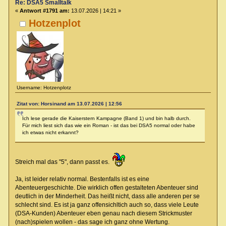
Re: DSA5 Smalltalk
«
Antwort #1791 am:
13.07.2026 | 14:21 »
Hotzenplot
Username: Hotzenplotz
Zitat von: Horsinand am 13.07.2026 | 12:56
Ich lese gerade die Kaiserstern Kampagne (Band 1) und bin halb durch.
Für mich liest sich das wie ein Roman - ist das bei DSA5 normal oder habe
ich etwas nicht erkannt?
Streich mal das "5", dann passt es.
Ja, ist leider relativ normal. Bestenfalls ist es eine
Abenteuergeschichte. Die wirklich offen gestalteten Abenteuer sind
deutlich in der Minderheit. Das heißt nicht, dass alle anderen per se
schlecht sind. Es ist ja ganz offensichltich auch so, dass viele Leute
(DSA-Kunden) Abenteuer eben genau nach diesem Strickmuster
(nach)spielen wollen - das sage ich ganz ohne Wertung.