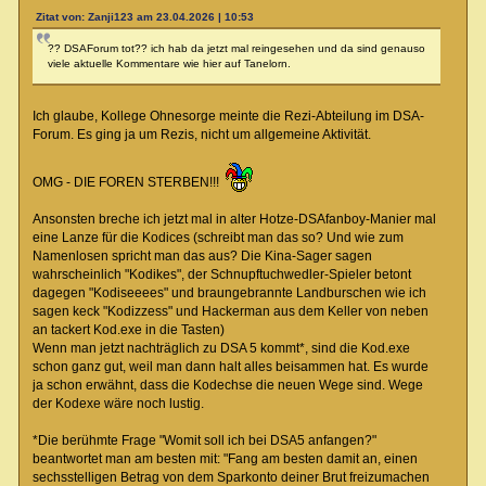
Zitat von: Zanji123 am 23.04.2026 | 10:53
?? DSAForum tot?? ich hab da jetzt mal reingesehen und da sind genauso
viele aktuelle Kommentare wie hier auf Tanelorn.
Ich glaube, Kollege Ohnesorge meinte die Rezi-Abteilung im DSA-
Forum. Es ging ja um Rezis, nicht um allgemeine Aktivität.
OMG - DIE FOREN STERBEN!!!
Ansonsten breche ich jetzt mal in alter Hotze-DSAfanboy-Manier mal
eine Lanze für die Kodices (schreibt man das so? Und wie zum
Namenlosen spricht man das aus? Die Kina-Sager sagen
wahrscheinlich "Kodikes", der Schnupftuchwedler-Spieler betont
dagegen "Kodiseeees" und braungebrannte Landburschen wie ich
sagen keck "Kodizzess" und Hackerman aus dem Keller von neben
an tackert Kod.exe in die Tasten)
Wenn man jetzt nachträglich zu DSA 5 kommt*, sind die Kod.exe
schon ganz gut, weil man dann halt alles beisammen hat. Es wurde
ja schon erwähnt, dass die Kodechse die neuen Wege sind. Wege
der Kodexe wäre noch lustig.
*Die berühmte Frage "Womit soll ich bei DSA5 anfangen?"
beantwortet man am besten mit: "Fang am besten damit an, einen
sechsstelligen Betrag von dem Sparkonto deiner Brut freizumachen