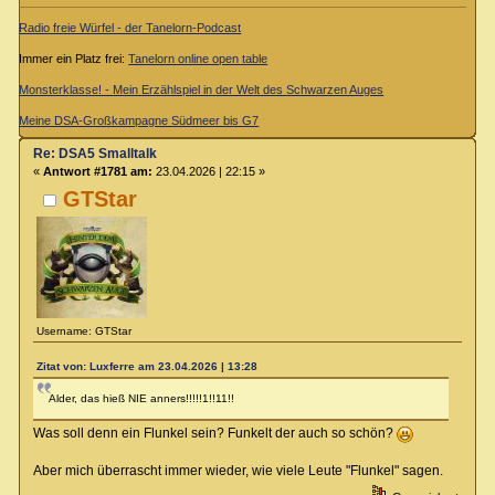
Radio freie Würfel - der Tanelorn-Podcast
Immer ein Platz frei:
Tanelorn online open table
Monsterklasse! - Mein Erzählspiel in der Welt des Schwarzen Auges
Meine DSA-Großkampagne Südmeer bis G7
Re: DSA5 Smalltalk
«
Antwort #1781 am:
23.04.2026 | 22:15 »
GTStar
Username: GTStar
Zitat von: Luxferre am 23.04.2026 | 13:28
Alder, das hieß NIE anners!!!!!1!!11!!
Was soll denn ein Flunkel sein? Funkelt der auch so schön?
Aber mich überrascht immer wieder, wie viele Leute "Flunkel" sagen.