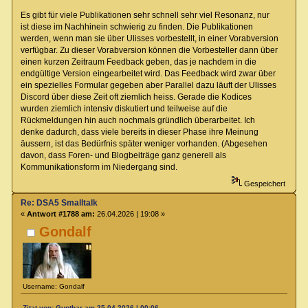
Es gibt für viele Publikationen sehr schnell sehr viel Resonanz, nur
ist diese im Nachhinein schwierig zu finden. Die Publikationen
werden, wenn man sie über Ulisses vorbestellt, in einer Vorabversion
verfügbar. Zu dieser Vorabversion können die Vorbesteller dann über
einen kurzen Zeitraum Feedback geben, das je nachdem in die
endgültige Version eingearbeitet wird. Das Feedback wird zwar über
ein spezielles Formular gegeben aber Parallel dazu läuft der Ulisses
Discord über diese Zeit oft ziemlich heiss. Gerade die Kodices
wurden ziemlich intensiv diskutiert und teilweise auf die
Rückmeldungen hin auch nochmals gründlich überarbeitet. Ich
denke dadurch, dass viele bereits in dieser Phase ihre Meinung
äussern, ist das Bedürfnis später weniger vorhanden. (Abgesehen
davon, dass Foren- und Blogbeiträge ganz generell als
Kommunikationsform im Niedergang sind.
Gespeichert
Re: DSA5 Smalltalk
«
Antwort #1788 am:
26.04.2026 | 19:08 »
Gondalf
Username: Gondalf
Zitat von: Gunthar am 25.04.2026 | 00:06