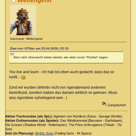
Weltengeist
Username: Weltengeist
Zitat von: GTStar am 23.04.2026 | 22:15
Aber mich überrascht immer wieder, wie viele Leute "Flunkel" sagen.
You live and learn
- ich hab bis eben auch gedacht, dass das so
heißt...
(Und wir wurden definitiv nicht von irgendjemand anderem
beeinflusst, sondern haben das damals wirklich so gelesen. Muss
also irgendwie naheliegend sein...)
Gespeichert
Aktive Tischrunden (als SpL):
Agenten von Nomikos (Eana - Savage Worlds)
Aktive Onlinerunden (als Spieler):
Das Windkammtal (Barsaive - Earthdawn),
Die Grauen (Shadow World - Rolemaster), The Price of Arrogance (Théah - 7te
See)
Solo (in Planung):
Mythic Suns
(Fading Suns - M-Space)