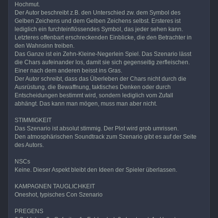
Hochmut.
Der Autor beschreibt z.B. den Unterschied zw. dem Symbol des
Gelben Zeichens und dem Gelben Zeichens selbst. Ersteres ist
lediglich ein furchteinflössendes Symbol, das jeder sehen kann.
Letzteres offenbart erschreckenden Einblicke, die den Betrachter in
den Wahnsinn treiben.
Das Ganze ist ein Zehn-Kleine-Negerlein Spiel. Das Szenario lässt
die Chars aufeinander los, damit sie sich gegenseitig zerfleischen.
Einer nach dem anderen beisst ins Gras.
Der Autor schreibt, dass das Überleben der Chars nicht durch die
Ausrüstung, die Bewaffnung, taktisches Denken oder durch
Entscheidungen bestimmt wird, sondern lediglich vom Zufall
abhängt. Das kann man mögen, muss man aber nicht.
STIMMIGKEIT
Das Szenario ist absolut stimmig. Der Plot wird grob umrissen.
Den atmosphärischen Soundtrack zum Szenario gibt es auf der Seite
des Autors.
NSCs
Keine. Dieser Aspekt bleibt den Ideen der Spieler überlassen.
KAMPAGNEN TAUGLICHKEIT
Oneshot, typisches Con Szenario
PREGENS