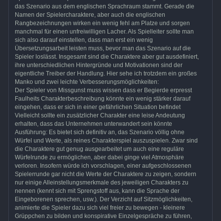
das Szenario aus dem englischen Sprachraum stammt. Gerade die
Namen der Spielercharaktere, aber auch die englischen
Rangbezeichnungen wirken ein wenig fehl am Platze und sorgen
manchmal für einen unfreiwilligen Lacher. Als Spielleiter sollte man
sich also darauf einstellen, dass man erst ein wenig
Übersetzungsarbeit leisten muss, bevor man das Szenario auf die
Spieler loslässt. Insgesamt sind die Charaktere aber gut ausdefiniert,
ihre unterschiedlichen Hintergründe und Motivationen sind der
eigentliche Treiber der Handlung. Hier sehe ich trotzdem ein großes
Manko und zwei leichte Verbesserungsmöglichkeiten:
Der Spieler von Missgunst muss wissen dass er Begierde erpresst
Faulheits Charakterbeschreibung könnte ein wenig stärker darauf
eingehen, dass er sich in einer gefährlichen Situation befindet
Vielleicht sollte ein zusätzlicher Charakter eine leise Andeutung
erhalten, dass das Unternehmen unterwandert sein könnte
Ausführung: Es bietet sich definitiv an, das Szenario völlig ohne
Würfel und Werte, als reines Charakterspiel auszuspielen. Zwar sind
die Charaktere gut genug ausgearbeitet um auch eine reguläre
Würfelrunde zu ermöglichen, aber dabei ginge viel Atmosphäre
verloren. Insofern würde ich vorschlagen, einer aufgeschlossenen
Spielerrunde gar nicht die Werte der Charaktere zu zeigen, sondern
nur einige Alleinstellungsmerkmale des jeweiligen Charakters zu
nennen (kennt sich mit Sprengstoff aus, kann die Sprache der
Eingeborenen sprechen, usw.). Der Verzicht auf Sitzmöglichkeiten,
animierte die Spieler dazu sich viel freier zu bewegen - kleinere
Grüppchen zu bilden und konspirative Einzelgespräche zu führen,