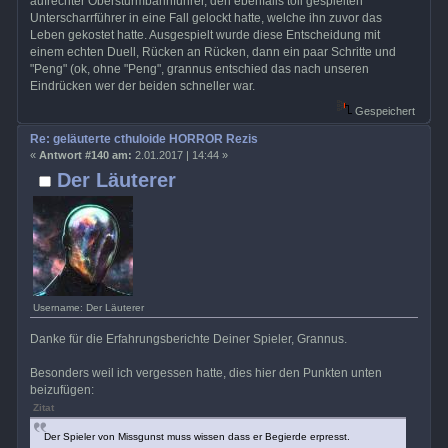
aufrechter Obersturmbannführer, den ebenfalls toll gespielten
Unterscharrführer in eine Fall gelockt hatte, welche ihn zuvor das
Leben gekostet hatte. Ausgespielt wurde diese Entscheidung mit
einem echten Duell, Rücken an Rücken, dann ein paar Schritte und
"Peng" (ok, ohne "Peng", grannus entschied das nach unseren
Eindrücken wer der beiden schneller war.
Gespeichert
Re: geläuterte cthuloide HORROR Rezis
«
Antwort #140 am:
2.01.2017 | 14:44 »
Der Läuterer
Username: Der Läuterer
Danke für die Erfahrungsberichte Deiner Spieler, Grannus.
Besonders weil ich vergessen hatte, dies hier den Punkten unten
beizufügen:
Zitat
Der Spieler von Missgunst muss wissen dass er Begierde erpresst.