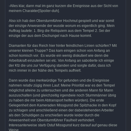
-Alles klar, dann mal im ganz kurzen die Ereignisse aus der Sicht von
meinem Charakter[Spoiler-duh].
Also ich hab den Obersturmführer Hochmut gespielt und war somit
der einzige Anwesende der wusste worum es eigentlich ging. Mein
Auftrag lautete: 1. Birg die Reliquiem aus dem Tempel 2. Sei der
einzige der aus dem Dschungel nach Hause kommt.
Diamanten für das Reich hier hinter feindlichen Linien schürfen? Mit
unserer kleinen Truppe? Das kam einigen schon von Anfang an
schon komisch vor. Es wurde ein wenig diskutiert wie denn die
Arbeitskraft einzuteilen sei etc. Von Anfang an sabotierte ich einige
der Kfz die uns zur Verfügung standen und sorgte dafür, dass ich
mich immer in der Nähe des Tempels aufhielt.
Dann wurde das merkwürdige Tor gefunden und die Ereignisse
nahmen relativ zügig ihren Lauf. Meine Priorität war es den Tempel
möglichst alleine zu untersuchen und die anderen Mann für Mann
auszuschalten (und gleichzeitig irgendwie noch Sturmmänner übrig
zu haben die mir beim Abtransport helfen würden). Die erste
Gelegenheit dem Kameraden Missgunst die Spitzhacke in den Kopf
zu schlagen und anschließend einen der dabeistehenden Arbeiter
als den Schuldigen zu erschießen wurde leider durch die
Anwesenheit von Obersturmführer Faulheit verhindert.
Interesanterweise starb Ostuf Missgunst kurz darauf auf genau diese
Weise...