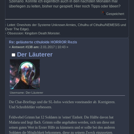
Szenario. Könnte ich eigentlich auch in den nächsten Monaten mal
überlegen zu leiten, bisher nur gespielt. Hier noch Tipps oder Ideen?
Gespeichert
- Leitet: Oneshots der Systeme Unknown Armies, Cthulhu of Cthulhu/NEMESIS und
Over The Edge).
- Obsession: Kingdom Death:Monster.
Re: geläuterte cthuloide HORROR Rezis
«
Antwort #138 am:
2.01.2017 | 10:43 »
Der Läuterer
Username: Der Läuterer
Die Char-Briefings und die SL-Infos weichen voneinander ab. Korrigieren.
Und Schreibfehler verbessern.
Feldwebel Grimm hat 12 Soldaten in 'seiner' Einheit. Die Hälfte davon hat
Malaria und liegt flach. Grimm sollte angehalten werden, sich um diese mit
seinen guten Wert in Erster Hilfe zu kümmern und er sollte bei den anderen
Soldaten die Möglichkeit bekommen, diese zu seinem Zweck einzusetzen.