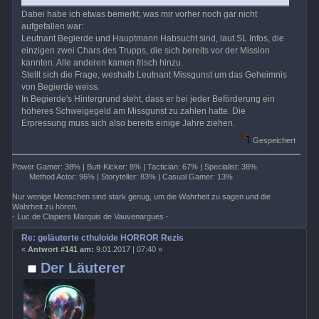
Dabei habe ich etwas bemerkt, was mir vorher noch gar nicht
aufgefallen war:
Leutnant Begierde und Hauptmann Habsucht sind, laut SL Infos, die
einzigen zwei Chars des Trupps, die sich bereits vor der Mission
kannten. Alle anderen kamen frisch hinzu.
Stellt sich die Frage, weshalb Leutnant Missgunst um das Geheimnis
von Begierde weiss.
In Begierde's Hintergrund steht, dass er bei jeder Beförderung ein
höheres Schweigegeld am Missgunst zu zahlen hatte. Die
Erpressung muss sich also bereits einige Jahre ziehen.
Gespeichert
Power Gamer: 38% | Butt-Kicker: 8% | Tactician: 67% | Specialist: 38%
Method Actor: 96% | Storyteller: 83% | Casual Gamer: 13%
Nur wenige Menschen sind stark genug, um die Wahrheit zu sagen und die
Wahrheit zu hören.
- Luc de Clapiers Marquis de Vauvenargues -
Re: geläuterte cthuloide HORROR Rezis
«
Antwort #141 am:
9.01.2017 | 07:40 »
Der Läuterer