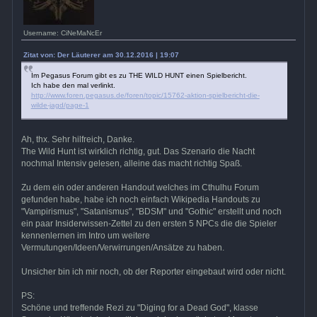
Username: CiNeMaNcEr
Zitat von: Der Läuterer am 30.12.2016 | 19:07
Im Pegasus Forum gibt es zu THE WILD HUNT einen Spielbericht.
Ich habe den mal verlinkt.
http://www.foren.pegasus.de/foren/topic/15762-aktion-spielbericht-die-
wilde-jagd/page-1
Ah, thx. Sehr hilfreich, Danke.
The Wild Hunt ist wirklich richtig, gut. Das Szenario die Nacht
nochmal Intensiv gelesen, alleine das macht richtig Spaß.
Zu dem ein oder anderen Handout welches im Cthulhu Forum
gefunden habe, habe ich noch einfach Wikipedia Handouts zu
"Vampirismus", "Satanismus", "BDSM" und "Gothic" erstellt und noch
ein paar Insiderwissen-Zettel zu den ersten 5 NPCs die die Spieler
kennenlernen im Intro um weitere
Vermutungen/Ideen/Verwirrungen/Ansätze zu haben.
Unsicher bin ich mir noch, ob der Reporter eingebaut wird oder nicht.
PS:
Schöne und treffende Rezi zu "Diging for a Dead God", klasse