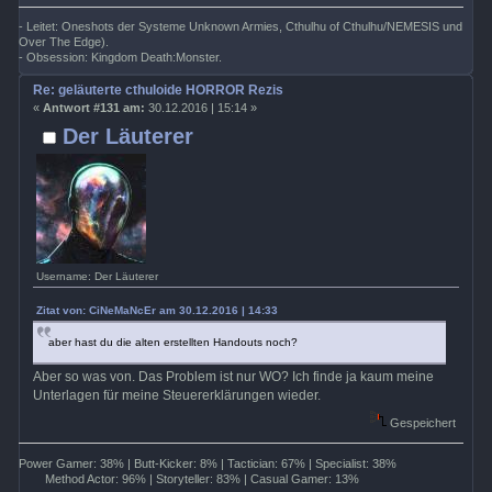
- Leitet: Oneshots der Systeme Unknown Armies, Cthulhu of Cthulhu/NEMESIS und
Over The Edge).
- Obsession: Kingdom Death:Monster.
Re: geläuterte cthuloide HORROR Rezis
«
Antwort #131 am:
30.12.2016 | 15:14 »
Der Läuterer
Username: Der Läuterer
Zitat von: CiNeMaNcEr am 30.12.2016 | 14:33
aber hast du die alten erstellten Handouts noch?
Aber so was von. Das Problem ist nur WO? Ich finde ja kaum meine
Unterlagen für meine Steuererklärungen wieder.
Gespeichert
Power Gamer: 38% | Butt-Kicker: 8% | Tactician: 67% | Specialist: 38%
Method Actor: 96% | Storyteller: 83% | Casual Gamer: 13%