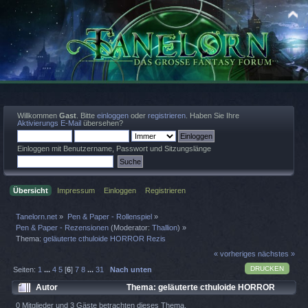
Willkommen
Gast
. Bitte
einloggen
oder
registrieren
. Haben Sie Ihre
Aktivierungs E-Mail
übersehen?
Einloggen mit Benutzername, Passwort und Sitzungslänge
Übersicht
Impressum
Einloggen
Registrieren
Tanelorn.net
»
Pen & Paper - Rollenspiel
»
Pen & Paper - Rezensionen
(Moderator:
Thallion
) »
Thema:
geläuterte cthuloide HORROR Rezis
« vorheriges
nächstes »
DRUCKEN
Seiten:
1
...
4
5
[
6
]
7
8
...
31
Nach unten
Autor
Thema: geläuterte cthuloide HORROR
Rezis (Gelesen 487148 mal)
0 Mitglieder und 3 Gäste betrachten dieses Thema.