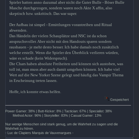
Spieler hatten anno dazumal aber nicht die Guter Bulle - Böser Bulle
Masche durchgezogen, sondern waren noch Akte X affin, also
skeptisch bzw. unkritisch. Das war super.
Der Aufbau ist simpel - Ermittlungen vorantreiben und Ritual
abwenden.
Das Händeln der vielen Schauplätze und NSC ist da schon
anspruchsvoller. Aber nicht mit den Handouts sparen sondern
raushauen - je mehr desto besser. Ich habe damals noch zusätzlich
welche erstellt. Wenn die Spieler den Überblick verlieren würden,
wäre es schade (kein Widerspruch).
Die Chars haben absolute Freiheiten und können sich austoben, was
toll ist, man muss aber auch damit umgehen können. Ich habe viel
Wert auf die New Yorker Szene gelegt und häufig das Vampir Thema
in Erscheinung treten lassen.
Hoffe, ich konnte etwas helfen.
Gespeichert
Power Gamer: 38% | Butt-Kicker: 8% | Tactician: 67% | Specialist: 38%
Method Actor: 96% | Storyteller: 83% | Casual Gamer: 13%
Nur wenige Menschen sind stark genug, um die Wahrheit zu sagen und die
Wahrheit zu hören.
- Luc de Clapiers Marquis de Vauvenargues -