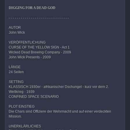
DIGGING FOR A DEAD GOD
- - - - - - - - - - - - - - - - - - - - - - - - - - - - - -
AUTOR
John Wick
VERÖFFENTLICHUNG
CURSE OF THE YELLOW SIGN - Act 1
Wicked Dead Brewing Company - 2009
John Wick Presents - 2009
LÄNGE
24 Seiten
SETTING
KLASSISCH 1930er - afrikanischer Dschungel - kurz vor dem 2.
Weltkrieg - 1939
CONFINED SPACE SCENARIO
PLOT EINSTIEG
Die Chars sind Offiziere der Wehrmacht und auf einer verdeckten
Mission.
UNERKLÄRLICHES