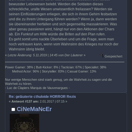
bewusster Lebewesen belebt. Werden die Soldaten dieses
schreckliche, uralte Wesen unwissentlich freilassen? Werden sie
seinen Einflüsterungen erliegen, die sich in ihrem Gehirn festsetzen
und die zu ihrem Untergang führen werden? Wenn ja, dann werden
sie übereinander herfallen und sich gegenseitig massakrieren. Was
aber genau passieren wird, hängt nur von den Aktionen der Chars
ab. Ein Funkruf um Hilfe würde die Briten auf den Plan rufen.
Es geht somit ums nackte Überleben und um die Frage, wem man
noch vertrauen kann, wenn vom Wahnsinn des Krieges nur noch der
Wahnsinn übrig bleibt.
«
Letzte Änderung: 5.11.2019 | 14:45 von Der Läuterer
»
Gespeichert
Power Gamer: 38% | Butt-Kicker: 8% | Tactician: 67% | Specialist: 38%
Method Actor: 96% | Storyteller: 83% | Casual Gamer: 13%
Nur wenige Menschen sind stark genug, um die Wahrheit zu sagen und die
Wahrheit zu hören.
- Luc de Clapiers Marquis de Vauvenargues -
Re: geläuterte cthuloide HORROR Rezis
«
Antwort #137 am:
2.01.2017 | 07:15 »
CiNeMaNcEr