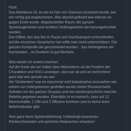
Fazit:
Das Abenteuer ist, so wie es hier von Grannus inszeniert wurde, bei
mir richtig gut angekommen. War absolut geflasht wie intensiv es
gegen Ende wurde. Abgedunkelter Raum, die ganzen
Spielzeugknarren und (echten) Seitengewehre die herumgefuchtelt
wurden.
Den Effekt, den das frei im Raum und Nachbarraum umherstreifen,
auf die einzelnen Gespräche hat sollte man nicht unterschätzen. DIe
ganzen Komplotte die geschmiedet wurden... das Hintergehen der
Kameraden... im Dunkeln ist gut Munkeln.
Was würde ich anders machen:
Auf der Karte die wir hatten über Männekens oä die Position der
Charaktere und NSCs anzeigen- das war ab und an nicht immer
ganz klar wer gerade wo war.
Als "Gedientem" war es manchmal echt katastrophal anzusehen wie
extrem vor Untergebenen gestritten wurde (siehe Shootout beim
Antreten vor der ganzen Gruppe) und wie wiedersprüchlich manche
Befehle gegeben wurden. Ebenfalls ist es komisch, dass auf 12
Mannschafter, 1 Uffz und 5 Offiziere kommen und es keine klare
Befehlsstruktur gibt.
Also ganz klare Spielempfehlung. Unbedingt exzessives
Ränkeschmieden und geheime Absprachen erlauben!