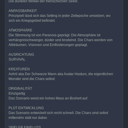
Die dunklen Winkel der menschlichen Seele.
ANPASSBARKEIT
Prinzipiell lässt sich das Setting in jeder Zeitepoche umsetzen, wo
sich ein Kriegsgebiet befindet.
ATMOSPHÄRE
Die Stimmung ist von Paranoia geprägt. Die Atmosphäre ist
verhängnisschwanger, düster und brodelnd. Die Chars werden von
Albträumen, Visionen und Einflüsterungen geplagt.
AUSRICHTUNG
SURVIVAL
KREATUREN
Avhril aka Der Schwarze Mann aka Avatar Hasturs, die eigentlichen
Monster sind die Chars selbst
ORIGINALITÄT
Einzigartig
Das Szenario weist ein hohes Mass an Bosheit auf.
PLOT ENTWICKLUNG
Das Szenario entwickelt sich recht schnell. Die Chars sind sofort
mittendrin statt nur dabei.
SPIELER EINFLUSS