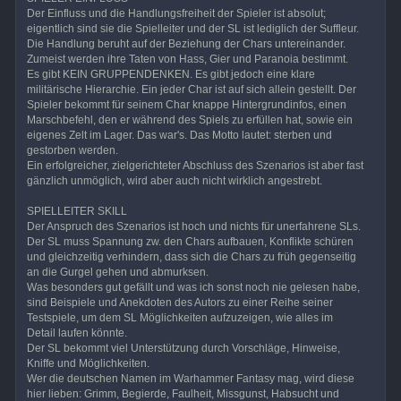
Der Einfluss und die Handlungsfreiheit der Spieler ist absolut;
eigentlich sind sie die Spielleiter und der SL ist lediglich der Suffleur.
Die Handlung beruht auf der Beziehung der Chars untereinander.
Zumeist werden ihre Taten von Hass, Gier und Paranoia bestimmt.
Es gibt KEIN GRUPPENDENKEN. Es gibt jedoch eine klare
militärische Hierarchie. Ein jeder Char ist auf sich allein gestellt. Der
Spieler bekommt für seinem Char knappe Hintergrundinfos, einen
Marschbefehl, den er während des Spiels zu erfüllen hat, sowie ein
eigenes Zelt im Lager. Das war's. Das Motto lautet: sterben und
gestorben werden.
Ein erfolgreicher, zielgerichteter Abschluss des Szenarios ist aber fast
gänzlich unmöglich, wird aber auch nicht wirklich angestrebt.
SPIELLEITER SKILL
Der Anspruch des Szenarios ist hoch und nichts für unerfahrene SLs.
Der SL muss Spannung zw. den Chars aufbauen, Konflikte schüren
und gleichzeitig verhindern, dass sich die Chars zu früh gegenseitig
an die Gurgel gehen und abmurksen.
Was besonders gut gefällt und was ich sonst noch nie gelesen habe,
sind Beispiele und Anekdoten des Autors zu einer Reihe seiner
Testspiele, um dem SL Möglichkeiten aufzuzeigen, wie alles im
Detail laufen könnte.
Der SL bekommt viel Unterstützung durch Vorschläge, Hinweise,
Kniffe und Möglichkeiten.
Wer die deutschen Namen im Warhammer Fantasy mag, wird diese
hier lieben: Grimm, Begierde, Faulheit, Missgunst, Habsucht und