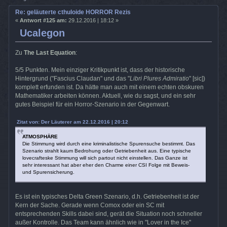
Re: geläuterte cthuloide HORROR Rezis
«
Antwort #125 am:
29.12.2016 | 18:12 »
Ucalegon
Zu
The Last Equation
:
5/5 Punkten. Mein einziger Kritikpunkt ist, dass der historische
Hintergrund ("Fascius Claudan" und das "
Libri Plures Admiratio
" [sic])
komplett erfunden ist. Da hätte man auch mit einem echten obskuren
Mathematiker arbeiten können. Aktuell, wie du sagst, und ein sehr
gutes Beispiel für ein Horror-Szenario in der Gegenwart.
Zitat von: Der Läuterer am 22.12.2016 | 20:12
ATMOSPHÄRE
Die Stimmung wird durch eine kriminalistische Spurensuche bestimmt. Das
Szenario strahlt kaum Bedrohung oder Getriebenheit aus. Eine typische
lovecrafteske Stimmung will sich partout nicht einstellen. Das Ganze ist
sehr interessant hat aber eher den Charme einer CSI Folge mit Beweis-
und Spurensicherung.
Es ist ein typisches Delta Green Szenario, d.h. Getriebenheit ist der
Kern der Sache. Gerade wenn Comox oder ein SC mit
entsprechenden Skills dabei sind, gerät die Situation noch schneller
außer Kontrolle. Das Team kann ähnlich wie in "Lover in the Ice"