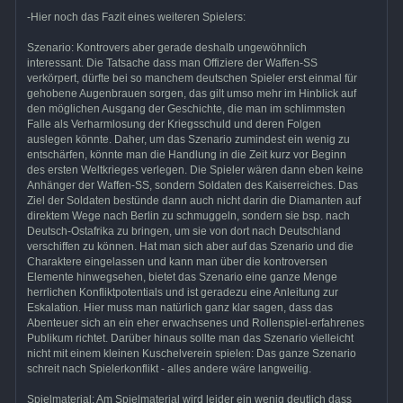
-Hier noch das Fazit eines weiteren Spielers:
Szenario: Kontrovers aber gerade deshalb ungewöhnlich
interessant. Die Tatsache dass man Offiziere der Waffen-SS
verkörpert, dürfte bei so manchem deutschen Spieler erst einmal für
gehobene Augenbrauen sorgen, das gilt umso mehr im Hinblick auf
den möglichen Ausgang der Geschichte, die man im schlimmsten
Falle als Verharmlosung der Kriegsschuld und deren Folgen
auslegen könnte. Daher, um das Szenario zumindest ein wenig zu
entschärfen, könnte man die Handlung in die Zeit kurz vor Beginn
des ersten Weltkrieges verlegen. Die Spieler wären dann eben keine
Anhänger der Waffen-SS, sondern Soldaten des Kaiserreiches. Das
Ziel der Soldaten bestünde dann auch nicht darin die Diamanten auf
direktem Wege nach Berlin zu schmuggeln, sondern sie bsp. nach
Deutsch-Ostafrika zu bringen, um sie von dort nach Deutschland
verschiffen zu können. Hat man sich aber auf das Szenario und die
Charaktere eingelassen und kann man über die kontroversen
Elemente hinwegsehen, bietet das Szenario eine ganze Menge
herrlichen Konfliktpotentials und ist geradezu eine Anleitung zur
Eskalation. Hier muss man natürlich ganz klar sagen, dass das
Abenteuer sich an ein eher erwachsenes und Rollenspiel-erfahrenes
Publikum richtet. Darüber hinaus sollte man das Szenario vielleicht
nicht mit einem kleinen Kuschelverein spielen: Das ganze Szenario
schreit nach Spielerkonflikt - alles andere wäre langweilig.
Spielmaterial: Am Spielmaterial wird leider ein wenig deutlich dass