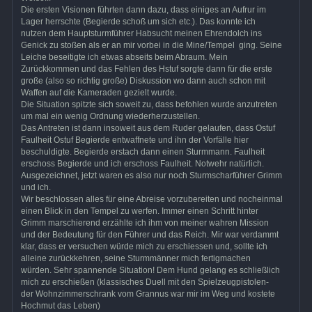
Die ersten Visionen führten dann dazu, dass einiges an Aufrur im
Lager herrschte (Begierde schoß um sich etc.). Das konnte ich
nutzen dem Hauptsturmführer Habsucht meinen Ehrendolch ins
Genick zu stoßen als er an mir vorbei in die Mine/Tempel ging. Seine
Leiche beseitigte ich etwas abseits beim Abraum. Mein
Zurückkommen und das Fehlen des Hstuf sorgte dann für die erste
große (also so richtig große) Diskussion wo dann auch schon mit
Waffen auf die Kameraden gezielt wurde.
Die Situation spitzte sich soweit zu, dass befohlen wurde anzutreten
um mal ein wenig Ordnung wiederherzustellen.
Das Antreten ist dann insoweit aus dem Ruder gelaufen, dass Ostuf
Faulheit Ostuf Begierde entwaffnete und ihn der Vorfälle hier
beschuldigte. Begierde erstach dann einen Sturmmann. Faulheit
erschoss Begierde und ich erschoss Faulheit. Notwehr natürlich.
Ausgezeichnet, jetzt waren es also nur noch Sturmscharführer Grimm
und ich.
Wir beschlossen alles für eine Abreise vorzubereiten und nocheinmal
einen Blick in den Tempel zu werfen. Immer einen Schritt hinter
Grimm marschierend erzählte ich ihm von meiner wahren Mission
und der Bedeutung für den Führer und das Reich. Mir war verdammt
klar, dass er versuchen würde mich zu erschiessen und, sollte ich
alleine zurückkehren, seine Sturmmänner mich fertigmachen
würden. Sehr spannende Situation! Dem Hund gelang es schließlich
mich zu erschießen (klassisches Duell mit den Spielzeugpistolen-
der Wohnzimmerschrank vom Grannus war mir im Weg und kostete
Hochmut das Leben)