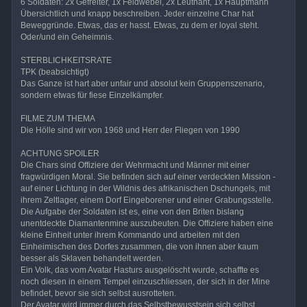
6 Soldaten: 2x Gefreiter, 1x Feldwebel, 2x Leutnant, 1x Hauptmann
Übersichtlich und knapp beschreiben. Jeder einzelne Char hat
Beweggründe. Etwas, das er hasst. Etwas, zu dem er loyal steht.
Oder/und ein Geheimnis.
STERBLICHKEITSRATE
TPK (beabsichtigt)
Das Ganze ist hart aber unfair und absolut kein Gruppenszenario,
sondern etwas für fiese Einzelkämpfer.
FILME ZUM THEMA
Die Hölle sind wir von 1968 und Herr der Fliegen von 1990
ACHTUNG SPOILER
Die Chars sind Offiziere der Wehrmacht und Männer mit einer
fragwürdigen Moral. Sie befinden sich auf einer verdeckten Mission -
auf einer Lichtung in der Wildnis des afrikanischen Dschungels, mit
ihrem Zeltlager, einem Dorf Eingeborener und einer Grabungsstelle.
Die Aufgabe der Soldaten ist es, eine von den Briten bislang
unentdeckte Diamantenmine auszubeuten. Die Offiziere haben eine
kleine Einheit unter ihrem Kommando und arbeiten mit den
Einheimischen des Dorfes zusammen, die von ihnen aber kaum
besser als Sklaven behandelt werden.
Ein Volk, das vom Avatar Hasturs ausgelöscht wurde, schaffte es
noch diesen in einem Tempel einzuschliessen, der sich in der Mine
befindet, bevor sie sich selbst ausrotteten.
Der Avatar wird immer durch das Selbstbewusstsein sich selbst