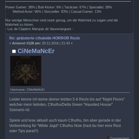
Power Gamer: 38% | Butt-Kicker: 8% | Tactician: 67% | Specialist: 38%
Method Actor: 96% | Storyteller: 83% | Casual Gamer: 13%
Nur wenige Menschen sind stark genug, um die Wahrheit zu sagen und die
Wahrheit zu hören.
- Luc de Clapiers Marquis de Vauvenargues -
Re: geläuterte cthuloide HORROR Rezis
«
Antwort #128 am:
29.12.2016 | 21:43 »
CiNeMaNcEr
Username: CiNeMaNcEr
Leider kenne ich keine deiner letzten 5-6 Rezis bis auf "Night Floors"
welcher mein liebstes, Cthulhu/Delta Green "Haunted House"
Szenario ist.
Spiele und lese aktuell auch kaum Cthulhu, bin aber gerade in der
Vorbereitung für "Wilde Jagd"-Cthulhu Now (hast du hier eine Rezi
oder Tips parat?)
Gespeichert