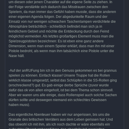
um diesen oder jenen Charakter auf die eigene Seite zu ziehen. In
der Folge verstärkte sich dadurch das Misstrauen zwischen den
Spielern, da man immer das Gefühl haben musste, dass die anderen
einer eigenen Agenda folgen. Der abgedunkelte Raum und der
Einsatz von nur wenigen schwachen Taschenlampen verdichtete die
Atmosphäre beträchtlich - schließlich befindet man sich ja in
feindlichem Gebiet und möchte die Entdeckung durch den Feind
möglichst vermeiden. Als letztes großartiges Element muss man die
Spielzeugpistolen bezeichnen: Es ist eben eine ganz andere
Dimension, wenn man einem Spieler erklärt, dass man ihn mit einer
Pistole bedroht, als wenn man ihm tatsächlich eine Pistole unter die
Nase hält.
-Auf der anRUFung bin ich in den Genuss gekommen es bei grannus
spielen zu können. Einfach klasse! Unsere Truppe hat die Rollen
wirklich klasse umgesetzt, selbst das Schlüpfen in die SS-Rollen ging
(erschreckend?) gut. Es gab einige derbe Sprüche (zuvor wurde
dafür das ok von allen eingeholt, ist bei dem Thema schon sinnvoll.
Aber wir waren uns alle einige, dass Rollenspiel auch solche Sachen
dürfen sollte und deswegen niemand ein schlechtes Gewissen
haben muss).
Das eigentliche Abenteuer haben wir nur angerissen, bis uns die
Granate des britischen Verräters aus dem Leben gerissen hat. Und
das obwohl ich mit ihm, als ich noch dachte er wäre ebenfalls ein