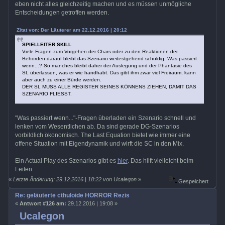
eben nicht alles gleichzeitig machen und es müssen unmögliche
Entscheidungen getroffen werden.
Zitat von: Der Läuterer am 22.12.2016 | 20:12
SPIELLEITER SKILL
Viele Fragen zum Vorgehen der Chars oder zu den Reaktionen der
Behörden darauf bleibt das Szenario weitestgehend schuldig. Was passiert
wenn...? So manches bleibt daher der Auslegung und der Phantasie des
SL überlassen, was er wie handhabt. Das gibt ihm zwar viel Freiraum, kann
aber auch zu einer Bürde werden.
DER SL MUSS ALLE REGISTER SEINES KÖNNENS ZIEHEN, DAMIT DAS
SZENARIO FLIESST.
"Was passiert wenn..."-Fragen überladen ein Szenario schnell und
lenken vom Wesentlichen ab. Da sind gerade DG-Szenarios
vorbildlich ökonomisch. The Last Equation bietet wie immer eine
offene Situation mit Eigendynamik und wirft die SC in den Mix.
Ein Actual Play des Szenarios gibt es
hier
. Das hilft vielleicht beim
Leiten.
«
Letzte Änderung: 29.12.2016 | 18:22 von Ucalegon
»
Gespeichert
Re: geläuterte cthuloide HORROR Rezis
«
Antwort #126 am:
29.12.2016 | 19:08 »
Ucalegon