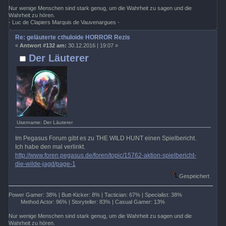
Nur wenige Menschen sind stark genug, um die Wahrheit zu sagen und die
Wahrheit zu hören.
- Luc de Clapiers Marquis de Vauvenargues -
Re: geläuterte cthuloide HORROR Rezis
«
Antwort #132 am:
30.12.2016 | 19:07 »
Der Läuterer
Username: Der Läuterer
Im Pegasus Forum gibt es zu THE WILD HUNT einen Spielbericht.
Ich habe den mal verlinkt.
http://www.foren.pegasus.de/foren/topic/15762-aktion-spielbericht-
die-wilde-jagd/page-1
Gespeichert
Power Gamer: 38% | Butt-Kicker: 8% | Tactician: 67% | Specialist: 38%
Method Actor: 96% | Storyteller: 83% | Casual Gamer: 13%
Nur wenige Menschen sind stark genug, um die Wahrheit zu sagen und die
Wahrheit zu hören.