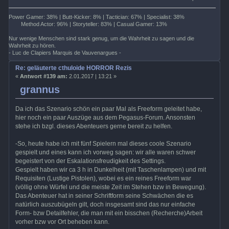
Power Gamer: 38% | Butt-Kicker: 8% | Tactician: 67% | Specialist: 38%
Method Actor: 96% | Storyteller: 83% | Casual Gamer: 13%
Nur wenige Menschen sind stark genug, um die Wahrheit zu sagen und die
Wahrheit zu hören.
- Luc de Clapiers Marquis de Vauvenargues -
Re: geläuterte cthuloide HORROR Rezis
«
Antwort #139 am:
2.01.2017 | 13:21 »
grannus
Da ich das Szenario schön ein paar Mal als Freeform geleitet habe,
hier noch ein paar Auszüge aus dem Pegasus-Forum. Ansonsten
stehe ich bzgl. dieses Abenteuers gerne bereit zu helfen.
-So, heute habe ich mit fünf Spielern mal dieses coole Szenario
gespielt und eines kann ich vorweg sagen: wir alle waren schwer
begeistert von der Eskalationsfreudigkeit des Settings.
Gespielt haben wir ca 3 h in Dunkelheit (mit Taschenlampen) und mit
Requisiten (Lustige Pistolen), wobei es ein reines Freeform war
(völlig ohne Würfel und die meiste Zeit im Stehen bzw in Bewegung).
Das Abenteuer hat in seiner Schriftform seine Schwächen die es
natürlich auszubügeln gilt, doch insgesamt sind das nur einfache
Form- bzw Detailfehler, die man mit ein bisschen (Recherche)Arbeit
vorher bzw vor Ort beheben kann.