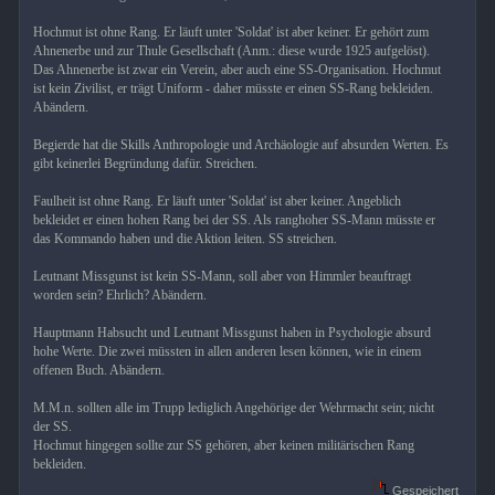
Hochmut ist ohne Rang. Er läuft unter 'Soldat' ist aber keiner. Er gehört zum
Ahnenerbe und zur Thule Gesellschaft (Anm.: diese wurde 1925 aufgelöst).
Das Ahnenerbe ist zwar ein Verein, aber auch eine SS-Organisation. Hochmut
ist kein Zivilist, er trägt Uniform - daher müsste er einen SS-Rang bekleiden.
Abändern.
Begierde hat die Skills Anthropologie und Archäologie auf absurden Werten. Es
gibt keinerlei Begründung dafür. Streichen.
Faulheit ist ohne Rang. Er läuft unter 'Soldat' ist aber keiner. Angeblich
bekleidet er einen hohen Rang bei der SS. Als ranghoher SS-Mann müsste er
das Kommando haben und die Aktion leiten. SS streichen.
Leutnant Missgunst ist kein SS-Mann, soll aber von Himmler beauftragt
worden sein? Ehrlich? Abändern.
Hauptmann Habsucht und Leutnant Missgunst haben in Psychologie absurd
hohe Werte. Die zwei müssten in allen anderen lesen können, wie in einem
offenen Buch. Abändern.
M.M.n. sollten alle im Trupp lediglich Angehörige der Wehrmacht sein; nicht
der SS.
Hochmut hingegen sollte zur SS gehören, aber keinen militärischen Rang
bekleiden.
Gespeichert