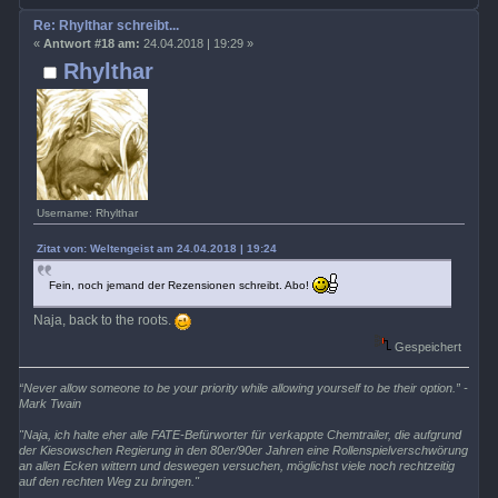
Re: Rhylthar schreibt...
«
Antwort #18 am:
24.04.2018 | 19:29 »
Rhylthar
Username: Rhylthar
Zitat von: Weltengeist am 24.04.2018 | 19:24
Fein, noch jemand der Rezensionen schreibt. Abo!
Naja, back to the roots.
Gespeichert
“Never allow someone to be your priority while allowing yourself to be their option.” -
Mark Twain
"Naja, ich halte eher alle FATE-Befürworter für verkappte Chemtrailer, die aufgrund
der Kiesowschen Regierung in den 80er/90er Jahren eine Rollenspielverschwörung
an allen Ecken wittern und deswegen versuchen, möglichst viele noch rechtzeitig
auf den rechten Weg zu bringen."