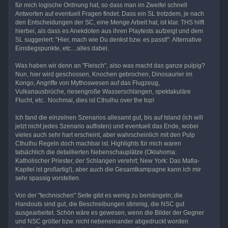
für mich logische Ordnung hat, so dass man im Zweifel schnell
Antworten auf eventuell Fragen findet. Dass ein SL trotzdem, je nach
den Entscheidungen der SC, eine Menge Arbeit hat, ist klar. THS hilft
hierbei, als dass es Anekdoten aus ihren Playtests aufzeigt und dem
SL suggeriert: "Hier, mach wie Du denkst bzw. es passt!". Alternative
Einstiegspunkte, etc....alles dabei.
Was haben wir denn an "Fleisch", also was macht das ganze pulpig?
Nun, hier wird geschossen, Knochen gebrochen, Dinosaurier im
Kongo, Angriffe von Mythoswesen auf das Flugzeug,
Vulkanausbrüche, riesengroße Wasserschlangen, spektakuläre
Flucht, etc.. Nochmal, dies ist Cthulhu over the top!
Ich fand die einzelnen Szenarios allesamt gut, bis auf Island (ich will
jetzt nicht jedes Szenario auflisten) und eventuell das Ende, wobei
vieles auch sehr hart erscheint, aber wahrscheinlich mit den Pulp
Cthulhu Regeln doch machbar ist. Highlights für mich waren
tatsächlich die detaillierten Nebenschauplätze (Oklahoma:
Katholischer Priester, der Schlangen verehrt; New York: Das Mafia-
Kapitel ist großartig!), aber auch die Gesamtkampagne kann ich mir
sehr spassig vorstellen.
Von der "technischen" Seite gibt es wenig zu bemängeln; die
Handouts sind gut, die Beschreibungen stimmig, die NSC gut
ausgearbeitet. Schön wäre es gewesen, wenn die Bilder der Gegner
und NSC größer bzw. nicht nebeneinander abgedruckt worden