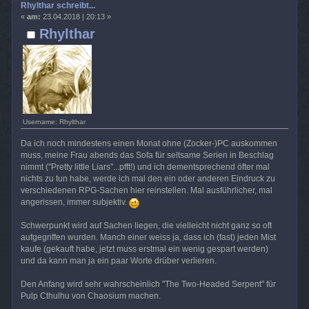
Rhylthar schreibt...
«
am:
23.04.2018 | 20:13 »
Rhylthar
Username: Rhylthar
Da ich noch mindestens einen Monat ohne (Zocker-)PC auskommen
muss, meine Frau abends das Sofa für seltsame Serien in Beschlag
nimmt ("Pretty little Liars"...pfft!) und ich dementsprechend öfter mal
nichts zu tun habe, werde ich mal den ein oder anderen Eindruck zu
verschiedenen RPG-Sachen hier reinstellen. Mal ausführlicher, mal
angerissen, immer subjektiv.
Schwerpunkt wird auf Sachen liegen, die vielleicht nicht ganz so oft
aufgegriffen wurden. Manch einer weiss ja, dass ich (fast) jeden Mist
kaufe (gekauft habe, jetzt muss erstmal ein wenig gespart werden)
und da kann man ja ein paar Worte drüber verlieren.
Den Anfang wird sehr wahrscheinlich "The Two-Headed Serpent" für
Pulp Cthulhu von Chaosium machen.