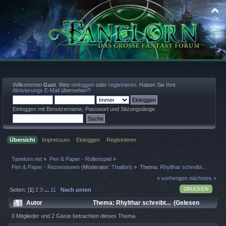
Willkommen
Gast
. Bitte
einloggen
oder
registrieren
. Haben Sie Ihre
Aktivierungs E-Mail
übersehen?
Einloggen mit Benutzername, Passwort und Sitzungslänge
Übersicht
Impressum
Einloggen
Registrieren
Tanelorn.net
»
Pen & Paper - Rollenspiel
»
Pen & Paper - Rezensionen
(Moderator:
Thallion
) »
Thema:
Rhylthar schreibt...
« vorheriges
nächstes »
DRUCKEN
Seiten: [
1
]
2
3
...
11
Nach unten
Autor
Thema: Rhylthar schreibt... (Gelesen
96887 mal)
0 Mitglieder und 2 Gäste betrachten dieses Thema.