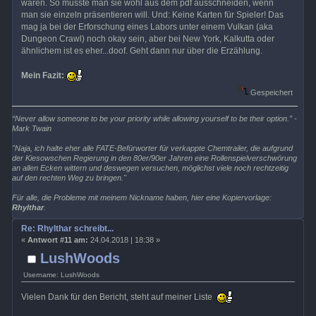
wären. So müsste man sie wohl aus dem pdf ausschneiden, wenn
man sie einzeln präsentieren will. Und: Keine Karten für Spieler! Das
mag ja bei der Erforschung eines Labors unter einem Vulkan (aka
Dungeon Crawl) noch okay sein, aber bei New York, Kalkutta oder
ähnlichem ist es eher...doof. Geht dann nur über die Erzählung.
Mein Fazit:
Gespeichert
“Never allow someone to be your priority while allowing yourself to be their option.” -
Mark Twain
"Naja, ich halte eher alle FATE-Befürworter für verkappte Chemtrailer, die aufgrund
der Kiesowschen Regierung in den 80er/90er Jahren eine Rollenspielverschwörung
an allen Ecken wittern und deswegen versuchen, möglichst viele noch rechtzeitig
auf den rechten Weg zu bringen."
Für alle, die Probleme mit meinem Nickname haben, hier eine Kopiervorlage:
Rhylthar
.
Re: Rhylthar schreibt...
«
Antwort #11 am:
24.04.2018 | 18:38 »
LushWoods
Username: LushWoods
Vielen Dank für den Bericht, steht auf meiner Liste