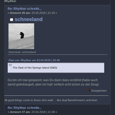
Rhylthar
.
Re: Rhylthar schreibt...
«
Antwort #6 am:
23.04.2018 | 21:18 »
schneeland
Username: schneeland
Zitat von: Rhylthar am 23.04.2018 | 20:38
- The Dark of Hot Springs Island (D&D)
Da bin ich mal gespannt, was Du dann dazu erzählst (habe auch
damit geliebäugelt, aber ich hab' einfach echt schon zu viel Zeug)
Gespeichert
All good things come to those who wait! ... like dual flamethrowers and beer.
Re: Rhylthar schreibt...
«
Antwort #7 am:
23.04.2018 | 21:38 »