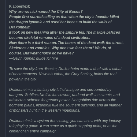
Klappentext:
Why are we nicknamed the City of Bones?
People first started calling us that when the city's founder killed
the dragon Ignomia and used her bones to build the walls of
Drakonheim.
It took on new meaning after the Empire fell. The marble palaces
became skeletal remains of a dead civilization.
Now there is a third reason. The bones of the dead walk the street.
Skeletons and zombies. Why don't we fear them? We do, of
course. But what choice do we have?
—Gavin Kipper, guide for hire
To save the city from disaster, Drakonheim made a deal with a cabal
of necromancers. Now this cabal, the Gray Society, holds the real
power in the city.
Drakonheim is a fantasy city full of intrigue and surrounded by
dangers. Goblins dwell in the sewers, undead walk the streets, and
aristocrats scheme for greater power. Hobgoblins ride across the
northern plains, lizardfolk rule the southern swamps, and all manner
of monsters hunt in the western mountains.
Drakonheim is a system-free setting; you can use it with any fantasy
roleplaying game. It can serve as a quick stopping point, or as the
center of an entire campaign.