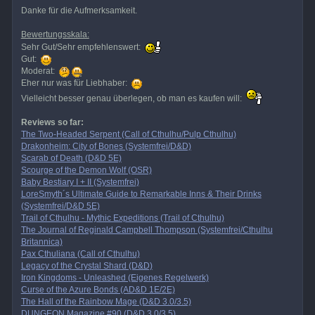
Danke für die Aufmerksamkeit.
Bewertungsskala:
Sehr Gut/Sehr empfehlenswert:
Gut:
Moderat:
Eher nur was für Liebhaber:
Vielleicht besser genau überlegen, ob man es kaufen will:
Reviews so far:
The Two-Headed Serpent (Call of Cthulhu/Pulp Cthulhu)
Drakonheim: City of Bones (Systemfrei/D&D)
Scarab of Death (D&D 5E)
Scourge of the Demon Wolf (OSR)
Baby Bestiary I + II (Systemfrei)
LoreSmyth´s Ultimate Guide to Remarkable Inns & Their Drinks
(Systemfrei/D&D 5E)
Trail of Cthulhu - Mythic Expeditions (Trail of Cthulhu)
The Journal of Reginald Campbell Thompson (Systemfrei/Cthulhu
Britannica)
Pax Cthuliana (Call of Cthulhu)
Legacy of the Crystal Shard (D&D)
Iron Kingdoms - Unleashed (Eigenes Regelwerk)
Curse of the Azure Bonds (AD&D 1E/2E)
The Hall of the Rainbow Mage (D&D 3.0/3.5)
DUNGEON Magazine #90 (D&D 3.0/3.5)