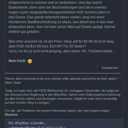
entsprechend zu würzen und zu verbessern. Und das macht
Drakonheim, denn über die Beschreibungen und die in meinen
Augen super dargestellten/ausgearbeiteten NSC kommt Leben in
das Ganze. Das ganze bekommt etwas rundes, weg von einer
nüchternen Stadtbeschreibung zu etwas, das atmet bzw. in das man
eintauchen kann. Hier hat man schon Wert auf Details gelegt. Hat mir
wirklich gut gefallen.
Was eher unschön ist, ist der Preis. Okay, pdf für $5.99 ist noch okay,
aber POD mit $14.99 bzw. $19.99? Für 50 Seiten?
Sorry, ich bin ja echt nicht pingelig, aber dabei: Nö. Trotzdem bleibt...
Mein Fazit:
Gespeichert
“Never allow someone to be your priority while allowing yourself to be their option.” -
Mark Twain
"Naja, ich halte eher alle FATE-Befürworter für verkappte Chemtrailer, die aufgrund
der Kiesowschen Regierung in den 80er/90er Jahren eine Rollenspielverschwörung
an allen Ecken wittern und deswegen versuchen, möglichst viele noch rechtzeitig
auf den rechten Weg zu bringen."
Für alle, die Probleme mit meinem Nickname haben, hier eine Kopiervorlage:
Rhylthar
.
Re: Rhylthar schreibt...
«
Antwort #20 am:
25.04.2018 | 22:48 »