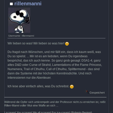
rillenmanni
Username: rillenmanni
Wir lieben so was! Wir lieben so was hier!
Du fragst nach Wünschen, und mir fällt ein, dass ich kaum weiß, was
Du so spielst. ... Mir ist es am liebsten, wenn Du irgendwas
besprichst, das ich auch kenne. So ganz grob gesagt: DSA1-4, ganz
altes D&D oder Curse of Strahd, Lamentations of the Flame Princess,
Numenera, Trail of Cthulhu, Call of Cthulhu, Splittermond - das sind
dann die Systeme mit der höchsten Kenntnisdichte. Und mich
interessieren nur die Abenteuer.
Ich lese aber einfach alles, was Du schreibst.
Gespeichert
Während die Opfer sich umkrempeln und der Professor nicht zu erreichen ist, reißt
Rillen-Manni voller Wut eine Waffe an sich ...
I scream! You scream! We all scream! For ice-cream! (Roberto Benigni)