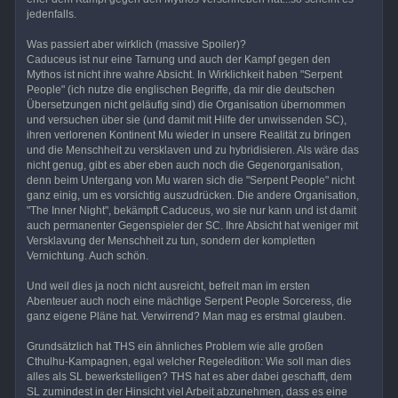
jedenfalls.
Was passiert aber wirklich (massive Spoiler)?
Caduceus ist nur eine Tarnung und auch der Kampf gegen den
Mythos ist nicht ihre wahre Absicht. In Wirklichkeit haben "Serpent
People" (ich nutze die englischen Begriffe, da mir die deutschen
Übersetzungen nicht geläufig sind) die Organisation übernommen
und versuchen über sie (und damit mit Hilfe der unwissenden SC),
ihren verlorenen Kontinent Mu wieder in unsere Realität zu bringen
und die Menschheit zu versklaven und zu hybridisieren. Als wäre das
nicht genug, gibt es aber eben auch noch die Gegenorganisation,
denn beim Untergang von Mu waren sich die "Serpent People" nicht
ganz einig, um es vorsichtig auszudrücken. Die andere Organisation,
"The Inner Night", bekämpft Caduceus, wo sie nur kann und ist damit
auch permanenter Gegenspieler der SC. Ihre Absicht hat weniger mit
Versklavung der Menschheit zu tun, sondern der kompletten
Vernichtung. Auch schön.
Und weil dies ja noch nicht ausreicht, befreit man im ersten
Abenteuer auch noch eine mächtige Serpent People Sorceress, die
ganz eigene Pläne hat. Verwirrend? Man mag es erstmal glauben.
Grundsätzlich hat THS ein ähnliches Problem wie alle großen
Cthulhu-Kampagnen, egal welcher Regeledition: Wie soll man dies
alles als SL bewerkstelligen? THS hat es aber dabei geschafft, dem
SL zumindest in der Hinsicht viel Arbeit abzunehmen, dass es eine