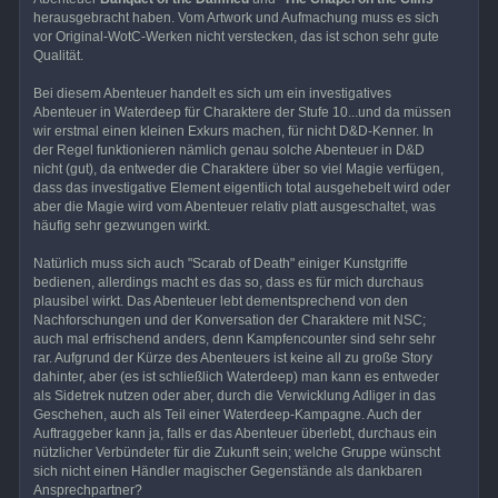
herausgebracht haben. Vom Artwork und Aufmachung muss es sich
vor Original-WotC-Werken nicht verstecken, das ist schon sehr gute
Qualität.
Bei diesem Abenteuer handelt es sich um ein investigatives
Abenteuer in Waterdeep für Charaktere der Stufe 10...und da müssen
wir erstmal einen kleinen Exkurs machen, für nicht D&D-Kenner. In
der Regel funktionieren nämlich genau solche Abenteuer in D&D
nicht (gut), da entweder die Charaktere über so viel Magie verfügen,
dass das investigative Element eigentlich total ausgehebelt wird oder
aber die Magie wird vom Abenteuer relativ platt ausgeschaltet, was
häufig sehr gezwungen wirkt.
Natürlich muss sich auch "Scarab of Death" einiger Kunstgriffe
bedienen, allerdings macht es das so, dass es für mich durchaus
plausibel wirkt. Das Abenteuer lebt dementsprechend von den
Nachforschungen und der Konversation der Charaktere mit NSC;
auch mal erfrischend anders, denn Kampfencounter sind sehr sehr
rar. Aufgrund der Kürze des Abenteuers ist keine all zu große Story
dahinter, aber (es ist schließlich Waterdeep) man kann es entweder
als Sidetrek nutzen oder aber, durch die Verwicklung Adliger in das
Geschehen, auch als Teil einer Waterdeep-Kampagne. Auch der
Auftraggeber kann ja, falls er das Abenteuer überlebt, durchaus ein
nützlicher Verbündeter für die Zukunft sein; welche Gruppe wünscht
sich nicht einen Händler magischer Gegenstände als dankbaren
Ansprechpartner?