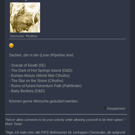
Username: Rhylthar
Sachen, die in der (Lese-)Pipeline sind:
- Scarab of Death (5E)
- The Dark of Hot Springs Island (D&D)
- Europe Ablaze (World War Cthulhu)
- The Star on the Shore (Cthulhu)
- Ruins of Azlant Adventure Path (Pathfinder)
- Baby Bestiary (D&D)
Können gerne Wünsche geäußert werden.
Gespeichert
“Never allow someone to be your priority while allowing yourself to be their option.” -
Mark Twain
"Naja, ich halte eher alle FATE-Befürworter für verkappte Chemtrailer, die aufgrund