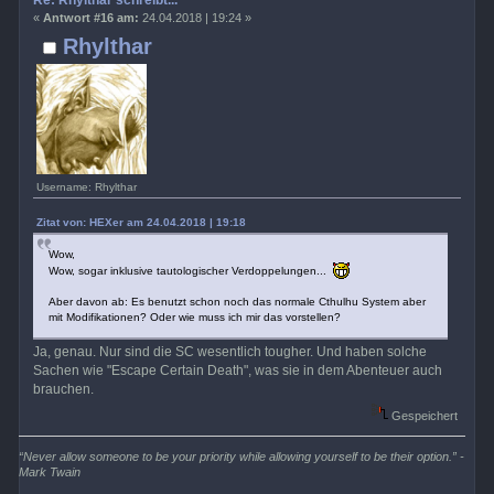
Re: Rhylthar schreibt...
«
Antwort #16 am:
24.04.2018 | 19:24 »
Rhylthar
Username: Rhylthar
Zitat von: HEXer am 24.04.2018 | 19:18
Wow,
Wow, sogar inklusive tautologischer Verdoppelungen...
Aber davon ab: Es benutzt schon noch das normale Cthulhu System aber
mit Modifikationen? Oder wie muss ich mir das vorstellen?
Ja, genau. Nur sind die SC wesentlich tougher. Und haben solche
Sachen wie "Escape Certain Death", was sie in dem Abenteuer auch
brauchen.
Gespeichert
“Never allow someone to be your priority while allowing yourself to be their option.” -
Mark Twain