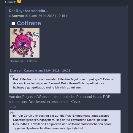
Haare!"
Re: Rhylthar schreibt...
«
Antwort #14 am:
24.04.2018 | 19:15 »
Coltrane
Username: Coltrane
Zitat von: Caranthir am 24.04.2018 | 19:01
Pulp Cthulhu nutzt die normalen Cthulhu-Regeln nur ... pulpiger? Oder ist
das ein komplett eigenes System? Beim Hexer-Rollenspiel hat das
halbwegs gut geklappt, meine ich mich zu erinnern.
Von der Pegasus Website - der deutsche Pulpband ist als PDF
schon raus, Druckversion erscheint in Kürze:
Zitat
In Pulp Cthulhu findest du ein auf die Pulp-Erfordernisse angepasstes
Charaktergenerierungssystem, Regeln für psychische Kräfte, geistige
Gesundheit, erweiterte Fähigkeiten und seltsame Wissenschaften sowie
Tipps für Spielleiter für Abenteuer im Pulp-Style-Stil.