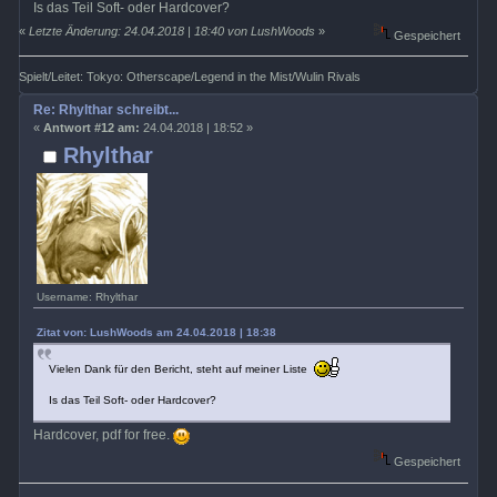
Is das Teil Soft- oder Hardcover?
«
Letzte Änderung: 24.04.2018 | 18:40 von LushWoods
»
Gespeichert
Spielt/Leitet: Tokyo: Otherscape/Legend in the Mist/Wulin Rivals
Re: Rhylthar schreibt...
«
Antwort #12 am:
24.04.2018 | 18:52 »
Rhylthar
Username: Rhylthar
Zitat von: LushWoods am 24.04.2018 | 18:38
Vielen Dank für den Bericht, steht auf meiner Liste
Is das Teil Soft- oder Hardcover?
Hardcover, pdf for free.
Gespeichert