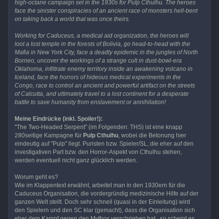
high-octane campaign set in the 1930s for Pulp Cthulhu. The heroes
face the sinister conspiracies of an ancient race of monsters hell-bent
on taking back a world that was once theirs.
Working for Caduceus, a medical aid organization, the heroes will
loot a lost temple in the forests of Bolivia, go head-to-head with the
Mafia in New York City, face a deadly epidemic in the jungles of North
Borneo, uncover the workings of a strange cult in dust-bowl-era
Oklahoma, infiltrate enemy territory inside an awakening volcano in
Iceland, face the horrors of hideous medical experiments in the
Congo, race to control an ancient and powerful artifact on the streets
of Calcutta, and ultimately travel to a lost continent for a desperate
battle to save humanity from enslavement or annihilation!
Meine Eindrücke (inkl. Spoiler!):
"The Two-Headed Serpent" (im Folgenden: THS) ist eine knapp
280seitige Kampagne für
Pulp Cthulhu
, wobei die Betonung hier
eindeutig auf "Pulp" liegt. Puristen bzw. Spieler/SL, die eher auf den
investigativen Part bzw. den Horror-Aspekt von Cthulhu stehen,
werden eventuell nicht ganz glücklich werden.
Worum geht es?
Wie im Klappentext erwähnt, arbeitet man in den 1930ern für die
Caduceus Organisation, die vordergründig medizinische Hilfe auf der
ganzen Welt stellt. Doch sehr schnell (quasi in der Einleitung) wird
den Spielern und den SC klar (gemacht), dass die Organisation sich
eher dem Kampf gegen den Mythos verschrieben hat...so scheint es