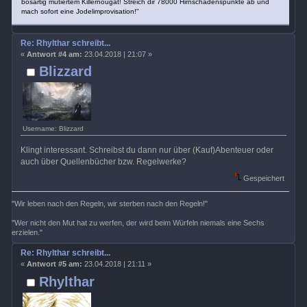
bösartig mutiertem Killernougat! Streich dir 78000 Hirnschadenspunkte ab und
mach sofort eine Jodelimprovisation!"
Re: Rhylthar schreibt...
«
Antwort #4 am:
23.04.2018 | 21:07 »
Blizzard
Username: Blizzard
Klingt interessant. Schreibst du dann nur über (Kauf)Abenteuer oder
auch über Quellenbücher bzw. Regelwerke?
Gespeichert
"Wir leben nach den Regeln, wir sterben nach den Regeln!"
"Wer nicht den Mut hat zu werfen, der wird beim Würfeln niemals eine Sechs
erzielen."
Re: Rhylthar schreibt...
«
Antwort #5 am:
23.04.2018 | 21:11 »
Rhylthar