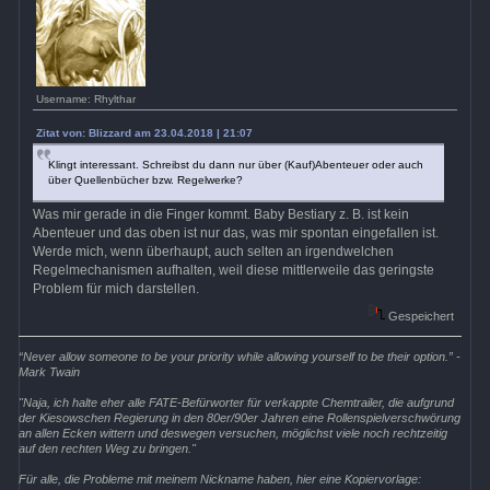
Username: Rhylthar
Zitat von: Blizzard am 23.04.2018 | 21:07
Klingt interessant. Schreibst du dann nur über (Kauf)Abenteuer oder auch
über Quellenbücher bzw. Regelwerke?
Was mir gerade in die Finger kommt. Baby Bestiary z. B. ist kein
Abenteuer und das oben ist nur das, was mir spontan eingefallen ist.
Werde mich, wenn überhaupt, auch selten an irgendwelchen
Regelmechanismen aufhalten, weil diese mittlerweile das geringste
Problem für mich darstellen.
Gespeichert
“Never allow someone to be your priority while allowing yourself to be their option.” -
Mark Twain
"Naja, ich halte eher alle FATE-Befürworter für verkappte Chemtrailer, die aufgrund
der Kiesowschen Regierung in den 80er/90er Jahren eine Rollenspielverschwörung
an allen Ecken wittern und deswegen versuchen, möglichst viele noch rechtzeitig
auf den rechten Weg zu bringen."
Für alle, die Probleme mit meinem Nickname haben, hier eine Kopiervorlage: