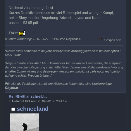
Nochmal zusammengefasst:
Kurzes Detektivabenteuer mit viel Rollenspiel und weniger Kampf,
netter Story in toller Umgebung. Artwork, Layout und Karten
passen...$3.95 pdf.
Fazit:
«
Letzte Änderung: 12.01.2021 | 13:10 von Rhylthar
»
Gespeichert
“Never allow someone to be your priority while allowing yourself to be their option.” -
Mark Twain
"Naja, ich halte eher alle FATE-Befürworter für verkappte Chemtrailer, die aufgrund
der Kiesowschen Regierung in den 80er/90er Jahren eine Rollenspielverschwörung
an allen Ecken wittern und deswegen versuchen, möglichst viele noch rechtzeitig
auf den rechten Weg zu bringen."
Für alle, die Probleme mit meinem Nickname haben, hier eine Kopiervorlage:
Rhylthar
.
Re: Rhylthar schreibt...
«
Antwort #21 am:
25.04.2018 | 23:47 »
schneeland