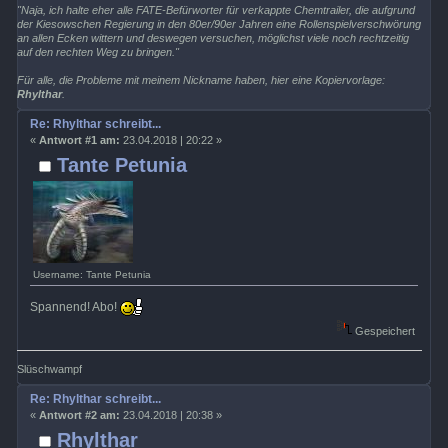
"Naja, ich halte eher alle FATE-Befürworter für verkappte Chemtrailer, die aufgrund
der Kiesowschen Regierung in den 80er/90er Jahren eine Rollenspielverschwörung
an allen Ecken wittern und deswegen versuchen, möglichst viele noch rechtzeitig
auf den rechten Weg zu bringen."
Für alle, die Probleme mit meinem Nickname haben, hier eine Kopiervorlage:
Rhylthar
.
Re: Rhylthar schreibt...
«
Antwort #1 am:
23.04.2018 | 20:22 »
Tante Petunia
Username: Tante Petunia
Spannend! Abo!
Gespeichert
Slüschwampf
Re: Rhylthar schreibt...
«
Antwort #2 am:
23.04.2018 | 20:38 »
Rhylthar