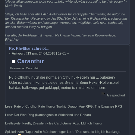
“Never allow someone to be your priority while allowing yourself to be their option.” -
Mark Twain
"Naja, ich halte eher alle FATE-Befürworter für verkappte Chemtrailer, die aufgrund
der Kiesowschen Regierung in den 80er/90er Jahren eine Rollenspielverschwörung
an allen Ecken wittern und deswegen versuchen, möglichst viele noch rechtzeitig
auf den rechten Weg zu bringen."
Für alle, die Probleme mit meinem Nickname haben, hier eine Kopiervorlage:
Rhylthar
.
Re: Rhylthar schreibt...
«
Antwort #13 am:
24.04.2018 | 19:01 »
Caranthir
Username: Caranthir
Pulp Cthulhu nutzt die normalen Cthulhu-Regeln nur ... pulpiger?
Oder ist das ein komplett eigenes System? Beim Hexer-Rollenspiel
hat das halbwegs gut geklappt, meine ich mich zu erinnern.
Gespeichert
Lese: Fate of Cthulhu, Fate Horror Toolkit, Dragon Age RPG, The Expanse RPG
Leite: Der Eine Ring (Kampagnen in Wilderland und Rohan)
Brettspiele: Firefly, Dresden Files Card Game, Azul, Eldritch Horror
Spielerin von Rapunzel in Märchenkrieger Los!: "Das schaffe ich, ich hab lange