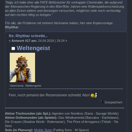
"Naja, ich halte eher alle FATE-Befürworter für verkappte Chemtrailer, die aufgrund
der Kiesowschen Regierung in den 80er/90er Jahren eine Rollenspielverschwörung
an allen Ecken wittern und deswegen versuchen, möglichst viele noch rechtzeitig
auf den rechten Weg zu bringen."
Für alle, die Probleme mit meinem Nickname haben, hier eine Kopiervorlage:
Rhylthar
.
Re: Rhylthar schreibt...
«
Antwort #17 am:
24.04.2018 | 19:24 »
Weltengeist
Username: Weltengeist
Fein, noch jemand der Rezensionen schreibt. Abo!
Gespeichert
Aktive Tischrunden (als SpL):
Agenten von Nomikos (Eana - Savage Worlds)
Aktive Onlinerunden (als Spieler):
Das Windkammtal (Barsaive - Earthdawn),
Die Grauen (Shadow World - Rolemaster), The Price of Arrogance (Théah - 7te
See)
Solo (in Planung):
Mythic Suns
(Fading Suns - M-Space)