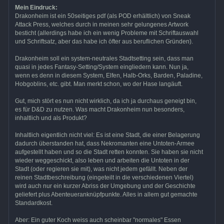
Mein Eindruck:
Drakonheim ist ein 50seitiges pdf (als POD erhältlich) von Sneak
Attack Press, welches durch in meinen sehr gelungenes Artwork
besticht (allerdings habe ich ein wenig Probleme mit Schriftauswahl
und Schriftsatz, aber das habe ich öfter aus beruflichen Gründen).
Drakonheim soll ein system-neutrales Stadtsetting sein, dass man
quasi in jedes Fantasy-Setting/System eingliedern kann. Nun ja,
wenn es denn in diesem System, Elfen, Halb-Orks, Barden, Paladine,
Hobgoblins, etc. gibt. Man merkt schon, wo der Hase langäuft.
Gut, mich stört es nun nicht wirklich, da ich ja durchaus geneigt bin,
es für D&D zu nutzen. Was macht Drakonheim nun besonders,
inhaltlich und als Produkt?
Inhaltlich eigentlich nicht viel: Es ist eine Stadt, die einer Belagerung
dadurch überstanden hat, dass Nekromanten eine Untoten-Armee
aufgestellt haben und so die Stadt retten konnten. Sie haben sie nicht
wieder weggeschickt, also leben und arbeiten die Untoten in der
Stadt (oder regieren sie mit), was nicht jedem gefällt. Neben der
reinen Stadtbeschreibung (eingeteilt in die verschiedenen Viertel)
wird auch nur ein kurzer Abriss der Umgebung und der Geschichte
geliefert plus Abenteueranknüpfpunkte. Alles in allem gut gemachte
Standardkost.
Aber: Ein guter Koch weiss auch scheinbar "normales" Essen