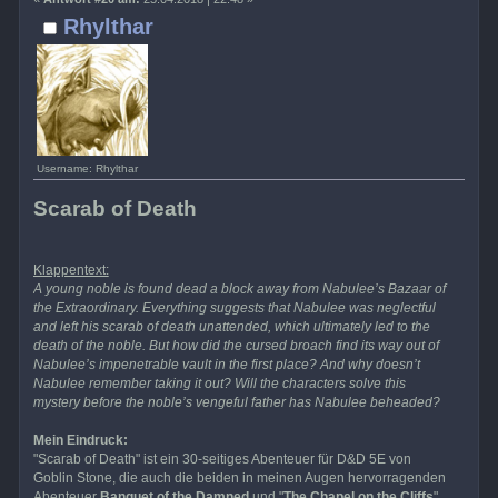
Rhylthar
Username: Rhylthar
Scarab of Death
Klappentext:
A young noble is found dead a block away from Nabulee’s Bazaar of
the Extraordinary. Everything suggests that Nabulee was neglectful
and left his scarab of death unattended, which ultimately led to the
death of the noble. But how did the cursed broach find its way out of
Nabulee’s impenetrable vault in the first place? And why doesn’t
Nabulee remember taking it out? Will the characters solve this
mystery before the noble’s vengeful father has Nabulee beheaded?
Mein Eindruck:
"Scarab of Death" ist ein 30-seitiges Abenteuer für D&D 5E von
Goblin Stone, die auch die beiden in meinen Augen hervorragenden
Abenteuer
Banquet of the Damned
und "
The Chapel on the Cliffs
"