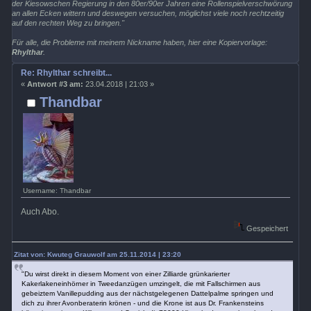
der Kiesowschen Regierung in den 80er/90er Jahren eine Rollenspielverschwörung
an allen Ecken wittern und deswegen versuchen, möglichst viele noch rechtzeitig
auf den rechten Weg zu bringen."
Für alle, die Probleme mit meinem Nickname haben, hier eine Kopiervorlage:
Rhylthar
.
Re: Rhylthar schreibt...
«
Antwort #3 am:
23.04.2018 | 21:03 »
Thandbar
Username: Thandbar
Auch Abo.
Gespeichert
Zitat von: Kwuteg Grauwolf am 25.11.2014 | 23:20
"Du wirst direkt in diesem Moment von einer Zilliarde grünkarierter
Kakerlakeneinhörner in Tweedanzügen umzingelt, die mit Fallschirmen aus
gebeiztem Vanillepudding aus der nächstgelegenen Dattelpalme springen und
dich zu ihrer Avonberaterin krönen - und die Krone ist aus Dr. Frankensteins