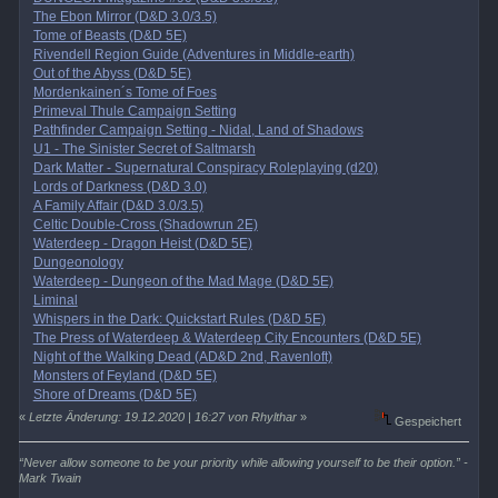
The Ebon Mirror (D&D 3.0/3.5)
Tome of Beasts (D&D 5E)
Rivendell Region Guide (Adventures in Middle-earth)
Out of the Abyss (D&D 5E)
Mordenkainen´s Tome of Foes
Primeval Thule Campaign Setting
Pathfinder Campaign Setting - Nidal, Land of Shadows
U1 - The Sinister Secret of Saltmarsh
Dark Matter - Supernatural Conspiracy Roleplaying (d20)
Lords of Darkness (D&D 3.0)
A Family Affair (D&D 3.0/3.5)
Celtic Double-Cross (Shadowrun 2E)
Waterdeep - Dragon Heist (D&D 5E)
Dungeonology
Waterdeep - Dungeon of the Mad Mage (D&D 5E)
Liminal
Whispers in the Dark: Quickstart Rules (D&D 5E)
The Press of Waterdeep & Waterdeep City Encounters (D&D 5E)
Night of the Walking Dead (AD&D 2nd, Ravenloft)
Monsters of Feyland (D&D 5E)
Shore of Dreams (D&D 5E)
«
Letzte Änderung: 19.12.2020 | 16:27 von Rhylthar
»
Gespeichert
“Never allow someone to be your priority while allowing yourself to be their option.” -
Mark Twain