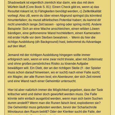
Shadowdark ist eigentlich ziemlich klar darin, wie das mit dem
Würfeln läuft (Core Book S. 81): Einen Check gibt es, wenn a) das
Resultat riskant ist, b) Fähigkeiten benötigt werden, c) Zeitkritikalität
vorliegt. Also zB, wenn du über einen Abgrund springst (du könntest
hinunterfallen; du musst athletisches Potential haben; du kannst dir
nicht unendlich lange Zeit lassen - spring oder spring nicht). Andere
Beispiele: Sich an eine Wache anschleichen, einen wilden Löwen
bändigen, eine gefronerene Wand hochklettern, einen Kameraden
mit erster Hulfe vor dem Sterben bewahren. - Wenn du hier die
richtige Ausbildung (dh Background) hast, bekommst du Advantage
auf den Wurf.
Jemand mit der richtigen Ausbildung hingegen sollte immer
erfolgreich sein, wenn er eine zwar nicht triviale, aber mit Zeiteinsatz
und ohne großes persönliches Risiko zu lösende Aufgabe
bewältigen will. Ein Dieb, der an der richtigen Stelle (!! - der Spieler
muss schon darauf hinweisen, wo er sucht) nach einer Falle sucht;
ein Magier, der alte Runen liest; ein Abenteurer, der sich Zeit nimmt
und eine Wand nach einer Geheimtür untersucht.
Hier ist aber natürlich immer die Möglichkeit gegeben, dass der Task
kritischer wird und daher doch gewürfelt werden muss. Die Falle
könnte sehr einfach ausgelöst werden, wenn man sich beim Suchen
dumm anstellt? Wenn man die Runen falsch liest, explodieren sie?
Die Geheimtür muss gefunden werden, bevor der Scharlachrote
Minotaurus den Raum betritt? Oder der Kleriker sucht die Falle, der