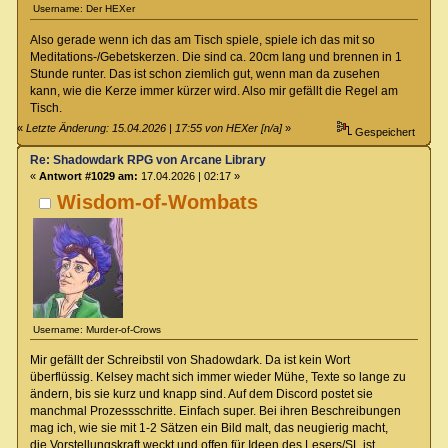
Username: Der HEXer
Also gerade wenn ich das am Tisch spiele, spiele ich das mit so
Meditations-/Gebetskerzen. Die sind ca. 20cm lang und brennen in 1
Stunde runter. Das ist schon ziemlich gut, wenn man da zusehen
kann, wie die Kerze immer kürzer wird. Also mir gefällt die Regel am
Tisch.
«
Letzte Änderung: 15.04.2026 | 17:55 von HEXer [n/a]
»
Gespeichert
Re: Shadowdark RPG von Arcane Library
«
Antwort #1029 am:
17.04.2026 | 02:17 »
Wisdom-of-Wombats
Username: Murder-of-Crows
Mir gefällt der Schreibstil von Shadowdark. Da ist kein Wort
überflüssig. Kelsey macht sich immer wieder Mühe, Texte so lange zu
ändern, bis sie kurz und knapp sind. Auf dem Discord postet sie
manchmal Prozessschritte. Einfach super. Bei ihren Beschreibungen
mag ich, wie sie mit 1-2 Sätzen ein Bild malt, das neugierig macht,
die Vorstellungskraft weckt und offen für Ideen des Lesers/SL ist.