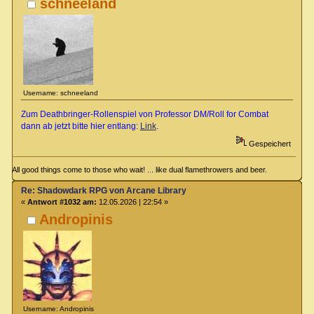
schneeland
Username: schneeland
Zum Deathbringer-Rollenspiel von Professor DM/Roll for Combat
dann ab jetzt bitte hier entlang:
Link
.
Gespeichert
All good things come to those who wait! ... like dual flamethrowers and beer.
Re: Shadowdark RPG von Arcane Library
«
Antwort #1032 am:
12.05.2026 | 22:54 »
Andropinis
Username: Andropinis