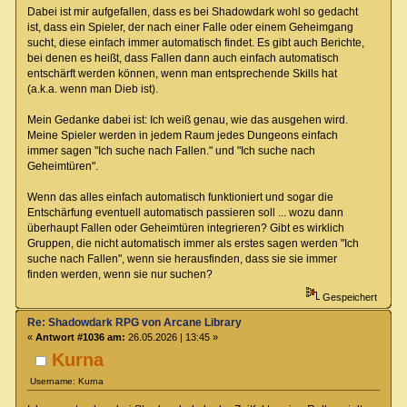
Dabei ist mir aufgefallen, dass es bei Shadowdark wohl so gedacht
ist, dass ein Spieler, der nach einer Falle oder einem Geheimgang
sucht, diese einfach immer automatisch findet. Es gibt auch Berichte,
bei denen es heißt, dass Fallen dann auch einfach automatisch
entschärft werden können, wenn man entsprechende Skills hat
(a.k.a. wenn man Dieb ist).
Mein Gedanke dabei ist: Ich weiß genau, wie das ausgehen wird.
Meine Spieler werden in jedem Raum jedes Dungeons einfach
immer sagen "Ich suche nach Fallen." und "Ich suche nach
Geheimtüren".
Wenn das alles einfach automatisch funktioniert und sogar die
Entschärfung eventuell automatisch passieren soll ... wozu dann
überhaupt Fallen oder Geheimtüren integrieren? Gibt es wirklich
Gruppen, die nicht automatisch immer als erstes sagen werden "Ich
suche nach Fallen", wenn sie herausfinden, dass sie sie immer
finden werden, wenn sie nur suchen?
Gespeichert
Re: Shadowdark RPG von Arcane Library
«
Antwort #1036 am:
26.05.2026 | 13:45 »
Kurna
Username: Kurna