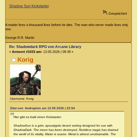
Shadow Sun Kickstarter
Gespeichert
A reader lives a thousand lives before he dies. The man who never reads lives only
one.
George R.R. Martin
Re: Shadowdark RPG von Arcane Library
«
Antwort #1033 am:
13.05.2026 | 08:38 »
Korig
Username: Korig
Zitat von: Andropinis am 12.05.2026 | 22:54
Hier gibt es bald einen Kickstarter:
ShadowSun is a grim, apocalyptic desert setting designed for use with
ShadowDark. The moon has been destroyed. Reckless magic has drained
the world of its vitality. Water is scarce. Metal is almost unobtainable. The