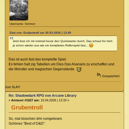
Username: Germon
Zitat von: Grubentroll am 30.03.2026 | 13:49
Jetzt lese ich mir erstmal heute den Quickstarter durch. Das schaut für mich
ja schon wieder aus wie ein komplettes Rollenspiel fast...
Das ist auch fast das komplette Spiel.
Es fehlen halt zig Tabellen um Dies Das Ananans zu erschaffen und
die Monster und magischen Gegenstände.
Gespeichert
Just SLAY!
Re: Shadowdark RPG von Arcane Library
«
Antwort #1027 am:
15.04.2026 | 13:33 »
Grubentroll
So, mal bisschen drin rumgelesen.
Schönes "Best of D&D".