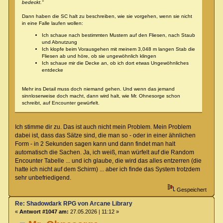
bedeckt."
Dann haben die SC halt zu beschreiben, wie sie vorgehen, wenn sie nicht
in eine Falle laufen wollen:
Ich schaue nach bestimmten Mustern auf den Fliesen, nach Staub
und Abnutzung
Ich klopfe beim Vorausgehen mit meinem 3,048 m langen Stab die
Fliesen ab und höre, ob sie ungewöhnlich klingen
Ich schaue mir die Decke an, ob ich dort etwas Ungewöhnliches
entdecke
Mehr ins Detail muss doch niemand gehen. Und wenn das jemand
sinnloserweise doch macht, dann wird halt, wie Mr. Ohnesorge schon
schreibt, auf Encounter gewürfelt.
Ich stimme dir zu. Das ist auch nicht mein Problem. Mein Problem
dabei ist, dass das Sätze sind, die man so - oder in einer ähnlichen
Form - in 2 Sekunden sagen kann und dann findet man halt
automatisch die Sachen. Ja, ich weiß, man würfelt auf die Random
Encounter Tabelle ... und ich glaube, die wird das alles entzerren (die
hatte ich nicht auf dem Schirm) ... aber ich finde das System trotzdem
sehr unbefriedigend.
Gespeichert
Re: Shadowdark RPG von Arcane Library
«
Antwort #1047 am:
27.05.2026 | 11:12 »