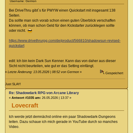
Username: Germon
Bei DriveThru gibt´s für PWYW einen Quickstart mit insgesamt 138
Seiten.
Da sollte man sich vorab schon einen guten Überblick verschaffen
können, ob man schon Geld für den Kickstarter zurücklegen sollte
oder nicht.
https://www.drivethrurpg.com/de/product/566810/shadowsun-revised-
quickstart
edit: Ich bin kein Dark Sun Kenner. Kann das von daher aus dieser
Sicht nicht beurteilen, wie gut er das Setting einfängt.
«
Letzte Änderung: 13.05.2026 | 08:52 von Germon
»
Gespeichert
Just SLAY!
Re: Shadowdark RPG von Arcane Library
«
Antwort #1035 am:
26.05.2026 | 13:37 »
Lovecraft
Ich werde jetzt demnächst online ein paar Shadowdark-Dungeons
leiten. Dazu schaue ich mich gerade in YouTube durch so manches
Video.