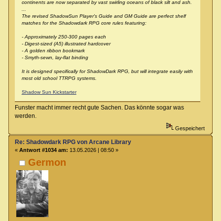
continents are now separated by vast swirling oceans of black silt and ash.
...
The revised ShadowSun Player's Guide and GM Guide are perfect shelf
matches for the Shadowdark RPG core rules featuring:
- Approximately 250-300 pages each
- Digest-sized (A5) illustrated hardcover
- A golden ribbon bookmark
- Smyth-sewn, lay-flat binding
It is designed specifically for ShadowDark RPG, but will integrate easily with
most old school TTRPG systems.
Shadow Sun Kickstarter
Funster macht immer recht gute Sachen. Das könnte sogar was
werden.
Gespeichert
Re: Shadowdark RPG von Arcane Library
«
Antwort #1034 am:
13.05.2026 | 08:50 »
Germon