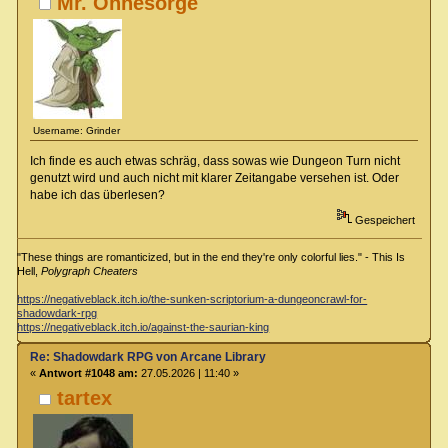
Mr. Ohnesorge
Username: Grinder
Ich finde es auch etwas schräg, dass sowas wie Dungeon Turn nicht
genutzt wird und auch nicht mit klarer Zeitangabe versehen ist. Oder
habe ich das überlesen?
Gespeichert
"These things are romanticized, but in the end they're only colorful lies." - This Is
Hell,
Polygraph Cheaters
https://negativeblack.itch.io/the-sunken-scriptorium-a-dungeoncrawl-for-
shadowdark-rpg
https://negativeblack.itch.io/against-the-saurian-king
Re: Shadowdark RPG von Arcane Library
«
Antwort #1048 am:
27.05.2026 | 11:40 »
tartex