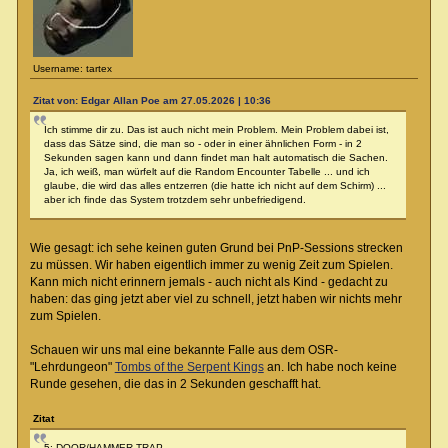
Username: tartex
Zitat von: Edgar Allan Poe am 27.05.2026 | 10:36
Ich stimme dir zu. Das ist auch nicht mein Problem. Mein Problem dabei ist,
dass das Sätze sind, die man so - oder in einer ähnlichen Form - in 2
Sekunden sagen kann und dann findet man halt automatisch die Sachen.
Ja, ich weiß, man würfelt auf die Random Encounter Tabelle ... und ich
glaube, die wird das alles entzerren (die hatte ich nicht auf dem Schirm) ...
aber ich finde das System trotzdem sehr unbefriedigend.
Wie gesagt: ich sehe keinen guten Grund bei PnP-Sessions strecken
zu müssen. Wir haben eigentlich immer zu wenig Zeit zum Spielen.
Kann mich nicht erinnern jemals - auch nicht als Kind - gedacht zu
haben: das ging jetzt aber viel zu schnell, jetzt haben wir nichts mehr
zum Spielen.
Schauen wir uns mal eine bekannte Falle aus dem OSR-
"Lehrdungeon"
Tombs of the Serpent Kings
an. Ich habe noch keine
Runde gesehen, die das in 2 Sekunden geschafft hat.
Zitat
5: DOOR/HAMMER TRAP