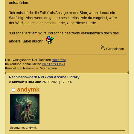
entschärfen.
"Ich entschärfe die Falle" als Ansage macht Sinn, wenn darauf ein
Wurf folgt. Aber wenn du genau beschreibst, wie du vorgehst, wäre
der Wurf ja auch eine bescheuerte, zusätzliche Hürde.
"Du scheiterst am Wurf und schneidest wohl versehentlich doch das
andere Kabel durch!".
Gespeichert
Die Zwillingsseen: Der Tanelorn
Hexcrawl
Im Youtube-Kanal: Meine
PnP-Let's-Plays
Kumpel von Raven c.s. McCracken
Re: Shadowdark RPG von Arcane Library
«
Antwort #1041 am:
26.05.2026 | 17:27 »
andymk
Username: andymk