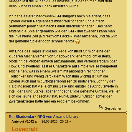
Krieger liest die Runen? Alles Anlässe, aus denen man statt dem
Auto-Success einen Check ansetzen würde.
Ich habe es als Shadowdark-GM übrigens noch nie erlebt, dass
Spieler diesen Regelansatz missbraucht hätten und einfach
permanent jeden Stein nach Fallen durchsucht hätten. Das nervt
erstens die Spieler genauso wie den GM - und zweitens kann man
die investierte Zeit ja direkt vom Fackel-Timer abziehen, und da wird
der gemeine Spieler doch schnell nervös
Am Ende des Tages ist dieses Regelkonstrukt für mich eine der
klügeren Mechanismen von Shadowdark; er ermöglicht erstens,
blödsinnige Proben einfach abzuhandeln, und verbessert damit den
Flow. Und zweitens lässt er Charaktere auf simple Weise kompetent
erscheinen, was in einem System mit ansonsten recht hoher
Tödlichkeit und wenig vertikalem Wachstum wichtig ist, um die
Spieler auch mal mit Erfolgserlebnissen zu motivieren. Johnny der
Halblingsdieb hat vielleicht nur 1 HP und einstellige Attributswerte in
Intelligenz und Stärke, aber er findet halt die geheime Giftfalle, weil er
sich die Truhe angeschaut hat, Punkt. Blutwulf Orkschlächter der
Zwergenkrieger hätte hier ein Problem bekommen.
Gespeichert
Re: Shadowdark RPG von Arcane Library
«
Antwort #1042 am:
26.05.2026 | 20:32 »
Lovecraft