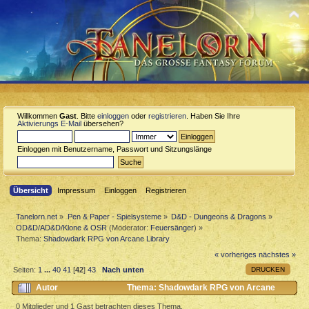
Willkommen
Gast
. Bitte
einloggen
oder
registrieren
. Haben Sie Ihre
Aktivierungs E-Mail
übersehen?
Einloggen mit Benutzername, Passwort und Sitzungslänge
Übersicht
Impressum
Einloggen
Registrieren
Tanelorn.net
»
Pen & Paper - Spielsysteme
»
D&D - Dungeons & Dragons
»
OD&D/AD&D/Klone & OSR
(Moderator:
Feuersänger
) »
Thema:
Shadowdark RPG von Arcane Library
« vorheriges
nächstes »
DRUCKEN
Seiten:
1
...
40
41
[
42
]
43
Nach unten
Autor
Thema: Shadowdark RPG von Arcane
Library (Gelesen 118618 mal)
0 Mitglieder und 1 Gast betrachten dieses Thema.