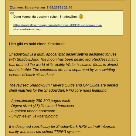
Zitat von: Berserker am 7.08.2025 | 21:40
Dann kennst du bestimmt schon ShadowSun.
https://www.drivethrurpg.com/de/product/433340/shadowsun-a-
shadowdark-setting
Hier gibt es bald einen Kickstarter:
ShadowSun is a grim, apocalyptic desert setting designed for use
with ShadowDark. The moon has been destroyed. Reckless magic
has drained the world of its vitality. Water is scarce. Metal is almost
unobtainable. The continents are now separated by vast swirling
oceans of black silt and ash.
...
The revised ShadowSun Player's Guide and GM Guide are perfect
shelf matches for the Shadowdark RPG core rules featuring:
- Approximately 250-300 pages each
- Digest-sized (A5) illustrated hardcover
- A golden ribbon bookmark
- Smyth-sewn, lay-flat binding
It is designed specifically for ShadowDark RPG, but will integrate
easily with most old school TTRPG systems.