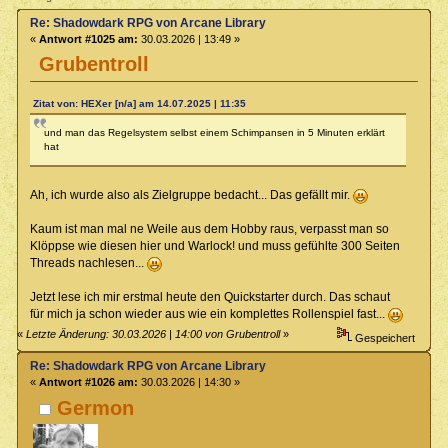
Re: Shadowdark RPG von Arcane Library
«
Antwort #1025 am:
30.03.2026 | 13:49 »
Grubentroll
Zitat von: HEXer [n/a] am 14.07.2025 | 11:35
und man das Regelsystem selbst einem Schimpansen in 5 Minuten erklärt
hat
Ah, ich wurde also als Zielgruppe bedacht... Das gefällt mir.
Kaum ist man mal ne Weile aus dem Hobby raus, verpasst man so
Klöppse wie diesen hier und Warlock! und muss gefühlte 300 Seiten
Threads nachlesen...
Jetzt lese ich mir erstmal heute den Quickstarter durch. Das schaut
für mich ja schon wieder aus wie ein komplettes Rollenspiel fast...
«
Letzte Änderung: 30.03.2026 | 14:00 von Grubentroll
»
Gespeichert
Re: Shadowdark RPG von Arcane Library
«
Antwort #1026 am:
30.03.2026 | 14:30 »
Germon