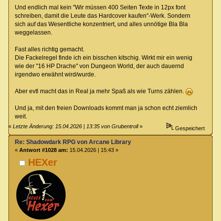
Und endlich mal kein "Wir müssen 400 Seiten Texte in 12px font
schreiben, damit die Leute das Hardcover kaufen"-Werk. Sondern
sich auf das Wesentliche konzentriert, und alles unnötige Bla Bla
weggelassen.
Fast alles richtig gemacht.
Die Fackelregel finde ich ein bisschen kitschig. Wirkt mir ein wenig
wie der "16 HP Drache" von Dungeon World, der auch dauernd
irgendwo erwähnt wird/wurde.
Aber evtl macht das in Real ja mehr Spaß als wie Turns zählen.
Und ja, mit den freien Downloads kommt man ja schon echt ziemlich
weit.
«
Letzte Änderung: 15.04.2026 | 13:35 von Grubentroll
»
Gespeichert
Re: Shadowdark RPG von Arcane Library
«
Antwort #1028 am:
15.04.2026 | 15:43 »
HEXer