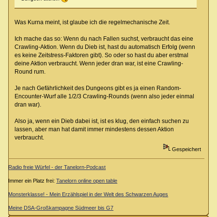
Was Kurna meint, ist glaube ich die regelmechanische Zeit.
Ich mache das so: Wenn du nach Fallen suchst, verbraucht das eine
Crawling-Aktion. Wenn du Dieb ist, hast du automatisch Erfolg (wenn
es keine Zeitstress-Faktoren gibt). So oder so hast du aber erstmal
deine Aktion verbraucht. Wenn jeder dran war, ist eine Crawling-
Round rum.
Je nach Gefährlichkeit des Dungeons gibt es ja einen Random-
Encounter-Wurf alle 1/2/3 Crawling-Rounds (wenn also jeder einmal
dran war).
Also ja, wenn ein Dieb dabei ist, ist es klug, den einfach suchen zu
lassen, aber man hat damit immer mindestens dessen Aktion
verbraucht.
Gespeichert
Radio freie Würfel - der Tanelorn-Podcast
Immer ein Platz frei:
Tanelorn online open table
Monsterklasse! - Mein Erzählspiel in der Welt des Schwarzen Auges
Meine DSA-Großkampagne Südmeer bis G7