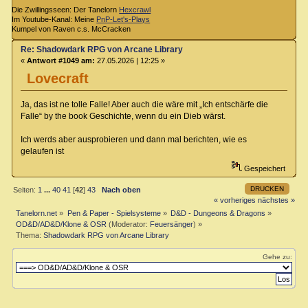
Die Zwillingsseen: Der Tanelorn
Hexcrawl
Im Youtube-Kanal: Meine
PnP-Let's-Plays
Kumpel von Raven c.s. McCracken
Re: Shadowdark RPG von Arcane Library
«
Antwort #1049 am:
27.05.2026 | 12:25 »
Lovecraft
Ja, das ist ne tolle Falle! Aber auch die wäre mit „Ich entschärfe die
Falle“ by the book Geschichte, wenn du ein Dieb wärst.
Ich werds aber ausprobieren und dann mal berichten, wie es
gelaufen ist
Gespeichert
DRUCKEN
Seiten:
1
...
40
41
[
42
]
43
Nach oben
« vorheriges
nächstes »
Tanelorn.net
»
Pen & Paper - Spielsysteme
»
D&D - Dungeons & Dragons
»
OD&D/AD&D/Klone & OSR
(Moderator:
Feuersänger
) »
Thema:
Shadowdark RPG von Arcane Library
Gehe zu: