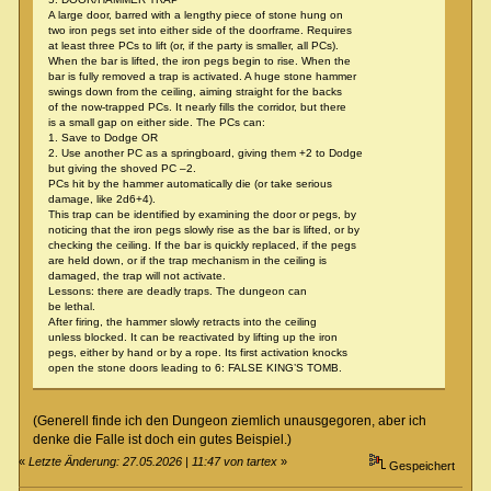
A large door, barred with a lengthy piece of stone hung on
two iron pegs set into either side of the doorframe. Requires
at least three PCs to lift (or, if the party is smaller, all PCs).
When the bar is lifted, the iron pegs begin to rise. When the
bar is fully removed a trap is activated. A huge stone hammer
swings down from the ceiling, aiming straight for the backs
of the now-trapped PCs. It nearly fills the corridor, but there
is a small gap on either side. The PCs can:
1. Save to Dodge OR
2. Use another PC as a springboard, giving them +2 to Dodge
but giving the shoved PC –2.
PCs hit by the hammer automatically die (or take serious
damage, like 2d6+4).
This trap can be identified by examining the door or pegs, by
noticing that the iron pegs slowly rise as the bar is lifted, or by
checking the ceiling. If the bar is quickly replaced, if the pegs
are held down, or if the trap mechanism in the ceiling is
damaged, the trap will not activate.
Lessons: there are deadly traps. The dungeon can
be lethal.
After firing, the hammer slowly retracts into the ceiling
unless blocked. It can be reactivated by lifting up the iron
pegs, either by hand or by a rope. Its first activation knocks
open the stone doors leading to 6: FALSE KING’S TOMB.
(Generell finde ich den Dungeon ziemlich unausgegoren, aber ich
denke die Falle ist doch ein gutes Beispiel.)
«
Letzte Änderung: 27.05.2026 | 11:47 von tartex
»
Gespeichert