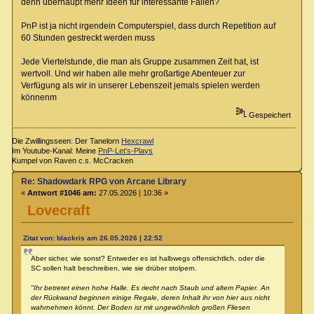
denn überhaupt mehr Ideen für interessante Fallen?
PnP ist ja nicht irgendein Computerspiel, dass durch Repetition auf
60 Stunden gestreckt werden muss
Jede Viertelstunde, die man als Gruppe zusammen Zeit hat, ist
wertvoll. Und wir haben alle mehr großartige Abenteuer zur
Verfügung als wir in unserer Lebenszeit jemals spielen werden
könnenm
Gespeichert
Die Zwillingsseen: Der Tanelorn
Hexcrawl
Im Youtube-Kanal: Meine
PnP-Let's-Plays
Kumpel von Raven c.s. McCracken
Re: Shadowdark RPG von Arcane Library
«
Antwort #1046 am:
27.05.2026 | 10:36 »
Lovecraft
Zitat von: blackris am 26.05.2026 | 22:52
Aber sicher, wie sonst? Entweder es ist halbwegs offensichtlich, oder die
SC sollen halt beschreiben, wie sie drüber stolpern.
"Ihr betretet einen hohe Halle. Es riecht nach Staub und altem Papier. An
der Rückwand beginnen einige Regale, deren Inhalt ihr von hier aus nicht
wahrnehmen könnt. Der Boden ist mit ungewöhnlich großen Fliesen