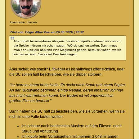
Username: blackris
Zitat von: Edgar Allan Poe am 26.05.2026 | 20:32
Aber Spaß beiseite(danke übrigens, für euren Input!) - nehmen wir also an,
die Spieler müssen mir schon sagen, WO sie suchen wollen. Dann muss
man den Spielern natürlich eine Möglichkeit geben, herauszufinden, wo sie
suchen müssen. Sei es mit Beschreibungen
Aber sicher, wie sonst? Entweder es ist halbwegs offensichtlich, oder
die SC sollen halt beschreiben, wie sie drüber stolpern.
"Ihr betretet einen hohe Halle. Es riecht nach Staub und altem Papier.
An der Rückwand beginnen einige Regale, deren Inhalt ihr von hier
aus nicht wahrnehmen könnt. Der Boden ist mit ungewöhnlich
großen Fliesen bedeckt."
Dann haben die SC halt zu beschreiben, wie sie vorgehen, wenn sie
nicht in eine Falle laufen wollen:
Ich schaue nach bestimmten Mustern auf den Fliesen, nach
Staub und Abnutzung
Ich klopfe beim Vorausgehen mit meinem 3,048 m langen