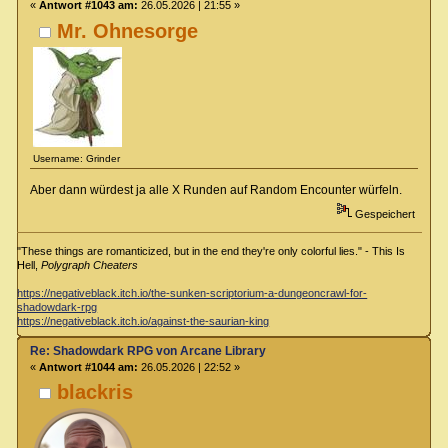
«
Antwort #1043 am:
26.05.2026 | 21:55 »
Mr. Ohnesorge
Username: Grinder
Aber dann würdest ja alle X Runden auf Random Encounter würfeln.
Gespeichert
"These things are romanticized, but in the end they're only colorful lies." - This Is
Hell,
Polygraph Cheaters
https://negativeblack.itch.io/the-sunken-scriptorium-a-dungeoncrawl-for-
shadowdark-rpg
https://negativeblack.itch.io/against-the-saurian-king
Re: Shadowdark RPG von Arcane Library
«
Antwort #1044 am:
26.05.2026 | 22:52 »
blackris