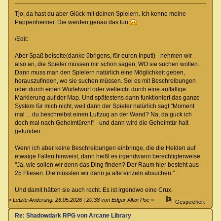
Tjo, da hast du aber Glück mit deinen Spielern. Ich kenne meine
Pappenheimer. Die werden genau das tun
/Edit:
Aber Spaß beiseite(danke übrigens, für euren Input!) - nehmen wir
also an, die Spieler müssen mir schon sagen, WO sie suchen wollen.
Dann muss man den Spielern natürlich eine Möglichkeit geben,
herauszufinden, wo sie suchen müssen. Sei es mit Beschreibungen
oder durch einen Würfelwurf oder vielleicht durch eine auffällige
Markierung auf der Map. Und spätestens dann funktioniert das ganze
System für mich nicht, weil dann der Spieler natürlich sagt "Moment
mal ... du beschreibst einen Luftzug an der Wand? Na, da guck ich
doch mal nach Geheimtüren!" - und dann wird die Geheimtür halt
gefunden.
Wenn ich aber keine Beschreibungen einbringe, die die Helden auf
etwaige Fallen hinweist, dann heißt es irgendwann berechtigterweise
"Ja, wie sollen wir denn das Ding finden? Der Raum hier besteht aus
25 Fliesen. Die müssten wir dann ja alle einzeln absuchen."
Und damit hätten sie auch recht. Es ist irgendwo eine Crux.
«
Letzte Änderung: 26.05.2026 | 20:38 von Edgar Allan Poe
»
Gespeichert
Re: Shadowdark RPG von Arcane Library