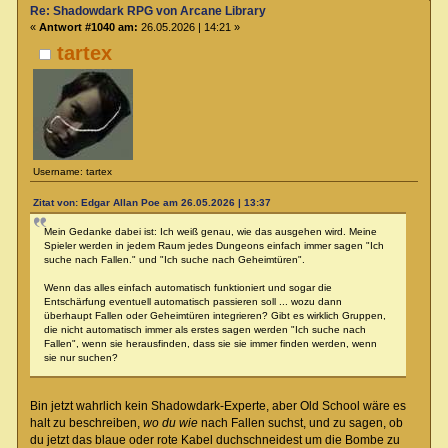
Re: Shadowdark RPG von Arcane Library
«
Antwort #1040 am:
26.05.2026 | 14:21 »
tartex
Username: tartex
Zitat von: Edgar Allan Poe am 26.05.2026 | 13:37
Mein Gedanke dabei ist: Ich weiß genau, wie das ausgehen wird. Meine
Spieler werden in jedem Raum jedes Dungeons einfach immer sagen "Ich
suche nach Fallen." und "Ich suche nach Geheimtüren".
Wenn das alles einfach automatisch funktioniert und sogar die
Entschärfung eventuell automatisch passieren soll ... wozu dann
überhaupt Fallen oder Geheimtüren integrieren? Gibt es wirklich Gruppen,
die nicht automatisch immer als erstes sagen werden "Ich suche nach
Fallen", wenn sie herausfinden, dass sie sie immer finden werden, wenn
sie nur suchen?
Bin jetzt wahrlich kein Shadowdark-Experte, aber Old School wäre es
halt zu beschreiben,
wo du wie
nach Fallen suchst, und zu sagen, ob
du jetzt das blaue oder rote Kabel duchschneidest um die Bombe zu