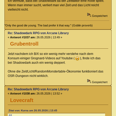
Ich vermute, dass bei Shadowdark da der Zeitfaktor eine Rolle spielt.
Wenn man immer sucht, verliert man viel Zeit und das Licht reicht
vielleicht nicht.
Gespeichert
"Only the good die young. The bad prefer it that way." (Goblin proverb)
Re: Shadowdark RPG von Arcane Library
«
Antwort #1037 am:
26.05.2026 | 13:49 »
Grubentroll
Jetzt nachdem ich B/X so ein wenig mehr verstehe nach dem
Konsum einiger Grognard-Videos auf Youtube (
), finde ich das
bei Shadowdark auch ein wenig deppert.
Ohne die Zeit/Licht/RandomMonstertable-Ökonomie funktioniert das
OSR-Dungeon nicht wirklich.
Gespeichert
Re: Shadowdark RPG von Arcane Library
«
Antwort #1038 am:
26.05.2026 | 13:52 »
Lovecraft
Zitat von: Kurna am 26.05.2026 | 13:45