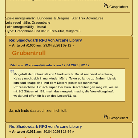
Gespeichert
Spiele unregelmäßig: Dungeons & Dragons, Star Trek Adventures
Leite regelmäßig: Dragonbane
Leite unregelmäßig: Liminal
Hype: Dragonbane und dafür Ereb Altor, Midgard 6
Re: Shadowdark RPG von Arcane Library
«
Antwort #1030 am:
29.04.2026 | 09:12 »
Grubentroll
Zitat von: Wisdom-of-Wombats am 17.04.2026 | 02:17
Mir gefällt der Schreibstil von Shadowdark. Da ist kein Wort überflüssig.
Kelsey macht sich immer wieder Mühe, Texte so lange zu ändern, bis sie
kurz und knapp sind. Auf dem Discord postet sie manchmal
Prozessschritte. Einfach super. Bei ihren Beschreibungen mag ich, wie sie
mit 1-2 Sätzen ein Bild malt, das neugierig macht, die Vorstellungskraft
weckt und offen für Ideen des Lesers/SL ist.
Ja, ich finde das auch ziemlich toll.
Gespeichert
Re: Shadowdark RPG von Arcane Library
«
Antwort #1031 am:
30.04.2026 | 18:54 »