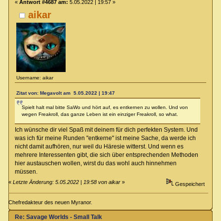
«
Antwort #4687 am:
5.05.2022 | 19:57 »
aikar
Username: aikar
Zitat von: Megavolt am 5.05.2022 | 19:47
Spielt halt mal bitte SaWo und hört auf, es entkernen zu wollen. Und von
wegen Freakroll, das ganze Leben ist ein einziger Freakroll, so what.
Ich wünsche dir viel Spaß mit deinem für dich perfekten System. Und
was ich für meine Runden "entkerne" ist meine Sache, da werde ich
nicht damit aufhören, nur weil du Häresie witterst. Und wenn es
mehrere Interessenten gibt, die sich über entsprechenden Methoden
hier austauschen wollen, wirst du das wohl auch hinnehmen
müssen.
«
Letzte Änderung: 5.05.2022 | 19:58 von aikar
»
Gespeichert
Chefredakteur des neuen Myranor.
Re: Savage Worlds - Small Talk