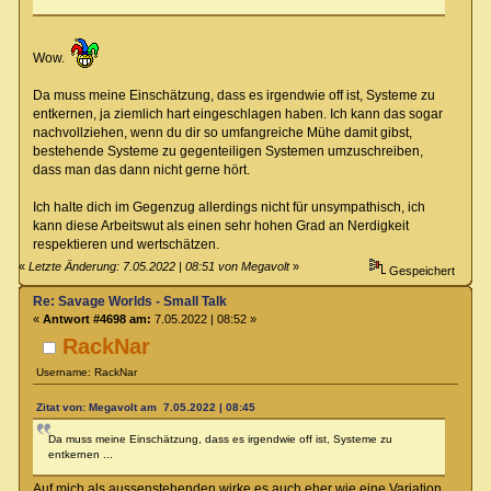
Wow.
Da muss meine Einschätzung, dass es irgendwie off ist, Systeme zu
entkernen, ja ziemlich hart eingeschlagen haben. Ich kann das sogar
nachvollziehen, wenn du dir so umfangreiche Mühe damit gibst,
bestehende Systeme zu gegenteiligen Systemen umzuschreiben,
dass man das dann nicht gerne hört.
Ich halte dich im Gegenzug allerdings nicht für unsympathisch, ich
kann diese Arbeitswut als einen sehr hohen Grad an Nerdigkeit
respektieren und wertschätzen.
«
Letzte Änderung: 7.05.2022 | 08:51 von Megavolt
»
Gespeichert
Re: Savage Worlds - Small Talk
«
Antwort #4698 am:
7.05.2022 | 08:52 »
RackNar
Username: RackNar
Zitat von: Megavolt am 7.05.2022 | 08:45
Da muss meine Einschätzung, dass es irgendwie off ist, Systeme zu
entkernen ...
Auf mich als aussenstehenden wirke es auch eher wie eine Variation