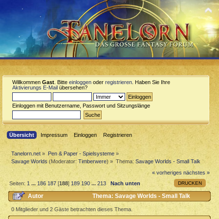
Willkommen
Gast
. Bitte
einloggen
oder
registrieren
. Haben Sie Ihre
Aktivierungs E-Mail
übersehen?
Einloggen mit Benutzername, Passwort und Sitzungslänge
Übersicht
Impressum
Einloggen
Registrieren
Tanelorn.net
»
Pen & Paper - Spielsysteme
»
Savage Worlds
(Moderator:
Timberwere
) »
Thema:
Savage Worlds - Small Talk
« vorheriges
nächstes »
DRUCKEN
Seiten:
1
...
186
187
[
188
]
189
190
...
213
Nach unten
Autor
Thema: Savage Worlds - Small Talk
(Gelesen 912812 mal)
0 Mitglieder und 2 Gäste betrachten dieses Thema.