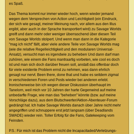
es Spaß.
Das Thema kommt nur immer wieder hoch, wenn wieder jemand
wegen dem Versprechen von Action und Leichtigkeit (ein Eindruck,
der sich wie gesagt, meiner Meinung nach, vor allem aus den Illus
ergibt, aber auch in der Sprache transportiert wird) zu Savage Worlds
greift und dann mehr oder weniger überraschend über diesen Teil
von Savage Worlds stolpert. Und wenn man dann in die Kategorie
"mag ich nicht" fällt, aber viele andere Teile von Savage Worlds mag
(wie die relative Regelleichtigkeit und den modularen Universal-
Ansatz), versucht man es irgendwie zu beheben Und dann darf man
zuhören, wie einem die Fans mantraartig vorbeten, wie cool es doch
ist und man sich doch darüber freuen soll, anstatt das offenbar doch
für viele existente Problem ernst zu nehmen, was dann ehrlich
gesagt nur nervt. Been there, done that und habe es seitdem zigmal
in verschiedenen Foren und Posts wieder bei anderen erlebt.
Ironischerweise bin ich wegen dieser Diskussion überhaupt im
Tanelorn, weil mich vor 10 Jahren der harte Gegenwind auf meine
unbedarfte Frage, wie man das "beheben" könnte (bzw. auf meine
Vorschläge dazu), aus dem Blutschwerter/Aktion-Abenteuer-Forum
gedrängt hat. Ich habe Savage Worlds danach über Jahre nicht mehr
angegriffen und schnuppere erst jetzt langsam (über Deadlands
SWADE) wieder rein. Toller Erfolg für die Fans, Gatekeeping vom
Feinsten.
P.S.: Für mich ist das Problem nicht die Incapacitaded/Verletzungs-