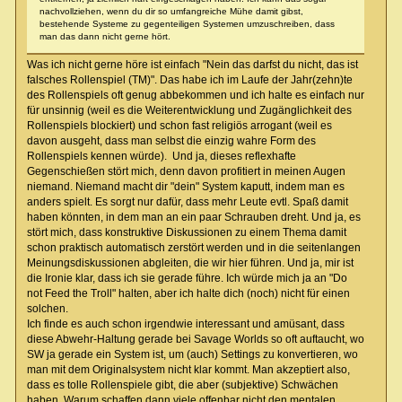
nachvollziehen, wenn du dir so umfangreiche Mühe damit gibst,
bestehende Systeme zu gegenteiligen Systemen umzuschreiben, dass
man das dann nicht gerne hört.
Was ich nicht gerne höre ist einfach "Nein das darfst du nicht, das ist
falsches Rollenspiel (TM)". Das habe ich im Laufe der Jahr(zehn)te
des Rollenspiels oft genug abbekommen und ich halte es einfach nur
für unsinnig (weil es die Weiterentwicklung und Zugänglichkeit des
Rollenspiels blockiert) und schon fast religiös arrogant (weil es
davon ausgeht, dass man selbst die einzig wahre Form des
Rollenspiels kennen würde). Und ja, dieses reflexhafte
Gegenschießen stört mich, denn davon profitiert in meinen Augen
niemand. Niemand macht dir "dein" System kaputt, indem man es
anders spielt. Es sorgt nur dafür, dass mehr Leute evtl. Spaß damit
haben könnten, in dem man an ein paar Schrauben dreht. Und ja, es
stört mich, dass konstruktive Diskussionen zu einem Thema damit
schon praktisch automatisch zerstört werden und in die seitenlangen
Meinungsdiskussionen abgleiten, die wir hier führen. Und ja, mir ist
die Ironie klar, dass ich sie gerade führe. Ich würde mich ja an "Do
not Feed the Troll" halten, aber ich halte dich (noch) nicht für einen
solchen.
Ich finde es auch schon irgendwie interessant und amüsant, dass
diese Abwehr-Haltung gerade bei Savage Worlds so oft auftaucht, wo
SW ja gerade ein System ist, um (auch) Settings zu konvertieren, wo
man mit dem Originalsystem nicht klar kommt. Man akzeptiert also,
dass es tolle Rollenspiele gibt, die aber (subjektive) Schwächen
haben. Warum schaffen dann viele offenbar nicht den mentalen