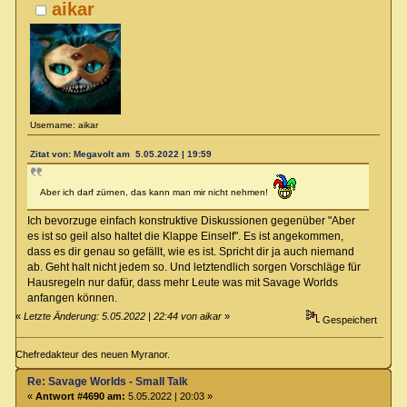
aikar
Username: aikar
Zitat von: Megavolt am 5.05.2022 | 19:59
Aber ich darf zürnen, das kann man mir nicht nehmen!
Ich bevorzuge einfach konstruktive Diskussionen gegenüber "Aber
es ist so geil also haltet die Klappe Einself". Es ist angekommen,
dass es dir genau so gefällt, wie es ist. Spricht dir ja auch niemand
ab. Geht halt nicht jedem so. Und letztendlich sorgen Vorschläge für
Hausregeln nur dafür, dass mehr Leute was mit Savage Worlds
anfangen können.
«
Letzte Änderung: 5.05.2022 | 22:44 von aikar
»
Gespeichert
Chefredakteur des neuen Myranor.
Re: Savage Worlds - Small Talk
«
Antwort #4690 am:
5.05.2022 | 20:03 »