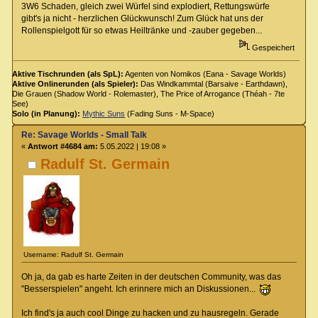
3W6 Schaden, gleich zwei Würfel sind explodiert, Rettungswürfe
gibt's ja nicht - herzlichen Glückwunsch! Zum Glück hat uns der
Rollenspielgott für so etwas Heiltränke und -zauber gegeben...
Gespeichert
Aktive Tischrunden (als SpL):
Agenten von Nomikos (Eana - Savage Worlds)
Aktive Onlinerunden (als Spieler):
Das Windkammtal (Barsaive - Earthdawn),
Die Grauen (Shadow World - Rolemaster), The Price of Arrogance (Théah - 7te
See)
Solo (in Planung):
Mythic Suns
(Fading Suns - M-Space)
Re: Savage Worlds - Small Talk
«
Antwort #4684 am:
5.05.2022 | 19:08 »
Radulf St. Germain
Username: Radulf St. Germain
Oh ja, da gab es harte Zeiten in der deutschen Community, was das
"Besserspielen" angeht. Ich erinnere mich an Diskussionen...
Ich find's ja auch cool Dinge zu hacken und zu hausregeln. Gerade