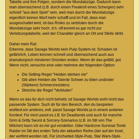
Tabelle und ihre Folgen, sondern die Wundabzüge. Dadurch kann
man überraschend (z.B. durch einen Freakroll eines Schergen) sehr
schnell "aus dem Spiel" sein, weil man durch die Wundabzüge
eigentlich keinen Wurf mehr schafft und im Fall, dass man
ausgeschaltet wird, ist das Risiko zu verbluten durch die
Wundabzüge sehr hoch. d.h. oft kommt es gar nicht zur
Verletzungstabelle, weil der Charakter gleich an Ort und Stelle stirbt.
Daher mein Rat:
Erkenne, dass Savage Worlds kein Pulp-System ist. Schaden ist
gefährlich, Leben können schnell und überraschend auch aus
dramaturgisch minderen Gründen enden. Wenn dir das gefällt, gut.
Wenn nicht, versuche eine oder mehrere der folgenden Option:
Die Setting-Regel "Helden sterben nie"
Gib allen Helden die Talente Schwer zu töten und/oder
(Stärkere) Schmerzresistenz.
Streiche die Regel "Verbluten"
Wenn es das für dich nicht behebt, ist Savage Worlds wohl nicht das
passende System. Such dir für den Bereich, den du bespielen
wolltest ein anderes, evtl. passt Savage Worlds ja in einem anderen
Kontext. Für mich passt es z.B. für Deadlands und auch für manche
Grim & Gritty Sword & Sorcery-Szenarios (z.B. im Stil von The
Witcher) kann ich es mir gut vorstellen. Oder Hardcore-Survival-Tomb
Raider im Stil des ersten Teils der aktuellen Reihe (der auf der Insel,
der verfilmt worden ist). Für Uncharted-Style-Pulp, Star Wars-Style-