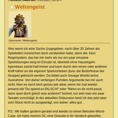
«
Antwort #4683 am:
5.05.2022 | 18:55 »
Weltengeist
Username: Weltengeist
Also wenn ich eine Sache (zugegeben, nach über 35 Jahren als
Spielleiter) inzwischen doch verstanden habe, dann die: Kein
Regelsystem, das bei mir mehr als nur ein paar einsame
Spielsitzungen lang im Einsatz ist, überlebt ohne Hausregeln.
Irgendwas zwickt halt immer und kann durch den einen oder anderen
Kniff näher an die eigenen Spielvorlieben (bzw. die Bedürfnisse der
Gruppe) gebracht werden. Da bildet auch Savage Worlds keine
Ausnahme. Von daher verfangen Puristen-Argumente bei mir auch
nicht. Aber es nervt mich genau wie aikar, wenn mir mal wieder
jemand mit "Du spielst es FALSCH!" oder "Wenn es dir nicht passt,
dann spiel doch gleich was anderes!" kommt, nur weil man ein paar
Tweaks vorschlägt. In der aktuellen Diskussion fand ich das jetzt aber
zum Glück nicht so ausgeprägt, von daher: alles gut.
P.S.: Wir hatten gestern gerade erst wieder so einen Beinahe-Worst-
Case. Ich habe meinen SC eine Granate in ihr Versteck geworfen.