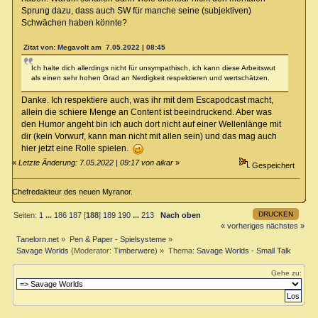
Sprung dazu, dass auch SW für manche seine (subjektiven)
Schwächen haben könnte?
Zitat von: Megavolt am 7.05.2022 | 08:45
Ich halte dich allerdings nicht für unsympathisch, ich kann diese Arbeitswut
als einen sehr hohen Grad an Nerdigkeit respektieren und wertschätzen.
Danke. Ich respektiere auch, was ihr mit dem Escapodcast macht,
allein die schiere Menge an Content ist beeindruckend. Aber was
den Humor angeht bin ich auch dort nicht auf einer Wellenlänge mit
dir (kein Vorwurf, kann man nicht mit allen sein) und das mag auch
hier jetzt eine Rolle spielen.
«
Letzte Änderung: 7.05.2022 | 09:17 von aikar
»
Gespeichert
Chefredakteur des neuen Myranor.
DRUCKEN
Seiten:
1
...
186
187
[
188
]
189
190
...
213
Nach oben
« vorheriges
nächstes »
Tanelorn.net
»
Pen & Paper - Spielsysteme
»
Savage Worlds
(Moderator:
Timberwere
) »
Thema:
Savage Worlds - Small Talk
Gehe zu: