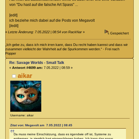
von "Du hast auf die falsche Art Spass" ...
[edit]
ich beziehe mich dabei auf die Posts von Megavolt
[/edit]
«
Letzte Änderung: 7.05.2022 | 08:54 von RackNar
»
Gespeichert
„Ich gebe zu, dass ich mich irren kann, dass Du recht haben kannst und dass wir
zusammen vielleicht der Wahrheit auf die Spurkommen werden.“ - Frei nach
Popper
Re: Savage Worlds - Small Talk
«
Antwort #4699 am:
7.05.2022 | 08:59 »
aikar
Username: aikar
Zitat von: Megavolt am 7.05.2022 | 08:45
Da muss meine Einschätzung, dass es irgendwie off ist, Systeme zu
entkernen, ja ziemlich hart eingeschlagen haben. Ich kann das sogar