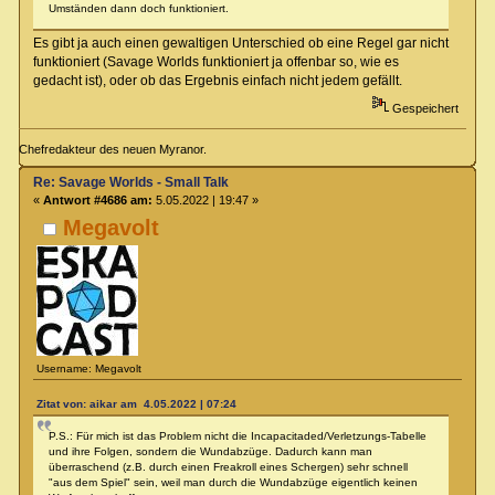
Umständen dann doch funktioniert.
Es gibt ja auch einen gewaltigen Unterschied ob eine Regel gar nicht
funktioniert (Savage Worlds funktioniert ja offenbar so, wie es
gedacht ist), oder ob das Ergebnis einfach nicht jedem gefällt.
Gespeichert
Chefredakteur des neuen Myranor.
Re: Savage Worlds - Small Talk
«
Antwort #4686 am:
5.05.2022 | 19:47 »
Megavolt
Username: Megavolt
Zitat von: aikar am 4.05.2022 | 07:24
P.S.: Für mich ist das Problem nicht die Incapacitaded/Verletzungs-Tabelle
und ihre Folgen, sondern die Wundabzüge. Dadurch kann man
überraschend (z.B. durch einen Freakroll eines Schergen) sehr schnell
"aus dem Spiel" sein, weil man durch die Wundabzüge eigentlich keinen