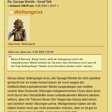
Re: Savage Worlds - Small Talk
«
Antwort #4675 am:
3.05.2022 | 18:07 »
Weltengeist
Username: Weltengeist
Zitat von: aikar am 3.05.2022 | 09:45
Meine Erfahrung: Bringt nichts, weiß die Swingyness durch die
explodierenden Würfel inhärent ist. Da kann man höchstens noch was mit
der Pulp-Setting-Regel "Helden (und Schurken) sterben nicht" machen.
Genau diese Settingregel ist es, die Savage Worlds für mich spielbar
gemacht hat. Im ersten Anlauf waren wir noch wegen der
Gefährlichkeit explodierender Würfel ausgestiegen (wir wollten
unsere über Dutzende Sitzungen liebgewonnenen Chars dann doch
nicht durch den Glückstreffer eines unbedeutenden Minions sterben
sehen), aber mit "Heroes Never Die" klappt das Ganze jetzt schon
seit ziemlich vielen Sitzungen prima. Witzigerweise haben wir die
Option bisher noch gar nicht anwenden müssen, aber es ist gut zu