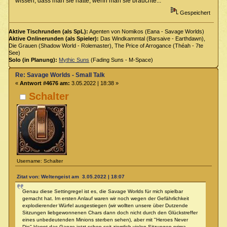
wissen, dass man sie hätte, wenn man sie bräuchte...
Gespeichert
Aktive Tischrunden (als SpL):
Agenten von Nomikos (Eana - Savage Worlds)
Aktive Onlinerunden (als Spieler):
Das Windkammtal (Barsaive - Earthdawn),
Die Grauen (Shadow World - Rolemaster), The Price of Arrogance (Théah - 7te
See)
Solo (in Planung):
Mythic Suns
(Fading Suns - M-Space)
Re: Savage Worlds - Small Talk
«
Antwort #4676 am:
3.05.2022 | 18:38 »
Schalter
Username: Schalter
Zitat von: Weltengeist am 3.05.2022 | 18:07
Genau diese Settingregel ist es, die Savage Worlds für mich spielbar
gemacht hat. Im ersten Anlauf waren wir noch wegen der Gefährlichkeit
explodierender Würfel ausgestiegen (wir wollten unsere über Dutzende
Sitzungen liebgewonnenen Chars dann doch nicht durch den Glückstreffer
eines unbedeutenden Minions sterben sehen), aber mit "Heroes Never
Die" klappt das Ganze jetzt schon seit ziemlich vielen Sitzungen prima.