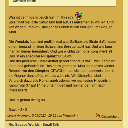
Wurf mehr schafft
Was ist denn los mit euch hier im Thread?
Spielt halt mal bitte SaWo und hört auf, es entkernen zu wollen. Und
von wegen Freakroll, das ganze Leben ist ein einziger Freakroll, so
what.
Die Wundabzüge sind endlich mal was Saftiges als Strafe dafür, dass
einem jemand mit dem Schwert ins Bein gehackt hat. Und wie lang
man an denen herumheilt! Und wie wichtig der hohe Konstiwert ist!
Das ist ein absoluter Pluspunkt für SaWo.
Und der plötzliche Charaktertod gehört ebenfalls dazu, weil Kämpfen
eben halt gefährlich ist. Das muss genau so. Man hat endlich wieder
Respekt vor den Kämpfen, OBWOHL man sich normalerweise durch
die Gegner durchpflügt wie als wärs nix. Wie lächerlich sind im
Vergleich dazu alle Rollenspielsysteme, wo man seine Hitpoints im
Kampf von 37 auf 14 herunterningelt und niemanden am Tisch
interessierts.
Das ist genau richtig so.
Sawo <3 <3
«
Letzte Änderung: 5.05.2022 | 19:51 von Megavolt
»
Gespeichert
Re: Savage Worlds - Small Talk