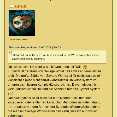
aikar
Username: aikar
Zitat von: Megavolt am 5.05.2022 | 20:03
Ertrag halt du im Gegenzug, dass es weird ist, SaWo ausgerechnet seine
SaWohaftigkeit zu nehmen.
Nö, ist es nicht. Ich spiel ja auch Aventurien mit D&D
Für mich ist der Kern von Savage World halt etwas anderes als für
dich. Die große Stärke von Savage Worlds ist für mich, dass es ein
klassisches (also nicht narrativ-abstraktes) Universalsystem im
unteren bis mittleren Komplexitätsbereich ist. Davon gibt es nicht
viele (tatsächlich fällt mir auf die Schnelle nur das Cypher System
ein).
Die Swingyness ist für mich nur eine Nebenpunkt, den man
akzeptieren oder entfernen kann. Und Methoden zu finden, das zu
tun, erweitert nur den Bereich der Szenarios/Genres/Spielgefühle,
die man mit Savage Worlds erreichen kann, was ich nur positiv
sehen kann.