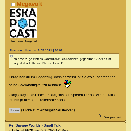
Megavolt
Username: Megavolt
Zitat von: aikar am 5.05.2022 | 20:01
Ich bevorzuge einfach konstruktive Diskussionen gegenüber "Aber es ist
so geil also haltet die Klappe Einself".
Ertrag halt du im Gegenzug, dass es weird ist, SaWo ausgerechnet
seine SaWohaftigkeit zu nehmen.
Okay, okay. Es ist doch eh klar, dass du spielen kannst, wie du willst,
ich bin ja nicht der Rollenspielpapst.
(Klicke zum Anzeigen/Verstecken)
Gespeichert
Re: Savage Worlds - Small Talk
«
Antwort #4691 am:
5.05.2022 | 20:04 »