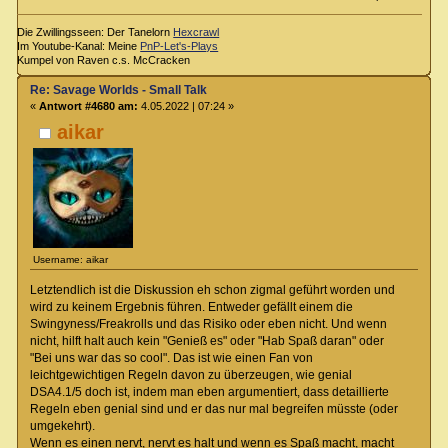
Die Zwillingsseen: Der Tanelorn
Hexcrawl
Im Youtube-Kanal: Meine
PnP-Let's-Plays
Kumpel von Raven c.s. McCracken
Re: Savage Worlds - Small Talk
«
Antwort #4680 am:
4.05.2022 | 07:24 »
aikar
Username: aikar
Letztendlich ist die Diskussion eh schon zigmal geführt worden und
wird zu keinem Ergebnis führen. Entweder gefällt einem die
Swingyness/Freakrolls und das Risiko oder eben nicht. Und wenn
nicht, hilft halt auch kein "Genieß es" oder "Hab Spaß daran" oder
"Bei uns war das so cool". Das ist wie einen Fan von
leichtgewichtigen Regeln davon zu überzeugen, wie genial
DSA4.1/5 doch ist, indem man eben argumentiert, dass detaillierte
Regeln eben genial sind und er das nur mal begreifen müsste (oder
umgekehrt).
Wenn es einen nervt, nervt es halt und wenn es Spaß macht, macht