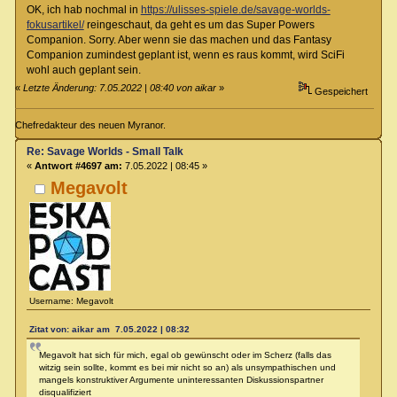
OK, ich hab nochmal in
https://ulisses-spiele.de/savage-worlds-
fokusartikel/
reingeschaut, da geht es um das Super Powers
Companion. Sorry. Aber wenn sie das machen und das Fantasy
Companion zumindest geplant ist, wenn es raus kommt, wird SciFi
wohl auch geplant sein.
«
Letzte Änderung: 7.05.2022 | 08:40 von aikar
»
Gespeichert
Chefredakteur des neuen Myranor.
Re: Savage Worlds - Small Talk
«
Antwort #4697 am:
7.05.2022 | 08:45 »
Megavolt
Username: Megavolt
Zitat von: aikar am 7.05.2022 | 08:32
Megavolt hat sich für mich, egal ob gewünscht oder im Scherz (falls das
witzig sein sollte, kommt es bei mir nicht so an) als unsympathischen und
mangels konstruktiver Argumente uninteressanten Diskussionspartner
disqualifiziert