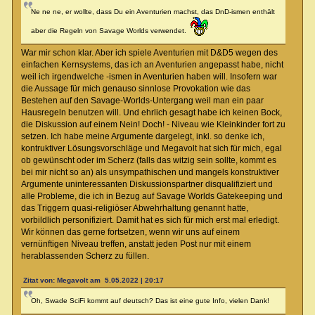
Ne ne ne, er wollte, dass Du ein Aventurien machst, das DnD-ismen enthält
aber die Regeln von Savage Worlds verwendet.
War mir schon klar. Aber ich spiele Aventurien mit D&D5 wegen des
einfachen Kernsystems, das ich an Aventurien angepasst habe, nicht
weil ich irgendwelche -ismen in Aventurien haben will. Insofern war
die Aussage für mich genauso sinnlose Provokation wie das
Bestehen auf den Savage-Worlds-Untergang weil man ein paar
Hausregeln benutzen will. Und ehrlich gesagt habe ich keinen Bock,
die Diskussion auf einem Nein! Doch! - Niveau wie Kleinkinder fort zu
setzen. Ich habe meine Argumente dargelegt, inkl. so denke ich,
kontruktiver Lösungsvorschläge und Megavolt hat sich für mich, egal
ob gewünscht oder im Scherz (falls das witzig sein sollte, kommt es
bei mir nicht so an) als unsympathischen und mangels konstruktiver
Argumente uninteressanten Diskussionspartner disqualifiziert und
alle Probleme, die ich in Bezug auf Savage Worlds Gatekeeping und
das Triggern quasi-religiöser Abwehrhaltung genannt hatte,
vorbildlich personifiziert. Damit hat es sich für mich erst mal erledigt.
Wir können das gerne fortsetzen, wenn wir uns auf einem
vernünftigen Niveau treffen, anstatt jeden Post nur mit einem
herablassenden Scherz zu füllen.
Zitat von: Megavolt am 5.05.2022 | 20:17
Oh, Swade SciFi kommt auf deutsch? Das ist eine gute Info, vielen Dank!