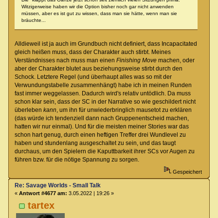
Witzigerweise haben wir die Option bisher noch gar nicht anwenden
müssen, aber es ist gut zu wissen, dass man sie hätte, wenn man sie
bräuchte...
Alldieweil ist ja auch im Grundbuch nicht definiert, dass Incapacitated
gleich heißen muss, dass der Charakter auch stirbt. Meines
Verständnisses nach muss man einen
Finishing Move
machen, oder
aber der Charakter blutet aus beziehungsweise stirbt durch den
Schock. Letztere Regel (und überhaupt alles was so mit der
Verwundungstabelle zusammenhängt) habe ich in meinen Runden
fast immer weggelassen. Dadurch wird's relativ untödlich. Da muss
schon klar sein, dass der SC in der Narrative so wie geschildert nicht
überleben
kann
, um ihn für unwiederbringlich mausetot zu erklären
(das würde ich tendenziell dann nach Gruppenentscheid machen,
hatten wir nur einmal). Und für die meisten meiner Stories war das
schon hart genug, durch einen heftigen Treffer drei Wundlevel zu
haben und stundenlang ausgeschaltet zu sein, und das taugt
durchaus, um den Spielern die Kaputtbarkeit ihrer SCs vor Augen zu
führen bzw. für die nötige Spannung zu sorgen.
Gespeichert
Re: Savage Worlds - Small Talk
«
Antwort #4677 am:
3.05.2022 | 19:26 »
tartex