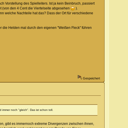
 Vorstellung des Spielleiters. Ist ja kein Beinbruch, passiert
tet (von den 4 Cent die Viertelseite abgesehen
).
n welche Nachteile hat das? Dass der Ort für verschiedene
er die Helden mal durch den eigenen "Weißen Fleck" führen
Gespeichert
 immer noch "gleich". Das ist schon toll.
lten, gibt es immernoch extreme Divergenzen zwischen ihnen,