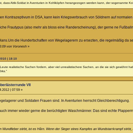
ist, dass Alrik-Soldat in Aventurien in Kohlköpfen herangezogen werden kann, der sogenannte Ko
hen Kontrazeptivum in DSA, kann kein Kriegsverbrauch von Söldnern auf normal
che Frautypus (also mehr als bloss eine Randerscheinung), der gerne ne Fußballm
r Hans.Um die Hundertschaften von Wegelagerern zu ersezten, die regelmäßig da s
06:09 von Voronesh
»
2010 | 18:10
Leute realistische Sachen fordern, aber viel unrealistischere Sachen, an die sie sich gewöhnt ha
Orks."
berlästerrunde VII
.2012 | 07:59 »
elagerer und Soldaten Frauen sind. In Aventurien herrscht Gleichberechtigung.
 auch immer wieder gerne die berüchtigten Waschmänner. Das sind echte Plappermä
Wundfieber stirbt, ist es Hârn. Wenn der Sieger eines Kampfes an Wundstarrkrampf stirbt, 