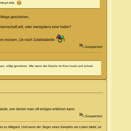
hlkopf-Alrik.
en Wege geschehen.
annschaft will, oder wenigstens eine halbe?
ein müssen. (Je nach Zufallstabelle
)
Gespeichert
ben, völlig ignorieren. Wie wenn der Drache im Kino hockt und schreit
ule, von denen man oft einiges erfahren kann.
Gespeichert
ist es Midgard. Und wenn der Sieger eines Kampfes am Leben bleibt, ist