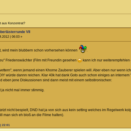
ht aus Konzentrat?
berlästerrunde VII
.2012 | 06:03 »
, wird mein blubbern schon vorhersehen können
.
gtreu" Friedenswächter (Film mit Freundin gesehen
kann ich nur weiterempfehlen 
wettern", wenn jemand einen Khorne Zauberer spielen will. Aber eben nur wenn i
 DIY würde dannn reichen. Klar 40k hat dank Goto auch schon einiges an internem "Mo
d eben jene Diskussionen sind dann meist mit einem selbstironischen:
st ja nicht mal immer stimmig.
etzt nicht bespielt, DND hat ja von sich aus kein setting welches im Regelwerk kolpo
ll man sich eh bloß an die Filme halten).
 | 22:01