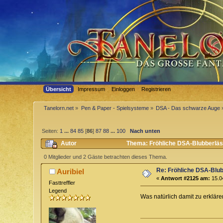
Übersicht
Impressum
Einloggen
Registrieren
Tanelorn.net
»
Pen & Paper - Spielsysteme
»
DSA - Das schwarze Auge
Seiten:
1
...
84
85
[
86
]
87
88
...
100
Nach unten
Autor
Thema: Fröhliche DSA-Blubberläst
0 Mitglieder und 2 Gäste betrachten dieses Thema.
Re: Fröhliche DSA-Blub
Auribiel
«
Antwort #2125 am:
15.04
Fasttreffler
Legend
Was natürlich damit zu erklär