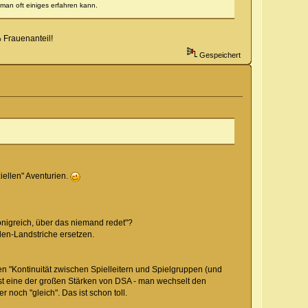
man oft einiges erfahren kann.
% Frauenanteil!
Gespeichert
iellen" Aventurien.
önigreich, über das niemand redet"?
ilen-Landstriche ersetzen.
en "Kontinuität zwischen Spielleitern und Spielgruppen (und
de ist eine der großen Stärken von DSA - man wechselt den
 noch "gleich". Das ist schon toll.