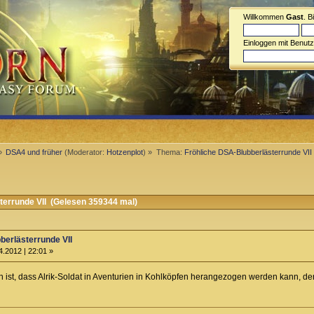
Willkommen
Gast
. B
Einloggen mit Benut
»
DSA4 und früher
(Moderator:
Hotzenplot
) »
Thema:
Fröhliche DSA-Blubberlästerrunde VII
errunde VII (Gelesen 359344 mal)
berlästerrunde VII
.2012 | 22:01 »
en ist, dass Alrik-Soldat in Aventurien in Kohlköpfen herangezogen werden kann, d