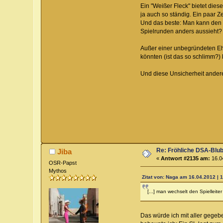
Ein "Weißer Fleck" bietet diese
ja auch so ständig. Ein paar Z
Und das beste: Man kann den 
Spielrunden anders aussieht? D
Außer einer unbegründeten Ehr
könnten (ist das so schlimm?)
Und diese Unsicherheit anderer
Re: Fröhliche DSA-Blub
Jiba
«
Antwort #2135 am:
16.04
OSR-Papst
Mythos
Zitat von: Naga am 16.04.2012 | 
[...] man wechselt den Spielleite
Das würde ich mit aller gegeb