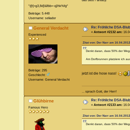
"@[=g3,8d]\&fbb=-q]/hk%fg"
Beiträge: 5.448
Username: seliador
Re: Fröhliche DSA-Blub
General Verdacht
«
Antwort #2132 am:
16.04
Experienced
Zitat von: Der Narr am 16.04.2012
Denkt daran, dass 50% der Wegel
Am Dorfbrunnen platziere ich au
Beiträge: 295
jetzt ist die hose nass!
Geschlecht:
Username: General Verdacht
... sprach Gott, der Herr!
Re: Fröhliche DSA-Blub
Glühbirne
«
Antwort #2133 am:
16.04
Famous Hero
Zitat von: Der Narr am 16.04.2012
Denkt daran, dass 50% der Wegel