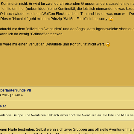
 Kontinuität nicht. Er wird für zwei durchreisenden Gruppen anders aussehen, je nach
eilen liefern hier (neben Ideen) eine Kontinuität, die letztlich niemanden etwas kos
Ort auch wieder zu einem Weißen Fleck machen. Tun und lassen was man will. Den
ieser "Nachteil" geht mit dem Prinzip "Weißer Fleck" einher, sorry.
furcht vor dem "offiziellen Aventurien" und der Angst, dass irgendwelche Abenteu
 kann ich da wenig "Gründe" entdecken.
 wäre mir einen Verlust an Detailtiefe und Kontinuität nicht wert.
berlästerrunde VII
.2012 | 10:40 »
10:10
r oder die Gruppe, und Aventurien fühlt sich immer noch wie Aventurien an, die Orte und NSCs sind
enen Härte bestreiten. Selbst wenn sich zwei Gruppen ans offizielle Aventurien ha