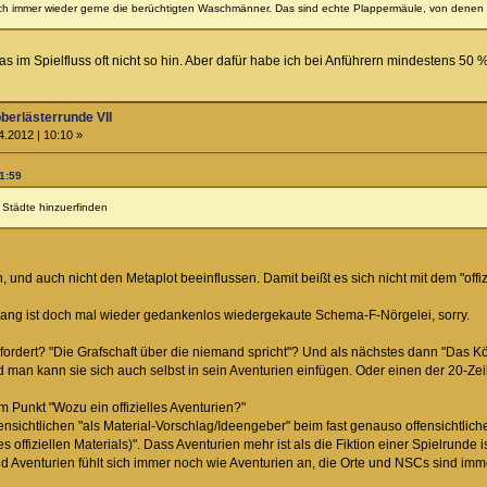
ch immer wieder gerne die berüchtigten Waschmänner. Das sind echte Plappermäule, von denen 
as im Spielfluss oft nicht so hin. Aber dafür habe ich bei Anführern mindestens 50 
berlästerrunde VII
.2012 | 10:10 »
21:59
 Städte hinzuerfinden
, und auch nicht den Metaplot beeinflussen. Damit beißt es sich nicht mit dem "offiz
rang ist doch mal wieder gedankenlos wiedergekaute Schema-F-Nörgelei, sorry.
efordert? "Die Grafschaft über die niemand spricht"? Und als nächstes dann "Das K
nd man kann sie sich auch selbst in sein Aventurien einfügen. Oder einen der 20-Ze
m Punkt "Wozu ein offizielles Aventurien?"
nsichtlichen "als Material-Vorschlag/Ideengeber" beim fast genauso offensichtlich
es offiziellen Materials)". Dass Aventurien mehr ist als die Fiktion einer Spielrun
nd Aventurien fühlt sich immer noch wie Aventurien an, die Orte und NSCs sind immer