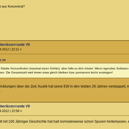
ht aus Konzentrat?
berlästerrunde VII
.2012 | 22:11 »
21:59
Städte hinzuerfinden (maximal einen Köhler), aber falls es dich tröstet: Wenn irgendwo Soldate
sen. Die Gesamtzahl wird immer etwa gleich bleiben bzw. permanent leicht ansteigen!
klungen über die Zeit, Kuslik hat seine EW in den letzten 26 Jahren verdoppelt, m
berlästerrunde VII
.2012 | 22:58 »
 mit 100 Jähriger Geschichte hat halt normalerweise schon Spuren hinterlassen, e