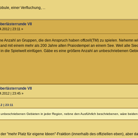
lobule, einer Verfluchung, ...
berlästerrunde VII
.2012 | 23:11 »
ine Anzahl an Gruppen, die den Anspruch haben offizell(TM) zu spielen. Nehemn wir je
and mit einem mehr als 200 Jahre alten Praiostempel an einem See. Weil alle Si
 in die Spielwelt einfügen. Gäbe es eine größere Anzahl an unbeschriebenen Gebi
berlästerrunde VII
.2012 | 23:45 »
2 | 23:11
unbeschriebenen Gebieten in jeder Region, nebne den Ausführlich beschriebenen, wäre beiden 
in der "mehr Platz für eigene Ideen"-Fraktion (innerhalb des offiziellen eben), abe