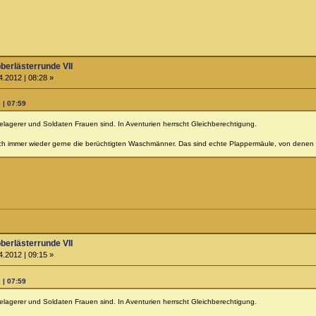
berlästerrunde VII
.2012 | 08:28 »
 | 07:59
agerer und Soldaten Frauen sind. In Aventurien herrscht Gleichberechtigung.
ch immer wieder gerne die berüchtigten Waschmänner. Das sind echte Plappermäule, von denen 
berlästerrunde VII
.2012 | 09:15 »
 | 07:59
agerer und Soldaten Frauen sind. In Aventurien herrscht Gleichberechtigung.