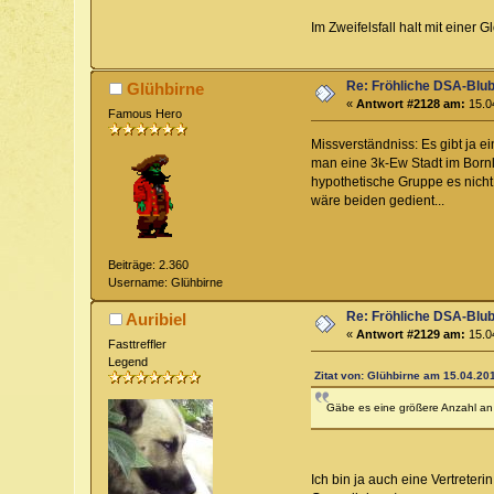
Im Zweifelsfall halt mit einer G
Re: Fröhliche DSA-Blub
Glühbirne
«
Antwort #2128 am:
15.04
Famous Hero
Missverständniss: Es gibt ja e
man eine 3k-Ew Stadt im Bornl
hypothetische Gruppe es nicht
wäre beiden gedient...
Beiträge: 2.360
Username: Glühbirne
Re: Fröhliche DSA-Blub
Auribiel
«
Antwort #2129 am:
15.04
Fasttreffler
Legend
Zitat von: Glühbirne am 15.04.201
Gäbe es eine größere Anzahl an 
Ich bin ja auch eine Vertreter