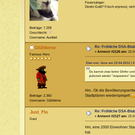
Feuersänger:
Direkt-Gold? Frisch erpresst, nic
Beiträge: 7.258
Geschlecht:
Username: Auribiel
Re: Fröhliche DSA-Blub
Glühbirne
«
Antwort #2126 am:
15.04
Famous Hero
Zitat von: Jens am 15.04.2012 | 
Du kannst zwar keine Dörfer und 
jederzeit wieder "respawnen" las
Hm.. Ob die Bevölkerungsentwic
Stadtplänen wiederspiegelt
Beiträge: 2.360
Username: Glühbirne
Re: Fröhliche DSA-Blub
Just_Flo
«
Antwort #2127 am:
15.04
Gast
Hm, eine 2000 Einwohner Stadt
hat.