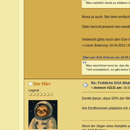
Was natürlich damit zu erklären 
Muss ja auch. Bei dem einfac
Oder kennst jemand nen westli
Vielleicht gibts noch den Eie
«
Letzte Änderung: 16.04.2012 | 
Zitat von: Erik Erikson am 18.09.
Was manchmal nervt ist, das die 
"Voll unrealistisch, es gibt keine 
Re: Fröhliche DSA-Blub
Der Nârr
«
Antwort #2131 am:
16.04
Legend
Denkt daran, dass 50% der Weg
Am Dorfbrunnen platziere ich
Wenn der Sieger eines Kampfes an 
das bloß Fantasy.