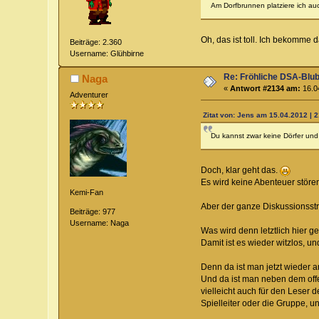
Am Dorfbrunnen platziere ich au
Oh, das ist toll. Ich bekomme d
Beiträge: 2.360
Username: Glühbirne
Re: Fröhliche DSA-Blub
Naga
«
Antwort #2134 am:
16.04
Adventurer
Zitat von: Jens am 15.04.2012 | 
Du kannst zwar keine Dörfer und
Doch, klar geht das.
Es wird keine Abenteuer stören
Kemi-Fan
Aber der ganze Diskussionsst
Beiträge: 977
Username: Naga
Was wird denn letztlich hier g
Damit ist es wieder witzlos, u
Denn da ist man jetzt wieder a
Und da ist man neben dem offe
vielleicht auch für den Leser d
Spielleiter oder die Gruppe, u