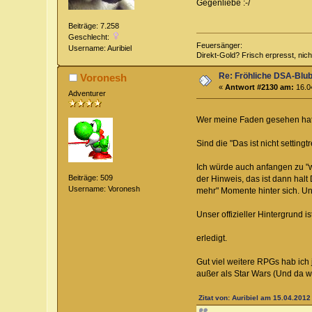
Gegenliebe :-/
Beiträge: 7.258
Geschlecht:
Feuersänger:
Username: Auribiel
Direkt-Gold? Frisch erpresst, nic
Re: Fröhliche DSA-Blub
Voronesh
«
Antwort #2130 am:
16.04
Adventurer
Wer meine Faden gesehen hat
Sind die "Das ist nicht settin
Ich würde auch anfangen zu "
Beiträge: 509
der Hinweis, das ist dann halt
Username: Voronesh
mehr" Momente hinter sich. Un
Unser offizieller Hintergrund i
erledigt.
Gut viel weitere RPGs hab ich j
außer als Star Wars (Und da wi
Zitat von: Auribiel am 15.04.2012