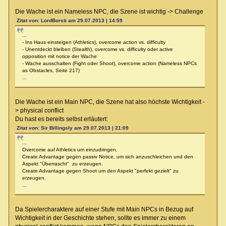
Die Wache ist ein Nameless NPC, die Szene ist wichtig -> Challenge
Zitat von: LordBorsti am 29.07.2013 | 14:59
...
- Ins Haus einsteigen (Athletics), overcome action vs. difficulty
- Unentdeckt bleiben (Stealth), overcome vs. difficulty oder active
opposition mit notice der Wache
- Wache ausschalten (Fight oder Shoot), overcome action (Nameless NPCs
as Obstacles, Seite 217)
...
Die Wache ist ein Main NPC, die Szene hat also höchste Wichtigkeit -
> physical conflict
Du hast es bereits selbst erläutert:
Zitat von: Sir Billingsly am 29.07.2013 | 21:09
...
Overcome auf Athletics um einzudringen.
Create Advantage gegen passiv Notice, um sich anzuschleichen und den
Aspekt "Überrascht" zu erzeugen.
Create Advantage gegen Shoot um den Aspekt "perfekt gezielt" zu
erzeugen.
...
Da Spielercharaktere auf einer Stufe mit Main NPCs in Bezug auf
Wichtigkeit in der Geschichte stehen, sollte es immer zu einem