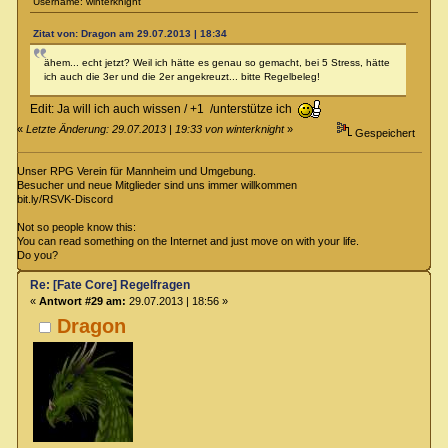
Username: winterknight
Zitat von: Dragon am 29.07.2013 | 18:34
ähem... echt jetzt? Weil ich hätte es genau so gemacht, bei 5 Stress, hätte
ich auch die 3er und die 2er angekreuzt... bitte Regelbeleg!
Edit: Ja will ich auch wissen / +1 /unterstütze ich
«
Letzte Änderung: 29.07.2013 | 19:33 von winterknight
»
Gespeichert
Unser RPG Verein für Mannheim und Umgebung.
Besucher und neue Mitglieder sind uns immer willkommen
bit.ly/RSVK-Discord
Not so people know this:
You can read something on the Internet and just move on with your life.
Do you?
Re: [Fate Core] Regelfragen
«
Antwort #29 am:
29.07.2013 | 18:56 »
Dragon