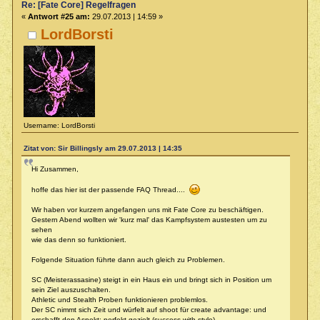
Re: [Fate Core] Regelfragen
«
Antwort #25 am:
29.07.2013 | 14:59 »
LordBorsti
Username: LordBorsti
Zitat von: Sir Billingsly am 29.07.2013 | 14:35
Hi Zusammen,
hoffe das hier ist der passende FAQ Thread....
Wir haben vor kurzem angefangen uns mit Fate Core zu beschäftigen.
Gestern Abend wollten wir 'kurz mal' das Kampfsystem austesten um zu
sehen
wie das denn so funktioniert.
Folgende Situation führte dann auch gleich zu Problemen.
SC (Meisterassasine) steigt in ein Haus ein und bringt sich in Position um
sein Ziel auszuschalten.
Athletic und Stealth Proben funktionieren problemlos.
Der SC nimmt sich Zeit und würfelt auf shoot für create advantage: und
erschafft den Aspekt: perfekt gezielt (success with style).