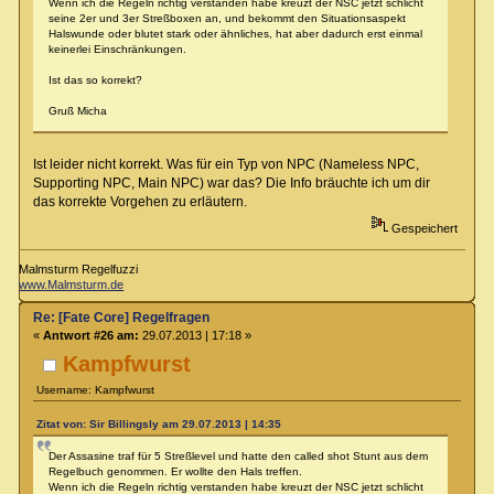
Wenn ich die Regeln richtig verstanden habe kreuzt der NSC jetzt schlicht
seine 2er und 3er Streßboxen an, und bekommt den Situationsaspekt
Halswunde oder blutet stark oder ähnliches, hat aber dadurch erst einmal
keinerlei Einschränkungen.
Ist das so korrekt?
Gruß Micha
Ist leider nicht korrekt. Was für ein Typ von NPC (Nameless NPC,
Supporting NPC, Main NPC) war das? Die Info bräuchte ich um dir
das korrekte Vorgehen zu erläutern.
Gespeichert
Malmsturm Regelfuzzi
www.Malmsturm.de
Re: [Fate Core] Regelfragen
«
Antwort #26 am:
29.07.2013 | 17:18 »
Kampfwurst
Username: Kampfwurst
Zitat von: Sir Billingsly am 29.07.2013 | 14:35
Der Assasine traf für 5 Streßlevel und hatte den called shot Stunt aus dem
Regelbuch genommen. Er wollte den Hals treffen.
Wenn ich die Regeln richtig verstanden habe kreuzt der NSC jetzt schlicht