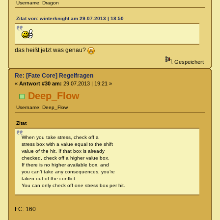
Username: Dragon
Zitat von: winterknight am 29.07.2013 | 18:50
das heißt jetzt was genau?
Gespeichert
Re: [Fate Core] Regelfragen
«
Antwort #30 am:
29.07.2013 | 19:21 »
Deep_Flow
Username: Deep_Flow
Zitat
When you take stress, check off a
stress box with a value equal to the shift
value of the hit. If that box is already
checked, check off a higher value box.
If there is no higher available box, and
you can’t take any consequences, you’re
taken out of the conflict.
You can only check off one stress box per hit.
FC: 160