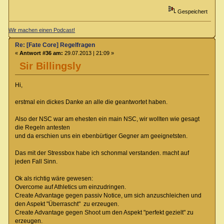
Gespeichert
Wir machen einen Podcast!
Re: [Fate Core] Regelfragen
«
Antwort #36 am:
29.07.2013 | 21:09 »
Sir Billingsly
Hi,
erstmal ein dickes Danke an alle die geantwortet haben.
Also der NSC war am ehesten ein main NSC, wir wollten wie gesagt
die Regeln antesten
und da erschien uns ein ebenbürtiger Gegner am geeignetsten.
Das mit der Stressbox habe ich schonmal verstanden. macht auf
jeden Fall Sinn.
Ok als richtig wäre gewesen:
Overcome auf Athletics um einzudringen.
Create Advantage gegen passiv Notice, um sich anzuschleichen und
den Aspekt "Überrascht" zu erzeugen.
Create Advantage gegen Shoot um den Aspekt "perfekt gezielt" zu
erzeugen.