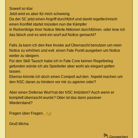
Soweit so klar.
Jetzt wird es aber für mich schwierig.
Da der SC jetzt einen Angriff durchführt und damit regeltechnisch
einen Konflikt startet müssten nun die Kämpfer
in Reihenfolge ihrer Notice Werte Aktionen durchführen. oder lese ich
das falsch und es wird ein wurf auf Notice gemacht?
Falls Ja kann ich den free Invoke auf Überrascht benutzen um mein
Notice zu erhöhen und evtl. einen Fate Punkt ausgeben um Notice
weiter zu steigern.
Für den Skill Tausch habe ich in Fate Core keinen Regelbeleg
gefunden würde ich als Spielleiter aber wohl als elegant gelten
lassen.
Ebenso könnte ich doch einen Compell auf den Aspekt machen um
den NSC daran zu hindern vor mir zu agieren oder?
Aber einen Defense Wurf hat der NSC trotzdem? Auch wenn er
komplett überrascht wurde? Oder ist das dann passiver
Wiederstand?
Fragen über Fragen..
Gruß Micha
Gespeichert