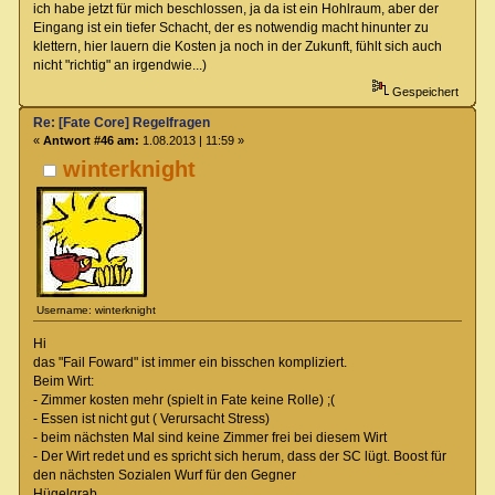
ich habe jetzt für mich beschlossen, ja da ist ein Hohlraum, aber der
Eingang ist ein tiefer Schacht, der es notwendig macht hinunter zu
klettern, hier lauern die Kosten ja noch in der Zukunft, fühlt sich auch
nicht "richtig" an irgendwie...)
Gespeichert
Re: [Fate Core] Regelfragen
«
Antwort #46 am:
1.08.2013 | 11:59 »
winterknight
Username: winterknight
Hi
das "Fail Foward" ist immer ein bisschen kompliziert.
Beim Wirt:
- Zimmer kosten mehr (spielt in Fate keine Rolle) ;(
- Essen ist nicht gut ( Verursacht Stress)
- beim nächsten Mal sind keine Zimmer frei bei diesem Wirt
- Der Wirt redet und es spricht sich herum, dass der SC lügt. Boost für
den nächsten Sozialen Wurf für den Gegner
Hügelgrab