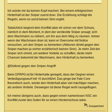
Ich würde mir da keinen Kopf machen: Bei einem erfolgreichen
Hinterhalt ist der Sniper zuerst dran. Die Erzählung schlägt die
Regeln, wenn es sonst keinen Sinn ergibt.
Tatsächlich beginnt dein Konflikt aber eh schon vor dem Schuss,
nämlich in dem Moment, in dem der versteckte Sniper ansagt, sich
dem Wachmann zu nähern, um ihn aus dem Weg zu räumen. Immer
wenn der Wachmann dran ist, kann er Overcome mit Notice
versuchen, um den Sniper zu bemerken (Aktionen direkt gegen den
Sniper machen ja vorher erzählerisch keinen Sinn). Je mehr Zeit der
Sniper sich nimmt, um weitere Vorteile zu schaffen, desto mehr
Chancen bekommt der Wachmann, den Hinterhalt zu bemerken.
@Defend gegen den Sniper-Angriff:
Beim DFRPG ist für Hinterhalte geregelt, dass der Gegner einen
Verteidigungswurf mit +0 durchführt. Das ginge bei Fate Core
theoretisch auch, würde den Hinterhalt aber viel mächtiger machen,
als andere Vorteile. Deswegen ist diese Regel wohl rausgeflogen.
Ich meine übrigens auch, dass gegen einen namenlosen NSC ein
Konflikt zuviel des Guten für so einen Heckenschuss wäre.
Gespeichert