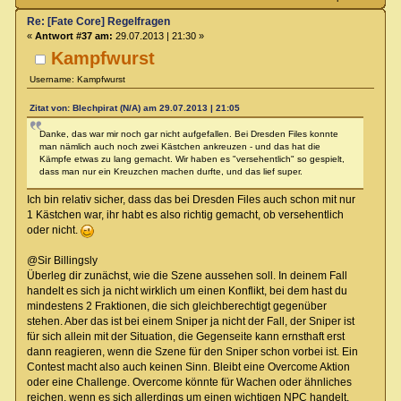
Re: [Fate Core] Regelfragen
«
Antwort #37 am:
29.07.2013 | 21:30 »
Kampfwurst
Username: Kampfwurst
Zitat von: Blechpirat (N/A) am 29.07.2013 | 21:05
Danke, das war mir noch gar nicht aufgefallen. Bei Dresden Files konnte
man nämlich auch noch zwei Kästchen ankreuzen - und das hat die
Kämpfe etwas zu lang gemacht. Wir haben es "versehentlich" so gespielt,
dass man nur ein Kreuzchen machen durfte, und das lief super.
Ich bin relativ sicher, dass das bei Dresden Files auch schon mit nur
1 Kästchen war, ihr habt es also richtig gemacht, ob versehentlich
oder nicht.
@Sir Billingsly
Überleg dir zunächst, wie die Szene aussehen soll. In deinem Fall
handelt es sich ja nicht wirklich um einen Konflikt, bei dem hast du
mindestens 2 Fraktionen, die sich gleichberechtigt gegenüber
stehen. Aber das ist bei einem Sniper ja nicht der Fall, der Sniper ist
für sich allein mit der Situation, die Gegenseite kann ernsthaft erst
dann reagieren, wenn die Szene für den Sniper schon vorbei ist. Ein
Contest macht also auch keinen Sinn. Bleibt eine Overcome Aktion
oder eine Challenge. Overcome könnte für Wachen oder ähnliches
reichen, wenn es sich allerdings um einen wichtigen NPC handelt,