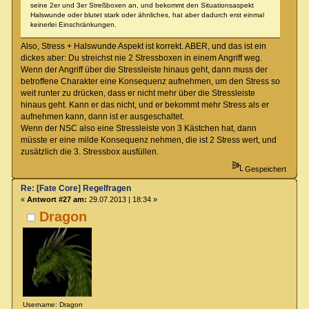
seine 2er und 3er Streßboxen an, und bekommt den Situationsaspekt
Halswunde oder blutet stark oder ähnliches, hat aber dadurch erst einmal
keinerlei Einschränkungen.
Also, Stress + Halswunde Aspekt ist korrekt. ABER, und das ist ein
dickes aber: Du streichst nie 2 Stressboxen in einem Angriff weg.
Wenn der Angriff über die Stressleiste hinaus geht, dann muss der
betroffene Charakter eine Konsequenz aufnehmen, um den Stress so
weit runter zu drücken, dass er nicht mehr über die Stressleiste
hinaus geht. Kann er das nicht, und er bekommt mehr Stress als er
aufnehmen kann, dann ist er ausgeschaltet.
Wenn der NSC also eine Stressleiste von 3 Kästchen hat, dann
müsste er eine milde Konsequenz nehmen, die ist 2 Stress wert, und
zusätzlich die 3. Stressbox ausfüllen.
Gespeichert
Re: [Fate Core] Regelfragen
«
Antwort #27 am:
29.07.2013 | 18:34 »
Dragon
Username: Dragon