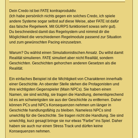
Dein Credo ist bei FATE kontraproduktiv.
(Ich habe persönlich nichts gegen ein solches Credo, ich spiele
andere Systeme sogar selbst auf diese Weise, aber FATE ist dafür
das falsche Regelwerk. Mit GURPS funktioniert sowas sehr gut).
Du beschneidest damit das Regelsystem und nimmst dir die
Möglichkeit die verschiedenen Regelmodule passend zur Situation
und zum gewünschten Pacing einzusetzen.
Warum? Du wählst einen Simulationistischen Ansatz. Du willst damit
Realität simulieren. FATE simuliert aber nicht Realität, sondern
Geschichten. Geschichten gehorchen anderen Gesetzen als die
Realität.
Ein einfaches Beispiel ist die Wichtigkeit von Charakteren innerhalb
einer Geschichte. An oberster Stelle stehen die Protagonisten und
ihre wichtigsten Gegenspieler (Main NPCs). Sie haben einen
Namen, sie sind wichtig, sie tragen die Handlung, dementsprechend
ist es am schwierigsten sie aus der Geschichte zu entfernen. Daher
können PCs und NPCs Konsequenzen nehmen um länger in
Geschichte handlungsfähig zu bleiben. Nameless NPCs sind
unwichtig für die Geschichte. Sie tragen nicht die Handlung. Sie sind
unwichtig, kurz gesagt bringe sie nur etwas "Farbe" ins Spiel. Daher
haben sie auch nur einen Stress Track und dürfen keine
Konsequenzen nehmen.