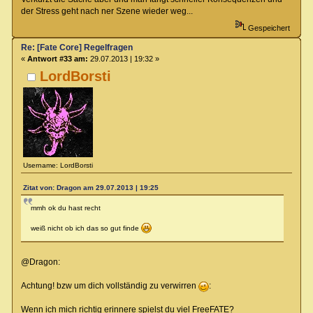
der Stress geht nach ner Szene wieder weg...
Gespeichert
Re: [Fate Core] Regelfragen
«
Antwort #33 am:
29.07.2013 | 19:32 »
LordBorsti
Username: LordBorsti
Zitat von: Dragon am 29.07.2013 | 19:25
mmh ok du hast recht
weiß nicht ob ich das so gut finde
@Dragon:
Achtung! bzw um dich vollständig zu verwirren
:
Wenn ich mich richtig erinnere spielst du viel FreeFATE?