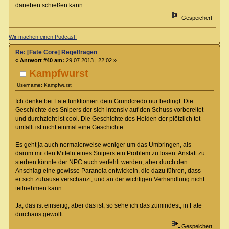
daneben schießen kann.
Gespeichert
Wir machen einen Podcast!
Re: [Fate Core] Regelfragen
«
Antwort #40 am:
29.07.2013 | 22:02 »
Kampfwurst
Username: Kampfwurst
Ich denke bei Fate funktioniert dein Grundcredo nur bedingt. Die
Geschichte des Snipers der sich intensiv auf den Schuss vorbereitet
und durchzieht ist cool. Die Geschichte des Helden der plötzlich tot
umfällt ist nicht einmal eine Geschichte.
Es geht ja auch normalerweise weniger um das Umbringen, als
darum mit den Mitteln eines Snipers ein Problem zu lösen. Anstatt zu
sterben könnte der NPC auch verfehlt werden, aber durch den
Anschlag eine gewisse Paranoia entwickeln, die dazu führen, dass
er sich zuhause verschanzt, und an der wichtigen Verhandlung nicht
teilnehmen kann.
Ja, das ist einseitig, aber das ist, so sehe ich das zumindest, in Fate
durchaus gewollt.
Gespeichert