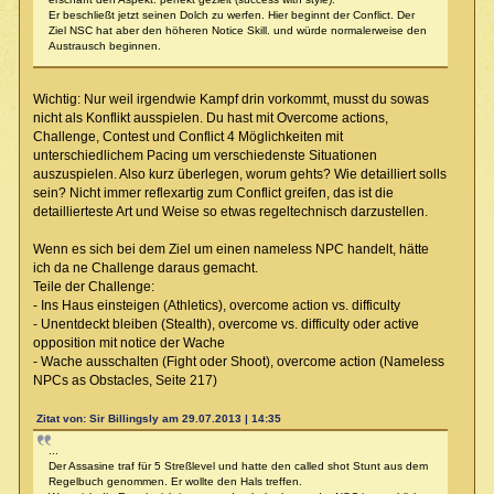
Er beschließt jetzt seinen Dolch zu werfen. Hier beginnt der Conflict. Der
Ziel NSC hat aber den höheren Notice Skill. und würde normalerweise den
Austrausch beginnen.
Wichtig: Nur weil irgendwie Kampf drin vorkommt, musst du sowas
nicht als Konflikt ausspielen. Du hast mit Overcome actions,
Challenge, Contest und Conflict 4 Möglichkeiten mit
unterschiedlichem Pacing um verschiedenste Situationen
auszuspielen. Also kurz überlegen, worum gehts? Wie detailliert solls
sein? Nicht immer reflexartig zum Conflict greifen, das ist die
detaillierteste Art und Weise so etwas regeltechnisch darzustellen.
Wenn es sich bei dem Ziel um einen nameless NPC handelt, hätte
ich da ne Challenge daraus gemacht.
Teile der Challenge:
- Ins Haus einsteigen (Athletics), overcome action vs. difficulty
- Unentdeckt bleiben (Stealth), overcome vs. difficulty oder active
opposition mit notice der Wache
- Wache ausschalten (Fight oder Shoot), overcome action (Nameless
NPCs as Obstacles, Seite 217)
Zitat von: Sir Billingsly am 29.07.2013 | 14:35
...
Der Assasine traf für 5 Streßlevel und hatte den called shot Stunt aus dem
Regelbuch genommen. Er wollte den Hals treffen.