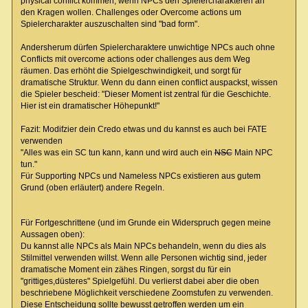
physical conflict kommen, wenn NPCs den Spielercharakteren an
den Kragen wollen. Challenges oder Overcome actions um
Spielercharakter auszuschalten sind "bad form".
Andersherum dürfen Spielercharaktere unwichtige NPCs auch ohne
Conflicts mit overcome actions oder challenges aus dem Weg
räumen. Das erhöht die Spielgeschwindigkeit, und sorgt für
dramatische Struktur. Wenn du dann einen conflict auspackst, wissen
die Spieler bescheid: "Dieser Moment ist zentral für die Geschichte.
Hier ist ein dramatischer Höhepunkt!"
Fazit: Modifzier dein Credo etwas und du kannst es auch bei FATE
verwenden
"Alles was ein SC tun kann, kann und wird auch ein
NSC
Main NPC
tun."
Für Supporting NPCs und Nameless NPCs existieren aus gutem
Grund (oben erläutert) andere Regeln.
Für Fortgeschrittene (und im Grunde ein Widerspruch gegen meine
Aussagen oben):
Du kannst alle NPCs als Main NPCs behandeln, wenn du dies als
Stilmittel verwenden willst. Wenn alle Personen wichtig sind, jeder
dramatische Moment ein zähes Ringen, sorgst du für ein
"grittiges,düsteres" Spielgefühl. Du verlierst dabei aber die oben
beschriebene Möglichkeit verschiedene Zoomstufen zu verwenden.
Diese Entscheidung sollte bewusst getroffen werden um ein