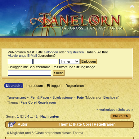
Willkommen
Gast
. Bitte
einloggen
oder
registrieren
. Haben Sie Ihre
Aktivierungs E-Mail
übersehen?
Einloggen mit Benutzername, Passwort und Sitzungslänge
Übersicht
Impressum
Einloggen
Registrieren
Tanelorn.net
»
Pen & Paper - Spielsysteme
»
Fate
(Moderator:
Blechpirat
) »
Thema:
[Fate Core] Regelfragen
« vorheriges
nächstes »
DRUCKEN
Seiten:
1
[
2
]
3
4
...
41
Nach unten
Autor
Thema: [Fate Core] Regelfragen
(Gelesen 235192 mal)
0 Mitglieder und 3 Gäste betrachten dieses Thema.