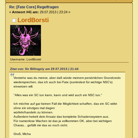
Re: [Fate Core] Regelfragen
«
Antwort #41 am:
29.07.2013 | 23:24 »
LordBorsti
Username: LordBorsti
Zitat von: Sir Billingsly am 29.07.2013 | 21:44
Verstehe was du meinst, aber daß würde meinem persönlichen Grundcredo
wiedersprechen, das ich auch bei Fate (zumindest für wichtige NSC's)
einsetzen will.
"Alles was ein SC tun kann, kann und wird auch ein NSC tun."
Ich möchte auf gar keinen Fall die Möglichkeit schaffen, das ein SC stirbt
ohne ein einziges mal dagen
würfeln/handeln zu können.
Außerdem hebelt dein Ansatz das komplette Schadenssystem aus.
Für namenlose Wachen ist das ja vollkommen OK, aber bei wichtigen
Charas... gefällt mir das so noch nicht.
Gruß, Micha