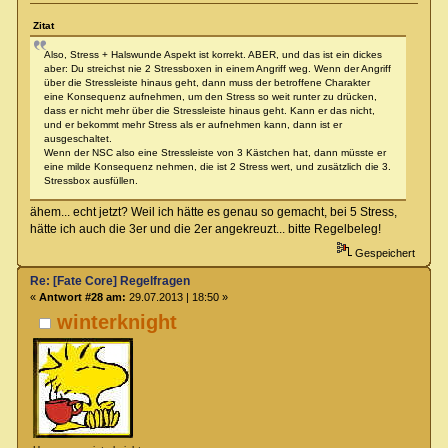
Zitat
Also, Stress + Halswunde Aspekt ist korrekt. ABER, und das ist ein dickes
aber: Du streichst nie 2 Stressboxen in einem Angriff weg. Wenn der Angriff
über die Stressleiste hinaus geht, dann muss der betroffene Charakter
eine Konsequenz aufnehmen, um den Stress so weit runter zu drücken,
dass er nicht mehr über die Stressleiste hinaus geht. Kann er das nicht,
und er bekommt mehr Stress als er aufnehmen kann, dann ist er
ausgeschaltet.
Wenn der NSC also eine Stressleiste von 3 Kästchen hat, dann müsste er
eine milde Konsequenz nehmen, die ist 2 Stress wert, und zusätzlich die 3.
Stressbox ausfüllen.
ähem... echt jetzt? Weil ich hätte es genau so gemacht, bei 5 Stress,
hätte ich auch die 3er und die 2er angekreuzt... bitte Regelbeleg!
Gespeichert
Re: [Fate Core] Regelfragen
«
Antwort #28 am:
29.07.2013 | 18:50 »
winterknight