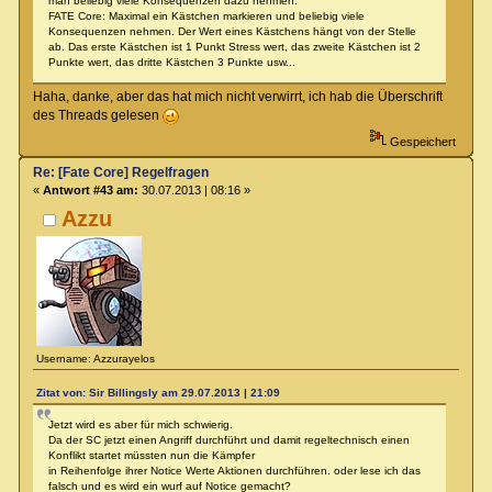
man beliebig viele Konsequenzen dazu nehmen.
FATE Core: Maximal ein Kästchen markieren und beliebig viele
Konsequenzen nehmen. Der Wert eines Kästchens hängt von der Stelle
ab. Das erste Kästchen ist 1 Punkt Stress wert, das zweite Kästchen ist 2
Punkte wert, das dritte Kästchen 3 Punkte usw...
Haha, danke, aber das hat mich nicht verwirrt, ich hab die Überschrift
des Threads gelesen
Gespeichert
Re: [Fate Core] Regelfragen
«
Antwort #43 am:
30.07.2013 | 08:16 »
Azzu
Username: Azzurayelos
Zitat von: Sir Billingsly am 29.07.2013 | 21:09
Jetzt wird es aber für mich schwierig.
Da der SC jetzt einen Angriff durchführt und damit regeltechnisch einen
Konflikt startet müssten nun die Kämpfer
in Reihenfolge ihrer Notice Werte Aktionen durchführen. oder lese ich das
falsch und es wird ein wurf auf Notice gemacht?