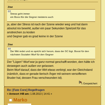
Zitat
Stress geht immer
ein Boos tfür die Gegner meistens auch
ja, aber der Stress ist nach der Szene wieder weg und hat dann
absolut nix bewirkt, außer ein paar Sekunden Spielzeit für das
anstreichen zu kosten
und Gegner gab es grad keine in der Szene
Zitat
Der Wirt redet und es spricht sich herum, dass der SC lügt. Boost für den
nächsten Sozialen Wurf für den Gegner
Der "Lügen"-Wurf war ja ganz normal geschafft worden, den hätte ich
deswegen auch außen vor gelassen.
Beim Wurf darauf, dass der Wirt etwas verbirgt, war der Gleichstand
(nämlich, dass er gerade tierisch Ärger mit seinem versoffenen
Bruder hat, dessen Frau verschwunden ist).
Gespeichert
Re: [Fate Core] Regelfragen
«
Antwort #48 am:
1.08.2013 | 14:41 »
Marko