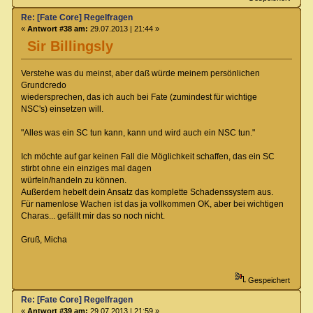
Re: [Fate Core] Regelfragen
«
Antwort #38 am:
29.07.2013 | 21:44 »
Sir Billingsly
Verstehe was du meinst, aber daß würde meinem persönlichen
Grundcredo
wiedersprechen, das ich auch bei Fate (zumindest für wichtige
NSC's) einsetzen will.
"Alles was ein SC tun kann, kann und wird auch ein NSC tun."
Ich möchte auf gar keinen Fall die Möglichkeit schaffen, das ein SC
stirbt ohne ein einziges mal dagen
würfeln/handeln zu können.
Außerdem hebelt dein Ansatz das komplette Schadenssystem aus.
Für namenlose Wachen ist das ja vollkommen OK, aber bei wichtigen
Charas... gefällt mir das so noch nicht.
Gruß, Micha
Gespeichert
Re: [Fate Core] Regelfragen
«
Antwort #39 am:
29.07.2013 | 21:59 »