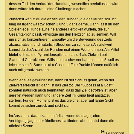
dessen Tod den Verlauf der Handlung wesentlich beeinflussen wird,
dann würde ich daraus eine Challenge machen.
Zunächst wählst du die Anzahl der Runden, die das laufen soll. Ich
mag da irgendwas zwischen 3 und 5 ganz gerne. Dann lässt du den
Spieler jede Runde auf eine andere Fertigkeit würfeln, die zur
Gesamtaktion passt. Physique um den Herzschlag zu senken, Will
um sich zu konzentrieren, Empathy um die Bewegung des Ziels
abzuschätzen, und natürlich Shoot um zu schießen. Als Zielwert
kannst du die Anzahl der Runden mal einen Wert nehmen. Als Mittel
bietet sich da die Pyramidenspitze an, also 4 als Zielwert bei
Standard Charakteren. Willst du es schwerer haben, nimm 5, soll es
leichter sein 3. Success at a Cost und Fate Punkte können natürlich
auch mit genutzt werden.
Wenn er alles gewürfelt hat, dann ist der Schuss getan, wenn der
Zielwert erreicht ist, dann ist das Ziel tot. Die "Success at a Cost"
könnten natürlich auch beinhalten, dass das Ziel getroffen ist, aber
gerettet werden kann und längere Zeit im Koma liegt anstatt zu
sterben. Für den Moment ist es das gleiche, aber auf lange Sicht
kommt es sicher zurück und rächt sich.
Im Anschluss daran kann natürlich, wenn du magst, eine
Verfolgungsjagd oder ähnliches stattfinden, aber das ist dann die
nächste Szene.
Gespeichert