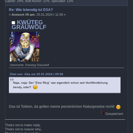
Gamer: 29%, Butt-Kicker: 21%, Specialist: 13%
Re: Wie lebendig ist DSA?
«
Antwort #9 am:
25.01.2024 | 11:59 »
KWÜTEG
GRÄÜWÖLF
Username: Kwuteg Grauwolf
Zitat von: Jiba am 25.01.2024 | 09:56
Naja, naja: Der "Eine Ring" war eigentlich schon seit Veröffentlichung
trendy, oder?
Das ist Tolkien, da gelten meine persönlichen Naturgesetze nicht!
Gespeichert
Theirs not to make reply,
Theirs not to reason why,