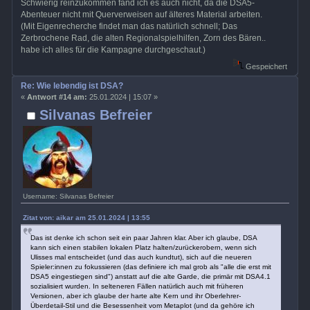
Schwierig reinzukommen fand ich es auch nicht, da die DSA5-
Abenteuer nicht mit Querverweisen auf älteres Material arbeiten.
(Mit Eigenrecherche findet man das natürlich schnell; Das
Zerbrochene Rad, die alten Regionalspielhilfen, Zorn des Bären..
habe ich alles für die Kampagne durchgeschaut.)
Gespeichert
Re: Wie lebendig ist DSA?
«
Antwort #14 am:
25.01.2024 | 15:07 »
Silvanas Befreier
Username: Silvanas Befreier
Zitat von: aikar am 25.01.2024 | 13:55
Das ist denke ich schon seit ein paar Jahren klar. Aber ich glaube, DSA
kann sich einen stabilen lokalen Platz halten/zurückerobern, wenn sich
Ulisses mal entscheidet (und das auch kundtut), sich auf die neueren
Spieler:innen zu fokussieren (das definiere ich mal grob als "alle die erst mit
DSA5 eingestiegen sind") anstatt auf die alte Garde, die primär mit DSA4.1
sozialisiert wurden. In selteneren Fällen natürlich auch mit früheren
Versionen, aber ich glaube der harte alte Kern und ihr Oberlehrer-
Überdetail-Stil und die Besessenheit vom Metaplot (und da gehöre ich