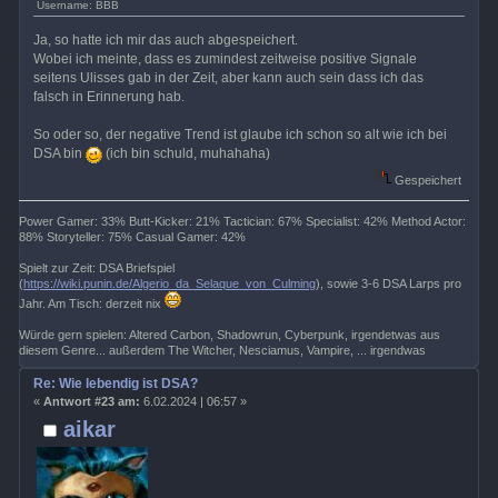
Username: BBB
Ja, so hatte ich mir das auch abgespeichert.
Wobei ich meinte, dass es zumindest zeitweise positive Signale
seitens Ulisses gab in der Zeit, aber kann auch sein dass ich das
falsch in Erinnerung hab.
So oder so, der negative Trend ist glaube ich schon so alt wie ich bei
DSA bin
(ich bin schuld, muhahaha)
Gespeichert
Power Gamer: 33% Butt-Kicker: 21% Tactician: 67% Specialist: 42% Method Actor:
88% Storyteller: 75% Casual Gamer: 42%
Spielt zur Zeit: DSA Briefspiel
(
https://wiki.punin.de/Algerio_da_Selaque_von_Culming
), sowie 3-6 DSA Larps pro
Jahr. Am Tisch: derzeit nix
Würde gern spielen: Altered Carbon, Shadowrun, Cyberpunk, irgendetwas aus
diesem Genre... außerdem The Witcher, Nesciamus, Vampire, ... irgendwas
Re: Wie lebendig ist DSA?
«
Antwort #23 am:
6.02.2024 | 06:57 »
aikar