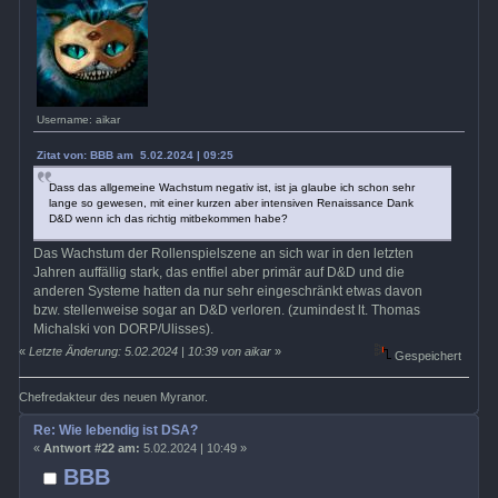
Username: aikar
Zitat von: BBB am 5.02.2024 | 09:25
Dass das allgemeine Wachstum negativ ist, ist ja glaube ich schon sehr
lange so gewesen, mit einer kurzen aber intensiven Renaissance Dank
D&D wenn ich das richtig mitbekommen habe?
Das Wachstum der Rollenspielszene an sich war in den letzten
Jahren auffällig stark, das entfiel aber primär auf D&D und die
anderen Systeme hatten da nur sehr eingeschränkt etwas davon
bzw. stellenweise sogar an D&D verloren. (zumindest lt. Thomas
Michalski von DORP/Ulisses).
«
Letzte Änderung: 5.02.2024 | 10:39 von aikar
»
Gespeichert
Chefredakteur des neuen Myranor.
Re: Wie lebendig ist DSA?
«
Antwort #22 am:
5.02.2024 | 10:49 »
BBB