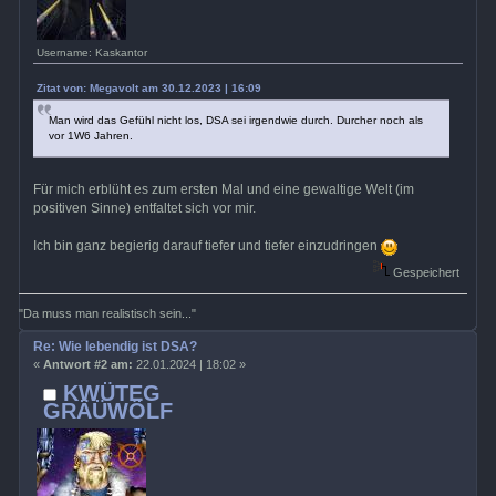
Username: Kaskantor
Zitat von: Megavolt am 30.12.2023 | 16:09
Man wird das Gefühl nicht los, DSA sei irgendwie durch. Durcher noch als
vor 1W6 Jahren.
Für mich erblüht es zum ersten Mal und eine gewaltige Welt (im
positiven Sinne) entfaltet sich vor mir.
Ich bin ganz begierig darauf tiefer und tiefer einzudringen
Gespeichert
"Da muss man realistisch sein..."
Re: Wie lebendig ist DSA?
«
Antwort #2 am:
22.01.2024 | 18:02 »
KWÜTEG
GRÄÜWÖLF