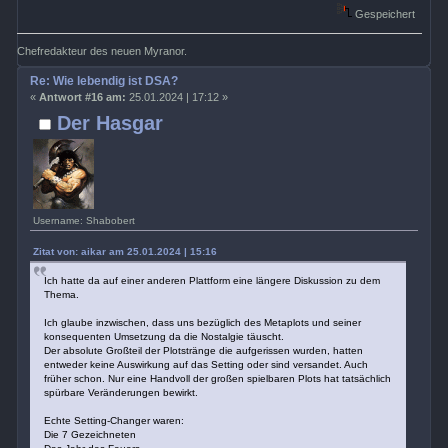
Gespeichert
Chefredakteur des neuen Myranor.
Re: Wie lebendig ist DSA?
«
Antwort #16 am:
25.01.2024 | 17:12 »
Der Hasgar
Username: Shabobert
Zitat von: aikar am 25.01.2024 | 15:16
Ich hatte da auf einer anderen Plattform eine längere Diskussion zu dem
Thema.
Ich glaube inzwischen, dass uns bezüglich des Metaplots und seiner
konsequenten Umsetzung da die Nostalgie täuscht.
Der absolute Großteil der Plotstränge die aufgerissen wurden, hatten
entweder keine Auswirkung auf das Setting oder sind versandet. Auch
früher schon. Nur eine Handvoll der großen spielbaren Plots hat tatsächlich
spürbare Veränderungen bewirkt.
Echte Setting-Changer waren:
Die 7 Gezeichneten