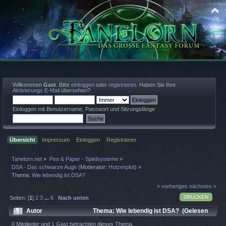
Willkommen
Gast
. Bitte
einloggen
oder
registrieren
. Haben Sie Ihre
Aktivierungs E-Mail
übersehen?
Einloggen mit Benutzername, Passwort und Sitzungslänge
Übersicht
Impressum
Einloggen
Registrieren
Tanelorn.net
»
Pen & Paper - Spielsysteme
»
DSA - Das schwarze Auge
(Moderator:
Hotzenplot
) »
Thema:
Wie lebendig ist DSA?
« vorheriges
nächstes »
DRUCKEN
Seiten: [
1
]
2
3
...
6
Nach unten
Autor
Thema: Wie lebendig ist DSA? (Gelesen
18279 mal)
0 Mitglieder und 1 Gast betrachten dieses Thema.