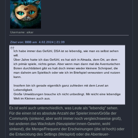
Username: aikar
Zitat von: BBB am 4.02.2024 | 21:39
Ich habe immer das Gefühl, DSA ist so lebendig, wie man es selbst sehen
will.
Über Jahre hatte ich das Gefühl, es hat sich in Almada, dem Ort, an dem
ich primär spiele, nichts getan. Aber wenn man dann mal die Aventurischen
Boten durchblättert gibt es halt doch immer wieder kleinere Schnipsel, die
man daheim am Spieltisch oder wie ich im Briefspiel verwursten und nutzen
kann.
Insofern bin ich gerade eigentlich ganz zufrieden mit dem Level an
Lebendigkeit.
Große Umwälzungen brauche ich nicht unbedingt. Mir reicht eine lebendige
Welt im Kleinen auch aus.
Es ist wohl auch unterschiedlich, was Leute als "lebendig" sehen.
Für die einen ist es absolute Anzahl der Spieler:innen/Größe der
Community (sinkend, aber wohl immer noch vergleichsweise groß),
bei anderen das Wachstum (Neuspieler:innen-Gewinn, wohl
sinkend), die Menge/Frequenz der Erscheinungen (die ist hoch) oder
die Entwicklung des Settings (Metaplot) oder die Abenteuer-