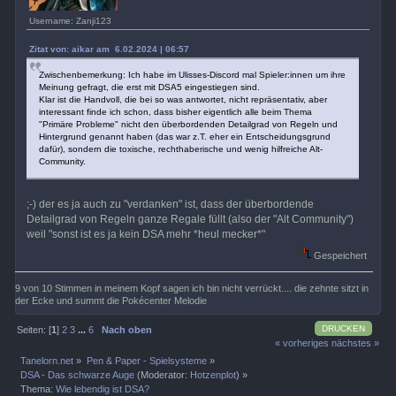
Username: Zanji123
Zitat von: aikar am 6.02.2024 | 06:57
Zwischenbemerkung: Ich habe im Ulisses-Discord mal Spieler:innen um ihre
Meinung gefragt, die erst mit DSA5 eingestiegen sind.
Klar ist die Handvoll, die bei so was antwortet, nicht repräsentativ, aber
interessant finde ich schon, dass bisher eigentlich alle beim Thema
"Primäre Probleme" nicht den überbordenden Detailgrad von Regeln und
Hintergrund genannt haben (das war z.T. eher ein Entscheidungsgrund
dafür), sondern die toxische, rechthaberische und wenig hilfreiche Alt-
Community.
;-) der es ja auch zu "verdanken" ist, dass der überbordende
Detailgrad von Regeln ganze Regale füllt (also der "Alt Community")
weil "sonst ist es ja kein DSA mehr *heul mecker*"
Gespeichert
9 von 10 Stimmen in meinem Kopf sagen ich bin nicht verrückt.... die zehnte sitzt in
der Ecke und summt die Pokécenter Melodie
DRUCKEN
Seiten: [
1
]
2
3
...
6
Nach oben
« vorheriges
nächstes »
Tanelorn.net
»
Pen & Paper - Spielsysteme
»
DSA - Das schwarze Auge
(Moderator:
Hotzenplot
) »
Thema:
Wie lebendig ist DSA?