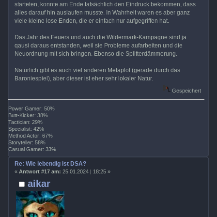
starteten, konnte am Ende tatsächlich den Eindruck bekommen, dass
alles darauf hin auslaufen musste. In Wahrheit waren es aber ganz
viele kleine lose Enden, die er einfach nur aufgegriffen hat.
Das Jahr des Feuers und auch die Wildermark-Kampagne sind ja
qausi daraus entstanden, weil sie Probleme aufarbeiten und die
Neuordnung mit sich bringen. Ebenso die Splitterdämmerung.
Natürlich gibt es auch viel anderen Metaplot (gerade durch das
Baroniespiel), aber dieser ist eher sehr lokaler Natur.
Gespeichert
Power Gamer: 50%
Butt-Kicker: 38%
Tactician: 29%
Specialist: 42%
Method Actor: 67%
Storyteller: 58%
Casual Gamer: 33%
Re: Wie lebendig ist DSA?
«
Antwort #17 am:
25.01.2024 | 18:25 »
aikar