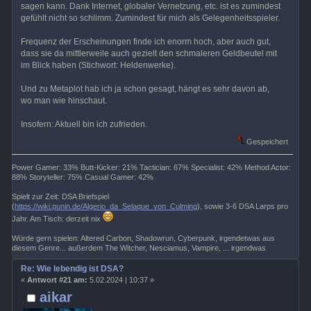
sagen kann. Dank Internet, globaler Vernetzung, etc. ist es zumindest
gefühlt nicht so schlimm. Zumindest für mich als Gelegenheitsspieler.
Frequenz der Erscheinungen finde ich enorm hoch, aber auch gut,
dass sie da mittlerweile auch gezielt den schmaleren Geldbeutel mit
im Blick haben (Stichwort: Heldenwerke).
Und zu Metaplot hab ich ja schon gesagt, hängt es sehr davon ab,
wo man wie hinschaut.
Insofern: Aktuell bin ich zufrieden.
Gespeichert
Power Gamer: 33% Butt-Kicker: 21% Tactician: 67% Specialist: 42% Method Actor:
88% Storyteller: 75% Casual Gamer: 42%
Spielt zur Zeit: DSA Briefspiel
(
https://wiki.punin.de/Algerio_da_Selaque_von_Culming
), sowie 3-6 DSA Larps pro
Jahr. Am Tisch: derzeit nix
Würde gern spielen: Altered Carbon, Shadowrun, Cyberpunk, irgendetwas aus
diesem Genre... außerdem The Witcher, Nesciamus, Vampire, ... irgendwas
Re: Wie lebendig ist DSA?
«
Antwort #21 am:
5.02.2024 | 10:37 »
aikar