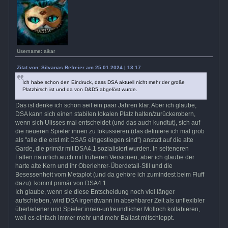
Username: aikar
Zitat von: Silvanas Befreier am 25.01.2024 | 13:17
Ich habe schon den Eindruck, dass DSA aktuell nicht mehr der große
Platzhirsch ist und da von D&D5 abgelöst wurde.
Das ist denke ich schon seit ein paar Jahren klar. Aber ich glaube,
DSA kann sich einen stabilen lokalen Platz halten/zurückerobern,
wenn sich Ulisses mal entscheidet (und das auch kundtut), sich auf
die neueren Spieler:innen zu fokussieren (das definiere ich mal grob
als "alle die erst mit DSA5 eingestiegen sind") anstatt auf die alte
Garde, die primär mit DSA4.1 sozialisiert wurden. In selteneren
Fällen natürlich auch mit früheren Versionen, aber ich glaube der
harte alte Kern und ihr Oberlehrer-Überdetail-Stil und die
Besessenheit vom Metaplot (und da gehöre ich zumindest beim Fluff
dazu) kommt primär von DSA4.1.
Ich glaube, wenn sie diese Entscheidung noch viel länger
aufschieben, wird DSA irgendwann in absehbarer Zeit als unflexibler
überladener und Spieler:innen-unfreundlicher Molloch kollabieren,
weil es einfach immer mehr und mehr Ballast mitschleppt.