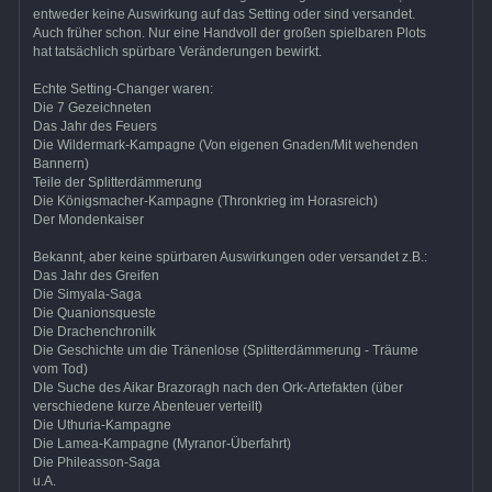
entweder keine Auswirkung auf das Setting oder sind versandet.
Auch früher schon. Nur eine Handvoll der großen spielbaren Plots
hat tatsächlich spürbare Veränderungen bewirkt.
Echte Setting-Changer waren:
Die 7 Gezeichneten
Das Jahr des Feuers
Die Wildermark-Kampagne (Von eigenen Gnaden/Mit wehenden
Bannern)
Teile der Splitterdämmerung
Die Königsmacher-Kampagne (Thronkrieg im Horasreich)
Der Mondenkaiser
Bekannt, aber keine spürbaren Auswirkungen oder versandet z.B.:
Das Jahr des Greifen
Die Simyala-Saga
Die Quanionsqueste
Die Drachenchronilk
Die Geschichte um die Tränenlose (Splitterdämmerung - Träume
vom Tod)
DIe Suche des Aikar Brazoragh nach den Ork-Artefakten (über
verschiedene kurze Abenteuer verteilt)
Die Uthuria-Kampagne
Die Lamea-Kampagne (Myranor-Überfahrt)
Die Phileasson-Saga
u.A.