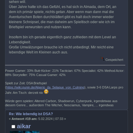
sehen will.
Über Jahre hatte ich das Gefühl, es hat sich in Almada, dem Ort, an
dem ich primär spiele, nichts getan. Aber wenn man dann mal die
Aventurischen Boten durchblättert gibt es halt doch immer wieder
kleinere Schnipsel, die man daheim am Spieltisch oder wie ich im
Briefspiel verwursten und nutzen kann.
Insofern bin ich gerade eigentlich ganz zufrieden mit dem Level an
Lebendigkeit.
Große Umwälzungen brauche ich nicht unbedingt. Mir reicht eine
lebendige Welt im Kleinen auch aus.
Gespeichert
Power Gamer: 33% Butt-Kicker: 21% Tactician: 67% Specialist: 42% Method Actor:
88% Storyteller: 75% Casual Gamer: 42%
Spielt zur Zeit: DSA Briefspiel
(
https://wiki.punin.de/Algerio_da_Selaque_von_Culming
), sowie 3-6 DSA Larps pro
Jahr. Am Tisch: derzeit nix
Würde gern spielen: Altered Carbon, Shadowrun, Cyberpunk, irgendetwas aus
diesem Genre... außerdem The Witcher, Nesciamus, Vampire, ... irgendwas
Re: Wie lebendig ist DSA?
«
Antwort #19 am:
5.02.2024 | 07:33 »
aikar