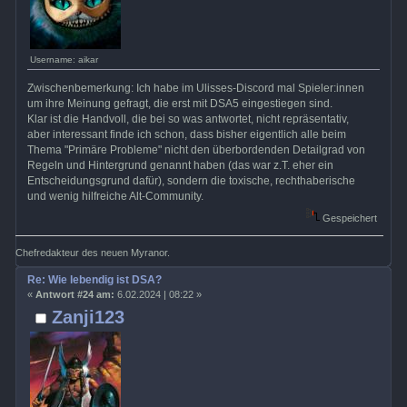
Username: aikar
Zwischenbemerkung: Ich habe im Ulisses-Discord mal Spieler:innen
um ihre Meinung gefragt, die erst mit DSA5 eingestiegen sind.
Klar ist die Handvoll, die bei so was antwortet, nicht repräsentativ,
aber interessant finde ich schon, dass bisher eigentlich alle beim
Thema "Primäre Probleme" nicht den überbordenden Detailgrad von
Regeln und Hintergrund genannt haben (das war z.T. eher ein
Entscheidungsgrund dafür), sondern die toxische, rechthaberische
und wenig hilfreiche Alt-Community.
Gespeichert
Chefredakteur des neuen Myranor.
Re: Wie lebendig ist DSA?
«
Antwort #24 am:
6.02.2024 | 08:22 »
Zanji123