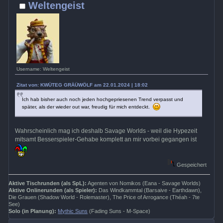
Weltengeist
Username: Weltengeist
Zitat von: KWÜTEG GRÄÜWÖLF am 22.01.2024 | 18:02
Ich hab bisher auch noch jeden hochgepriesenen Trend verpasst und
später, als der wieder out war, freudig für mich entdeckt.
Wahrscheinlich mag ich deshalb Savage Worlds - weil die Hypezeit
mitsamt Besserspieler-Gehabe komplett an mir vorbei gegangen ist
Gespeichert
Aktive Tischrunden (als SpL):
Agenten von Nomikos (Eana - Savage Worlds)
Aktive Onlinerunden (als Spieler):
Das Windkammtal (Barsaive - Earthdawn),
Die Grauen (Shadow World - Rolemaster), The Price of Arrogance (Théah - 7te
See)
Solo (in Planung):
Mythic Suns
(Fading Suns - M-Space)