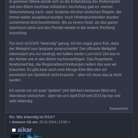
In gewisser Weise würde sich so die Entwicklung des Rollenspiels
seit den 80ern nochmal vollziehen: Am Anfang gab es -meiner
Wahrnehmung nach- viele Systeme mit eher einfachen Regeln, die
immer weiter ausgebaut wurden. Auch Hintergrundwelten wurden
zunehmend dicht beschrieben. Bis zu einem Grad, als das ganze
überhand nahm und das Pendel wieder in die andere Richtung
ausschlug.
Für mich ist DSA5 "lebendig" genug. Ich bin sogar ganz froh, dass
der Metaplot nun langsam voranschreitet. Der offizielle Metaplot
interessiert uns nur bedingt, wir hätten weder Lust noch Zeit das in
der Akribie wie in den 90ern nachzuverfolgen. Das Regelwerk
funktioniert top, die Regionalbeschreibungen liefern das was wir
brauchen. Es gibt zwar auch eine Menge Klim-Bim den ich
persönlich am Spieltisch nicht brauche - aber ich muss das ja nicht
kaufen.
Ich würde mir ein paar "geilere" (mir fällt kein besseres Wort ein)
Abenteuer wünschen - aber bei uns läuft DSA seit 2015 tip-top und
sehr lebendig.
Gespeichert
Re: Wie lebendig ist DSA?
«
Antwort #11 am:
25.01.2024 | 13:55 »
aikar