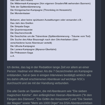
Das Jahr des Feuers
Die Wildermark-Kampagne (Von eigenen Gnaden/Mit wehenden Bannern)
Teile der Splitterdämmerung
Die Königsmacher-Kampagne (Thronkrieg im Horasreich)
Der Mondenkaiser
Bekannt, aber keine spürbaren Auswirkungen oder versandet z.B.:
Das Jahr des Greifen
Die Simyala-Saga
Die Quanionsqueste
Die Drachenchronilk
Die Geschichte um die Tränenlose (Splitterdämmerung - Träume vom Tod)
DIe Suche des Aikar Brazoragh nach den Ork-Artefakten (über
verschiedene kurze Abenteuer verteilt)
Die Uthuria-Kampagne
Die Lamea-Kampagne (Myranor-Überfahrt)
Die Phileasson-Saga
u.A.
Ich denke, das lag in der Redaktion lange Zeit vor allem an einer
Person: Hadmar von Wieser. Als die 7 Gezeichneten als Kampagne
entstanden, hat er (wie in einigen Interviews bestätigt) wirklich alle
bis dahin offiziell erschienenen Abenteuer auf wichtige NSCs
durchsucht und sie mit der Handlung verbunden.
Die alte Garde an Spielern, die mit Abenteuern wie "Die sieben
magischen Kelche", den anfänglichen Xeeran-Abenteuern ("In den
Fängen des Dämons", "Die Göttin der Amazonen") und "Die Seelen
der Magier" sowie "Mehr als 1000 Orger" ins DSA-Abenteurerleben