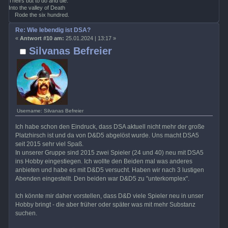
Theirs but to do and die:
Into the valley of Death
Rode the six hundred.
Re: Wie lebendig ist DSA?
«
Antwort #10 am:
25.01.2024 | 13:17 »
Silvanas Befreier
Username: Silvanas Befreier
Ich habe schon den Eindruck, dass DSA aktuell nicht mehr der große
Platzhirsch ist und da von D&D5 abgelöst wurde. Uns macht DSA5
seit 2015 sehr viel Spaß.
In unserer Gruppe sind 2015 zwei Spieler (24 und 40) neu mit DSA5
ins Hobby eingestiegen. Ich wollte den Beiden mal was anderes
anbieten und habe es mit D&D5 versucht. Haben wir nach 3 lustigen
Abenden eingestellt. Den beiden war D&D5 zu "unterkomplex".
Ich könnte mir daher vorstellen, dass D&D viele Spieler neu in unser
Hobby bringt - die aber früher oder später was mit mehr Substanz
suchen.