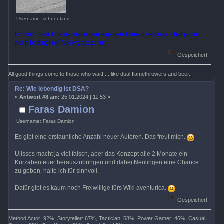
Username: schneeland
Ich hab' dem THema mal einen eigenen Thread verpasst - hat ja nur
noch bedingt mit Andergast zu tun.
Gespeichert
All good things come to those who wait! ... like dual flamethrowers and beer.
Re: Wie lebendig ist DSA?
«
Antwort #8 am:
25.01.2024 | 11:53 »
Faras Damion
Username: Faras Damion
Es gibt eine erstaunliche Anzahl neuer Autoren. Das freut mich.
Ulisses macht ja viel falsch, aber das Konzept alle 2 Monate ein
Kurzabenteuer herauszubringen und dabei Neulingen eine Chance
zu geben, halte ich für sinnvoll.
Dafür gibt es kaum noch Freiwillige fürs Wiki aventurica.
Gespeichert
Method Actor: 92%, Storyteller: 67%, Tactician: 58%, Power Gamer: 46%, Casual