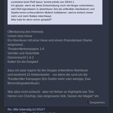
zumindest beim Fluff dazu) kommt primär von DSA4.1.
Ich glaube, wenn sie diese Entscheidung noch viel länger aufschieben,
wird DSA irgendwann in absehbarer Zeit als unflexibler überladener und
Spieler:innen-unfreundlicher Molloch kollabieren, weil es einfach immer
mehr und mehr Ballast mitschleppt.
Was habt ihr denn schon gespielt?
Offenbarung des Himmels
Unheil über Arivor
Ein Abenteuer mit einer Hexe und einem Praiostempel (Name
vergessen)
Theaterritterkampagne 1-6
Verräter und Geächtete
Donnerwacht 1 & 2
Ketten für die Ewigkeit
dazu ein paar eigens für die Gruppe entworfene Abenteuer
und bestimmt 10 Heldenwerke - vor allem die rund um die
Theatterritter Kampagen (Ein Goblin mehr oder weniger, Das
Birnendingsabenteuer)
War alles nicht schlecht - aber mir fehlen so Highlights wie "Die
Herren von Chorhop, das vergessene Volk, Seelen der Magier" etc.
Gespeichert
Re: Wie lebendig ist DSA?