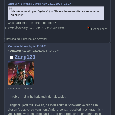
Zitat von: Silvanas Befreier am 25.01.2024 | 13:17
Ich würde mir ein paar "geilere" (mir fällt kein besseres Wort ein) Abenteuer
wünschen
Was habt ihr denn schon gespielt?
«
Letzte Änderung: 25.01.2024 | 14:02 von aikar
»
Gespeichert
Chefredakteur des neuen Myranor.
Re: Wie lebendig ist DSA?
«
Antwort #12 am:
25.01.2024 | 14:39 »
Zanji123
Username: Zanji123
n Problem ist imho halt auch der Metaplot.
Fängst du jetzt mit DSA an, hast du erstmal Schwierigkeiten da in
diesen Metaplot zu kommen. Andererseits.... passiert ja eh grad nicht
viel. Dinge werden angekündigt und groß gepushed und dann ist die