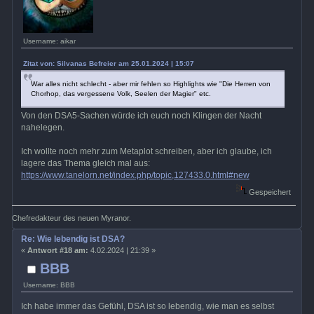
Username: aikar
Zitat von: Silvanas Befreier am 25.01.2024 | 15:07
War alles nicht schlecht - aber mir fehlen so Highlights wie "Die Herren von
Chorhop, das vergessene Volk, Seelen der Magier" etc.
Von den DSA5-Sachen würde ich euch noch Klingen der Nacht
nahelegen.
Ich wollte noch mehr zum Metaplot schreiben, aber ich glaube, ich
lagere das Thema gleich mal aus:
https://www.tanelorn.net/index.php/topic,127433.0.html#new
Gespeichert
Chefredakteur des neuen Myranor.
Re: Wie lebendig ist DSA?
«
Antwort #18 am:
4.02.2024 | 21:39 »
BBB
Username: BBB
Ich habe immer das Gefühl, DSA ist so lebendig, wie man es selbst