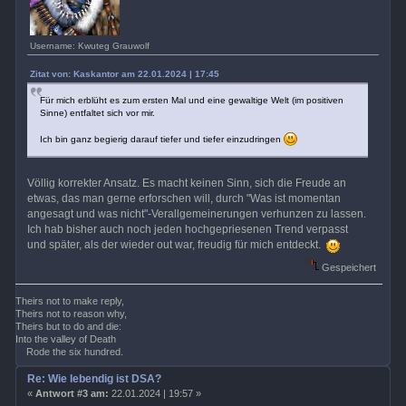
Username: Kwuteg Grauwolf
Zitat von: Kaskantor am 22.01.2024 | 17:45
Für mich erblüht es zum ersten Mal und eine gewaltige Welt (im positiven
Sinne) entfaltet sich vor mir.
Ich bin ganz begierig darauf tiefer und tiefer einzudringen
Völlig korrekter Ansatz. Es macht keinen Sinn, sich die Freude an
etwas, das man gerne erforschen will, durch "Was ist momentan
angesagt und was nicht"-Verallgemeinerungen verhunzen zu lassen.
Ich hab bisher auch noch jeden hochgepriesenen Trend verpasst
und später, als der wieder out war, freudig für mich entdeckt.
Gespeichert
Theirs not to make reply,
Theirs not to reason why,
Theirs but to do and die:
Into the valley of Death
Rode the six hundred.
Re: Wie lebendig ist DSA?
«
Antwort #3 am:
22.01.2024 | 19:57 »