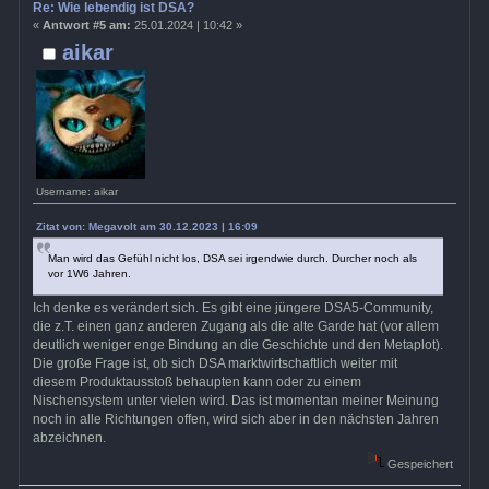
Re: Wie lebendig ist DSA?
«
Antwort #5 am:
25.01.2024 | 10:42 »
aikar
Username: aikar
Zitat von: Megavolt am 30.12.2023 | 16:09
Man wird das Gefühl nicht los, DSA sei irgendwie durch. Durcher noch als
vor 1W6 Jahren.
Ich denke es verändert sich. Es gibt eine jüngere DSA5-Community,
die z.T. einen ganz anderen Zugang als die alte Garde hat (vor allem
deutlich weniger enge Bindung an die Geschichte und den Metaplot).
Die große Frage ist, ob sich DSA marktwirtschaftlich weiter mit
diesem Produktausstoß behaupten kann oder zu einem
Nischensystem unter vielen wird. Das ist momentan meiner Meinung
noch in alle Richtungen offen, wird sich aber in den nächsten Jahren
abzeichnen.
Gespeichert