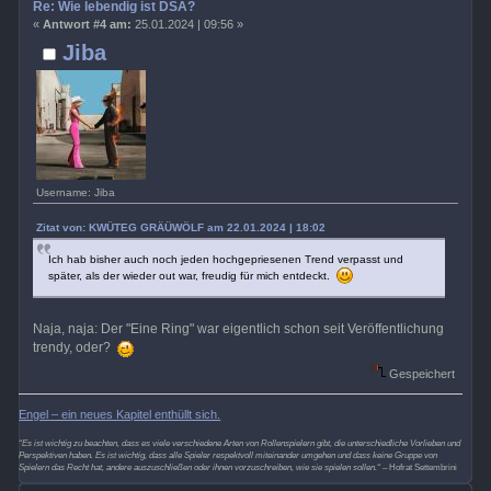
Re: Wie lebendig ist DSA?
«
Antwort #4 am:
25.01.2024 | 09:56 »
Jiba
Username: Jiba
Zitat von: KWÜTEG GRÄÜWÖLF am 22.01.2024 | 18:02
Ich hab bisher auch noch jeden hochgepriesenen Trend verpasst und
später, als der wieder out war, freudig für mich entdeckt.
Naja, naja: Der "Eine Ring" war eigentlich schon seit Veröffentlichung
trendy, oder?
Gespeichert
Engel – ein neues Kapitel enthüllt sich.
“Es ist wichtig zu beachten, dass es viele verschiedene Arten von Rollenspielern gibt, die unterschiedliche Vorlieben und
Perspektiven haben. Es ist wichtig, dass alle Spieler respektvoll miteinander umgehen und dass keine Gruppe von
Spielern das Recht hat, andere auszuschließen oder ihnen vorzuschreiben, wie sie spielen sollen.“
– Hofrat Settembrini