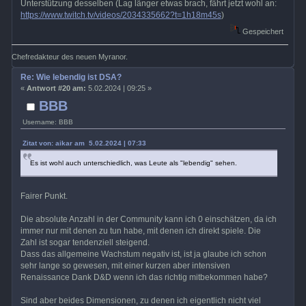
Unterstützung desselben (Lag länger etwas brach, fährt jetzt wohl an:
https://www.twitch.tv/videos/2034335662?t=1h18m45s
)
Gespeichert
Chefredakteur des neuen Myranor.
Re: Wie lebendig ist DSA?
«
Antwort #20 am:
5.02.2024 | 09:25 »
BBB
Username: BBB
Zitat von: aikar am 5.02.2024 | 07:33
Es ist wohl auch unterschiedlich, was Leute als "lebendig" sehen.
Fairer Punkt.
Die absolute Anzahl in der Community kann ich 0 einschätzen, da ich
immer nur mit denen zu tun habe, mit denen ich direkt spiele. Die
Zahl ist sogar tendenziell steigend.
Dass das allgemeine Wachstum negativ ist, ist ja glaube ich schon
sehr lange so gewesen, mit einer kurzen aber intensiven
Renaissance Dank D&D wenn ich das richtig mitbekommen habe?
Sind aber beides Dimensionen, zu denen ich eigentlich nicht viel