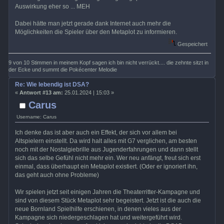
Auswirkung eher so ... MEH
Dabei hätte man jetzt gerade dank Internet auch mehr die
Möglichkeiten die Spieler über den Metaplot zu informieren.
Gespeichert
9 von 10 Stimmen in meinem Kopf sagen ich bin nicht verrückt.... die zehnte sitzt in
der Ecke und summt die Pokécenter Melodie
Re: Wie lebendig ist DSA?
«
Antwort #13 am:
25.01.2024 | 15:03 »
Carus
Username: Carus
Ich denke das ist aber auch ein Effekt, der sich vor allem bei
Altspielern einstellt. Da wird halt alles mit G7 verglichen, am besten
noch mit der Nostalgiebrille aus Jugenderfahrungen und dann stellt
sich das selbe Gefühl nicht mehr ein. Wer neu anfängt, freut sich erst
einmal, dass überhaupt ein Metaplot existiert. (Oder er ignoriert ihn,
das geht auch ohne Probleme)
Wir spielen jetzt seit einigen Jahren die Theaterritter-Kampagne und
sind von diesem Stück Metaplot sehr begeistert. Jetzt ist die auch die
neue Bornland Spielhilfe erschienen, in denen vieles aus der
Kampagne sich niedergeschlagen hat und weitergeführt wird.