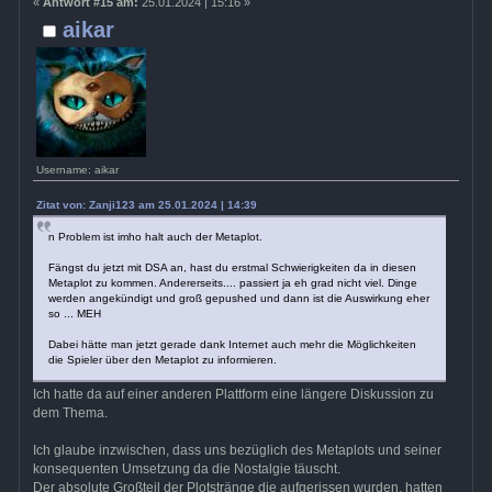
«
Antwort #15 am:
25.01.2024 | 15:16 »
aikar
Username: aikar
Zitat von: Zanji123 am 25.01.2024 | 14:39
n Problem ist imho halt auch der Metaplot.
Fängst du jetzt mit DSA an, hast du erstmal Schwierigkeiten da in diesen
Metaplot zu kommen. Andererseits.... passiert ja eh grad nicht viel. Dinge
werden angekündigt und groß gepushed und dann ist die Auswirkung eher
so ... MEH
Dabei hätte man jetzt gerade dank Internet auch mehr die Möglichkeiten
die Spieler über den Metaplot zu informieren.
Ich hatte da auf einer anderen Plattform eine längere Diskussion zu
dem Thema.
Ich glaube inzwischen, dass uns bezüglich des Metaplots und seiner
konsequenten Umsetzung da die Nostalgie täuscht.
Der absolute Großteil der Plotstränge die aufgerissen wurden, hatten