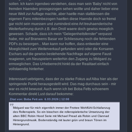
sollen. Ich kann irgendwo verstehen, dass man sein 'Baby' nicht von
fremden Haenden grossgezogen sehen wollte und daher lieber eine
neue Welt zur Auflage machte, aber haette man stattdessen die
eigenen Fans miteinbezogen haetten diese Haende doch so fremd
gar nicht sein muessen und zumindest eine Art treuhaenderische
Weiterfuehrung durch z.B. den Droll waere doch gewiss moeglich
gewesen. Schade, dass ich mein "Gelegenheitsfenster" verpasst
habe, mir auf Branwens Basar vor Schliessung noch die fehlenden
PDFs zu besorgen... Man kann nur hoffen, dass entweder eine
Moeglichkeit zum Weiterverkauf gefunden wird oder die Korsaren
Eschars auf die gewiss bestehende Nachfrage auf eigene Faust
reagieren, um Neuspielern weiterhin den Zugang zu Midgard zu
ermoeglichen. Das Urheberrecht hinkt da der Realitaet einfach
vollstaendig hinterher.
Interessant uebrigens, dass der zu starke Fokus auf Alba hier als der
springende Punkt herausgestellt wird. Das mag durchaus sein - mir
war es nicht bewusst. Auch wenn ich bei Boba Fetts schoenem
Kommentar direkt Lust darauf bekomme:
Zitat von: Boba Fett am 6.03.2026 | 12:08
Midgard war für mich eigentlich immer der Frottee Wohlfühl-Schlafanzug
des Rollenspiels. So ein bisschen die rollenspielerische Umsetzung der
alten BBC Robin Hood Serie mit Michael Pread als Robin und Clannad
Hintergrundmusik. Bodenständig mit lauter grün und braun Tönen im
Hintergrund.