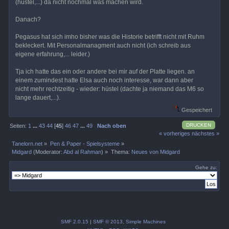
(hüstel,...) da nicht nochmal was machen wird.
Danach?
Pegasus hat sich imho bisher was die Historie betrifft nicht mit Ruhm
bekleckert. Mit Personalmanagment auch nicht (ich schreib aus
eigene erfahrung,... leider.)
Tja ich hatte das ein oder andere bei mir auf der Platte liegen. an
einem zumindest hatte Elsa auch noch interesse, war dann aber
nicht mehr rechtzeitig - wieder: hüstel (dachte ja niemand das M6 so
lange dauert,...).
Gespeichert
DRUCKEN
Seiten:
1
...
43
44
[
45
]
46
47
...
49
Nach oben
« vorheriges
nächstes »
Tanelorn.net
»
Pen & Paper - Spielsysteme
»
Midgard
(Moderator:
Abd al Rahman
) »
Thema:
Neues von Midgard
Gehe zu:
SMF 2.0.15
|
SMF © 2013
,
Simple Machines