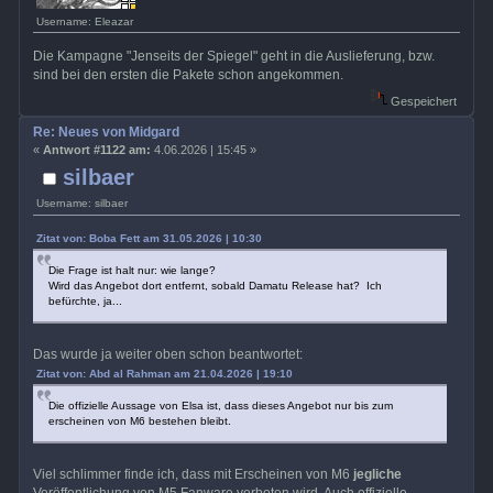
Username: Eleazar
Die Kampagne "Jenseits der Spiegel" geht in die Auslieferung, bzw.
sind bei den ersten die Pakete schon angekommen.
Gespeichert
Re: Neues von Midgard
«
Antwort #1122 am:
4.06.2026 | 15:45 »
silbaer
Username: silbaer
Zitat von: Boba Fett am 31.05.2026 | 10:30
Die Frage ist halt nur: wie lange?
Wird das Angebot dort entfernt, sobald Damatu Release hat? Ich
befürchte, ja...
Das wurde ja weiter oben schon beantwortet:
Zitat von: Abd al Rahman am 21.04.2026 | 19:10
Die offizielle Aussage von Elsa ist, dass dieses Angebot nur bis zum
erscheinen von M6 bestehen bleibt.
Viel schlimmer finde ich, dass mit Erscheinen von M6
jegliche