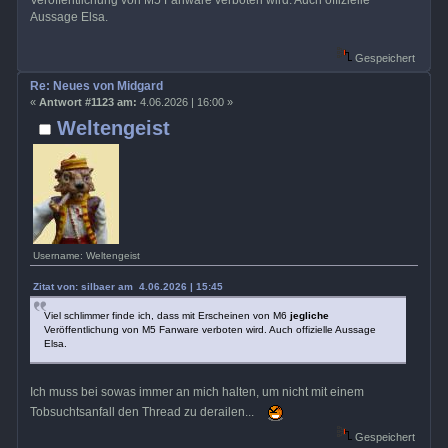
Veröffentlichung von M5 Fanware verboten wird. Auch offizielle
Aussage Elsa.
Gespeichert
Re: Neues von Midgard
«
Antwort #1123 am:
4.06.2026 | 16:00 »
Weltengeist
Username: Weltengeist
Zitat von: silbaer am 4.06.2026 | 15:45
Viel schlimmer finde ich, dass mit Erscheinen von M6
jegliche
Veröffentlichung von M5 Fanware verboten wird. Auch offizielle Aussage
Elsa.
Ich muss bei sowas immer an mich halten, um nicht mit einem
Tobsuchtsanfall den Thread zu derailen...
Gespeichert