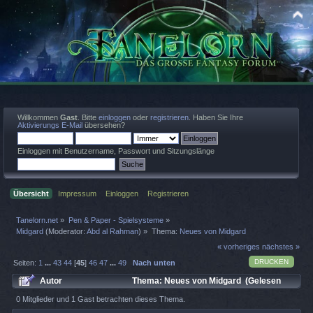
Willkommen
Gast
. Bitte
einloggen
oder
registrieren
. Haben Sie Ihre
Aktivierungs E-Mail
übersehen?
Einloggen mit Benutzername, Passwort und Sitzungslänge
Übersicht
Impressum
Einloggen
Registrieren
Tanelorn.net
»
Pen & Paper - Spielsysteme
»
Midgard
(Moderator:
Abd al Rahman
) »
Thema:
Neues von Midgard
« vorheriges
nächstes »
DRUCKEN
Seiten:
1
...
43
44
[
45
]
46
47
...
49
Nach unten
Autor
Thema: Neues von Midgard (Gelesen
246613 mal)
0 Mitglieder und 1 Gast betrachten dieses Thema.