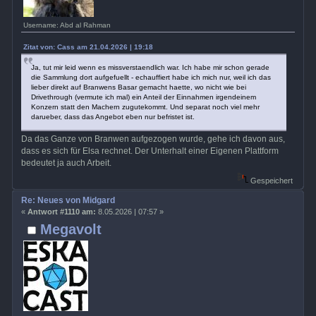
Username: Abd al Rahman
Zitat von: Cass am 21.04.2026 | 19:18
Ja, tut mir leid wenn es missverstaendlich war. Ich habe mir schon gerade
die Sammlung dort aufgefuellt - echauffiert habe ich mich nur, weil ich das
lieber direkt auf Branwens Basar gemacht haette, wo nicht wie bei
Drivethrough (vermute ich mal) ein Anteil der Einnahmen irgendeinem
Konzern statt den Machern zugutekommt. Und separat noch viel mehr
darueber, dass das Angebot eben nur befristet ist.
Da das Ganze von Branwen aufgezogen wurde, gehe ich davon aus,
dass es sich für Elsa rechnet. Der Unterhalt einer Eigenen Plattform
bedeutet ja auch Arbeit.
Gespeichert
Re: Neues von Midgard
«
Antwort #1110 am:
8.05.2026 | 07:57 »
Megavolt