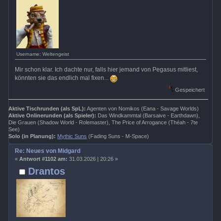
Username: Weltengeist
Mir schon klar. Ich dachte nur, falls hier jemand von Pegasus mitliest,
könnten sie das endlich mal fixen...
Gespeichert
Aktive Tischrunden (als SpL):
Agenten von Nomikos (Eana - Savage Worlds)
Aktive Onlinerunden (als Spieler):
Das Windkammtal (Barsaive - Earthdawn),
Die Grauen (Shadow World - Rolemaster), The Price of Arrogance (Théah - 7te
See)
Solo (in Planung):
Mythic Suns
(Fading Suns - M-Space)
Re: Neues von Midgard
«
Antwort #1102 am:
31.03.2026 | 20:26 »
Drantos