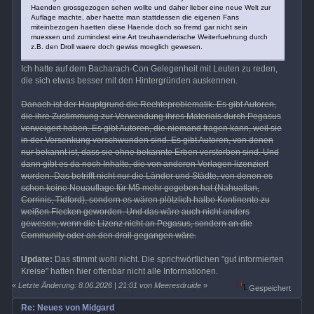
Haenden grossgezogen sehen wollte und daher lieber eine neue Welt zur
Auflage machte, aber haette man stattdessen die eigenen Fans
miteinbezogen haetten diese Haende doch so fremd gar nicht sein
muessen und zumindest eine Art treuhaenderische Weiterfuehrung durch
z.B. den Droll waere doch gewiss moeglich gewesen.
Ich hatte auf dem Bacharach-Con Gelegenheit mit Leuten zu reden,
die sich etwas besser mit den Hintergründen auskennen.
Danach ist der Hauptgrund die Rechteproblematik. Es gibt Autoren,
die ihre Zustimmung zur Verwendung ihres Materials durch Pegasus
verweigert haben. Es gibt Autoren, die niemand fragen kann, weil sie
in der Versenkung verschwunden sind. Es gibt Autoren, von denen
nur bekannt ist, dass sie ohne bekannte Erben verstorben sind. Und
dann gibt es da noch Inhalte, die von anderen Verlagen lizenziert
wurden. Das betrifft nicht nur die Länder und Städte, von denen es
schon keine Neuauflage für M5 mehr gegeben hat (Nahuatlan,
Corrinis, Tidford), sondern es wären plötzlich halbe Kontinente zu
weißen Flecken geworden. Und das wäre auch nicht anders
gewesen, wenn die Lizenz nicht an Pegasus, sondern an die
Community oder an den droll gegangen wäre.
Update:
Das stimmt wohl nicht. Die sprichwörtlichen "gut informierten
Kreise" hatten hier offenbar nicht alle Informationen.
«
Letzte Änderung: 8.06.2026 | 21:01 von Meeresdruide
»
Gespeichert
Re: Neues von Midgard