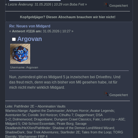
«
Letzte Änderung: 31.05.2026 | 10:29 von Boba Fett
»
Gespeichert
Kopfgeldjäger? Diesen Abschaum brauchen wir hier nicht!
Re: Neues von Midgard
«
Antwort #1116 am:
31.05.2026 | 10:27 »
Argovan
Username: Argovan
Nun, zumindest gibt es Midgard 5 ja inzwischen bei Drivethru. Und
das freut mich, denn was ich bisher von M6 gesehen habe, ist für
mich nicht mehr wirklich Midgard.
Gespeichert
Leite: Pathfinder 2E – Abomination Vaults
Warteschlange: Against the Darkmaster; Arkham Horror; Avatar Legends;
Aventurien 5e; Coriolis 3rd Horizon; Cthulhu 7; Daggerheart; DSA
1+2; Dolmenwood; Dragonbane; Dungeon Crawl Classics; Fate; Level Up – A5E;
Midgard 5; Old-School Essentials; Pirate Borg; Savage
Deadlands/HeXXen/Pathfinder; Shadow of the Demon Lord/Weird Wizard;
ShadowDark; Star Trek Adventures; Starfinder 2E; Tales from the Loop; TORG
Eternity; Warhammer FRP 4