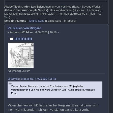
Aktive Tischrunden (als SpL):
Agenten von Nomikos (Eana - Savage Worlds)
Aktive Onlinerunden (als Spieler):
Das Windkammtal (Barsaive - Earthdawn),
Die Grauen (Shadow World - Rolemaster), The Price of Arrogance (Théah - 7te
See)
Solo (in Planung):
Mythic Suns
(Fading Suns - M-Space)
Re: Neues von Midgard
«
Antwort #1124 am:
4.06.2026 | 16:16 »
unicum
Username: unicum
Zitat von: silbaer am 4.06.2026 | 15:45
Viel schlimmer finde ich, dass mit Erscheinen von M6
jegliche
Veröffentlichung von M5 Fanware verboten wird. Auch offizielle Aussage
Elsa.
Mit erscheinen von M6 liegt alles bei Pegasus. Elsa hat dann nicht
mehr viel mitzureden. Ich kann verstehen das sie kurz vorher