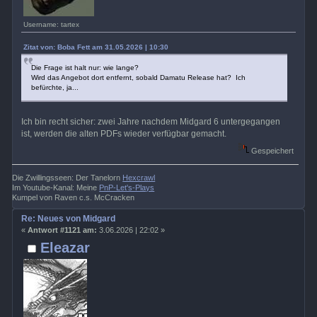
Username: tartex
Zitat von: Boba Fett am 31.05.2026 | 10:30
Die Frage ist halt nur: wie lange?
Wird das Angebot dort entfernt, sobald Damatu Release hat? Ich
befürchte, ja...
Ich bin recht sicher: zwei Jahre nachdem Midgard 6 untergegangen
ist, werden die alten PDFs wieder verfügbar gemacht.
Gespeichert
Die Zwillingsseen: Der Tanelorn
Hexcrawl
Im Youtube-Kanal: Meine
PnP-Let's-Plays
Kumpel von Raven c.s. McCracken
Re: Neues von Midgard
«
Antwort #1121 am:
3.06.2026 | 22:02 »
Eleazar