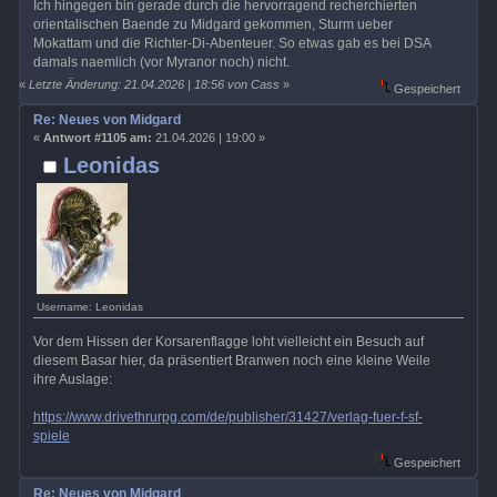
Ich hingegen bin gerade durch die hervorragend recherchierten
orientalischen Baende zu Midgard gekommen, Sturm ueber
Mokattam und die Richter-Di-Abenteuer. So etwas gab es bei DSA
damals naemlich (vor Myranor noch) nicht.
«
Letzte Änderung: 21.04.2026 | 18:56 von Cass
»
Gespeichert
Re: Neues von Midgard
«
Antwort #1105 am:
21.04.2026 | 19:00 »
Leonidas
Username: Leonidas
Vor dem Hissen der Korsarenflagge loht vielleicht ein Besuch auf
diesem Basar hier, da präsentiert Branwen noch eine kleine Weile
ihre Auslage:
https://www.drivethrurpg.com/de/publisher/31427/verlag-fuer-f-sf-
spiele
Gespeichert
Re: Neues von Midgard