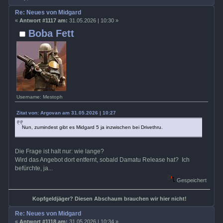
Re: Neues von Midgard
«
Antwort #1117 am:
31.05.2026 | 10:30 »
Boba Fett
Username: Mestoph
Zitat von: Argovan am 31.05.2026 | 10:27
Nun, zumindest gibt es Midgard 5 ja inzwischen bei Drivethru.
Die Frage ist halt nur: wie lange?
Wird das Angebot dort entfernt, sobald Damatu Release hat? Ich
befürchte, ja...
Gespeichert
Kopfgeldjäger? Diesen Abschaum brauchen wir hier nicht!
Re: Neues von Midgard
«
Antwort #1118 am:
31.05.2026 | 10:34 »