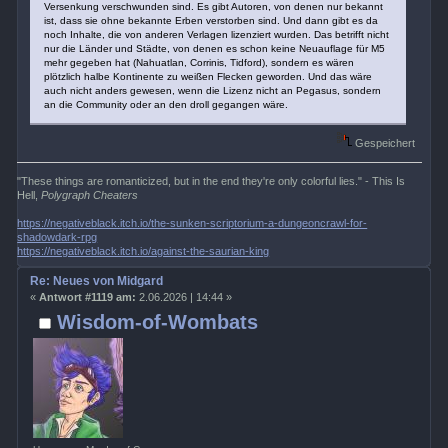
Versenkung verschwunden sind. Es gibt Autoren, von denen nur bekannt
ist, dass sie ohne bekannte Erben verstorben sind. Und dann gibt es da
noch Inhalte, die von anderen Verlagen lizenziert wurden. Das betrifft nicht
nur die Länder und Städte, von denen es schon keine Neuauflage für M5
mehr gegeben hat (Nahuatlan, Corrinis, Tidford), sondern es wären
plötzlich halbe Kontinente zu weißen Flecken geworden. Und das wäre
auch nicht anders gewesen, wenn die Lizenz nicht an Pegasus, sondern
an die Community oder an den droll gegangen wäre.
Gespeichert
"These things are romanticized, but in the end they're only colorful lies." - This Is
Hell,
Polygraph Cheaters
https://negativeblack.itch.io/the-sunken-scriptorium-a-dungeoncrawl-for-
shadowdark-rpg
https://negativeblack.itch.io/against-the-saurian-king
Re: Neues von Midgard
«
Antwort #1119 am:
2.06.2026 | 14:44 »
Wisdom-of-Wombats