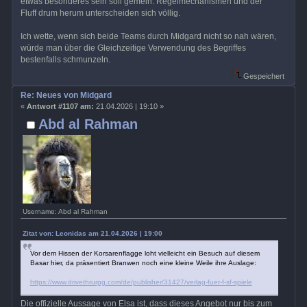
etwas besonderes sein soll gemein. Regelmechanismen und der
Fluff drum herum unterscheiden sich völlig.
Ich wette, wenn sich beide Teams durch Midgard nicht so nah wären,
würde man über die Gleichzeitige Verwendung des Begriffes
bestenfalls schmunzeln.
Gespeichert
Re: Neues von Midgard
«
Antwort #1107 am:
21.04.2026 | 19:10 »
Abd al Rahman
Username: Abd al Rahman
Zitat von: Leonidas am 21.04.2026 | 19:00
Vor dem Hissen der Korsarenflagge loht vielleicht ein Besuch auf diesem
Basar hier, da präsentiert Branwen noch eine kleine Weile ihre Auslage:
https://www.drivethrurpg.com/de/publisher/31427/verlag-fuer-f-sf-spiele
Die offizielle Aussage von Elsa ist, dass dieses Angebot nur bis zum