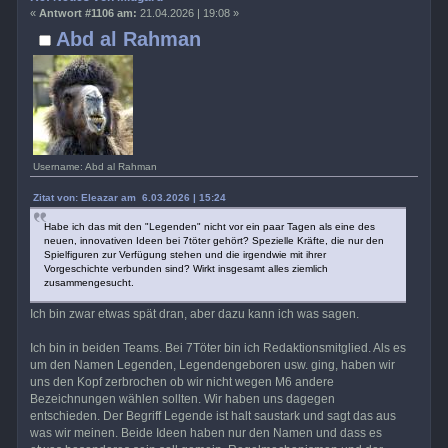
«
Antwort #1106 am:
21.04.2026 | 19:08 »
Abd al Rahman
Username: Abd al Rahman
Zitat von: Eleazar am 6.03.2026 | 15:24
Habe ich das mit den "Legenden" nicht vor ein paar Tagen als eine des
neuen, innovativen Ideen bei 7töter gehört? Spezielle Kräfte, die nur den
Spielfiguren zur Verfügung stehen und die irgendwie mit ihrer
Vorgeschichte verbunden sind? Wirkt insgesamt alles ziemlich
zusammengesucht.
Ich bin zwar etwas spät dran, aber dazu kann ich was sagen.
Ich bin in beiden Teams. Bei 7Töter bin ich Redaktionsmitglied. Als es
um den Namen Legenden, Legendengeboren usw. ging, haben wir
uns den Kopf zerbrochen ob wir nicht wegen M6 andere
Bezeichnungen wählen sollten. Wir haben uns dagegen
entschieden. Der Begriff Legende ist halt saustark und sagt das aus
was wir meinen. Beide Ideen haben nur den Namen und dass es