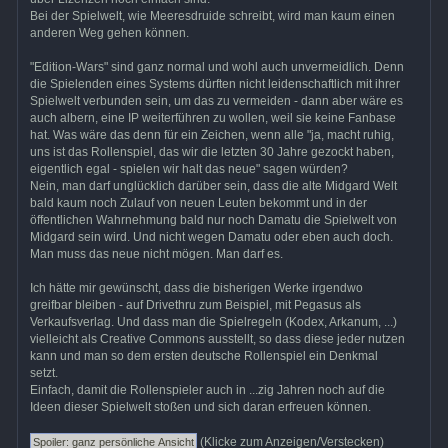
Bei der Spielwelt, wie Meeresdruide schreibt, wird man kaum einen
anderen Weg gehen können.
"Edition-Wars" sind ganz normal und wohl auch unvermeidlich. Denn
die Spielenden eines Systems dürften nicht leidenschaftlich mit ihrer
Spielwelt verbunden sein, um das zu vermeiden - dann aber wäre es
auch albern, eine IP weiterführen zu wollen, weil sie keine Fanbase
hat. Was wäre das denn für ein Zeichen, wenn alle "ja, macht ruhig,
uns ist das Rollenspiel, das wir die letzten 30 Jahre gezockt haben,
eigentlich egal - spielen wir halt das neue" sagen würden?
Nein, man darf unglücklich darüber sein, dass die alte Midgard Welt
bald kaum noch Zulauf von neuen Leuten bekommt und in der
öffentlichen Wahrnehmung bald nur noch Damatu die Spielwelt von
Midgard sein wird. Und nicht wegen Damatu oder eben auch doch.
Man muss das neue nicht mögen. Man darf es.
Ich hätte mir gewünscht, dass die bisherigen Werke irgendwo
greifbar bleiben - auf Drivethru zum Beispiel, mit Pegasus als
Verkaufsverlag. Und dass man die Spielregeln (Kodex, Arkanum, ...)
vielleicht als Creative Commons ausstellt, so dass diese jeder nutzen
kann und man so dem ersten deutsche Rollenspiel ein Denkmal
setzt.
Einfach, damit die Rollenspieler auch in ...zig Jahren noch auf die
Ideen dieser Spielwelt stoßen und sich daran erfreuen können.
(Klicke zum Anzeigen/Verstecken)