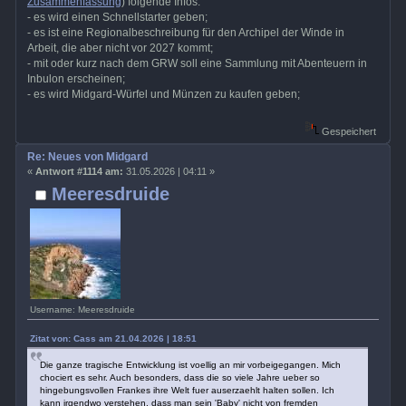
Zusammenfassung
) folgende Infos:
- es wird einen Schnellstarter geben;
- es ist eine Regionalbeschreibung für den Archipel der Winde in
Arbeit, die aber nicht vor 2027 kommt;
- mit oder kurz nach dem GRW soll eine Sammlung mit Abenteuern in
Inbulon erscheinen;
- es wird Midgard-Würfel und Münzen zu kaufen geben;
Gespeichert
Re: Neues von Midgard
«
Antwort #1114 am:
31.05.2026 | 04:11 »
Meeresdruide
Username: Meeresdruide
Zitat von: Cass am 21.04.2026 | 18:51
Die ganze tragische Entwicklung ist voellig an mir vorbeigegangen. Mich
chociert es sehr. Auch besonders, dass die so viele Jahre ueber so
hingebungsvollen Frankes ihre Welt fuer auserzaehlt halten sollen. Ich
kann irgendwo verstehen, dass man sein 'Baby' nicht von fremden