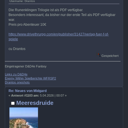
Username: Drantos
Die Runenklingen Trilogie ist als PDF verfügbar.
Besonders interessant, da bisher nur der erste Teil als PDF verfügbar
war.
Preis pro Abenteuer 10€
https://www.drivethrurpg.com/en/publisher/31427/verlag-fuer-f-sf-
spiele
cu Drantos
Gespeichert
Eingetragener D&D4e Fanboy
Links zu D&D4e
Enemy Within Spielberichte WFRSP2
Drantos oneshots
Re: Neues von Midgard
«
Antwort #1103 am:
5.04.2026 | 00:07 »
Meeresdruide