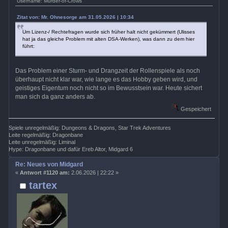
Username: Murder-of-Crows
Zitat von: Mr. Ohnesorge am 31.05.2026 | 10:34
Um Lizenz-/ Rechtefragen wurde sich früher halt nicht gekümmert (Ulisses
hat ja das gleiche Problem mit alten DSA-Werken), was dann zu dem hier
führt:
Das Problem einer Sturm- und Drangzeit der Rollenspiele als noch
überhaupt nicht klar war, wie lange es das Hobby geben wird, und
geistiges Eigentum noch nicht so im Bewusstsein war. Heute sichert
man sich da ganz anders ab.
Gespeichert
Spiele unregelmäßig: Dungeons & Dragons, Star Trek Adventures
Leite regelmäßig: Dragonbane
Leite unregelmäßig: Liminal
Hype: Dragonbane und dafür Ereb Altor, Midgard 6
Re: Neues von Midgard
«
Antwort #1120 am:
2.06.2026 | 22:22 »
tartex