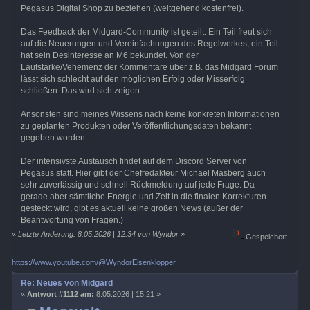
Pegasus Digital Shop zu beziehen (weitgehend kostenfrei).
Das Feedback der Midgard-Community ist geteilt. Ein Teil freut sich
auf die Neuerungen und Vereinfachungen des Regelwerkes, ein Teil
hat sein Desinteresse an M6 bekundet. Von der
Lautstärke/Vehemenz der Kommentare über z.B. das Midgard Forum
lässt sich schlecht auf den möglichen Erfolg oder Misserfolg
schließen. Das wird sich zeigen.
Ansonsten sind meines Wissens nach keine konkreten Informationen
zu geplanten Produkten oder Veröffentlichungsdaten bekannt
gegeben worden.
Der intensivste Austausch findet auf dem Discord Server von
Pegasus statt. Hier gibt der Chefredakteur Michael Masberg auch
sehr zuverlässig und schnell Rückmeldung auf jede Frage. Da
gerade aber sämtliche Energie und Zeit in die finalen Korrekturen
gesteckt wird, gibt es aktuell keine großen News (außer der
Beantwortung von Fragen.)
«
Letzte Änderung: 8.05.2026 | 12:34 von Wyndor
»
Gespeichert
https://www.youtube.com/@WyndorEisenklopper
Re: Neues von Midgard
«
Antwort #1112 am:
8.05.2026 | 15:21 »