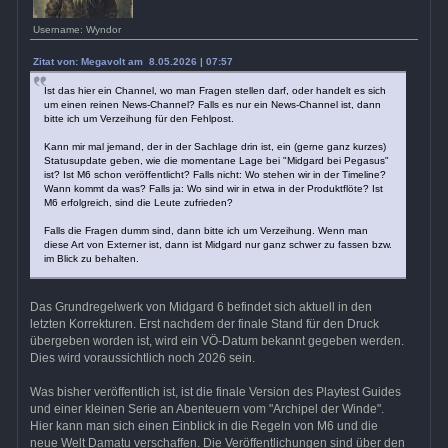
Username: Wyndor
Zitat von: Megavolt am 8.05.2026 | 07:57
Ist das hier ein Channel, wo man Fragen stellen darf, oder handelt es sich
um einen reinen News-Channel? Falls es nur ein News-Channel ist, dann
bitte ich um Verzeihung für den Fehlpost.
Kann mir mal jemand, der in der Sachlage drin ist, ein (gerne ganz kurzes)
Statusupdate geben, wie die momentane Lage bei "Midgard bei Pegasus"
ist? Ist M6 schon veröffentlicht? Falls nicht: Wo stehen wir in der Timeline?
Wann kommt da was? Falls ja: Wo sind wir in etwa in der Produktflöte? Ist
M6 erfolgreich, sind die Leute zufrieden?
Falls die Fragen dumm sind, dann bitte ich um Verzeihung. Wenn man
diese Art von Externer ist, dann ist Midgard nur ganz schwer zu fassen bzw.
im Blick zu behalten.
Das Grundregelwerk von Midgard 6 befindet sich aktuell in den
letzten Korrekturen. Erst nachdem der finale Stand für den Druck
übergeben worden ist, wird ein VÖ-Datum bekannt gegeben werden.
Dies wird voraussichtlich noch 2026 sein.
Was bisher veröffentlich ist, ist die finale Version des Playtest Guides
und einer kleinen Serie an Abenteuern vom "Archipel der Winde".
Hier kann man sich einen Einblick in die Regeln von M6 und die
neue Welt Damatu verschaffen. Die Veröffentlichungen sind über den