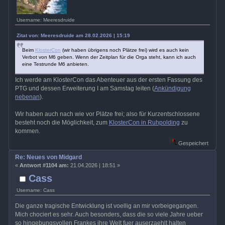
Username: Meeresdruide
Zitat von: Meeresdruide am 28.02.2026 | 15:19
Beim
KlosterCon
(wir haben übrigens noch Plätze frei) wird es auch kein
Verbot von M6 geben. Wenn der Zeitplan für die Orga steht, kann ich auch
eine Testrunde M6 anbieten.
Ich werde am KlosterCon das Abenteuer aus der ersten Fassung des
PTG und dessen Erweiterung I am Samstag leiten (
Ankündigung
nebenan
).
Wir haben auch nach wie vor Plätze frei; also für Kurzentschlossene
besteht noch die Möglichkeit, zum
KlosterCon in Ruhpolding
zu
kommen.
Gespeichert
Re: Neues von Midgard
«
Antwort #1104 am:
21.04.2026 | 18:51 »
Cass
Username: Cass
Die ganze tragische Entwicklung ist voellig an mir vorbeigegangen.
Mich chociert es sehr. Auch besonders, dass die so viele Jahre ueber
so hingebungsvollen Frankes ihre Welt fuer auserzaehlt halten