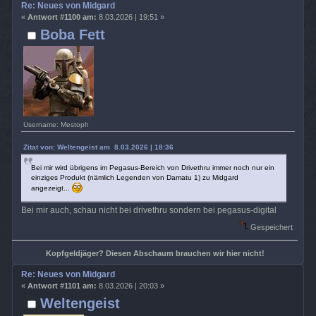
Re: Neues von Midgard
«
Antwort #1100 am:
8.03.2026 | 19:51 »
Boba Fett
Username: Mestoph
Zitat von: Weltengeist am 8.03.2026 | 18:36
Bei mir wird übrigens im Pegasus-Bereich von Drivethru immer noch nur ein
einziges Produkt (nämlich Legenden von Damatu 1) zu Midgard
angezeigt...
Bei mir auch, schau nicht bei drivethru sondern bei pegasus-digital
Gespeichert
Kopfgeldjäger? Diesen Abschaum brauchen wir hier nicht!
Re: Neues von Midgard
«
Antwort #1101 am:
8.03.2026 | 20:03 »
Weltengeist