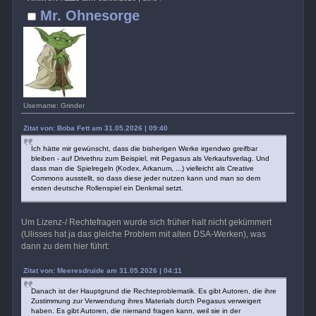
Mr. Ohnesorge
Username: Grinder
Zitat von: Boba Fett am 31.05.2026 | 09:40
Ich hätte mir gewünscht, dass die bisherigen Werke irgendwo greifbar
bleiben - auf Drivethru zum Beispiel, mit Pegasus als Verkaufsverlag. Und
dass man die Spielregeln (Kodex, Arkanum, ...) vielleicht als Creative
Commons ausstellt, so dass diese jeder nutzen kann und man so dem
ersten deutsche Rollenspiel ein Denkmal setzt.
Um Lizenz-/ Rechtefragen wurde sich früher halt nicht gekümmert
(Ulisses hat ja das gleiche Problem mit alten DSA-Werken), was
dann zu dem hier führt:
Zitat von: Meeresdruide am 31.05.2026 | 04:11
Danach ist der Hauptgrund die Rechteproblematik. Es gibt Autoren, die ihre
Zustimmung zur Verwendung ihres Materials durch Pegasus verweigert
haben. Es gibt Autoren, die niemand fragen kann, weil sie in der