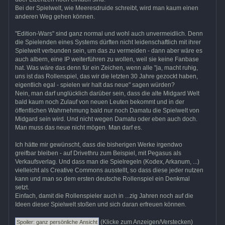
Bei der Spielwelt, wie Meeresdruide schreibt, wird man kaum einen
anderen Weg gehen können.
"Edition-Wars" sind ganz normal und wohl auch unvermeidlich. Denn
die Spielenden eines Systems dürften nicht leidenschaftlich mit ihrer
Spielwelt verbunden sein, um das zu vermeiden - dann aber wäre es
auch albern, eine IP weiterführen zu wollen, weil sie keine Fanbase
hat. Was wäre das denn für ein Zeichen, wenn alle "ja, macht ruhig,
uns ist das Rollenspiel, das wir die letzten 30 Jahre gezockt haben,
eigentlich egal - spielen wir halt das neue" sagen würden?
Nein, man darf unglücklich darüber sein, dass die alte Midgard Welt
bald kaum noch Zulauf von neuen Leuten bekommt und in der
öffentlichen Wahrnehmung bald nur noch Damatu die Spielwelt von
Midgard sein wird. Und nicht wegen Damatu oder eben auch doch.
Man muss das neue nicht mögen. Man darf es.
Ich hätte mir gewünscht, dass die bisherigen Werke irgendwo
greifbar bleiben - auf Drivethru zum Beispiel, mit Pegasus als
Verkaufsverlag. Und dass man die Spielregeln (Kodex, Arkanum, ...)
vielleicht als Creative Commons ausstellt, so dass diese jeder nutzen
kann und man so dem ersten deutsche Rollenspiel ein Denkmal
setzt.
Einfach, damit die Rollenspieler auch in ...zig Jahren noch auf die
Ideen dieser Spielwelt stoßen und sich daran erfreuen können.
(Klicke zum Anzeigen/Verstecken)