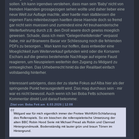
sollen. Ich kann irgendwo verstehen, dass man sein 'Baby' nicht von
fremden Haenden grossgezogen sehen wollte und daher lieber eine
neue Welt zur Auflage machte, aber haette man stattdessen die
eigenen Fans miteinbezogen haetten diese Haende doch so fremd
gar nicht sein muessen und zumindest eine Art treuhaenderische
Weiterfuehrung durch z.B. den Droll waere doch gewiss moeglich
gewesen. Schade, dass ich mein "Gelegenheitsfenster" verpasst
habe, mir auf Branwens Basar vor Schliessung noch die fehlenden
PDFs zu besorgen... Man kann nur hoffen, dass entweder eine
Moeglichkeit zum Weiterverkauf gefunden wird oder die Korsaren
Eschars auf die gewiss bestehende Nachfrage auf eigene Faust
reagieren, um Neuspielern weiterhin den Zugang zu Midgard zu
ermoeglichen. Das Urheberrecht hinkt da der Realitaet einfach
vollstaendig hinterher.
Interessant uebrigens, dass der zu starke Fokus auf Alba hier als der
springende Punkt herausgestellt wird. Das mag durchaus sein - mir
war es nicht bewusst. Auch wenn ich bei Boba Fetts schoenem
Kommentar direkt Lust darauf bekomme:
Zitat von: Boba Fett am 6.03.2026 | 12:08
Midgard war für mich eigentlich immer der Frottee Wohlfühl-Schlafanzug
des Rollenspiels. So ein bisschen die rollenspielerische Umsetzung der
alten BBC Robin Hood Serie mit Michael Pread als Robin und Clannad
Hintergrundmusik. Bodenständig mit lauter grün und braun Tönen im
Hintergrund.