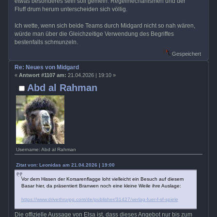
etwas besonderes sein soll gemein. Regelmechanismen und der
Fluff drum herum unterscheiden sich völlig.
Ich wette, wenn sich beide Teams durch Midgard nicht so nah wären,
würde man über die Gleichzeitige Verwendung des Begriffes
bestenfalls schmunzeln.
Gespeichert
Re: Neues von Midgard
«
Antwort #1107 am:
21.04.2026 | 19:10 »
Abd al Rahman
Username: Abd al Rahman
Zitat von: Leonidas am 21.04.2026 | 19:00
Vor dem Hissen der Korsarenflagge loht vielleicht ein Besuch auf diesem
Basar hier, da präsentiert Branwen noch eine kleine Weile ihre Auslage:
https://www.drivethrurpg.com/de/publisher/31427/verlag-fuer-f-sf-spiele
Die offizielle Aussage von Elsa ist, dass dieses Angebot nur bis zum