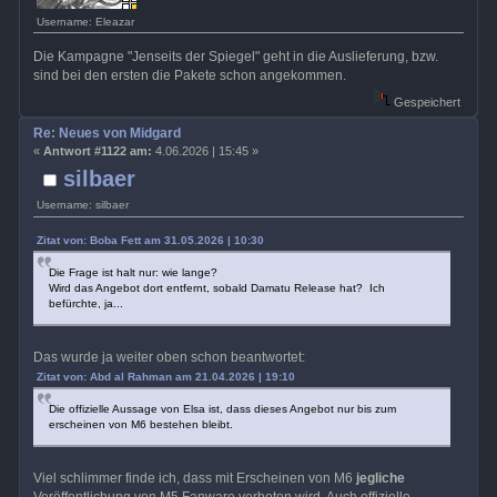
Username: Eleazar
Die Kampagne "Jenseits der Spiegel" geht in die Auslieferung, bzw.
sind bei den ersten die Pakete schon angekommen.
Gespeichert
Re: Neues von Midgard
«
Antwort #1122 am:
4.06.2026 | 15:45 »
silbaer
Username: silbaer
Zitat von: Boba Fett am 31.05.2026 | 10:30
Die Frage ist halt nur: wie lange?
Wird das Angebot dort entfernt, sobald Damatu Release hat? Ich
befürchte, ja...
Das wurde ja weiter oben schon beantwortet:
Zitat von: Abd al Rahman am 21.04.2026 | 19:10
Die offizielle Aussage von Elsa ist, dass dieses Angebot nur bis zum
erscheinen von M6 bestehen bleibt.
Viel schlimmer finde ich, dass mit Erscheinen von M6
jegliche