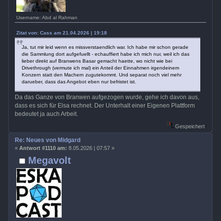
Username: Abd al Rahman
Zitat von: Cass am 21.04.2026 | 19:18
Ja, tut mir leid wenn es missverstaendlich war. Ich habe mir schon gerade
die Sammlung dort aufgefuellt - echauffiert habe ich mich nur, weil ich das
lieber direkt auf Branwens Basar gemacht haette, wo nicht wie bei
Drivethrough (vermute ich mal) ein Anteil der Einnahmen irgendeinem
Konzern statt den Machern zugutekommt. Und separat noch viel mehr
darueber, dass das Angebot eben nur befristet ist.
Da das Ganze von Branwen aufgezogen wurde, gehe ich davon aus,
dass es sich für Elsa rechnet. Der Unterhalt einer Eigenen Plattform
bedeutet ja auch Arbeit.
Gespeichert
Re: Neues von Midgard
«
Antwort #1110 am:
8.05.2026 | 07:57 »
Megavolt