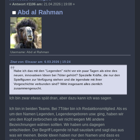
«
Antwort #1106 am:
21.04.2026 | 19:08 »
Abd al Rahman
Username: Abd al Rahman
Zitat von: Eleazar am 6.03.2026 | 15:24
Habe ich das mit den "Legenden" nicht vor ein paar Tagen als eine des
neuen, innovativen Ideen bei 7töter gehört? Spezielle Kräfte, die nur den
Spielfiguren zur Verfügung stehen und die irgendwie mit ihrer
Vorgeschichte verbunden sind? Wirkt insgesamt alles ziemlich
zusammengesucht.
Ich bin zwar etwas spät dran, aber dazu kann ich was sagen.
Ich bin in beiden Teams. Bei 7Töter bin ich Redaktionsmitglied. Als es
um den Namen Legenden, Legendengeboren usw. ging, haben wir
uns den Kopf zerbrochen ob wir nicht wegen M6 andere
Bezeichnungen wählen sollten. Wir haben uns dagegen
entschieden. Der Begriff Legende ist halt saustark und sagt das aus
was wir meinen. Beide Ideen haben nur den Namen und dass es