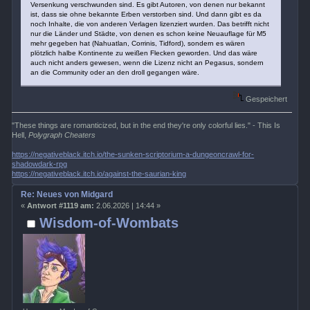
Versenkung verschwunden sind. Es gibt Autoren, von denen nur bekannt
ist, dass sie ohne bekannte Erben verstorben sind. Und dann gibt es da
noch Inhalte, die von anderen Verlagen lizenziert wurden. Das betrifft nicht
nur die Länder und Städte, von denen es schon keine Neuauflage für M5
mehr gegeben hat (Nahuatlan, Corrinis, Tidford), sondern es wären
plötzlich halbe Kontinente zu weißen Flecken geworden. Und das wäre
auch nicht anders gewesen, wenn die Lizenz nicht an Pegasus, sondern
an die Community oder an den droll gegangen wäre.
Gespeichert
"These things are romanticized, but in the end they're only colorful lies." - This Is
Hell,
Polygraph Cheaters
https://negativeblack.itch.io/the-sunken-scriptorium-a-dungeoncrawl-for-
shadowdark-rpg
https://negativeblack.itch.io/against-the-saurian-king
Re: Neues von Midgard
«
Antwort #1119 am:
2.06.2026 | 14:44 »
Wisdom-of-Wombats