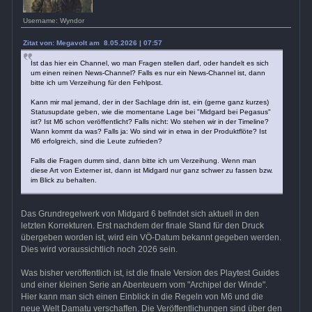
Username: Wyndor
Zitat von: Megavolt am 8.05.2026 | 07:57
Ist das hier ein Channel, wo man Fragen stellen darf, oder handelt es sich
um einen reinen News-Channel? Falls es nur ein News-Channel ist, dann
bitte ich um Verzeihung für den Fehlpost.
Kann mir mal jemand, der in der Sachlage drin ist, ein (gerne ganz kurzes)
Statusupdate geben, wie die momentane Lage bei "Midgard bei Pegasus"
ist? Ist M6 schon veröffentlicht? Falls nicht: Wo stehen wir in der Timeline?
Wann kommt da was? Falls ja: Wo sind wir in etwa in der Produktflöte? Ist
M6 erfolgreich, sind die Leute zufrieden?
Falls die Fragen dumm sind, dann bitte ich um Verzeihung. Wenn man
diese Art von Externer ist, dann ist Midgard nur ganz schwer zu fassen bzw.
im Blick zu behalten.
Das Grundregelwerk von Midgard 6 befindet sich aktuell in den
letzten Korrekturen. Erst nachdem der finale Stand für den Druck
übergeben worden ist, wird ein VÖ-Datum bekannt gegeben werden.
Dies wird voraussichtlich noch 2026 sein.
Was bisher veröffentlich ist, ist die finale Version des Playtest Guides
und einer kleinen Serie an Abenteuern vom "Archipel der Winde".
Hier kann man sich einen Einblick in die Regeln von M6 und die
neue Welt Damatu verschaffen. Die Veröffentlichungen sind über den