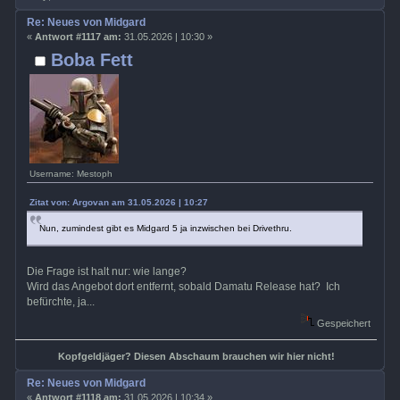
Re: Neues von Midgard
«
Antwort #1117 am:
31.05.2026 | 10:30 »
Boba Fett
Username: Mestoph
Zitat von: Argovan am 31.05.2026 | 10:27
Nun, zumindest gibt es Midgard 5 ja inzwischen bei Drivethru.
Die Frage ist halt nur: wie lange?
Wird das Angebot dort entfernt, sobald Damatu Release hat? Ich
befürchte, ja...
Gespeichert
Kopfgeldjäger? Diesen Abschaum brauchen wir hier nicht!
Re: Neues von Midgard
«
Antwort #1118 am:
31.05.2026 | 10:34 »