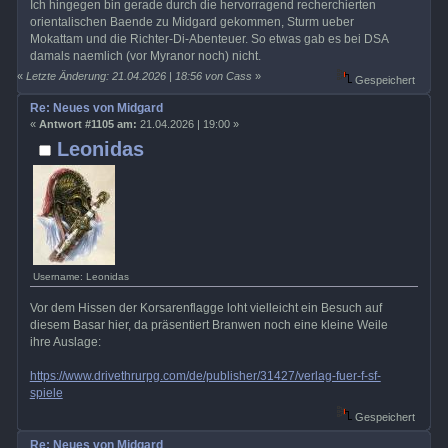
Ich hingegen bin gerade durch die hervorragend recherchierten
orientalischen Baende zu Midgard gekommen, Sturm ueber
Mokattam und die Richter-Di-Abenteuer. So etwas gab es bei DSA
damals naemlich (vor Myranor noch) nicht.
«
Letzte Änderung: 21.04.2026 | 18:56 von Cass
»
Gespeichert
Re: Neues von Midgard
«
Antwort #1105 am:
21.04.2026 | 19:00 »
Leonidas
Username: Leonidas
Vor dem Hissen der Korsarenflagge loht vielleicht ein Besuch auf
diesem Basar hier, da präsentiert Branwen noch eine kleine Weile
ihre Auslage:
https://www.drivethrurpg.com/de/publisher/31427/verlag-fuer-f-sf-
spiele
Gespeichert
Re: Neues von Midgard