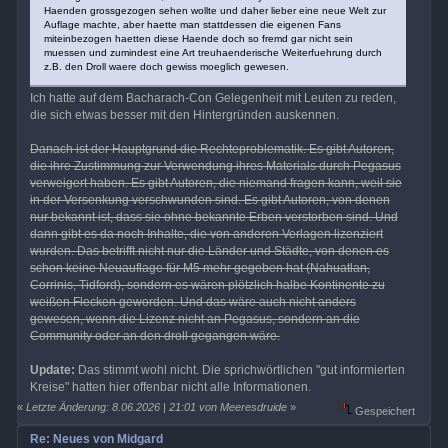
Haenden grossgezogen sehen wollte und daher lieber eine neue Welt zur
Auflage machte, aber haette man stattdessen die eigenen Fans
miteinbezogen haetten diese Haende doch so fremd gar nicht sein
muessen und zumindest eine Art treuhaenderische Weiterfuehrung durch
z.B. den Droll waere doch gewiss moeglich gewesen.
Ich hatte auf dem Bacharach-Con Gelegenheit mit Leuten zu reden,
die sich etwas besser mit den Hintergründen auskennen.
Danach ist der Hauptgrund die Rechteproblematik. Es gibt Autoren,
die ihre Zustimmung zur Verwendung ihres Materials durch Pegasus
verweigert haben. Es gibt Autoren, die niemand fragen kann, weil sie
in der Versenkung verschwunden sind. Es gibt Autoren, von denen
nur bekannt ist, dass sie ohne bekannte Erben verstorben sind. Und
dann gibt es da noch Inhalte, die von anderen Verlagen lizenziert
wurden. Das betrifft nicht nur die Länder und Städte, von denen es
schon keine Neuauflage für M5 mehr gegeben hat (Nahuatlan,
Corrinis, Tidford), sondern es wären plötzlich halbe Kontinente zu
weißen Flecken geworden. Und das wäre auch nicht anders
gewesen, wenn die Lizenz nicht an Pegasus, sondern an die
Community oder an den droll gegangen wäre.
Update:
Das stimmt wohl nicht. Die sprichwörtlichen "gut informierten
Kreise" hatten hier offenbar nicht alle Informationen.
«
Letzte Änderung: 8.06.2026 | 21:01 von Meeresdruide
»
Gespeichert
Re: Neues von Midgard