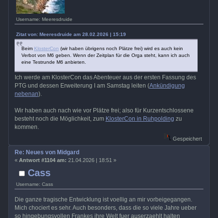
Username: Meeresdruide
Zitat von: Meeresdruide am 28.02.2026 | 15:19
Beim
KlosterCon
(wir haben übrigens noch Plätze frei) wird es auch kein
Verbot von M6 geben. Wenn der Zeitplan für die Orga steht, kann ich auch
eine Testrunde M6 anbieten.
Ich werde am KlosterCon das Abenteuer aus der ersten Fassung des
PTG und dessen Erweiterung I am Samstag leiten (
Ankündigung
nebenan
).
Wir haben auch nach wie vor Plätze frei; also für Kurzentschlossene
besteht noch die Möglichkeit, zum
KlosterCon in Ruhpolding
zu
kommen.
Gespeichert
Re: Neues von Midgard
«
Antwort #1104 am:
21.04.2026 | 18:51 »
Cass
Username: Cass
Die ganze tragische Entwicklung ist voellig an mir vorbeigegangen.
Mich chociert es sehr. Auch besonders, dass die so viele Jahre ueber
so hingebungsvollen Frankes ihre Welt fuer auserzaehlt halten