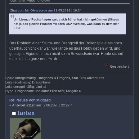
Username: Murder-of-Crows
Zitat von: Mr. Ohnesorge am 31.05.2026 | 10:34
Um Lizenz-/ Rechtefragen wurde sich früher halt nicht gekümmert (Ulisses
hat ja das gleiche Problem mit alten DSA-Werken), was dann zu dem hier
führt:
Das Problem einer Sturm- und Drangzeit der Rollenspiele als noch
überhaupt nicht klar war, wie lange es das Hobby geben wird, und
geistiges Eigentum noch nicht so im Bewusstsein war. Heute sichert
man sich da ganz anders ab.
Gespeichert
Spiele unregelmäßig: Dungeons & Dragons, Star Trek Adventures
Leite regelmäßig: Dragonbane
Leite unregelmäßig: Liminal
Hype: Dragonbane und dafür Ereb Altor, Midgard 6
Re: Neues von Midgard
«
Antwort #1120 am:
2.06.2026 | 22:22 »
tartex