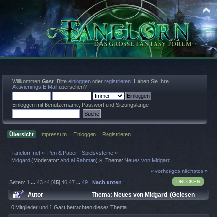
Willkommen
Gast
. Bitte
einloggen
oder
registrieren
. Haben Sie Ihre
Aktivierungs E-Mail
übersehen?
Einloggen mit Benutzername, Passwort und Sitzungslänge
Übersicht
Impressum
Einloggen
Registrieren
Tanelorn.net
»
Pen & Paper - Spielsysteme
»
Midgard
(Moderator:
Abd al Rahman
) »
Thema:
Neues von Midgard
« vorheriges
nächstes »
DRUCKEN
Seiten:
1
...
43
44
[
45
]
46
47
...
49
Nach unten
Autor
Thema: Neues von Midgard (Gelesen
246686 mal)
0 Mitglieder und 1 Gast betrachten dieses Thema.