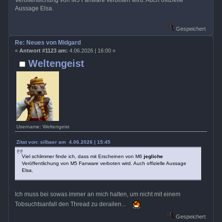
Veröffentlichung von M5 Fanware verboten wird. Auch offizielle
Aussage Elsa.
Gespeichert
Re: Neues von Midgard
«
Antwort #1123 am:
4.06.2026 | 16:00 »
Weltengeist
Username: Weltengeist
Zitat von: silbaer am 4.06.2026 | 15:45
Viel schlimmer finde ich, dass mit Erscheinen von M6
jegliche
Veröffentlichung von M5 Fanware verboten wird. Auch offizielle Aussage
Elsa.
Ich muss bei sowas immer an mich halten, um nicht mit einem
Tobsuchtsanfall den Thread zu derailen...
Gespeichert