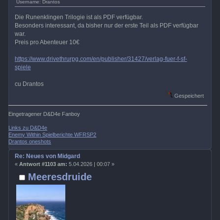
Username: Drantos
Die Runenklingen Trilogie ist als PDF verfügbar.
Besonders interessant, da bisher nur der erste Teil als PDF verfügbar
war.
Preis pro Abenteuer 10€
https://www.drivethrurpg.com/en/publisher/31427/verlag-fuer-f-sf-
spiele
cu Drantos
Gespeichert
Eingetragener D&D4e Fanboy
Links zu D&D4e
Enemy Within Spielberichte WFRSP2
Drantos oneshots
Re: Neues von Midgard
«
Antwort #1103 am:
5.04.2026 | 00:07 »
Meeresdruide