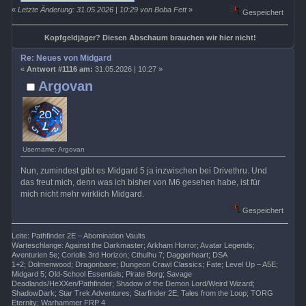
«
Letzte Änderung: 31.05.2026 | 10:29 von Boba Fett
»
Gespeichert
Kopfgeldjäger? Diesen Abschaum brauchen wir hier nicht!
Re: Neues von Midgard
«
Antwort #1116 am:
31.05.2026 | 10:27 »
Argovan
Username: Argovan
Nun, zumindest gibt es Midgard 5 ja inzwischen bei Drivethru. Und
das freut mich, denn was ich bisher von M6 gesehen habe, ist für
mich nicht mehr wirklich Midgard.
Gespeichert
Leite: Pathfinder 2E – Abomination Vaults
Warteschlange: Against the Darkmaster; Arkham Horror; Avatar Legends;
Aventurien 5e; Coriolis 3rd Horizon; Cthulhu 7; Daggerheart; DSA
1+2; Dolmenwood; Dragonbane; Dungeon Crawl Classics; Fate; Level Up – A5E;
Midgard 5; Old-School Essentials; Pirate Borg; Savage
Deadlands/HeXXen/Pathfinder; Shadow of the Demon Lord/Weird Wizard;
ShadowDark; Star Trek Adventures; Starfinder 2E; Tales from the Loop; TORG
Eternity; Warhammer FRP 4