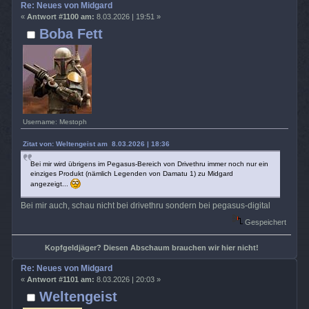
Re: Neues von Midgard
«
Antwort #1100 am:
8.03.2026 | 19:51 »
Boba Fett
Username: Mestoph
Zitat von: Weltengeist am 8.03.2026 | 18:36
Bei mir wird übrigens im Pegasus-Bereich von Drivethru immer noch nur ein
einziges Produkt (nämlich Legenden von Damatu 1) zu Midgard
angezeigt...
Bei mir auch, schau nicht bei drivethru sondern bei pegasus-digital
Gespeichert
Kopfgeldjäger? Diesen Abschaum brauchen wir hier nicht!
Re: Neues von Midgard
«
Antwort #1101 am:
8.03.2026 | 20:03 »
Weltengeist