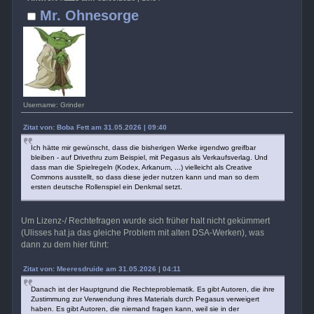
Mr. Ohnesorge
Username: Grinder
Zitat von: Boba Fett am 31.05.2026 | 09:40
Ich hätte mir gewünscht, dass die bisherigen Werke irgendwo greifbar
bleiben - auf Drivethru zum Beispiel, mit Pegasus als Verkaufsverlag. Und
dass man die Spielregeln (Kodex, Arkanum, ...) vielleicht als Creative
Commons ausstellt, so dass diese jeder nutzen kann und man so dem
ersten deutsche Rollenspiel ein Denkmal setzt.
Um Lizenz-/ Rechtefragen wurde sich früher halt nicht gekümmert
(Ulisses hat ja das gleiche Problem mit alten DSA-Werken), was
dann zu dem hier führt:
Zitat von: Meeresdruide am 31.05.2026 | 04:11
Danach ist der Hauptgrund die Rechteproblematik. Es gibt Autoren, die ihre
Zustimmung zur Verwendung ihres Materials durch Pegasus verweigert
haben. Es gibt Autoren, die niemand fragen kann, weil sie in der