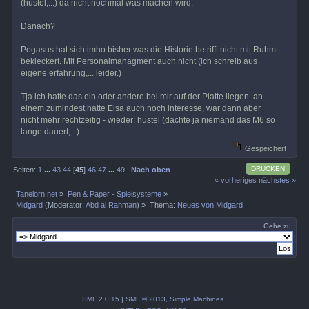
(hüstel,...) da nicht nochmal was machen wird.
Danach?
Pegasus hat sich imho bisher was die Historie betrifft nicht mit Ruhm
bekleckert. Mit Personalmanagment auch nicht (ich schreib aus
eigene erfahrung,... leider.)
Tja ich hatte das ein oder andere bei mir auf der Platte liegen. an
einem zumindest hatte Elsa auch noch interesse, war dann aber
nicht mehr rechtzeitig - wieder: hüstel (dachte ja niemand das M6 so
lange dauert,...).
Gespeichert
DRUCKEN
Seiten:
1
...
43
44
[
45
]
46
47
...
49
Nach oben
« vorheriges
nächstes »
Tanelorn.net
»
Pen & Paper - Spielsysteme
»
Midgard
(Moderator:
Abd al Rahman
) »
Thema:
Neues von Midgard
Gehe zu:
SMF 2.0.15
|
SMF © 2013
,
Simple Machines