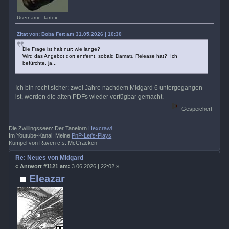
Username: tartex
Zitat von: Boba Fett am 31.05.2026 | 10:30
Die Frage ist halt nur: wie lange?
Wird das Angebot dort entfernt, sobald Damatu Release hat? Ich
befürchte, ja...
Ich bin recht sicher: zwei Jahre nachdem Midgard 6 untergegangen
ist, werden die alten PDFs wieder verfügbar gemacht.
Gespeichert
Die Zwillingsseen: Der Tanelorn
Hexcrawl
Im Youtube-Kanal: Meine
PnP-Let's-Plays
Kumpel von Raven c.s. McCracken
Re: Neues von Midgard
«
Antwort #1121 am:
3.06.2026 | 22:02 »
Eleazar