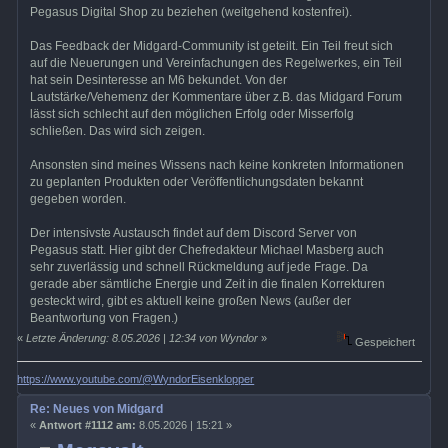
Pegasus Digital Shop zu beziehen (weitgehend kostenfrei).
Das Feedback der Midgard-Community ist geteilt. Ein Teil freut sich
auf die Neuerungen und Vereinfachungen des Regelwerkes, ein Teil
hat sein Desinteresse an M6 bekundet. Von der
Lautstärke/Vehemenz der Kommentare über z.B. das Midgard Forum
lässt sich schlecht auf den möglichen Erfolg oder Misserfolg
schließen. Das wird sich zeigen.
Ansonsten sind meines Wissens nach keine konkreten Informationen
zu geplanten Produkten oder Veröffentlichungsdaten bekannt
gegeben worden.
Der intensivste Austausch findet auf dem Discord Server von
Pegasus statt. Hier gibt der Chefredakteur Michael Masberg auch
sehr zuverlässig und schnell Rückmeldung auf jede Frage. Da
gerade aber sämtliche Energie und Zeit in die finalen Korrekturen
gesteckt wird, gibt es aktuell keine großen News (außer der
Beantwortung von Fragen.)
«
Letzte Änderung: 8.05.2026 | 12:34 von Wyndor
»
Gespeichert
https://www.youtube.com/@WyndorEisenklopper
Re: Neues von Midgard
«
Antwort #1112 am:
8.05.2026 | 15:21 »