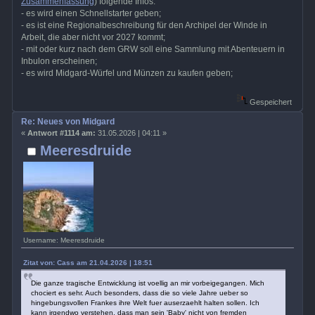
Zusammenfassung
) folgende Infos:
- es wird einen Schnellstarter geben;
- es ist eine Regionalbeschreibung für den Archipel der Winde in
Arbeit, die aber nicht vor 2027 kommt;
- mit oder kurz nach dem GRW soll eine Sammlung mit Abenteuern in
Inbulon erscheinen;
- es wird Midgard-Würfel und Münzen zu kaufen geben;
Gespeichert
Re: Neues von Midgard
«
Antwort #1114 am:
31.05.2026 | 04:11 »
Meeresdruide
Username: Meeresdruide
Zitat von: Cass am 21.04.2026 | 18:51
Die ganze tragische Entwicklung ist voellig an mir vorbeigegangen. Mich
chociert es sehr. Auch besonders, dass die so viele Jahre ueber so
hingebungsvollen Frankes ihre Welt fuer auserzaehlt halten sollen. Ich
kann irgendwo verstehen, dass man sein 'Baby' nicht von fremden