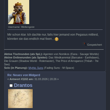
Username: Weltengeist
Mir schon klar. Ich dachte nur, falls hier jemand von Pegasus mitliest,
könnten sie das endlich mal fixen...
Gespeichert
Aktive Tischrunden (als SpL):
Agenten von Nomikos (Eana - Savage Worlds)
Aktive Onlinerunden (als Spieler):
Das Windkammtal (Barsaive - Earthdawn),
Die Grauen (Shadow World - Rolemaster), The Price of Arrogance (Théah - 7te
See)
Solo (in Planung):
Mythic Suns
(Fading Suns - M-Space)
Re: Neues von Midgard
«
Antwort #1102 am:
31.03.2026 | 20:26 »
Drantos