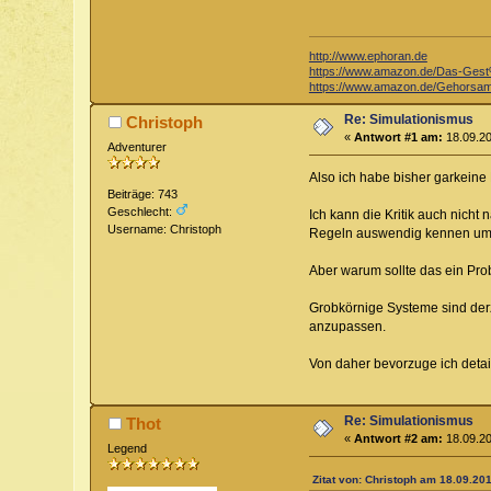
http://www.ephoran.de
https://www.amazon.de/Das-Ge
https://www.amazon.de/Gehorsam
Re: Simulationismus
Christoph
«
Antwort #1 am:
18.09.20
Adventurer
Also ich habe bisher garkeine
Beiträge: 743
Geschlecht:
Ich kann die Kritik auch nicht
Username: Christoph
Regeln auswendig kennen um f
Aber warum sollte das ein Pro
Grobkörnige Systeme sind derz
anzupassen.
Von daher bevorzuge ich detai
Re: Simulationismus
Thot
«
Antwort #2 am:
18.09.20
Legend
Zitat von: Christoph am 18.09.201