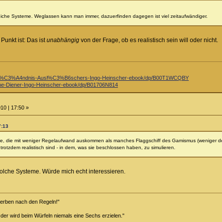
eiche Systeme. Weglassen kann man immer, dazuerfinden dagegen ist viel zeitaufwändiger.
unkt ist: Das ist
unabhängig
von der Frage, ob es realistisch sein will oder nicht.
st%C3%A4ndnis-Ausl%C3%B6schers-Ingo-Heinscher-ebook/dp/B00T1WCQBY
e-Diener-Ingo-Heinscher-ebook/dp/B01706N814
10 | 17:50 »
7:13
eme, die mit weniger Regelaufwand auskommen als manches Flaggschiff des Gamismus (weniger de
 trotzdem realistisch sind - in dem, was sie beschlossen haben, zu simulieren.
solche Systeme. Würde mich echt interessieren.
terben nach den Regeln!"
 der wird beim Würfeln niemals eine Sechs erzielen."