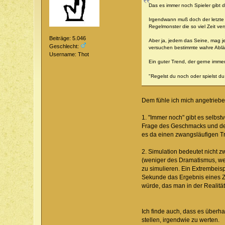
Das es immer noch Spieler gibt d
Irgendwann muß doch der letzte g
Regelmonster die so viel Zeit ve
Beiträge: 5.046
Aber ja, jedem das Seine, mag je
Geschlecht:
versuchen bestimmte wahre Ablä
Username: Thot
Ein guter Trend, der gerne immer
"Regelst du noch oder spielst 
Dem fühle ich mich angetriebe
1. "Immer noch" gibt es selbs
Frage des Geschmacks und der 
es da einen zwangsläufigen Tr
2. Simulation bedeutet nicht 
(weniger des Dramatismus, we
zu simulieren. Ein Extrembeisp
Sekunde das Ergebnis eines Zw
würde, das man in der Realitä
Ich finde auch, dass es überh
stellen, irgendwie zu werten.