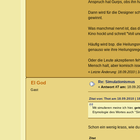
Anspruch hat Gurps, obs ihn hä
Dann wird für die Designer sc
gewinnt.
Was manchmal nervt ist, das di
Kino hockt und schreit "Voll unr
Häufig wird bsp. die Heilungsr
genauso wie ihre Heilungsreg
Oder die Leute akzeptieren feh
Mensch halt, aber komisch iss
«
Letzte Änderung: 18.09.2010 | 1
Re: Simulationismus
El God
«
Antwort #7 am:
18.09.20
Gast
Zitat von: Thot am 18.09.2010 | 1
Mit simulieren meine ich hier,
get
Etymologie des Wortes auch "Simu
Schon ein wenig krass, wie du
Zitat