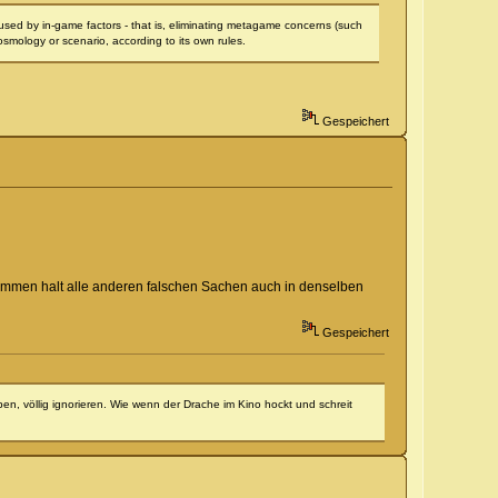
aused by in-game factors - that is, eliminating metagame concerns (such
cosmology or scenario, according to its own rules.
Gespeichert
 Kommen halt alle anderen falschen Sachen auch in denselben
Gespeichert
ben, völlig ignorieren. Wie wenn der Drache im Kino hockt und schreit