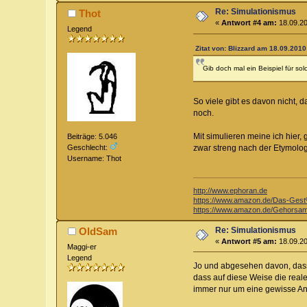
Re: Simulationismus
Thot
«
Antwort #4 am:
18.09.20
Legend
Zitat von: Blizzard am 18.09.2010
Gib doch mal ein Beispiel für so
So viele gibt es davon nicht,
noch.
Mit simulieren meine ich hier,
Beiträge: 5.046
zwar streng nach der Etymologi
Geschlecht:
Username: Thot
http://www.ephoran.de
https://www.amazon.de/Das-Ge
https://www.amazon.de/Gehorsam
Re: Simulationismus
OldSam
«
Antwort #5 am:
18.09.20
Maggi-er
Legend
Jo und abgesehen davon, dass 
dass auf diese Weise die reale
immer nur um eine gewisse An