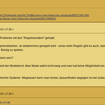
st%C3%A4ndnis-Ausl%C3%B6schers-Ingo-Heinscher-ebook/dp/B00T1WCQBY
e-Diener-Ingo-Heinscher-ebook/dp/B01706N814
10 | 17:28 »
 Probleme mit den "Regelmonstern" gehabt.
 nachvollziehen. Je detailreicher geregelt wird - umso mehr Regeln gibt es auch, d
lüssig zu spielen.
blem sein?
eit der Modetrend. Aber Mode währt nicht ewig und man hat keine Möglichkeit ei
lreiche Systeme. Weglassen kann man immer, dazuerfinden dagegen ist viel zeita
10 | 17:29 »
0 | 17:28