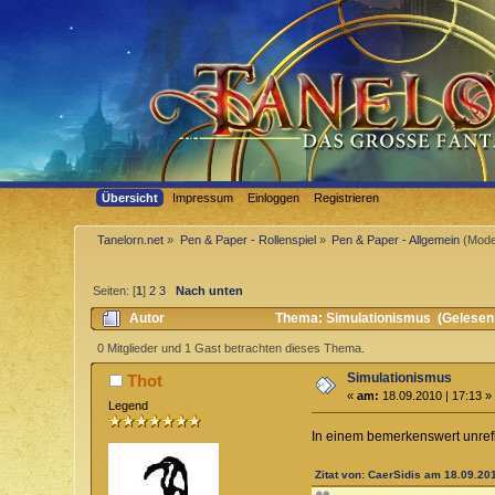
Übersicht
Impressum
Einloggen
Registrieren
Tanelorn.net
»
Pen & Paper - Rollenspiel
»
Pen & Paper - Allgemein
(Mode
Seiten: [
1
]
2
3
Nach unten
Autor
Thema: Simulationismus (Gelesen
0 Mitglieder und 1 Gast betrachten dieses Thema.
Simulationismus
Thot
«
am:
18.09.2010 | 17:13 »
Legend
In einem bemerkenswert unrefle
Zitat von: CaerSidis am 18.09.201