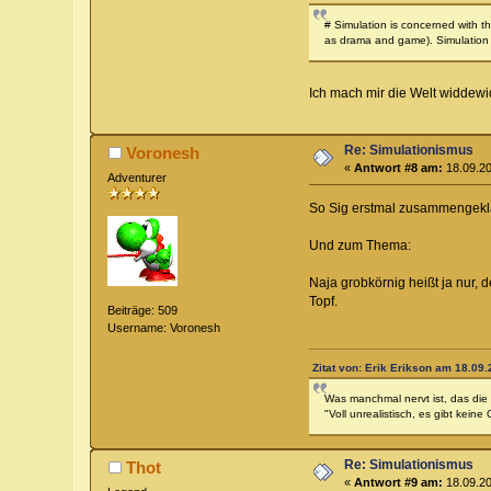
# Simulation is concerned with t
as drama and game). Simulation is
Ich mach mir die Welt widdewi
Re: Simulationismus
Voronesh
«
Antwort #8 am:
18.09.20
Adventurer
So Sig erstmal zusammengek
Und zum Thema:
Naja grobkörnig heißt ja nur,
Topf.
Beiträge: 509
Username: Voronesh
Zitat von: Erik Erikson am 18.09.
Was manchmal nervt ist, das die 
"Voll unrealistisch, es gibt keine 
Re: Simulationismus
Thot
«
Antwort #9 am:
18.09.20