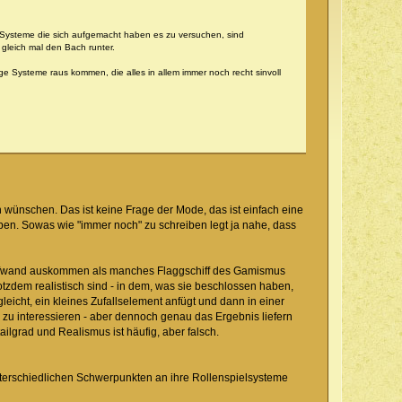
ie Systeme die sich aufgemacht haben es zu versuchen, sind
 gleich mal den Bach runter.
ge Systeme raus kommen, die alles in allem immer noch recht sinvoll
 wünschen. Das ist keine Frage der Mode, das ist einfach eine
ben. Sowas wie "immer noch" zu schreiben legt ja nahe, dass
gelaufwand auskommen als manches Flaggschiff des Gamismus
rotzdem realistisch sind - in dem, was sie beschlossen haben,
leicht, ein kleines Zufallselement anfügt und dann in einer
 zu interessieren - aber dennoch genau das Ergebnis liefern
lgrad und Realismus ist häufig, aber falsch.
unterschiedlichen Schwerpunkten an ihre Rollenspielsysteme