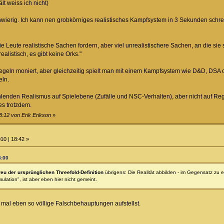
lt weiss ich nicht)
hwierig. Ich kann nen grobkörniges realistisches Kampfsystem in 3 Sekunden schre
e Leute realistische Sachen fordern, aber viel unrealistischere Sachen, an die si
ealistisch, es gibt keine Orks."
egeln moniert, aber gleichzeitig spielt man mit einem Kampfsystem wie D&D, DSA od
eln.
lenden Realismus auf Spielebene (Zufälle und NSC-Verhalten), aber nicht auf Regel
es trotzdem.
8:12 von Erik Erikson
»
10 | 18:42 »
8:00
reu der ursprünglichen Threefold-Definition
übrigens: Die Realität abbilden - im Gegensatz zu 
lation", ist aber eben hier nicht gemeint.
 mal eben so völlige Falschbehauptungen aufstellst.