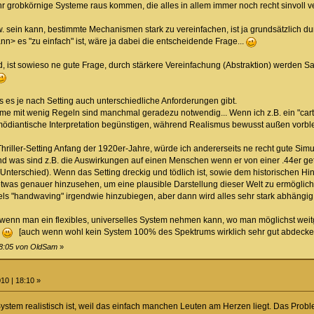
 mehr grobkörnige Systeme raus kommen, die alles in allem immer noch recht sinvol
bzw. sein kann, bestimmte Mechanismen stark zu vereinfachen, ist ja grundsätzlich d
nn> es "zu einfach" ist, wäre ja dabei die entscheidende Frage...
, ist sowieso ne gute Frage, durch stärkere Vereinfachung (Abstraktion) werden Sa
s es je nach Setting auch unterschiedliche Anforderungen gibt.
me mit wenig Regeln sind manchmal geradezu notwendig... Wenn ich z.B. ein "cartoo
ödiantische Interpretation begünstigen, während Realismus bewusst außen vorblei
hriller-Setting Anfang der 1920er-Jahre, würde ich andererseits ne recht gute Sim
nd was sind z.B. die Auswirkungen auf einen Menschen wenn er von einer .44er get
 Unterschied). Wenn das Setting dreckig und tödlich ist, sowie dem historischen H
was genauer hinzusehen, um eine plausible Darstellung dieser Welt zu ermögliche
ls "handwaving" irgendwie hinzubiegen, aber dann wird alles sehr stark abhängig 
 wenn man ein flexibles, universelles System nehmen kann, wo man möglichst weit
n
[auch wenn wohl kein System 100% des Spektrums wirklich sehr gut abdecken k
18:05 von OldSam
»
10 | 18:10 »
ystem realistisch ist, weil das einfach manchen Leuten am Herzen liegt. Das Problem