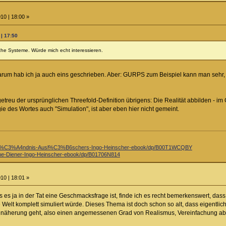
10 | 18:00 »
 | 17:50
lche Systeme. Würde mich echt interessieren.
 darum hab ich ja auch eins geschrieben. Aber: GURPS zum Beispiel kann man sehr, 
 getreu der ursprünglichen Threefold-Definition übrigens: Die Realität abbilden -
e des Wortes auch "Simulation", ist aber eben hier nicht gemeint.
st%C3%A4ndnis-Ausl%C3%B6schers-Ingo-Heinscher-ebook/dp/B00T1WCQBY
e-Diener-Ingo-Heinscher-ebook/dp/B01706N814
10 | 18:01 »
es ja in der Tat eine Geschmacksfrage ist, finde ich es recht bemerkenswert, dass
 Welt komplett simuliert würde. Dieses Thema ist doch schon so alt, dass eigentlic
näherung geht, also einen angemessenen Grad von Realismus, Vereinfachung aber