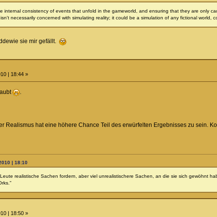
he internal consistency of events that unfold in the gameworld, and ensuring that they are only c
n't necessarily concerned with simulating reality; it could be a simulation of any fictional world, 
ddewie sie mir gefällt.
10 | 18:44 »
laubt
.
 der Realismus hat eine höhere Chance Teil des erwürfelten Ergebnisses zu sein.
2010 | 18:10
Leute realistische Sachen fordern, aber viel unrealistischere Sachen, an die sie sich gewöhnt ha
Orks."
10 | 18:50 »