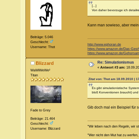
[...]
Von daher bevorzuge ich detailr
Kann man sowieso, aber mein P
Beiträge: 5.046
Geschlecht:
http://www.ephoran.de
Username: Thot
https://www.amazon.de/Das-Ge
https://www.amazon.de/Gehorsam
Re: Simulationismus
Blizzard
«
Antwort #3 am:
18.09.20
WaWiWeWe²
Titan
Zitat von: Thot am 18.09.2010 | 1
Es gibt simulationistische Syst
bloß Konventionen
braucht
) und
Gib doch mal ein Beispiel für 
Fade to Grey
Beiträge: 21.464
Geschlecht:
"Wir leben nach den Regeln, wir s
Username: Blizzard
"Wer nicht den Mut hat zu werfen,