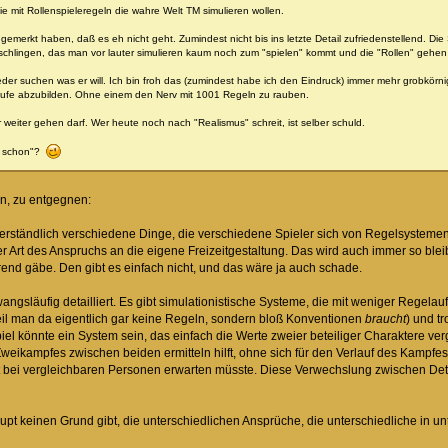
ie mit Rollenspieleregeln die wahre Welt TM simulieren wollen.
emerkt haben, daß es eh nicht geht. Zumindest nicht bis ins letzte Detail zufriedenstellend. D
rschlingen, das man vor lauter simulieren kaum noch zum "spielen" kommt und die "Rollen" gehen
der suchen was er will. Ich bin froh das (zumindest habe ich den Eindruck) immer mehr grobkörni
ufe abzubilden. Ohne einem den Nerv mit 1001 Regeln zu rauben.
 weiter gehen darf. Wer heute noch nach "Realismus" schreit, ist selber schuld.
du schon"?
n, zu entgegnen:
tverständlich verschiedene Dinge, die verschiedene Spieler sich von Regelsystemen
Art des Anspruchs an die eigene Freizeitgestaltung. Das wird auch immer so blei
end gäbe. Den gibt es einfach nicht, und das wäre ja auch schade.
zwangsläufig detailliert. Es gibt simulationistische Systeme, die mit weniger Re
il man da eigentlich gar keine Regeln, sondern bloß Konventionen
braucht
) und t
iel könnte ein System sein, das einfach die Werte zweier beteiliger Charaktere verg
eikampfes zwischen beiden ermitteln hilft, ohne sich für den Verlauf des Kampfes
t bei vergleichbaren Personen erwarten müsste. Diese Verwechslung zwischen Detai
aupt keinen Grund gibt, die unterschiedlichen Ansprüche, die unterschiedliche in 