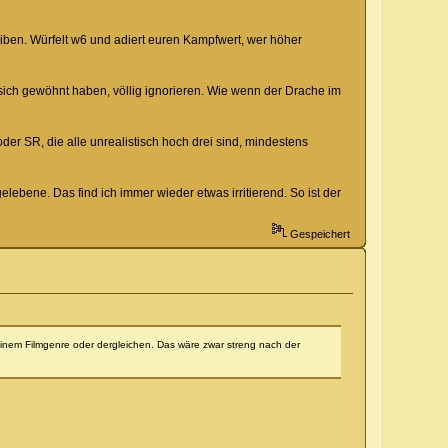
iben. Würfelt w6 und adiert euren Kampfwert, wer höher
e sich gewöhnt haben, völlig ignorieren. Wie wenn der Drache im
er SR, die alle unrealistisch hoch drei sind, mindestens
ebene. Das find ich immer wieder etwas irritierend. So ist der
Gespeichert
einem Filmgenre oder dergleichen. Das wäre zwar streng nach der