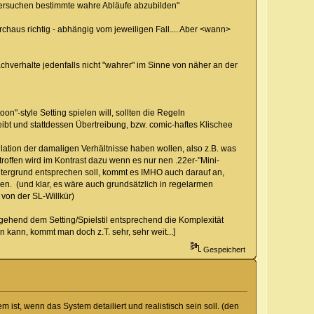
l versuchen bestimmte wahre Abläufe abzubilden"
urchaus richtig - abhängig vom jeweiligen Fall.... Aber <wann>
chverhalte jedenfalls nicht "wahrer" im Sinne von näher an der
n"-style Setting spielen will, sollten die Regeln
bt und stattdessen Übertreibung, bzw. comic-haftes Klischee
ulation der damaligen Verhältnisse haben wollen, also z.B. was
roffen wird im Kontrast dazu wenn es nur nen .22er-"Mini-
intergrund entsprechen soll, kommt es IMHO auch darauf an,
n. (und klar, es wäre auch grundsätzlich in regelarmen
von der SL-Willkür)
gehend dem Setting/Spielstil entsprechend die Komplexität
ann, kommt man doch z.T. sehr, sehr weit...]
Gespeichert
 ist, wenn das System detailiert und realistisch sein soll. (den