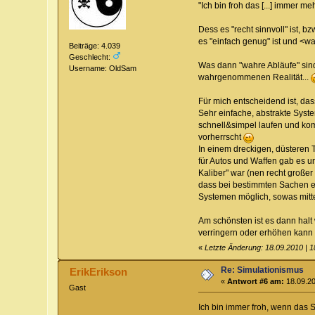
"Ich bin froh das [...] immer
Dess es "recht sinnvoll" ist, 
es "einfach genug" ist und <wa
Beiträge: 4.039
Geschlecht:
Was dann "wahre Abläufe" sind
Username: OldSam
wahrgenommenen Realität...
Für mich entscheidend ist, das
Sehr einfache, abstrakte Syste
schnell&simpel laufen und kom
vorherrscht
In einem dreckigen, düsteren T
für Autos und Waffen gab es u
Kaliber" war (nen recht großer
dass bei bestimmten Sachen et
Systemen möglich, sowas mitte
Am schönsten ist es dann halt
verringern oder erhöhen kan
«
Letzte Änderung: 18.09.2010 | 
Re: Simulationismus
ErikErikson
«
Antwort #6 am:
18.09.20
Gast
Ich bin immer froh, wenn das S