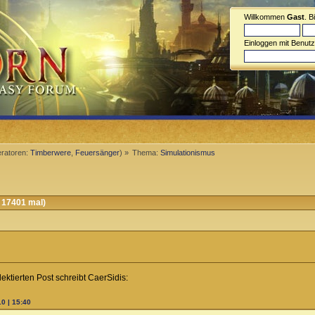
Willkommen
Gast
. B
Einloggen mit Benut
ratoren:
Timberwere
,
Feuersänger
) »
Thema:
Simulationismus
 17401 mal)
ktierten Post schreibt CaerSidis:
0 | 15:40