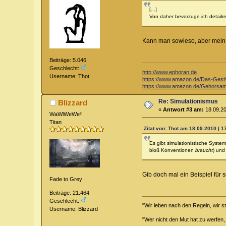
[...]
Von daher bevorzuge ich detailr
Kann man sowieso, aber mein P
Beiträge: 5.046
Geschlecht:
http://www.ephoran.de
Username: Thot
https://www.amazon.de/Das-Ge
https://www.amazon.de/Gehorsam
Re: Simulationismus
Blizzard
«
Antwort #3 am:
18.09.20
WaWiWeWe²
Titan
Zitat von: Thot am 18.09.2010 | 1
Es gibt simulationistische Syst
bloß Konventionen
braucht
) und
Gib doch mal ein Beispiel für 
Fade to Grey
Beiträge: 21.464
Geschlecht:
"Wir leben nach den Regeln, wir s
Username: Blizzard
"Wer nicht den Mut hat zu werfen,