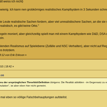
lt weiss ich nicht)
hwierig. Ich kann nen grobkörniges realistisches Kampfsystem in 3 Sekunden schre
e Leute realistische Sachen fordern, aber viel unrealistischere Sachen, an die si
ealistisch, es gibt keine Orks."
egeln moniert, aber gleichzeitig spielt man mit einem Kampfsystem wie D&D, DSA od
eln.
lenden Realismus auf Spielebene (Zufälle und NSC-Verhalten), aber nicht auf Regel
es trotzdem.
8:12 von Erik Erikson
»
10 | 18:42 »
8:00
reu der ursprünglichen Threefold-Definition
übrigens: Die Realität abbilden - im Gegensatz zu 
lation", ist aber eben hier nicht gemeint.
 mal eben so völlige Falschbehauptungen aufstellst.