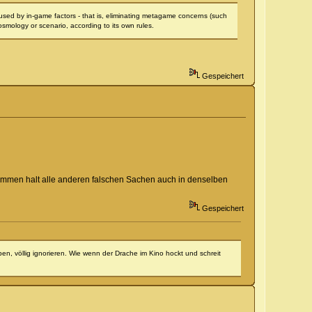
aused by in-game factors - that is, eliminating metagame concerns (such
cosmology or scenario, according to its own rules.
Gespeichert
 Kommen halt alle anderen falschen Sachen auch in denselben
Gespeichert
ben, völlig ignorieren. Wie wenn der Drache im Kino hockt und schreit