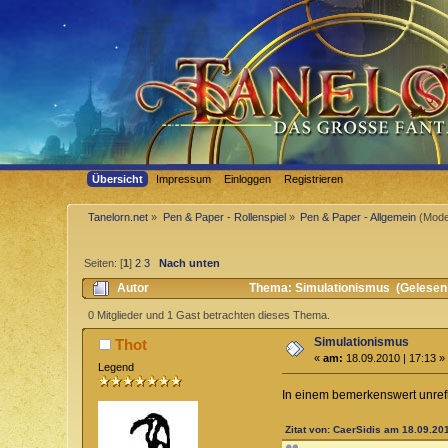
Übersicht
Impressum
Einloggen
Registrieren
Tanelorn.net
»
Pen & Paper - Rollenspiel
»
Pen & Paper - Allgemein
(Mode
Seiten: [
1
]
2
3
Nach unten
Autor
Thema: Simulationismus (Gelesen
0 Mitglieder und 1 Gast betrachten dieses Thema.
Simulationismus
Thot
«
am:
18.09.2010 | 17:13 »
Legend
In einem bemerkenswert unrefle
Zitat von: CaerSidis am 18.09.201