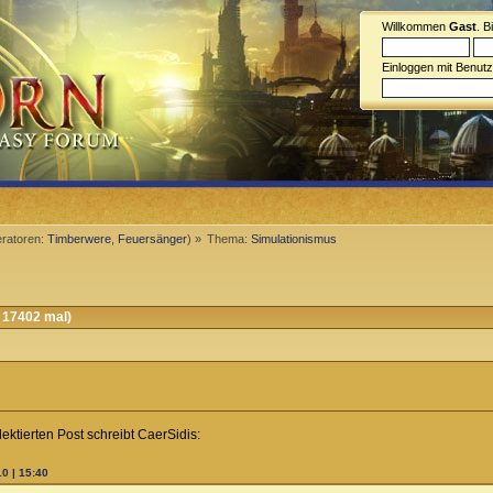
Willkommen
Gast
. B
Einloggen mit Benut
ratoren:
Timberwere
,
Feuersänger
) »
Thema:
Simulationismus
 17402 mal)
ktierten Post schreibt CaerSidis:
0 | 15:40