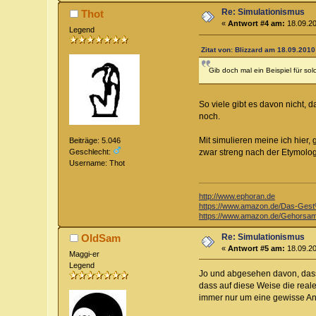
Re: Simulationismus
Thot
«
Antwort #4 am:
18.09.20
Legend
Zitat von: Blizzard am 18.09.2010
Gib doch mal ein Beispiel für so
So viele gibt es davon nicht,
noch.
Mit simulieren meine ich hier,
Beiträge: 5.046
zwar streng nach der Etymologi
Geschlecht:
Username: Thot
http://www.ephoran.de
https://www.amazon.de/Das-Ge
https://www.amazon.de/Gehorsam
Re: Simulationismus
OldSam
«
Antwort #5 am:
18.09.20
Maggi-er
Legend
Jo und abgesehen davon, dass 
dass auf diese Weise die reale
immer nur um eine gewisse An