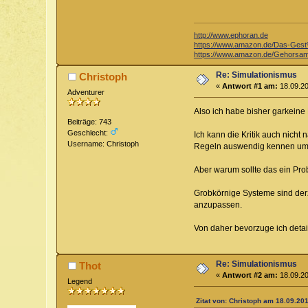
http://www.ephoran.de
https://www.amazon.de/Das-Ge
https://www.amazon.de/Gehorsam
Re: Simulationismus
Christoph
«
Antwort #1 am:
18.09.20
Adventurer
Also ich habe bisher garkeine
Beiträge: 743
Geschlecht:
Ich kann die Kritik auch nicht
Username: Christoph
Regeln auswendig kennen um f
Aber warum sollte das ein Pro
Grobkörnige Systeme sind derz
anzupassen.
Von daher bevorzuge ich detai
Re: Simulationismus
Thot
«
Antwort #2 am:
18.09.20
Legend
Zitat von: Christoph am 18.09.201