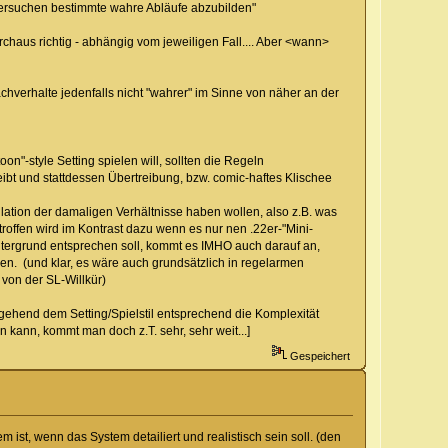
l versuchen bestimmte wahre Abläufe abzubilden"
urchaus richtig - abhängig vom jeweiligen Fall.... Aber <wann>
chverhalte jedenfalls nicht "wahrer" im Sinne von näher an der
n"-style Setting spielen will, sollten die Regeln
bt und stattdessen Übertreibung, bzw. comic-haftes Klischee
ulation der damaligen Verhältnisse haben wollen, also z.B. was
roffen wird im Kontrast dazu wenn es nur nen .22er-"Mini-
intergrund entsprechen soll, kommt es IMHO auch darauf an,
n. (und klar, es wäre auch grundsätzlich in regelarmen
von der SL-Willkür)
gehend dem Setting/Spielstil entsprechend die Komplexität
ann, kommt man doch z.T. sehr, sehr weit...]
Gespeichert
 ist, wenn das System detailiert und realistisch sein soll. (den