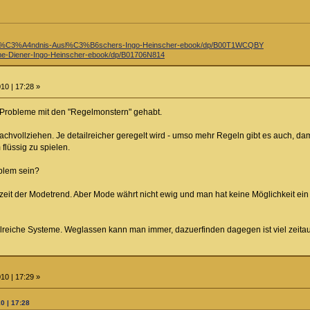
st%C3%A4ndnis-Ausl%C3%B6schers-Ingo-Heinscher-ebook/dp/B00T1WCQBY
e-Diener-Ingo-Heinscher-ebook/dp/B01706N814
10 | 17:28 »
 Probleme mit den "Regelmonstern" gehabt.
 nachvollziehen. Je detailreicher geregelt wird - umso mehr Regeln gibt es auch, d
lüssig zu spielen.
blem sein?
eit der Modetrend. Aber Mode währt nicht ewig und man hat keine Möglichkeit ei
lreiche Systeme. Weglassen kann man immer, dazuerfinden dagegen ist viel zeita
10 | 17:29 »
0 | 17:28