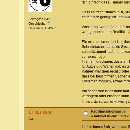
"Ich bin froh das [...] immer
Dess es "recht sinnvoll" ist, 
es "einfach genug" ist und <wa
Beiträge: 4.039
Geschlecht:
Was dann "wahre Abläufe" sind
Username: OldSam
wahrgenommenen Realität...
Für mich entscheidend ist, das
Sehr einfache, abstrakte Syste
schnell&simpel laufen und kom
vorherrscht
In einem dreckigen, düsteren T
für Autos und Waffen gab es u
Kaliber" war (nen recht großer
dass bei bestimmten Sachen et
Systemen möglich, sowas mitte
Am schönsten ist es dann halt
verringern oder erhöhen kan
«
Letzte Änderung: 18.09.2010 | 
Re: Simulationismus
ErikErikson
«
Antwort #6 am:
18.09.20
Gast
Ich bin immer froh, wenn das S