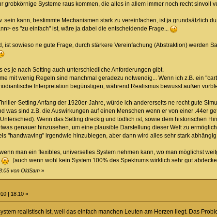
 mehr grobkörnige Systeme raus kommen, die alles in allem immer noch recht sinvol
bzw. sein kann, bestimmte Mechanismen stark zu vereinfachen, ist ja grundsätzlich d
nn> es "zu einfach" ist, wäre ja dabei die entscheidende Frage...
, ist sowieso ne gute Frage, durch stärkere Vereinfachung (Abstraktion) werden Sa
s es je nach Setting auch unterschiedliche Anforderungen gibt.
me mit wenig Regeln sind manchmal geradezu notwendig... Wenn ich z.B. ein "cartoo
ödiantische Interpretation begünstigen, während Realismus bewusst außen vorblei
hriller-Setting Anfang der 1920er-Jahre, würde ich andererseits ne recht gute Sim
nd was sind z.B. die Auswirkungen auf einen Menschen wenn er von einer .44er get
 Unterschied). Wenn das Setting dreckig und tödlich ist, sowie dem historischen H
was genauer hinzusehen, um eine plausible Darstellung dieser Welt zu ermögliche
ls "handwaving" irgendwie hinzubiegen, aber dann wird alles sehr stark abhängig 
 wenn man ein flexibles, universelles System nehmen kann, wo man möglichst weit
n
[auch wenn wohl kein System 100% des Spektrums wirklich sehr gut abdecken k
18:05 von OldSam
»
10 | 18:10 »
ystem realistisch ist, weil das einfach manchen Leuten am Herzen liegt. Das Problem