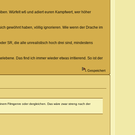
iben. Würfelt w6 und adiert euren Kampfwert, wer höher
e sich gewöhnt haben, völlig ignorieren. Wie wenn der Drache im
er SR, die alle unrealistisch hoch drei sind, mindestens
ebene. Das find ich immer wieder etwas irritierend. So ist der
Gespeichert
einem Filmgenre oder dergleichen. Das wäre zwar streng nach der