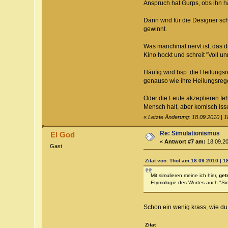
Anspruch hat Gurps, obs ihn hä
Dann wird für die Designer sc
gewinnt.
Was manchmal nervt ist, das di
Kino hockt und schreit "Voll unr
Häufig wird bsp. die Heilungsr
genauso wie ihre Heilungsreg
Oder die Leute akzeptieren feh
Mensch halt, aber komisch iss
«
Letzte Änderung: 18.09.2010 | 1
Re: Simulationismus
El God
«
Antwort #7 am:
18.09.20
Gast
Zitat von: Thot am 18.09.2010 | 1
Mit simulieren meine ich hier,
get
Etymologie des Wortes auch "Simu
Schon ein wenig krass, wie du
Zitat