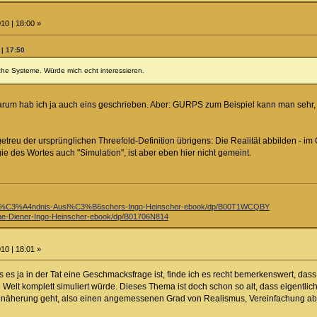
10 | 18:00 »
 | 17:50
lche Systeme. Würde mich echt interessieren.
 darum hab ich ja auch eins geschrieben. Aber: GURPS zum Beispiel kann man sehr, 
 getreu der ursprünglichen Threefold-Definition übrigens: Die Realität abbilden -
e des Wortes auch "Simulation", ist aber eben hier nicht gemeint.
st%C3%A4ndnis-Ausl%C3%B6schers-Ingo-Heinscher-ebook/dp/B00T1WCQBY
e-Diener-Ingo-Heinscher-ebook/dp/B01706N814
10 | 18:01 »
es ja in der Tat eine Geschmacksfrage ist, finde ich es recht bemerkenswert, dass
 Welt komplett simuliert würde. Dieses Thema ist doch schon so alt, dass eigentlic
näherung geht, also einen angemessenen Grad von Realismus, Vereinfachung aber