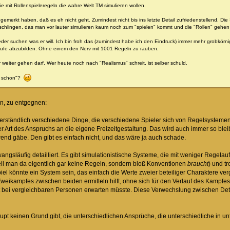
ie mit Rollenspieleregeln die wahre Welt TM simulieren wollen.
emerkt haben, daß es eh nicht geht. Zumindest nicht bis ins letzte Detail zufriedenstellend. D
rschlingen, das man vor lauter simulieren kaum noch zum "spielen" kommt und die "Rollen" gehen
der suchen was er will. Ich bin froh das (zumindest habe ich den Eindruck) immer mehr grobkörni
ufe abzubilden. Ohne einem den Nerv mit 1001 Regeln zu rauben.
 weiter gehen darf. Wer heute noch nach "Realismus" schreit, ist selber schuld.
du schon"?
n, zu entgegnen:
tverständlich verschiedene Dinge, die verschiedene Spieler sich von Regelsystemen
Art des Anspruchs an die eigene Freizeitgestaltung. Das wird auch immer so blei
end gäbe. Den gibt es einfach nicht, und das wäre ja auch schade.
zwangsläufig detailliert. Es gibt simulationistische Systeme, die mit weniger Re
il man da eigentlich gar keine Regeln, sondern bloß Konventionen
braucht
) und t
iel könnte ein System sein, das einfach die Werte zweier beteiliger Charaktere verg
eikampfes zwischen beiden ermitteln hilft, ohne sich für den Verlauf des Kampfes
t bei vergleichbaren Personen erwarten müsste. Diese Verwechslung zwischen Detai
aupt keinen Grund gibt, die unterschiedlichen Ansprüche, die unterschiedliche in 