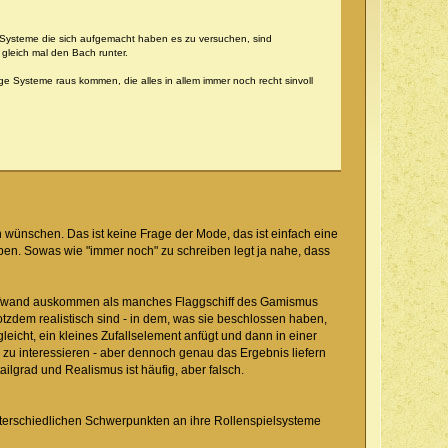
ie Systeme die sich aufgemacht haben es zu versuchen, sind
 gleich mal den Bach runter.
ge Systeme raus kommen, die alles in allem immer noch recht sinvoll
 wünschen. Das ist keine Frage der Mode, das ist einfach eine
ben. Sowas wie "immer noch" zu schreiben legt ja nahe, dass
gelaufwand auskommen als manches Flaggschiff des Gamismus
rotzdem realistisch sind - in dem, was sie beschlossen haben,
leicht, ein kleines Zufallselement anfügt und dann in einer
 zu interessieren - aber dennoch genau das Ergebnis liefern
lgrad und Realismus ist häufig, aber falsch.
unterschiedlichen Schwerpunkten an ihre Rollenspielsysteme