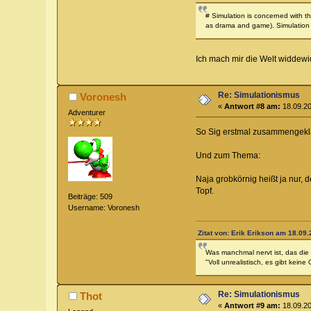
# Simulation is concerned with t
as drama and game). Simulation is
Ich mach mir die Welt widdewi
Re: Simulationismus
Voronesh
«
Antwort #8 am:
18.09.20
Adventurer
So Sig erstmal zusammengek
Und zum Thema:
Naja grobkörnig heißt ja nur,
Topf.
Beiträge: 509
Username: Voronesh
Zitat von: Erik Erikson am 18.09.
Was manchmal nervt ist, das die 
"Voll unrealistisch, es gibt keine 
Re: Simulationismus
Thot
«
Antwort #9 am:
18.09.20