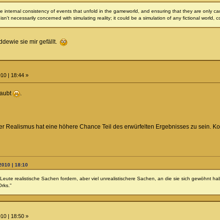
he internal consistency of events that unfold in the gameworld, and ensuring that they are only c
n't necessarily concerned with simulating reality; it could be a simulation of any fictional world, 
ddewie sie mir gefällt.
10 | 18:44 »
laubt
.
 der Realismus hat eine höhere Chance Teil des erwürfelten Ergebnisses zu sein.
2010 | 18:10
Leute realistische Sachen fordern, aber viel unrealistischere Sachen, an die sie sich gewöhnt ha
Orks."
10 | 18:50 »