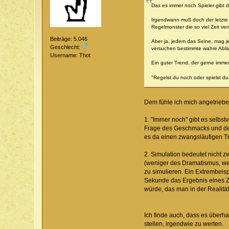
Das es immer noch Spieler gibt d
Irgendwann muß doch der letzte g
Regelmonster die so viel Zeit ve
Beiträge: 5.046
Aber ja, jedem das Seine, mag je
Geschlecht:
versuchen bestimmte wahre Ablä
Username: Thot
Ein guter Trend, der gerne immer
"Regelst du noch oder spielst 
Dem fühle ich mich angetriebe
1. "Immer noch" gibt es selbs
Frage des Geschmacks und der 
es da einen zwangsläufigen Tr
2. Simulation bedeutet nicht 
(weniger des Dramatismus, we
zu simulieren. Ein Extrembeisp
Sekunde das Ergebnis eines Zw
würde, das man in der Realitä
Ich finde auch, dass es überh
stellen, irgendwie zu werten.