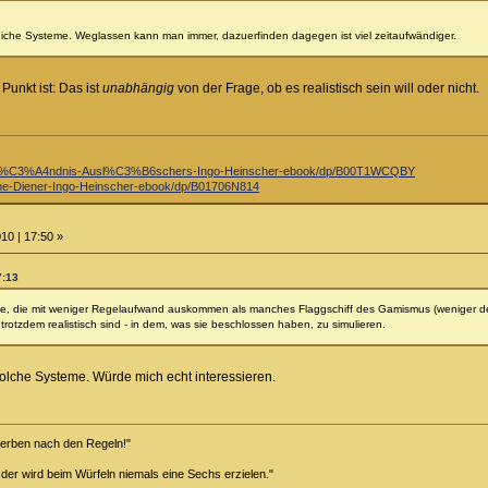
eiche Systeme. Weglassen kann man immer, dazuerfinden dagegen ist viel zeitaufwändiger.
unkt ist: Das ist
unabhängig
von der Frage, ob es realistisch sein will oder nicht.
st%C3%A4ndnis-Ausl%C3%B6schers-Ingo-Heinscher-ebook/dp/B00T1WCQBY
e-Diener-Ingo-Heinscher-ebook/dp/B01706N814
10 | 17:50 »
7:13
eme, die mit weniger Regelaufwand auskommen als manches Flaggschiff des Gamismus (weniger de
 trotzdem realistisch sind - in dem, was sie beschlossen haben, zu simulieren.
solche Systeme. Würde mich echt interessieren.
terben nach den Regeln!"
 der wird beim Würfeln niemals eine Sechs erzielen."