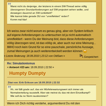
Warst nicht du derjenige, der letztens in einem SW-Thread seine völlig
überzogenen Grundanforderungen auf SW projeziert sehen wollte, und
deswegen dauernd an SW rumkrittelt?
Wie kannst bitte gerade DU von "unreflektiert" reden?
Komm mal klar!
Ich weiss zwar nicht worum es genau ging, aber ein System kritisch
auf eigene Anforderungen zu untersuchen ist ja nicht automatisch
unreflektiert - wenn Du der Meinung bist, dass diese Anforderungen
völlig überzogen sind, ist das völlig ok, aber auch nur eine Meinung...
IMHO noch kein Grund für so eine pauschale, persönliche Aussage,
zumal Meinungen ja auch weiterentwickelt werden können
«
Letzte Änderung: 18.09.2010 | 23:12 von OldSam
»
Gespeichert
Re: Simulationismus
«
Antwort #23 am:
18.09.2010 | 22:50 »
Humpty Dumpty
Zitat von: Erik Erikson am 18.09.2010 | 22:32
Ah, mir fällt grade auf, das ein Würfelerwartungswert sich immer als
Normalverteilung rausstellt. Aber wie meinst du das mit dem Einzelkampf?
Wie soll da ne Norm rauskommen?
Wenn ich Dich richtig verstehe, argumentierst Du mit den