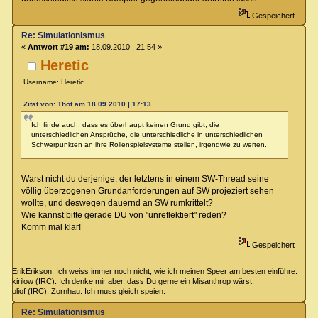
Gespeichert
Re: Simulationismus
«
Antwort #19 am:
18.09.2010 | 21:54 »
Heretic
Username: Heretic
Zitat von: Thot am 18.09.2010 | 17:13
Ich finde auch, dass es überhaupt keinen Grund gibt, die
unterschiedlichen Ansprüche, die unterschiedliche in unterschiedlichen
Schwerpunkten an ihre Rollenspielsysteme stellen, irgendwie zu werten.
Warst nicht du derjenige, der letztens in einem SW-Thread seine
völlig überzogenen Grundanforderungen auf SW projeziert sehen
wollte, und deswegen dauernd an SW rumkrittelt?
Wie kannst bitte gerade DU von "unreflektiert" reden?
Komm mal klar!
Gespeichert
ErikErikson: Ich weiss immer noch nicht, wie ich meinen Speer am besten einführe.
kirilow (IRC): Ich denke mir aber, dass Du gerne ein Misanthrop wärst.
oliof (IRC): Zornhau: Ich muss gleich speien.
Re: Simulationismus