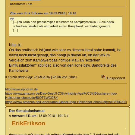
Username: Thot
Zitat von: Erik Erikson am 18.09.2010 | 18:10
[...]Ich kann nen grobkörniges realistisches Kampfsystem in 3 Sekunden
schreiben. Würfelt w6 und adiert euren Kampfwert, wer höher gewinnt.
[...]
Nitpick:
Ob das realistisch ist (und wie sehr es diesem Ideal nahe kommt), ist
damit noch nicht gesagt, das hängt ja davon ab, ob der W6 im
Vergleich zum Kampfwert das richtige Maß an "externen
Einflussfaktoren" abbildet, also von der Höhe bzw. Bandbreite des
Kampfwerts.
«
Letzte Änderung: 18.09.2010 | 18:56 von Thot
»
Gespeichert
http://www.ephoran.de
https://www.amazon.de/Das-Gest%C3%A4ndnis-Ausl%C3%B6schers-Ingo-
Heinscher-ebook/dp/B00T1WCQBY
https://www.amazon.de/Gehorsame-Diener-Ingo-Heinscher-ebook/dp/B01706N814
Re: Simulationismus
«
Antwort #11 am:
18.09.2010 | 19:13 »
ErikErikson