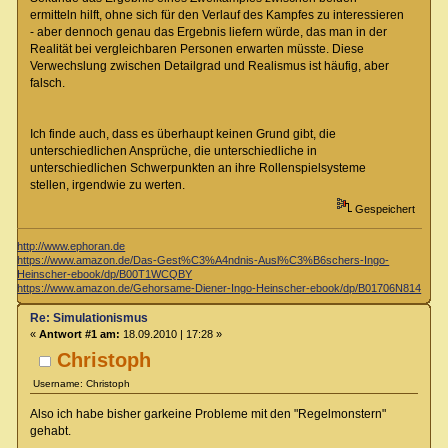
ermitteln hilft, ohne sich für den Verlauf des Kampfes zu interessieren
- aber dennoch genau das Ergebnis liefern würde, das man in der
Realität bei vergleichbaren Personen erwarten müsste. Diese
Verwechslung zwischen Detailgrad und Realismus ist häufig, aber
falsch.
Ich finde auch, dass es überhaupt keinen Grund gibt, die
unterschiedlichen Ansprüche, die unterschiedliche in
unterschiedlichen Schwerpunkten an ihre Rollenspielsysteme
stellen, irgendwie zu werten.
Gespeichert
http://www.ephoran.de
https://www.amazon.de/Das-Gest%C3%A4ndnis-Ausl%C3%B6schers-Ingo-
Heinscher-ebook/dp/B00T1WCQBY
https://www.amazon.de/Gehorsame-Diener-Ingo-Heinscher-ebook/dp/B01706N814
Re: Simulationismus
«
Antwort #1 am:
18.09.2010 | 17:28 »
Christoph
Username: Christoph
Also ich habe bisher garkeine Probleme mit den "Regelmonstern"
gehabt.