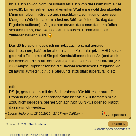
ist ja auch sowohl vom Realismus als auch von der Dramaturgie her
gewollt). Ein einzelner normalverteilter Wurf wäre wohl das absolute
Minimum, aber im Grunde auch machbar (also mit einer gewissen
Menge an Würfeln - allermindestens 3d6 - auf einen Schlag das
Ergebnis auflösen). - Abgesehen davon, dass man dann natürlich
schauen muss, inwieweit das auch taktisch u. dramaturgisch
zufriedenstellend wäre
Das d6-Beispiel müsste ich mir jetzt auch erstmal genauer
durchrechnen, hab' leider aber nicht die Zeit dafür jetzt. IMHO ist das
generelle Problem bei Simpel-Konstruktionen dieser Art (und auch
bei diversen RPGs auf dem Markt) das bei sehr kleiner Fallzahl (z.B.
2-3 Kämpfe), typischerweise die unwahrscheinlichen Ereignisse viel
zu häufig auftreten, d.h. die Streuung ist zu stark (überzufällig etc.)
edit:
P.S. ja, genau, dass mit der Stichprobengröße trifft es genau... Das
Problem ist, diese Stichprobengröße ist halt in 2-3 Kämpfen mit je
2xd6 nicht gegeben, bei ner Schlacht von 50 NPCs oder so, klappt
das natürlich wieder...
«
Letzte Änderung: 18.09.2010 | 23:07 von OldSam
»
Gespeichert
DRUCKEN
Seiten: [
1
]
2
3
Nach oben
« vorheriges
nächstes »
Tanelorn.net
»
Pen & Paper - Rollenspiel
»