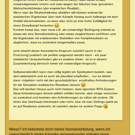
notwendigerweise Unsinn und zwar wegen der falschen bzw. ignorierten
Wahrscheinlichkeiten (der empirischen Realität)...
Wenn man die Realverhältnisse abbilden will müssen erstmal die
statistischen Ergebnisse über viele Kämpfe hinweg auch halbwegs mit dem
Vorbild übereinstimmen, es kann also nicht so eine hohe Zufälligkeit für
einen Einzelkampf herrschen
Konkret heisst das, man muss z.B. als notwendige Bedingung erstmal so
etwas wie eine Normalverteilung oder etwas vergleichbares einführen und
die Ergebnisse mit existierenden Statistiken von Kampfresultaten so
abgleichen, dass es zumindest einigermaßen passt.
(und obwohl dieser theoretische Anspruch natürlich (auch in der
Forschung) praktisch nie perfekt umgesetzt werden kann - ein paar
statistische Unsauberheiten gibt es sowieso immer - ist er in diesem
Zusammenhang dennoch immer ein notwendiger Anspruch)
Selbstverständlich kann man völlig legitim ein Spielsystem basteln, was
dem widerspricht und es auch als plausibel empfinden... nur es stimmt
dann <objektiv> nicht mit den grundsätzlichen, ernsthaften Anforderungen
für die Simulation realistischer Resultate überein
Das soll darüber hinaus auch nicht heissen, dass irgendein RPG-System
diese Anforderungen derzeit wirklich erfüllen könnte, aber einige versuchen
es zumindest und kommen den Anforderungen so näher als andere. Ob
einen das überhaupt interessiert oder nicht, bzw. ob man Settings spielt wo
es auf Realismus ankommt, ist natürlich wieder ne andere Frage
Wieso? Ich bekomme doch meine Normalverteilung, wenn ich
unerschiedlich starke Kämpfer gegeneinander antreten lasse.