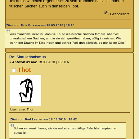
Teil des erwürfelten Ergebnisses zu sein. Kommen halt alle anderen
falschen Sachen auch in denselben Topf.
Gespeichert
Zitat von: Erik Erikson am 18.09.2010 | 18:10
Was manchmal nervt ist, das die Leute realistische Sachen fordern, aber viel
unrealistischere Sachen, an die sie sich gewöhnt haben, völlig ignorieren. Wie
wenn der Drache im Kino hockt und schreit "Voll unrealistisch, es gibt keine Orks."
Re: Simulationismus
«
Antwort #9 am:
18.09.2010 | 18:50 »
Thot
Username: Thot
Zitat von: Red Leader am 18.09.2010 | 18:42
Schon ein wenig krass, wie du mal eben so völlige Falschbehauptungen
aufstellst.