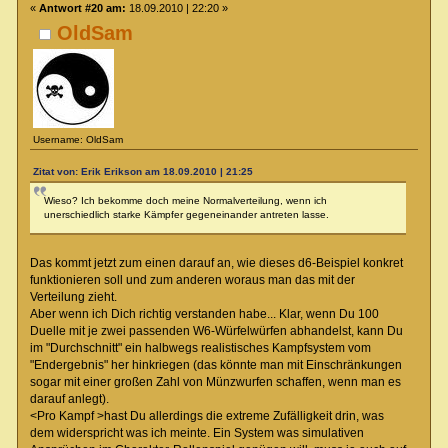
«
Antwort #20 am:
18.09.2010 | 22:20 »
OldSam
Username: OldSam
Zitat von: Erik Erikson am 18.09.2010 | 21:25
Wieso? Ich bekomme doch meine Normalverteilung, wenn ich
unerschiedlich starke Kämpfer gegeneinander antreten lasse.
Das kommt jetzt zum einen darauf an, wie dieses d6-Beispiel konkret
funktionieren soll und zum anderen woraus man das mit der
Verteilung zieht.
Aber wenn ich Dich richtig verstanden habe... Klar, wenn Du 100
Duelle mit je zwei passenden W6-Würfelwürfen abhandelst, kann Du
im "Durchschnitt" ein halbwegs realistisches Kampfsystem vom
"Endergebnis" her hinkriegen (das könnte man mit Einschränkungen
sogar mit einer großen Zahl von Münzwurfen schaffen, wenn man es
darauf anlegt).
<Pro Kampf >hast Du allerdings die extreme Zufälligkeit drin, was
dem widerspricht was ich meinte. Ein System was simulativen