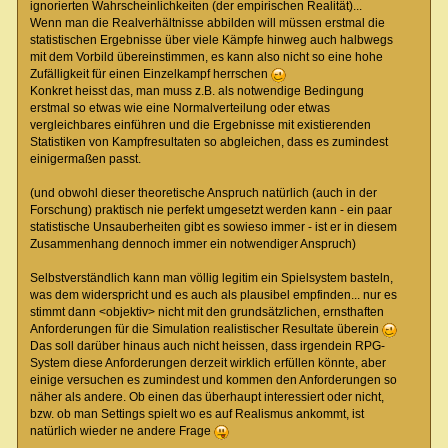
ignorierten Wahrscheinlichkeiten (der empirischen Realität)...
Wenn man die Realverhältnisse abbilden will müssen erstmal die
statistischen Ergebnisse über viele Kämpfe hinweg auch halbwegs
mit dem Vorbild übereinstimmen, es kann also nicht so eine hohe
Zufälligkeit für einen Einzelkampf herrschen
Konkret heisst das, man muss z.B. als notwendige Bedingung
erstmal so etwas wie eine Normalverteilung oder etwas
vergleichbares einführen und die Ergebnisse mit existierenden
Statistiken von Kampfresultaten so abgleichen, dass es zumindest
einigermaßen passt.
(und obwohl dieser theoretische Anspruch natürlich (auch in der
Forschung) praktisch nie perfekt umgesetzt werden kann - ein paar
statistische Unsauberheiten gibt es sowieso immer - ist er in diesem
Zusammenhang dennoch immer ein notwendiger Anspruch)
Selbstverständlich kann man völlig legitim ein Spielsystem basteln,
was dem widerspricht und es auch als plausibel empfinden... nur es
stimmt dann <objektiv> nicht mit den grundsätzlichen, ernsthaften
Anforderungen für die Simulation realistischer Resultate überein
Das soll darüber hinaus auch nicht heissen, dass irgendein RPG-
System diese Anforderungen derzeit wirklich erfüllen könnte, aber
einige versuchen es zumindest und kommen den Anforderungen so
näher als andere. Ob einen das überhaupt interessiert oder nicht,
bzw. ob man Settings spielt wo es auf Realismus ankommt, ist
natürlich wieder ne andere Frage