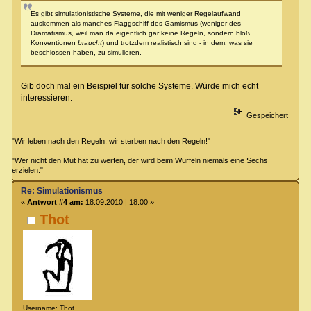
Es gibt simulationistische Systeme, die mit weniger Regelaufwand
auskommen als manches Flaggschiff des Gamismus (weniger des
Dramatismus, weil man da eigentlich gar keine Regeln, sondern bloß
Konventionen
braucht
) und trotzdem realistisch sind - in dem, was sie
beschlossen haben, zu simulieren.
Gib doch mal ein Beispiel für solche Systeme. Würde mich echt
interessieren.
Gespeichert
"Wir leben nach den Regeln, wir sterben nach den Regeln!"
"Wer nicht den Mut hat zu werfen, der wird beim Würfeln niemals eine Sechs
erzielen."
Re: Simulationismus
«
Antwort #4 am:
18.09.2010 | 18:00 »
Thot
Username: Thot