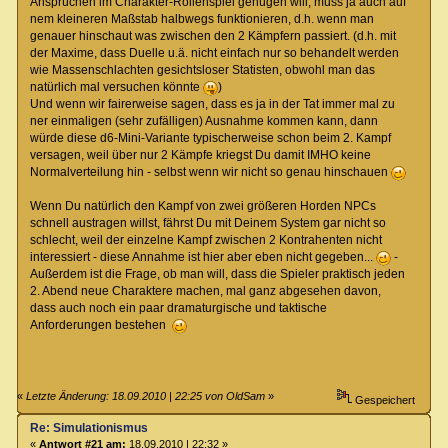
Ansprüchen im Charakter-Rollenspiel genügen will, muss ja auch auf
nem kleineren Maßstab halbwegs funktionieren, d.h. wenn man
genauer hinschaut was zwischen den 2 Kämpfern passiert. (d.h. mit
der Maxime, dass Duelle u.ä. nicht einfach nur so behandelt werden
wie Massenschlachten gesichtsloser Statisten, obwohl man das
natürlich mal versuchen könnte
)
Und wenn wir fairerweise sagen, dass es ja in der Tat immer mal zu
ner einmaligen (sehr zufälligen) Ausnahme kommen kann, dann
würde diese d6-Mini-Variante typischerweise schon beim 2. Kampf
versagen, weil über nur 2 Kämpfe kriegst Du damit IMHO keine
Normalverteilung hin - selbst wenn wir nicht so genau hinschauen
Wenn Du natürlich den Kampf von zwei größeren Horden NPCs
schnell austragen willst, fährst Du mit Deinem System gar nicht so
schlecht, weil der einzelne Kampf zwischen 2 Kontrahenten nicht
interessiert - diese Annahme ist hier aber eben nicht gegeben...
-
Außerdem ist die Frage, ob man will, dass die Spieler praktisch jeden
2. Abend neue Charaktere machen, mal ganz abgesehen davon,
dass auch noch ein paar dramaturgische und taktische
Anforderungen bestehen
«
Letzte Änderung: 18.09.2010 | 22:25 von OldSam
»
Gespeichert
Re: Simulationismus
«
Antwort #21 am:
18.09.2010 | 22:32 »