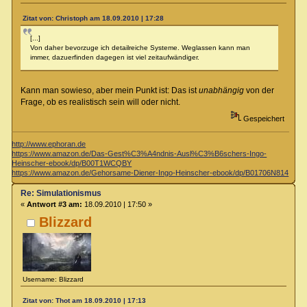
Zitat von: Christoph am 18.09.2010 | 17:28
[...]
Von daher bevorzuge ich detailreiche Systeme. Weglassen kann man
immer, dazuerfinden dagegen ist viel zeitaufwändiger.
Kann man sowieso, aber mein Punkt ist: Das ist
unabhängig
von der
Frage, ob es realistisch sein will oder nicht.
Gespeichert
http://www.ephoran.de
https://www.amazon.de/Das-Gest%C3%A4ndnis-Ausl%C3%B6schers-Ingo-
Heinscher-ebook/dp/B00T1WCQBY
https://www.amazon.de/Gehorsame-Diener-Ingo-Heinscher-ebook/dp/B01706N814
Re: Simulationismus
«
Antwort #3 am:
18.09.2010 | 17:50 »
Blizzard
Username: Blizzard
Zitat von: Thot am 18.09.2010 | 17:13