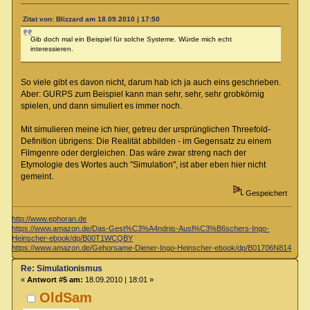
Zitat von: Blizzard am 18.09.2010 | 17:50
Gib doch mal ein Beispiel für solche Systeme. Würde mich echt
interessieren.
So viele gibt es davon nicht, darum hab ich ja auch eins geschrieben.
Aber: GURPS zum Beispiel kann man sehr, sehr, sehr grobkörnig
spielen, und dann simuliert es immer noch.
Mit simulieren meine ich hier, getreu der ursprünglichen Threefold-
Definition übrigens: Die Realität abbilden - im Gegensatz zu einem
Filmgenre oder dergleichen. Das wäre zwar streng nach der
Etymologie des Wortes auch "Simulation", ist aber eben hier nicht
gemeint.
Gespeichert
http://www.ephoran.de
https://www.amazon.de/Das-Gest%C3%A4ndnis-Ausl%C3%B6schers-Ingo-
Heinscher-ebook/dp/B00T1WCQBY
https://www.amazon.de/Gehorsame-Diener-Ingo-Heinscher-ebook/dp/B01706N814
Re: Simulationismus
«
Antwort #5 am:
18.09.2010 | 18:01 »
OldSam