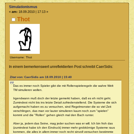
Simulationismus
«
am:
18.09.2010 | 17:13 »
Thot
Username: Thot
In einem bemerkenswert unreflektierten Post schreibt CaerSidis:
Zitat von: CaerSidis am 18.09.2010 | 15:40
Das es immer noch Spieler gibt die mit Rollenspieleregeln die wahre Welt
TM simulieren wollen.
Irgendwann muß doch der letzte gemerkt haben, daß es eh nicht geht.
Zumindest nicht bis ins letzte Detail zufriedenstellend. Die Systeme die sich
aufgemacht haben es zu versuchen, sind Regelmonster die so viel Zeit
verschlingen, das man vor lauter simulieren kaum noch zum "spielen"
kommt und die "Rollen" gehen gleich mal den Bach runter.
Aber ja, jedem das Seine, mag jeder suchen was er will. Ich bin froh das
(zumindest habe ich den Eindruck) immer mehr grobkörnige Systeme raus
kommen, die alles in allem immer noch recht sinvoll versuchen bestimmte