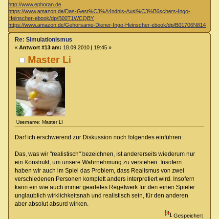
http://www.ephoran.de
https://www.amazon.de/Das-Gest%C3%A4ndnis-Ausl%C3%B6schers-Ingo-
Heinscher-ebook/dp/B00T1WCQBY
https://www.amazon.de/Gehorsame-Diener-Ingo-Heinscher-ebook/dp/B01706N814
Re: Simulationismus
«
Antwort #13 am:
18.09.2010 | 19:45 »
Master Li
Username: Master Li
Darf ich erschwerend zur Diskussion noch folgendes einführen:
Das, was wir "realistisch" bezeichnen, ist andererseits wiederum nur
ein Konstrukt, um unsere Wahrnehmung zu verstehen. Insofern
haben wir auch im Spiel das Problem, dass Realismus von zwei
verschiedenen Personen komplett anders interpretiert wird. Insofern
kann ein wie auch immer geartetes Regelwerk für den einen Spieler
unglaublich wirklichkeitsnah und realistisch sein, für den anderen
aber absolut absurd wirken.
Gespeichert