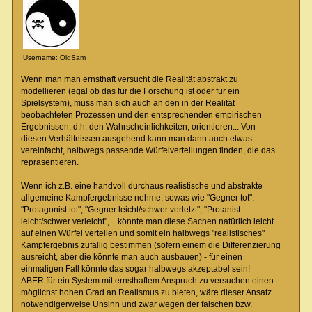
Username: OldSam
Wenn man man ernsthaft versucht die Realität abstrakt zu
modellieren (egal ob das für die Forschung ist oder für ein
Spielsystem), muss man sich auch an den in der Realität
beobachteten Prozessen und den entsprechenden empirischen
Ergebnissen, d.h. den Wahrscheinlichkeiten, orientieren... Von
diesen Verhältnissen ausgehend kann man dann auch etwas
vereinfacht, halbwegs passende Würfelverteilungen finden, die das
repräsentieren.
Wenn ich z.B. eine handvoll durchaus realistische und abstrakte
allgemeine Kampfergebnisse nehme, sowas wie "Gegner tot",
"Protagonist tot", "Gegner leicht/schwer verletzt", "Protanist
leicht/schwer verleicht", ...könnte man diese Sachen natürlich leicht
auf einen Würfel verteilen und somit ein halbwegs "realistisches"
Kampfergebnis zufällig bestimmen (sofern einem die Differenzierung
ausreicht, aber die könnte man auch ausbauen) - für einen
einmaligen Fall könnte das sogar halbwegs akzeptabel sein!
ABER für ein System mit ernsthaftem Anspruch zu versuchen einen
möglichst hohen Grad an Realismus zu bieten, wäre dieser Ansatz
notwendigerweise Unsinn und zwar wegen der falschen bzw.