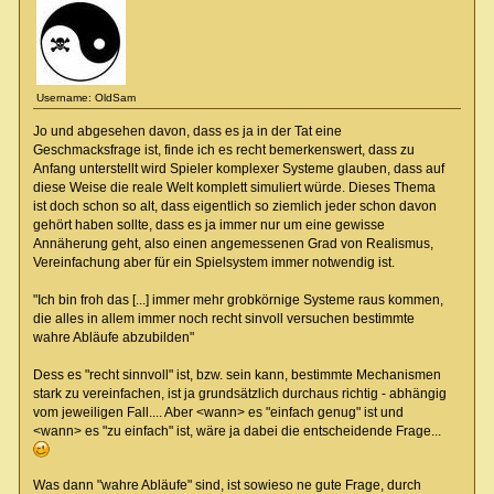
Username: OldSam
Jo und abgesehen davon, dass es ja in der Tat eine
Geschmacksfrage ist, finde ich es recht bemerkenswert, dass zu
Anfang unterstellt wird Spieler komplexer Systeme glauben, dass auf
diese Weise die reale Welt komplett simuliert würde. Dieses Thema
ist doch schon so alt, dass eigentlich so ziemlich jeder schon davon
gehört haben sollte, dass es ja immer nur um eine gewisse
Annäherung geht, also einen angemessenen Grad von Realismus,
Vereinfachung aber für ein Spielsystem immer notwendig ist.
"Ich bin froh das [...] immer mehr grobkörnige Systeme raus kommen,
die alles in allem immer noch recht sinvoll versuchen bestimmte
wahre Abläufe abzubilden"
Dess es "recht sinnvoll" ist, bzw. sein kann, bestimmte Mechanismen
stark zu vereinfachen, ist ja grundsätzlich durchaus richtig - abhängig
vom jeweiligen Fall.... Aber <wann> es "einfach genug" ist und
<wann> es "zu einfach" ist, wäre ja dabei die entscheidende Frage...
Was dann "wahre Abläufe" sind, ist sowieso ne gute Frage, durch