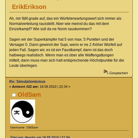
ErikErikson
Ah, mir fällt grade auf, das ein Würfelerwartungswert sich immer als
Normalverteilung rausstellt. Aber wie meinst du das mit dem
Einzelkampf? Wie soll da ne Norm rauskommen?
Sagen wir der Superkämpfer hat 5 von max. 5 Punkten und der
Versager 0. Dann gewinnt der Supi, wenn er ne 2 /höher Würfelt auf
jeden Fall. Sagen wir, es ist ein Faustkampf, dann ist das doch
halbwegs realistisch. Wenn man es über alle Waffengattungen
mittelt, dann muss man sich halt entsprechende Höchstpunkte für die
Leute überlegen.
Gespeichert
Re: Simulationismus
«
Antwort #22 am:
18.09.2010 | 22:34 »
OldSam
Username: OldSam
Zitat von: Heretic am 18.09.2010 | 21:54