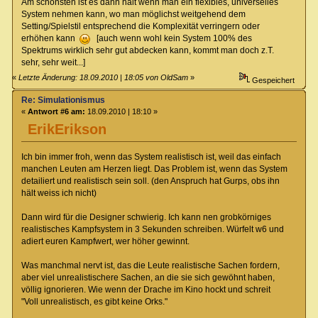
Am schönsten ist es dann halt wenn man ein flexibles, universelles
System nehmen kann, wo man möglichst weitgehend dem
Setting/Spielstil entsprechend die Komplexität verringern oder
erhöhen kann
[auch wenn wohl kein System 100% des
Spektrums wirklich sehr gut abdecken kann, kommt man doch z.T.
sehr, sehr weit...]
«
Letzte Änderung: 18.09.2010 | 18:05 von OldSam
»
Gespeichert
Re: Simulationismus
«
Antwort #6 am:
18.09.2010 | 18:10 »
ErikErikson
Ich bin immer froh, wenn das System realistisch ist, weil das einfach
manchen Leuten am Herzen liegt. Das Problem ist, wenn das System
detailiert und realistisch sein soll. (den Anspruch hat Gurps, obs ihn
hält weiss ich nicht)
Dann wird für die Designer schwierig. Ich kann nen grobkörniges
realistisches Kampfsystem in 3 Sekunden schreiben. Würfelt w6 und
adiert euren Kampfwert, wer höher gewinnt.
Was manchmal nervt ist, das die Leute realistische Sachen fordern,
aber viel unrealistischere Sachen, an die sie sich gewöhnt haben,
völlig ignorieren. Wie wenn der Drache im Kino hockt und schreit
"Voll unrealistisch, es gibt keine Orks."