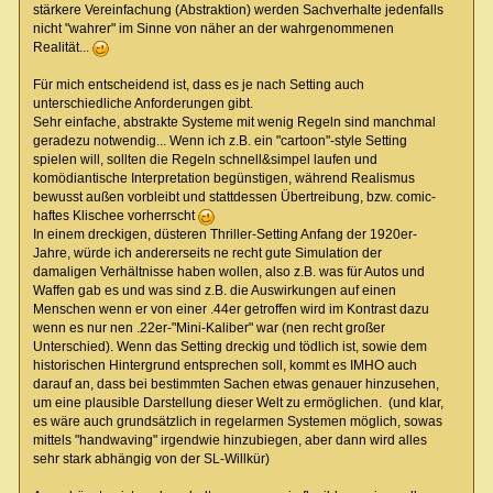
stärkere Vereinfachung (Abstraktion) werden Sachverhalte jedenfalls
nicht "wahrer" im Sinne von näher an der wahrgenommenen
Realität...
Für mich entscheidend ist, dass es je nach Setting auch
unterschiedliche Anforderungen gibt.
Sehr einfache, abstrakte Systeme mit wenig Regeln sind manchmal
geradezu notwendig... Wenn ich z.B. ein "cartoon"-style Setting
spielen will, sollten die Regeln schnell&simpel laufen und
komödiantische Interpretation begünstigen, während Realismus
bewusst außen vorbleibt und stattdessen Übertreibung, bzw. comic-
haftes Klischee vorherrscht
In einem dreckigen, düsteren Thriller-Setting Anfang der 1920er-
Jahre, würde ich andererseits ne recht gute Simulation der
damaligen Verhältnisse haben wollen, also z.B. was für Autos und
Waffen gab es und was sind z.B. die Auswirkungen auf einen
Menschen wenn er von einer .44er getroffen wird im Kontrast dazu
wenn es nur nen .22er-"Mini-Kaliber" war (nen recht großer
Unterschied). Wenn das Setting dreckig und tödlich ist, sowie dem
historischen Hintergrund entsprechen soll, kommt es IMHO auch
darauf an, dass bei bestimmten Sachen etwas genauer hinzusehen,
um eine plausible Darstellung dieser Welt zu ermöglichen. (und klar,
es wäre auch grundsätzlich in regelarmen Systemen möglich, sowas
mittels "handwaving" irgendwie hinzubiegen, aber dann wird alles
sehr stark abhängig von der SL-Willkür)