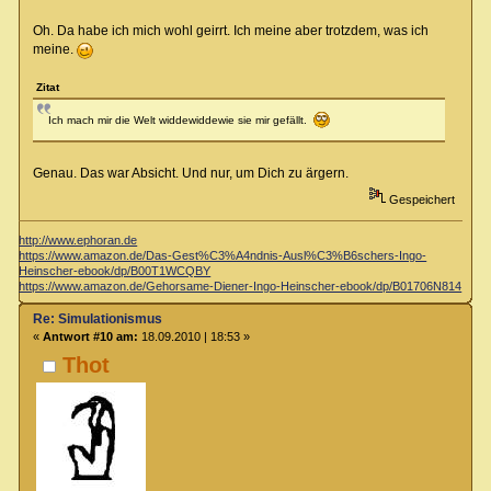
Oh. Da habe ich mich wohl geirrt. Ich meine aber trotzdem, was ich
meine.
Zitat
Ich mach mir die Welt widdewiddewie sie mir gefällt.
Genau. Das war Absicht. Und nur, um Dich zu ärgern.
Gespeichert
http://www.ephoran.de
https://www.amazon.de/Das-Gest%C3%A4ndnis-Ausl%C3%B6schers-Ingo-
Heinscher-ebook/dp/B00T1WCQBY
https://www.amazon.de/Gehorsame-Diener-Ingo-Heinscher-ebook/dp/B01706N814
Re: Simulationismus
«
Antwort #10 am:
18.09.2010 | 18:53 »
Thot