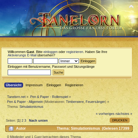
Willkommen
Gast
. Bitte
einloggen
oder
registrieren
. Haben Sie Ihre
Aktivierungs E-Mail
übersehen?
Einloggen mit Benutzername, Passwort und Sitzungslänge
Übersicht
Impressum
Einloggen
Registrieren
Tanelorn.net
»
Pen & Paper - Rollenspiel
»
Pen & Paper - Allgemein
(Moderatoren:
Timberwere
,
Feuersänger
) »
Thema:
Simulationismus
« vorheriges
nächstes »
DRUCKEN
Seiten: [
1
]
2
3
Nach unten
Autor
Thema: Simulationismus (Gelesen 17399
mal)
0 Mitglieder und 1 Gast betrachten dieses Thema.