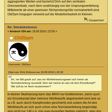
aggregierten Werten und beziehst Dich auf den zentralen
Grenzwertsatz, nach dem unabhängig von der Ursprungsverteilung
Mittelwerte ab einer gewissen Stichprobengröße normalverteilt sind.
OldSam hingegen verweist auf die Modellierbarkeit im Kleinen.
Gespeichert
Re: Simulationismus
«
Antwort #24 am:
18.09.2010 | 22:55 »
OldSam
Username: OldSam
Zitat von: Erik Erikson am 18.09.2010 | 22:32
Ah, mir fällt grade auf, das ein Würfelerwartungswert sich immer als
Normalverteilung rausstellt. Aber wie meinst du das mit dem Einzelkampf?
Wie soll da ne Norm rauskommen?
In kleiner Skalisierung kann das IMHO nur funktionieren, wenn auch
ein Einzelkampf über mehrere Würfelwürfe abgehandelt wird (wie es
ja z.B. auch durch Kampfrunden geschieht) und zudem die Art des
Würfelwurfs an sich auch schon eine Normalverteilung begünstigt,
also nicht nur 1d6 o.ä. (ein paar Ausreißer bleiben natürlich, aber das