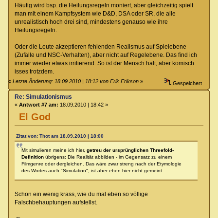
Häufig wird bsp. die Heilungsregeln moniert, aber gleichzeitig spielt
man mit einem Kampfsystem wie D&D, DSA oder SR, die alle
unrealistisch hoch drei sind, mindestens genauso wie ihre
Heilungsregeln.
Oder die Leute akzeptieren fehlenden Realismus auf Spielebene
(Zufälle und NSC-Verhalten), aber nicht auf Regelebene. Das find ich
immer wieder etwas irritierend. So ist der Mensch halt, aber komisch
isses trotzdem.
«
Letzte Änderung: 18.09.2010 | 18:12 von Erik Erikson
»
Gespeichert
Re: Simulationismus
«
Antwort #7 am:
18.09.2010 | 18:42 »
El God
Zitat von: Thot am 18.09.2010 | 18:00
Mit simulieren meine ich hier,
getreu der ursprünglichen Threefold-
Definition
übrigens: Die Realität abbilden - im Gegensatz zu einem
Filmgenre oder dergleichen. Das wäre zwar streng nach der Etymologie
des Wortes auch "Simulation", ist aber eben hier nicht gemeint.
Schon ein wenig krass, wie du mal eben so völlige
Falschbehauptungen aufstellst.