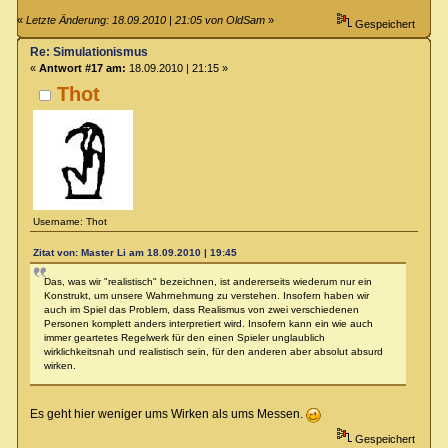
«
Letzte Änderung: 18.09.2010 | 21:05 von OldSam
»
Gespeichert
Re: Simulationismus
«
Antwort #17 am:
18.09.2010 | 21:15 »
Thot
Username: Thot
Zitat von: Master Li am 18.09.2010 | 19:45
Das, was wir "realistisch" bezeichnen, ist andererseits wiederum nur ein
Konstrukt, um unsere Wahrnehmung zu verstehen. Insofern haben wir
auch im Spiel das Problem, dass Realismus von zwei verschiedenen
Personen komplett anders interpretiert wird. Insofern kann ein wie auch
immer geartetes Regelwerk für den einen Spieler unglaublich
wirklichkeitsnah und realistisch sein, für den anderen aber absolut absurd
wirken.
Es geht hier weniger ums Wirken als ums Messen.
Gespeichert