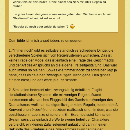
wahre Abläufe abzubilden. Ohne einem den Nerv mit 1001 Regeln zu
rauben.
Ein guter Trend, der gerne immer weiter gehen darf. Wer heute noch nach
"Realismus" schreit, ist selber schuld.
"Regelst du noch oder spielst du schon"?
Dem fühle ich mich angetrieben, zu entgegnen:
1. "Immer noch" gibt es selbstverständlich verschiedene Dinge, die
verschiedene Spieler sich von Regelsystemen wünschen. Das ist
keine Frage der Mode, das ist einfach eine Frage des Geschmacks
und der Art des Anspruchs an die eigene Freizeitgestaltung. Das wird
auch immer so bleiben. Sowas wie "immer noch" zu schreiben legt ja
nahe, dass es da einen zwangsläufigen Trend gäbe. Den gibt es
einfach nicht, und das wäre ja auch schade.
2. Simulation bedeutet nicht zwangsläufig detailliert. Es gibt
simulationistische Systeme, die mit weniger Regelaufwand
auskommen als manches Flaggschiff des Gamismus (weniger des
Dramatismus, weil man da eigentlich gar keine Regeln, sondern bloß
Konventionen
braucht
) und trotzdem realistisch sind - in dem, was sie
beschlossen haben, zu simulieren. Ein Extrembeispiel könnte ein
System sein, das einfach die Werte zweier beteiliger Charaktere
vergleicht, ein kleines Zufallselement anfügt und dann in einer
Sekunde das Ergebnis eines Zweikampfes zwischen beiden