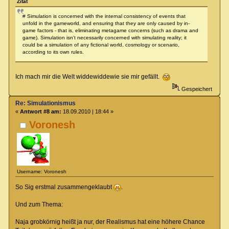
Zitat
# Simulation is concerned with the internal consistency of events that
unfold in the gameworld, and ensuring that they are only caused by in-
game factors - that is, eliminating metagame concerns (such as drama and
game). Simulation isn't necessarily concerned with simulating reality; it
could be a simulation of any fictional world, cosmology or scenario,
according to its own rules.
Ich mach mir die Welt widdewiddewie sie mir gefällt.
Gespeichert
Re: Simulationismus
«
Antwort #8 am:
18.09.2010 | 18:44 »
Voronesh
Username: Voronesh
So Sig erstmal zusammengeklaubt
.
Und zum Thema:
Naja grobkörnig heißt ja nur, der Realismus hat eine höhere Chance