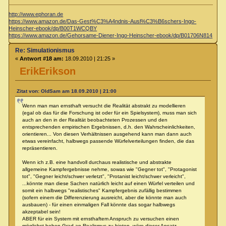
http://www.ephoran.de
https://www.amazon.de/Das-Gest%C3%A4ndnis-Ausl%C3%B6schers-Ingo-
Heinscher-ebook/dp/B00T1WCQBY
https://www.amazon.de/Gehorsame-Diener-Ingo-Heinscher-ebook/dp/B01706N814
Re: Simulationismus
«
Antwort #18 am:
18.09.2010 | 21:25 »
ErikErikson
Zitat von: OldSam am 18.09.2010 | 21:00
Wenn man man ernsthaft versucht die Realität abstrakt zu modellieren
(egal ob das für die Forschung ist oder für ein Spielsystem), muss man sich
auch an den in der Realität beobachteten Prozessen und den
entsprechenden empirischen Ergebnissen, d.h. den Wahrscheinlichkeiten,
orientieren... Von diesen Verhältnissen ausgehend kann man dann auch
etwas vereinfacht, halbwegs passende Würfelverteilungen finden, die das
repräsentieren.
Wenn ich z.B. eine handvoll durchaus realistische und abstrakte
allgemeine Kampfergebnisse nehme, sowas wie "Gegner tot", "Protagonist
tot", "Gegner leicht/schwer verletzt", "Protanist leicht/schwer verleicht",
...könnte man diese Sachen natürlich leicht auf einen Würfel verteilen und
somit ein halbwegs "realistisches" Kampfergebnis zufällig bestimmen
(sofern einem die Differenzierung ausreicht, aber die könnte man auch
ausbauen) - für einen einmaligen Fall könnte das sogar halbwegs
akzeptabel sein!
ABER für ein System mit ernsthaftem Anspruch zu versuchen einen
möglichst hohen Grad an Realismus zu bieten, wäre dieser Ansatz